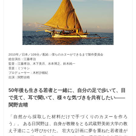
観
た
い
映
画
は
こ
2010年／日本／109分／配給：僕らのカヌーができるまで製作委員会
総合演出：江藤孝治
の
監督：江藤孝治、木下美月、水本博之、鈴木純一
音楽：ミツキシ
街
プロデューサー：木村沙都紀
で
出演：関野吉晴
50年後も生きる若者と一緒に、自分の足で歩いて、目
で見て、耳で聞いて、様々な気づきを共有したい――
関野吉晴
「自然から採取した材料だけで手づくりのカヌーを作ろ
う」。 ある日関野は、自身が教鞭をとる武蔵野美術大学の教
え子達にこう呼びかけた。 壮大な計画に夢を重ねた若者達が