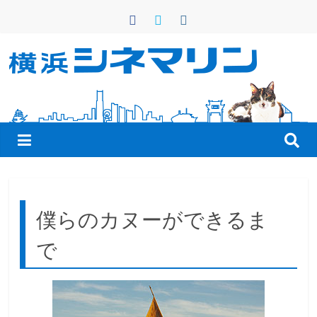
コ
ン
テ
ン
横
ツ
へ
浜
ス
キ
シ
ッ
プ
ネ
僕らのカヌーができるま
マ
で
リ
ン