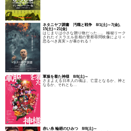
ネタニヤフ調書 汚職と戦争 8/1(土)～7(金),
15(土)～21(金)
はじまりは小さな贈り物だった…。 極秘リーク
されたイスラエル首相の警察尋問映像により＜
恐るべき真実＞が暴かれる！
軍服を着た神様 8/8(土)～
さまよえる日本人の魂は、亡霊となるか、神と
なるか、それとも…
赤い糸 輪廻のひみつ 8/8(土)～