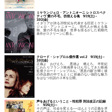
ミケランジェロ・アントニオーニ レトロスペク
ティヴ 愛の不毛、彷徨える魂 9/19(土)－
10/2(金)
イタリアが誇る20世紀を代表する巨匠ミケラン
ジェロ・アントニオーニ。 現代人が抱える孤
独、愛の不毛を描き、世界を揺るがした初期代
表作がスクリーンに甦る。
クロード・シャブロル傑作選 vol.2 9/19(土)－
10/2(金)
正義よ おびえろ。 悪徳よ 燃えろ。 半世紀
にわたりフランス映画界をけん引してきた映画
監督クロード・シャブロル。“悪意の眼”が輝く彼
の作品群の中でもとくに容赦のない強烈な魅力
をはなつ伝説の３本を公開。
声をあげるということ－性犯罪 刑法改正の記録
－ 9/26(土)～
その声は、社会を変える──ほんとうの正義を求
めて。誰のための法なのか──立ち上がる性暴力