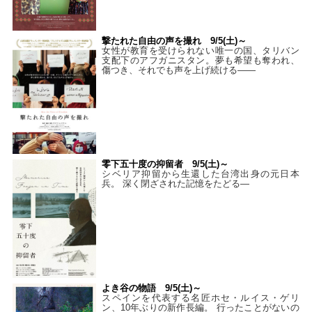
撃たれた自由の声を撮れ 9/5(土)～
女性が教育を受けられない唯一の国、タリバン
支配下のアフガニスタン。夢も希望も奪われ、
傷つき、それでも声を上げ続ける——
零下五十度の抑留者 9/5(土)～
シベリア抑留から生還した台湾出身の元日本
兵。 深く閉ざされた記憶をたどる—
よき谷の物語 9/5(土)～
スペインを代表する名匠ホセ・ルイス・ゲリ
ン、10年ぶりの新作長編。 行ったことがないの