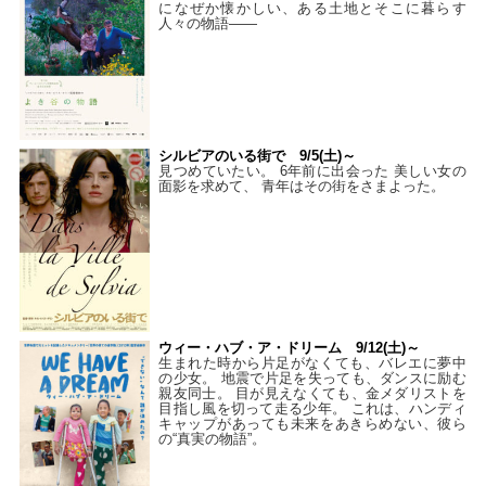
になぜか懐かしい、ある土地とそこに暮らす
人々の物語――
シルビアのいる街で 9/5(土)～
見つめていたい。 6年前に出会った 美しい女の
面影を求めて、 青年はその街をさまよった。
ウィー・ハブ・ア・ドリーム 9/12(土)～
生まれた時から片足がなくても、バレエに夢中
の少女。 地震で片足を失っても、ダンスに励む
親友同士。 目が見えなくても、金メダリストを
目指し風を切って走る少年。 これは、ハンディ
キャップがあっても未来をあきらめない、彼ら
の“真実の物語”。