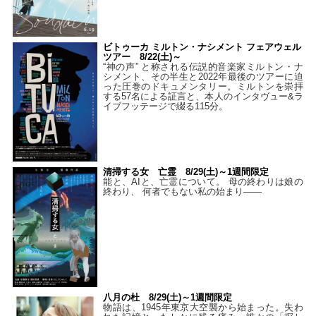
ビトゥーカ ミルトン・ナシメント フェアウェル
ツアー 8/22(土)～
“神の声” と称される伝説的音楽家ミルトン・ナ
シメント、その半生と2022年最後のツアーに迫
った圧巻のドキュメンタリー。ミルトンを崇拝
する57名による証言と、本人のインタヴュー&ラ
イブフッテージで綴る115分。
清掃する女 亡霊 8/29(土)～1週間限定
能と、AIと、亡霊について。 母の終わりは娘の
終わり、 何者でもない私の始まり――
八月の杜 8/29(土)～1週間限定
物語は、1945年東京大空襲から始まった。失わ