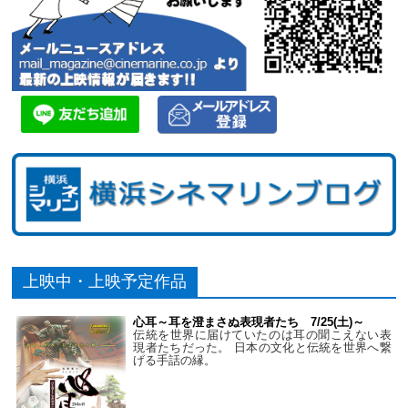
上映中・上映予定作品
心耳～耳を澄まさぬ表現者たち 7/25(土)～
伝統を世界に届けていたのは耳の聞こえない表
現者たちだった。 日本の文化と伝統を世界へ繋
げる手話の縁。