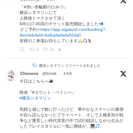
『#赤い糸輪廻のひみつ』
横浜シネマリンにて
上映後トークさせて頂く
8/8㊏17:45回のチケット販売開始しました
ご予約➢
https://app.eigaland.com/booking?
&scheduleId=6a6adadeda92da0...
皆様のご来場お待ちしています
9
21
X
横浜シネマリン リツイートされました
Chococo
@itomati
·
4 8月
今日はこちらへ
映画『#カウント・ベイシー』
#横浜シネマリン
気軽な感じで観に行ったけど、華やかなステージの裏側
や自ら語らなかったプライベート、そして人種差別や戦
争など重苦しい時代背景の中で試行錯誤しながら生みだ
したプレイスタイルに一気に興味が…