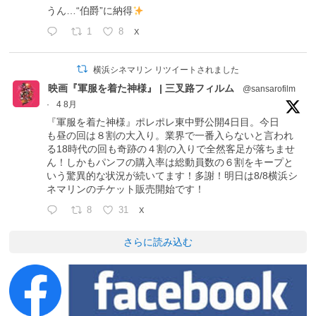
うん…“伯爵”に納得
1
8
X
横浜シネマリン リツイートされました
映画『軍服を着た神様』 | 三叉路フィルム
@sansarofilm
·
4 8月
『軍服を着た神様』ポレポレ東中野公開4日目。今日
も昼の回は８割の大入り。業界で一番入らないと言われ
る18時代の回も奇跡の４割の入りで全然客足が落ちませ
ん！しかもパンフの購入率は総動員数の６割をキープと
いう驚異的な状況が続いてます！多謝！明日は8/8横浜シ
ネマリンのチケット販売開始です！
8
31
X
さらに読み込む