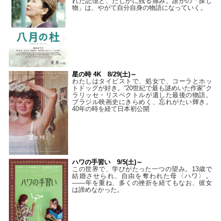
れた記憶と、たしかに残る痛み。誰かの「探し
物」は、やがて自分自身の物語になっていく。
星の時 4K 8/29(土)～
わたしはタイピストで、処⼥で、コーラとホッ
トドッグが好き。“20世紀で最も謎めいた作家”ク
ラリッセ・リスペクトルが遺した最後の物語。
ブラジル映画史にきらめく、忘れがたい輝き。
40年の時を経て⽇本初公開
ハワの手習い 9/5(土)～
この世界で、学びがたった一つの望み。13歳で
結婚させられ、自由を奪われた母〈ハワ〉。
——年を重ね、多くの挫折を経てもなお、彼女
は諦めなかった。