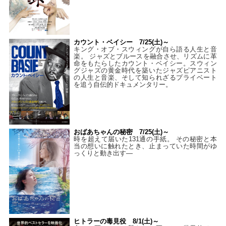
カウント・ベイシー 7/25(土)～
キング・オブ・スウィングが自ら語る人生と音
楽。 ジャズとブルースを融合させ、リズムに革
命をもたらしたカウント・ベイシー。スウィン
グジャズの黄金時代を築いたジャズピアニスト
の人生と音楽、そして知られざるプライベート
を追う自伝的ドキュメンタリー。
おばあちゃんの秘密 7/25(土)～
時を超えて届いた131通の手紙。 その秘密と本
当の想いに触れたとき、止まっていた時間がゆ
っくりと動き出す―
ヒトラーの毒見役 8/1(土)～