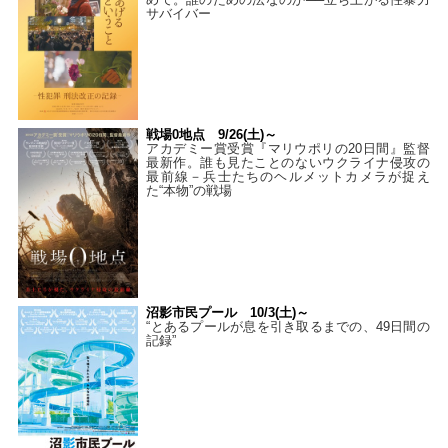
サバイバー
戦場0地点 9/26(土)～
アカデミー賞受賞『マリウポリの20日間』監督
最新作。誰も見たことのないウクライナ侵攻の
最前線－兵士たちのヘルメットカメラが捉え
た“本物”の戦場
沼影市民プール 10/3(土)～
“とあるプールが息を引き取るまでの、49日間の
記録”