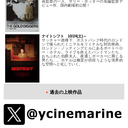
画監督の一人、サリー・ポッターの長編監督デ
ビュー作、国内劇場初公開！
ナイトシフト 10/24(土)～
サッチャー政権下、ポストパンク時代のロンド
ンで撮られたミニマル＆リミナルな対抗映画。
ロンドン・ノッティングヒルにあるポートベロ
ー・ホテル。ライブを終えたバンドマンたち、
おちぶれた伯爵夫人、夜通しポーカーに興じる
男たち…。ホテルは幽霊が彷徨うような境界的
な空間へと化していく。
過去の上映作品