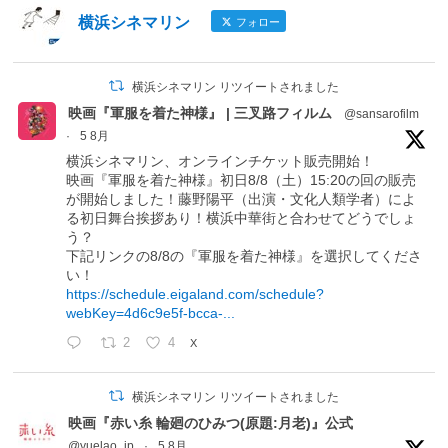
横浜シネマリン
フォロー
横浜シネマリン リツイートされました
映画『軍服を着た神様』 | 三叉路フィルム
@sansarofilm
·
5 8月
横浜シネマリン、オンラインチケット販売開始！
映画『軍服を着た神様』初日8/8（土）15:20の回の販売
が開始しました！藤野陽平（出演・文化人類学者）によ
る初日舞台挨拶あり！横浜中華街と合わせてどうでしょ
う？
下記リンクの8/8の『軍服を着た神様』を選択してくださ
い！
https://schedule.eigaland.com/schedule?
webKey=4d6c9e5f-bcca-...
2
4
X
横浜シネマリン リツイートされました
映画『赤い糸 輪廻のひみつ(原題:月老)』公式
@yuelao_jp
·
5 8月