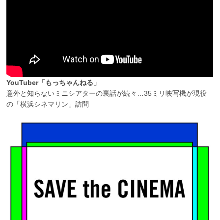
YouTuber「もっちゃんねる」
意外と知らないミニシアターの裏話が続々…35ミリ映写機が現役
の「横浜シネマリン」訪問