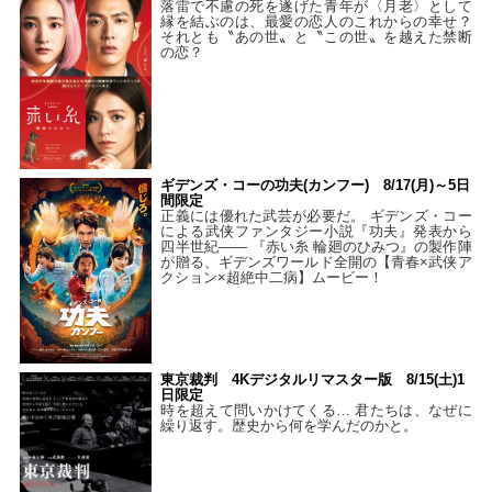
落雷で不慮の死を遂げた青年が〈月老〉として
縁を結ぶのは、最愛の恋人のこれからの幸せ？
それとも〝あの世〟と〝この世〟を越えた禁断
の恋？
ギデンズ・コーの功夫(カンフー) 8/17(月)～5日
間限定
正義には優れた武芸が必要だ。 ギデンズ・コー
による武侠ファンタジー小説『功夫』発表から
四半世紀―― 『赤い糸 輪廻のひみつ』の製作陣
が贈る、ギデンズワールド全開の【青春×武侠ア
クション×超絶中二病】ムービー！
東京裁判 4Kデジタルリマスター版 8/15(土)1
日限定
時を超えて問いかけてくる… 君たちは、なぜに
繰り返す。歴史から何を学んだのかと。