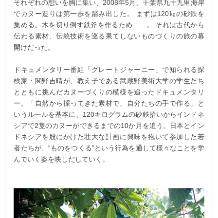
それぞれの想いを胸に集い、2008年5月、千葉県九十九里海岸
でカヌー造りは第一歩を踏み出した。 まずは120㎏の砂鉄を
集める。木を切り倒す鉄斧を作るため……。 それは古代から
伝わる素材、伝統技術を巡る果てしないものづくりの旅の幕
開けだった。
ドキュメンタリー番組「グレートジャーニー」で知られる探
検家・関野吉晴が、教え子である武蔵野美術大学の学生たち
とともに挑んだカヌーづくりの模様を追ったドキュメンタリ
ー。「自然から採ってきた素材で、自分たちの手で作る」と
いうルールを基本に、120キログラムの砂鉄拾いからインドネ
シアで2隻のカヌーができるまでの10か月を追う。日本とイン
ドネシアを股にかけた壮大な計画に興味を抱いて参加した若
者たちが、“ものをつくる”という行為を通して様々なことを学
んでいく姿を映しだしていく。