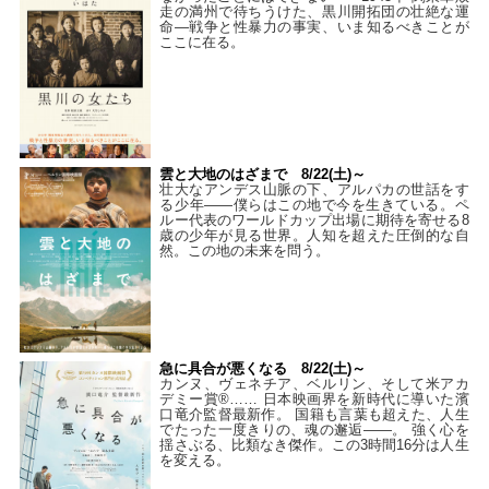
走の満州で待ちうけた、黒川開拓団の壮絶な運
命―戦争と性暴力の事実、いま知るべきことが
ここに在る。
雲と大地のはざまで 8/22(土)～
壮大なアンデス山脈の下、アルパカの世話をす
る少年――僕らはこの地で今を生きている。ペ
ルー代表のワールドカップ出場に期待を寄せる8
歳の少年が見る世界。人知を超えた圧倒的な自
然。この地の未来を問う。
急に具合が悪くなる 8/22(土)～
カンヌ、ヴェネチア、ベルリン、そして米アカ
デミー賞®…… 日本映画界を新時代に導いた濱
口竜介監督最新作。 国籍も言葉も超えた、人生
でたった一度きりの、魂の邂逅――。 強く心を
揺さぶる、比類なき傑作。この3時間16分は人生
を変える。