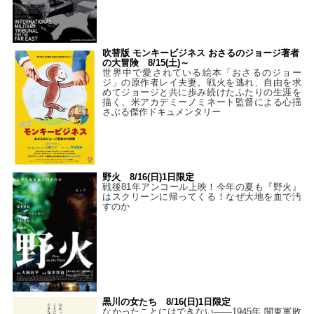
吹替版 モンキービジネス おさるのジョージ著者
の大冒険 8/15(土)～
世界中で愛されている絵本「おさるのジョー
ジ」の原作者レイ夫妻。戦火を逃れ、自由を求
めてジョージと共に歩み続けたふたりの生涯を
描く、米アカデミーノミネート監督による心揺
さぶる傑作ドキュメンタリー
野火 8/16(日)1日限定
戦後81年アンコール上映！今年の夏も『野火』
はスクリーンに帰ってくる！なぜ大地を血で汚
すのか
黒川の女たち 8/16(日)1日限定
なかったことにはできない——1945年 関東軍敗