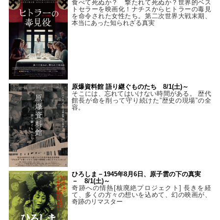
食べて死ぬか？ 撃たれて死ぬか？世界的ベス
トセラーを映画化！ナチスからヒトラーの毒見
を命令された女性たち。第二次世界大戦末期、
本当にあった知られざる真実
原爆資料館 語り継ぐものたち 8/1(土)～
そこには、忘れてはいけない時間がある。 歴代
館長が命を削って守り続けた”歴史の現場”の全
容。
ひろしま－1945年8月6日、原子雲の下の真実
－ 8/1(土)～
奇跡への情熱[核廃絶プロジェクト] 長きを経
て、多くの方々の想いを込めて、幻の映画が、
奇跡のリマスター