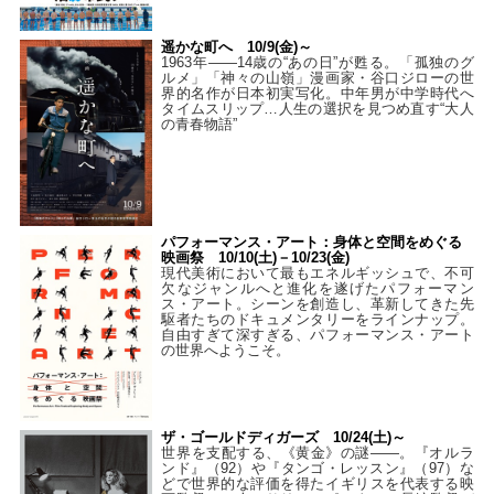
遥かな町へ 10/9(金)～
1963年――14歳の“あの日”が甦る。「孤独のグ
ルメ」「神々の山嶺」漫画家・谷口ジローの世
界的名作が日本初実写化。中年男が中学時代へ
タイムスリップ…人生の選択を見つめ直す“大人
の青春物語”
パフォーマンス・アート：身体と空間をめぐる
映画祭 10/10(土)－10/23(金)
現代美術において最もエネルギッシュで、不可
欠なジャンルへと進化を遂げたパフォーマン
ス・アート。シーンを創造し、革新してきた先
駆者たちのドキュメンタリーをラインナップ。
自由すぎて深すぎる、パフォーマンス・アート
の世界へようこそ。
ザ・ゴールドディガーズ 10/24(土)～
世界を支配する、《黄金》の謎――。『オルラ
ンド』（92）や『タンゴ・レッスン』（97）な
どで世界的な評価を得たイギリスを代表する映