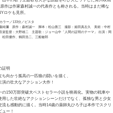
。原作は作家森村誠一の代表作とも称される。当時はまだ稀な
NYロケも見所。
／カラー／133分／ビスタ
藤純彌 原作：森村誠一 脚本：松山善三 撮影：姫田真左久 美術：中村
音楽監督：大野雄二 主題歌：ジョー山中「人間の証明のテーマ」 出演：岡
、松田優作、鶴田浩二、三船敏郎
の証明
立ち向かう孤高の一匹狼の闘いを描く、
主演の壮大なアクション大作！
一の150万部突破大ベストセラー小説を映画化。実物の戦車や
使用した壮絶なアクションシーンだけでなく、孤独な男と少女
交流も感動的に描く。当時14歳の薬師丸ひろ子は本作でスクリ
ビュー！