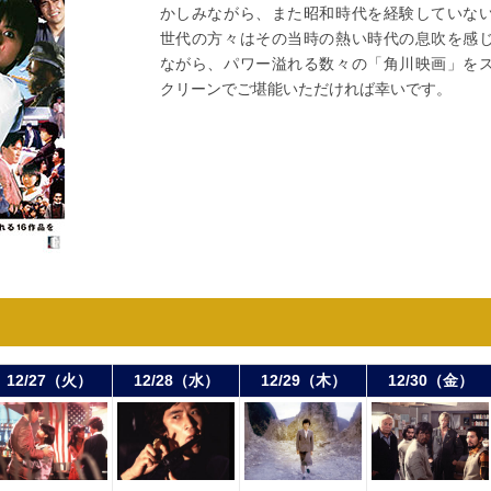
かしみながら、また昭和時代を経験していな
世代の方々はその当時の熱い時代の息吹を感
ながら、パワー溢れる数々の「角川映画」を
クリーンでご堪能いただければ幸いです。
12/27（火）
12/28（水）
12/29（木）
12/30（金）