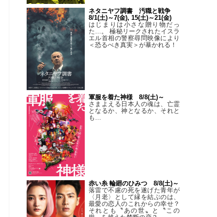
ネタニヤフ調書 汚職と戦争
8/1(土)～7(金), 15(土)～21(金)
はじまりは小さな贈り物だっ
た…。 極秘リークされたイスラ
エル首相の警察尋問映像により
＜恐るべき真実＞が暴かれる！
軍服を着た神様 8/8(土)～
さまよえる日本人の魂は、亡霊
となるか、神となるか、それと
も…
赤い糸 輪廻のひみつ 8/8(土)～
落雷で不慮の死を遂げた青年が
〈月老〉として縁を結ぶのは、
最愛の恋人のこれからの幸せ？
それとも〝あの世〟と〝この