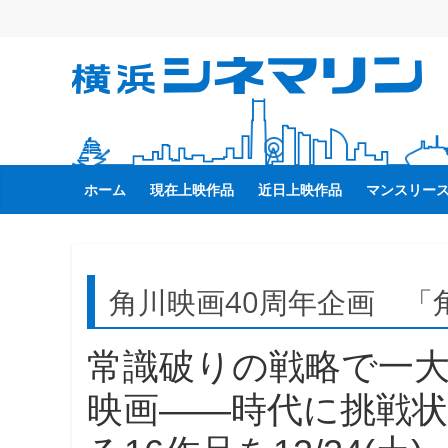
コ
ン
テ
横
ン
ツ
へ
浜
ス
キ
ホーム
現在上映作品
近日上映作品
マンスリー
シ
ッ
プ
ネ
角川映画40周年企画 
マ
常識破りの戦略で一
リ
映画――時代に挑戦
ン