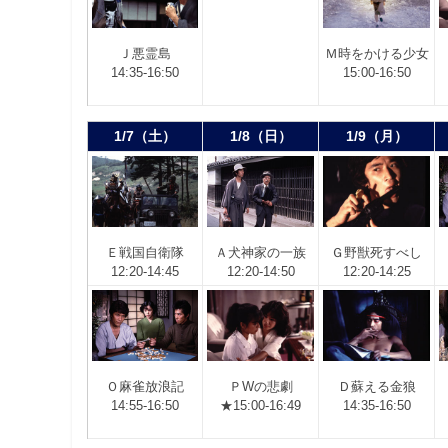
Ｍ
時をかける少女
Ｊ
悪霊島
15:00-16:50
14:35-16:50
1/7（土）
1/8（日）
1/9（月）
Ｅ
戦国自衛隊
Ａ
犬神家の一族
Ｇ
野獣死すべし
12:20-14:45
12:20-14:50
12:20-14:25
Ｏ
麻雀放浪記
Ｐ
Wの悲劇
Ｄ
蘇える金狼
14:55-16:50
★15:00-16:49
14:35-16:50