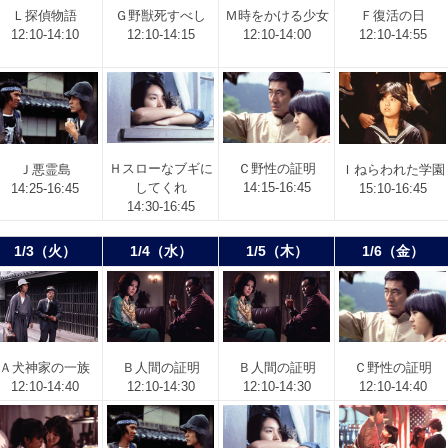
Ｌ
探偵物語
Ｇ
野獣死すべし
Ｍ
時をかける少女
Ｆ
復活の日
12:10-14:10
12:10-14:15
12:10-14:00
12:10-14:55
Ｈ
スローなブギに
Ｃ
野性の証明
Ｉ
ねらわれた学園
Ｊ
悪霊島
してくれ
14:15-16:45
15:10-16:45
14:25-16:45
14:30-16:45
1/3（火）
1/4（水）
1/5（木）
1/6（金）
Ａ
犬神家の一族
Ｂ
人間の証明
Ｂ
人間の証明
Ｃ
野性の証明
12:10-14:40
12:10-14:30
12:10-14:30
12:10-14:40