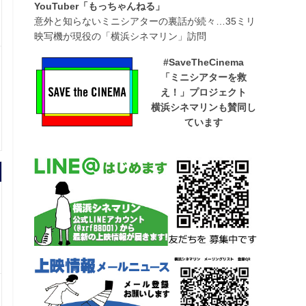
YouTuber「もっちゃんねる」
意外と知らないミニシアターの裏話が続々…35ミリ
映写機が現役の「横浜シネマリン」訪問
#SaveTheCinema
「ミニシアターを救
え！」プロジェクト
横浜シネマリンも賛同し
ています