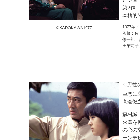
第2作
本格的
1977年
©KADOKAWA1977
監督：佐
修一郎 
田茉莉子
Ｃ
野性
巨悪に
高倉健
森村誠
火器を
の心の
ーンデ