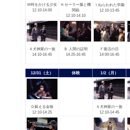
Ｍ
時をかける少女
Ｋ
セーラー服と機
Ｉ
ねらわれた学園
12:10-14:00
関銃
12:10-13:45
12:10-14:10
Ａ
犬神家の一族
Ｂ
人間の証明
Ｆ
復活の日
14:10-16:45
14:25-16:45
14:00-16:45
12/31（土）
休映
1/2（月）
Ｄ
蘇える金狼
Ａ
犬神家の一族
12:10-14:25
12:10-14:45