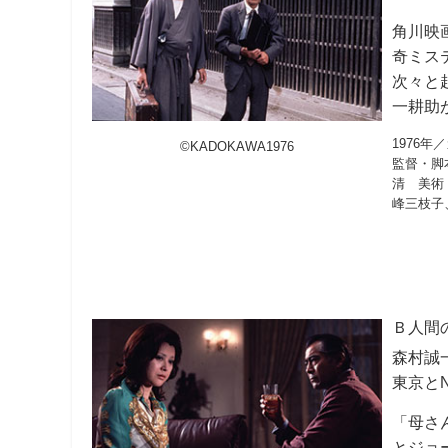
角川映
奇ミス
次々と
一耕助
1976年
©KADOKAWA1976
監督・脚
清 美術
峰三枝子
Ｂ
人間
森村誠
東京と
「母さ
とジョ