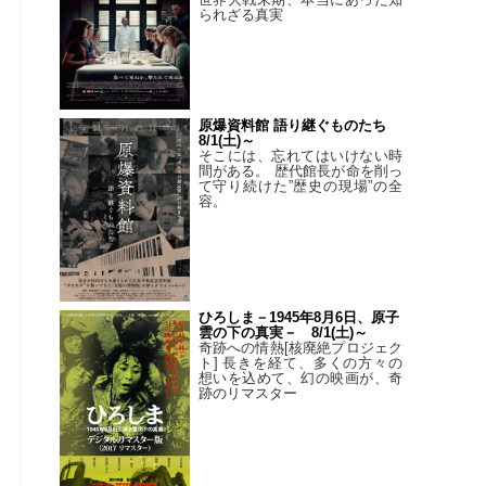
られざる真実
原爆資料館 語り継ぐものたち
8/1(土)～
そこには、忘れてはいけない時
間がある。 歴代館長が命を削っ
て守り続けた”歴史の現場”の全
容。
ひろしま－1945年8月6日、原子
雲の下の真実－ 8/1(土)～
奇跡への情熱[核廃絶プロジェク
ト] 長きを経て、多くの方々の
想いを込めて、幻の映画が、奇
跡のリマスター