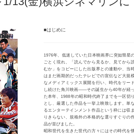
)～1/13(金)横浜シネマリンに
■はじめに
1976年、低迷していた日本映画界に突如彗星
ごとく現れ、「読んでから見るか、見てから
むか」をコピーにした出版界との連動や、当
はまだ画期的だったテレビでの宣伝など大規
なメディアミックス展開を行い、時代をリー
し続けた角川映画――その誕生から40年が経
た本年、1988年の昭和時代終了までを一区切
とし、厳選した作品を一挙上映致します。単
るエンターテインメント作品という枠には収
りきらない、規格外の本格的な選りすぐりの
品が並びました。
昭和世代を生きた世代の方々にはその時代を