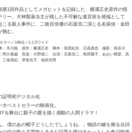
画第1回作品としてメガヒットを記録した、横溝正史原作の怪
テリー。犬神製薬当主が残した不可解な遺言状を発端として
起こる殺人事件に、二枚目俳優の石坂浩二演じる名探偵・金田
が挑む。
／カラー／146分／1:1.5ワイド
本：市川崑 原作：横溝正史 脚本：長田紀生、日高真也 撮影：長谷川
：阿久根巌 音楽：大野雄二 出演：石坂浩二、島田陽子、あおい輝彦、高
、三条美紀、草笛光子、地井武男
の証明
初デジタル化
一大ベストセラーの映画化。
NYを舞台に親子の愛を描く感動の人間ドラマ！
ん、僕のあの帽子どうしたでしょうね。」物語の鍵を握る台詞
ー山中の歌う主題歌も大きな話題を呼び大ヒットした角川映画