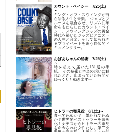
カウント・ベイシー 7/25(土)
～
キング・オブ・スウィングが自
ら語る人生と音楽。 ジャズとブ
ルースを融合させ、リズムに革
命をもたらしたカウント・ベイ
シー。スウィングジャズの黄金
時代を築いたジャズピアニスト
の人生と音楽、そして知られざ
るプライベートを追う自伝的ド
キュメンタリー。
おばあちゃんの秘密 7/25(土)
～
時を超えて届いた131通の手
紙。 その秘密と本当の想いに触
れたとき、止まっていた時間が
ゆっくりと動き出す―
ヒトラーの毒見役 8/1(土)～
食べて死ぬか？ 撃たれて死ぬ
か？世界的ベストセラーを映画
化！ナチスからヒトラーの毒見
を命令された女性たち。第二次
世界大戦末期、本当にあった知