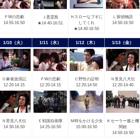
Ｐ
Wの悲劇
Ｈ
スローなブギに
Ｌ
探偵物語
Ｊ
悪霊島
14:55-16:50
してくれ
14:50-16:50
★14:40-16:51
★14:40-16:50
1/10（火）
1/11（水）
1/12（木）
1/13（金）
Ｏ
麻雀放浪記
Ｐ
Wの悲劇
Ｃ
野性の証明
Ｎ
里見八犬伝
12:20-14:15
12:20-14:15
12:20-14:50
12:20-14:40
Ｎ
里見八犬伝
Ｅ
戦国自衛隊
Ｍ
時をかける少女
Ｋ
セーラー服と機
14:30-16:50
14:25-16:50
15:00-16:50
関銃
14:50-16:50