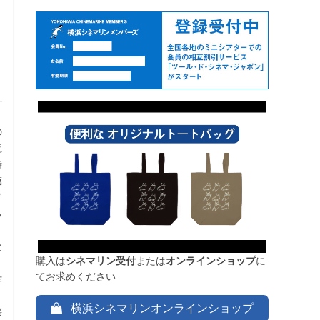
の
読
時
模
ド
っ
り
な
購入は
シネマリン受付
または
オンラインショップ
に
ま
てお求めください
作
横浜シネマリンオンラインショップ
懐