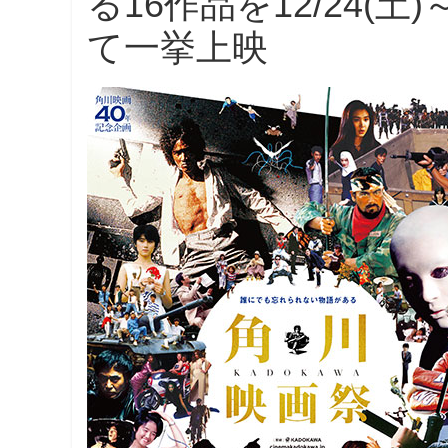
る16作品を12/24(土
観
て一挙上映
た
い
映
画
は
こ
の
街
で