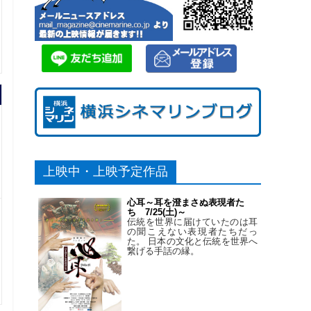
上映中・上映予定作品
心耳～耳を澄まさぬ表現者た
ち 7/25(土)～
伝統を世界に届けていたのは耳
の聞こえない表現者たちだっ
た。 日本の文化と伝統を世界へ
繋げる手話の縁。