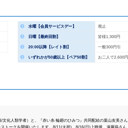
生以下・障がい者割引をご利用のお客様は、ご鑑賞当日、証明書
ください。ご提示いただけない場合、予約購入金額と適正なチケ
しくはご入場をお断りさせていただきます。
券、料金設定にない割引は劇場受付のみのお取扱いとなります。
水曜【会員サービスデー】
廃止
。6名様以上は2回に分けてご購入ください。
日曜【最終回割】
皆様1,300円
、劇場受付にて当日券を販売する場合がございます。
20:00以降【レイト割】
一般300円引
ンセル・払戻しは、一切いたしかねます。
よく内容をご確認の
いずれかが50歳以上【ペア50割】
お二人で2,600
お客様で、ポイントカードの押印をご希望のお客様は、ご入場前
ートフォンの「入場チケット」をご提示ください。
てご持参いただくか、携帯・スマートフォンをご持参いただき
で新たに紙チケットを発券する必要はありません。
入口のもぎりスタッフに提示してご入場ください。
出演/文化人類学者）と、『赤い糸 輪廻のひみつ』共同配給の葉山友美さん
ークを開催いたします。8/11(火祝)、8/16(日)上映後、遠藤協さん