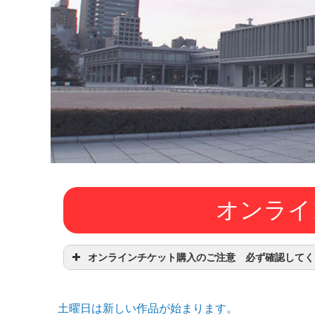
観
た
い
映
画
は
こ
の
街
で
オンライ
オンラインチケット購入のご注意 必ず確認してく
オンラインチケットは、上映日の3日前10:
「チケット購入」マークがついている作品
土曜日は新しい作品が始まります。
となります。