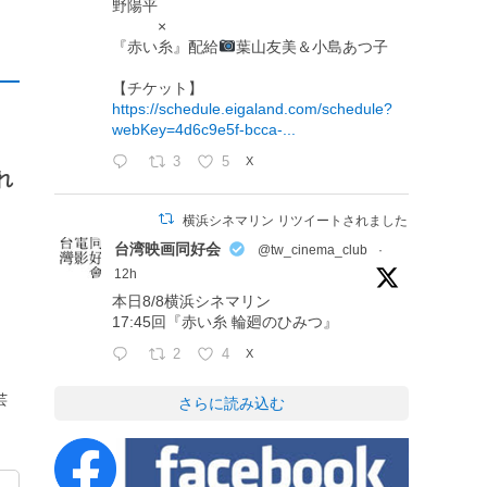
野陽平
×
『赤い糸』配給
葉山友美＆小島あつ子
【チケット】
https://schedule.eigaland.com/schedule?
webKey=4d6c9e5f-bcca-...
3
5
X
れ
横浜シネマリン リツイートされました
台湾映画同好会
@tw_cinema_club
·
12h
本日8/8横浜シネマリン
17:45回『赤い糸 輪廻のひみつ』
2
4
X
芸
さらに読み込む