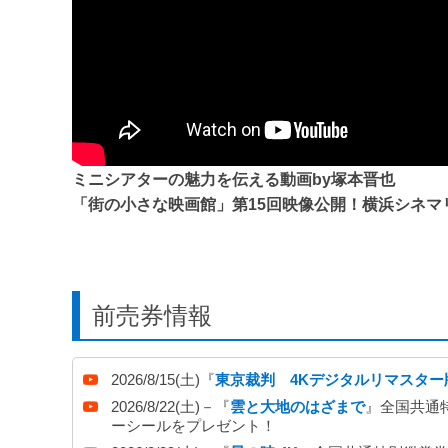
ップしました。
2025/4/1 【入場料改定のお知らせ】
「
入場料改定のお知らせ
」2025/5/31(土)より映画
画館との入場料格差を解消するための改定です。今後もさ
ほどお願い申し上げます。
ミニシアターの魅力を伝える動画by塚本晋也
2021/12/24【お知らせ】
「街の小さな映画館」第15回映像公開！横浜シネマ
2022年1月2日(日)より、オンラインチケットの販売開始を、
です。
2021/1/23【オンラインチケット販売開始】
前売券情報
1/23(土)0:00～「
オンラインチケット販売
」を開始しました
2026/8/15(土)『
東京裁判 4Kデジタルリマスター
2020/2/29【イベント上映での招待券・ポイン
2026/8/22(土)－『
雲と大地のはざまで
』全国共通特
今後催されるイベント上映では、招待券・ポイント鑑賞券
ーシールをプレゼント！