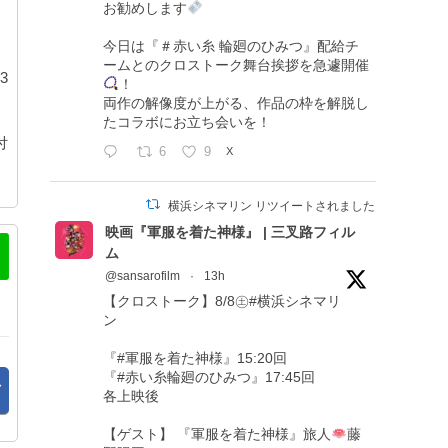
お勧めします
今日は『＃赤い糸 輪廻のひみつ』配給チ
ームとのクロストーク舞台挨拶を急遽開催
3
！
ト
両作の解像度が上がる、作品の枠を解脱し
たコラボにお立ち会いを！
付
6
9
X
横浜シネマリン リツイートされました
映画『軍服を着た神様』 | 三叉路フィル
ム
@sansarofilm
·
13h
【クロストーク】8/8㊏#横浜シネマリ
ン
『#軍服を着た神様』15:20回
『#赤い糸輪廻のひみつ』17:45回
各上映後
【ゲスト】 『軍服を着た神様』旅人
藤