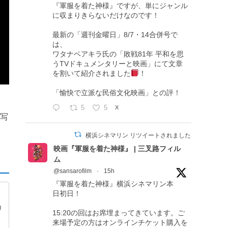
『軍服を着た神様』ですが、単にジャンル
に収まりきらないだけなのです！
最新の「週刊金曜日」8/7・14合併号で
は、
映
ワタナベアキラ氏の「敗戦81年 平和を思
解の
うTVドキュメンタリーと映画」にて文章
を割いて紹介されました
！
「愉快で立派な民俗文化映画」との評！
5
5
X
から
映写
横浜シネマリン リツイートされました
映画『軍服を着た神様』 | 三叉路フィル
ム
@sansarofilm
·
15h
『軍服を着た神様』横浜シネマリン本
日初日！
カ
15:20の回はお席埋まってきています。ご
来場予定の方はオンラインチケット購入を