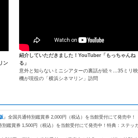
鑑賞料金・割引料金を改定させていただきます。運営コストの高騰および、近隣
まざまな映画の提供と快適な鑑賞環境づくりに努めてまいります。ご理
紹介していただきました！YouTuber「もっちゃんね
リン
る」
3日前0:00から、10:00に変更します。劇場受付は従来通り3日前9:30
意外と知らないミニシアターの裏話が続々…35ミリ
機が現役の「横浜シネマリン」訪問
。ぜひご利用ください。
版
』全国共通特別鑑賞券 2,000円（税込）を当館受付にて発売中！
ト鑑賞券使用の中止】
別鑑賞券 1,500円（税込）を当館受付にて発売中！特典：ステッ
はご使用いただけませんので、ご了承のほどお願い申し上げます。