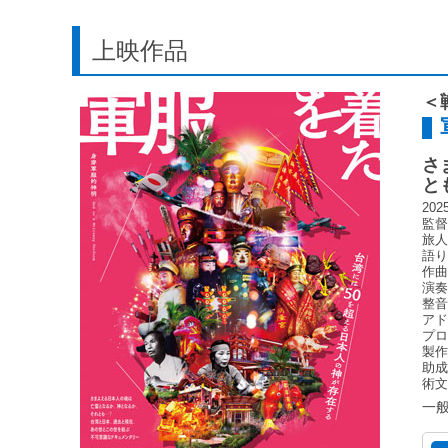
上映作品
＜
さ
と
20
監
旅⼈
語
作
演
整
ア
プ
製
助
術
一般