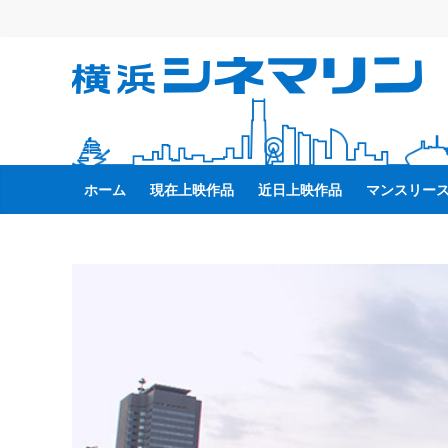
コ
ン
テ
横
ン
ツ
へ
浜
ス
キ
ホーム
現在上映作品
近日上映作品
マンスリー
シ
ッ
プ
ネ
マ
リ
ン