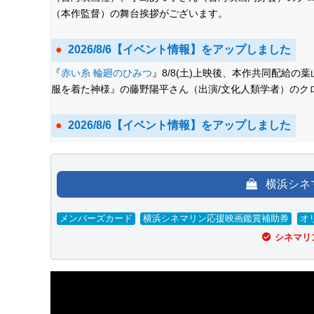
（本作監督）の舞台挨拶がございます。
2026/8/6【イベント情報】をアップしました
『
赤い糸 輪廻のひみつ
』8/8(土)上映後、本作共同配給
服を着た神様』の藤野陽平さん（出演/文化人類学者）のク
2026/8/6【イベント情報】をアップしました
『
原爆資料館 語り継ぐものたち
』8/9(日)上映後、立川直
舞台挨拶がございます。
横浜シネ
2026/8/7 近日【上映情報】をアップしました
メンバーズカード
横浜シネマリン応援映画鑑賞補助券
オ
『
春樹
』11月～、 『
ルオムの黄昏
』11月～、 『
ザ・ゴー
シネマリ
マンス・アート：身体と空間をめぐる映画祭
」10/10(土)－1
定、 『
遥かな町へ
』10/9(金)～、 『
声をあげるということ
ム
』9/12(土)～、 「
クロード・シャブロル傑作選 vol.2
」9/
ヴ 愛の不毛、彷徨える魂
」9/19(土)－10/2(金)、 『
よき谷
留者
』9/5(土)～、 『
沼影市民プール
』10/3(土)～、 『
ハワ