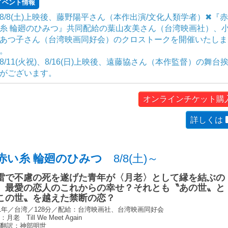
イベント情報
8/8(土)上映後、藤野陽平さん（本作出演/文化人類学者）✖『
糸 輪廻のひみつ』共同配給の葉山友美さん（台湾映画社）、
あつ子さん（台湾映画同好会）のクロストークを開催いたしま
。
8/11(火祝)、8/16(日)上映後、遠藤協さん（本作監督）の舞台
がございます。
オンラインチケット購
詳しくは
赤い糸 輪廻のひみつ
8/8(土)～
雷で不慮の死を遂げた青年が〈月老〉として縁を結ぶの
、最愛の恋人のこれからの幸せ？それとも〝あの世〟と
この世〟を越えた禁断の恋？
21年／台湾／128分／配給：台湾映画社、台湾映画同好会
月老 Till We Meet Again
幕翻訳：神部明世