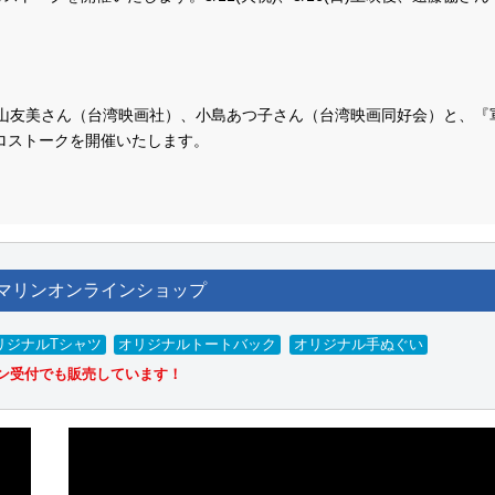
の葉山友美さん（台湾映画社）、小島あつ子さん（台湾映画同好会）と、『
ロストークを開催いたします。
樹監督のオンライン舞台挨拶、8/13(木)上映後、⻫藤俊幸監督のオンライ
マリンオンラインショップ
リジナルTシャツ
オリジナルトートバック
オリジナル手ぬぐい
ルドディガーズ
』10/24(土)～、 『
ナイトシフト
』10/24(土)～、 「
パフ
ン受付でも販売しています！
0/23(金)、 『
戦場0地点
』9/26(土)～、 『
八月の杜
』8/29(土)～1週間限
－性犯罪 刑法改正の記録－
』9/26(土)～、 『
ウィー・ハブ・ア・ドリー
19(土)－10/2(金)、 「
ミケランジェロ・アントニオーニ レトロスペクテ
の物語
』9/5(土)～、 『
シルビアのいる街で
』9/5(土)～、 『
零下五十度
の手習い
』9/5(土)～、 『
撃たれた自由の声を撮れ
』9/5(土)～ の情報を