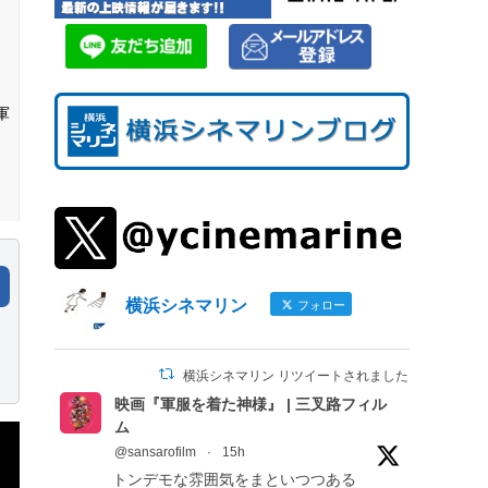
軍
ン
横浜シネマリン
フォロー
ォー
横浜シネマリン リツイートされました
映画『軍服を着た神様』 | 三叉路フィル
ィ
ム
の抑
@sansarofilm
·
15h
ア
トンデモな雰囲気をまといつつある