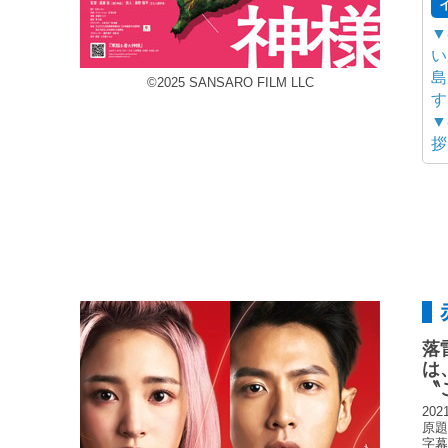
▼
い
島
©2025 SANSARO FILM LLC
す
▼
拶
落
は
〝
20
原題：
字