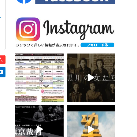
赤
小
挨
入