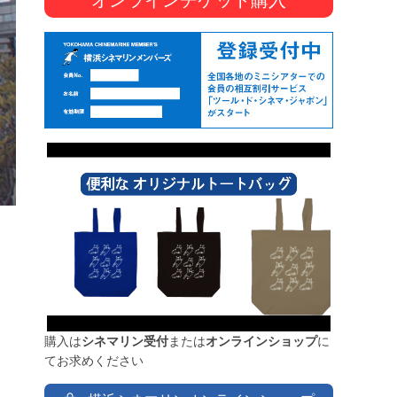
購入は
シネマリン受付
または
オンラインショップ
に
てお求めください