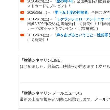
2026/8/29(土)－『
星の時 4K
』全国共通特別鑑賞券
2015/8/19
ストカードをプレゼント！
2026/9/5(土)－『
零下五十度の抑留者
』全国共通特
ムビチケカードのご使用が可能になりました！
2026/9/19(土)－「
ミケランジェロ・アントニオーニ
回券3,600円(税込)を当館受付にて発売中！1
2014/12/10【メンバーズガードのご案内】
カード6枚セットをプレゼント！(数量限定)
【
メンバーズカードのご案内
】をアップしました。
2026/9/26(土)－『
声をあげるということ－性犯罪 
にて発売中！
2014/12/1
ホームページを開設しました。
「横浜シネマリンLINE」
はじめました。最新の上映情報が届きます！友だ
2014/9/15
リニューアルオープンは12月12日（金）に決まりました。
2014/9/01
「横浜シネマリン メールニュース」
横浜シネマリンの公式twitterを始めました。
最新の上映情報を定期的にお届けします。メール