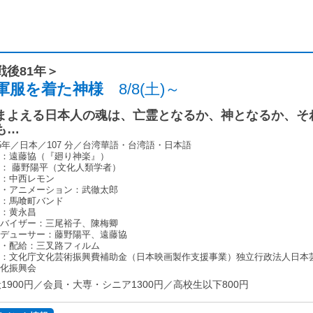
戦後81年＞
軍服を着た神様
8/8(土)～
まよえる日本人の魂は、亡霊となるか、神となるか、そ
も…
25年／日本／107 分／台湾華語・台湾語・⽇本語
督：遠藤協（『廻り神楽』）
： 藤野陽平（⽂化⼈類学者）
り：中⻄レモン
曲・アニメーション：武徹太郎
奏：⾺喰町バンド
⾳：⻩永昌
ドバイザー：三尾裕⼦、陳梅卿
ロデューサー：藤野陽平、遠藤協
作・配給：三叉路フィルム
成：⽂化庁⽂化芸術振興費補助⾦（⽇本映画製作⽀援事業）独⽴⾏政法⼈⽇本
⽂化振興会
1900円／会員・大専・シニア1300円／高校生以下800円