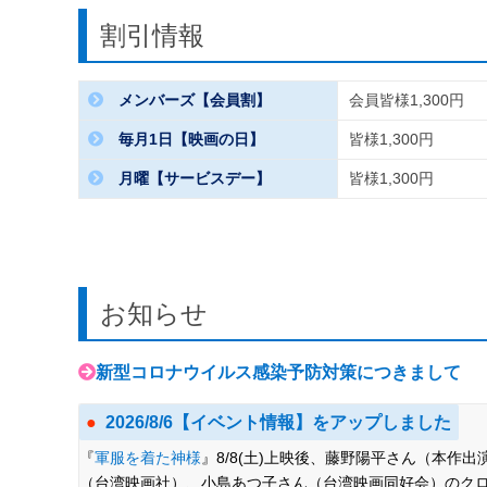
会員・シニア・大学生・専門学校生・高校
割引情報
（会員証、学生証、身分証明書）をご提示
ット金額との差額分をお支払いただく、も
前売券・未来チケット・年金友の会・招待
メンバーズ【会員割】
会員皆様1,300円
1回の決済で最大5名様のご購入が可能です
毎月1日【映画の日】
皆様1,300円
オンラインでチケットが売切れの場合でも
月曜【サービスデー】
皆様1,300円
クレジットカード決済後の内容変更、キャ
上、決済操作をお願いいたします。
オンラインでチケットをご購入いただいた
に劇場受付にお寄りいただき、携帯・スマ
ご鑑賞当日は、「入場チケット」を印刷し
「入場チケット」をご提示ください。劇場
お知らせ
入場時間になりましたら、入場チケットを
新型コロナウイルス感染予防対策につきまして
2026/8/6【イベント情報】をアップしました
『
軍服を着た神様
』8/8(土)上映後、藤野陽平さん（本作
（台湾映画社）、小島あつ子さん（台湾映画同好会）のクロスト