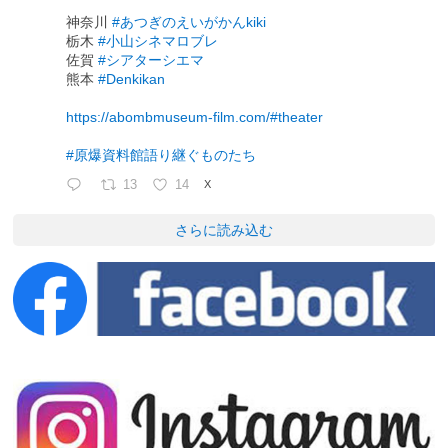
神奈川
#あつぎのえいがかんkiki
栃木
#小山シネマロブレ
佐賀
#シアターシエマ
熊本
#Denkikan
https://abombmuseum-film.com/#theater
#原爆資料館語り継ぐものたち
13
14
X
さらに読み込む