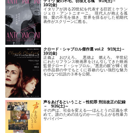
ティヴ 愛の不毛、彷徨える魂 9/19(土)－
10/2(金)
イタリアが誇る20世紀を代表する巨匠ミケラン
ジェロ・アントニオーニ。 現代人が抱える孤
独、愛の不毛を描き、世界を揺るがした初期代
表作がスクリーンに甦る。
クロード・シャブロル傑作選 vol.2 9/19(土)－
10/2(金)
正義よ おびえろ。 悪徳よ 燃えろ。 半世紀
にわたりフランス映画界をけん引してきた映画
監督クロード・シャブロル。“悪意の眼”が輝く彼
の作品群の中でもとくに容赦のない強烈な魅力
をはなつ伝説の３本を公開。
声をあげるということ－性犯罪 刑法改正の記録
－ 9/26(土)～
その声は、社会を変える──ほんとうの正義を求
めて。誰のための法なのか──立ち上がる性暴力
サバイバー