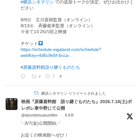
#横浜シネマリン
での追加トークが決定。ぜひお出かけく
ださい
8/9㊐ 立川直樹監督（オンライン）
8/13㊍ 斉藤俊幸監督（オンライン）
※全て13:25の回上映後
チケット
https://schedule.eigaland.com/schedule?
webKey=4d6c9e5f-bcca-...
#原爆資料館語り継ぐものたち
4
7
X
横浜シネマリン リツイートされました
映画『原爆資料館 語り継ぐものたち』2026.7.18(土)ポ
レポレ東中野にて公開
@abombmuseumfilm
·
6 8月
⋱8/7(金)公開開始⋰
お近くの映画館へぜひ！