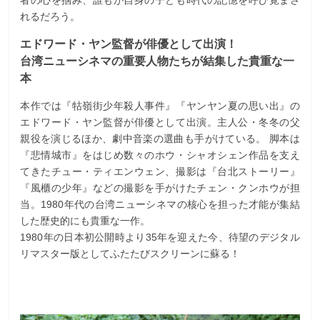
れるだろう。
エドワード・ヤン監督が俳優として出演！
台湾ニューシネマの重要人物たちが結集した貴重な一
本
本作では『牯嶺街少年殺人事件』『ヤンヤン夏の思い出』の
エドワード・ヤン監督が俳優として出演。主人公・冬冬の父
親役を演じるほか、劇中音楽の選曲も手がけている。 脚本は
『悲情城市』をはじめ数々のホウ・シャオシェン作品を支え
てきたチュー・ティエンウェン、撮影は『台北ストーリー』
『風櫃の少年』などの撮影を手がけたチェン・クンホウが担
当。1980年代の台湾ニューシネマの核心を担った才能が集結
した歴史的にも貴重な一作。
1980年の日本初公開時より35年を迎えた今、待望のデジタル
リマスター版としてふたたびスクリーンに蘇る！