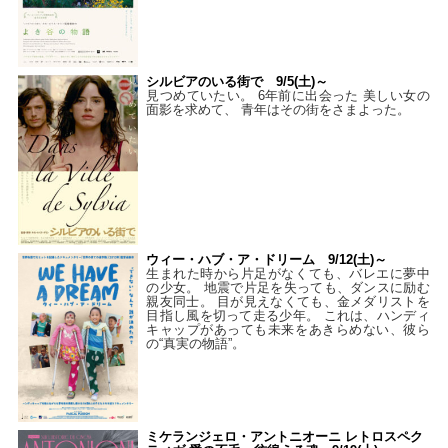
シルビアのいる街で 9/5(土)～
見つめていたい。 6年前に出会った 美しい女の
面影を求めて、 青年はその街をさまよった。
ウィー・ハブ・ア・ドリーム 9/12(土)～
生まれた時から片足がなくても、バレエに夢中
の少女。 地震で片足を失っても、ダンスに励む
親友同士。 目が見えなくても、金メダリストを
目指し風を切って走る少年。 これは、ハンディ
キャップがあっても未来をあきらめない、彼ら
の“真実の物語”。
ミケランジェロ・アントニオーニ レトロスペク