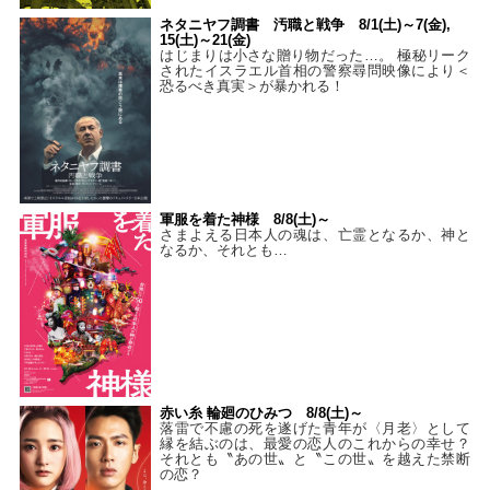
ネタニヤフ調書 汚職と戦争 8/1(土)～7(金),
15(土)～21(金)
はじまりは小さな贈り物だった…。 極秘リーク
されたイスラエル首相の警察尋問映像により＜
恐るべき真実＞が暴かれる！
軍服を着た神様 8/8(土)～
さまよえる日本人の魂は、亡霊となるか、神と
なるか、それとも…
赤い糸 輪廻のひみつ 8/8(土)～
落雷で不慮の死を遂げた青年が〈月老〉として
縁を結ぶのは、最愛の恋人のこれからの幸せ？
それとも〝あの世〟と〝この世〟を越えた禁断
の恋？