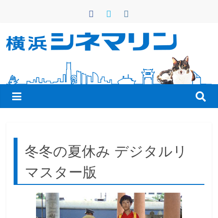
コ
ン
テ
ン
横
ツ
へ
浜
ス
キ
シ
ッ
プ
ネ
冬冬の夏休み デジタルリ
マ
マスター版
リ
ン