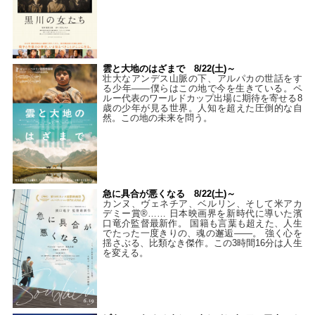
雲と大地のはざまで 8/22(土)～
壮大なアンデス山脈の下、アルパカの世話をす
る少年――僕らはこの地で今を生きている。ペ
ルー代表のワールドカップ出場に期待を寄せる8
歳の少年が見る世界。人知を超えた圧倒的な自
然。この地の未来を問う。
急に具合が悪くなる 8/22(土)～
カンヌ、ヴェネチア、ベルリン、そして米アカ
デミー賞®…… 日本映画界を新時代に導いた濱
口竜介監督最新作。 国籍も言葉も超えた、人生
でたった一度きりの、魂の邂逅――。 強く心を
揺さぶる、比類なき傑作。この3時間16分は人生
を変える。