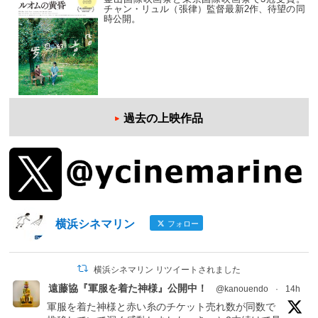
チャン・リュル（張律）監督最新2作、待望の同
時公開。
過去の上映作品
横浜シネマリン
フォロー
横浜シネマリン リツイートされました
遠藤協『軍服を着た神様』公開中！
@kanouendo
·
14h
軍服を着た神様と赤い糸のチケット売れ数が同数で