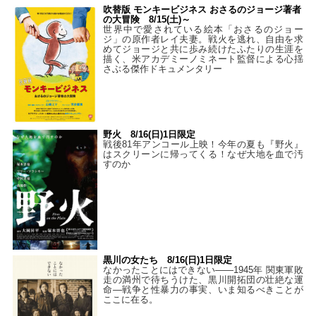
吹替版 モンキービジネス おさるのジョージ著者
の大冒険 8/15(土)～
世界中で愛されている絵本「おさるのジョー
ジ」の原作者レイ夫妻。戦火を逃れ、自由を求
めてジョージと共に歩み続けたふたりの生涯を
描く、米アカデミーノミネート監督による心揺
さぶる傑作ドキュメンタリー
野火 8/16(日)1日限定
戦後81年アンコール上映！今年の夏も『野火』
はスクリーンに帰ってくる！なぜ大地を血で汚
すのか
黒川の女たち 8/16(日)1日限定
なかったことにはできない——1945年 関東軍敗
走の満州で待ちうけた、黒川開拓団の壮絶な運
命―戦争と性暴力の事実、いま知るべきことが
ここに在る。