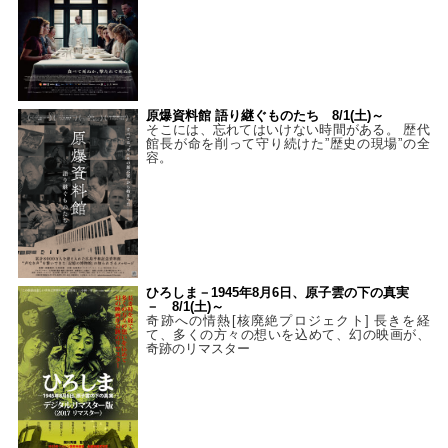
原爆資料館 語り継ぐものたち 8/1(土)～
そこには、忘れてはいけない時間がある。 歴代
館長が命を削って守り続けた”歴史の現場”の全
容。
ひろしま－1945年8月6日、原子雲の下の真実
－ 8/1(土)～
奇跡への情熱[核廃絶プロジェクト] 長きを経
て、多くの方々の想いを込めて、幻の映画が、
奇跡のリマスター