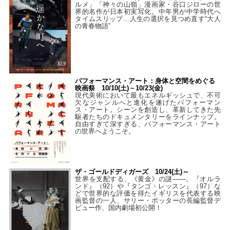
ルメ」「神々の山嶺」漫画家・谷口ジローの世
界的名作が日本初実写化。中年男が中学時代へ
タイムスリップ…人生の選択を見つめ直す“大人
の青春物語”
パフォーマンス・アート：身体と空間をめぐる
映画祭 10/10(土)－10/23(金)
現代美術において最もエネルギッシュで、不可
欠なジャンルへと進化を遂げたパフォーマン
ス・アート。シーンを創造し、革新してきた先
駆者たちのドキュメンタリーをラインナップ。
自由すぎて深すぎる、パフォーマンス・アート
の世界へようこそ。
ザ・ゴールドディガーズ 10/24(土)～
世界を支配する、《黄金》の謎――。『オルラ
ンド』（92）や『タンゴ・レッスン』（97）な
どで世界的な評価を得たイギリスを代表する映
画監督の一人、サリー・ポッターの長編監督デ
ビュー作、国内劇場初公開！