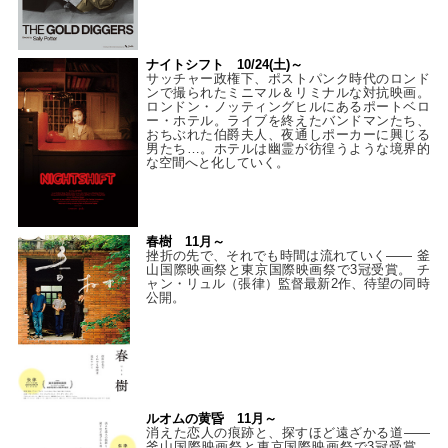
ナイトシフト 10/24(土)～
サッチャー政権下、ポストパンク時代のロンド
ンで撮られたミニマル＆リミナルな対抗映画。
ロンドン・ノッティングヒルにあるポートベロ
ー・ホテル。ライブを終えたバンドマンたち、
おちぶれた伯爵夫人、夜通しポーカーに興じる
男たち…。ホテルは幽霊が彷徨うような境界的
な空間へと化していく。
春樹 11月～
挫折の先で、それでも時間は流れていく—— 釜
山国際映画祭と東京国際映画祭で3冠受賞。 チ
ャン・リュル（張律）監督最新2作、待望の同時
公開。
ルオムの黄昏 11月～
消えた恋人の痕跡と、探すほど遠ざかる道——
釜山国際映画祭と東京国際映画祭で3冠受賞。