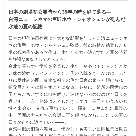
日本の劇場初公開時から35年の時を経て蘇る―
台湾ニューシネマの巨匠ホウ・シャオシェンが刻んだ
永遠の夏の記憶
日本の現代映画作家にも大きな影響を与えた台湾ニューシネ
マの旗手、ホウ・シャオシェン監督。彼の詩情が結実した初
期の代表作である本作は、少年と少女が過ごすひと夏の時間
を静謐なまなざしでとらえる。
台北で暮らす小学校を卒業した少年、冬冬（トントン）と幼
い妹の婷婷（ティンティン）。母の入院をきっかけに、ふた
りは夏休みの間、厳格な祖父の住む田舎の家へと預けられ、
祖父母とともに暮らすことになる。冬冬は、近所の同世代の
子どもたちとすぐに打ち解け、遊びながらのびのびと日々を
過ごす。一方、婷婷はふとしたきっかけで寒子という若い女
性と出会い、交流を重ねていく。 陽射しに包まれた風景の
中、周囲の大人たちの会話に耳を傾けながら、ふたりの夏の
日々が静かに過ぎていく―― 。
台湾中部の銅鑼を舞台に、懐かしくも美しい田園風景は観る
者の心を掴み、誰もが自身の子ども時代の記憶を呼び覚まさ