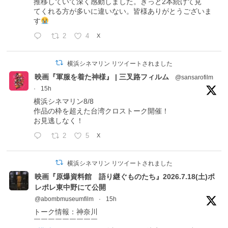
推移していて深く感動しました。きっと2本続けて見
てくれる方が多いに違いない。皆様ありがとうございま
す
2
4
X
横浜シネマリン リツイートされました
映画『軍服を着た神様』 | 三叉路フィルム
@sansarofilm
·
15h
横浜シネマリン8/8
作品の枠を超えた台湾クロストーク開催！
お見逃しなく！
2
5
X
横浜シネマリン リツイートされました
映画『原爆資料館 語り継ぐものたち』2026.7.18(土)ポ
レポレ東中野にて公開
@abombmuseumfilm
·
15h
トーク情報：神奈川
￣￣￣￣￣￣￣￣￣