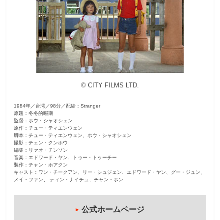
観
た
い
映
画
は
©︎ CITY FILMS LTD.
こ
の
1984年／台湾／98分／配給：Stranger
街
原題：冬冬的暇期
監督：ホウ・シャオシェン
で
原作：チュー・ティエンウェン
脚本：チュー・ティエンウェン、ホウ・シャオシェン
撮影：チェン・クンホウ
編集：リァオ・チンソン
音楽：エドワード・ヤン、トゥー・トゥーチー
製作：チャン・ホアクン
キャスト：ワン・チークアン、リー・シュジェン、エドワード・ヤン、グー・ジュン、
メイ・ファン、 ティン・ナイチュ、チャン・ホン
公式ホームページ