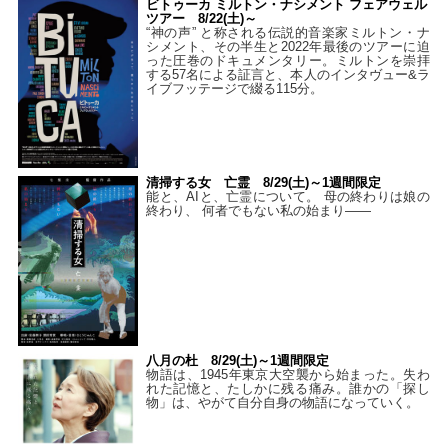
ビトゥーカ ミルトン・ナシメント フェアウェル
ツアー 8/22(土)～
“神の声” と称される伝説的音楽家ミルトン・ナ
シメント、その半生と2022年最後のツアーに迫
った圧巻のドキュメンタリー。ミルトンを崇拝
する57名による証言と、本人のインタヴュー&ラ
イブフッテージで綴る115分。
清掃する女 亡霊 8/29(土)～1週間限定
能と、AIと、亡霊について。 母の終わりは娘の
終わり、 何者でもない私の始まり――
八月の杜 8/29(土)～1週間限定
物語は、1945年東京大空襲から始まった。失わ
れた記憶と、たしかに残る痛み。誰かの「探し
物」は、やがて自分自身の物語になっていく。