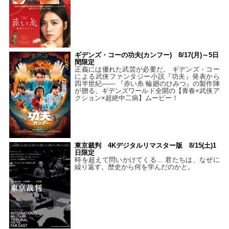
ギデンズ・コーの功夫(カンフー) 8/17(月)～5日
間限定
正義には優れた武芸が必要だ。 ギデンズ・コー
による武侠ファンタジー小説『功夫』発表から
四半世紀―― 『赤い糸 輪廻のひみつ』の製作陣
が贈る、ギデンズワールド全開の【青春×武侠ア
クション×超絶中二病】ムービー！
東京裁判 4Kデジタルリマスター版 8/15(土)1
日限定
時を超えて問いかけてくる… 君たちは、なぜに
繰り返す。歴史から何を学んだのかと。