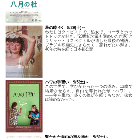
星の時 4K 8/29(土)～
わたしはタイピストで、処⼥で、コーラとホッ
トドッグが好き。“20世紀で最も謎めいた作家”ク
ラリッセ・リスペクトルが遺した最後の物語。
ブラジル映画史にきらめく、忘れがたい輝き。
40年の時を経て⽇本初公開
ハワの手習い 9/5(土)～
この世界で、学びがたった一つの望み。13歳で
結婚させられ、自由を奪われた母〈ハワ〉。
——年を重ね、多くの挫折を経てもなお、彼女
は諦めなかった。
撃たれた自由の声を撮れ 9/5(土)～