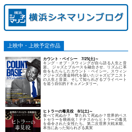
上映中・上映予定作品
カウント・ベイシー 7/25(土)～
キング・オブ・スウィングが自ら語る人生と音
楽。 ジャズとブルースを融合させ、リズムに革
命をもたらしたカウント・ベイシー。スウィン
グジャズの黄金時代を築いたジャズピアニスト
の人生と音楽、そして知られざるプライベート
を追う自伝的ドキュメンタリー。
ヒトラーの毒見役 8/1(土)～
食べて死ぬか？ 撃たれて死ぬか？世界的ベス
トセラーを映画化！ナチスからヒトラーの毒見
を命令された女性たち。第二次世界大戦末期、
本当にあった知られざる真実