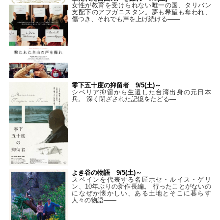
女性が教育を受けられない唯一の国、タリバン
支配下のアフガニスタン。夢も希望も奪われ、
傷つき、それでも声を上げ続ける——
零下五十度の抑留者 9/5(土)～
シベリア抑留から生還した台湾出身の元日本
兵。 深く閉ざされた記憶をたどる—
よき谷の物語 9/5(土)～
スペインを代表する名匠ホセ・ルイス・ゲリ
ン、10年ぶりの新作長編。 行ったことがないの
になぜか懐かしい、ある土地とそこに暮らす
人々の物語――