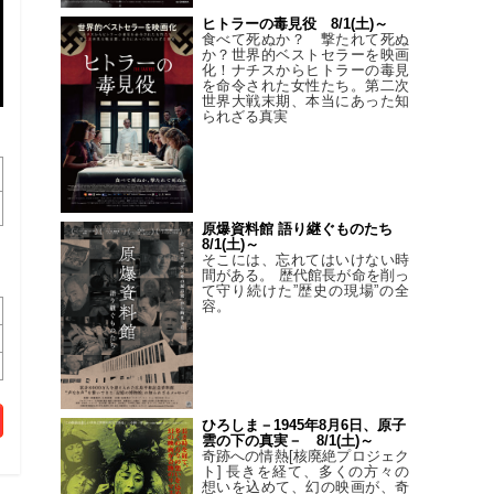
ヒトラーの毒見役 8/1(土)～
食べて死ぬか？ 撃たれて死ぬ
か？世界的ベストセラーを映画
化！ナチスからヒトラーの毒見
を命令された女性たち。第二次
世界大戦末期、本当にあった知
られざる真実
原爆資料館 語り継ぐものたち
8/1(土)～
そこには、忘れてはいけない時
間がある。 歴代館長が命を削っ
て守り続けた”歴史の現場”の全
容。
ひろしま－1945年8月6日、原子
雲の下の真実－ 8/1(土)～
奇跡への情熱[核廃絶プロジェク
ト] 長きを経て、多くの方々の
想いを込めて、幻の映画が、奇