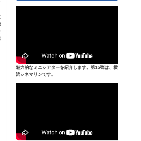
全
ワ
慣
機
選
権
ま
魅力的なミニシアターを紹介します。第15弾は、横
浜シネマリンです。