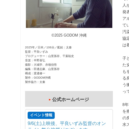
人
観
発
た
ア
い
て
映
汚
画
©2025 GODOM 沖縄
協
は
は
こ
2025年／日本／106分／配給：太秦
監督：平良いずみ
の
プロデューサー：山里孫存、千葉聡史
子
街
音楽：半野喜弘
た
撮影：大城学、赤嶺信悟
で
編集：田邊志麻、山里孫存
も
構成：渡邊修一
る
製作：GODOM沖縄
製作協力：太秦
う
っ
公式ホームページ
8
を
イベント情報
の
9/6(土)上映後、平良いずみ監督のオン
水