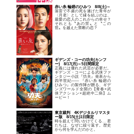
赤い糸 輪廻のひみつ 8/8(土)～
落雷で不慮の死を遂げた青年が
〈月老〉として縁を結ぶのは、
最愛の恋人のこれからの幸せ？
それとも〝あの世〟と〝この
世〟を越えた禁断の恋？
ギデンズ・コーの功夫(カンフ
ー) 8/17(月)～5日間限定
正義には優れた武芸が必要だ。
ギデンズ・コーによる武侠ファ
ンタジー小説『功夫』発表から
四半世紀―― 『赤い糸 輪廻の
ひみつ』の製作陣が贈る、ギデ
ンズワールド全開の【青春×武
侠アクション×超絶中二病】ム
ービー！
東京裁判 4Kデジタルリマスタ
ー版 8/15(土)1日限定
時を超えて問いかけてくる… 君
たちは、なぜに繰り返す。歴史
から何を学んだのかと。