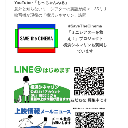
YouTuber「もっちゃんねる」
意外と知らないミニシアターの裏話が続々…35ミリ
映写機が現役の「横浜シネマリン」訪問
#SaveTheCinema
「ミニシアターを救
え！」プロジェクト
横浜シネマリンも賛同し
ています