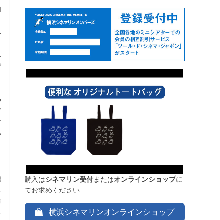
如
ロ
れ
、
位
で
め
ど
す
い
ま
地
購入は
シネマリン受付
または
オンラインショップ
に
ち
てお求めください
防
横浜シネマリンオンラインショップ
る