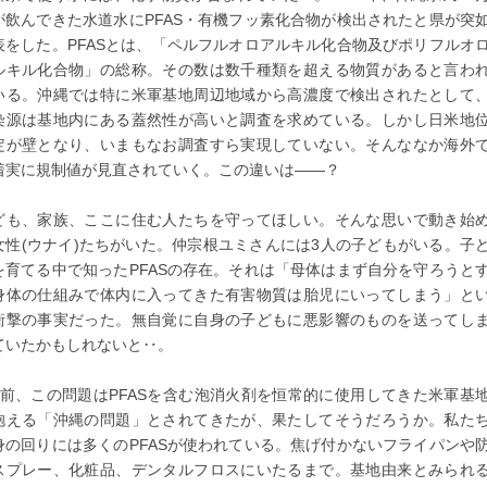
が飲んできた水道水にPFAS・有機フッ素化合物が検出されたと県が突
表をした。PFASとは、「ペルフルオロアルキル化合物及びポリフルオ
ルキル化合物」の総称。その数は数千種類を超える物質があると言わ
いる。沖縄では特に米軍基地周辺地域から高濃度で検出されたとして
染源は基地内にある蓋然性が高いと調査を求めている。しかし日米地
定が壁となり、いまもなお調査すら実現していない。そんななか海外
着実に規制値が見直されていく。この違いは――？
ども、家族、ここに住む人たちを守ってほしい。そんな思いで動き始
女性(ウナイ)たちがいた。仲宗根ユミさんには3人の子どもがいる。子
を育てる中で知ったPFASの存在。それは「母体はまず自分を守ろうと
身体の仕組みで体内に入ってきた有害物質は胎児にいってしまう」と
衝撃の事実だった。無自覚に自身の子どもに悪影響のものを送ってし
ていたかもしれないと‥。
年前、この問題はPFASを含む泡消火剤を恒常的に使用してきた米軍基
抱える「沖縄の問題」とされてきたが、果たしてそうだろうか。私た
身の回りには多くのPFASが使われている。焦げ付かないフライパンや
スプレー、化粧品、デンタルフロスにいたるまで。基地由来とみられ