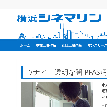
コ
ン
テ
横
ン
ツ
へ
浜
ス
キ
ホーム
現在上映作品
近日上映作品
マンスリー
シ
ッ
プ
ネ
ウナイ 透明な闇 PFAS
マ
水
リ
絶
い
ン
毎