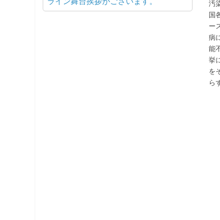
ライン舞台挨拶がございます。
汚
国
ー
病
能
挙
を
ら