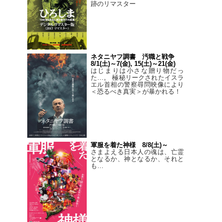
跡のリマスター
ネタニヤフ調書 汚職と戦争
8/1(土)～7(金), 15(土)～21(金)
はじまりは小さな贈り物だっ
た…。 極秘リークされたイスラ
エル首相の警察尋問映像により
＜恐るべき真実＞が暴かれる！
軍服を着た神様 8/8(土)～
さまよえる日本人の魂は、亡霊
となるか、神となるか、それと
も…