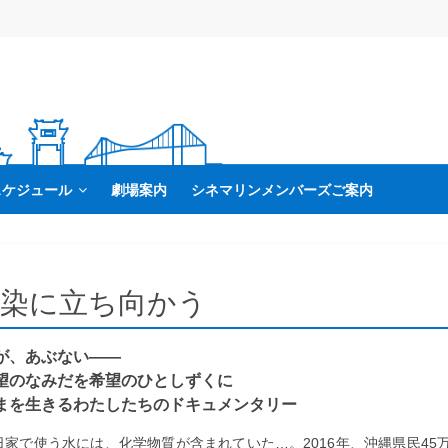
スケジュール
劇場案内
シネマリンメンバーズご案内
汚染に立ち向かう
が、あぶない――
望のなみだを希望のひとしずくに
まを生きるわたしたちのドキュメンタリー
日家で使う水には、化学物質が含まれていた…。2016年、沖縄県民45