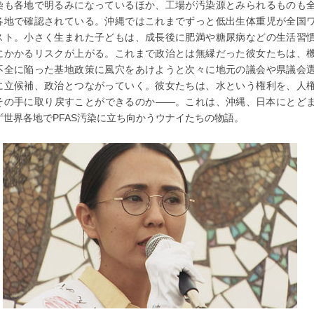
染も各地で明るみになっているほか、工場が汚染源とみられるものも
各地で確認されている。沖縄ではこれまでずっと低出生体重児が全国
スト。小さく生まれた子どもは、成長後に肥満や糖尿病などの生活習
にかかるリスクが上がる。これまで政治とは無縁だった彼女たちは、
不全に陥った基地政策に風穴をあけようと次々に地元の議会や県議会
に立候補、政治とつながっていく。彼女たちは、水という権利を、人
その手に取り戻すことができるのか――。これは、沖縄、日本にとど
ず世界各地でPFAS汚染に立ち向かうウナイたちの物語。