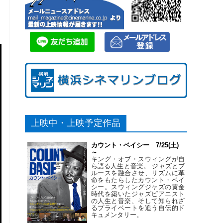
上映中・上映予定作品
カウント・ベイシー 7/25(土)
～
キング・オブ・スウィングが自
ら語る人生と音楽。 ジャズとブ
ルースを融合させ、リズムに革
命をもたらしたカウント・ベイ
シー。スウィングジャズの黄金
時代を築いたジャズピアニスト
の人生と音楽、そして知られざ
るプライベートを追う自伝的ド
キュメンタリー。