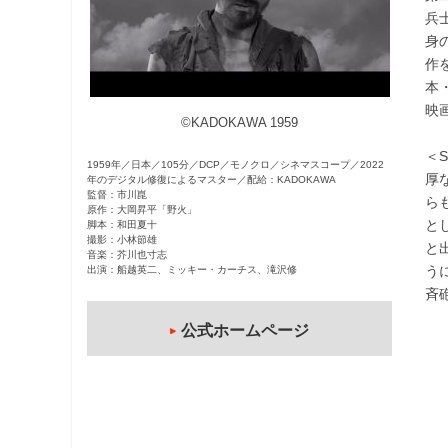
兵
観
身
た
作
い
本
映
映
画
©KADOKAWA 1959
は
＜
こ
1959年／日本／105分／DCP／モノクロ／シネマスコープ／2022
厚
年のデジタル修復によるマスター／配給：KADOKAWA
の
監督：市川崑
ら
街
原作：大岡昇平「野火」
と
脚本：和田夏十
で
撮影：小林節雄
と
音楽：芥川也寸志
う
出演：船越英二、ミッキー・カーチス、滝沢修
斉
公式ホームページ