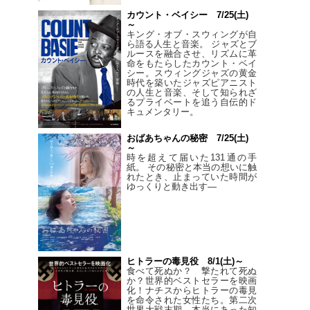
カウント・ベイシー 7/25(土)
～
キング・オブ・スウィングが自
ら語る人生と音楽。 ジャズとブ
ルースを融合させ、リズムに革
命をもたらしたカウント・ベイ
シー。スウィングジャズの黄金
時代を築いたジャズピアニスト
の人生と音楽、そして知られざ
るプライベートを追う自伝的ド
キュメンタリー。
おばあちゃんの秘密 7/25(土)
～
時を超えて届いた131通の手
紙。 その秘密と本当の想いに触
れたとき、止まっていた時間が
ゆっくりと動き出す―
ヒトラーの毒見役 8/1(土)～
食べて死ぬか？ 撃たれて死ぬ
か？世界的ベストセラーを映画
化！ナチスからヒトラーの毒見
を命令された女性たち。第二次
世界大戦末期、本当にあった知