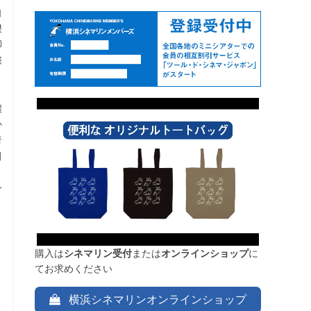
自
傑
脚
際
濃
か
者
田
よ
一
購入は
シネマリン受付
または
オンラインショップ
に
てお求めください
横浜シネマリンオンラインショップ