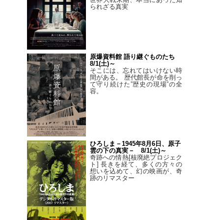
られざる真実
原爆資料館 語り継ぐものたち
8/1(土)～
そこには、忘れてはいけない時
間がある。 歴代館長が命を削っ
て守り続けた”歴史の現場”の全
容。
ひろしま－1945年8月6日、原子
雲の下の真実－ 8/1(土)～
奇跡への情熱[核廃絶プロジェク
ト] 長きを経て、多くの方々の
想いを込めて、幻の映画が、奇
跡のリマスター