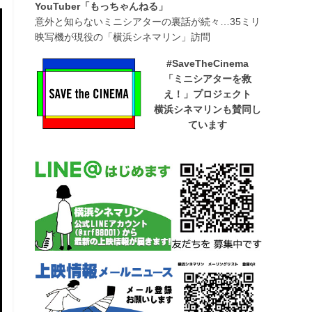
YouTuber「もっちゃんねる」
意外と知らないミニシアターの裏話が続々…35ミリ
映写機が現役の「横浜シネマリン」訪問
#SaveTheCinema
「ミニシアターを救
え！」プロジェクト
横浜シネマリンも賛同し
ています