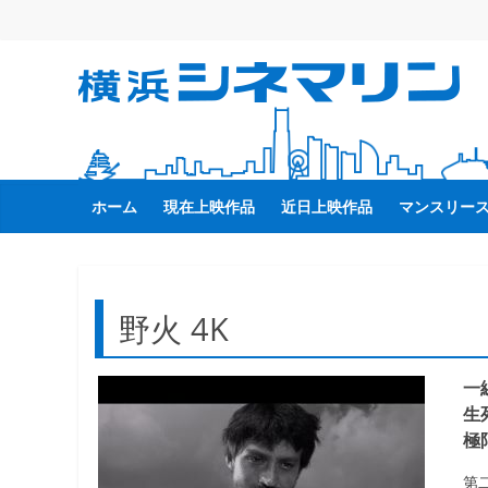
コ
ン
テ
横
ン
ツ
へ
浜
ス
キ
ホーム
現在上映作品
近日上映作品
マンスリー
シ
ッ
プ
ネ
野火 4K
マ
一
リ
生
極
ン
第