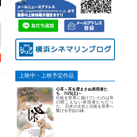
上映中・上映予定作品
心耳～耳を澄まさぬ表現者た
ち 7/25(土)～
伝統を世界に届けていたのは耳
の聞こえない表現者たちだっ
た。 日本の文化と伝統を世界へ
繋げる手話の縁。