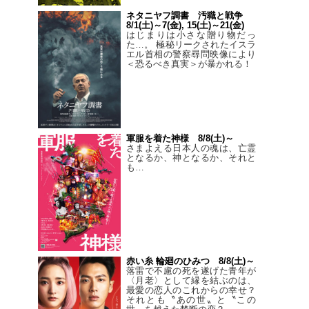
ネタニヤフ調書 汚職と戦争
8/1(土)～7(金), 15(土)～21(金)
はじまりは小さな贈り物だっ
た…。 極秘リークされたイスラ
エル首相の警察尋問映像により
＜恐るべき真実＞が暴かれる！
軍服を着た神様 8/8(土)～
さまよえる日本人の魂は、亡霊
となるか、神となるか、それと
も…
赤い糸 輪廻のひみつ 8/8(土)～
落雷で不慮の死を遂げた青年が
〈月老〉として縁を結ぶのは、
最愛の恋人のこれからの幸せ？
それとも〝あの世〟と〝この