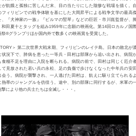
士が飢餓と孤独に苦しんだ末、目の当たりにした陰惨な戦場を描く。
のフィリピンでの戦争体験を基にした大岡昇平による戦争文学の最高
を、『犬神家の一族』『ビルマの竪琴』などの巨匠・市川崑監督が、
・和田夏十とタッグを組み1959年に念願の映画化。第14回ロカルノ国
画祭®グランプリほか国内外で数多くの映画賞を受賞した。
STORY＞ 第二次世界大戦末期、フィリピンのレイテ島。日本の敗北が
な状況下で、肺病を患った一等兵・田村は部隊から追い出され、病院
も食糧不足を理由に入院を断られる。病院の前で、田村は同じく厄介
して見放された若い兵の永松、足の負傷で歩けなくなった中年兵の安
出会う。病院が襲撃され、一人逃げた田村は、飢えに駆り立てられる
に熱帯のジャングルを彷徨う。途中、別の部隊に同行するが、米軍の
砲撃により他の兵士たちは全滅し・・・。