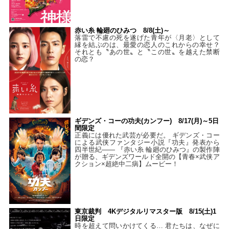
赤い糸 輪廻のひみつ 8/8(土)～
落雷で不慮の死を遂げた青年が〈月老〉として
縁を結ぶのは、最愛の恋人のこれからの幸せ？
それとも〝あの世〟と〝この世〟を越えた禁断
の恋？
ギデンズ・コーの功夫(カンフー) 8/17(月)～5日
間限定
正義には優れた武芸が必要だ。 ギデンズ・コー
による武侠ファンタジー小説『功夫』発表から
四半世紀―― 『赤い糸 輪廻のひみつ』の製作陣
が贈る、ギデンズワールド全開の【青春×武侠ア
クション×超絶中二病】ムービー！
東京裁判 4Kデジタルリマスター版 8/15(土)1
日限定
時を超えて問いかけてくる… 君たちは、なぜに