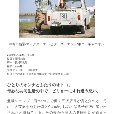
観
た
い
映
画
は
©寿々福堂/マックス・エー/ビターズ・エンド/ポニーキャニオン
こ
の
2004年／112分／5.1ch
街
監督：風問志織
脚本：及川章太郎
で
撮影：石井勲
プロデューサー：伊藤直克
出演：中村麻美 渋川清彦 畏塚圭史 小日向文世 田辺誠一
ひとりのオンナとふたりのオトコ。
奇妙な共同生活の中で、ビミョーにすれ違う想い。
盆栽ショップ「苔moss」で働く三沢店長と慎之介のところ
に、大荷物を抱えた慎之介の幼なじみ・はる子が彼に追い出
されたと訪ねてくる。その夜から三人の共同生活が始まっ