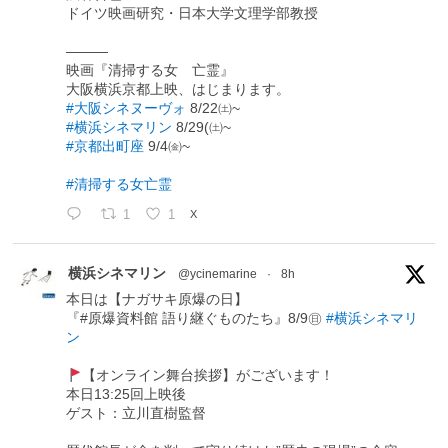
ドイツ映画研究・日本大学文理学部教授
―――
映画『清掃する女 亡霊』
大阪横浜京都上映、はじまります。
#大阪シネヌーヴォ
8/22㈯~
#横浜シネマリン
8/29(㈯~
#京都出町座
9/4㈮~
#清掃する女亡霊
1
1
X
横浜シネマリン
@ycinemarine
·
8h
本日は【ナガサキ原爆の日】
『#原爆資料館 語り継ぐものたち』8/9㊐
#横浜シネマリ
ン
【オンライン舞台挨拶】がございます！
本日13:25回上映後
ゲスト：立川直樹監督