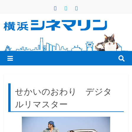
コ
ン
テ
ン
横
ツ
へ
浜
ス
キ
シ
ッ
プ
ネ
せかいのおわり デジタ
マ
ルリマスター
リ
ン