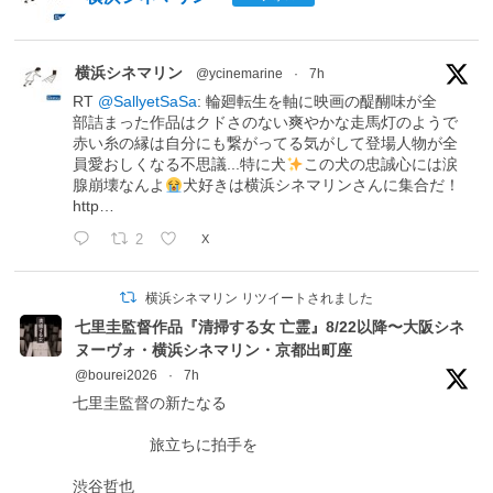
横浜シネマリン
@ycinemarine
·
7h
RT
@SallyetSaSa
: 輪廻転生を軸に映画の醍醐味が全
部詰まった作品はクドさのない爽やかな走馬灯のようで
赤い糸の縁は自分にも繋がってる気がして登場人物が全
員愛おしくなる不思議...特に犬
この犬の忠誠心には涙
腺崩壊なんよ
犬好きは横浜シネマリンさんに集合だ！
http…
2
X
横浜シネマリン リツイートされました
七里圭監督作品『清掃する女 亡霊』8/22以降〜大阪シネ
ヌーヴォ・横浜シネマリン・京都出町座
@bourei2026
·
7h
七里圭監督の新たなる
旅立ちに拍手を
渋谷哲也