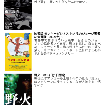
繰り返す。歴史から何を学んだのかと。
吹替版 モンキービジネス おさるのジョージ著者
の大冒険 8/15(土)～
世界中で愛されている絵本「おさるのジョー
ジ」の原作者レイ夫妻。戦火を逃れ、自由を求
めてジョージと共に歩み続けたふたりの生涯を
描く、米アカデミーノミネート監督による心揺
さぶる傑作ドキュメンタリー
野火 8/16(日)1日限定
戦後81年アンコール上映！今年の夏も『野火』
はスクリーンに帰ってくる！なぜ大地を血で汚
すのか