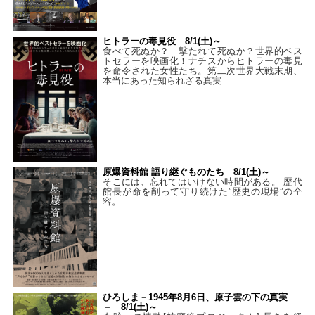
ヒトラーの毒見役 8/1(土)～
食べて死ぬか？ 撃たれて死ぬか？世界的ベス
トセラーを映画化！ナチスからヒトラーの毒見
を命令された女性たち。第二次世界大戦末期、
本当にあった知られざる真実
原爆資料館 語り継ぐものたち 8/1(土)～
そこには、忘れてはいけない時間がある。 歴代
館長が命を削って守り続けた”歴史の現場”の全
容。
ひろしま－1945年8月6日、原子雲の下の真実
－ 8/1(土)～