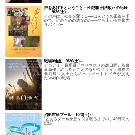
声をあげるということ－性犯罪 刑法改正の記録
－ 9/26(土)～
その声は、社会を変える──ほんとうの正義を求
めて。誰のための法なのか──立ち上がる性暴力
サバイバー
戦場0地点 9/26(土)～
アカデミー賞受賞『マリウポリの20日間』監督
最新作。誰も見たことのないウクライナ侵攻の
最前線－兵士たちのヘルメットカメラが捉え
た“本物”の戦場
沼影市民プール 10/3(土)～
“とあるプールが息を引き取るまでの、49日間の
記録”