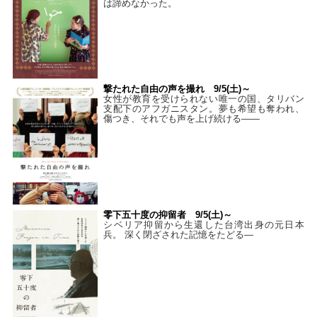
は諦めなかった。
撃たれた自由の声を撮れ 9/5(土)～
女性が教育を受けられない唯一の国、タリバン
支配下のアフガニスタン。夢も希望も奪われ、
傷つき、それでも声を上げ続ける——
零下五十度の抑留者 9/5(土)～
シベリア抑留から生還した台湾出身の元日本
兵。 深く閉ざされた記憶をたどる—