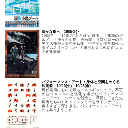
遥かな町へ 10/9(金)～
1963年――14歳の“あの日”が甦る。「孤独のグ
ルメ」「神々の山嶺」漫画家・谷口ジローの世
界的名作が日本初実写化。中年男が中学時代へ
タイムスリップ…人生の選択を見つめ直す“大人
の青春物語”
パフォーマンス・アート：身体と空間をめぐる
映画祭 10/10(土)－10/23(金)
現代美術において最もエネルギッシュで、不可
欠なジャンルへと進化を遂げたパフォーマン
ス・アート。シーンを創造し、革新してきた先
駆者たちのドキュメンタリーをラインナップ。
自由すぎて深すぎる、パフォーマンス・アート
の世界へようこそ。