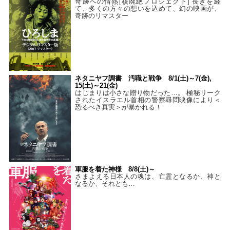
奇跡への情熱[核廃絶プロジェクト] 長きを経
て、多くの方々の想いを込めて、幻の映画が、
奇跡のリマスター
ネタニヤフ調書 汚職と戦争 8/1(土)～7(金),
15(土)～21(金)
はじまりは小さな贈り物だった…。 極秘リーク
されたイスラエル首相の警察尋問映像により＜
恐るべき真実＞が暴かれる！
軍服を着た神様 8/8(土)～
さまよえる日本人の魂は、亡霊となるか、神と
なるか、それとも…