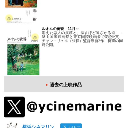
ルオムの黄昏 11月～
消えた恋人の痕跡と、探すほど遠ざかる道——
釜山国際映画祭と東京国際映画祭で3冠受賞。
チャン・リュル（張律）監督最新2作、待望の同
時公開。
過去の上映作品
横浜シネマリン
フォロー