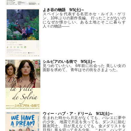
よき谷の物語 9/5(土)～
スペインを代表する名匠ホセ・ルイス・ゲリ
ン、10年ぶりの新作長編。 行ったことがないの
になぜか懐かしい、ある土地とそこに暮らす
人々の物語――
シルビアのいる街で 9/5(土)～
見つめていたい。 6年前に出会った 美しい女の
面影を求めて、 青年はその街をさまよった。
ウィー・ハブ・ア・ドリーム 9/12(土)～
生まれた時から片足がなくても、バレエに夢中
の少女。 地震で片足を失っても、ダンスに励む
親友同士。 目が見えなくても、金メダリストを
目指し風を切って走る少年。 これは、ハンディ