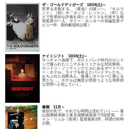
ザ・ゴールドディガーズ 10/24(土)～
世界を支配する、《黄金》の謎――。『オルラ
ンド』（92）や『タンゴ・レッスン』（97）な
どで世界的な評価を得たイギリスを代表する映
画監督の一人、サリー・ポッターの長編監督デ
ビュー作、国内劇場初公開！
ナイトシフト 10/24(土)～
サッチャー政権下、ポストパンク時代のロンド
ンで撮られたミニマル＆リミナルな対抗映画。
ロンドン・ノッティングヒルにあるポートベロ
ー・ホテル。ライブを終えたバンドマンたち、
おちぶれた伯爵夫人、夜通しポーカーに興じる
男たち…。ホテルは幽霊が彷徨うような境界的
な空間へと化していく。
春樹 11月～
挫折の先で、それでも時間は流れていく—— 釜
山国際映画祭と東京国際映画祭で3冠受賞。 チ
ャン・リュル（張律）監督最新2作、待望の同時
公開。