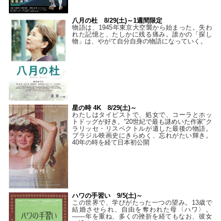
八月の杜 8/29(土)～1週間限定
物語は、1945年東京大空襲から始まった。失わ
れた記憶と、たしかに残る痛み。誰かの「探し
物」は、やがて自分自身の物語になっていく。
星の時 4K 8/29(土)～
わたしはタイピストで、処⼥で、コーラとホッ
トドッグが好き。“20世紀で最も謎めいた作家”ク
ラリッセ・リスペクトルが遺した最後の物語。
ブラジル映画史にきらめく、忘れがたい輝き。
40年の時を経て⽇本初公開
ハワの手習い 9/5(土)～
この世界で、学びがたった一つの望み。13歳で
結婚させられ、自由を奪われた母〈ハワ〉。
——年を重ね、多くの挫折を経てもなお、彼女