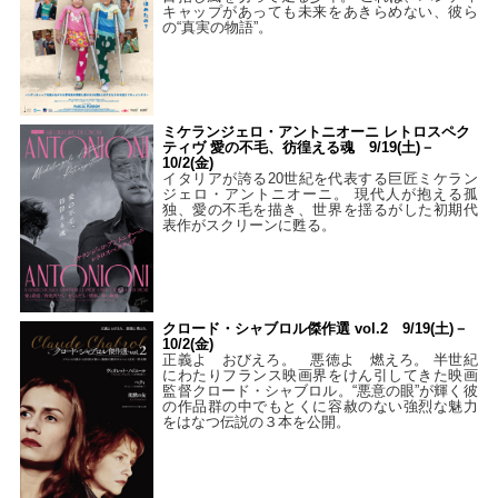
キャップがあっても未来をあきらめない、彼ら
の“真実の物語”。
ミケランジェロ・アントニオーニ レトロスペク
ティヴ 愛の不毛、彷徨える魂 9/19(土)－
10/2(金)
イタリアが誇る20世紀を代表する巨匠ミケラン
ジェロ・アントニオーニ。 現代人が抱える孤
独、愛の不毛を描き、世界を揺るがした初期代
表作がスクリーンに甦る。
クロード・シャブロル傑作選 vol.2 9/19(土)－
10/2(金)
正義よ おびえろ。 悪徳よ 燃えろ。 半世紀
にわたりフランス映画界をけん引してきた映画
監督クロード・シャブロル。“悪意の眼”が輝く彼
の作品群の中でもとくに容赦のない強烈な魅力
をはなつ伝説の３本を公開。