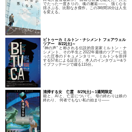
でたった一度きりの、魂の邂逅――。 強く心を
揺さぶる、比類なき傑作。この3時間16分は人生
を変える。
ビトゥーカ ミルトン・ナシメント フェアウェル
ツアー 8/22(土)～
“神の声” と称される伝説的音楽家ミルトン・ナ
シメント、その半生と2022年最後のツアーに迫
った圧巻のドキュメンタリー。ミルトンを崇拝
する57名による証言と、本人のインタヴュー&ラ
イブフッテージで綴る115分。
清掃する女 亡霊 8/29(土)～1週間限定
能と、AIと、亡霊について。 母の終わりは娘の
終わり、 何者でもない私の始まり――