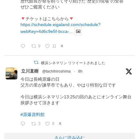
歴代館長が命を削って守り続けた”歴史の現場”の全容
ぜひご鑑賞ください
チケットはこちらから
https://schedule.eigaland.com/schedule?
webKey=4d6c9e5f-bcca-...
9
11
X
横浜シネマリン リツイートされました
立川直樹
@tachihiroshima
·
8h
今日は長崎原爆の日
父方の里が諫早市でもあり、やはり特別な日です
今日は横浜シネマリン13:25の回のあとにオンライン舞台
挨拶させて頂きます
#原爆資料館
3
8
X
さらに読み込む