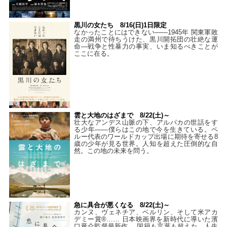
黒川の女たち 8/16(日)1日限定
なかったことにはできない——1945年 関東軍敗
走の満州で待ちうけた、黒川開拓団の壮絶な運
命―戦争と性暴力の事実、いま知るべきことが
ここに在る。
雲と大地のはざまで 8/22(土)～
壮大なアンデス山脈の下、アルパカの世話をす
る少年――僕らはこの地で今を生きている。ペ
ルー代表のワールドカップ出場に期待を寄せる8
歳の少年が見る世界。人知を超えた圧倒的な自
然。この地の未来を問う。
急に具合が悪くなる 8/22(土)～
カンヌ、ヴェネチア、ベルリン、そして米アカ
デミー賞®…… 日本映画界を新時代に導いた濱
口竜介監督最新作。 国籍も言葉も超えた、人生