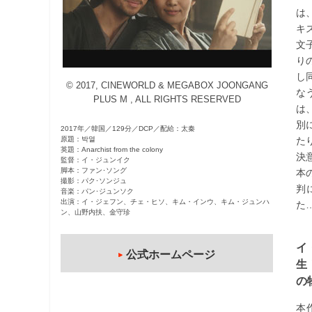
は
観
キ
た
文
い
り
映
し
画
© 2017, CINEWORLD & MEGABOX JOONGANG
な
は
PLUS M , ALL RIGHTS RESERVED
は
こ
別
2017年／韓国／129分／DCP／配給：太秦
の
原題：박열
た
街
英題：Anarchist from the colony
決
監督：イ・ジュンイク
で
脚本：ファン･ソング
本
撮影：パク･ソンジュ
判
音楽：パン･ジュンソク
出演：イ・ジェフン、チェ・ヒソ、キム・インウ、キム・ジュンハ
た
ン、山野内扶、金守珍
イ
公式ホームページ
生
の
本