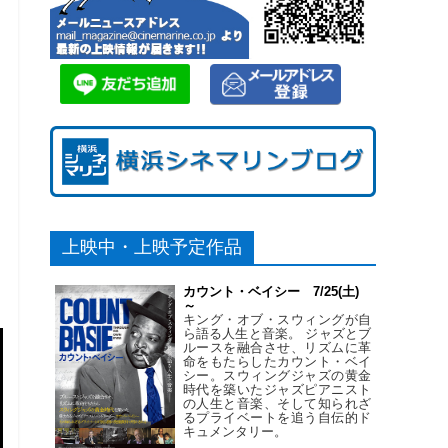
上映中・上映予定作品
カウント・ベイシー 7/25(土)
～
キング・オブ・スウィングが自
ら語る人生と音楽。 ジャズとブ
ルースを融合させ、リズムに革
命をもたらしたカウント・ベイ
シー。スウィングジャズの黄金
時代を築いたジャズピアニスト
の人生と音楽、そして知られざ
るプライベートを追う自伝的ド
キュメンタリー。