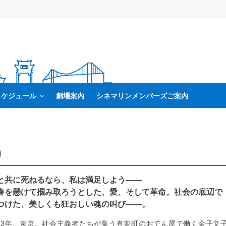
スケジュール
劇場案内
シネマリンメンバーズご案内
)
と共に死ねるなら、私は満足しよう――
春を懸けて掴み取ろうとした、愛、そして革命。社会の底辺で
つけた、美しくも狂おしい魂の叫び――。
923年、東京。社会主義者たちが集う有楽町のおでん屋で働く金子文