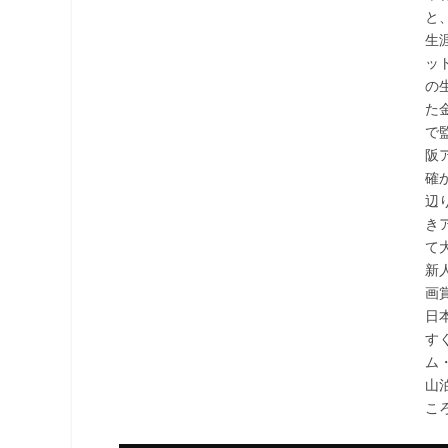
と
生
ッ
の
た
で
阪
確
辺
き
て
新
画
日
す
ム
山
こ