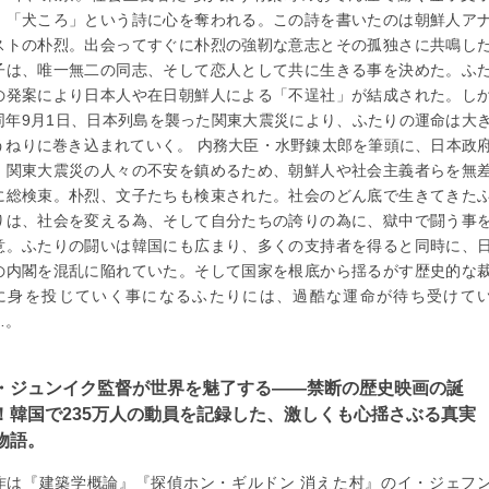
、「犬ころ」という詩に心を奪われる。この詩を書いたのは朝鮮人ア
ストの朴烈。出会ってすぐに朴烈の強靭な意志とその孤独さに共鳴し
子は、唯一無二の同志、そして恋人として共に生きる事を決めた。ふ
の発案により日本人や在日朝鮮人による「不逞社」が結成された。し
同年9月1日、日本列島を襲った関東大震災により、ふたりの運命は大
うねりに巻き込まれていく。 内務大臣・水野錬太郎を筆頭に、日本政
、関東大震災の人々の不安を鎮めるため、朝鮮人や社会主義者らを無
に総検束。朴烈、文子たちも検束された。社会のどん底で生きてきた
りは、社会を変える為、そして自分たちの誇りの為に、獄中で闘う事
意。ふたりの闘いは韓国にも広まり、多くの支持者を得ると同時に、
の内閣を混乱に陥れていた。そして国家を根底から揺るがす歴史的な
に身を投じていく事になるふたりには、過酷な運命が待ち受けて
…。
・ジュンイク監督が世界を魅了する――禁断の歴史映画の誕
！韓国で235万人の動員を記録した、激しくも心揺さぶる真実
物語。
作は『建築学概論』『探偵ホン・ギルドン 消えた村』のイ・ジェフ