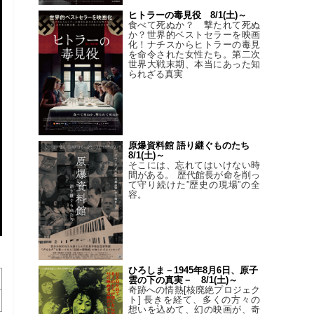
ヒトラーの毒見役 8/1(土)～
食べて死ぬか？ 撃たれて死ぬ
か？世界的ベストセラーを映画
化！ナチスからヒトラーの毒見
を命令された女性たち。第二次
世界大戦末期、本当にあった知
られざる真実
原爆資料館 語り継ぐものたち
8/1(土)～
そこには、忘れてはいけない時
間がある。 歴代館長が命を削っ
て守り続けた”歴史の現場”の全
容。
ひろしま－1945年8月6日、原子
雲の下の真実－ 8/1(土)～
奇跡への情熱[核廃絶プロジェク
ト] 長きを経て、多くの方々の
想いを込めて、幻の映画が、奇