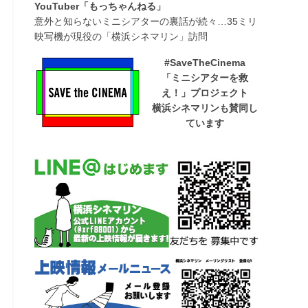
YouTuber「もっちゃんねる」
意外と知らないミニシアターの裏話が続々…35ミリ
映写機が現役の「横浜シネマリン」訪問
#SaveTheCinema
「ミニシアターを救
え！」プロジェクト
横浜シネマリンも賛同し
ています