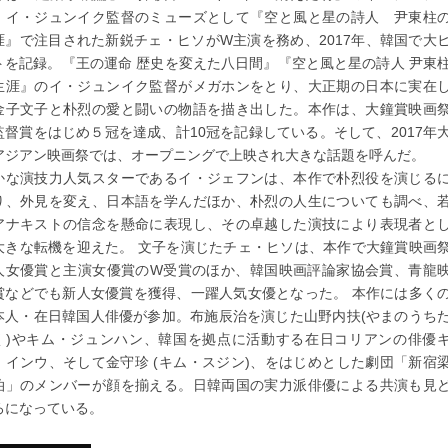
、イ・ジュンイク監督のミューズとして『空と風と星の詩人 尹東柱
涯』で注目された新鋭チェ・ヒソがW主演を務め、2017年、韓国で大
トを記録。『王の運命 歴史を変えた八日間』『空と風と星の詩人 尹東
生涯』のイ・ジュンイク監督がメガホンをとり、大正期の日本に実在
金子文子と朴烈の愛と闘いの物語を描き出した。本作は、大鐘賞映画
監督賞をはじめ５冠を達成、計10冠を記録している。そして、2017年
アジアン映画祭では、オープニングで上映され大きな話題を呼んだ。
かな演技力人気スターであるイ・ジェフンは、本作で朴烈役を演じる
り、外見を変え、日本語を学んだほか、朴烈の人生についても調べ、
アナキストの信念を懸命に表現し、その卓越した演技により表現者と
大きな転機を迎えた。 文子を演じたチェ・ヒソは、本作で大鐘賞映画
人女優賞と主演女優賞のW受賞のほか、韓国映画評論家協会賞、青龍
賞などでも新人女優賞を獲得、一躍人気女優となった。 本作には多く
本人・在日韓国人俳優が参加。布施辰治を演じた山野内扶(やまのうち
く)やキム・ジュンハン、韓国を拠点に活動する在日コリアンの俳優
・インウ、そして金守珍 (キム・スジン)、をはじめとした劇団「新宿
泊」のメンバーが顔を揃える。日韓両国の実力派俳優による共演も見
ろになっている。