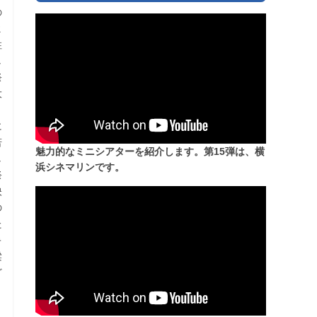
の
ヒ
柱
し
祭
大
に
若
魅力的なミニシアターを紹介します。第15弾は、横
し
浜シネマリンです。
祭
映
の
た
キ
梁
ど