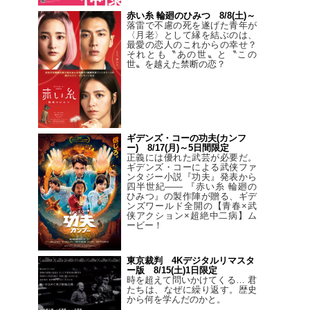
赤い糸 輪廻のひみつ 8/8(土)～
落雷で不慮の死を遂げた青年が
〈月老〉として縁を結ぶのは、
最愛の恋人のこれからの幸せ？
それとも〝あの世〟と〝この
世〟を越えた禁断の恋？
ギデンズ・コーの功夫(カンフ
ー) 8/17(月)～5日間限定
正義には優れた武芸が必要だ。
ギデンズ・コーによる武侠ファ
ンタジー小説『功夫』発表から
四半世紀―― 『赤い糸 輪廻の
ひみつ』の製作陣が贈る、ギデ
ンズワールド全開の【青春×武
侠アクション×超絶中二病】ム
ービー！
東京裁判 4Kデジタルリマスタ
ー版 8/15(土)1日限定
時を超えて問いかけてくる… 君
たちは、なぜに繰り返す。歴史
から何を学んだのかと。