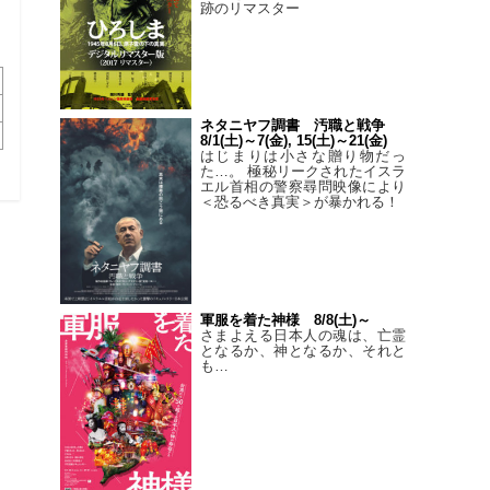
跡のリマスター
ネタニヤフ調書 汚職と戦争
8/1(土)～7(金), 15(土)～21(金)
はじまりは小さな贈り物だっ
た…。 極秘リークされたイスラ
エル首相の警察尋問映像により
＜恐るべき真実＞が暴かれる！
軍服を着た神様 8/8(土)～
さまよえる日本人の魂は、亡霊
となるか、神となるか、それと
も…