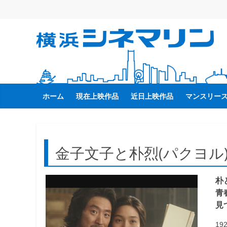
コ
ン
テ
横
ン
ツ
へ
浜
ス
キ
ホーム
現在上映作品
近日上映作品
マンスリー
シ
ッ
プ
ネ
金子文子と朴烈(パクヨル
マ
朴
リ
青
見
ン
1