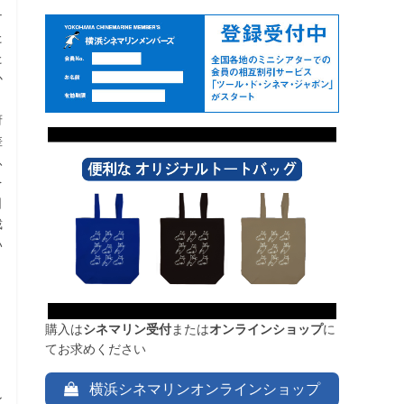
ナ
た
た
か
き
府
差
ふ
を
日
裁
い
購入は
シネマリン受付
または
オンラインショップ
に
てお求めください
横浜シネマリンオンラインショップ
ン