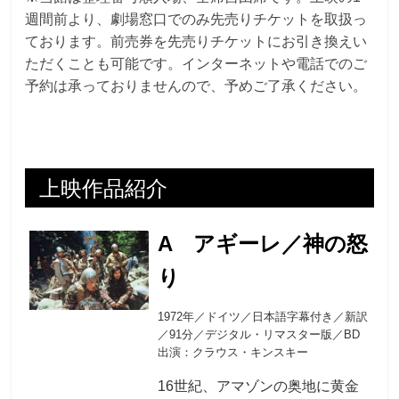
週間前より、劇場窓口でのみ先売りチケットを取扱っ
ております。前売券を先売りチケットにお引き換えい
ただくことも可能です。インターネットや電話でのご
予約は承っておりませんので、予めご了承ください。
上映作品紹介
A アギーレ／神の怒
り
1972年／ドイツ／日本語字幕付き／新訳
／91分／デジタル・リマスター版／BD
出演：クラウス・キンスキー
16世紀、アマゾンの奥地に黄金