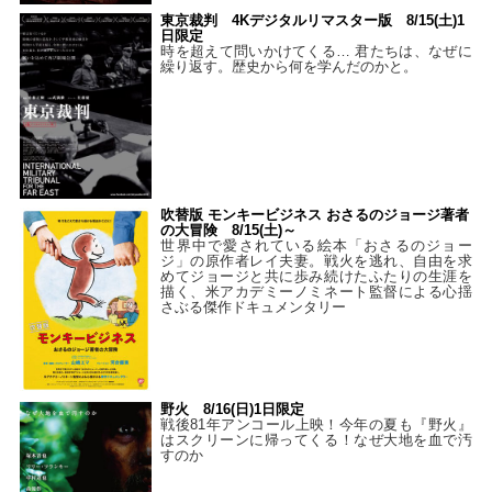
東京裁判 4Kデジタルリマスター版 8/15(土)1
日限定
時を超えて問いかけてくる… 君たちは、なぜに
繰り返す。歴史から何を学んだのかと。
吹替版 モンキービジネス おさるのジョージ著者
の大冒険 8/15(土)～
世界中で愛されている絵本「おさるのジョー
ジ」の原作者レイ夫妻。戦火を逃れ、自由を求
めてジョージと共に歩み続けたふたりの生涯を
描く、米アカデミーノミネート監督による心揺
さぶる傑作ドキュメンタリー
野火 8/16(日)1日限定
戦後81年アンコール上映！今年の夏も『野火』
はスクリーンに帰ってくる！なぜ大地を血で汚
すのか