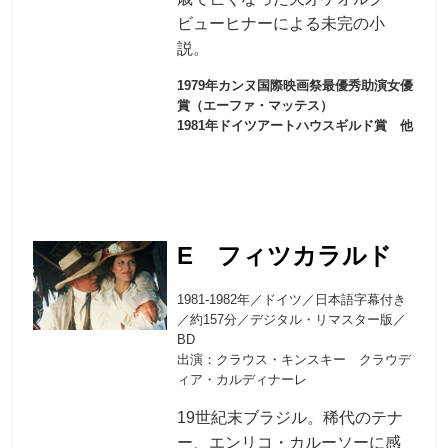
ビューヒナーによる未完の小
説。
1979年カンヌ国際映画祭最優秀助演女優
賞（エーファ・マッテス）
1981年ドイツアートハウスギルド賞 他
E フィツカラルド
1981-1982年／ドイツ／日本語字幕付き
／約157分／デジタル・リマスター版／
BD
出演：クラウス・キンスキー クラウデ
ィア・カルディナーレ
19世紀末ブラジル。稀代のテナ
ー、エンリコ・カルーソーに感