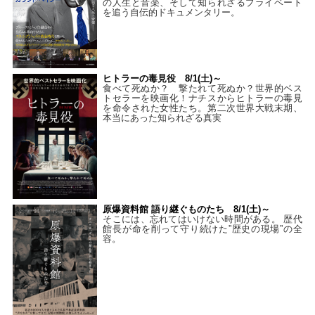
の人生と音楽、そして知られざるプライベート
を追う自伝的ドキュメンタリー。
ヒトラーの毒見役 8/1(土)～
食べて死ぬか？ 撃たれて死ぬか？世界的ベス
トセラーを映画化！ナチスからヒトラーの毒見
を命令された女性たち。第二次世界大戦末期、
本当にあった知られざる真実
原爆資料館 語り継ぐものたち 8/1(土)～
そこには、忘れてはいけない時間がある。 歴代
館長が命を削って守り続けた”歴史の現場”の全
容。