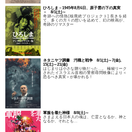
ひろしま－1945年8月6日、原子雲の下の真実
－ 8/1(土)～
奇跡への情熱[核廃絶プロジェクト] 長きを経
て、多くの方々の想いを込めて、幻の映画が、
奇跡のリマスター
ネタニヤフ調書 汚職と戦争 8/1(土)～7(金),
15(土)～21(金)
はじまりは小さな贈り物だった…。 極秘リーク
されたイスラエル首相の警察尋問映像により＜
恐るべき真実＞が暴かれる！
軍服を着た神様 8/8(土)～
さまよえる日本人の魂は、亡霊となるか、神と
なるか、それとも…