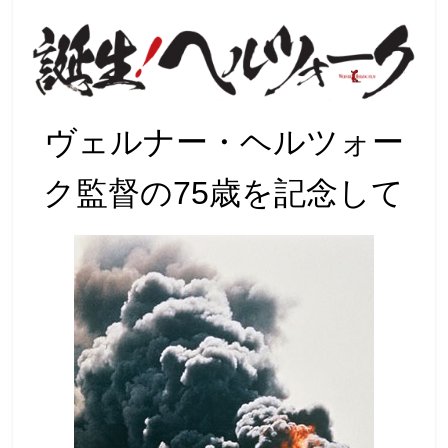
観
た
い
映
画
ヴェルナー・ヘルツォー
は
こ
ク監督の75歳を記念して
の
街
で