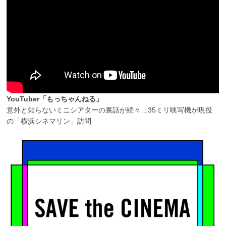
YouTuber「もっちゃんねる」
意外と知らないミニシアターの裏話が続々…35ミリ映写機が現役
の「横浜シネマリン」訪問