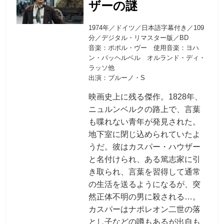
ザーの謎
1974年／ドイツ／日本語字幕付き／109
分／デジタル・リマスター版／BD
音楽：ポポル・ヴー 使用音楽：ヨハ
ン・パッヘルベル オルランド・ディ・
ラッソ他
出演：ブルーノ・S
映画史上に残る傑作。1828年、
ニュルンベルクの路上で、言葉
も喋れない青年が発見された。
地下室に閉じ込められていたよ
うだ。彼はカスパー・ハウザー
と名付けられ、ある篤志家に引
き取られ、言葉を習得して通常
の生活を送るようになるが、突
然正体不明の男に殺される…。
カスパーはナポレオン二世の落
とし子などの噂もあるが出自も