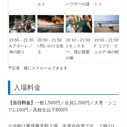
ルド
ハウザーの謎
トゥ
ェ
な
19:55－21:30
20:50－21:50
20:10－21:50
19:55－21:50
2
A アギーレ／
I 問いかける焦
J キンスキ
F コブラ・ヴ
D
神の怒り
土
ー、我が最愛
ェルデ 緑の蛇
ッ
の敵
予定表 横にスクロールできます
入場料金
【当日料金】
一般1,500円／会員1,200円／大専・シニ
ア1,100円／高校生以下800円
※当館は整理番号順入場、全席自由席です。上映の1