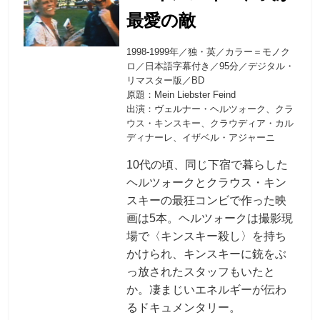
最愛の敵
1998-1999年／独・英／カラー＝モノク
ロ／日本語字幕付き／95分／デジタル・
リマスター版／BD
原題：Mein Liebster Feind
出演：ヴェルナー・ヘルツォーク、クラ
ウス・キンスキー、クラウディア・カル
ディナーレ、イザベル・アジャーニ
10代の頃、同じ下宿で暮らした
ヘルツォークとクラウス・キン
スキーの最狂コンビで作った映
画は5本。ヘルツォークは撮影現
場で〈キンスキー殺し〉を持ち
かけられ、キンスキーに銃をぶ
っ放されたスタッフもいたと
か。凄まじいエネルギーが伝わ
るドキュメンタリー。