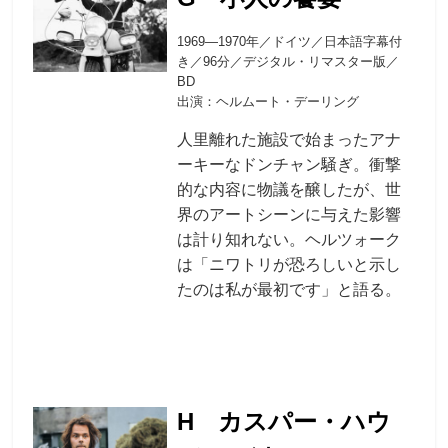
1969―1970年／ドイツ／日本語字幕付
き／96分／デジタル・リマスター版／
BD
出演：ヘルムート・デーリング
人里離れた施設で始まったアナ
ーキーなドンチャン騒ぎ。衝撃
的な内容に物議を醸したが、世
界のアートシーンに与えた影響
は計り知れない。ヘルツォーク
は「ニワトリが恐ろしいと示し
たのは私が最初です」と語る。
H カスパー・ハウ