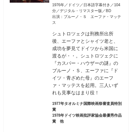
1976年／ドイツ／日本語字幕付き／104
分／デジタル・リマスター版／BD
出演：ブルーノ・Ｓ エーファ・マッテ
ス
シュトロツェクは刑務所出所
後、エーファとシャイツ老と、
成功を夢見てドイツから米国に
渡るが・・。シュトロツェクに
『カスパー・ハウザーの謎』の
ブルーノ・Ｓ、エーファに『ド
イツ・青ざめた母』のエーフ
ァ・マッテスを起用。三人いず
れも見事なはまり役！
1977年タオルミナ国際映画祭審査員特別
賞
1978年ドイツ映画批評家協会最優秀作品
賞 他