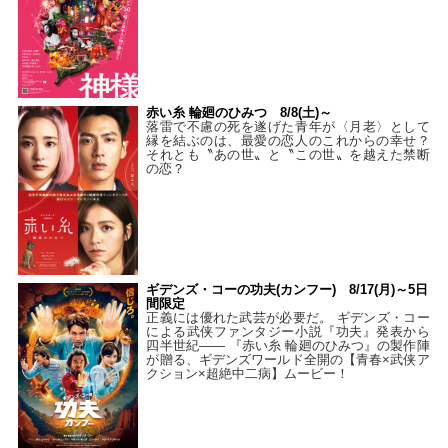
赤い糸 輪廻のひみつ 8/8(土)～
落雷で不慮の死を遂げた青年が〈月老〉として
縁を結ぶのは、最愛の恋人のこれからの幸せ？
それとも〝あの世〟と〝この世〟を越えた禁断
の恋？
ギデンズ・コーの功夫(カンフー) 8/17(月)～5日
間限定
正義には優れた武芸が必要だ。 ギデンズ・コー
による武侠ファンタジー小説『功夫』発表から
四半世紀―― 『赤い糸 輪廻のひみつ』の製作陣
が贈る、ギデンズワールド全開の【青春×武侠ア
クション×超絶中二病】ムービー！