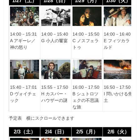
1/27（土）
1/28（日）
1/29（月）
1/30（火）
14:00－15:31
14:00－15:40
14:00－15:50
14:00－16:40
1
A アギーレ／
G 小人の饗宴
C ノスフェラ
E フィツカラ
F
神の怒り
トゥ
ルド
ェ
15:40－17:01
15:55－17:50
16:00－17:50
16:50－17:50
1
D ヴォイチェ
H カスパー・
B シュトロツ
I 問いかける焦
J
ック
ハウザーの謎
ェクの不思議
土
ー
な旅
の
予定表 横にスクロールできます
2/3（土）
2/4（日）
2/5（月）
2/6（火）