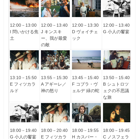
12:00－13:00
12:00－13:40
12:00－13:30
12:00－13:40
1
I 問いかける焦
J キンスキ
D ヴォイチェ
G 小人の饗宴
A
土
ー、我が最愛
ック
神
の敵
13:10－15:50
13:55－15:30
13:45－15:40
13:50－15:40
1
E フィツカラ
A アギーレ／
F コブラ・ヴ
B シュトロツ
C
ルド
神の怒り
ェルデ 緑の蛇
ェクの不思議
ト
な旅
18:00－19:40
18:00－20:40
18:00－19:55
18:00－19:45
1
G 小人の饗宴
E フィツカラ
H カスパー・
C ノスフェラ
B