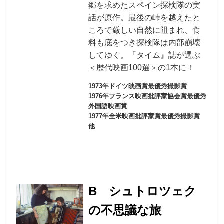
郷を求めたスペイン探検隊の実
話が原作。最後の峠を越えたと
ころで厳しい自然に阻まれ、食
料も底をつき探検隊は内部崩壊
してゆく。『タイム』誌が選ぶ
＜歴代映画100選＞の1本に！
1973年ドイツ映画賞最優秀撮影賞
1976年フランス映画批評家協会賞最優秀
外国語映画賞
1977年全米映画批評家賞最優秀撮影賞
他
B シュトロツェク
の不思議な旅