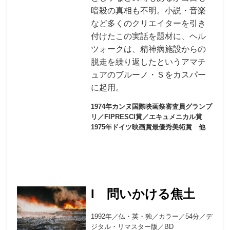
暗殺の真相も不明。小説・音楽
など多くのクリエイターを引き
付けたこの実話を題材に、ヘル
ツォークは、精神病施設からの
脱走を繰り返したというアマチ
ュアのブルーノ・Ｓをカスパー
に起用。
1974年カンヌ国際映画祭審査員グランプ
リ／FIPRESCI賞／エキュメニカル賞
1975年ドイツ映画賞最優秀美術賞 他
I 問いかける焦土
1992年／仏・英・独／カラー／54分／デ
ジタル・リマスター版／BD