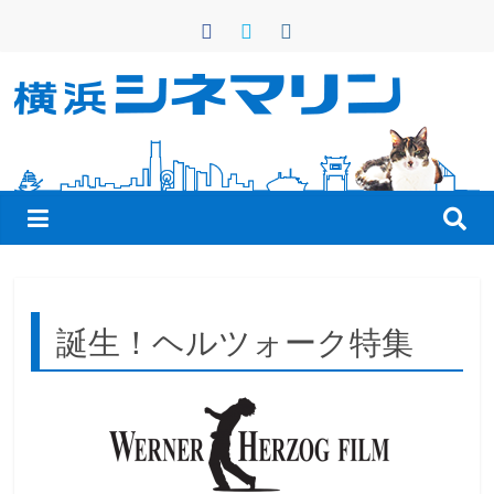
コ
ン
テ
ン
横
ツ
へ
浜
ス
キ
シ
ッ
プ
ネ
誕生！ヘルツォーク特集
マ
リ
ン