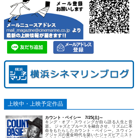
上映中・上映予定作品
カウント・ベイシー 7/25(土)～
キング・オブ・スウィングが自ら語る人生と音
楽。 ジャズとブルースを融合させ、リズムに革
命をもたらしたカウント・ベイシー。スウィン
グジャズの黄金時代を築いたジャズピアニスト