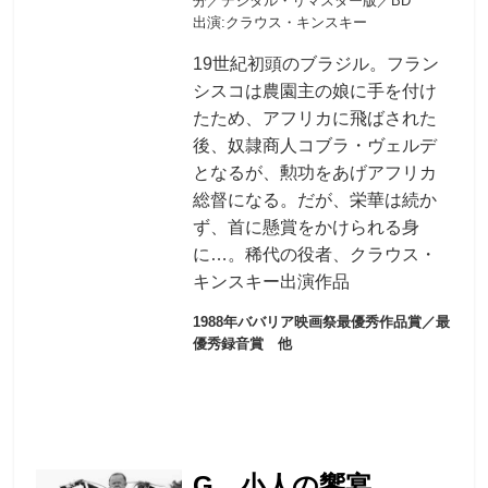
分／デジタル・リマスター版／BD
出演:クラウス・キンスキー
19世紀初頭のブラジル。フラン
シスコは農園主の娘に手を付け
たため、アフリカに飛ばされた
後、奴隷商人コブラ・ヴェルデ
となるが、勲功をあげアフリカ
総督になる。だが、栄華は続か
ず、首に懸賞をかけられる身
に…。稀代の役者、クラウス・
キンスキー出演作品
1988年ババリア映画祭最優秀作品賞／最
優秀録音賞 他
G 小人の饗宴