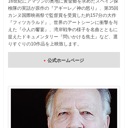
16世紀にアマゾンの奥地に黄金郷を求めたスペイン探
検隊の実話が原作の『アギーレ／神の怒り』、第35回
カンヌ国際映画祭で監督賞を受賞した約157分の大作
『フィツカラルド』、世界のアートシーンに衝撃を与
えた『小人の饗宴』、湾岸戦争の様子を名曲とともに
捉えたドキュメンタリー『問いかける焦土』など、選
りすぐりの10作品を上映致します。
公式ホームページ