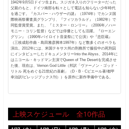
1942年9月5日ドイツ生まれ。スジガネ入りのフリーターだった
父親のもと、ドイツ南部を転々として電話も知らない少年時代
を過ごす。『カスパー・ハウザーの謎』（1974年）でカンヌ国
際映画祭審査員グランプリ、『フィツカラルド』（1982年）で
同監督賞受賞。また、『ミスター・ロンリー』（2006年／ハー
モニー・コリン監督）などでは俳優としても活躍。『ローエン
グリン』（1990年バイロイト音楽祭にて公演）や『忠臣蔵』
（三枝成彰作曲・島田雅彦脚本1997年）など数多くのオペラも
演出。2012年には、米国テキサス州の刑務所で服役中の死刑囚
にインタビューしたドキュメンタリーInto the Abyss、2014年に
はニコール・キッドマン主演でQueen of The Desertを完成させ
た後、現在は、Vernon God Little（邦訳「ヴァーノン・ゴッド・
リトル 死をめぐる21世紀の喜劇」（D・B・Cピエール著/都甲
幸治訳/ビレッジブックス刊））を原作に新作準備中である。
上映スケジュール 全10作品