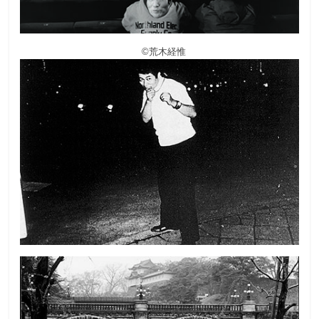
©荒木経惟