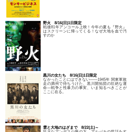
野火 8/16(日)1日限定
戦後81年アンコール上映！今年の夏も『野火』
はスクリーンに帰ってくる！なぜ大地を血で汚
すのか
黒川の女たち 8/16(日)1日限定
なかったことにはできない——1945年 関東軍敗
走の満州で待ちうけた、黒川開拓団の壮絶な運
命―戦争と性暴力の事実、いま知るべきことが
ここに在る。
雲と大地のはざまで 8/22(土)～
壮大なアンデス山脈の下、アルパカの世話をす