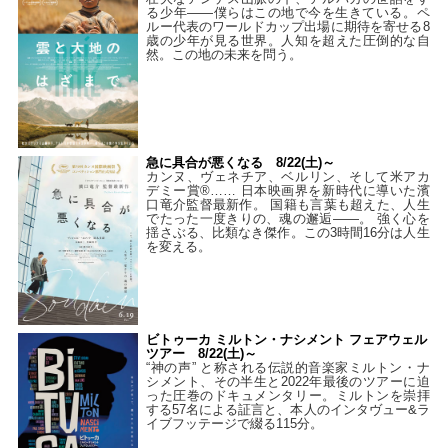
る少年――僕らはこの地で今を生きている。ペ
ルー代表のワールドカップ出場に期待を寄せる8
歳の少年が見る世界。人知を超えた圧倒的な自
然。この地の未来を問う。
急に具合が悪くなる 8/22(土)～
カンヌ、ヴェネチア、ベルリン、そして米アカ
デミー賞®…… 日本映画界を新時代に導いた濱
口竜介監督最新作。 国籍も言葉も超えた、人生
でたった一度きりの、魂の邂逅――。 強く心を
揺さぶる、比類なき傑作。この3時間16分は人生
を変える。
ビトゥーカ ミルトン・ナシメント フェアウェル
ツアー 8/22(土)～
“神の声” と称される伝説的音楽家ミルトン・ナ
シメント、その半生と2022年最後のツアーに迫
った圧巻のドキュメンタリー。ミルトンを崇拝
する57名による証言と、本人のインタヴュー&ラ
イブフッテージで綴る115分。