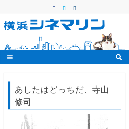
コ
ン
テ
ン
横
ツ
へ
浜
ス
キ
シ
ッ
プ
ネ
あしたはどっちだ、寺山
マ
修司
リ
ン