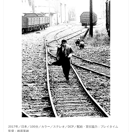
観
た
い
映
画
は
こ
の
街
で
2017年／日本／100分／カラー／ステレオ／DCP／配給・宣伝協力：プレイタイム
監督：相原英雄