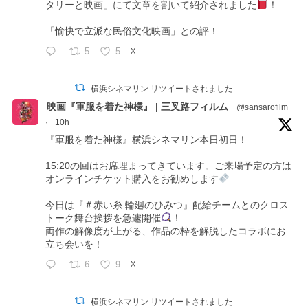
タリーと映画」にて文章を割いて紹介されました
！
「愉快で立派な民俗文化映画」との評！
5
5
X
横浜シネマリン リツイートされました
映画『軍服を着た神様』 | 三叉路フィルム
@sansarofilm
·
10h
『軍服を着た神様』横浜シネマリン本日初日！
15:20の回はお席埋まってきています。ご来場予定の方は
オンラインチケット購入をお勧めします
今日は『＃赤い糸 輪廻のひみつ』配給チームとのクロス
トーク舞台挨拶を急遽開催
！
両作の解像度が上がる、作品の枠を解脱したコラボにお
立ち会いを！
6
9
X
横浜シネマリン リツイートされました