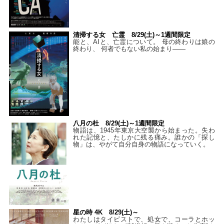
清掃する女 亡霊 8/29(土)～1週間限定
能と、AIと、亡霊について。 母の終わりは娘の
終わり、 何者でもない私の始まり――
八月の杜 8/29(土)～1週間限定
物語は、1945年東京大空襲から始まった。失わ
れた記憶と、たしかに残る痛み。誰かの「探し
物」は、やがて自分自身の物語になっていく。
星の時 4K 8/29(土)～
わたしはタイピストで、処⼥で、コーラとホッ