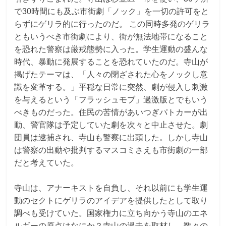
で30時間にも及ぶ市街劇「ノック」を一切の許可をと
らずにゲリラ的に行ったのだ。 この同時多発のゲリラ
ともいうべき市街劇により、街が無法地帯になること
を恐れた警察は厳戒態勢に入った。学生運動の盛んな
時代、暴動に発展することを恐れていたのだ。寺山が
掲げたテーマは、「人々の閉ざされた心をノックし意
識を変革する。」平穏な日常に突然、劇が侵入し刺激
を与えるという「フラッシュモブ」過激版とでもいう
べきものだった。住民の苦情があいつぎパトカーが出
動、警官隊は予定していた劇を次々と中止させた。劇
団員は逮捕され、寺山も警察に出頭した。しかし寺山
は警察の出動や批判するマスコミさえも市街劇の一部
だと考えていた。
寺山は、アナーキストを自負し、それ以前にも学生運
動のセクトにゲリラのアイデアを提供したとして取り
調べも受けていた。国家権力に立ち向かう寺山のエネ
ルギーの原点はなにか？寺山の過去を取材し、数々の