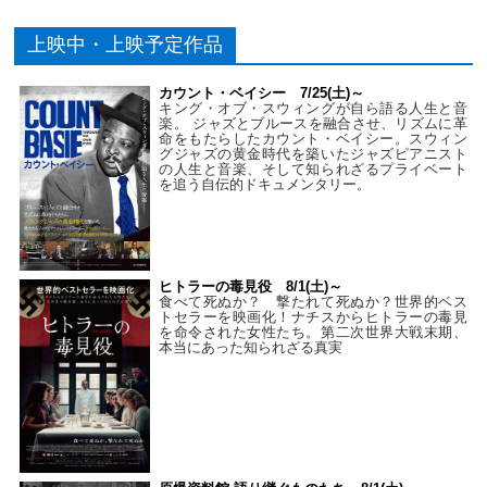
上映中・上映予定作品
カウント・ベイシー 7/25(土)～
キング・オブ・スウィングが自ら語る人生と音
楽。 ジャズとブルースを融合させ、リズムに革
命をもたらしたカウント・ベイシー。スウィン
グジャズの黄金時代を築いたジャズピアニスト
の人生と音楽、そして知られざるプライベート
を追う自伝的ドキュメンタリー。
ヒトラーの毒見役 8/1(土)～
食べて死ぬか？ 撃たれて死ぬか？世界的ベス
トセラーを映画化！ナチスからヒトラーの毒見
を命令された女性たち。第二次世界大戦末期、
本当にあった知られざる真実