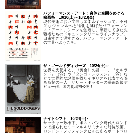
パフォーマンス・アート：身体と空間をめぐる
映画祭 10/10(土)－10/23(金)
現代美術において最もエネルギッシュで、不可
欠なジャンルへと進化を遂げたパフォーマン
ス・アート。シーンを創造し、革新してきた先
駆者たちのドキュメンタリーをラインナップ。
自由すぎて深すぎる、パフォーマンス・アート
の世界へようこそ。
ザ・ゴールドディガーズ 10/24(土)～
世界を支配する、《黄金》の謎――。『オルラ
ンド』（92）や『タンゴ・レッスン』（97）な
どで世界的な評価を得たイギリスを代表する映
画監督の一人、サリー・ポッターの長編監督デ
ビュー作、国内劇場初公開！
ナイトシフト 10/24(土)～
サッチャー政権下、ポストパンク時代のロンド
ンで撮られたミニマル＆リミナルな対抗映画。
ロンドン・ノッティングヒルにあるポートベロ