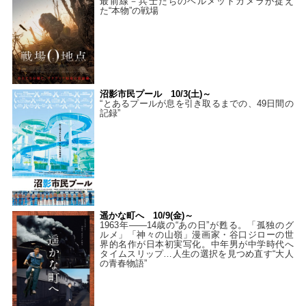
最前線－兵士たちのヘルメットカメラが捉え
た“本物”の戦場
沼影市民プール 10/3(土)～
“とあるプールが息を引き取るまでの、49日間の
記録”
遥かな町へ 10/9(金)～
1963年――14歳の“あの日”が甦る。「孤独のグ
ルメ」「神々の山嶺」漫画家・谷口ジローの世
界的名作が日本初実写化。中年男が中学時代へ
タイムスリップ…人生の選択を見つめ直す“大人
の青春物語”