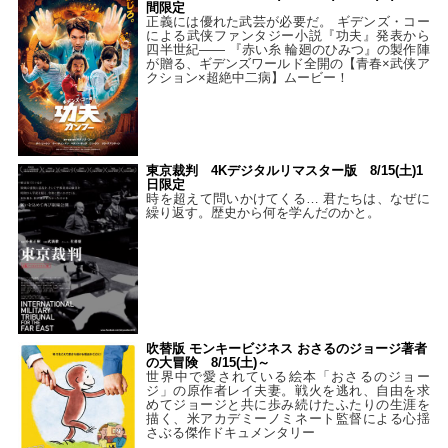
間限定
正義には優れた武芸が必要だ。 ギデンズ・コー
による武侠ファンタジー小説『功夫』発表から
四半世紀―― 『赤い糸 輪廻のひみつ』の製作陣
が贈る、ギデンズワールド全開の【青春×武侠ア
クション×超絶中二病】ムービー！
東京裁判 4Kデジタルリマスター版 8/15(土)1
日限定
時を超えて問いかけてくる… 君たちは、なぜに
繰り返す。歴史から何を学んだのかと。
吹替版 モンキービジネス おさるのジョージ著者
の大冒険 8/15(土)～
世界中で愛されている絵本「おさるのジョー
ジ」の原作者レイ夫妻。戦火を逃れ、自由を求
めてジョージと共に歩み続けたふたりの生涯を
描く、米アカデミーノミネート監督による心揺
さぶる傑作ドキュメンタリー