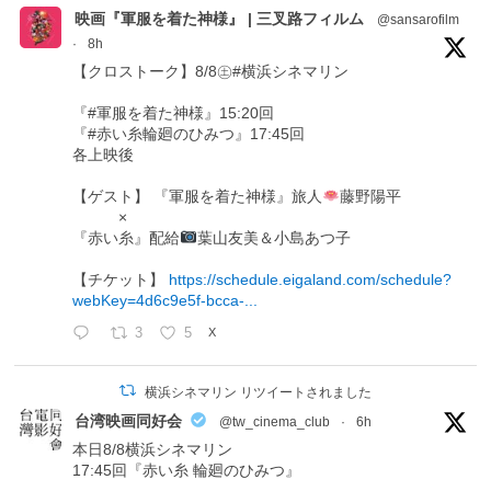
映画『軍服を着た神様』 | 三叉路フィルム
@sansarofilm
·
8h
【クロストーク】8/8㊏#横浜シネマリン
『#軍服を着た神様』15:20回
『#赤い糸輪廻のひみつ』17:45回
各上映後
【ゲスト】 『軍服を着た神様』旅人
藤野陽平
×
『赤い糸』配給
葉山友美＆小島あつ子
【チケット】
https://schedule.eigaland.com/schedule?
webKey=4d6c9e5f-bcca-...
3
5
X
横浜シネマリン リツイートされました
台湾映画同好会
@tw_cinema_club
·
6h
本日8/8横浜シネマリン
17:45回『赤い糸 輪廻のひみつ』