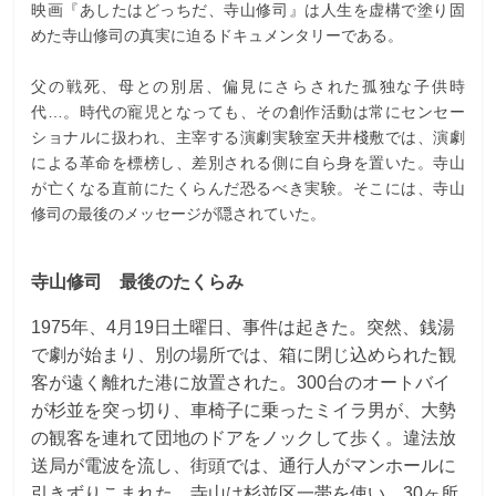
映画『あしたはどっちだ、寺山修司』は人生を虚構で塗り固
めた寺山修司の真実に迫るドキュメンタリーである。
父の戦死、母との別居、偏見にさらされた孤独な子供時
代…。時代の寵児となっても、その創作活動は常にセンセー
ショナルに扱われ、主宰する演劇実験室天井棧敷では、演劇
による革命を標榜し、差別される側に自ら身を置いた。寺山
が亡くなる直前にたくらんだ恐るべき実験。そこには、寺山
修司の最後のメッセージが隠されていた。
寺山修司 最後のたくらみ
1975年、4月19日土曜日、事件は起きた。突然、銭湯
で劇が始まり、別の場所では、箱に閉じ込められた観
客が遠く離れた港に放置された。300台のオートバイ
が杉並を突っ切り、車椅子に乗ったミイラ男が、大勢
の観客を連れて団地のドアをノックして歩く。違法放
送局が電波を流し、街頭では、通行人がマンホールに
引きずりこまれた。寺山は杉並区一帯を使い、30ヶ所