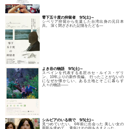
零下五十度の抑留者 9/5(土)～
シベリア抑留から生還した台湾出身の元日本
兵。 深く閉ざされた記憶をたどる—
よき谷の物語 9/5(土)～
スペインを代表する名匠ホセ・ルイス・ゲリ
ン、10年ぶりの新作長編。 行ったことがないの
になぜか懐かしい、ある土地とそこに暮らす
人々の物語――
シルビアのいる街で 9/5(土)～
見つめていたい。 6年前に出会った 美しい女の
面影を求めて、 青年はその街をさまよった。