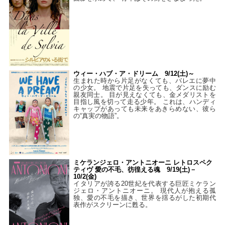
ウィー・ハブ・ア・ドリーム 9/12(土)～
生まれた時から片足がなくても、バレエに夢中
の少女。 地震で片足を失っても、ダンスに励む
親友同士。 目が見えなくても、金メダリストを
目指し風を切って走る少年。 これは、ハンディ
キャップがあっても未来をあきらめない、彼ら
の“真実の物語”。
ミケランジェロ・アントニオーニ レトロスペク
ティヴ 愛の不毛、彷徨える魂 9/19(土)－
10/2(金)
イタリアが誇る20世紀を代表する巨匠ミケラン
ジェロ・アントニオーニ。 現代人が抱える孤
独、愛の不毛を描き、世界を揺るがした初期代
表作がスクリーンに甦る。