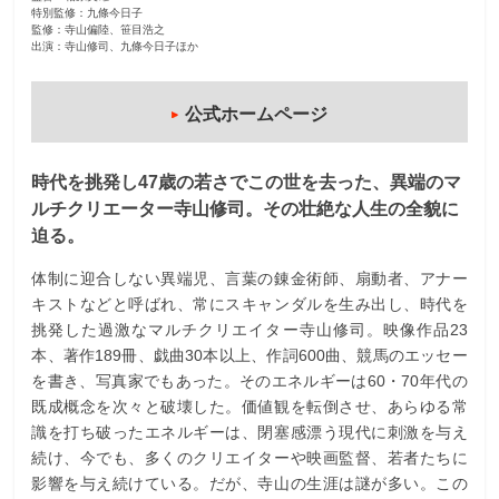
特別監修：九條今日子
監修：寺山偏陸、笹目浩之
出演：寺山修司、九條今日子ほか
公式ホームページ
時代を挑発し47歳の若さでこの世を去った、異端のマ
ルチクリエーター寺山修司。その壮絶な人生の全貌に
迫る。
体制に迎合しない異端児、言葉の錬金術師、扇動者、アナー
キストなどと呼ばれ、常にスキャンダルを生み出し、時代を
挑発した過激なマルチクリエイター寺山修司。映像作品23
本、著作189冊、戯曲30本以上、作詞600曲、競馬のエッセー
を書き、写真家でもあった。そのエネルギーは60・70年代の
既成概念を次々と破壊した。価値観を転倒させ、あらゆる常
識を打ち破ったエネルギーは、閉塞感漂う現代に刺激を与え
続け、今でも、多くのクリエイターや映画監督、若者たちに
影響を与え続けている。だが、寺山の生涯は謎が多い。この