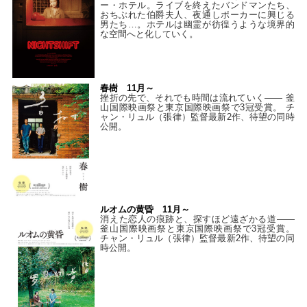
ー・ホテル。ライブを終えたバンドマンたち、
おちぶれた伯爵夫人、夜通しポーカーに興じる
男たち…。ホテルは幽霊が彷徨うような境界的
な空間へと化していく。
春樹 11月～
挫折の先で、それでも時間は流れていく—— 釜
山国際映画祭と東京国際映画祭で3冠受賞。 チ
ャン・リュル（張律）監督最新2作、待望の同時
公開。
ルオムの黄昏 11月～
消えた恋人の痕跡と、探すほど遠ざかる道——
釜山国際映画祭と東京国際映画祭で3冠受賞。
チャン・リュル（張律）監督最新2作、待望の同
時公開。