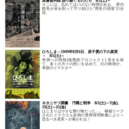
原爆資料館 語り継ぐものたち 8/1(土)～
そこには、忘れてはいけない時間がある。 歴代
館長が命を削って守り続けた”歴史の現場”の全
容。
ひろしま－1945年8月6日、原子雲の下の真実
－ 8/1(土)～
奇跡への情熱[核廃絶プロジェクト] 長きを経
て、多くの方々の想いを込めて、幻の映画が、
奇跡のリマスター
ネタニヤフ調書 汚職と戦争 8/1(土)～7(金),
15(土)～21(金)
はじまりは小さな贈り物だった…。 極秘リーク
されたイスラエル首相の警察尋問映像により＜
恐るべき真実＞が暴かれる！