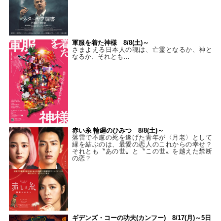
軍服を着た神様 8/8(土)～
さまよえる日本人の魂は、亡霊となるか、神と
なるか、それとも…
赤い糸 輪廻のひみつ 8/8(土)～
落雷で不慮の死を遂げた青年が〈月老〉として
縁を結ぶのは、最愛の恋人のこれからの幸せ？
それとも〝あの世〟と〝この世〟を越えた禁断
の恋？
ギデンズ・コーの功夫(カンフー) 8/17(月)～5日