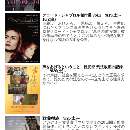
クロード・シャブロル傑作選 vol.2 9/19(土)－
10/2(金)
正義よ おびえろ。 悪徳よ 燃えろ。 半世紀
にわたりフランス映画界をけん引してきた映画
監督クロード・シャブロル。“悪意の眼”が輝く彼
の作品群の中でもとくに容赦のない強烈な魅力
をはなつ伝説の３本を公開。
声をあげるということ－性犯罪 刑法改正の記録
－ 9/26(土)～
その声は、社会を変える──ほんとうの正義を求
めて。誰のための法なのか──立ち上がる性暴力
サバイバー
戦場0地点 9/26(土)～
アカデミー賞受賞『マリウポリの20日間』監督
最新作。誰も見たことのないウクライナ侵攻の