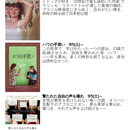
トドッグが好き。“20世紀で最も謎めいた作家”ク
ラリッセ・リスペクトルが遺した最後の物語。
ブラジル映画史にきらめく、忘れがたい輝き。
40年の時を経て⽇本初公開
ハワの手習い 9/5(土)～
この世界で、学びがたった一つの望み。13歳で
結婚させられ、自由を奪われた母〈ハワ〉。
——年を重ね、多くの挫折を経てもなお、彼女
は諦めなかった。
撃たれた自由の声を撮れ 9/5(土)～
女性が教育を受けられない唯一の国、タリバン
支配下のアフガニスタン。夢も希望も奪われ、
傷つき、それでも声を上げ続ける——