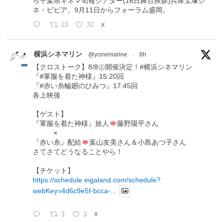
ら千葉県キネマ旬報シアター(16日舞台挨拶)兵庫宝塚シ
ネ・ピピア。9月11日からフォーラム盛岡。
13
32
X
横浜シネマリン
@ycinemarine
·
8h
【クロストーク】8/8㊏開催決定！#横浜シネマリン
『#軍服を着た神様』15:20回
『#赤い糸輪廻のひみつ』17:45回
各上映後
【ゲスト】
『軍服を着た神様』旅人
藤野陽平さん
×
『赤い糸』配給
葉山友美さん＆小島あつ子さん
さてさてどうなることやら！
【チケット】
https://schedule.eigaland.com/schedule?
webKey=4d6c9e5f-bcca-...
3
3
X