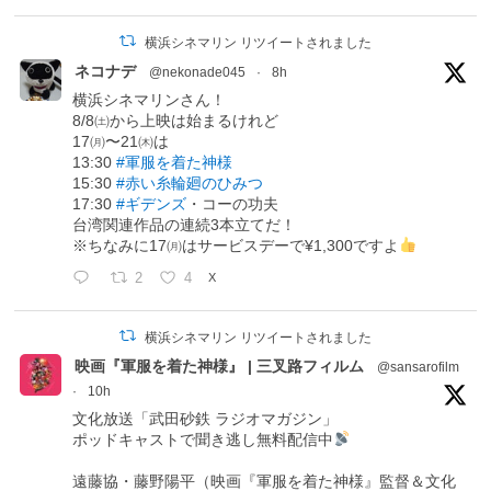
横浜シネマリン リツイートされました
ネコナデ
@nekonade045
·
8h
横浜シネマリンさん！
8/8㈯から上映は始まるけれど
17㈪〜21㈭は
13:30
#軍服を着た神様
15:30
#赤い糸輪廻のひみつ
17:30
#ギデンズ
・コーの功夫
台湾関連作品の連続3本立てだ！
※ちなみに17㈪はサービスデーで¥1,300ですよ
2
4
X
横浜シネマリン リツイートされました
映画『軍服を着た神様』 | 三叉路フィルム
@sansarofilm
·
10h
文化放送「武田砂鉄 ラジオマガジン」
ポッドキャストで聞き逃し無料配信中
遠藤協・藤野陽平（映画『軍服を着た神様』監督＆文化