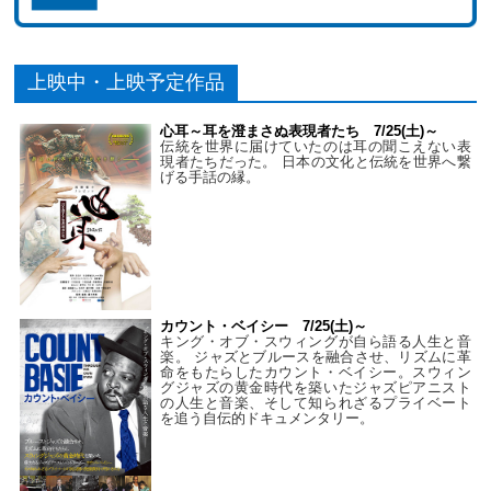
上映中・上映予定作品
心耳～耳を澄まさぬ表現者たち 7/25(土)～
伝統を世界に届けていたのは耳の聞こえない表
現者たちだった。 日本の文化と伝統を世界へ繋
げる手話の縁。
カウント・ベイシー 7/25(土)～
キング・オブ・スウィングが自ら語る人生と音
楽。 ジャズとブルースを融合させ、リズムに革
命をもたらしたカウント・ベイシー。スウィン
グジャズの黄金時代を築いたジャズピアニスト
の人生と音楽、そして知られざるプライベート
を追う自伝的ドキュメンタリー。