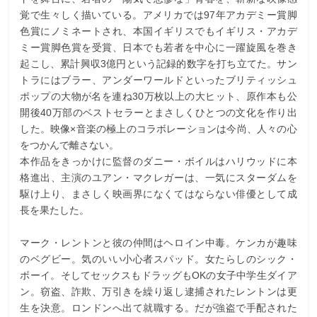
覚で生々しく描いている。アメリカでは97年アカデミー賞脚
色賞にノミネートされ、本国イギリスでもイギリス・アカデ
ミー賞脚色賞を受賞、日本でも若者を中心に一躍旋風を巻き
起こし、累計興収3億円という記録的数字を打ち立てた。サン
トラにはブラー、アンダーワールドといったブリティッシュ
ポップの大物が名を連ね30万枚以上の大ヒット、原作本も公
開後40万部のベストセラーとまさしくひとつの文化を作り出
した。映像×音楽の極上のコラボレーションは今尚、人々の心
をつかんで離さない。
本作品をきっかけに監督のダニー・ボイルはハリウッドに本
格進出、主演のユアン・マクレガーは、一気にスターダムを
駆け上り、まさしく映画界になくてはならない俳優として成
長を果たした。
マーク・レントンと彼の仲間はヘロイン中毒。ケンカが趣味
のベグビー。気のいい小心者スパッド。女たらしのシック・
ボーイ。そしてセックスもドラッグもOKの女子中学生ダイア
ン。窃盗、詐欺、万引きを繰り返し逮捕されたレントンは更
生を決意。ロンドンへ出て就職する。だが強盗で手配された