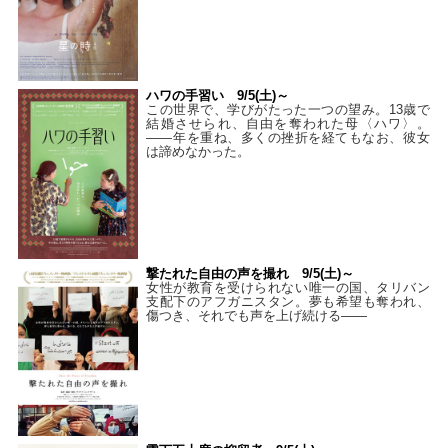
ハワの手習い 9/5(土)～
この世界で、学びがたった一つの望み。13歳で
結婚させられ、自由を奪われた母〈ハワ〉。
——年を重ね、多くの挫折を経てもなお、彼女
は諦めなかった。
撃たれた自由の声を撮れ 9/5(土)～
女性が教育を受けられない唯一の国、タリバン
支配下のアフガニスタン。夢も希望も奪われ、
傷つき、それでも声を上げ続ける——