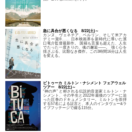
急に具合が悪くなる 8/22(土)～
カンヌ、ヴェネチア、ベルリン、そして米アカ
デミー賞®…… 日本映画界を新時代に導いた濱
口竜介監督最新作。 国籍も言葉も超えた、人生
でたった一度きりの、魂の邂逅――。 強く心を
揺さぶる、比類なき傑作。この3時間16分は人生
を変える。
ビトゥーカ ミルトン・ナシメント フェアウェル
ツアー 8/22(土)～
“神の声” と称される伝説的音楽家ミルトン・ナ
シメント、その半生と2022年最後のツアーに迫
った圧巻のドキュメンタリー。ミルトンを崇拝
する57名による証言と、本人のインタヴュー&ラ
イブフッテージで綴る115分。