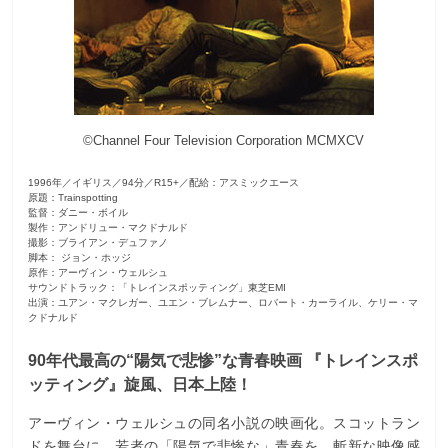
観
た
い
映
画
©Channel Four Television Corporation MCMXCV
は
こ
1996年／イギリス／94分／R15+／配給：アスミックエース
原題：Trainspotting
の
監督：ダニー・ボイル
街
製作：アンドリュー・マクドナルド
撮影：ブライアン・デュファノ
で
脚本： ジョン・ホッジ
原作：アーヴィン・ウェルシュ
サウンドトラック：「トレインスポッティング」東芝EMI
出演：ユアン・マクレガー、ユエン・ブレムナー、ロバート・カーライル、ケリー・マ
クドナルド
90年代最高の“陽気で悲惨”な青春映画 『トレインスポ
ッティング』旋風、日本上陸！
アーヴィン・ウェルシュの同名小説の映画化。スコットラン
ドを舞台に、若者の「陽気で悲惨な」青春を、斬新な映像感