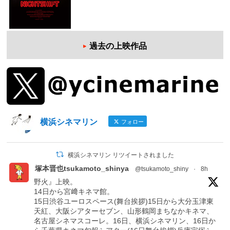
過去の上映作品
横浜シネマリン
フォロー
横浜シネマリン リツイートされました
塚本晋也tsukamoto_shinya
@tsukamoto_shiny
·
8h
野火』上映。
14日から宮﨑キネマ館。
15日渋谷ユーロスペース(舞台挨拶)15日から大分玉津東
天紅、大阪シアターセブン、山形鶴岡まちなかキネマ、
名古屋シネマスコーレ。16日、横浜シネマリン、16日か