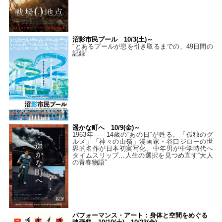
沼影市民プール 10/3(土)～
“とあるプールが息を引き取るまでの、49日間の
記録”
遥かな町へ 10/9(金)～
1963年――14歳の“あの日”が甦る。「孤独のグ
ルメ」「神々の山嶺」漫画家・谷口ジローの世
界的名作が日本初実写化。中年男が中学時代へ
タイムスリップ…人生の選択を見つめ直す“大人
の青春物語”
パフォーマンス・アート：身体と空間をめぐる