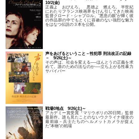
10/2(金)
正義よ おびえろ。 悪徳よ 燃えろ。 半世紀
にわたりフランス映画界をけん引してきた映画
監督クロード・シャブロル。“悪意の眼”が輝く彼
の作品群の中でもとくに容赦のない強烈な魅力
をはなつ伝説の３本を公開。
声をあげるということ－性犯罪 刑法改正の記録
－ 9/26(土)～
その声は、社会を変える──ほんとうの正義を求
めて。誰のための法なのか──立ち上がる性暴力
サバイバー
戦場0地点 9/26(土)～
アカデミー賞受賞『マリウポリの20日間』監督
最新作。誰も見たことのないウクライナ侵攻の
最前線－兵士たちのヘルメットカメラが捉え
た“本物”の戦場