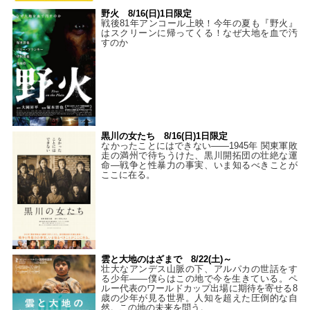
野火 8/16(日)1日限定
戦後81年アンコール上映！今年の夏も『野火』
はスクリーンに帰ってくる！なぜ大地を血で汚
すのか
黒川の女たち 8/16(日)1日限定
なかったことにはできない——1945年 関東軍敗
走の満州で待ちうけた、黒川開拓団の壮絶な運
命―戦争と性暴力の事実、いま知るべきことが
ここに在る。
雲と大地のはざまで 8/22(土)～
壮大なアンデス山脈の下、アルパカの世話をす
る少年――僕らはこの地で今を生きている。ペ
ルー代表のワールドカップ出場に期待を寄せる8
歳の少年が見る世界。人知を超えた圧倒的な自
然。この地の未来を問う。