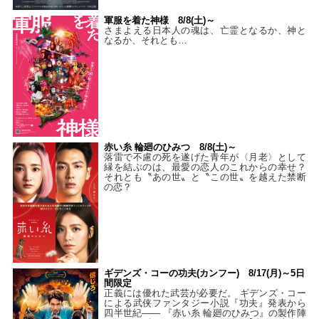
軍服を着た神様 8/8(土)～
さまよえる日本人の魂は、亡霊となるか、神と
なるか、それとも…
赤い糸 輪廻のひみつ 8/8(土)～
落雷で不慮の死を遂げた青年が〈月老〉として
縁を結ぶのは、最愛の恋人のこれからの幸せ？
それとも〝あの世〟と〝この世〟を越えた禁断
の恋？
ギデンズ・コーの功夫(カンフー) 8/17(月)～5日
間限定
正義には優れた武芸が必要だ。 ギデンズ・コー
による武侠ファンタジー小説『功夫』発表から
四半世紀―― 『赤い糸 輪廻のひみつ』の製作陣