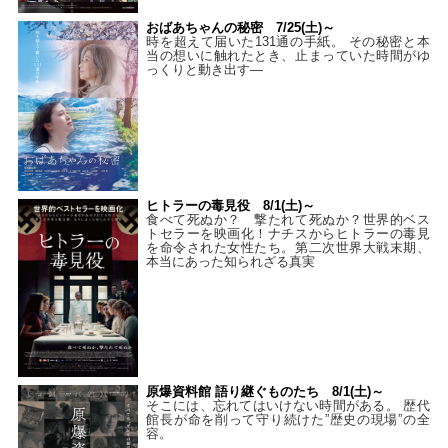
おばあちゃんの秘密 7/25(土)～
時を超えて届いた131通の手紙。 その秘密と本
当の想いに触れたとき、止まっていた時間がゆ
っくりと動き出す―
ヒトラーの毒見役 8/1(土)～
食べて死ぬか？ 撃たれて死ぬか？世界的ベス
トセラーを映画化！ナチスからヒトラーの毒見
を命令された女性たち。第二次世界大戦末期、
本当にあった知られざる真実
原爆資料館 語り継ぐものたち 8/1(土)～
そこには、忘れてはいけない時間がある。 歴代
館長が命を削って守り続けた”歴史の現場”の全
容。