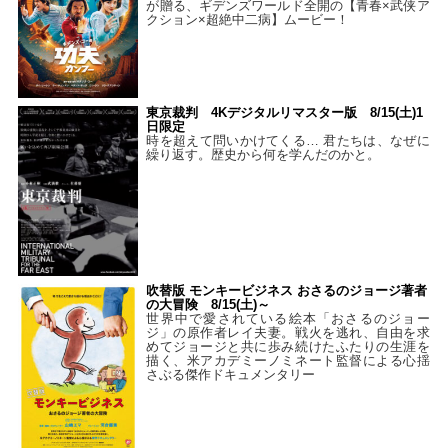
が贈る、ギデンズワールド全開の【青春×武侠ア
クション×超絶中二病】ムービー！
東京裁判 4Kデジタルリマスター版 8/15(土)1
日限定
時を超えて問いかけてくる… 君たちは、なぜに
繰り返す。歴史から何を学んだのかと。
吹替版 モンキービジネス おさるのジョージ著者
の大冒険 8/15(土)～
世界中で愛されている絵本「おさるのジョー
ジ」の原作者レイ夫妻。戦火を逃れ、自由を求
めてジョージと共に歩み続けたふたりの生涯を
描く、米アカデミーノミネート監督による心揺
さぶる傑作ドキュメンタリー