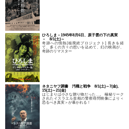
ひろしま－1945年8月6日、原子雲の下の真実
－ 8/1(土)～
奇跡への情熱[核廃絶プロジェクト] 長きを経
て、多くの方々の想いを込めて、幻の映画が、
奇跡のリマスター
ネタニヤフ調書 汚職と戦争 8/1(土)～7(金),
15(土)～21(金)
はじまりは小さな贈り物だった…。 極秘リーク
されたイスラエル首相の警察尋問映像により＜
恐るべき真実＞が暴かれる！