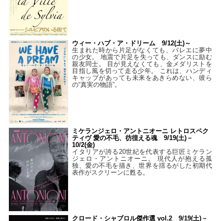
ウィー・ハブ・ア・ドリーム 9/12(土)～
生まれた時から片足がなくても、バレエに夢中
の少女。 地震で片足を失っても、ダンスに励む
親友同士。 目が見えなくても、金メダリストを
目指し風を切って走る少年。 これは、ハンディ
キャップがあっても未来をあきらめない、彼ら
の“真実の物語”。
ミケランジェロ・アントニオーニ レトロスペク
ティヴ 愛の不毛、彷徨える魂 9/19(土)－
10/2(金)
イタリアが誇る20世紀を代表する巨匠ミケラン
ジェロ・アントニオーニ。 現代人が抱える孤
独、愛の不毛を描き、世界を揺るがした初期代
表作がスクリーンに甦る。
クロード・シャブロル傑作選 vol.2 9/19(土)－