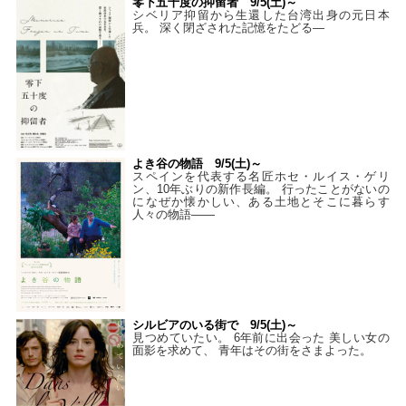
零下五十度の抑留者 9/5(土)～
シベリア抑留から生還した台湾出身の元日本
兵。 深く閉ざされた記憶をたどる—
よき谷の物語 9/5(土)～
スペインを代表する名匠ホセ・ルイス・ゲリ
ン、10年ぶりの新作長編。 行ったことがないの
になぜか懐かしい、ある土地とそこに暮らす
人々の物語――
シルビアのいる街で 9/5(土)～
見つめていたい。 6年前に出会った 美しい女の
面影を求めて、 青年はその街をさまよった。