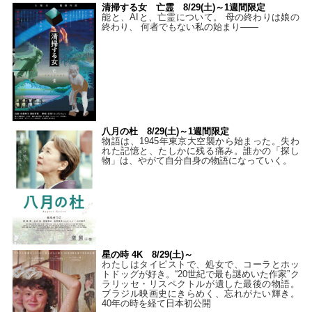
清掃する女 亡霊 8/29(土)～1週間限定
能と、AIと、亡霊について。 母の終わりは娘の
終わり、 何者でもない私の始まり――
八月の杜 8/29(土)～1週間限定
物語は、1945年東京大空襲から始まった。失わ
れた記憶と、たしかに残る痛み。誰かの「探し
物」は、やがて自分自身の物語になっていく。
星の時 4K 8/29(土)～
わたしはタイピストで、処⼥で、コーラとホッ
トドッグが好き。“20世紀で最も謎めいた作家”ク
ラリッセ・リスペクトルが遺した最後の物語。
ブラジル映画史にきらめく、忘れがたい輝き。
40年の時を経て⽇本初公開