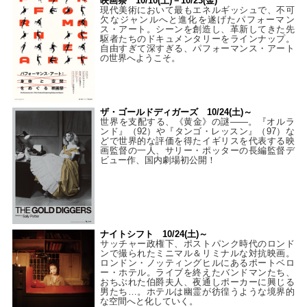
映画祭 10/10(土)－10/23(金)
現代美術において最もエネルギッシュで、不可
欠なジャンルへと進化を遂げたパフォーマン
ス・アート。シーンを創造し、革新してきた先
駆者たちのドキュメンタリーをラインナップ。
自由すぎて深すぎる、パフォーマンス・アート
の世界へようこそ。
ザ・ゴールドディガーズ 10/24(土)～
世界を支配する、《黄金》の謎――。『オルラ
ンド』（92）や『タンゴ・レッスン』（97）な
どで世界的な評価を得たイギリスを代表する映
画監督の一人、サリー・ポッターの長編監督デ
ビュー作、国内劇場初公開！
ナイトシフト 10/24(土)～
サッチャー政権下、ポストパンク時代のロンド
ンで撮られたミニマル＆リミナルな対抗映画。
ロンドン・ノッティングヒルにあるポートベロ
ー・ホテル。ライブを終えたバンドマンたち、
おちぶれた伯爵夫人、夜通しポーカーに興じる
男たち…。ホテルは幽霊が彷徨うような境界的
な空間へと化していく。