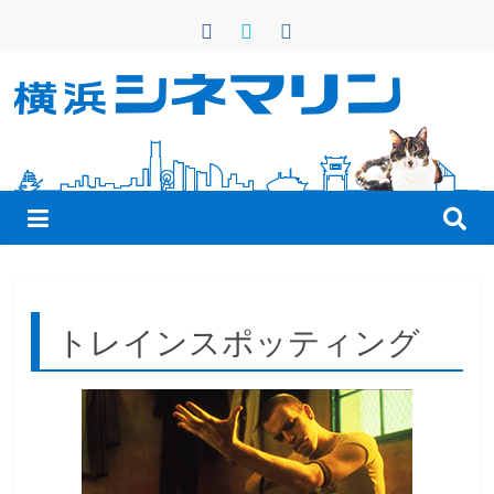
コ
ン
テ
ン
横
ツ
へ
浜
ス
キ
シ
ッ
プ
ネ
トレインスポッティング
マ
リ
ン