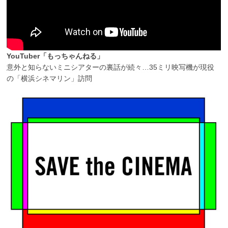
YouTuber「もっちゃんねる」
意外と知らないミニシアターの裏話が続々…35ミリ映写機が現役
の「横浜シネマリン」訪問