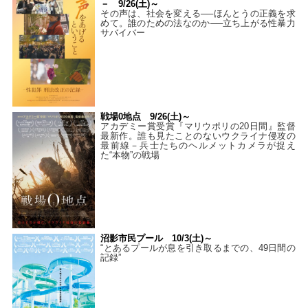
－ 9/26(土)～
その声は、社会を変える──ほんとうの正義を求
めて。誰のための法なのか──立ち上がる性暴力
サバイバー
戦場0地点 9/26(土)～
アカデミー賞受賞『マリウポリの20日間』監督
最新作。誰も見たことのないウクライナ侵攻の
最前線－兵士たちのヘルメットカメラが捉え
た“本物”の戦場
沼影市民プール 10/3(土)～
“とあるプールが息を引き取るまでの、49日間の
記録”