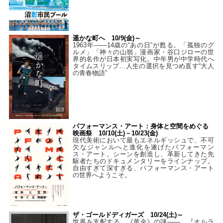
遥かな町へ 10/9(金)～
1963年――14歳の“あの日”が甦る。「孤独のグ
ルメ」「神々の山嶺」漫画家・谷口ジローの世
界的名作が日本初実写化。中年男が中学時代へ
タイムスリップ…人生の選択を見つめ直す“大人
の青春物語”
パフォーマンス・アート：身体と空間をめぐる
映画祭 10/10(土)－10/23(金)
現代美術において最もエネルギッシュで、不可
欠なジャンルへと進化を遂げたパフォーマン
ス・アート。シーンを創造し、革新してきた先
駆者たちのドキュメンタリーをラインナップ。
自由すぎて深すぎる、パフォーマンス・アート
の世界へようこそ。
ザ・ゴールドディガーズ 10/24(土)～
世界を支配する、《黄金》の謎――。『オルラ