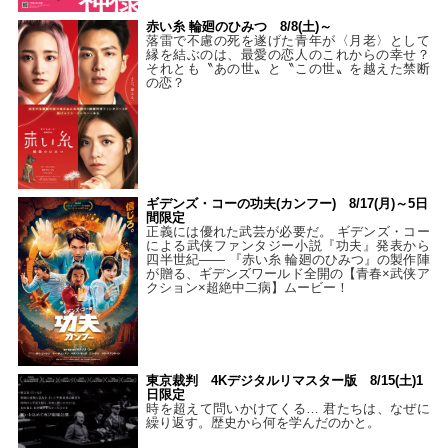
赤い糸 輪廻のひみつ 8/8(土)～
落雷で不慮の死を遂げた青年が〈月老〉として
縁を結ぶのは、最愛の恋人のこれからの幸せ？
それとも〝あの世〟と〝この世〟を越えた禁断
の恋？
ギデンズ・コーの功夫(カンフー) 8/17(月)～5日
間限定
正義には優れた武芸が必要だ。 ギデンズ・コー
による武侠ファンタジー小説『功夫』発表から
四半世紀―― 『赤い糸 輪廻のひみつ』の製作陣
が贈る、ギデンズワールド全開の【青春×武侠ア
クション×超絶中二病】ムービー！
東京裁判 4Kデジタルリマスター版 8/15(土)1
日限定
時を超えて問いかけてくる… 君たちは、なぜに
繰り返す。歴史から何を学んだのかと。