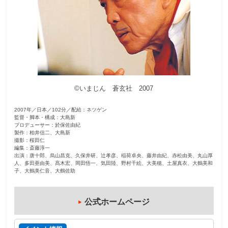
観
た
い
映
画
は
©いまじん 蒼玄社 2007
こ
の
2007年／日本／102分／配給：ネツゲン
街
監督・脚本・構成：大島新
プロデューサー：於保佐由紀
で
製作：柏井信二、大島新
撮影：桜田仁
編集：斎藤淳一
出演：唐十郎、烏山昌克、久保井研、辻孝彦、稲荷卓央、藤井由紀、赤松由美、丸山厚
人、多田亜由美、髙木宏、岡田悟一、気田陸、野村千絵、大美穂、土屋真衣、大鶴美和
子、大鶴美仁音、大鶴佐助
公式ホームページ