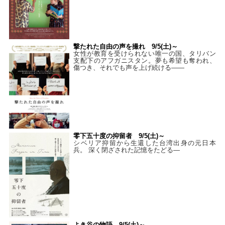
撃たれた自由の声を撮れ 9/5(土)～
女性が教育を受けられない唯一の国、タリバン
支配下のアフガニスタン。夢も希望も奪われ、
傷つき、それでも声を上げ続ける——
零下五十度の抑留者 9/5(土)～
シベリア抑留から生還した台湾出身の元日本
兵。 深く閉ざされた記憶をたどる—
よき谷の物語 9/5(土)～