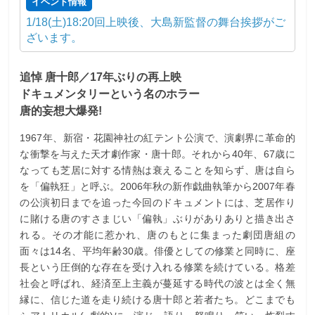
イベント情報
1/18(土)18:20回上映後、大島新監督の舞台挨拶がご
ざいます。
追悼 唐十郎／17年ぶりの再上映
ドキュメンタリーという名のホラー
唐的妄想大爆発!
1967年、新宿・花園神社の紅テント公演で、演劇界に革命的
な衝撃を与えた天才劇作家・唐十郎。それから40年、67歳に
なっても芝居に対する情熱は衰えることを知らず、唐は自ら
を「偏執狂」と呼ぶ。2006年秋の新作戯曲執筆から2007年春
の公演初日までを追った今回のドキュメントには、芝居作り
に賭ける唐のすさまじい「偏執」ぶりがありありと描き出さ
れる。その才能に惹かれ、唐のもとに集まった劇団唐組の
面々は14名、平均年齢30歳。俳優としての修業と同時に、座
長という圧倒的な存在を受け入れる修業を続けている。格差
社会と呼ばれ、経済至上主義が蔓延する時代の波とは全く無
縁に、信じた道を走り続ける唐十郎と若者たち。どこまでも