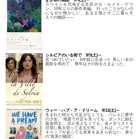
スペインを代表する名匠ホセ・ルイス・ゲリ
ン、10年ぶりの新作長編。 行ったことがないの
になぜか懐かしい、ある土地とそこに暮らす
人々の物語――
シルビアのいる街で 9/5(土)～
見つめていたい。 6年前に出会った 美しい女の
面影を求めて、 青年はその街をさまよった。
ウィー・ハブ・ア・ドリーム 9/12(土)～
生まれた時から片足がなくても、バレエに夢中
の少女。 地震で片足を失っても、ダンスに励む
親友同士。 目が見えなくても、金メダリストを
目指し風を切って走る少年。 これは、ハンディ
キャップがあっても未来をあきらめない、彼ら
の“真実の物語”。