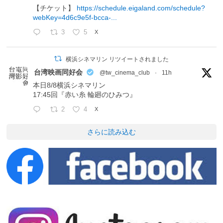
【チケット】
https://schedule.eigaland.com/schedule?
webKey=4d6c9e5f-bcca-...
3
5
X
横浜シネマリン リツイートされました
台湾映画同好会
@tw_cinema_club
·
11h
本日8/8横浜シネマリン
17:45回『赤い糸 輪廻のひみつ』
2
4
X
さらに読み込む