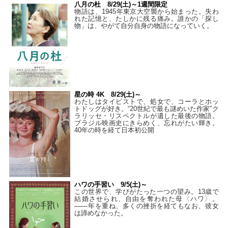
八月の杜 8/29(土)～1週間限定
物語は、1945年東京大空襲から始まった。失わ
れた記憶と、たしかに残る痛み。誰かの「探し
物」は、やがて自分自身の物語になっていく。
星の時 4K 8/29(土)～
わたしはタイピストで、処⼥で、コーラとホッ
トドッグが好き。“20世紀で最も謎めいた作家”ク
ラリッセ・リスペクトルが遺した最後の物語。
ブラジル映画史にきらめく、忘れがたい輝き。
40年の時を経て⽇本初公開
ハワの手習い 9/5(土)～
この世界で、学びがたった一つの望み。13歳で
結婚させられ、自由を奪われた母〈ハワ〉。
——年を重ね、多くの挫折を経てもなお、彼女
は諦めなかった。