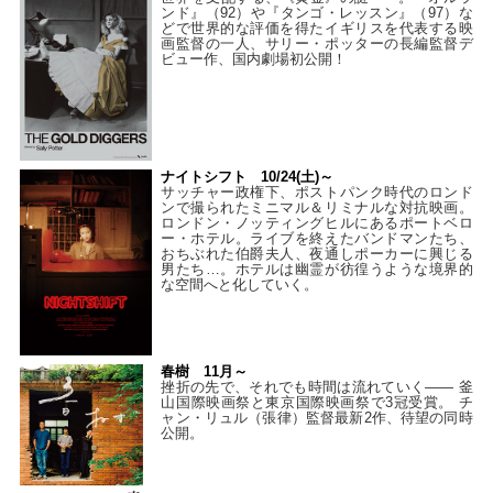
ンド』（92）や『タンゴ・レッスン』（97）な
どで世界的な評価を得たイギリスを代表する映
画監督の一人、サリー・ポッターの長編監督デ
ビュー作、国内劇場初公開！
ナイトシフト 10/24(土)～
サッチャー政権下、ポストパンク時代のロンド
ンで撮られたミニマル＆リミナルな対抗映画。
ロンドン・ノッティングヒルにあるポートベロ
ー・ホテル。ライブを終えたバンドマンたち、
おちぶれた伯爵夫人、夜通しポーカーに興じる
男たち…。ホテルは幽霊が彷徨うような境界的
な空間へと化していく。
春樹 11月～
挫折の先で、それでも時間は流れていく—— 釜
山国際映画祭と東京国際映画祭で3冠受賞。 チ
ャン・リュル（張律）監督最新2作、待望の同時
公開。