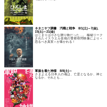
ネタニヤフ調書 汚職と戦争 8/1(土)～7(金),
15(土)～21(金)
はじまりは小さな贈り物だった…。 極秘リーク
されたイスラエル首相の警察尋問映像により＜
恐るべき真実＞が暴かれる！
軍服を着た神様 8/8(土)～
さまよえる日本人の魂は、亡霊となるか、神と
なるか、それとも…