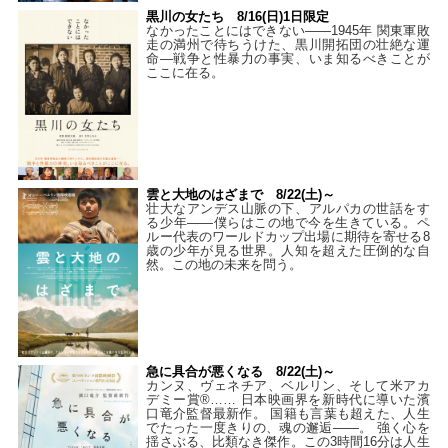
黒川の女たち 8/16(日)1日限定
なかったことにはできない——1945年 関東軍敗
走の満州で待ちうけた、黒川開拓団の壮絶な運
命―戦争と性暴力の事実、いま知るべきことが
ここに在る。
雲と大地のはざまで 8/22(土)～
壮大なアンデス山脈の下、アルパカの世話をす
る少年――僕らはこの地で今を生きている。ペ
ルー代表のワールドカップ出場に期待を寄せる8
歳の少年が見る世界。人知を超えた圧倒的な自
然。この地の未来を問う。
急に具合が悪くなる 8/22(土)～
カンヌ、ヴェネチア、ベルリン、そして米アカ
デミー賞®…… 日本映画界を新時代に導いた濱
口竜介監督最新作。 国籍も言葉も超えた、人生
でたった一度きりの、魂の邂逅――。 強く心を
揺さぶる、比類なき傑作。この3時間16分は人生