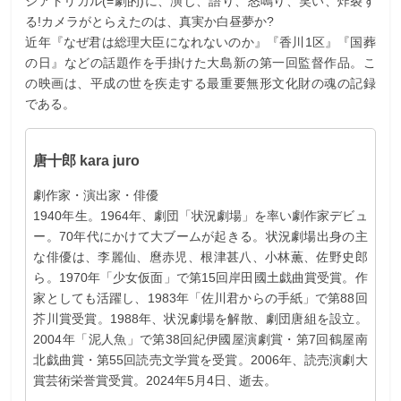
シアトリカル(=劇的)に、演じ、語り、怒鳴り、笑い、炸裂す
る!カメラがとらえたのは、真実か白昼夢か?
近年『なぜ君は総理大臣になれないのか』『香川1区』『国葬
の日』などの話題作を手掛けた大島新の第一回監督作品。こ
の映画は、平成の世を疾走する最重要無形文化財の魂の記録
である。
唐十郎 kara juro
劇作家・演出家・俳優
1940年生。1964年、劇団「状況劇場」を率い劇作家デビュ
ー。70年代にかけて大ブームが起きる。状況劇場出身の主
な俳優は、李麗仙、麿赤児、根津甚八、小林薫、佐野史郎
ら。1970年「少女仮面」で第15回岸田國土戯曲賞受賞。作
家としても活躍し、1983年「佐川君からの手紙」で第88回
芥川賞受賞。1988年、状況劇場を解散、劇団唐組を設立。
2004年「泥人魚」で第38回紀伊國屋演劇賞・第7回鶴屋南
北戯曲賞・第55回読売文学賞を受賞。2006年、読売演劇大
賞芸術栄誉賞受賞。2024年5月4日、逝去。