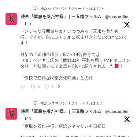
横浜シネマリン リツイートされました
映画『軍服を着た神様』 | 三叉路フィルム
@sansarofilm
·
14h
トンデモな雰囲気をまといつつある『軍服を着た神
様』ですが、単にジャンルに収まりきらないだけなので
す！
最新の「週刊金曜日」8/7・14合併号では、
ワタナベアキラ氏の「敗戦81年 平和を思うTVドキュメン
タリーと映画」にて文章を割いて紹介されました
！
「愉快で立派な民俗文化映画」との評！
5
5
X
横浜シネマリン リツイートされました
映画『軍服を着た神様』 | 三叉路フィルム
@sansarofilm
·
14h
『軍服を着た神様』横浜シネマリン本日初日！