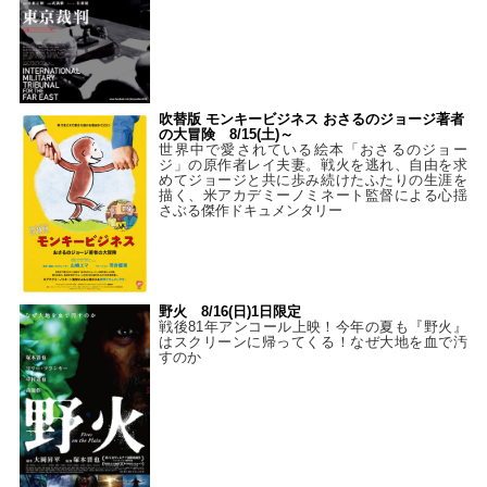
吹替版 モンキービジネス おさるのジョージ著者
の大冒険 8/15(土)～
世界中で愛されている絵本「おさるのジョー
ジ」の原作者レイ夫妻。戦火を逃れ、自由を求
めてジョージと共に歩み続けたふたりの生涯を
描く、米アカデミーノミネート監督による心揺
さぶる傑作ドキュメンタリー
野火 8/16(日)1日限定
戦後81年アンコール上映！今年の夏も『野火』
はスクリーンに帰ってくる！なぜ大地を血で汚
すのか