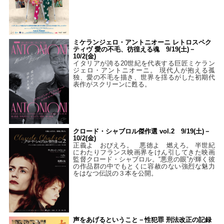
ミケランジェロ・アントニオーニ レトロスペク
ティヴ 愛の不毛、彷徨える魂 9/19(土)－
10/2(金)
イタリアが誇る20世紀を代表する巨匠ミケラン
ジェロ・アントニオーニ。 現代人が抱える孤
独、愛の不毛を描き、世界を揺るがした初期代
表作がスクリーンに甦る。
クロード・シャブロル傑作選 vol.2 9/19(土)－
10/2(金)
正義よ おびえろ。 悪徳よ 燃えろ。 半世紀
にわたりフランス映画界をけん引してきた映画
監督クロード・シャブロル。“悪意の眼”が輝く彼
の作品群の中でもとくに容赦のない強烈な魅力
をはなつ伝説の３本を公開。
声をあげるということ－性犯罪 刑法改正の記録