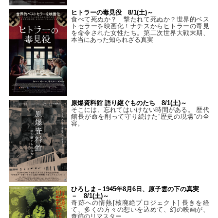
ヒトラーの毒見役 8/1(土)～
食べて死ぬか？ 撃たれて死ぬか？世界的ベス
トセラーを映画化！ナチスからヒトラーの毒見
を命令された女性たち。第二次世界大戦末期、
本当にあった知られざる真実
原爆資料館 語り継ぐものたち 8/1(土)～
そこには、忘れてはいけない時間がある。 歴代
館長が命を削って守り続けた”歴史の現場”の全
容。
ひろしま－1945年8月6日、原子雲の下の真実
－ 8/1(土)～
奇跡への情熱[核廃絶プロジェクト] 長きを経
て、多くの方々の想いを込めて、幻の映画が、
奇跡のリマスター