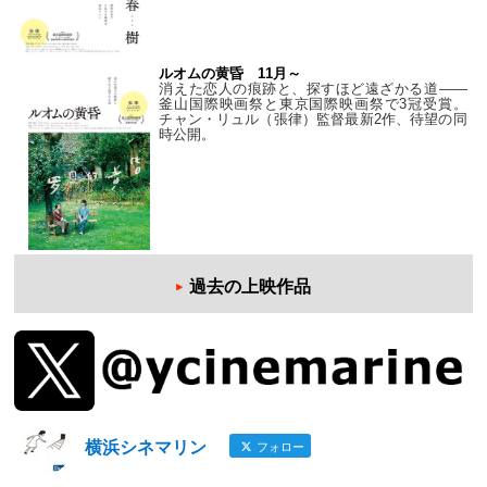
ルオムの黄昏 11月～
消えた恋人の痕跡と、探すほど遠ざかる道——
釜山国際映画祭と東京国際映画祭で3冠受賞。
チャン・リュル（張律）監督最新2作、待望の同
時公開。
過去の上映作品
横浜シネマリン
フォロー