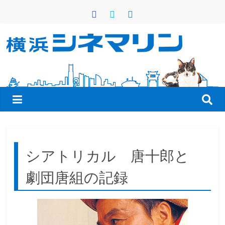
コ
ン
テ
ン
横
ツ
へ
浜
ス
キ
シ
ッ
プ
ネ
シアトリカル 唐十郎と
マ
劇団唐組の記録
リ
ン