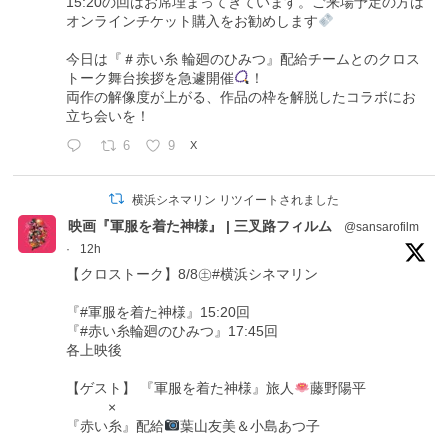
15:20の回はお席埋まってきています。ご来場予定の方は
オンラインチケット購入をお勧めします
今日は『＃赤い糸 輪廻のひみつ』配給チームとのクロス
トーク舞台挨拶を急遽開催
！
両作の解像度が上がる、作品の枠を解脱したコラボにお
立ち会いを！
6
9
X
横浜シネマリン リツイートされました
映画『軍服を着た神様』 | 三叉路フィルム
@sansarofilm
·
12h
【クロストーク】8/8㊏#横浜シネマリン
『#軍服を着た神様』15:20回
『#赤い糸輪廻のひみつ』17:45回
各上映後
【ゲスト】 『軍服を着た神様』旅人
藤野陽平
×
『赤い糸』配給
葉山友美＆小島あつ子