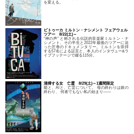
を変える。
ビトゥーカ ミルトン・ナシメント フェアウェル
ツアー 8/22(土)～
“神の声” と称される伝説的音楽家ミルトン・ナ
シメント、その半生と2022年最後のツアーに迫
った圧巻のドキュメンタリー。ミルトンを崇拝
する57名による証言と、本人のインタヴュー&ラ
イブフッテージで綴る115分。
清掃する女 亡霊 8/29(土)～1週間限定
能と、AIと、亡霊について。 母の終わりは娘の
終わり、 何者でもない私の始まり――