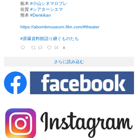
栃木
#小山シネマロブレ
佐賀
#シアターシエマ
熊本
#Denkikan
https://abombmuseum-film.com/#theater
#原爆資料館語り継ぐものたち
13
14
X
さらに読み込む