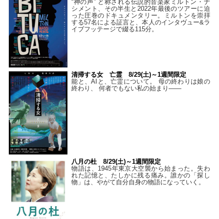
“神の声” と称される伝説的音楽家ミルトン・ナ
シメント、その半生と2022年最後のツアーに迫
った圧巻のドキュメンタリー。ミルトンを崇拝
する57名による証言と、本人のインタヴュー&ラ
イブフッテージで綴る115分。
清掃する女 亡霊 8/29(土)～1週間限定
能と、AIと、亡霊について。 母の終わりは娘の
終わり、 何者でもない私の始まり――
八月の杜 8/29(土)～1週間限定
物語は、1945年東京大空襲から始まった。失わ
れた記憶と、たしかに残る痛み。誰かの「探し
物」は、やがて自分自身の物語になっていく。