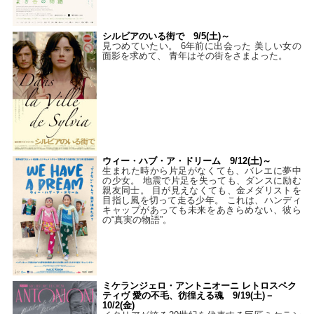
シルビアのいる街で 9/5(土)～
見つめていたい。 6年前に出会った 美しい女の
面影を求めて、 青年はその街をさまよった。
ウィー・ハブ・ア・ドリーム 9/12(土)～
生まれた時から片足がなくても、バレエに夢中
の少女。 地震で片足を失っても、ダンスに励む
親友同士。 目が見えなくても、金メダリストを
目指し風を切って走る少年。 これは、ハンディ
キャップがあっても未来をあきらめない、彼ら
の“真実の物語”。
ミケランジェロ・アントニオーニ レトロスペク
ティヴ 愛の不毛、彷徨える魂 9/19(土)－
10/2(金)