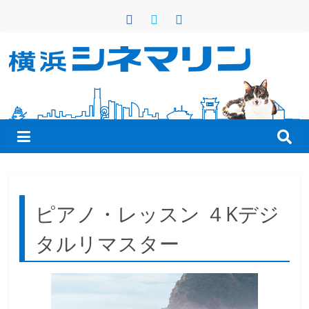
コ
ン
テ
ン
横
ツ
へ
浜
ス
キ
シ
ッ
プ
ネ
ピアノ・レッスン ４Kデジ
マ
タルリマスター
リ
ン