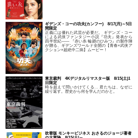
ギデンズ・コーの功夫(カンフー) 8/17(月)～5日
間限定
正義には優れた武芸が必要だ。 ギデンズ・コー
による武侠ファンタジー小説『功夫』発表から
四半世紀―― 『赤い糸 輪廻のひみつ』の製作陣
が贈る、ギデンズワールド全開の【青春×武侠ア
クション×超絶中二病】ムービー！
東京裁判 4Kデジタルリマスター版 8/15(土)1
日限定
時を超えて問いかけてくる… 君たちは、なぜに
繰り返す。歴史から何を学んだのかと。
吹替版 モンキービジネス おさるのジョージ著者
の大冒険 8/15(土)～