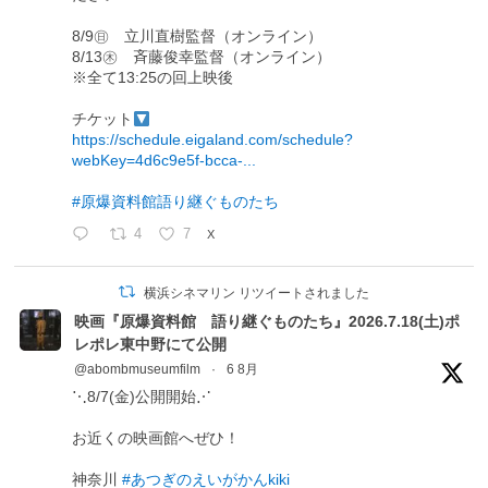
8/9㊐ 立川直樹監督（オンライン）
8/13㊍ 斉藤俊幸監督（オンライン）
※全て13:25の回上映後
チケット
https://schedule.eigaland.com/schedule?
webKey=4d6c9e5f-bcca-...
#原爆資料館語り継ぐものたち
4
7
X
横浜シネマリン リツイートされました
映画『原爆資料館 語り継ぐものたち』2026.7.18(土)ポ
レポレ東中野にて公開
@abombmuseumfilm
·
6 8月
⋱8/7(金)公開開始⋰
お近くの映画館へぜひ！
神奈川
#あつぎのえいがかんkiki