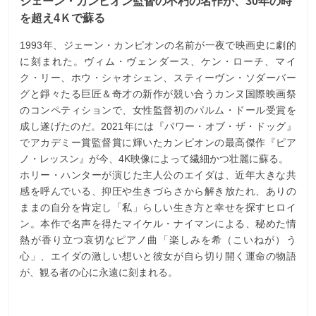
ジェーン・カンピオン監督の不朽の名作が、30年の時
を超え4Ｋで蘇る
1993年、ジェーン・カンピオンの名前が一夜で映画史に劇的
に刻まれた。ヴィム・ヴェンダース、ケン・ローチ、マイ
ク・リー、ホウ・シャオシェン、スティーヴン・ソダーバー
グと錚々たる巨匠＆奇才の新作が競い合うカンヌ国際映画祭
のコンペティションで、女性監督初のパルム・ドール受賞を
成し遂げたのだ。2021年には『パワー・オブ・ザ・ドッグ』
でアカデミー賞監督賞に輝いたカンピオンの最高傑作『ピア
ノ・レッスン』が今、4K映像によって繊細かつ壮麗に蘇る。
ホリー・ハンターが演じた主人公のエイダは、近年大きな共
感を呼んでいる、抑圧や生きづらさから解き放たれ、ありの
ままの自分を肯定し「私」らしい生き方と幸せを探すヒロイ
ン。本作で名声を得たマイケル・ナイマンによる、秘めた情
熱が香り立つ哀切なピアノ曲「楽しみを希（こいねが）う
心」、エイダの激しい想いと彼女が自ら切り開く運命の物語
が、観る者の心に永遠に刻まれる。