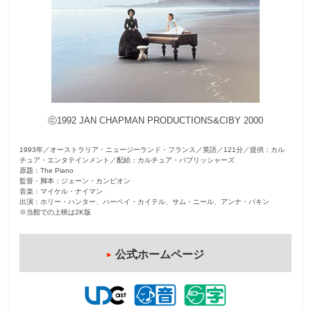
観
た
い
映
画
は
ⓒ1992 JAN CHAPMAN PRODUCTIONS&CIBY 2000
こ
の
1993年／オーストラリア・ニュージーランド・フランス／英語／121分／提供：カル
街
チュア・エンタテインメント／配給：カルチュア・パブリッシャーズ
原題：The Piano
で
監督・脚本：ジェーン・カンピオン
音楽：マイケル・ナイマン
出演：ホリー・ハンター、ハーベイ・カイテル、サム・ニール、アンナ・パキン
※当館での上映は2K版
公式ホームページ