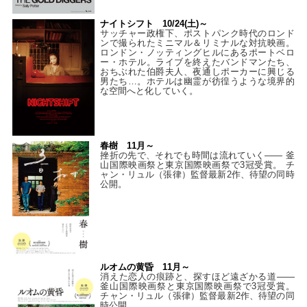
ナイトシフト 10/24(土)～
サッチャー政権下、ポストパンク時代のロンド
ンで撮られたミニマル＆リミナルな対抗映画。
ロンドン・ノッティングヒルにあるポートベロ
ー・ホテル。ライブを終えたバンドマンたち、
おちぶれた伯爵夫人、夜通しポーカーに興じる
男たち…。ホテルは幽霊が彷徨うような境界的
な空間へと化していく。
春樹 11月～
挫折の先で、それでも時間は流れていく—— 釜
山国際映画祭と東京国際映画祭で3冠受賞。 チ
ャン・リュル（張律）監督最新2作、待望の同時
公開。
ルオムの黄昏 11月～
消えた恋人の痕跡と、探すほど遠ざかる道——
釜山国際映画祭と東京国際映画祭で3冠受賞。
チャン・リュル（張律）監督最新2作、待望の同
時公開。