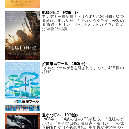
戦場0地点 9/26(土)～
アカデミー賞受賞『マリウポリの20日間』監督
最新作。誰も見たことのないウクライナ侵攻の
最前線－兵士たちのヘルメットカメラが捉え
た“本物”の戦場
沼影市民プール 10/3(土)～
“とあるプールが息を引き取るまでの、49日間の
記録”
遥かな町へ 10/9(金)～
1963年――14歳の“あの日”が甦る。「孤独のグ
ルメ」「神々の山嶺」漫画家・谷口ジローの世
界的名作が日本初実写化。中年男が中学時代へ