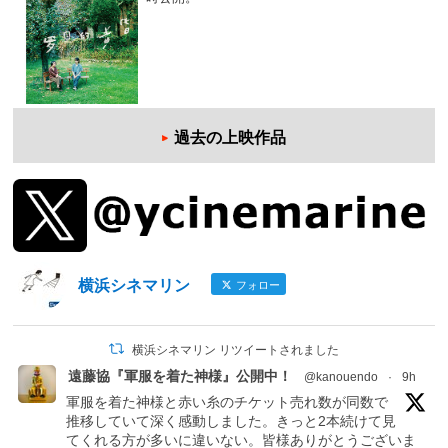
過去の上映作品
横浜シネマリン
フォロー
横浜シネマリン リツイートされました
遠藤協『軍服を着た神様』公開中！
@kanouendo
·
9h
軍服を着た神様と赤い糸のチケット売れ数が同数で
推移していて深く感動しました。きっと2本続けて見
てくれる方が多いに違いない。皆様ありがとうございま