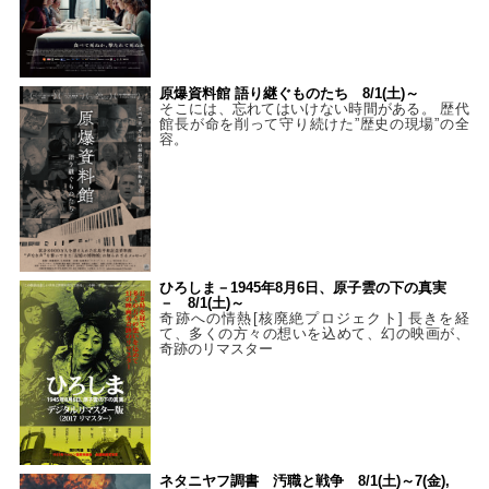
原爆資料館 語り継ぐものたち 8/1(土)～
そこには、忘れてはいけない時間がある。 歴代
館長が命を削って守り続けた”歴史の現場”の全
容。
ひろしま－1945年8月6日、原子雲の下の真実
－ 8/1(土)～
奇跡への情熱[核廃絶プロジェクト] 長きを経
て、多くの方々の想いを込めて、幻の映画が、
奇跡のリマスター
ネタニヤフ調書 汚職と戦争 8/1(土)～7(金),