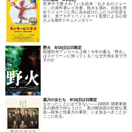
世界中で愛されている絵本「おさるのジョー
ジ」の原作者レイ夫妻。戦火を逃れ、自由を求
めてジョージと共に歩み続けたふたりの生涯を
描く、米アカデミーノミネート監督による心揺
さぶる傑作ドキュメンタリー
野火 8/16(日)1日限定
戦後81年アンコール上映！今年の夏も『野火』
はスクリーンに帰ってくる！なぜ大地を血で汚
すのか
黒川の女たち 8/16(日)1日限定
なかったことにはできない——1945年 関東軍敗
走の満州で待ちうけた、黒川開拓団の壮絶な運
命―戦争と性暴力の事実、いま知るべきことが
ここに在る。