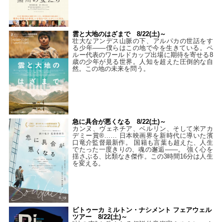
雲と大地のはざまで 8/22(土)～
壮大なアンデス山脈の下、アルパカの世話をす
る少年――僕らはこの地で今を生きている。ペ
ルー代表のワールドカップ出場に期待を寄せる8
歳の少年が見る世界。人知を超えた圧倒的な自
然。この地の未来を問う。
急に具合が悪くなる 8/22(土)～
カンヌ、ヴェネチア、ベルリン、そして米アカ
デミー賞®…… 日本映画界を新時代に導いた濱
口竜介監督最新作。 国籍も言葉も超えた、人生
でたった一度きりの、魂の邂逅――。 強く心を
揺さぶる、比類なき傑作。この3時間16分は人生
を変える。
ビトゥーカ ミルトン・ナシメント フェアウェル
ツアー 8/22(土)～