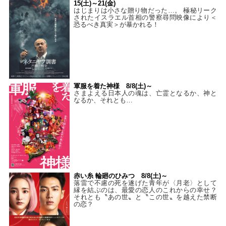
15(土)～21(金)
はじまりは小さな贈り物だった…。 極秘リーク
されたイスラエル首相の警察尋問映像により＜
恐るべき真実＞が暴かれる！
軍服を着た神様 8/8(土)～
さまよえる日本人の魂は、亡霊となるか、神と
なるか、それとも…
赤い糸 輪廻のひみつ 8/8(土)～
落雷で不慮の死を遂げた青年が〈月老〉として
縁を結ぶのは、最愛の恋人のこれからの幸せ？
それとも〝あの世〟と〝この世〟を越えた禁断
の恋？