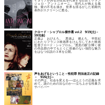
イタリアが誇る20世紀を代表する巨匠ミケラン
ジェロ・アントニオーニ。 現代人が抱える孤
独、愛の不毛を描き、世界を揺るがした初期代
表作がスクリーンに甦る。
クロード・シャブロル傑作選 vol.2 9/19(土)－
10/2(金)
正義よ おびえろ。 悪徳よ 燃えろ。 半世紀
にわたりフランス映画界をけん引してきた映画
監督クロード・シャブロル。“悪意の眼”が輝く彼
の作品群の中でもとくに容赦のない強烈な魅力
をはなつ伝説の３本を公開。
声をあげるということ－性犯罪 刑法改正の記録
－ 9/26(土)～
その声は、社会を変える──ほんとうの正義を求
めて。誰のための法なのか──立ち上がる性暴力
サバイバー