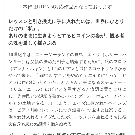
本作はUDCast対応作品となっております
レッスンと引き換えに手に入れたのは、世界にひとり
だけの「私」。
ありのままに生きようとするヒロインの姿が、観る者
の魂を激しく揺さぶる
19世紀半ば、ニュージーランドの孤島。エイダ（ホリー・ハ
ンター）は父親の決めた相手と結婚するために、娘のフロラ
（アンナ・パキン）と1台のピアノと共にスコットランドから
やって来る。「6歳で話すことをやめた」エイダにとって、ピ
アノは声の代わりだった。ところが、夫になるスチュアート
（サム・ニール）はピアノを重すぎると海辺に置き去りに
し、先住民との通訳を務めるベインズ（ハーヴェイ・カイテ
ル）の土地と交換してしまう。エイダに惹かれたベインズ
は、ピアノ1回のレッスンにつき鍵盤を1つ返すと提案する。
渋々受け入れるエイダだったが、レッスンを重ねるうちに彼
女自身も思わぬ感情を抱き始める――