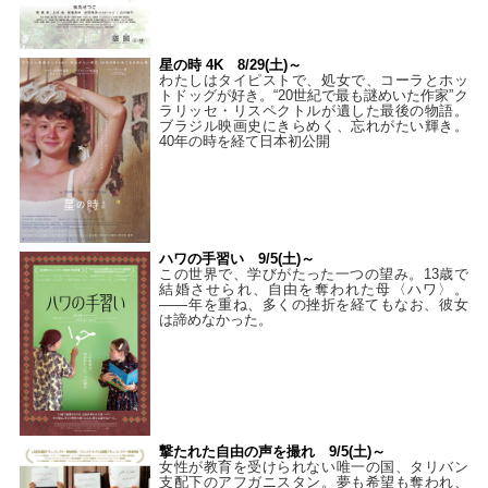
星の時 4K 8/29(土)～
わたしはタイピストで、処⼥で、コーラとホッ
トドッグが好き。“20世紀で最も謎めいた作家”ク
ラリッセ・リスペクトルが遺した最後の物語。
ブラジル映画史にきらめく、忘れがたい輝き。
40年の時を経て⽇本初公開
ハワの手習い 9/5(土)～
この世界で、学びがたった一つの望み。13歳で
結婚させられ、自由を奪われた母〈ハワ〉。
——年を重ね、多くの挫折を経てもなお、彼女
は諦めなかった。
撃たれた自由の声を撮れ 9/5(土)～
女性が教育を受けられない唯一の国、タリバン
支配下のアフガニスタン。夢も希望も奪われ、