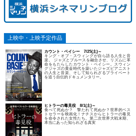
上映中・上映予定作品
カウント・ベイシー 7/25(土)～
キング・オブ・スウィングが自ら語る人生と音
楽。 ジャズとブルースを融合させ、リズムに革
命をもたらしたカウント・ベイシー。スウィン
グジャズの黄金時代を築いたジャズピアニスト
の人生と音楽、そして知られざるプライベート
を追う自伝的ドキュメンタリー。
ヒトラーの毒見役 8/1(土)～
食べて死ぬか？ 撃たれて死ぬか？世界的ベス
トセラーを映画化！ナチスからヒトラーの毒見
を命令された女性たち。第二次世界大戦末期、
本当にあった知られざる真実