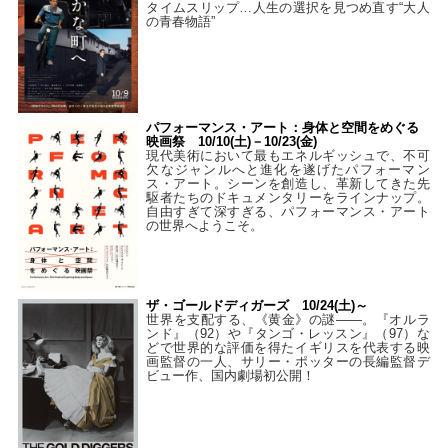
タイムスリップ…人生の選択を見つめ直す“大人
の青春物語”
パフォーマンス・アート：身体と空間をめぐる
映画祭 10/10(土)－10/23(金)
現代美術において最もエネルギッシュで、不可
欠なジャンルへと進化を遂げたパフォーマン
ス・アート。シーンを創造し、革新してきた先
駆者たちのドキュメンタリーをラインナップ。
自由すぎて深すぎる、パフォーマンス・アート
の世界へようこそ。
ザ・ゴールドディガーズ 10/24(土)～
世界を支配する、《黄金》の謎――。『オルラ
ンド』（92）や『タンゴ・レッスン』（97）な
どで世界的な評価を得たイギリスを代表する映
画監督の一人、サリー・ポッターの長編監督デ
ビュー作、国内劇場初公開！