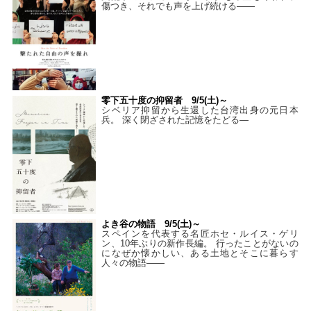
傷つき、それでも声を上げ続ける——
零下五十度の抑留者 9/5(土)～
シベリア抑留から生還した台湾出身の元日本
兵。 深く閉ざされた記憶をたどる—
よき谷の物語 9/5(土)～
スペインを代表する名匠ホセ・ルイス・ゲリ
ン、10年ぶりの新作長編。 行ったことがないの
になぜか懐かしい、ある土地とそこに暮らす
人々の物語――