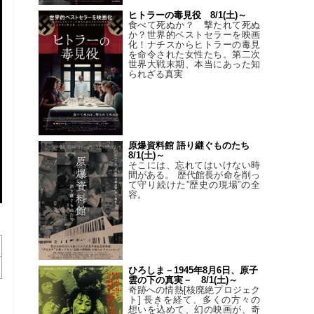
ヒトラーの毒見役 8/1(土)～
食べて死ぬか？ 撃たれて死ぬ
か？世界的ベストセラーを映画
化！ナチスからヒトラーの毒見
を命令された女性たち。第二次
世界大戦末期、本当にあった知
られざる真実
原爆資料館 語り継ぐものたち
8/1(土)～
そこには、忘れてはいけない時
間がある。 歴代館長が命を削っ
て守り続けた”歴史の現場”の全
容。
ひろしま－1945年8月6日、原子
雲の下の真実－ 8/1(土)～
奇跡への情熱[核廃絶プロジェク
ト] 長きを経て、多くの方々の
想いを込めて、幻の映画が、奇