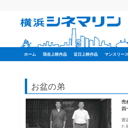
コ
ン
テ
横
ン
ツ
へ
浜
ス
キ
ホーム
現在上映作品
近日上映作品
マンスリー
シ
ッ
プ
ネ
お盆の弟
マ
売
リ
四
ン
渡
た