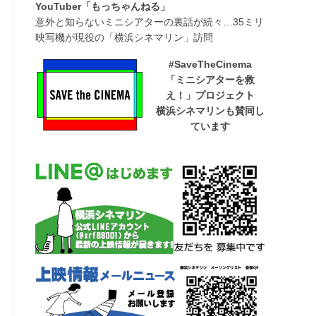
YouTuber「もっちゃんねる」
意外と知らないミニシアターの裏話が続々…35ミリ
映写機が現役の「横浜シネマリン」訪問
#SaveTheCinema
「ミニシアターを救
え！」プロジェクト
横浜シネマリンも賛同し
ています