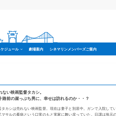
スケジュール
劇場案内
シネマリンメンバーズご案内
れない映画監督タカシ。
十路前の崖っぷち男に、幸せは訪れるのか・・？
辺タカシは売れない映画監督。現在は妻子と別居中。ガンで入院して
兄マサルの看病という口実のもと実家に舞い戻っていた。日課は地元