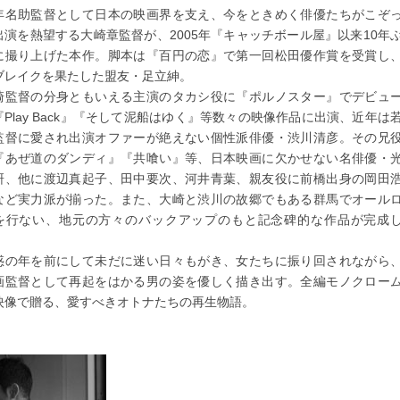
年名助監督として日本の映画界を支え、今をときめく俳優たちがこぞ
出演を熱望する大崎章監督が、2005年『キャッチボール屋』以来10年
に撮り上げた本作。脚本は『百円の恋』で第一回松田優作賞を受賞し
ブレイクを果たした盟友・足立紳。
崎監督の分身ともいえる主演のタカシ役に『ポルノスター』でデビュ
『Play Back』『そして泥船はゆく』等数々の映像作品に出演、近年は
監督に愛され出演オファーが絶えない個性派俳優・渋川清彦。その兄
『あぜ道のダンディ』『共喰い』等、日本映画に欠かせない名俳優・
研、他に渡辺真起子、田中要次、河井青葉、親友役に前橋出身の岡田
など実力派が揃った。また、大崎と渋川の故郷でもある群馬でオール
を行ない、地元の方々のバックアップのもと記念碑的な作品が完成
。
惑の年を前にして未だに迷い日々もがき、女たちに振り回されながら
画監督として再起をはかる男の姿を優しく描き出す。全編モノクロー
映像で贈る、愛すべきオトナたちの再生物語。