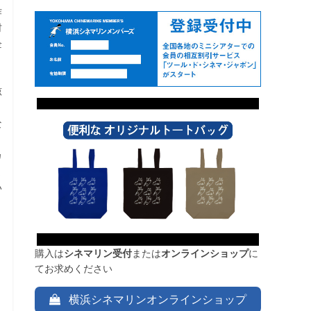
作
村
企
う
涼
き
な
カ
ま
い
購入は
シネマリン受付
または
オンラインショップ
に
てお求めください
横浜シネマリンオンラインショップ