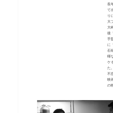
長
て
り
大
大
後
手
に
石
暉
ケ
た
不
映
の