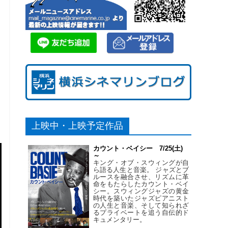
上映中・上映予定作品
カウント・ベイシー 7/25(土)
～
キング・オブ・スウィングが自
ら語る人生と音楽。 ジャズとブ
ルースを融合させ、リズムに革
命をもたらしたカウント・ベイ
シー。スウィングジャズの黄金
時代を築いたジャズピアニスト
の人生と音楽、そして知られざ
るプライベートを追う自伝的ド
キュメンタリー。