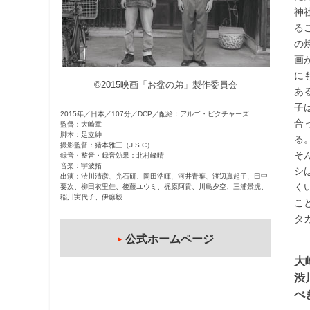
神
観
る
た
の
い
画
映
に
画
©2015映画「お盆の弟」製作委員会
あ
は
子
こ
2015年／日本／107分／DCP／配給：アルゴ・ピクチャーズ
合
監督：大崎章
の
脚本：足立紳
る
街
撮影監督：猪本雅三（J.S.C）
そ
録音・整音・録音効果：北村峰晴
で
音楽：宇波拓
シ
出演：渋川清彦、光石研、岡田浩暉、河井青葉、渡辺真起子、田中
く
要次、柳田衣里佳、後藤ユウミ、梶原阿貴、川島夕空、三浦景虎、
稲川実代子、伊藤毅
こ
タ
公式ホームページ
大
渋
べ