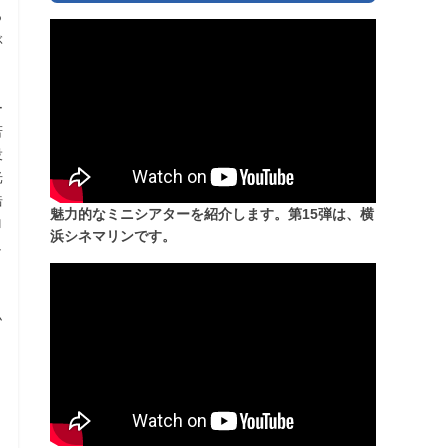
っ
ぶ
、
ー
若
役
光
浩
魅力的なミニシアターを紹介します。第15弾は、横
ロ
浜シネマリンです。
し
、
ム