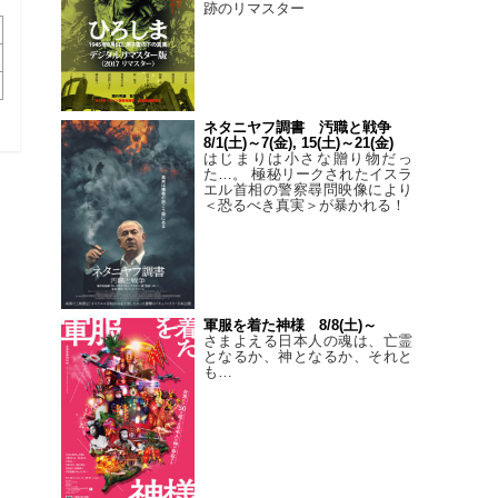
跡のリマスター
ネタニヤフ調書 汚職と戦争
8/1(土)～7(金), 15(土)～21(金)
はじまりは小さな贈り物だっ
た…。 極秘リークされたイスラ
エル首相の警察尋問映像により
＜恐るべき真実＞が暴かれる！
軍服を着た神様 8/8(土)～
さまよえる日本人の魂は、亡霊
となるか、神となるか、それと
も…