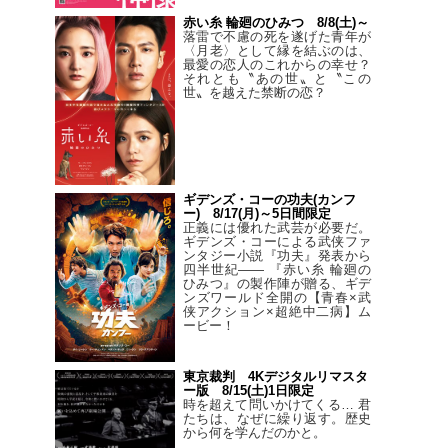
赤い糸 輪廻のひみつ 8/8(土)～
落雷で不慮の死を遂げた青年が
〈月老〉として縁を結ぶのは、
最愛の恋人のこれからの幸せ？
それとも〝あの世〟と〝この
世〟を越えた禁断の恋？
ギデンズ・コーの功夫(カンフ
ー) 8/17(月)～5日間限定
正義には優れた武芸が必要だ。
ギデンズ・コーによる武侠ファ
ンタジー小説『功夫』発表から
四半世紀―― 『赤い糸 輪廻の
ひみつ』の製作陣が贈る、ギデ
ンズワールド全開の【青春×武
侠アクション×超絶中二病】ム
ービー！
東京裁判 4Kデジタルリマスタ
ー版 8/15(土)1日限定
時を超えて問いかけてくる… 君
たちは、なぜに繰り返す。歴史
から何を学んだのかと。