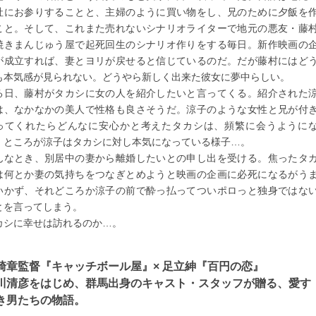
社にお参りすることと、主婦のように買い物をし、兄のために夕飯を
こと。そして、これまた売れないシナリオライターで地元の悪友・藤
焼きまんじゅう屋で起死回生のシナリオ作りをする毎日。新作映画の
が成立すれば、妻とヨリが戻せると信じているのだ。だが藤村にはど
も本気感が見られない。どうやら新しく出来た彼女に夢中らしい。
る日、藤村がタカシに女の人を紹介したいと言ってくる。紹介された
は、なかなかの美人で性格も良さそうだ。涼子のような女性と兄が付
ってくれたらどんなに安心かと考えたタカシは、頻繁に会うように
。ところが涼子はタカシに対し本気になっている様子…。
んなとき、別居中の妻から離婚したいとの申し出を受ける。焦ったタ
は何とか妻の気持ちをつなぎとめようと映画の企画に必死になるがう
いかず、それどころか涼子の前で酔っ払ってついポロっと独身ではな
とを言ってしまう。
カシに幸せは訪れるのか…。
崎章監督『キャッチボール屋』× 足立紳『百円の恋』
川清彦をはじめ、群馬出身のキャスト・スタッフが贈る、愛す
き男たちの物語。