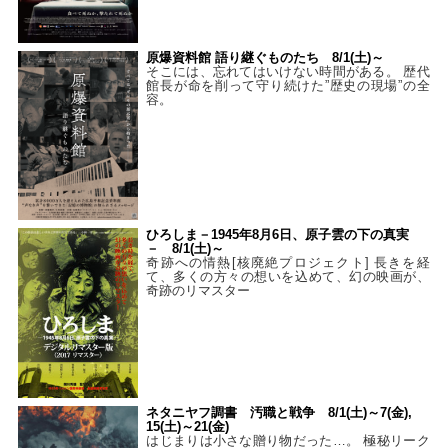
原爆資料館 語り継ぐものたち 8/1(土)～
そこには、忘れてはいけない時間がある。 歴代
館長が命を削って守り続けた”歴史の現場”の全
容。
ひろしま－1945年8月6日、原子雲の下の真実
－ 8/1(土)～
奇跡への情熱[核廃絶プロジェクト] 長きを経
て、多くの方々の想いを込めて、幻の映画が、
奇跡のリマスター
ネタニヤフ調書 汚職と戦争 8/1(土)～7(金),
15(土)～21(金)
はじまりは小さな贈り物だった…。 極秘リーク