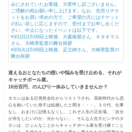
みにされていたお客様、大変申し訳ございません。
ご理解の程お願い申し上げます。なお、先売りチケ
ットをお買い求めの方で、ご希望の方にはチケット
の払い戻しに応じますので、受付までお申し出くだ
さい。中止になったイベントは以下です。
◉3/1(日)15:00回上映後、大森南朋さん、キタキマユ
さん、大崎章監督の舞台挨拶
◉3/3(火)15:00回上映後、足立紳さん、大崎章監督の
舞台挨拶
迷えるおとなたちの想いや悩みを受け止める、それが
キャッチボール屋。
10分百円、のんびり一休みしていきませんか？
タカシはある日突然会社からリストラされ、高校時代から恋
心を抱いていた恭子は結婚したと聞き・・・。３０代、仕事
なし、おまけに記憶もなくし、これぞ人生の正念場。「自分
が何をしたいのか、分からない」。そんな人生大ピンチのタ
カシは、ひょんなことからキャッチボール屋を受け継ぐこと
になる。先代のキャッチボール屋から渡されたのは部屋のカ