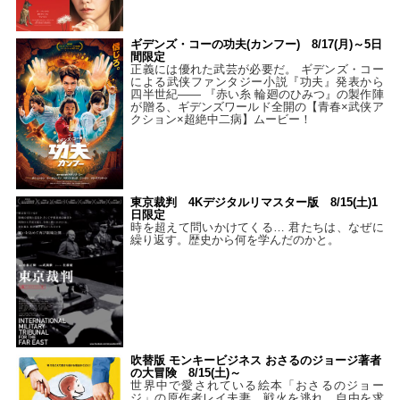
ギデンズ・コーの功夫(カンフー) 8/17(月)～5日
間限定
正義には優れた武芸が必要だ。 ギデンズ・コー
による武侠ファンタジー小説『功夫』発表から
四半世紀―― 『赤い糸 輪廻のひみつ』の製作陣
が贈る、ギデンズワールド全開の【青春×武侠ア
クション×超絶中二病】ムービー！
東京裁判 4Kデジタルリマスター版 8/15(土)1
日限定
時を超えて問いかけてくる… 君たちは、なぜに
繰り返す。歴史から何を学んだのかと。
吹替版 モンキービジネス おさるのジョージ著者
の大冒険 8/15(土)～
世界中で愛されている絵本「おさるのジョー
ジ」の原作者レイ夫妻。戦火を逃れ、自由を求