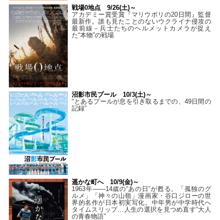
戦場0地点 9/26(土)～
アカデミー賞受賞『マリウポリの20日間』監督
最新作。誰も見たことのないウクライナ侵攻の
最前線－兵士たちのヘルメットカメラが捉え
た“本物”の戦場
沼影市民プール 10/3(土)～
“とあるプールが息を引き取るまでの、49日間の
記録”
遥かな町へ 10/9(金)～
1963年――14歳の“あの日”が甦る。「孤独のグ
ルメ」「神々の山嶺」漫画家・谷口ジローの世
界的名作が日本初実写化。中年男が中学時代へ
タイムスリップ…人生の選択を見つめ直す“大人
の青春物語”