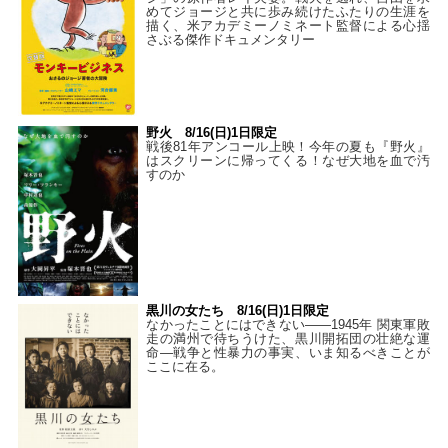
めてジョージと共に歩み続けたふたりの生涯を
描く、米アカデミーノミネート監督による心揺
さぶる傑作ドキュメンタリー
野火 8/16(日)1日限定
戦後81年アンコール上映！今年の夏も『野火』
はスクリーンに帰ってくる！なぜ大地を血で汚
すのか
黒川の女たち 8/16(日)1日限定
なかったことにはできない——1945年 関東軍敗
走の満州で待ちうけた、黒川開拓団の壮絶な運
命―戦争と性暴力の事実、いま知るべきことが
ここに在る。