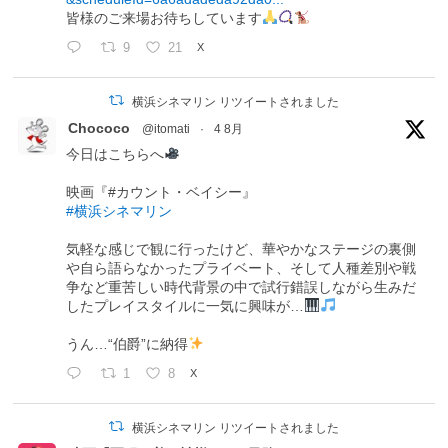
皆様のご来場お待ちしています
9
21
X
横浜シネマリン リツイートされました
Chococo
@itomati
·
4 8月
今日はこちらへ
映画『#カウント・ベイシー』
#横浜シネマリン
気軽な感じで観に行ったけど、華やかなステージの裏側
や自ら語らなかったプライベート、そして人種差別や戦
争など重苦しい時代背景の中で試行錯誤しながら生みだ
したプレイスタイルに一気に興味が…
うん…“伯爵”に納得
1
8
X
横浜シネマリン リツイートされました