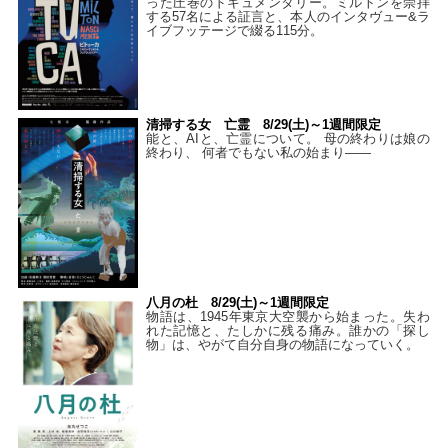
った圧巻のドキュメンタリー。ミルトンを崇拝
する57名による証言と、本人のインタヴュー&ラ
イブフッテージで綴る115分。
清掃する女 亡霊 8/29(土)～1週間限定
能と、AIと、亡霊について。 母の終わりは娘の
終わり、 何者でもない私の始まり――
八月の杜 8/29(土)～1週間限定
物語は、1945年東京大空襲から始まった。失わ
れた記憶と、たしかに残る痛み。誰かの「探し
物」は、やがて自分自身の物語になっていく。