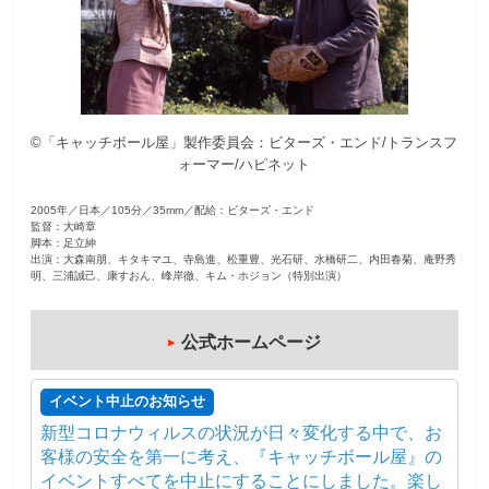
観
た
い
映
©「キャッチボール屋」製作委員会：ビターズ・エンド/トランスフ
画
ォーマー/ハピネット
は
こ
2005年／日本／105分／35mm／配給：ビターズ・エンド
の
監督：大崎章
脚本：足立紳
街
出演：大森南朋、キタキマユ、寺島進、松重豊、光石研、水橋研二、内田春菊、庵野秀
で
明、三浦誠己、康すおん、峰岸徹、キム・ホジョン（特別出演）
公式ホームページ
イベント中止のお知らせ
新型コロナウィルスの状況が日々変化する中で、お
客様の安全を第一に考え、『キャッチボール屋』の
イベントすべてを中止にすることにしました。楽し