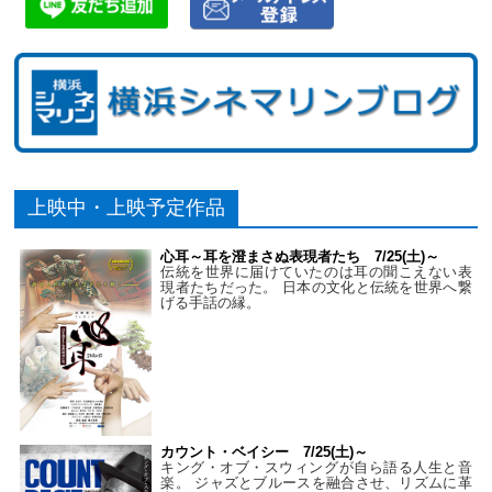
上映中・上映予定作品
心耳～耳を澄まさぬ表現者たち 7/25(土)～
伝統を世界に届けていたのは耳の聞こえない表
現者たちだった。 日本の文化と伝統を世界へ繋
げる手話の縁。
カウント・ベイシー 7/25(土)～
キング・オブ・スウィングが自ら語る人生と音
楽。 ジャズとブルースを融合させ、リズムに革