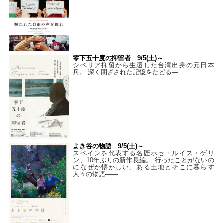
零下五十度の抑留者 9/5(土)～
シベリア抑留から生還した台湾出身の元日本
兵。 深く閉ざされた記憶をたどる—
よき谷の物語 9/5(土)～
スペインを代表する名匠ホセ・ルイス・ゲリ
ン、10年ぶりの新作長編。 行ったことがないの
になぜか懐かしい、ある土地とそこに暮らす
人々の物語――