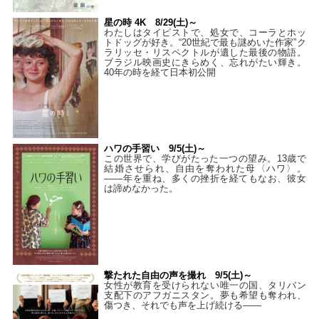
星の時 4K 8/29(土)～
わたしはタイピストで、処⼥で、コーラとホッ
トドッグが好き。“20世紀で最も謎めいた作家”ク
ラリッセ・リスペクトルが遺した最後の物語。
ブラジル映画史にきらめく、忘れがたい輝き。
40年の時を経て⽇本初公開
ハワの手習い 9/5(土)～
この世界で、学びがたった一つの望み。13歳で
結婚させられ、自由を奪われた母〈ハワ〉。
——年を重ね、多くの挫折を経てもなお、彼女
は諦めなかった。
撃たれた自由の声を撮れ 9/5(土)～
女性が教育を受けられない唯一の国、タリバン
支配下のアフガニスタン。夢も希望も奪われ、
傷つき、それでも声を上げ続ける——