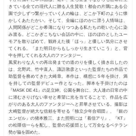
きている全ての現代人に贈る人生賛歌！都会の片隅にある公
園で少しずつ繋がっていく人の輪は、どこか下町のように懐
かしくあたたかい。そして、全編にほのかに漂う人情味は、
人間関係がどこか希薄になりつつある私たちの乾いた心に染
み渡る。どこかぎこちない会話の中に、ほのぼのとしたユー
モアを散りばめて、観終えた後「ほっ」と優しい気分にさせ
てくれる。「また明日からもしっかり生きていこう」と、背
中を押してくれる大人のファンタジー。
風変わりな人々の再出発までの道のりを優しく描き出したの
は、北野武、竹中直人、諏訪敦彦といった監督たちの作品で
助監督を務めてきた大崎章。本作は、構想に５年を掛け、満
を持しての監督デビュー作となった。脚本を手掛けたのは
『MASK DE 41』の足立紳。公園を舞台に、大人達の日常の中
に潜むさりげない幸せと希望に光を当てることで、作品を広
がりのある大人のファンタジーへと昇華させている。撮影は
大崎監督が絶大な信頼を寄せる『独立少年合唱団』、『銀の
エンゼル』の猪本雅三、また照明には『着信アリ』、『KT』
の松隈信一らを配し、監督の応援団として万全なるベテラン
勢が脇を固めた。