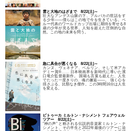
雲と大地のはざまで 8/22(土)～
壮大なアンデス山脈の下、アルパカの世話をす
る少年――僕らはこの地で今を生きている。ペ
ルー代表のワールドカップ出場に期待を寄せる8
歳の少年が見る世界。人知を超えた圧倒的な自
然。この地の未来を問う。
急に具合が悪くなる 8/22(土)～
カンヌ、ヴェネチア、ベルリン、そして米アカ
デミー賞®…… 日本映画界を新時代に導いた濱
口竜介監督最新作。 国籍も言葉も超えた、人生
でたった一度きりの、魂の邂逅――。 強く心を
揺さぶる、比類なき傑作。この3時間16分は人生
を変える。
ビトゥーカ ミルトン・ナシメント フェアウェル
ツアー 8/22(土)～
“神の声” と称される伝説的音楽家ミルトン・ナ
シメント、その半生と2022年最後のツアーに迫