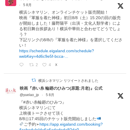
·
5 8月
横浜シネマリン、オンラインチケット販売開始！
映画『軍服を着た神様』初日8/8（土）15:20の回の販売
が開始しました！藤野陽平（出演・文化人類学者）によ
る初日舞台挨拶あり！横浜中華街と合わせてどうでしょ
う？
下記リンクの8/8の『軍服を着た神様』を選択してくださ
い！
https://schedule.eigaland.com/schedule?
webKey=4d6c9e5f-bcca-...
2
4
X
横浜シネマリン リツイートされました
映画『赤い糸 輪廻のひみつ(原題:月老)』公式
@yuelao_jp
·
5 8月
『#赤い糸輪廻のひみつ』
横浜シネマリンにて
上映後トークさせて頂く
8/8㊏17:45回のチケット販売開始しました
ご予約➢
https://app.eigaland.com/booking?
&scheduleId=6a6adadeda92da0...