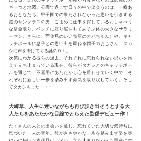
ギ一つと地図。公園で過ごす日々の中で出会うのは、一癖あ
るおとなたち。甲子園での果たされなかった思いを引きずる
謎のサングラスの男、こまめに仕事を探しているおしゃべり
な借金取り、ベンチに座り暇をもてあそぶ体の大きなサラリ
ーマン。さらに、面倒見のいい売店のオバちゃん）や、キャ
ッチボールに息子との思い出を重ねる帽子のおじさん、タカ
シに声を掛けてくる謎のＯＬ。
次第にわかる彼らの過去。それぞれに忘れられない思いを抱
えて立ち止まっている現在。彼らがタカシとのキャッチボー
ルを通じて、不器用にあたたかく心を通わせていく中で、そ
れぞれに新しい一歩を踏み出す勇気を取り戻していく。そし
てタカシもまた・・・
大崎章、人生に迷いながらも再び歩き出そうとする大
人たちをあたたかな目線でとらえた監督デビュー作！
たくさんの人との出会いを通じ、忘れていた大切な気持ちに
気づいた一人の青年。彼がささやかな一歩を踏み出す姿を爽
やかに描いた本作品は、迷い、立ち止まりながらも懸命に生