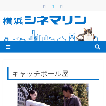
コ
ン
テ
ン
横
ツ
へ
浜
ス
キ
シ
ッ
プ
ネ
キャッチボール屋
マ
リ
ン