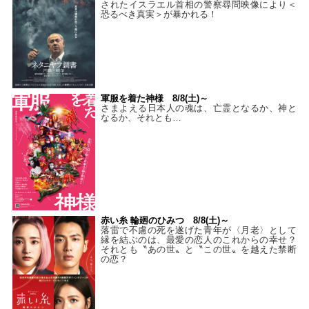
されたイスラエル首相の警察尋問映像により＜
恐るべき真実＞が暴かれる！
軍服を着た神様 8/8(土)～
さまよえる日本人の魂は、亡霊となるか、神と
なるか、それとも…
赤い糸 輪廻のひみつ 8/8(土)～
落雷で不慮の死を遂げた青年が〈月老〉として
縁を結ぶのは、最愛の恋人のこれからの幸せ？
それとも〝あの世〟と〝この世〟を越えた禁断
の恋？