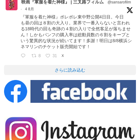
映画『軍服を着た神様』 | 三叉路フィルム
@sansarofilm
·
4 8月
『軍服を着た神様』ポレポレ東中野公開4日目。今日
も昼の回は８割の大入り。業界で一番入らないと言われ
る18時代の回も奇跡の４割の入りで全然客足が落ちませ
ん！しかもパンフの購入率は総動員数の６割をキープと
いう驚異的な状況が続いてます！多謝！明日は8/8横浜シ
ネマリンのチケット販売開始です！
8
31
X
さらに読み込む