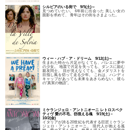
シルビアのいる街で 9/5(土)～
見つめていたい。 6年前に出会った 美しい女の
面影を求めて、 青年はその街をさまよった。
ウィー・ハブ・ア・ドリーム 9/12(土)～
生まれた時から片足がなくても、バレエに夢中
の少女。 地震で片足を失っても、ダンスに励む
親友同士。 目が見えなくても、金メダリストを
目指し風を切って走る少年。 これは、ハンディ
キャップがあっても未来をあきらめない、彼ら
の“真実の物語”。
ミケランジェロ・アントニオーニ レトロスペク
ティヴ 愛の不毛、彷徨える魂 9/19(土)－
10/2(金)
イタリアが誇る20世紀を代表する巨匠ミケラン
ジェロ・アントニオーニ。 現代人が抱える孤