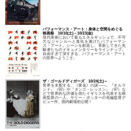
パフォーマンス・アート：身体と空間をめぐる
映画祭 10/10(土)－10/23(金)
現代美術において最もエネルギッシュで、不可
欠なジャンルへと進化を遂げたパフォーマン
ス・アート。シーンを創造し、革新してきた先
駆者たちのドキュメンタリーをラインナップ。
自由すぎて深すぎる、パフォーマンス・アート
の世界へようこそ。
ザ・ゴールドディガーズ 10/24(土)～
世界を支配する、《黄金》の謎――。『オルラ
ンド』（92）や『タンゴ・レッスン』（97）な
どで世界的な評価を得たイギリスを代表する映
画監督の一人、サリー・ポッターの長編監督デ
ビュー作、国内劇場初公開！