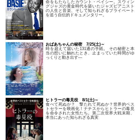
命をもたらしたカウント・ベイシー。スウィン
グジャズの黄金時代を築いたジャズピアニスト
の人生と音楽、そして知られざるプライベート
を追う自伝的ドキュメンタリー。
おばあちゃんの秘密 7/25(土)～
時を超えて届いた131通の手紙。 その秘密と本
当の想いに触れたとき、止まっていた時間がゆ
っくりと動き出す―
ヒトラーの毒見役 8/1(土)～
食べて死ぬか？ 撃たれて死ぬか？世界的ベス
トセラーを映画化！ナチスからヒトラーの毒見
を命令された女性たち。第二次世界大戦末期、
本当にあった知られざる真実