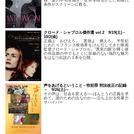
独、愛の不毛を描き、世界を揺るがした初期代
表作がスクリーンに甦る。
クロード・シャブロル傑作選 vol.2 9/19(土)－
10/2(金)
正義よ おびえろ。 悪徳よ 燃えろ。 半世紀
にわたりフランス映画界をけん引してきた映画
監督クロード・シャブロル。“悪意の眼”が輝く彼
の作品群の中でもとくに容赦のない強烈な魅力
をはなつ伝説の３本を公開。
声をあげるということ－性犯罪 刑法改正の記録
－ 9/26(土)～
その声は、社会を変える──ほんとうの正義を求
めて。誰のための法なのか──立ち上がる性暴力
サバイバー