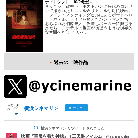
ナイトシフト 10/24(土)～
サッチャー政権下、ポストパンク時代のロンド
ンで撮られたミニマル＆リミナルな対抗映画。
ロンドン・ノッティングヒルにあるポートベロ
ー・ホテル。ライブを終えたバンドマンたち、
おちぶれた伯爵夫人、夜通しポーカーに興じる
男たち…。ホテルは幽霊が彷徨うような境界的
な空間へと化していく。
過去の上映作品
横浜シネマリン
フォロー
横浜シネマリン リツイートされました
映画『軍服を着た神様』 | 三叉路フィルム
@sansarofilm