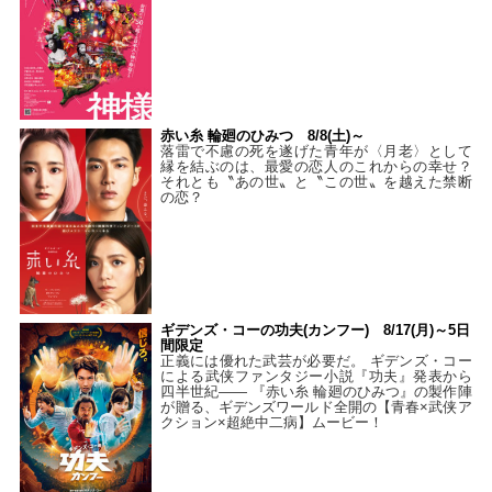
赤い糸 輪廻のひみつ 8/8(土)～
落雷で不慮の死を遂げた青年が〈月老〉として
縁を結ぶのは、最愛の恋人のこれからの幸せ？
それとも〝あの世〟と〝この世〟を越えた禁断
の恋？
ギデンズ・コーの功夫(カンフー) 8/17(月)～5日
間限定
正義には優れた武芸が必要だ。 ギデンズ・コー
による武侠ファンタジー小説『功夫』発表から
四半世紀―― 『赤い糸 輪廻のひみつ』の製作陣
が贈る、ギデンズワールド全開の【青春×武侠ア
クション×超絶中二病】ムービー！