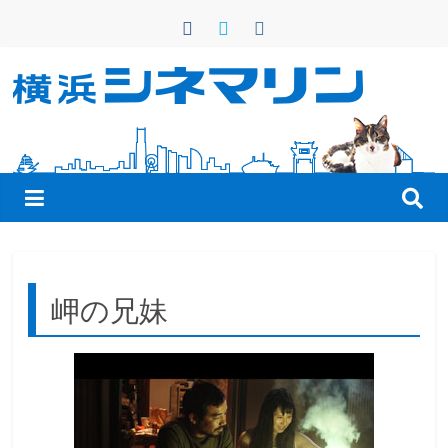
コ
ン
テ
ン
横
ツ
へ
浜
ス
キ
シ
ッ
プ
ネ
岬の兄妹
マ
リ
ン