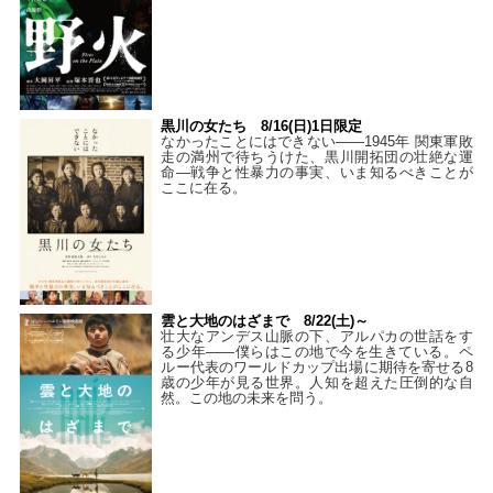
黒川の女たち 8/16(日)1日限定
なかったことにはできない——1945年 関東軍敗
走の満州で待ちうけた、黒川開拓団の壮絶な運
命―戦争と性暴力の事実、いま知るべきことが
ここに在る。
雲と大地のはざまで 8/22(土)～
壮大なアンデス山脈の下、アルパカの世話をす
る少年――僕らはこの地で今を生きている。ペ
ルー代表のワールドカップ出場に期待を寄せる8
歳の少年が見る世界。人知を超えた圧倒的な自
然。この地の未来を問う。