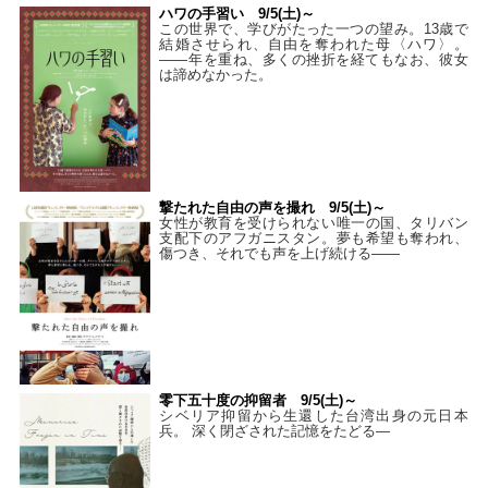
ハワの手習い 9/5(土)～
この世界で、学びがたった一つの望み。13歳で
結婚させられ、自由を奪われた母〈ハワ〉。
——年を重ね、多くの挫折を経てもなお、彼女
は諦めなかった。
撃たれた自由の声を撮れ 9/5(土)～
女性が教育を受けられない唯一の国、タリバン
支配下のアフガニスタン。夢も希望も奪われ、
傷つき、それでも声を上げ続ける——
零下五十度の抑留者 9/5(土)～
シベリア抑留から生還した台湾出身の元日本
兵。 深く閉ざされた記憶をたどる—