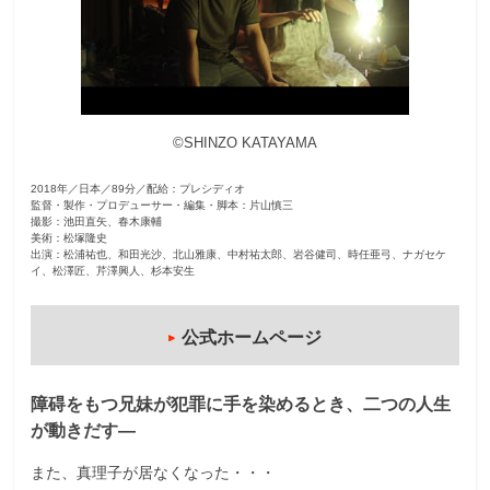
観
た
い
映
©SHINZO KATAYAMA
画
は
2018年／日本／89分／配給：プレシディオ
こ
監督・製作・プロデューサー・編集・脚本：片山慎三
の
撮影：池田直矢、春木康輔
美術：松塚隆史
街
出演：松浦祐也、和田光沙、北山雅康、中村祐太郎、岩谷健司、時任亜弓、ナガセケ
イ、松澤匠、芹澤興人、杉本安生
で
公式ホームページ
障碍をもつ兄妹が犯罪に手を染めるとき、二つの人生
が動きだす―
また、真理子が居なくなった・・・