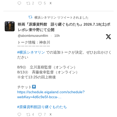
2
5
X
横浜シネマリン リツイートされました
映画『原爆資料館 語り継ぐものたち』2026.7.18(土)ポ
レポレ東中野にて公開
@abombmuseumfilm
·
10h
トーク情報：神奈川
￣￣￣￣￣￣￣￣￣
#横浜シネマリン
での追加トークが決定。ぜひお出かけく
ださい
8/9㊐ 立川直樹監督（オンライン）
8/13㊍ 斉藤俊幸監督（オンライン）
※全て13:25の回上映後
チケット
https://schedule.eigaland.com/schedule?
webKey=4d6c9e5f-bcca-...
#原爆資料館語り継ぐものたち
4
7
X