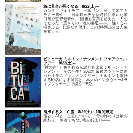
急に具合が悪くなる 8/22(土)～
カンヌ、ヴェネチア、ベルリン、そして米アカ
デミー賞®…… 日本映画界を新時代に導いた濱
口竜介監督最新作。 国籍も言葉も超えた、人生
でたった一度きりの、魂の邂逅――。 強く心を
揺さぶる、比類なき傑作。この3時間16分は人生
を変える。
ビトゥーカ ミルトン・ナシメント フェアウェル
ツアー 8/22(土)～
“神の声” と称される伝説的音楽家ミルトン・ナ
シメント、その半生と2022年最後のツアーに迫
った圧巻のドキュメンタリー。ミルトンを崇拝
する57名による証言と、本人のインタヴュー&ラ
イブフッテージで綴る115分。
清掃する女 亡霊 8/29(土)～1週間限定
能と、AIと、亡霊について。 母の終わりは娘の
終わり、 何者でもない私の始まり――