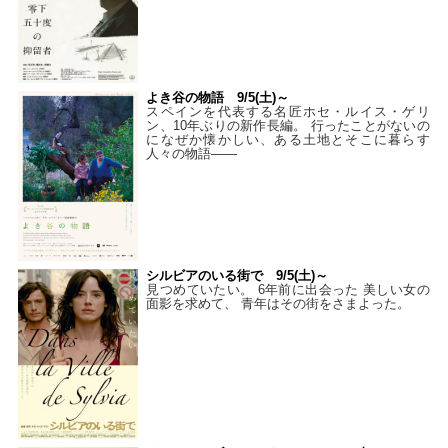
よき谷の物語 9/5(土)～
スペインを代表する名匠ホセ・ルイス・ゲリ
ン、10年ぶりの新作長編。 行ったことがないの
になぜか懐かしい、ある土地とそこに暮らす
人々の物語――
シルビアのいる街で 9/5(土)～
見つめていたい。 6年前に出会った 美しい女の
面影を求めて、 青年はその街をさまよった。