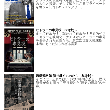
グジャズの黄金時代を築いたジャズピアニスト
の人生と音楽、そして知られざるプライベート
を追う自伝的ドキュメンタリー。
ヒトラーの毒見役 8/1(土)～
食べて死ぬか？ 撃たれて死ぬか？世界的ベス
トセラーを映画化！ナチスからヒトラーの毒見
を命令された女性たち。第二次世界大戦末期、
本当にあった知られざる真実
原爆資料館 語り継ぐものたち 8/1(土)～
そこには、忘れてはいけない時間がある。 歴代
館長が命を削って守り続けた”歴史の現場”の全
容。