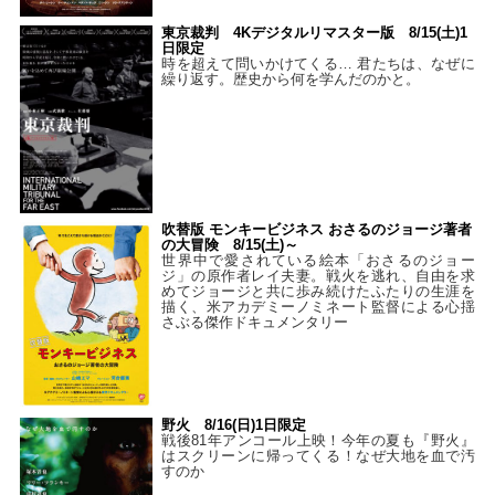
東京裁判 4Kデジタルリマスター版 8/15(土)1
日限定
時を超えて問いかけてくる… 君たちは、なぜに
繰り返す。歴史から何を学んだのかと。
吹替版 モンキービジネス おさるのジョージ著者
の大冒険 8/15(土)～
世界中で愛されている絵本「おさるのジョー
ジ」の原作者レイ夫妻。戦火を逃れ、自由を求
めてジョージと共に歩み続けたふたりの生涯を
描く、米アカデミーノミネート監督による心揺
さぶる傑作ドキュメンタリー
野火 8/16(日)1日限定
戦後81年アンコール上映！今年の夏も『野火』
はスクリーンに帰ってくる！なぜ大地を血で汚
すのか