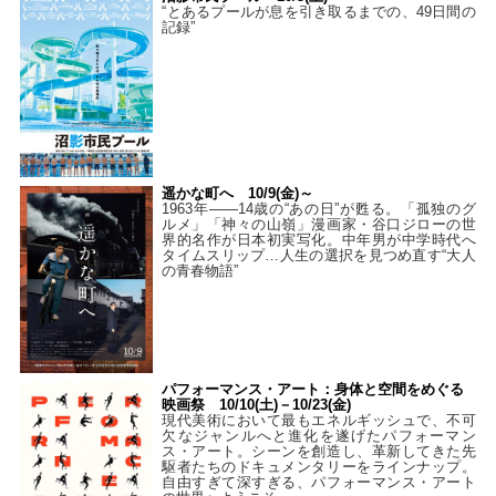
“とあるプールが息を引き取るまでの、49日間の
記録”
遥かな町へ 10/9(金)～
1963年――14歳の“あの日”が甦る。「孤独のグ
ルメ」「神々の山嶺」漫画家・谷口ジローの世
界的名作が日本初実写化。中年男が中学時代へ
タイムスリップ…人生の選択を見つめ直す“大人
の青春物語”
パフォーマンス・アート：身体と空間をめぐる
映画祭 10/10(土)－10/23(金)
現代美術において最もエネルギッシュで、不可
欠なジャンルへと進化を遂げたパフォーマン
ス・アート。シーンを創造し、革新してきた先
駆者たちのドキュメンタリーをラインナップ。
自由すぎて深すぎる、パフォーマンス・アート