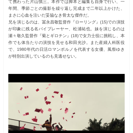
て携わった片山慎三。本作では脚本と編集も自身で行い、一
年間、季節ごとの撮影を繰り返し完成まで二年以上かけた、
まさに心血を注いだ妥協なき骨太な傑作だ。
兄を演じるのは、冨永昌敬監督作『ローリング』(15)での演技
が印象に残る名バイプレーヤー、松浦祐也。妹を演じるのは
瀬々敬久監督作『菊とギロチン』(18)で女力士役に挑戦し、本
作でも体当たりの演技を見せる和田光沙。また産婦人科医役
で、1980年代の日活ロマンポルノを代表する女優、風祭ゆき
が特別出演しているのも見逃せない。