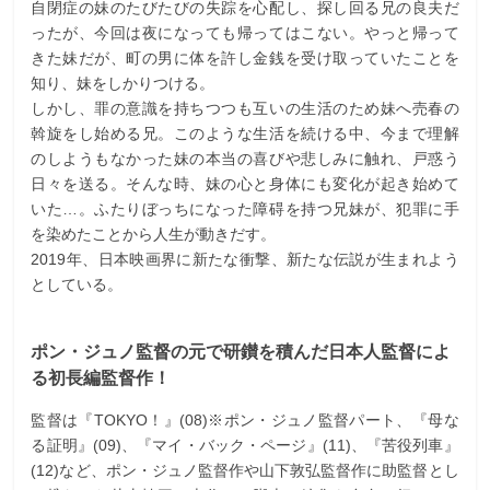
自閉症の妹のたびたびの失踪を心配し、探し回る兄の良夫だ
ったが、今回は夜になっても帰ってはこない。やっと帰って
きた妹だが、町の男に体を許し金銭を受け取っていたことを
知り、妹をしかりつける。
しかし、罪の意識を持ちつつも互いの生活のため妹へ売春の
斡旋をし始める兄。このような生活を続ける中、今まで理解
のしようもなかった妹の本当の喜びや悲しみに触れ、戸惑う
日々を送る。そんな時、妹の心と身体にも変化が起き始めて
いた…。ふたりぼっちになった障碍を持つ兄妹が、犯罪に手
を染めたことから人生が動きだす。
2019年、日本映画界に新たな衝撃、新たな伝説が生まれよう
としている。
ポン・ジュノ監督の元で研鑚を積んだ日本人監督によ
る初長編監督作！
監督は『TOKYO！』(08)※ポン・ジュノ監督パート、『母な
る証明』(09)、『マイ・バック・ページ』(11)、『苦役列車』
(12)など、ポン・ジュノ監督作や山下敦弘監督作に助監督とし