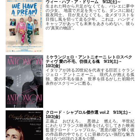
ウィー・ハブ・ア・ドリーム 9/12(土)～
生まれた時から片足がなくても、バレエに夢中
の少女。 地震で片足を失っても、ダンスに励む
親友同士。 目が見えなくても、金メダリストを
目指し風を切って走る少年。 これは、ハンディ
キャップがあっても未来をあきらめない、彼ら
の“真実の物語”。
ミケランジェロ・アントニオーニ レトロスペク
ティヴ 愛の不毛、彷徨える魂 9/19(土)－
10/2(金)
イタリアが誇る20世紀を代表する巨匠ミケラン
ジェロ・アントニオーニ。 現代人が抱える孤
独、愛の不毛を描き、世界を揺るがした初期代
表作がスクリーンに甦る。
クロード・シャブロル傑作選 vol.2 9/19(土)－
10/2(金)
正義よ おびえろ。 悪徳よ 燃えろ。 半世紀
にわたりフランス映画界をけん引してきた映画
監督クロード・シャブロル。“悪意の眼”が輝く彼
の作品群の中でもとくに容赦のない強烈な魅力
をはなつ伝説の３本を公開。