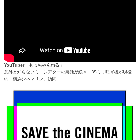
YouTuber「もっちゃんねる」
意外と知らないミニシアターの裏話が続々…35ミリ映写機が現役
の「横浜シネマリン」訪問