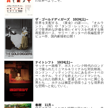
の世界へようこそ。
ザ・ゴールドディガーズ 10/24(土)～
世界を支配する、《黄金》の謎――。『オルラ
ンド』（92）や『タンゴ・レッスン』（97）な
どで世界的な評価を得たイギリスを代表する映
画監督の一人、サリー・ポッターの長編監督デ
ビュー作、国内劇場初公開！
ナイトシフト 10/24(土)～
サッチャー政権下、ポストパンク時代のロンド
ンで撮られたミニマル＆リミナルな対抗映画。
ロンドン・ノッティングヒルにあるポートベロ
ー・ホテル。ライブを終えたバンドマンたち、
おちぶれた伯爵夫人、夜通しポーカーに興じる
男たち…。ホテルは幽霊が彷徨うような境界的
な空間へと化していく。
春樹 11月～