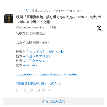
横浜シネマリン リツイートされました
映画『原爆資料館 語り継ぐものたち』2026.7.18(土)ポ
レポレ東中野にて公開
@abombmuseumfilm
·
6 8月
⋱8/7(金)公開開始⋰
お近くの映画館へぜひ！
神奈川
#あつぎのえいがかんkiki
栃木
#小山シネマロブレ
佐賀
#シアターシエマ
熊本
#Denkikan
https://abombmuseum-film.com/#theater
#原爆資料館語り継ぐものたち
13
14
X
さらに読み込む