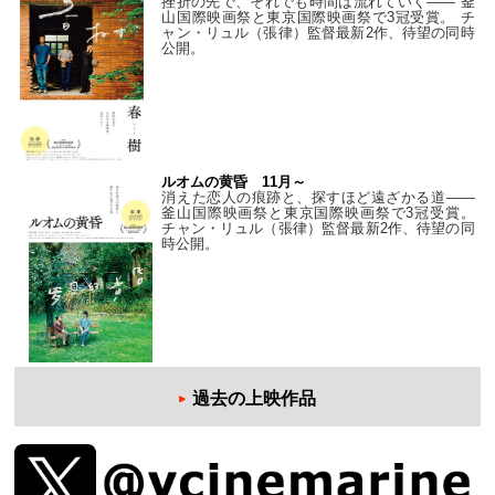
挫折の先で、それでも時間は流れていく—— 釜
山国際映画祭と東京国際映画祭で3冠受賞。 チ
ャン・リュル（張律）監督最新2作、待望の同時
公開。
ルオムの黄昏 11月～
消えた恋人の痕跡と、探すほど遠ざかる道——
釜山国際映画祭と東京国際映画祭で3冠受賞。
チャン・リュル（張律）監督最新2作、待望の同
時公開。
過去の上映作品