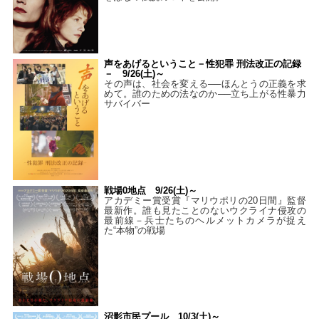
声をあげるということ－性犯罪 刑法改正の記録
－ 9/26(土)～
その声は、社会を変える──ほんとうの正義を求
めて。誰のための法なのか──立ち上がる性暴力
サバイバー
戦場0地点 9/26(土)～
アカデミー賞受賞『マリウポリの20日間』監督
最新作。誰も見たことのないウクライナ侵攻の
最前線－兵士たちのヘルメットカメラが捉え
た“本物”の戦場
沼影市民プール 10/3(土)～