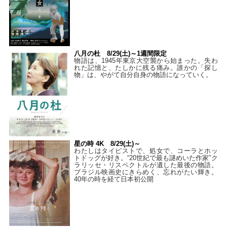
八月の杜 8/29(土)～1週間限定
物語は、1945年東京大空襲から始まった。失わ
れた記憶と、たしかに残る痛み。誰かの「探し
物」は、やがて自分自身の物語になっていく。
星の時 4K 8/29(土)～
わたしはタイピストで、処⼥で、コーラとホッ
トドッグが好き。“20世紀で最も謎めいた作家”ク
ラリッセ・リスペクトルが遺した最後の物語。
ブラジル映画史にきらめく、忘れがたい輝き。
40年の時を経て⽇本初公開