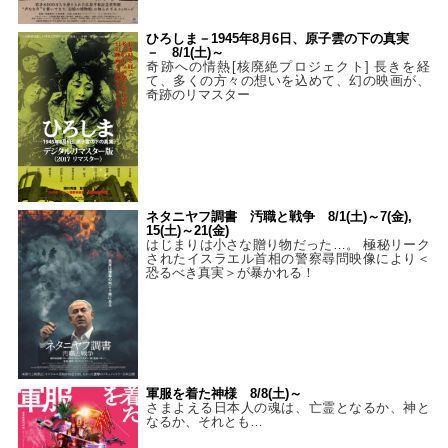
ひろしま－1945年8月6日、原子雲の下の真実
－ 8/1(土)～
奇跡への情熱[核廃絶プロジェクト] 長きを経
て、多くの方々の想いを込めて、幻の映画が、
奇跡のリマスター
ネタニヤフ調書 汚職と戦争 8/1(土)～7(金),
15(土)～21(金)
はじまりは小さな贈り物だった…。 極秘リーク
されたイスラエル首相の警察尋問映像により＜
恐るべき真実＞が暴かれる！
軍服を着た神様 8/8(土)～
さまよえる日本人の魂は、亡霊となるか、神と
なるか、それとも…