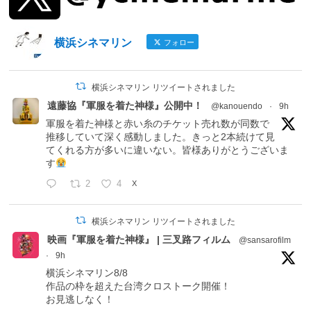
横浜シネマリン
フォロー
横浜シネマリン リツイートされました
遠藤協『軍服を着た神様』公開中！
@kanouendo
·
9h
軍服を着た神様と赤い糸のチケット売れ数が同数で
推移していて深く感動しました。きっと2本続けて見
てくれる方が多いに違いない。皆様ありがとうございま
す
2
4
X
横浜シネマリン リツイートされました
映画『軍服を着た神様』 | 三叉路フィルム
@sansarofilm
·
9h
横浜シネマリン8/8
作品の枠を超えた台湾クロストーク開催！
お見逃しなく！