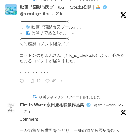
映画『沼影市民プール』｜9/5(土)公開｜
@numakage_film
·
21h
⊱━━━━━━━━━━━━━━━━━━⊰
𓂃
映画『沼影市民プール』𓂃
𓂃
公開まであと1ヶ月！𓂃
⊱━━━━━━━━━━━━━━━━━━⊰
＼＼感想コメント紹介／／
コットンのきょんさん（@k_is_abokado）より、心あた
たまるコメントが届きました。
◦ ◦ ◦ ◦ ◦ ◦ ◦ ◦ ◦ ◦ ◦
12
49
X
横浜シネマリン リツイートされました
Fire in Water 永田康祐映像作品集
@fireinwater2026
·
21h
Comment
一匹の魚から世界をたどり、一杯の酒から歴史をひら