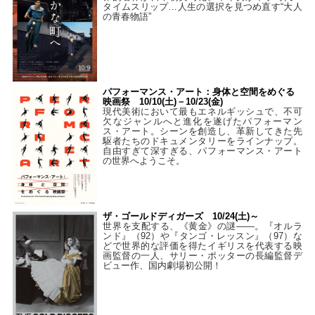
タイムスリップ…人生の選択を見つめ直す“大人
の青春物語”
パフォーマンス・アート：身体と空間をめぐる
映画祭 10/10(土)－10/23(金)
現代美術において最もエネルギッシュで、不可
欠なジャンルへと進化を遂げたパフォーマン
ス・アート。シーンを創造し、革新してきた先
駆者たちのドキュメンタリーをラインナップ。
自由すぎて深すぎる、パフォーマンス・アート
の世界へようこそ。
ザ・ゴールドディガーズ 10/24(土)～
世界を支配する、《黄金》の謎――。『オルラ
ンド』（92）や『タンゴ・レッスン』（97）な
どで世界的な評価を得たイギリスを代表する映
画監督の一人、サリー・ポッターの長編監督デ
ビュー作、国内劇場初公開！