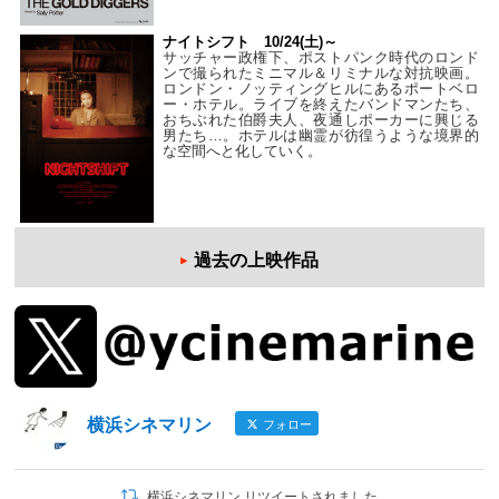
ナイトシフト 10/24(土)～
サッチャー政権下、ポストパンク時代のロンド
ンで撮られたミニマル＆リミナルな対抗映画。
ロンドン・ノッティングヒルにあるポートベロ
ー・ホテル。ライブを終えたバンドマンたち、
おちぶれた伯爵夫人、夜通しポーカーに興じる
男たち…。ホテルは幽霊が彷徨うような境界的
な空間へと化していく。
過去の上映作品
横浜シネマリン
フォロー
横浜シネマリン リツイートされました