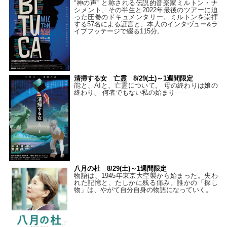
“神の声” と称される伝説的音楽家ミルトン・ナ
シメント、その半生と2022年最後のツアーに迫
った圧巻のドキュメンタリー。ミルトンを崇拝
する57名による証言と、本人のインタヴュー&ラ
イブフッテージで綴る115分。
清掃する女 亡霊 8/29(土)～1週間限定
能と、AIと、亡霊について。 母の終わりは娘の
終わり、 何者でもない私の始まり――
八月の杜 8/29(土)～1週間限定
物語は、1945年東京大空襲から始まった。失わ
れた記憶と、たしかに残る痛み。誰かの「探し
物」は、やがて自分自身の物語になっていく。