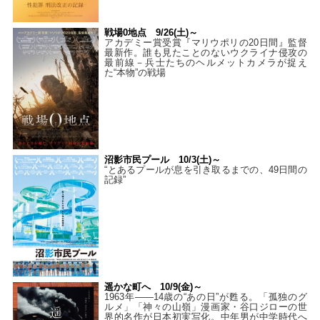
戦場0地点 9/26(土)～
アカデミー賞受賞『マリウポリの20日間』監督
最新作。誰も見たことのないウクライナ侵攻の
最前線－兵士たちのヘルメットカメラが捉え
た“本物”の戦場
沼影市民プール 10/3(土)～
“とあるプールが息を引き取るまでの、49日間の
記録”
遥かな町へ 10/9(金)～
1963年――14歳の“あの日”が甦る。「孤独のグ
ルメ」「神々の山嶺」漫画家・谷口ジローの世
界的名作が日本初実写化。中年男が中学時代へ