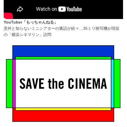
YouTuber「もっちゃんねる」
意外と知らないミニシアターの裏話が続々…35ミリ映写機が現役
の「横浜シネマリン」訪問