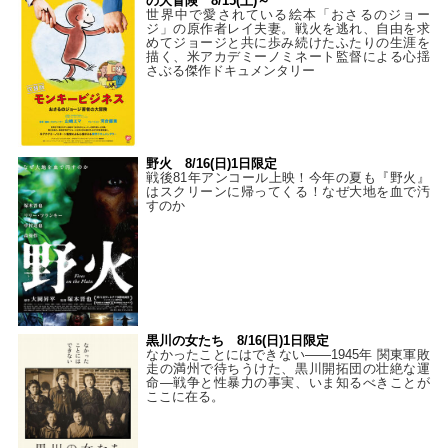
の大冒険 8/15(土)～
世界中で愛されている絵本「おさるのジョー
ジ」の原作者レイ夫妻。戦火を逃れ、自由を求
めてジョージと共に歩み続けたふたりの生涯を
描く、米アカデミーノミネート監督による心揺
さぶる傑作ドキュメンタリー
野火 8/16(日)1日限定
戦後81年アンコール上映！今年の夏も『野火』
はスクリーンに帰ってくる！なぜ大地を血で汚
すのか
黒川の女たち 8/16(日)1日限定
なかったことにはできない——1945年 関東軍敗
走の満州で待ちうけた、黒川開拓団の壮絶な運
命―戦争と性暴力の事実、いま知るべきことが
ここに在る。