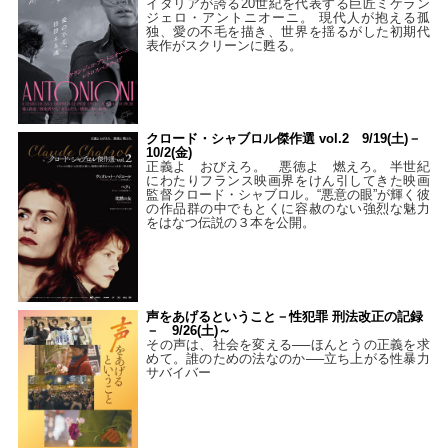
イタリアが誇る20世紀を代表する巨匠ミケラン
ジェロ・アントニオーニ。 現代人が抱える孤
独、愛の不毛を描き、世界を揺るがした初期代
表作がスクリーンに甦る。
クロード・シャブロル傑作選 vol.2 9/19(土)－
10/2(金)
正義よ おびえろ。 悪徳よ 燃えろ。 半世紀
にわたりフランス映画界をけん引してきた映画
監督クロード・シャブロル。“悪意の眼”が輝く彼
の作品群の中でもとくに容赦のない強烈な魅力
をはなつ伝説の３本を公開。
声をあげるということ－性犯罪 刑法改正の記録
－ 9/26(土)～
その声は、社会を変える──ほんとうの正義を求
めて。誰のための法なのか──立ち上がる性暴力
サバイバー