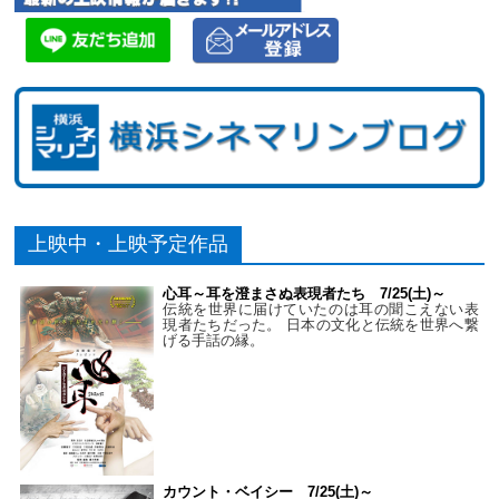
上映中・上映予定作品
心耳～耳を澄まさぬ表現者たち 7/25(土)～
伝統を世界に届けていたのは耳の聞こえない表
現者たちだった。 日本の文化と伝統を世界へ繋
げる手話の縁。
カウント・ベイシー 7/25(土)～