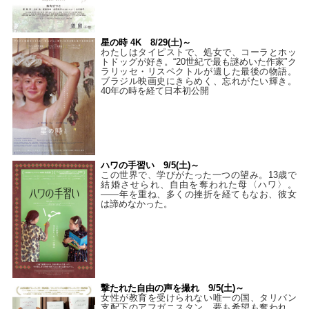
星の時 4K 8/29(土)～
わたしはタイピストで、処⼥で、コーラとホッ
トドッグが好き。“20世紀で最も謎めいた作家”ク
ラリッセ・リスペクトルが遺した最後の物語。
ブラジル映画史にきらめく、忘れがたい輝き。
40年の時を経て⽇本初公開
ハワの手習い 9/5(土)～
この世界で、学びがたった一つの望み。13歳で
結婚させられ、自由を奪われた母〈ハワ〉。
——年を重ね、多くの挫折を経てもなお、彼女
は諦めなかった。
撃たれた自由の声を撮れ 9/5(土)～
女性が教育を受けられない唯一の国、タリバン
支配下のアフガニスタン。夢も希望も奪われ、