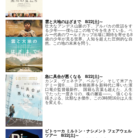
雲と大地のはざまで 8/22(土)～
壮大なアンデス山脈の下、アルパカの世話をす
る少年――僕らはこの地で今を生きている。ペ
ルー代表のワールドカップ出場に期待を寄せる8
歳の少年が見る世界。人知を超えた圧倒的な自
然。この地の未来を問う。
急に具合が悪くなる 8/22(土)～
カンヌ、ヴェネチア、ベルリン、そして米アカ
デミー賞®…… 日本映画界を新時代に導いた濱
口竜介監督最新作。 国籍も言葉も超えた、人生
でたった一度きりの、魂の邂逅――。 強く心を
揺さぶる、比類なき傑作。この3時間16分は人生
を変える。
ビトゥーカ ミルトン・ナシメント フェアウェル
ツアー 8/22(土)～