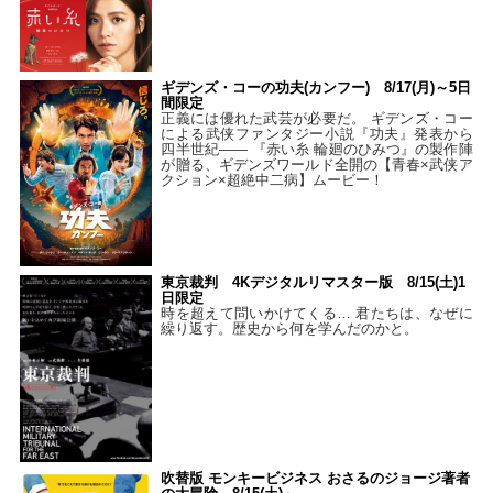
ギデンズ・コーの功夫(カンフー) 8/17(月)～5日
間限定
正義には優れた武芸が必要だ。 ギデンズ・コー
による武侠ファンタジー小説『功夫』発表から
四半世紀―― 『赤い糸 輪廻のひみつ』の製作陣
が贈る、ギデンズワールド全開の【青春×武侠ア
クション×超絶中二病】ムービー！
東京裁判 4Kデジタルリマスター版 8/15(土)1
日限定
時を超えて問いかけてくる… 君たちは、なぜに
繰り返す。歴史から何を学んだのかと。
吹替版 モンキービジネス おさるのジョージ著者