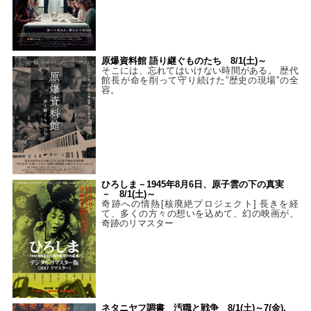
原爆資料館 語り継ぐものたち 8/1(土)～
そこには、忘れてはいけない時間がある。 歴代
館長が命を削って守り続けた”歴史の現場”の全
容。
ひろしま－1945年8月6日、原子雲の下の真実
－ 8/1(土)～
奇跡への情熱[核廃絶プロジェクト] 長きを経
て、多くの方々の想いを込めて、幻の映画が、
奇跡のリマスター
ネタニヤフ調書 汚職と戦争 8/1(土)～7(金),