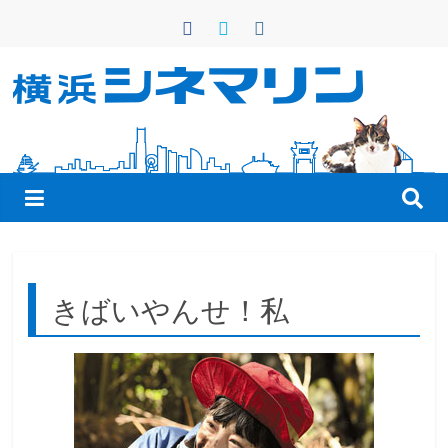
コ
ン
テ
ン
横
ツ
へ
浜
ス
キ
シ
ッ
プ
ネ
きばいやんせ！私
マ
リ
ン