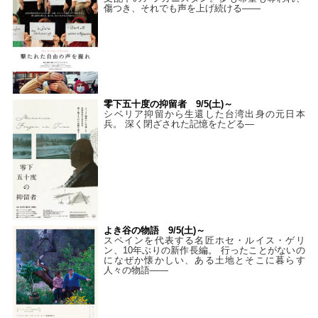
傷つき、それでも声を上げ続ける——
零下五十度の抑留者 9/5(土)～
シベリア抑留から生還した台湾出身の元日本
兵。 深く閉ざされた記憶をたどる—
よき谷の物語 9/5(土)～
スペインを代表する名匠ホセ・ルイス・ゲリ
ン、10年ぶりの新作長編。 行ったことがないの
になぜか懐かしい、ある土地とそこに暮らす
人々の物語――