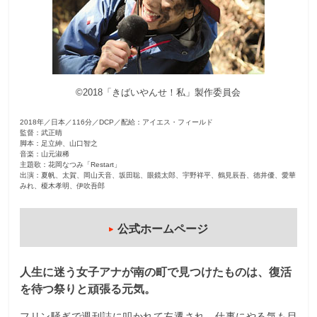
観
た
い
映
©2018「きばいやんせ！私」製作委員会
画
は
2018年／日本／116分／DCP／配給：アイエス・フィールド
こ
監督：武正晴
の
脚本：足立紳、山口智之
音楽：山元淑稀
街
主題歌：花岡なつみ「Restart」
出演：夏帆、太賀、岡山天音、坂田聡、眼鏡太郎、宇野祥平、鶴見辰吾、徳井優、愛華
で
みれ、榎木孝明、伊吹吾郎
公式ホームページ
人生に迷う女子アナが南の町で見つけたものは、復活
を待つ祭りと頑張る元気。
フリン騒ぎで週刊誌に叩かれて左遷され、仕事にやる気も目