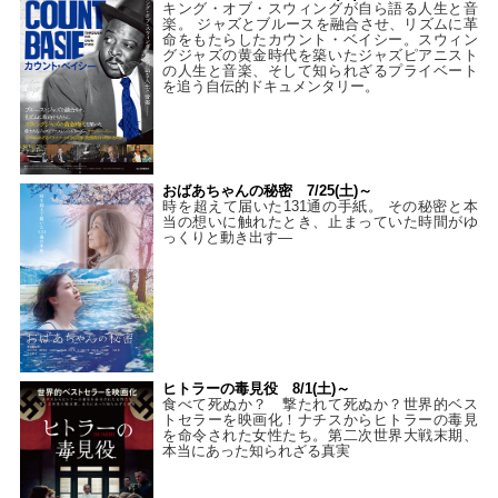
キング・オブ・スウィングが自ら語る人生と音
楽。 ジャズとブルースを融合させ、リズムに革
命をもたらしたカウント・ベイシー。スウィン
グジャズの黄金時代を築いたジャズピアニスト
の人生と音楽、そして知られざるプライベート
を追う自伝的ドキュメンタリー。
おばあちゃんの秘密 7/25(土)～
時を超えて届いた131通の手紙。 その秘密と本
当の想いに触れたとき、止まっていた時間がゆ
っくりと動き出す―
ヒトラーの毒見役 8/1(土)～
食べて死ぬか？ 撃たれて死ぬか？世界的ベス
トセラーを映画化！ナチスからヒトラーの毒見
を命令された女性たち。第二次世界大戦末期、
本当にあった知られざる真実