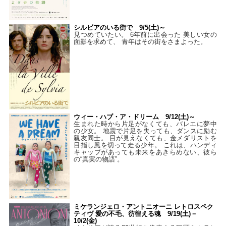
シルビアのいる街で 9/5(土)～
見つめていたい。 6年前に出会った 美しい女の
面影を求めて、 青年はその街をさまよった。
ウィー・ハブ・ア・ドリーム 9/12(土)～
生まれた時から片足がなくても、バレエに夢中
の少女。 地震で片足を失っても、ダンスに励む
親友同士。 目が見えなくても、金メダリストを
目指し風を切って走る少年。 これは、ハンディ
キャップがあっても未来をあきらめない、彼ら
の“真実の物語”。
ミケランジェロ・アントニオーニ レトロスペク
ティヴ 愛の不毛、彷徨える魂 9/19(土)－
10/2(金)