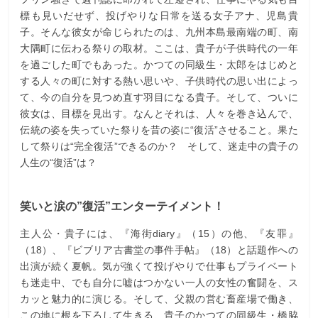
標も見いだせず、投げやりな日常を送る女子アナ、児島貴
子。そんな彼女が命じられたのは、九州本島最南端の町、南
大隅町に伝わる祭りの取材。ここは、貴子が子供時代の一年
を過ごした町でもあった。かつての同級生・太郎をはじめと
する人々の町に対する熱い思いや、子供時代の思い出によっ
て、今の自分を見つめ直す羽目になる貴子。そして、ついに
彼女は、目標を見出す。なんとそれは、人々を巻き込んで、
伝統の姿を失っていた祭りを昔の姿に“復活”させること。果た
して祭りは“完全復活”できるのか？ そして、迷走中の貴子の
人生の“復活”は？
笑いと涙の”復活”エンターテイメント！
主人公・貴子には、『海街diary』（15）の他、『友罪』
（18）、『ビブリア古書堂の事件手帖』（18）と話題作への
出演が続く夏帆。気が強くて投げやりで仕事もプライベート
も迷走中、でも自分に嘘はつかない一人の女性の奮闘を、ス
カッと魅力的に演じる。そして、父親の営む畜産場で働き、
この地に根を下ろして生きる、貴子のかつての同級生・橋脇