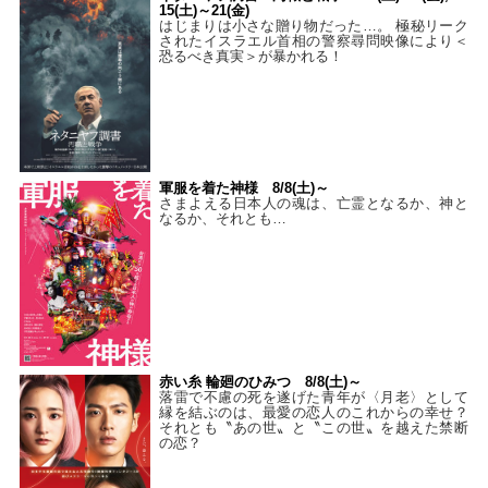
15(土)～21(金)
はじまりは小さな贈り物だった…。 極秘リーク
されたイスラエル首相の警察尋問映像により＜
恐るべき真実＞が暴かれる！
軍服を着た神様 8/8(土)～
さまよえる日本人の魂は、亡霊となるか、神と
なるか、それとも…
赤い糸 輪廻のひみつ 8/8(土)～
落雷で不慮の死を遂げた青年が〈月老〉として
縁を結ぶのは、最愛の恋人のこれからの幸せ？
それとも〝あの世〟と〝この世〟を越えた禁断
の恋？