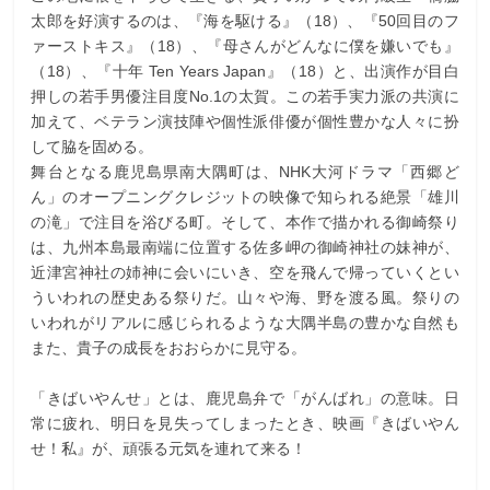
太郎を好演するのは、『海を駆ける』（18）、『50回目のフ
ァーストキス』（18）、『母さんがどんなに僕を嫌いでも』
（18）、『十年 Ten Years Japan』（18）と、出演作が目白
押しの若手男優注目度No.1の太賀。この若手実力派の共演に
加えて、ベテラン演技陣や個性派俳優が個性豊かな人々に扮
して脇を固める。
舞台となる鹿児島県南大隅町は、NHK大河ドラマ「西郷ど
ん」のオープニングクレジットの映像で知られる絶景「雄川
の滝」で注目を浴びる町。そして、本作で描かれる御崎祭り
は、九州本島最南端に位置する佐多岬の御崎神社の妹神が、
近津宮神社の姉神に会いにいき、空を飛んで帰っていくとい
ういわれの歴史ある祭りだ。山々や海、野を渡る風。祭りの
いわれがリアルに感じられるような大隅半島の豊かな自然も
また、貴子の成長をおおらかに見守る。
「きばいやんせ」とは、鹿児島弁で「がんばれ」の意味。日
常に疲れ、明日を見失ってしまったとき、映画『きばいやん
せ！私』が、頑張る元気を連れて来る！