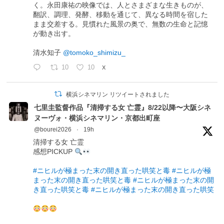
く。永田康祐の映像では、人とさまざまな生きものが、
翻訳、調理、発酵、移動を通じて、異なる時間を宿した
まま交差する。見慣れた風景の奥で、無数の生命と記憶
が動き出す。
清水知子
@tomoko_shimizu_
10
10
X
横浜シネマリン リツイートされました
七里圭監督作品『清掃する女 亡霊』8/22以降〜大阪シネ
ヌーヴォ・横浜シネマリン・京都出町座
@bourei2026
·
19h
清掃する女 亡霊
感想PICKUP
#ニヒルが極まった末の開き直った哄笑と毒
#ニヒルが極
まった末の開き直った哄笑と毒
#ニヒルが極まった末の開
き直った哄笑と毒
#ニヒルが極まった末の開き直った哄笑