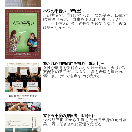
ハワの手習い 9/5(土)～
この世界で、学びがたった一つの望み。13歳で
結婚させられ、自由を奪われた母〈ハワ〉。
——年を重ね、多くの挫折を経てもなお、彼女
は諦めなかった。
撃たれた自由の声を撮れ 9/5(土)～
女性が教育を受けられない唯一の国、タリバン
支配下のアフガニスタン。夢も希望も奪われ、
傷つき、それでも声を上げ続ける——
零下五十度の抑留者 9/5(土)～
シベリア抑留から生還した台湾出身の元日本
兵。 深く閉ざされた記憶をたどる—