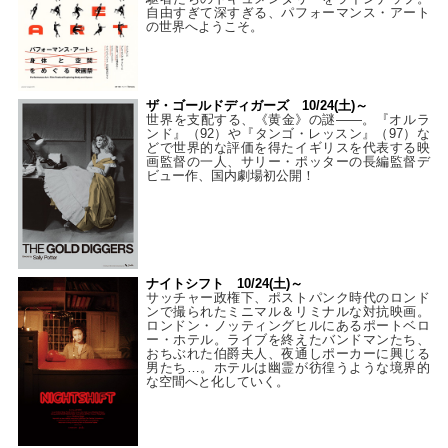
自由すぎて深すぎる、パフォーマンス・アート
の世界へようこそ。
ザ・ゴールドディガーズ 10/24(土)～
世界を支配する、《黄金》の謎――。『オルラ
ンド』（92）や『タンゴ・レッスン』（97）な
どで世界的な評価を得たイギリスを代表する映
画監督の一人、サリー・ポッターの長編監督デ
ビュー作、国内劇場初公開！
ナイトシフト 10/24(土)～
サッチャー政権下、ポストパンク時代のロンド
ンで撮られたミニマル＆リミナルな対抗映画。
ロンドン・ノッティングヒルにあるポートベロ
ー・ホテル。ライブを終えたバンドマンたち、
おちぶれた伯爵夫人、夜通しポーカーに興じる
男たち…。ホテルは幽霊が彷徨うような境界的
な空間へと化していく。