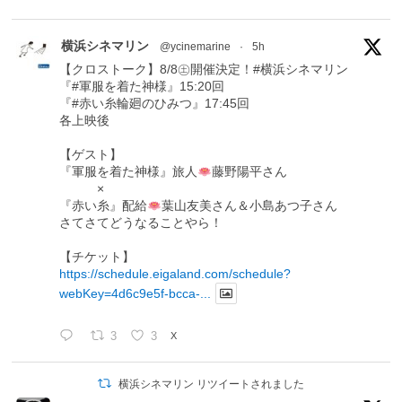
横浜シネマリン
@ycinemarine
·
5h
【クロストーク】8/8㊏開催決定！#横浜シネマリン
『#軍服を着た神様』15:20回
『#赤い糸輪廻のひみつ』17:45回
各上映後
【ゲスト】
『軍服を着た神様』旅人
藤野陽平さん
×
『赤い糸』配給
葉山友美さん＆小島あつ子さん
さてさてどうなることやら！
【チケット】
https://schedule.eigaland.com/schedule?
webKey=4d6c9e5f-bcca-...
3
3
X
横浜シネマリン リツイートされました