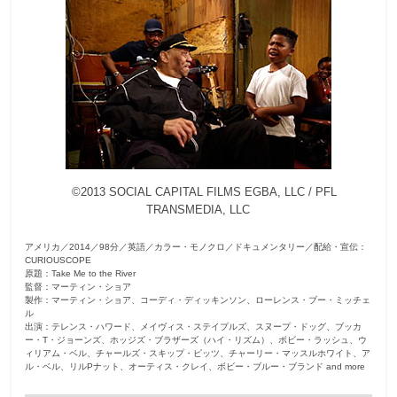
観
た
い
映
画
は
こ
の
©2013 SOCIAL CAPITAL FILMS EGBA, LLC / PFL
街
TRANSMEDIA, LLC
で
アメリカ／2014／98分／英語／カラー・モノクロ／ドキュメンタリー／配給・宣伝：
CURIOUSCOPE
原題：Take Me to the River
監督：マーティン・ショア
製作：マーティン・ショア、コーディ・ディッキンソン、ローレンス・ブー・ミッチェ
ル
出演：テレンス・ハワード、メイヴィス・ステイプルズ、スヌープ・ドッグ、ブッカ
ー・T・ジョーンズ、ホッジズ・ブラザーズ（ハイ・リズム）、ボビー・ラッシュ、ウ
ィリアム・ベル、チャールズ・スキップ・ピッツ、チャーリー・マッスルホワイト、ア
ル・ベル、リルPナット、オーティス・クレイ、ボビー・ブルー・ブランド and more