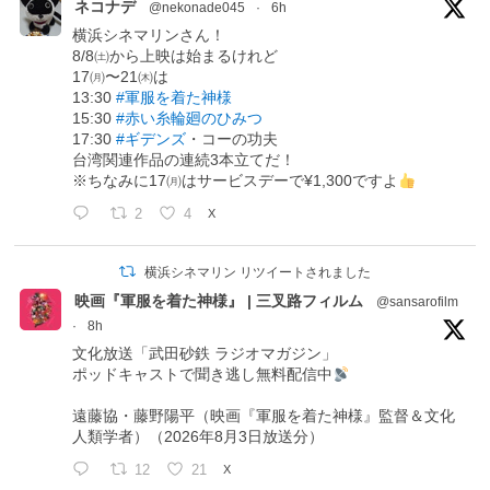
ネコナデ
@nekonade045
·
6h
横浜シネマリンさん！
8/8㈯から上映は始まるけれど
17㈪〜21㈭は
13:30
#軍服を着た神様
15:30
#赤い糸輪廻のひみつ
17:30
#ギデンズ
・コーの功夫
台湾関連作品の連続3本立てだ！
※ちなみに17㈪はサービスデーで¥1,300ですよ
2
4
X
横浜シネマリン リツイートされました
映画『軍服を着た神様』 | 三叉路フィルム
@sansarofilm
·
8h
文化放送「武田砂鉄 ラジオマガジン」
ポッドキャストで聞き逃し無料配信中
遠藤協・藤野陽平（映画『軍服を着た神様』監督＆文化
人類学者）（2026年8月3日放送分）
12
21
X