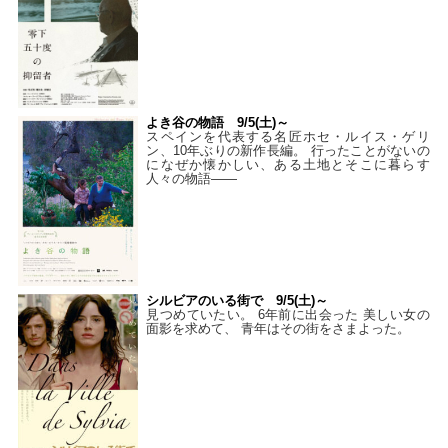
よき谷の物語 9/5(土)～
スペインを代表する名匠ホセ・ルイス・ゲリ
ン、10年ぶりの新作長編。 行ったことがないの
になぜか懐かしい、ある土地とそこに暮らす
人々の物語――
シルビアのいる街で 9/5(土)～
見つめていたい。 6年前に出会った 美しい女の
面影を求めて、 青年はその街をさまよった。