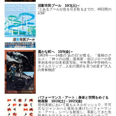
沼影市民プール 10/3(土)～
“とあるプールが息を引き取るまでの、49日間の
記録”
遥かな町へ 10/9(金)～
1963年――14歳の“あの日”が甦る。「孤独のグ
ルメ」「神々の山嶺」漫画家・谷口ジローの世
界的名作が日本初実写化。中年男が中学時代へ
タイムスリップ…人生の選択を見つめ直す“大人
の青春物語”
パフォーマンス・アート：身体と空間をめぐる
映画祭 10/10(土)－10/23(金)
現代美術において最もエネルギッシュで、不可
欠なジャンルへと進化を遂げたパフォーマン
ス・アート。シーンを創造し、革新してきた先
駆者たちのドキュメンタリーをラインナップ。