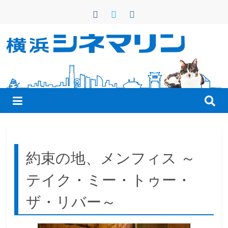
コ
ン
テ
ン
横
ツ
へ
浜
ス
キ
シ
ッ
プ
ネ
約束の地、メンフィス ～
マ
テイク・ミー・トゥー・
リ
ザ・リバー～
ン