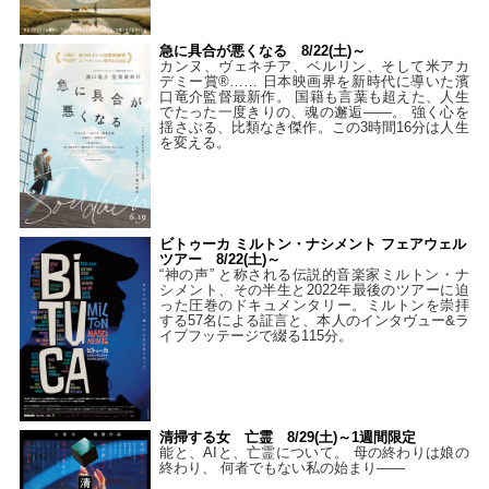
急に具合が悪くなる 8/22(土)～
カンヌ、ヴェネチア、ベルリン、そして米アカ
デミー賞®…… 日本映画界を新時代に導いた濱
口竜介監督最新作。 国籍も言葉も超えた、人生
でたった一度きりの、魂の邂逅――。 強く心を
揺さぶる、比類なき傑作。この3時間16分は人生
を変える。
ビトゥーカ ミルトン・ナシメント フェアウェル
ツアー 8/22(土)～
“神の声” と称される伝説的音楽家ミルトン・ナ
シメント、その半生と2022年最後のツアーに迫
った圧巻のドキュメンタリー。ミルトンを崇拝
する57名による証言と、本人のインタヴュー&ラ
イブフッテージで綴る115分。
清掃する女 亡霊 8/29(土)～1週間限定
能と、AIと、亡霊について。 母の終わりは娘の
終わり、 何者でもない私の始まり――