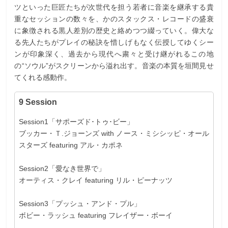
ツといった巨匠たちが次世代を担う若者に音楽を継承する貴
重なセッションの数々を、かのスタックス・レコードの盛衰
に象徴される黒人差別の歴史と絡めつつ綴っていく。偉大な
る先人たちがプレイの秘訣を惜しげもなく伝授してゆくシー
ンが印象深く、過去から現代へ粛々と受け継がれるこの地
の“ソウル”がスクリーンから溢れ出す。音楽の本質を垣間見せ
てくれる感動作。
9 Session
Session1「サポーズド･トゥ･ビー」
ブッカー・Ｔ.ジョーンズ with ノース・ミシシッピ・オール
スターズ featuring アル・カポネ
Session2「愛なき世界で」
オーティス・クレイ featuring リル・ピーナッツ
Session3「プッシュ・アンド・プル」
ボビー・ラッシュ featuring フレイザー・ボーイ