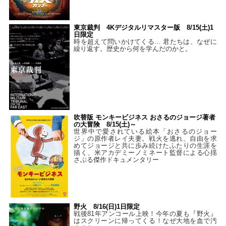
東京裁判 4Kデジタルリマスター版 8/15(土)1
日限定
時を超えて問いかけてくる… 君たちは、なぜに
繰り返す。歴史から何を学んだのかと。
吹替版 モンキービジネス おさるのジョージ著者
の大冒険 8/15(土)～
世界中で愛されている絵本「おさるのジョー
ジ」の原作者レイ夫妻。戦火を逃れ、自由を求
めてジョージと共に歩み続けたふたりの生涯を
描く、米アカデミーノミネート監督による心揺
さぶる傑作ドキュメンタリー
野火 8/16(日)1日限定
戦後81年アンコール上映！今年の夏も『野火』
はスクリーンに帰ってくる！なぜ大地を血で汚