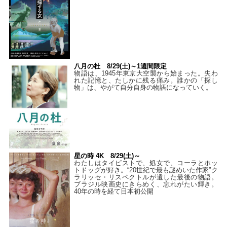
八月の杜 8/29(土)～1週間限定
物語は、1945年東京大空襲から始まった。失わ
れた記憶と、たしかに残る痛み。誰かの「探し
物」は、やがて自分自身の物語になっていく。
星の時 4K 8/29(土)～
わたしはタイピストで、処⼥で、コーラとホッ
トドッグが好き。“20世紀で最も謎めいた作家”ク
ラリッセ・リスペクトルが遺した最後の物語。
ブラジル映画史にきらめく、忘れがたい輝き。
40年の時を経て⽇本初公開