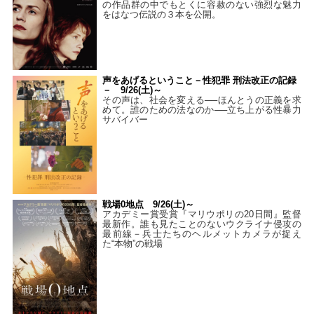
の作品群の中でもとくに容赦のない強烈な魅力
をはなつ伝説の３本を公開。
声をあげるということ－性犯罪 刑法改正の記録
－ 9/26(土)～
その声は、社会を変える──ほんとうの正義を求
めて。誰のための法なのか──立ち上がる性暴力
サバイバー
戦場0地点 9/26(土)～
アカデミー賞受賞『マリウポリの20日間』監督
最新作。誰も見たことのないウクライナ侵攻の
最前線－兵士たちのヘルメットカメラが捉え
た“本物”の戦場