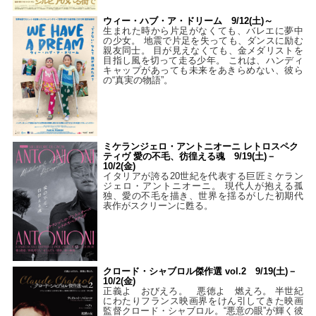
ウィー・ハブ・ア・ドリーム 9/12(土)～
生まれた時から片足がなくても、バレエに夢中
の少女。 地震で片足を失っても、ダンスに励む
親友同士。 目が見えなくても、金メダリストを
目指し風を切って走る少年。 これは、ハンディ
キャップがあっても未来をあきらめない、彼ら
の“真実の物語”。
ミケランジェロ・アントニオーニ レトロスペク
ティヴ 愛の不毛、彷徨える魂 9/19(土)－
10/2(金)
イタリアが誇る20世紀を代表する巨匠ミケラン
ジェロ・アントニオーニ。 現代人が抱える孤
独、愛の不毛を描き、世界を揺るがした初期代
表作がスクリーンに甦る。
クロード・シャブロル傑作選 vol.2 9/19(土)－
10/2(金)
正義よ おびえろ。 悪徳よ 燃えろ。 半世紀
にわたりフランス映画界をけん引してきた映画
監督クロード・シャブロル。“悪意の眼”が輝く彼