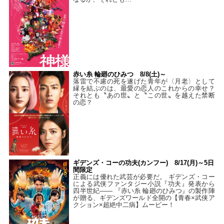
赤い糸 輪廻のひみつ 8/8(土)～
落雷で不慮の死を遂げた青年が〈月老〉として
縁を結ぶのは、最愛の恋人のこれからの幸せ？
それとも〝あの世〟と〝この世〟を越えた禁断
の恋？
ギデンズ・コーの功夫(カンフー) 8/17(月)～5日
間限定
正義には優れた武芸が必要だ。 ギデンズ・コー
による武侠ファンタジー小説『功夫』発表から
四半世紀―― 『赤い糸 輪廻のひみつ』の製作陣
が贈る、ギデンズワールド全開の【青春×武侠ア
クション×超絶中二病】ムービー！