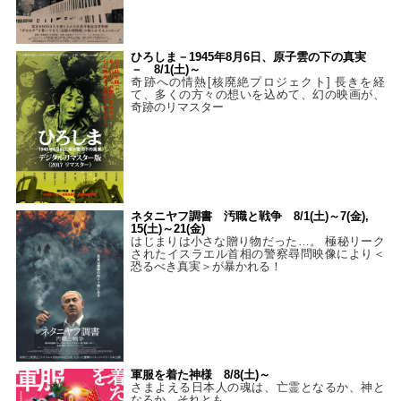
ひろしま－1945年8月6日、原子雲の下の真実
－ 8/1(土)～
奇跡への情熱[核廃絶プロジェクト] 長きを経
て、多くの方々の想いを込めて、幻の映画が、
奇跡のリマスター
ネタニヤフ調書 汚職と戦争 8/1(土)～7(金),
15(土)～21(金)
はじまりは小さな贈り物だった…。 極秘リーク
されたイスラエル首相の警察尋問映像により＜
恐るべき真実＞が暴かれる！
軍服を着た神様 8/8(土)～
さまよえる日本人の魂は、亡霊となるか、神と
なるか、それとも…