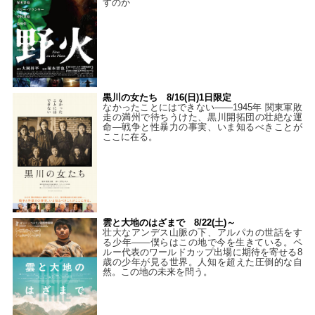
すのか
黒川の女たち 8/16(日)1日限定
なかったことにはできない——1945年 関東軍敗
走の満州で待ちうけた、黒川開拓団の壮絶な運
命―戦争と性暴力の事実、いま知るべきことが
ここに在る。
雲と大地のはざまで 8/22(土)～
壮大なアンデス山脈の下、アルパカの世話をす
る少年――僕らはこの地で今を生きている。ペ
ルー代表のワールドカップ出場に期待を寄せる8
歳の少年が見る世界。人知を超えた圧倒的な自
然。この地の未来を問う。