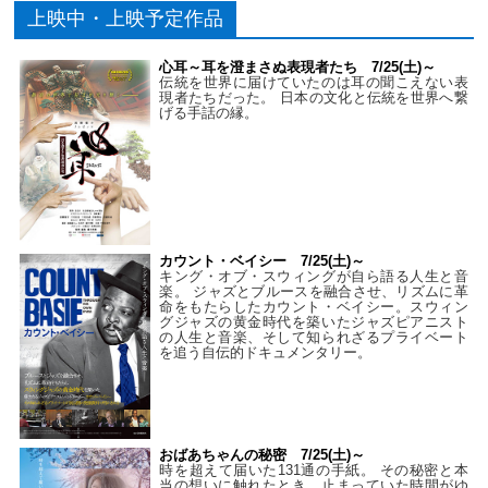
上映中・上映予定作品
心耳～耳を澄まさぬ表現者たち 7/25(土)～
伝統を世界に届けていたのは耳の聞こえない表
現者たちだった。 日本の文化と伝統を世界へ繋
げる手話の縁。
カウント・ベイシー 7/25(土)～
キング・オブ・スウィングが自ら語る人生と音
楽。 ジャズとブルースを融合させ、リズムに革
命をもたらしたカウント・ベイシー。スウィン
グジャズの黄金時代を築いたジャズピアニスト
の人生と音楽、そして知られざるプライベート
を追う自伝的ドキュメンタリー。
おばあちゃんの秘密 7/25(土)～
時を超えて届いた131通の手紙。 その秘密と本
当の想いに触れたとき、止まっていた時間がゆ