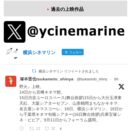
過去の上映作品
横浜シネマリン
フォロー
横浜シネマリン リツイートされました
塚本晋也tsukamoto_shinya
@tsukamoto_shiny
·
6h
野火』上映。
14日から宮﨑キネマ館。
15日渋谷ユーロスペース(舞台挨拶)15日から大分玉津東
天紅、大阪シアターセブン、山形鶴岡まちなかキネマ、
名古屋シネマスコーレ。16日、横浜シネマリン、16日か
ら千葉県キネマ旬報シアター(16日舞台挨拶)兵庫宝塚シ
ネ・ピピア。9月11日からフォーラム盛岡。
13
32
X