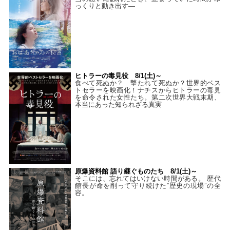
っくりと動き出す―
ヒトラーの毒見役 8/1(土)～
食べて死ぬか？ 撃たれて死ぬか？世界的ベス
トセラーを映画化！ナチスからヒトラーの毒見
を命令された女性たち。第二次世界大戦末期、
本当にあった知られざる真実
原爆資料館 語り継ぐものたち 8/1(土)～
そこには、忘れてはいけない時間がある。 歴代
館長が命を削って守り続けた”歴史の現場”の全
容。