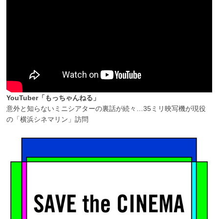
YouTuber「もっちゃんねる」
意外と知らないミニシアターの裏話が続々…35ミリ映写機が現役
の「横浜シネマリン」訪問