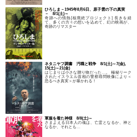
ひろしま－1945年8月6日、原子雲の下の真実
－ 8/1(土)～
奇跡への情熱[核廃絶プロジェクト] 長きを経
て、多くの方々の想いを込めて、幻の映画が、
奇跡のリマスター
ネタニヤフ調書 汚職と戦争 8/1(土)～7(金),
15(土)～21(金)
はじまりは小さな贈り物だった…。 極秘リーク
されたイスラエル首相の警察尋問映像により＜
恐るべき真実＞が暴かれる！
軍服を着た神様 8/8(土)～
さまよえる日本人の魂は、亡霊となるか、神と
なるか、それとも…