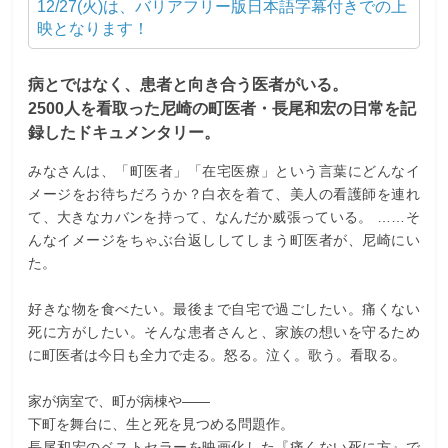
12/27(火)は、バリアフリー版日本語字幕付きでの上
映となります！
病とではなく、患者と向き合う医者がいる。
2500人を看取った尼崎の町医者・長尾和宏の日常を記
録したドキュメンタリー。
みなさんは、「町医者」「在宅医療」という言葉にどんなイ
メージをお待ちだろうか？白衣を着て、美人の看護師を連れ
て、大きなカバンを持って、なんだか威張っている。 ……そ
んなイメージをちゃぶ台返ししてしまう町医者が、尼崎にい
た。
好きな物を食べたい。最後まで自宅で過ごしたい。痛くない
死に方がしたい。そんな患者さんと、家族の想いを守るため
に町医者は今日も全力で走る。怒る。泣く。歌う。看取る。
家が病室で、町が病棟や――
下町を舞台に、生と死を見つめる問題作。
長尾和宏のベストセラーを映画化した『痛くない死に方』で