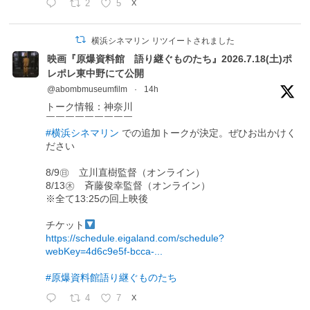
2
5
X
横浜シネマリン リツイートされました
映画『原爆資料館 語り継ぐものたち』2026.7.18(土)ポ
レポレ東中野にて公開
@abombmuseumfilm
·
14h
トーク情報：神奈川
￣￣￣￣￣￣￣￣￣
#横浜シネマリン
での追加トークが決定。ぜひお出かけく
ださい
8/9㊐ 立川直樹監督（オンライン）
8/13㊍ 斉藤俊幸監督（オンライン）
※全て13:25の回上映後
チケット
https://schedule.eigaland.com/schedule?
webKey=4d6c9e5f-bcca-...
#原爆資料館語り継ぐものたち
4
7
X