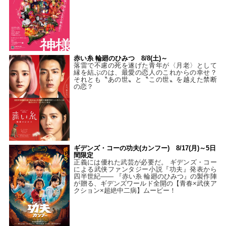
赤い糸 輪廻のひみつ 8/8(土)～
落雷で不慮の死を遂げた青年が〈月老〉として
縁を結ぶのは、最愛の恋人のこれからの幸せ？
それとも〝あの世〟と〝この世〟を越えた禁断
の恋？
ギデンズ・コーの功夫(カンフー) 8/17(月)～5日
間限定
正義には優れた武芸が必要だ。 ギデンズ・コー
による武侠ファンタジー小説『功夫』発表から
四半世紀―― 『赤い糸 輪廻のひみつ』の製作陣
が贈る、ギデンズワールド全開の【青春×武侠ア
クション×超絶中二病】ムービー！