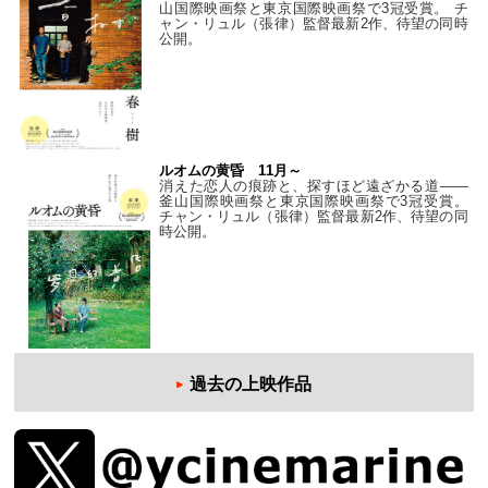
山国際映画祭と東京国際映画祭で3冠受賞。 チ
ャン・リュル（張律）監督最新2作、待望の同時
公開。
ルオムの黄昏 11月～
消えた恋人の痕跡と、探すほど遠ざかる道——
釜山国際映画祭と東京国際映画祭で3冠受賞。
チャン・リュル（張律）監督最新2作、待望の同
時公開。
過去の上映作品