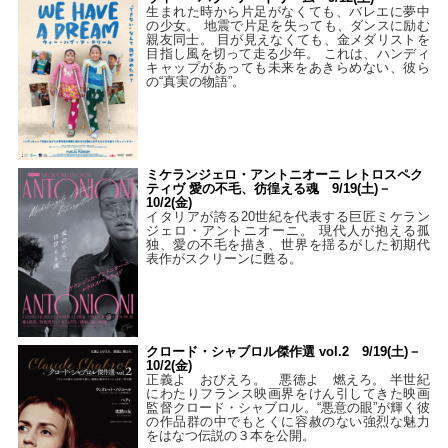
生まれた時から片足がなくても、バレエに夢中
の少女。 地震で片足を失っても、ダンスに励む
親友同士。 目が見えなくても、金メダリストを
目指し風を切って走る少年。 これは、ハンディ
キャップがあっても未来をあきらめない、彼ら
の“真実の物語”。
ミケランジェロ・アントニオーニ レトロスペク
ティヴ 愛の不毛、彷徨える魂 9/19(土)－
10/2(金)
イタリアが誇る20世紀を代表する巨匠ミケラン
ジェロ・アントニオーニ。 現代人が抱える孤
独、愛の不毛を描き、世界を揺るがした初期代
表作がスクリーンに甦る。
クロード・シャブロル傑作選 vol.2 9/19(土)－
10/2(金)
正義よ おびえろ。 悪徳よ 燃えろ。 半世紀
にわたりフランス映画界をけん引してきた映画
監督クロード・シャブロル。“悪意の眼”が輝く彼
の作品群の中でもとくに容赦のない強烈な魅力
をはなつ伝説の３本を公開。