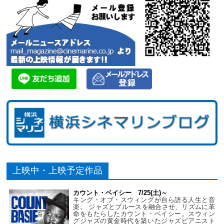
上映中・上映予定作品
カウント・ベイシー 7/25(土)～
キング・オブ・スウィングが自ら語る人生と音
楽。 ジャズとブルースを融合させ、リズムに革
命をもたらしたカウント・ベイシー。スウィン
グジャズの黄金時代を築いたジャズピアニスト