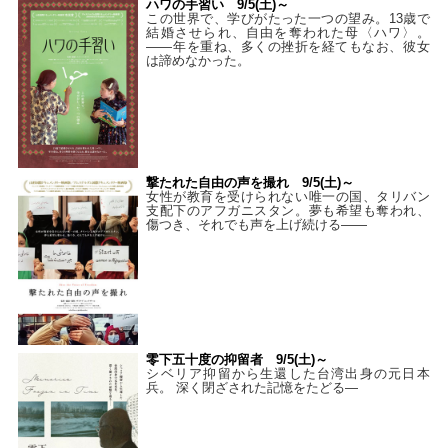
ハワの手習い 9/5(土)～
この世界で、学びがたった一つの望み。13歳で
結婚させられ、自由を奪われた母〈ハワ〉。
——年を重ね、多くの挫折を経てもなお、彼女
は諦めなかった。
撃たれた自由の声を撮れ 9/5(土)～
女性が教育を受けられない唯一の国、タリバン
支配下のアフガニスタン。夢も希望も奪われ、
傷つき、それでも声を上げ続ける——
零下五十度の抑留者 9/5(土)～
シベリア抑留から生還した台湾出身の元日本
兵。 深く閉ざされた記憶をたどる—