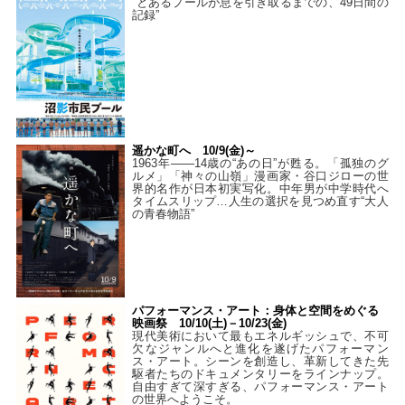
“とあるプールが息を引き取るまでの、49日間の
記録”
遥かな町へ 10/9(金)～
1963年――14歳の“あの日”が甦る。「孤独のグ
ルメ」「神々の山嶺」漫画家・谷口ジローの世
界的名作が日本初実写化。中年男が中学時代へ
タイムスリップ…人生の選択を見つめ直す“大人
の青春物語”
パフォーマンス・アート：身体と空間をめぐる
映画祭 10/10(土)－10/23(金)
現代美術において最もエネルギッシュで、不可
欠なジャンルへと進化を遂げたパフォーマン
ス・アート。シーンを創造し、革新してきた先
駆者たちのドキュメンタリーをラインナップ。
自由すぎて深すぎる、パフォーマンス・アート
の世界へようこそ。