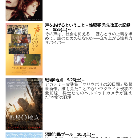
声をあげるということ－性犯罪 刑法改正の記録
－ 9/26(土)～
その声は、社会を変える──ほんとうの正義を求
めて。誰のための法なのか──立ち上がる性暴力
サバイバー
戦場0地点 9/26(土)～
アカデミー賞受賞『マリウポリの20日間』監督
最新作。誰も見たことのないウクライナ侵攻の
最前線－兵士たちのヘルメットカメラが捉え
た“本物”の戦場
沼影市民プール 10/3(土)～