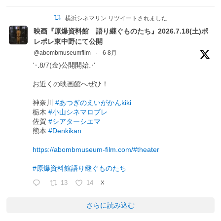
横浜シネマリン リツイートされました
映画『原爆資料館 語り継ぐものたち』2026.7.18(土)ポ
レポレ東中野にて公開
@abombmuseumfilm
·
6 8月
⋱8/7(金)公開開始⋰
お近くの映画館へぜひ！
神奈川
#あつぎのえいがかんkiki
栃木
#小山シネマロブレ
佐賀
#シアターシエマ
熊本
#Denkikan
https://abombmuseum-film.com/#theater
#原爆資料館語り継ぐものたち
13
14
X
さらに読み込む