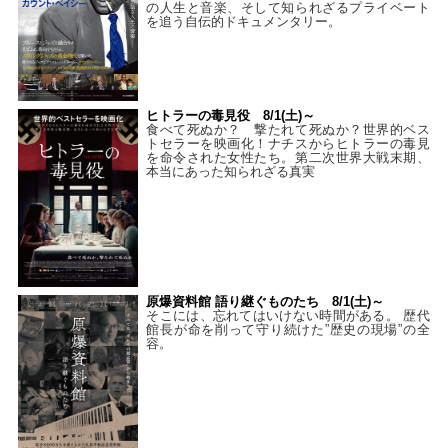
の人生と音楽、そして知られざるプライベート
を追う自伝的ドキュメンタリー。
ヒトラーの毒見役 8/1(土)～
食べて死ぬか？ 撃たれて死ぬか？世界的ベス
トセラーを映画化！ナチスからヒトラーの毒見
を命令された女性たち。第二次世界大戦末期、
本当にあった知られざる真実
原爆資料館 語り継ぐものたち 8/1(土)～
そこには、忘れてはいけない時間がある。 歴代
館長が命を削って守り続けた”歴史の現場”の全
容。