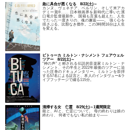
急に具合が悪くなる 8/22(土)～
カンヌ、ヴェネチア、ベルリン、そして米アカ
デミー賞®…… 日本映画界を新時代に導いた濱
口竜介監督最新作。 国籍も言葉も超えた、人生
でたった一度きりの、魂の邂逅――。 強く心を
揺さぶる、比類なき傑作。この3時間16分は人生
を変える。
ビトゥーカ ミルトン・ナシメント フェアウェル
ツアー 8/22(土)～
“神の声” と称される伝説的音楽家ミルトン・ナ
シメント、その半生と2022年最後のツアーに迫
った圧巻のドキュメンタリー。ミルトンを崇拝
する57名による証言と、本人のインタヴュー&ラ
イブフッテージで綴る115分。
清掃する女 亡霊 8/29(土)～1週間限定
能と、AIと、亡霊について。 母の終わりは娘の
終わり、 何者でもない私の始まり――