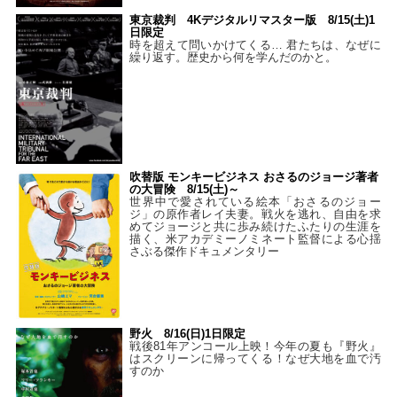
東京裁判 4Kデジタルリマスター版 8/15(土)1
日限定
時を超えて問いかけてくる… 君たちは、なぜに
繰り返す。歴史から何を学んだのかと。
吹替版 モンキービジネス おさるのジョージ著者
の大冒険 8/15(土)～
世界中で愛されている絵本「おさるのジョー
ジ」の原作者レイ夫妻。戦火を逃れ、自由を求
めてジョージと共に歩み続けたふたりの生涯を
描く、米アカデミーノミネート監督による心揺
さぶる傑作ドキュメンタリー
野火 8/16(日)1日限定
戦後81年アンコール上映！今年の夏も『野火』
はスクリーンに帰ってくる！なぜ大地を血で汚
すのか