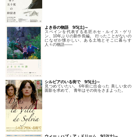
よき谷の物語 9/5(土)～
スペインを代表する名匠ホセ・ルイス・ゲリ
ン、10年ぶりの新作長編。 行ったことがないの
になぜか懐かしい、ある土地とそこに暮らす
人々の物語――
シルビアのいる街で 9/5(土)～
見つめていたい。 6年前に出会った 美しい女の
面影を求めて、 青年はその街をさまよった。
ウィー・ハブ・ア・ドリーム 9/12(土)～