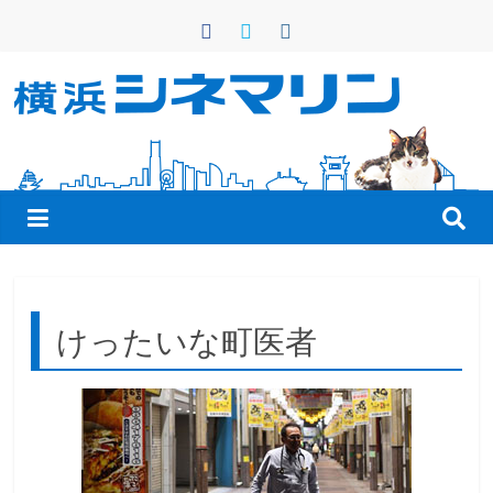
コ
ン
テ
ン
横
ツ
へ
浜
ス
キ
シ
ッ
プ
ネ
けったいな町医者
マ
リ
ン