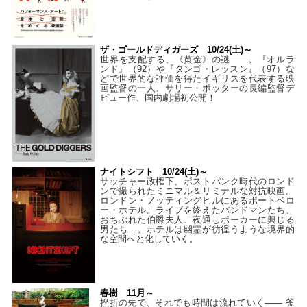
ザ・ゴールドディガーズ 10/24(土)～
世界を支配する、《黄金》の謎――。『オルラ
ンド』（92）や『タンゴ・レッスン』（97）な
どで世界的な評価を得たイギリスを代表する映
画監督の一人、サリー・ポッターの長編監督デ
ビュー作、国内劇場初公開！
ナイトシフト 10/24(土)～
サッチャー政権下、ポストパンク時代のロンド
ンで撮られたミニマル＆リミナルな対抗映画。
ロンドン・ノッティングヒルにあるポートベロ
ー・ホテル。ライブを終えたバンドマンたち、
おちぶれた伯爵夫人、夜通しポーカーに興じる
男たち…。ホテルは幽霊が彷徨うような境界的
な空間へと化していく。
春樹 11月～
挫折の先で、それでも時間は流れていく—— 釜