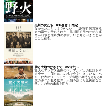
黒川の女たち 8/16(日)1日限定
なかったことにはできない——1945年 関東軍敗
走の満州で待ちうけた、黒川開拓団の壮絶な運
命―戦争と性暴力の事実、いま知るべきことが
ここに在る。
雲と大地のはざまで 8/22(土)～
壮大なアンデス山脈の下、アルパカの世話をす
る少年――僕らはこの地で今を生きている。ペ
ルー代表のワールドカップ出場に期待を寄せる8
歳の少年が見る世界。人知を超えた圧倒的な自
然。この地の未来を問う。