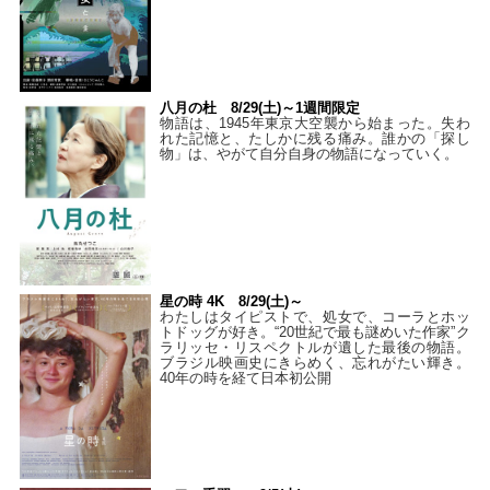
八月の杜 8/29(土)～1週間限定
物語は、1945年東京大空襲から始まった。失わ
れた記憶と、たしかに残る痛み。誰かの「探し
物」は、やがて自分自身の物語になっていく。
星の時 4K 8/29(土)～
わたしはタイピストで、処⼥で、コーラとホッ
トドッグが好き。“20世紀で最も謎めいた作家”ク
ラリッセ・リスペクトルが遺した最後の物語。
ブラジル映画史にきらめく、忘れがたい輝き。
40年の時を経て⽇本初公開