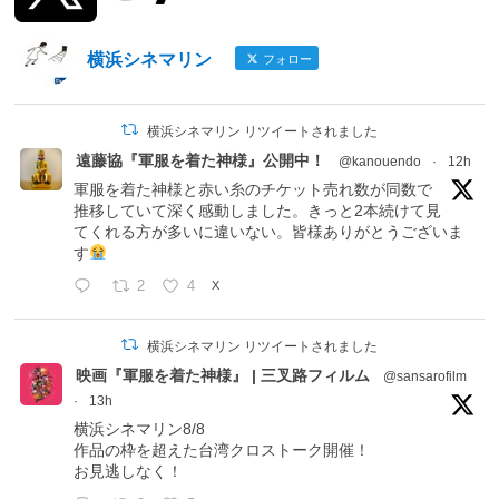
横浜シネマリン
フォロー
横浜シネマリン リツイートされました
遠藤協『軍服を着た神様』公開中！
@kanouendo
·
12h
軍服を着た神様と赤い糸のチケット売れ数が同数で
推移していて深く感動しました。きっと2本続けて見
てくれる方が多いに違いない。皆様ありがとうございま
す
2
4
X
横浜シネマリン リツイートされました
映画『軍服を着た神様』 | 三叉路フィルム
@sansarofilm
·
13h
横浜シネマリン8/8
作品の枠を超えた台湾クロストーク開催！
お見逃しなく！