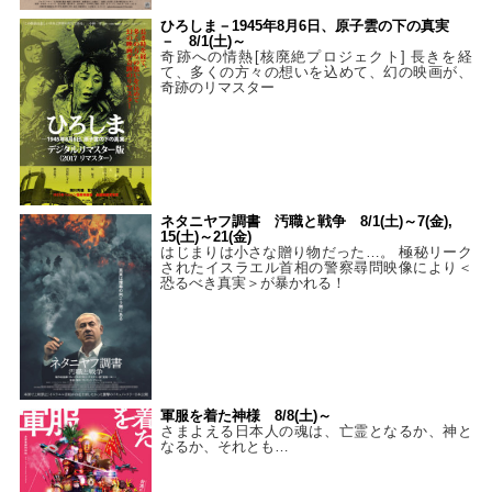
ひろしま－1945年8月6日、原子雲の下の真実
－ 8/1(土)～
奇跡への情熱[核廃絶プロジェクト] 長きを経
て、多くの方々の想いを込めて、幻の映画が、
奇跡のリマスター
ネタニヤフ調書 汚職と戦争 8/1(土)～7(金),
15(土)～21(金)
はじまりは小さな贈り物だった…。 極秘リーク
されたイスラエル首相の警察尋問映像により＜
恐るべき真実＞が暴かれる！
軍服を着た神様 8/8(土)～
さまよえる日本人の魂は、亡霊となるか、神と
なるか、それとも…