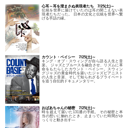
心耳～耳を澄まさぬ表現者たち 7/25(土)～
伝統を世界に届けていたのは耳の聞こえない表
現者たちだった。 日本の文化と伝統を世界へ繋
げる手話の縁。
カウント・ベイシー 7/25(土)～
キング・オブ・スウィングが自ら語る人生と音
楽。 ジャズとブルースを融合させ、リズムに革
命をもたらしたカウント・ベイシー。スウィン
グジャズの黄金時代を築いたジャズピアニスト
の人生と音楽、そして知られざるプライベート
を追う自伝的ドキュメンタリー。
おばあちゃんの秘密 7/25(土)～
時を超えて届いた131通の手紙。 その秘密と本
当の想いに触れたとき、止まっていた時間がゆ
っくりと動き出す―