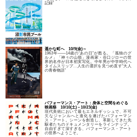
記録”
遥かな町へ 10/9(金)～
1963年――14歳の“あの日”が甦る。「孤独のグ
ルメ」「神々の山嶺」漫画家・谷口ジローの世
界的名作が日本初実写化。中年男が中学時代へ
タイムスリップ…人生の選択を見つめ直す“大人
の青春物語”
パフォーマンス・アート：身体と空間をめぐる
映画祭 10/10(土)－10/23(金)
現代美術において最もエネルギッシュで、不可
欠なジャンルへと進化を遂げたパフォーマン
ス・アート。シーンを創造し、革新してきた先
駆者たちのドキュメンタリーをラインナップ。
自由すぎて深すぎる、パフォーマンス・アート
の世界へようこそ。