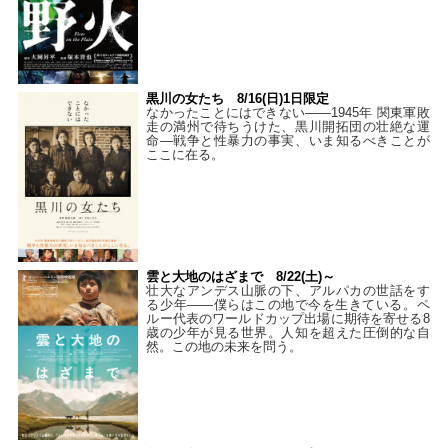
黒川の女たち 8/16(日)1日限定
なかったことにはできない——1945年 関東軍敗
走の満州で待ちうけた、黒川開拓団の壮絶な運
命―戦争と性暴力の事実、いま知るべきことが
ここに在る。
雲と大地のはざまで 8/22(土)～
壮大なアンデス山脈の下、アルパカの世話をす
る少年――僕らはこの地で今を生きている。ペ
ルー代表のワールドカップ出場に期待を寄せる8
歳の少年が見る世界。人知を超えた圧倒的な自
然。この地の未来を問う。