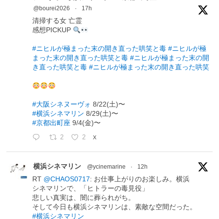
@bourei2026
·
17h
清掃する女 亡霊
感想PICKUP
#ニヒルが極まった末の開き直った哄笑と毒
#ニヒルが極
まった末の開き直った哄笑と毒
#ニヒルが極まった末の開
き直った哄笑と毒
#ニヒルが極まった末の開き直った哄笑
#大阪シネヌーヴォ
8/22(土)〜
#横浜シネマリン
8/29(土)〜
#京都出町座
9/4(金)〜
2
2
X
横浜シネマリン
@ycinemarine
·
12h
RT
@CHAOS0717
: お仕事上がりのお楽しみ。横浜
シネマリンで、「ヒトラーの毒見役」
悲しい真実は、闇に葬られがち。
そして今日も横浜シネマリンは、素敵な空間だった。
#横浜シネマリン