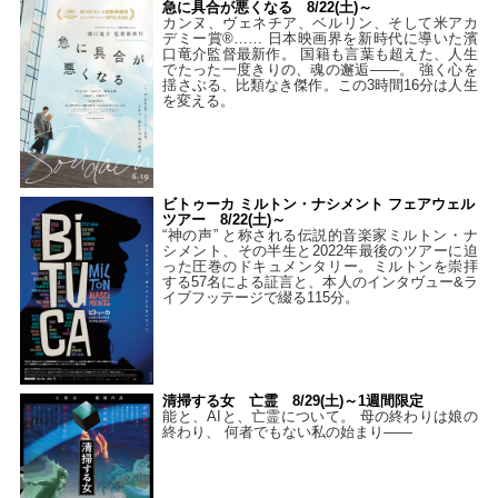
急に具合が悪くなる 8/22(土)～
カンヌ、ヴェネチア、ベルリン、そして米アカ
デミー賞®…… 日本映画界を新時代に導いた濱
口竜介監督最新作。 国籍も言葉も超えた、人生
でたった一度きりの、魂の邂逅――。 強く心を
揺さぶる、比類なき傑作。この3時間16分は人生
を変える。
ビトゥーカ ミルトン・ナシメント フェアウェル
ツアー 8/22(土)～
“神の声” と称される伝説的音楽家ミルトン・ナ
シメント、その半生と2022年最後のツアーに迫
った圧巻のドキュメンタリー。ミルトンを崇拝
する57名による証言と、本人のインタヴュー&ラ
イブフッテージで綴る115分。
清掃する女 亡霊 8/29(土)～1週間限定
能と、AIと、亡霊について。 母の終わりは娘の
終わり、 何者でもない私の始まり――