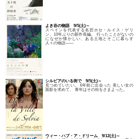
よき谷の物語 9/5(土)～
スペインを代表する名匠ホセ・ルイス・ゲリ
ン、10年ぶりの新作長編。 行ったことがないの
になぜか懐かしい、ある土地とそこに暮らす
人々の物語――
シルビアのいる街で 9/5(土)～
見つめていたい。 6年前に出会った 美しい女の
面影を求めて、 青年はその街をさまよった。
ウィー・ハブ・ア・ドリーム 9/12(土)～