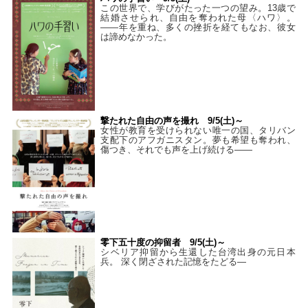
この世界で、学びがたった一つの望み。13歳で
結婚させられ、自由を奪われた母〈ハワ〉。
——年を重ね、多くの挫折を経てもなお、彼女
は諦めなかった。
撃たれた自由の声を撮れ 9/5(土)～
女性が教育を受けられない唯一の国、タリバン
支配下のアフガニスタン。夢も希望も奪われ、
傷つき、それでも声を上げ続ける——
零下五十度の抑留者 9/5(土)～
シベリア抑留から生還した台湾出身の元日本
兵。 深く閉ざされた記憶をたどる—