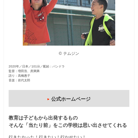
観
た
い
映
画
は
© テムジン
こ
の
2020年／日本／101分／配給：パンドラ
街
監督：増田浩、房満満
語り：高橋惠子
で
音楽：岩代太郎
公式ホームページ
教育は子どもから出発するもの
そんな「当たり前」をこの学校は思い出させてくれる
行きたかった！行きたい！行かせたい！