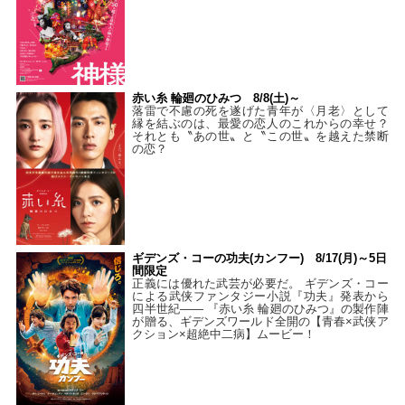
赤い糸 輪廻のひみつ 8/8(土)～
落雷で不慮の死を遂げた青年が〈月老〉として
縁を結ぶのは、最愛の恋人のこれからの幸せ？
それとも〝あの世〟と〝この世〟を越えた禁断
の恋？
ギデンズ・コーの功夫(カンフー) 8/17(月)～5日
間限定
正義には優れた武芸が必要だ。 ギデンズ・コー
による武侠ファンタジー小説『功夫』発表から
四半世紀―― 『赤い糸 輪廻のひみつ』の製作陣
が贈る、ギデンズワールド全開の【青春×武侠ア
クション×超絶中二病】ムービー！