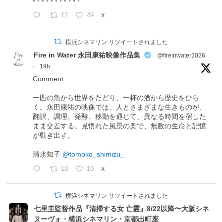
◦ ◦ ◦ ◦ ◦ ◦ ◦ ◦ ◦ ◦ ◦
12
49
X
横浜シネマリン リツイートされました
Fire in Water 永田康祐映像作品集
@fireinwater2026
·
19h
Comment
一匹の魚から世界をたどり、一杯の酒から歴史をひら
く。永田康祐の映像では、人とさまざまな生きものが、
翻訳、調理、発酵、移動を通じて、異なる時間を宿した
まま交差する。見慣れた風景の奥で、無数の生命と記憶
が動き出す。
清水知子
@tomoko_shimizu_
10
10
X
横浜シネマリン リツイートされました
七里圭監督作品『清掃する女 亡霊』8/22以降〜大阪シネ
ヌーヴォ・横浜シネマリン・京都出町座