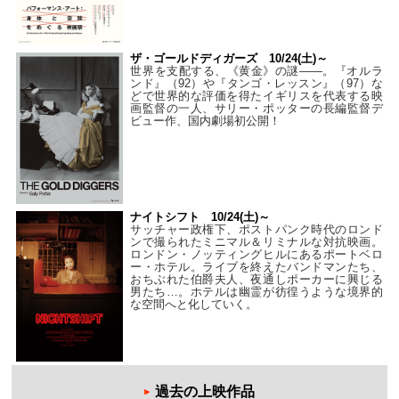
ザ・ゴールドディガーズ 10/24(土)～
世界を支配する、《黄金》の謎――。『オルラ
ンド』（92）や『タンゴ・レッスン』（97）な
どで世界的な評価を得たイギリスを代表する映
画監督の一人、サリー・ポッターの長編監督デ
ビュー作、国内劇場初公開！
ナイトシフト 10/24(土)～
サッチャー政権下、ポストパンク時代のロンド
ンで撮られたミニマル＆リミナルな対抗映画。
ロンドン・ノッティングヒルにあるポートベロ
ー・ホテル。ライブを終えたバンドマンたち、
おちぶれた伯爵夫人、夜通しポーカーに興じる
男たち…。ホテルは幽霊が彷徨うような境界的
な空間へと化していく。
過去の上映作品