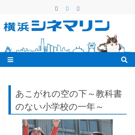
コ
ン
テ
ン
横
ツ
へ
浜
ス
キ
シ
ッ
プ
ネ
あこがれの空の下～教科書
マ
のない小学校の一年～
リ
ン