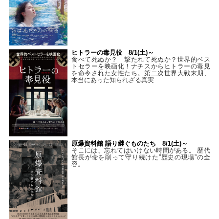
ヒトラーの毒見役 8/1(土)～
食べて死ぬか？ 撃たれて死ぬか？世界的ベス
トセラーを映画化！ナチスからヒトラーの毒見
を命令された女性たち。第二次世界大戦末期、
本当にあった知られざる真実
原爆資料館 語り継ぐものたち 8/1(土)～
そこには、忘れてはいけない時間がある。 歴代
館長が命を削って守り続けた”歴史の現場”の全
容。