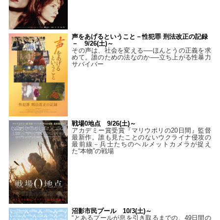
声をあげるということ－性犯罪 刑法改正の記録
－ 9/26(土)～
その声は、社会を変える──ほんとうの正義を求
めて。誰のための法なのか──立ち上がる性暴力
サバイバー
戦場0地点 9/26(土)～
アカデミー賞受賞『マリウポリの20日間』監督
最新作。誰も見たことのないウクライナ侵攻の
最前線－兵士たちのヘルメットカメラが捉え
た“本物”の戦場
沼影市民プール 10/3(土)～
“とあるプールが息を引き取るまでの、49日間の