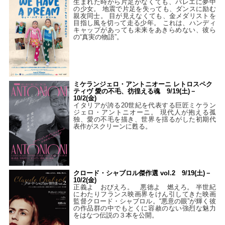
生まれた時から片足がなくても、バレエに夢中
の少女。 地震で片足を失っても、ダンスに励む
親友同士。 目が見えなくても、金メダリストを
目指し風を切って走る少年。 これは、ハンディ
キャップがあっても未来をあきらめない、彼ら
の“真実の物語”。
ミケランジェロ・アントニオーニ レトロスペク
ティヴ 愛の不毛、彷徨える魂 9/19(土)－
10/2(金)
イタリアが誇る20世紀を代表する巨匠ミケラン
ジェロ・アントニオーニ。 現代人が抱える孤
独、愛の不毛を描き、世界を揺るがした初期代
表作がスクリーンに甦る。
クロード・シャブロル傑作選 vol.2 9/19(土)－
10/2(金)
正義よ おびえろ。 悪徳よ 燃えろ。 半世紀
にわたりフランス映画界をけん引してきた映画
監督クロード・シャブロル。“悪意の眼”が輝く彼
の作品群の中でもとくに容赦のない強烈な魅力
をはなつ伝説の３本を公開。