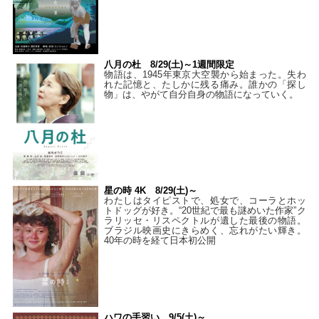
八月の杜 8/29(土)～1週間限定
物語は、1945年東京大空襲から始まった。失わ
れた記憶と、たしかに残る痛み。誰かの「探し
物」は、やがて自分自身の物語になっていく。
星の時 4K 8/29(土)～
わたしはタイピストで、処⼥で、コーラとホッ
トドッグが好き。“20世紀で最も謎めいた作家”ク
ラリッセ・リスペクトルが遺した最後の物語。
ブラジル映画史にきらめく、忘れがたい輝き。
40年の時を経て⽇本初公開
ハワの手習い 9/5(土)～