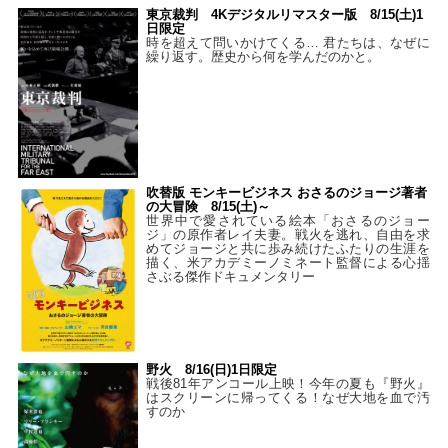
東京裁判 4Kデジタルリマスター版 8/15(土)1
日限定
時を超えて問いかけてくる… 君たちは、なぜに
繰り返す。歴史から何を学んだのかと。
吹替版 モンキービジネス おさるのジョージ著者
の大冒険 8/15(土)～
世界中で愛されている絵本「おさるのジョー
ジ」の原作者レイ夫妻。戦火を逃れ、自由を求
めてジョージと共に歩み続けたふたりの生涯を
描く、米アカデミーノミネート監督による心揺
さぶる傑作ドキュメンタリー
野火 8/16(日)1日限定
戦後81年アンコール上映！今年の夏も『野火』
はスクリーンに帰ってくる！なぜ大地を血で汚
すのか