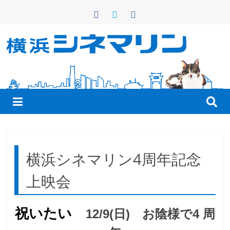
コ
ン
テ
ン
横
ツ
へ
浜
ス
キ
シ
ッ
プ
ネ
横浜シネマリン4周年記念
マ
上映会
リ
祝いたい
12/9(日) お陰様で4 周
ン