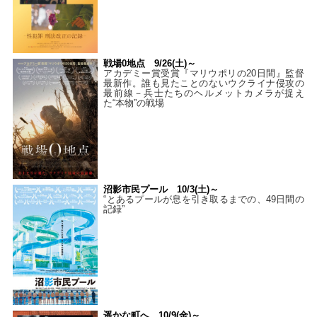
戦場0地点 9/26(土)～
アカデミー賞受賞『マリウポリの20日間』監督
最新作。誰も見たことのないウクライナ侵攻の
最前線－兵士たちのヘルメットカメラが捉え
た“本物”の戦場
沼影市民プール 10/3(土)～
“とあるプールが息を引き取るまでの、49日間の
記録”
遥かな町へ 10/9(金)～