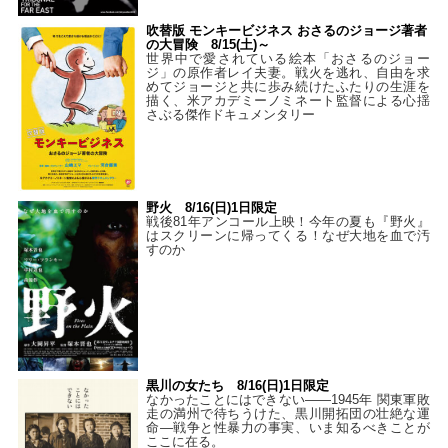
吹替版 モンキービジネス おさるのジョージ著者
の大冒険 8/15(土)～
世界中で愛されている絵本「おさるのジョー
ジ」の原作者レイ夫妻。戦火を逃れ、自由を求
めてジョージと共に歩み続けたふたりの生涯を
描く、米アカデミーノミネート監督による心揺
さぶる傑作ドキュメンタリー
野火 8/16(日)1日限定
戦後81年アンコール上映！今年の夏も『野火』
はスクリーンに帰ってくる！なぜ大地を血で汚
すのか
黒川の女たち 8/16(日)1日限定
なかったことにはできない——1945年 関東軍敗
走の満州で待ちうけた、黒川開拓団の壮絶な運
命―戦争と性暴力の事実、いま知るべきことが
ここに在る。