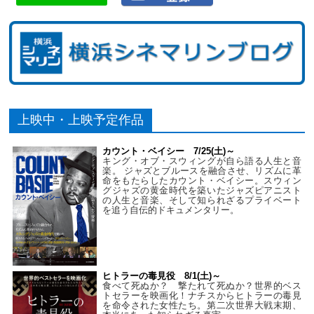
上映中・上映予定作品
カウント・ベイシー 7/25(土)～
キング・オブ・スウィングが自ら語る人生と音
楽。 ジャズとブルースを融合させ、リズムに革
命をもたらしたカウント・ベイシー。スウィン
グジャズの黄金時代を築いたジャズピアニスト
の人生と音楽、そして知られざるプライベート
を追う自伝的ドキュメンタリー。
ヒトラーの毒見役 8/1(土)～
食べて死ぬか？ 撃たれて死ぬか？世界的ベス
トセラーを映画化！ナチスからヒトラーの毒見
を命令された女性たち。第二次世界大戦末期、