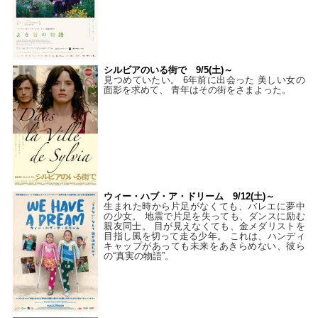
シルビアのいる街で 9/5(土)～
見つめていたい。 6年前に出会った 美しい女の
面影を求めて、 青年はその街をさまよった。
ウィー・ハブ・ア・ドリーム 9/12(土)～
生まれた時から片足がなくても、バレエに夢中
の少女。 地震で片足を失っても、ダンスに励む
親友同士。 目が見えなくても、金メダリストを
目指し風を切って走る少年。 これは、ハンディ
キャップがあっても未来をあきらめない、彼ら
の“真実の物語”。