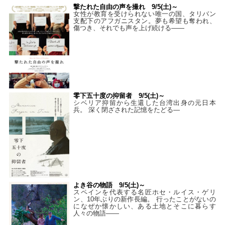
撃たれた自由の声を撮れ 9/5(土)～
女性が教育を受けられない唯一の国、タリバン
支配下のアフガニスタン。夢も希望も奪われ、
傷つき、それでも声を上げ続ける——
零下五十度の抑留者 9/5(土)～
シベリア抑留から生還した台湾出身の元日本
兵。 深く閉ざされた記憶をたどる—
よき谷の物語 9/5(土)～
スペインを代表する名匠ホセ・ルイス・ゲリ
ン、10年ぶりの新作長編。 行ったことがないの
になぜか懐かしい、ある土地とそこに暮らす
人々の物語――