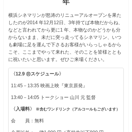
年
観
横浜シネマリンが怒涛のリニューアルオープンを果た
た
したのが2014 年12月12日、3年持てば本物だからね、
い
などと言われてから更に1 年、本物なのかどうかも分
映
からないまま、未だに突っ走ってるシネマリン、いつ
画
も劇場に足を運んで下さるお客様がいらっしゃるから
は
こそ、ここまでやって来れた、そのことを皆様ととも
こ
に祝いたいと思います。ぜひご来場ください。
の
街
〈12.9 ㊐スケジュール〉
で
11:45－13:35 映画上映『東京原発』
13:40－14:05 トークショー 山川 元 監督
〈入場料〉
※含むワンドリンク（アルコールもございます）
会 員：無料