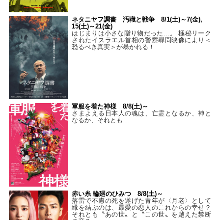
ネタニヤフ調書 汚職と戦争 8/1(土)～7(金),
15(土)～21(金)
はじまりは小さな贈り物だった…。 極秘リーク
されたイスラエル首相の警察尋問映像により＜
恐るべき真実＞が暴かれる！
軍服を着た神様 8/8(土)～
さまよえる日本人の魂は、亡霊となるか、神と
なるか、それとも…
赤い糸 輪廻のひみつ 8/8(土)～
落雷で不慮の死を遂げた青年が〈月老〉として
縁を結ぶのは、最愛の恋人のこれからの幸せ？
それとも〝あの世〟と〝この世〟を越えた禁断