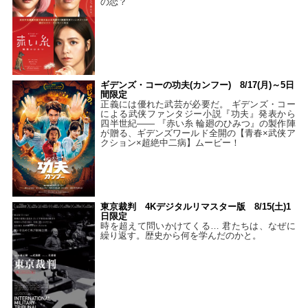
の恋？
ギデンズ・コーの功夫(カンフー) 8/17(月)～5日
間限定
正義には優れた武芸が必要だ。 ギデンズ・コー
による武侠ファンタジー小説『功夫』発表から
四半世紀―― 『赤い糸 輪廻のひみつ』の製作陣
が贈る、ギデンズワールド全開の【青春×武侠ア
クション×超絶中二病】ムービー！
東京裁判 4Kデジタルリマスター版 8/15(土)1
日限定
時を超えて問いかけてくる… 君たちは、なぜに
繰り返す。歴史から何を学んだのかと。