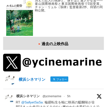
消えた恋人の痕跡と、探すほど遠ざかる道——
釜山国際映画祭と東京国際映画祭で3冠受賞。
チャン・リュル（張律）監督最新2作、待望の同
時公開。
過去の上映作品
横浜シネマリン
フォロー
横浜シネマリン
@ycinemarine
·
5h
RT
@SallyetSaSa
: 輪廻転生を軸に映画の醍醐味が全
部詰まった作品はクドさのない爽やかな走馬灯のようで