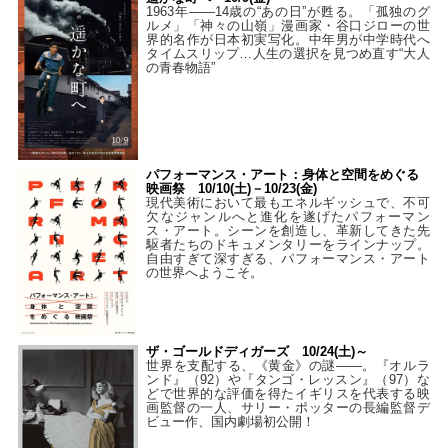
1963年――14歳の“あの日”が甦る。「孤独のグ
ルメ」「神々の山嶺」漫画家・谷口ジローの世
界的名作が日本初実写化。中年男が中学時代へ
タイムスリップ…人生の選択を見つめ直す“大人
の青春物語”
パフォーマンス・アート：身体と空間をめぐる
映画祭 10/10(土)－10/23(金)
現代美術において最もエネルギッシュで、不可
欠なジャンルへと進化を遂げたパフォーマン
ス・アート。シーンを創造し、革新してきた先
駆者たちのドキュメンタリーをラインナップ。
自由すぎて深すぎる、パフォーマンス・アート
の世界へようこそ。
ザ・ゴールドディガーズ 10/24(土)～
世界を支配する、《黄金》の謎――。『オルラ
ンド』（92）や『タンゴ・レッスン』（97）な
どで世界的な評価を得たイギリスを代表する映
画監督の一人、サリー・ポッターの長編監督デ
ビュー作、国内劇場初公開！