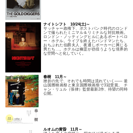
ナイトシフト 10/24(土)～
サッチャー政権下、ポストパンク時代のロンド
ンで撮られたミニマル＆リミナルな対抗映画。
ロンドン・ノッティングヒルにあるポートベロ
ー・ホテル。ライブを終えたバンドマンたち、
おちぶれた伯爵夫人、夜通しポーカーに興じる
男たち…。ホテルは幽霊が彷徨うような境界的
な空間へと化していく。
春樹 11月～
挫折の先で、それでも時間は流れていく—— 釜
山国際映画祭と東京国際映画祭で3冠受賞。 チ
ャン・リュル（張律）監督最新2作、待望の同時
公開。
ルオムの黄昏 11月～