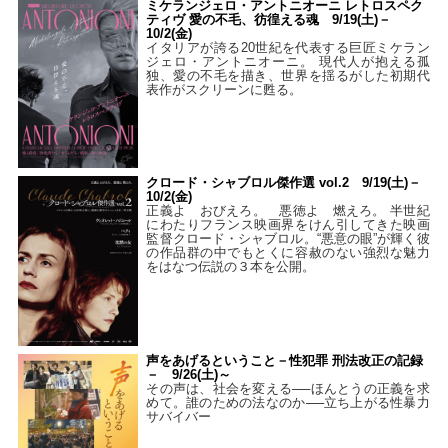
ミケランジェロ・アントニオーニ レトロスペク
ティヴ 愛の不毛、彷徨える魂 9/19(土)－
10/2(金)
イタリアが誇る20世紀を代表する巨匠ミケラン
ジェロ・アントニオーニ。 現代人が抱える孤
独、愛の不毛を描き、世界を揺るがした初期代
表作がスクリーンに甦る。
クロード・シャブロル傑作選 vol.2 9/19(土)－
10/2(金)
正義よ おびえろ。 悪徳よ 燃えろ。 半世紀
にわたりフランス映画界をけん引してきた映画
監督クロード・シャブロル。“悪意の眼”が輝く彼
の作品群の中でもとくに容赦のない強烈な魅力
をはなつ伝説の３本を公開。
声をあげるということ－性犯罪 刑法改正の記録
－ 9/26(土)～
その声は、社会を変える──ほんとうの正義を求
めて。誰のための法なのか──立ち上がる性暴力
サバイバー