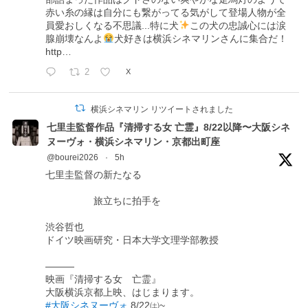
赤い糸の縁は自分にも繋がってる気がして登場人物が全
員愛おしくなる不思議...特に犬
この犬の忠誠心には涙
腺崩壊なんよ
犬好きは横浜シネマリンさんに集合だ！
http…
2
X
横浜シネマリン リツイートされました
七里圭監督作品『清掃する女 亡霊』8/22以降〜大阪シネ
ヌーヴォ・横浜シネマリン・京都出町座
@bourei2026
·
5h
七里圭監督の新たなる
旅立ちに拍手を
渋谷哲也
ドイツ映画研究・日本大学文理学部教授
―――
映画『清掃する女 亡霊』
大阪横浜京都上映、はじまります。
#大阪シネヌーヴォ
8/22㈯~