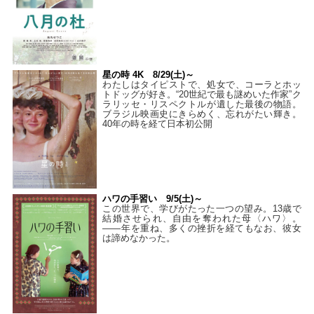
星の時 4K 8/29(土)～
わたしはタイピストで、処⼥で、コーラとホッ
トドッグが好き。“20世紀で最も謎めいた作家”ク
ラリッセ・リスペクトルが遺した最後の物語。
ブラジル映画史にきらめく、忘れがたい輝き。
40年の時を経て⽇本初公開
ハワの手習い 9/5(土)～
この世界で、学びがたった一つの望み。13歳で
結婚させられ、自由を奪われた母〈ハワ〉。
——年を重ね、多くの挫折を経てもなお、彼女
は諦めなかった。