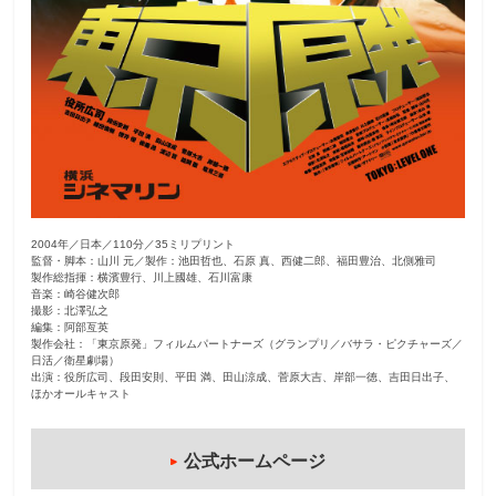
2004年／日本／110分／35ミリプリント
監督・脚本：山川 元／製作：池田哲也、石原 真、西健二郎、福田豊治、北側雅司
製作総指揮：横濱豊行、川上國雄、石川富康
音楽：崎谷健次郎
撮影：北澤弘之
編集：阿部亙英
製作会社：「東京原発」フィルムパートナーズ（グランプリ／バサラ・ピクチャーズ／
日活／衛星劇場）
出演：役所広司、段田安則、平田 満、田山涼成、菅原大吉、岸部一徳、吉田日出子、
ほかオールキャスト
公式ホームページ