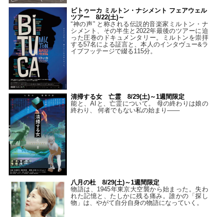
ビトゥーカ ミルトン・ナシメント フェアウェル
ツアー 8/22(土)～
“神の声” と称される伝説的音楽家ミルトン・ナ
シメント、その半生と2022年最後のツアーに迫
った圧巻のドキュメンタリー。ミルトンを崇拝
する57名による証言と、本人のインタヴュー&ラ
イブフッテージで綴る115分。
清掃する女 亡霊 8/29(土)～1週間限定
能と、AIと、亡霊について。 母の終わりは娘の
終わり、 何者でもない私の始まり――
八月の杜 8/29(土)～1週間限定
物語は、1945年東京大空襲から始まった。失わ
れた記憶と、たしかに残る痛み。誰かの「探し
物」は、やがて自分自身の物語になっていく。