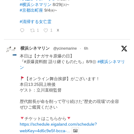
#横浜シネマリン
8/29(㈯~
#京都出町座
9/4㈮~
#清掃する女亡霊
1
1
X
横浜シネマリン
@ycinemarine
·
6h
本日は【ナガサキ原爆の日】
『#原爆資料館 語り継ぐものたち』8/9㊐
#横浜シネマリ
ン
【オンライン舞台挨拶】がございます！
本日13:25回上映後
ゲスト：立川直樹監督
歴代館長が命を削って守り続けた”歴史の現場”の全容
ぜひご鑑賞ください
チケットはこちらから
https://schedule.eigaland.com/schedule?
webKey=4d6c9e5f-bcca-...