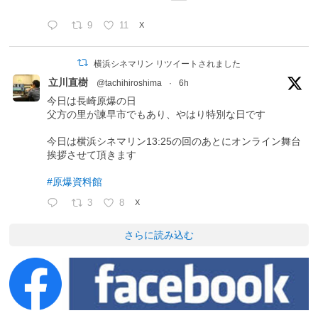
9
11
X
横浜シネマリン リツイートされました
立川直樹
@tachihiroshima
·
6h
今日は長崎原爆の日
父方の里が諫早市でもあり、やはり特別な日です
今日は横浜シネマリン13:25の回のあとにオンライン舞台
挨拶させて頂きます
#原爆資料館
3
8
X
さらに読み込む