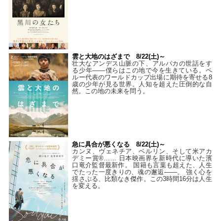
雲と大地のはざまで 8/22(土)～
壮大なアンデス山脈の下、アルパカの世話をす
る少年――僕らはこの地で今を生きている。ペ
ルー代表のワールドカップ出場に期待を寄せる8
歳の少年が見る世界。人知を超えた圧倒的な自
然。この地の未来を問う。
急に具合が悪くなる 8/22(土)～
カンヌ、ヴェネチア、ベルリン、そして米アカ
デミー賞®…… 日本映画界を新時代に導いた濱
口竜介監督最新作。 国籍も言葉も超えた、人生
でたった一度きりの、魂の邂逅――。 強く心を
揺さぶる、比類なき傑作。この3時間16分は人生
を変える。