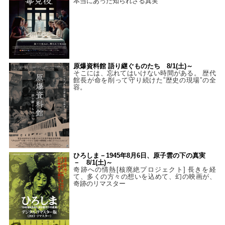
本当にあった知られざる真実
原爆資料館 語り継ぐものたち 8/1(土)～
そこには、忘れてはいけない時間がある。 歴代
館長が命を削って守り続けた”歴史の現場”の全
容。
ひろしま－1945年8月6日、原子雲の下の真実
－ 8/1(土)～
奇跡への情熱[核廃絶プロジェクト] 長きを経
て、多くの方々の想いを込めて、幻の映画が、
奇跡のリマスター