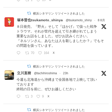
1
15
横浜シネマリン リツイートされました
塚本晋也tsukamoto_shinya
@tsukamoto_shiny
·
8 8月
８日発売。『野火』そして『ほかげ』で扱った戦争
トラウマ。それが世代を超えて引き継がれてしまう
重要なお話をしました。ぜひお読みください。
『ネルソンさん、あなたは人を殺しましたか？』でもそ
の問題を扱っています。
70
164
X
横浜シネマリン リツイートされました
立川直樹
@tachihiroshima
·
23h
今週も北海道から沖縄まで全国各地で上映して頂い
ております
終戦の日を前に、ぜひお越しください
3
9
X
横浜シネマリン リツイートされました