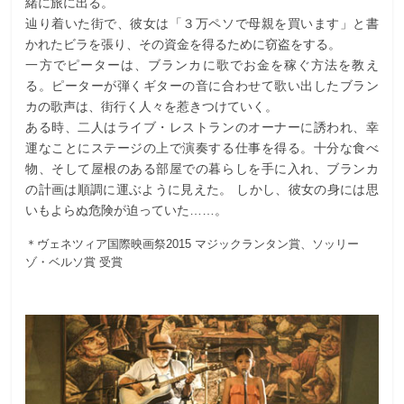
緒に旅に出る。
辿り着いた街で、彼女は「３万ペソで母親を買います」と書
かれたビラを張り、その資金を得るために窃盗をする。
一方でピーターは、ブランカに歌でお金を稼ぐ方法を教え
る。ピーターが弾くギターの音に合わせて歌い出したブラン
カの歌声は、街行く人々を惹きつけていく。
ある時、二人はライブ・レストランのオーナーに誘われ、幸
運なことにステージの上で演奏する仕事を得る。十分な食べ
物、そして屋根のある部屋での暮らしを手に入れ、ブランカ
の計画は順調に運ぶように見えた。 しかし、彼女の身には思
いもよらぬ危険が迫っていた……。
＊ヴェネツィア国際映画祭2015 マジックランタン賞、ソッリー
ゾ・ベルソ賞 受賞