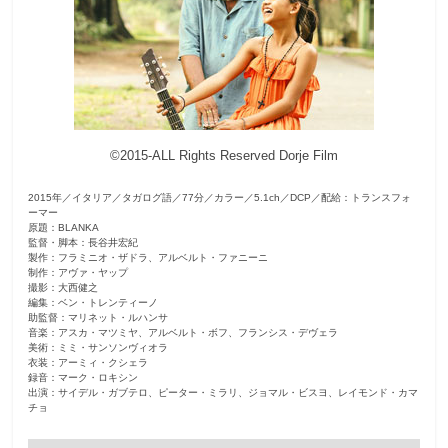
観
た
い
映
画
は
©2015-ALL Rights Reserved Dorje Film
こ
2015年／イタリア／タガログ語／77分／カラー／5.1ch／DCP／配給：トランスフォ
の
ーマー
街
原題：BLANKA
監督・脚本：長谷井宏紀
で
製作：フラミニオ・ザドラ、アルベルト・ファニーニ
制作：アヴァ・ヤップ
撮影：大西健之
編集：ベン・トレンティーノ
助監督：マリネット・ルハンサ
音楽：アスカ・マツミヤ、アルベルト・ボフ、フランシス・デヴェラ
美術：ミミ・サンソンヴィオラ
衣装：アーミィ・クシェラ
録音：マーク・ロキシン
出演：サイデル・ガブテロ、ピーター・ミラリ、ジョマル・ビスヨ、レイモンド・カマ
チョ