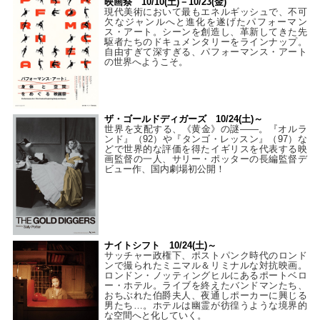
映画祭 10/10(土)－10/23(金)
現代美術において最もエネルギッシュで、不可
欠なジャンルへと進化を遂げたパフォーマン
ス・アート。シーンを創造し、革新してきた先
駆者たちのドキュメンタリーをラインナップ。
自由すぎて深すぎる、パフォーマンス・アート
の世界へようこそ。
ザ・ゴールドディガーズ 10/24(土)～
世界を支配する、《黄金》の謎――。『オルラ
ンド』（92）や『タンゴ・レッスン』（97）な
どで世界的な評価を得たイギリスを代表する映
画監督の一人、サリー・ポッターの長編監督デ
ビュー作、国内劇場初公開！
ナイトシフト 10/24(土)～
サッチャー政権下、ポストパンク時代のロンド
ンで撮られたミニマル＆リミナルな対抗映画。
ロンドン・ノッティングヒルにあるポートベロ
ー・ホテル。ライブを終えたバンドマンたち、
おちぶれた伯爵夫人、夜通しポーカーに興じる
男たち…。ホテルは幽霊が彷徨うような境界的
な空間へと化していく。