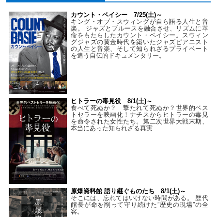
カウント・ベイシー 7/25(土)～
キング・オブ・スウィングが自ら語る人生と音
楽。 ジャズとブルースを融合させ、リズムに革
命をもたらしたカウント・ベイシー。スウィン
グジャズの黄金時代を築いたジャズピアニスト
の人生と音楽、そして知られざるプライベート
を追う自伝的ドキュメンタリー。
ヒトラーの毒見役 8/1(土)～
食べて死ぬか？ 撃たれて死ぬか？世界的ベス
トセラーを映画化！ナチスからヒトラーの毒見
を命令された女性たち。第二次世界大戦末期、
本当にあった知られざる真実
原爆資料館 語り継ぐものたち 8/1(土)～
そこには、忘れてはいけない時間がある。 歴代
館長が命を削って守り続けた”歴史の現場”の全
容。