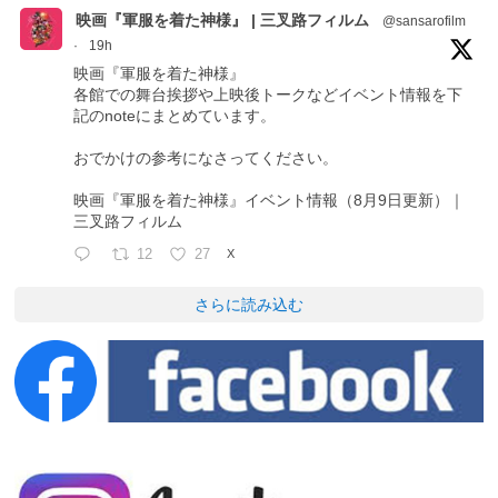
映画『軍服を着た神様』 | 三叉路フィルム
@sansarofilm
·
19h
映画『軍服を着た神様』
各館での舞台挨拶や上映後トークなどイベント情報を下
記のnoteにまとめています。
おでかけの参考になさってください。
映画『軍服を着た神様』イベント情報（8月9日更新）｜
三叉路フィルム
12
27
X
さらに読み込む