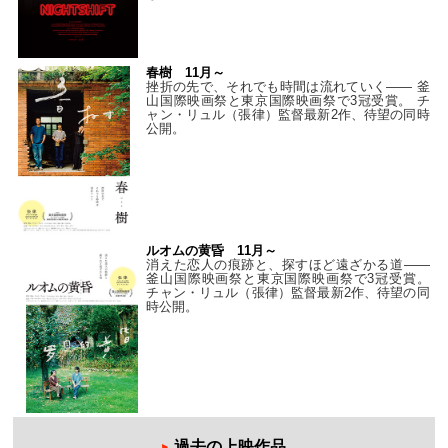
春樹 11月～
挫折の先で、それでも時間は流れていく—— 釜
山国際映画祭と東京国際映画祭で3冠受賞。 チ
ャン・リュル（張律）監督最新2作、待望の同時
公開。
ルオムの黄昏 11月～
消えた恋人の痕跡と、探すほど遠ざかる道——
釜山国際映画祭と東京国際映画祭で3冠受賞。
チャン・リュル（張律）監督最新2作、待望の同
時公開。
過去の上映作品