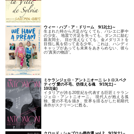
ウィー・ハブ・ア・ドリーム 9/12(土)～
生まれた時から片足がなくても、バレエに夢中
の少女。 地震で片足を失っても、ダンスに励む
親友同士。 目が見えなくても、金メダリストを
目指し風を切って走る少年。 これは、ハンディ
キャップがあっても未来をあきらめない、彼ら
の“真実の物語”。
ミケランジェロ・アントニオーニ レトロスペク
ティヴ 愛の不毛、彷徨える魂 9/19(土)－
10/2(金)
イタリアが誇る20世紀を代表する巨匠ミケラン
ジェロ・アントニオーニ。 現代人が抱える孤
独、愛の不毛を描き、世界を揺るがした初期代
表作がスクリーンに甦る。
クロード・シャブロル傑作選 vol.2 9/19(土)－