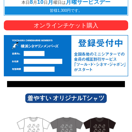
8
10
月
月曜サービスデー
本日
月
日
曜日は
皆様1,300円です。
オンラインチケット購入