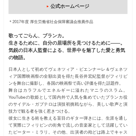
公式ホームページ
＊2017年度 厚生労働省社会保障審議会推薦作品
歌ってごらん、ブランカ。
生きるために、自分の居場所を見つけるために――。
気鋭の日本人監督による、世界中を魅了した愛と勇気
の物語。
日本人として初めてヴェネツィア・ビエンナーレ＆ヴェネツ
ィア国際映画祭の全額出資を得た長谷井宏紀監督がフィリピ
ンを舞台に撮影し、各国の映画祭で高い評価を得た話題作。
舞台はカラフルでエネルギーに溢れたマニラのスラム。
YouTubeの歌姫として国内外で人気を集めていたブランカ役
のサイデル・ガブテロは演技初挑戦ながら、美しい歌声と演
技力で観る者を強く惹きつける。
彼女に生きる術を教える盲目のギター弾きには、生涯を通し
て実際にフィリピンの街角で流しの音楽家として活躍してい
たピーター・ミラリ。その他、出演者の殆どは路上でキャス