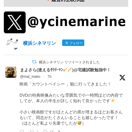
横浜シネマリン
フォロー
横浜シネマリン リツイートされました
まよさら(迷えるｻﾗﾘｰﾏﾝ
)@宅建試験勉強中！
@mat_mako
·
7h
映画「カウントベイシー 」観に行ってきました！
DVDの特典映像みたいな雰囲気で小一時間ほどの内容で
してが、本人の半生が詳しく知れて良かったです
小さい映画館ですがほとんどの席が埋まるほどお客さん
もいて、同志がたくさんいることも嬉しかったです！
（ほとんど私より先輩でしたが
）
X