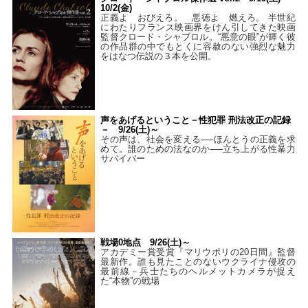
10/2(金)
正義よ おびえろ。 悪徳よ 燃えろ。 半世紀
にわたりフランス映画界をけん引してきた映画
監督クロード・シャブロル。“悪意の眼”が輝く彼
の作品群の中でもとくに容赦のない強烈な魅力
をはなつ伝説の３本を公開。
声をあげるということ－性犯罪 刑法改正の記録
－ 9/26(土)～
その声は、社会を変える──ほんとうの正義を求
めて。誰のための法なのか──立ち上がる性暴力
サバイバー
戦場0地点 9/26(土)～
アカデミー賞受賞『マリウポリの20日間』監督
最新作。誰も見たことのないウクライナ侵攻の
最前線－兵士たちのヘルメットカメラが捉え
た“本物”の戦場