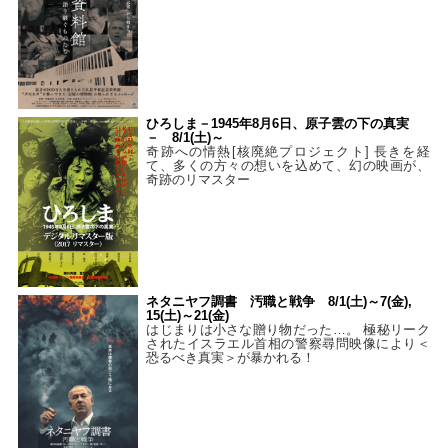
ひろしま－1945年8月6日、原子雲の下の真実
－ 8/1(土)～
奇跡への情熱[核廃絶プロジェクト] 長きを経
て、多くの方々の想いを込めて、幻の映画が、
奇跡のリマスター
ネタニヤフ調書 汚職と戦争 8/1(土)～7(金),
15(土)～21(金)
はじまりは小さな贈り物だった…。 極秘リーク
されたイスラエル首相の警察尋問映像により＜
恐るべき真実＞が暴かれる！