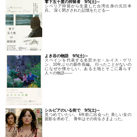
零下五十度の抑留者 9/5(土)～
シベリア抑留から生還した台湾出身の元日本
兵。 深く閉ざされた記憶をたどる—
よき谷の物語 9/5(土)～
スペインを代表する名匠ホセ・ルイス・ゲリ
ン、10年ぶりの新作長編。 行ったことがないの
になぜか懐かしい、ある土地とそこに暮らす
人々の物語――
シルビアのいる街で 9/5(土)～
見つめていたい。 6年前に出会った 美しい女の
面影を求めて、 青年はその街をさまよった。