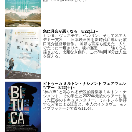
急に具合が悪くなる 8/22(土)～
カンヌ、ヴェネチア、ベルリン、そして米アカ
デミー賞®…… 日本映画界を新時代に導いた濱
口竜介監督最新作。 国籍も言葉も超えた、人生
でたった一度きりの、魂の邂逅――。 強く心を
揺さぶる、比類なき傑作。この3時間16分は人生
を変える。
ビトゥーカ ミルトン・ナシメント フェアウェル
ツアー 8/22(土)～
“神の声” と称される伝説的音楽家ミルトン・ナ
シメント、その半生と2022年最後のツアーに迫
った圧巻のドキュメンタリー。ミルトンを崇拝
する57名による証言と、本人のインタヴュー&ラ
イブフッテージで綴る115分。