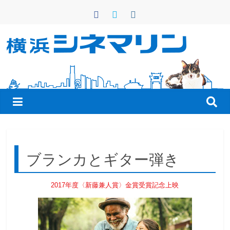
コ
ン
テ
ン
横
ツ
へ
浜
ス
キ
シ
ッ
プ
ネ
ブランカとギター弾き
マ
2017年度〈新藤兼人賞〉金賞受賞記念上映
リ
ン