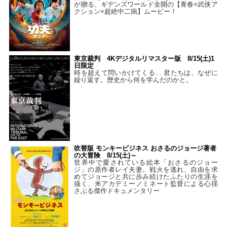
が贈る、ギデンズワールド全開の【青春×武侠ア
クション×超絶中二病】ムービー！
東京裁判 4Kデジタルリマスター版 8/15(土)1
日限定
時を超えて問いかけてくる… 君たちは、なぜに
繰り返す。歴史から何を学んだのかと。
吹替版 モンキービジネス おさるのジョージ著者
の大冒険 8/15(土)～
世界中で愛されている絵本「おさるのジョー
ジ」の原作者レイ夫妻。戦火を逃れ、自由を求
めてジョージと共に歩み続けたふたりの生涯を
描く、米アカデミーノミネート監督による心揺
さぶる傑作ドキュメンタリー