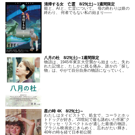
清掃する女 亡霊 8/29(土)～1週間限定
能と、AIと、亡霊について。 母の終わりは娘の
終わり、 何者でもない私の始まり――
八月の杜 8/29(土)～1週間限定
物語は、1945年東京大空襲から始まった。失わ
れた記憶と、たしかに残る痛み。誰かの「探し
物」は、やがて自分自身の物語になっていく。
星の時 4K 8/29(土)～
わたしはタイピストで、処⼥で、コーラとホッ
トドッグが好き。“20世紀で最も謎めいた作家”ク
ラリッセ・リスペクトルが遺した最後の物語。
ブラジル映画史にきらめく、忘れがたい輝き。
40年の時を経て⽇本初公開