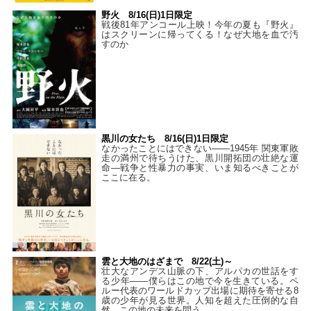
野火 8/16(日)1日限定
戦後81年アンコール上映！今年の夏も『野火』
はスクリーンに帰ってくる！なぜ大地を血で汚
すのか
黒川の女たち 8/16(日)1日限定
なかったことにはできない——1945年 関東軍敗
走の満州で待ちうけた、黒川開拓団の壮絶な運
命―戦争と性暴力の事実、いま知るべきことが
ここに在る。
雲と大地のはざまで 8/22(土)～
壮大なアンデス山脈の下、アルパカの世話をす
る少年――僕らはこの地で今を生きている。ペ
ルー代表のワールドカップ出場に期待を寄せる8
歳の少年が見る世界。人知を超えた圧倒的な自
然。この地の未来を問う。