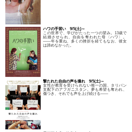
ハワの手習い 9/5(土)～
この世界で、学びがたった一つの望み。13歳で
結婚させられ、自由を奪われた母〈ハワ〉。
——年を重ね、多くの挫折を経てもなお、彼女
は諦めなかった。
撃たれた自由の声を撮れ 9/5(土)～
女性が教育を受けられない唯一の国、タリバン
支配下のアフガニスタン。夢も希望も奪われ、
傷つき、それでも声を上げ続ける——