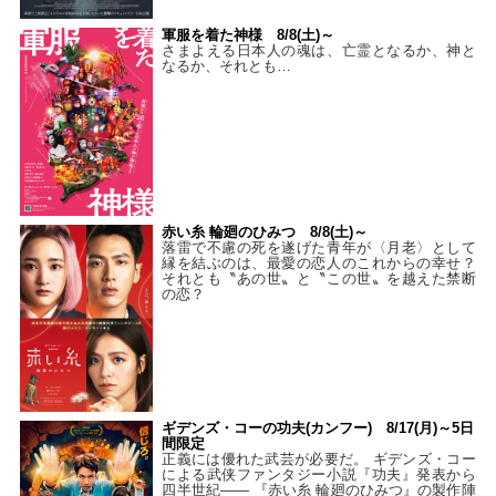
軍服を着た神様 8/8(土)～
さまよえる日本人の魂は、亡霊となるか、神と
なるか、それとも…
赤い糸 輪廻のひみつ 8/8(土)～
落雷で不慮の死を遂げた青年が〈月老〉として
縁を結ぶのは、最愛の恋人のこれからの幸せ？
それとも〝あの世〟と〝この世〟を越えた禁断
の恋？
ギデンズ・コーの功夫(カンフー) 8/17(月)～5日
間限定
正義には優れた武芸が必要だ。 ギデンズ・コー
による武侠ファンタジー小説『功夫』発表から
四半世紀―― 『赤い糸 輪廻のひみつ』の製作陣