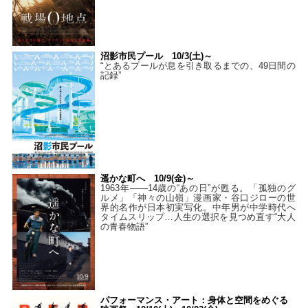
沼影市民プール 10/3(土)～
“とあるプールが息を引き取るまでの、49日間の
記録”
遥かな町へ 10/9(金)～
1963年――14歳の“あの日”が甦る。「孤独のグ
ルメ」「神々の山嶺」漫画家・谷口ジローの世
界的名作が日本初実写化。中年男が中学時代へ
タイムスリップ…人生の選択を見つめ直す“大人
の青春物語”
パフォーマンス・アート：身体と空間をめぐる