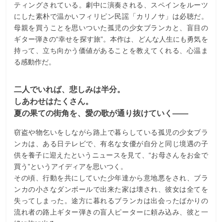
ティングされている。劇中に演奏される、スペインをルーツ
にした素朴で温かいフィリピン民謡「カリノサ」は必聴だ。
母親を買うことを思いついた孤児の少女ブランカと、盲目の
ギター弾きの“幸せを探す旅”。本作は、どんな人生にも勇気を
持って、立ち向かう価値があることを教えてくれる、心温ま
る感動作だ。
二人でいれば、悲しみは半分。
しあわせはたくさん。
夏の果ての街角を、愛の歌が通り抜けていく――
窃盗や物乞いをしながら路上で暮らしている孤児の少女ブラ
ンカは、ある日テレビで、有名な女優が自分と同じ境遇の子
供を養子に迎えたというニュースを見て、“お母さんをお金で
買う”というアイディアを思いつく。
その頃、行動を共にしていた少年達から意地悪をされ、ブラ
ンカの小さなダンボールで出来た家は壊され、彼女は全てを
失ってしまった。途方に暮れるブランカは出会ったばかりの
流れ者の路上ギター弾きの盲人ピーターに頼み込み、彼と一