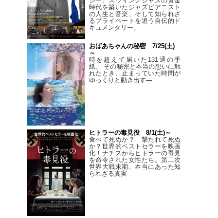
シー。スウィングジャズの黄金
時代を築いたジャズピアニスト
の人生と音楽、そして知られざ
るプライベートを追う自伝的ド
キュメンタリー。
おばあちゃんの秘密 7/25(土)
～
時を超えて届いた131通の手
紙。 その秘密と本当の想いに触
れたとき、止まっていた時間が
ゆっくりと動き出す―
ヒトラーの毒見役 8/1(土)～
食べて死ぬか？ 撃たれて死ぬ
か？世界的ベストセラーを映画
化！ナチスからヒトラーの毒見
を命令された女性たち。第二次
世界大戦末期、本当にあった知
られざる真実