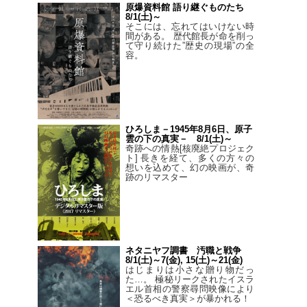
原爆資料館 語り継ぐものたち
8/1(土)～
そこには、忘れてはいけない時
間がある。 歴代館長が命を削っ
て守り続けた”歴史の現場”の全
容。
ひろしま－1945年8月6日、原子
雲の下の真実－ 8/1(土)～
奇跡への情熱[核廃絶プロジェク
ト] 長きを経て、多くの方々の
想いを込めて、幻の映画が、奇
跡のリマスター
ネタニヤフ調書 汚職と戦争
8/1(土)～7(金), 15(土)～21(金)
はじまりは小さな贈り物だっ
た…。 極秘リークされたイスラ
エル首相の警察尋問映像により
＜恐るべき真実＞が暴かれる！