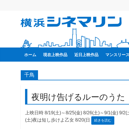
コ
ン
テ
横
ン
ツ
へ
浜
ス
キ
ホーム
現在上映作品
近日上映作品
マンスリー
シ
ッ
プ
ネ
千鳥
マ
夜明け告げるルーのうた
リ
上映日時 8/19(土)～8/25(金) 8/26(土)～9/1(金) 9/2(土
ン
(土)夜は短し歩けよ乙女 8/20(日
続きを読む