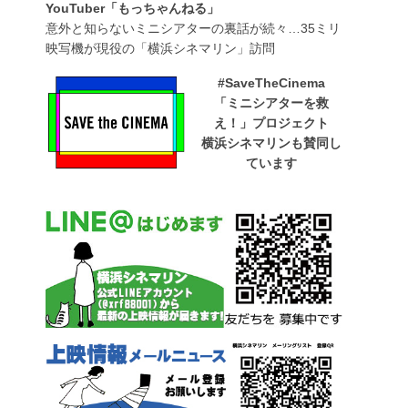
YouTuber「もっちゃんねる」
意外と知らないミニシアターの裏話が続々…35ミリ
映写機が現役の「横浜シネマリン」訪問
#SaveTheCinema
「ミニシアターを救
え！」プロジェクト
横浜シネマリンも賛同し
ています