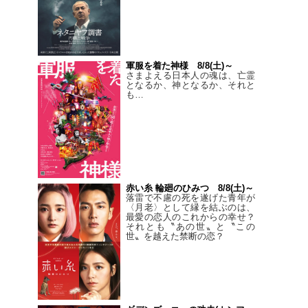
軍服を着た神様 8/8(土)～
さまよえる日本人の魂は、亡霊
となるか、神となるか、それと
も…
赤い糸 輪廻のひみつ 8/8(土)～
落雷で不慮の死を遂げた青年が
〈月老〉として縁を結ぶのは、
最愛の恋人のこれからの幸せ？
それとも〝あの世〟と〝この
世〟を越えた禁断の恋？