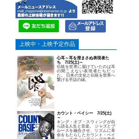
上映中・上映予定作品
心耳～耳を澄まさぬ表現者た
ち 7/25(土)～
伝統を世界に届けていたのは耳
の聞こえない表現者たちだっ
た。 日本の文化と伝統を世界へ
繋げる手話の縁。
カウント・ベイシー 7/25(土)
～
キング・オブ・スウィングが自
ら語る人生と音楽。 ジャズとブ
ルースを融合させ、リズムに革
命をもたらしたカウント・ベイ