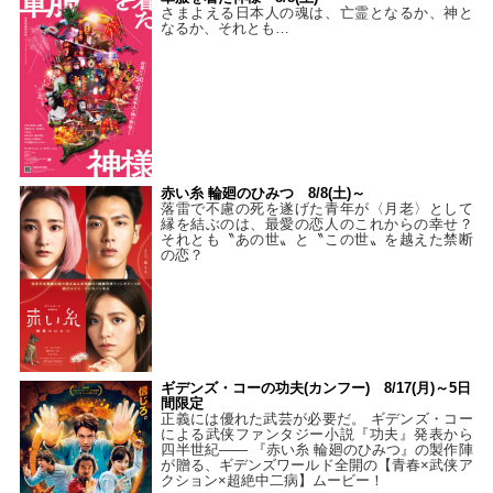
さまよえる日本人の魂は、亡霊となるか、神と
なるか、それとも…
赤い糸 輪廻のひみつ 8/8(土)～
落雷で不慮の死を遂げた青年が〈月老〉として
縁を結ぶのは、最愛の恋人のこれからの幸せ？
それとも〝あの世〟と〝この世〟を越えた禁断
の恋？
ギデンズ・コーの功夫(カンフー) 8/17(月)～5日
間限定
正義には優れた武芸が必要だ。 ギデンズ・コー
による武侠ファンタジー小説『功夫』発表から
四半世紀―― 『赤い糸 輪廻のひみつ』の製作陣
が贈る、ギデンズワールド全開の【青春×武侠ア
クション×超絶中二病】ムービー！