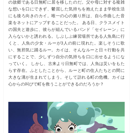
の故郷である日無町に居を移したのだ。父や母に対する複雑
な想いを口にできず、鬱屈した気持ちを抱えたまま学校生活
にも後ろ向きのカイ。唯一の心の拠り所は、自ら作曲した音
楽をネットにアップすることだった。 ある日、クラスメイト
の国夫と遊歩に、彼らが組んでいるバンド「セイレーン」に
入らないかと誘われる。しぶしぶ練習場所である人魚島に行
くと、人魚の少女・ルーが3人の前に現れた。楽しそうに歌
い、無邪気に踊るルー。カイは、そんなルーと日々行動を共
にすることで、少しずつ自分の気持ちを口に出せるようにな
っていく。 しかし、古来より日無町では、人魚は災いをもた
らす存在。ふとしたことから、ルーと町の住人たちとの間に
大きな溝が生まれてしまう。そして訪れる町の危機。カイは
心からの叫びで町を救うことができるのだろうか？