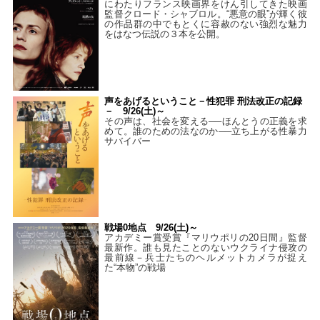
にわたりフランス映画界をけん引してきた映画
監督クロード・シャブロル。“悪意の眼”が輝く彼
の作品群の中でもとくに容赦のない強烈な魅力
をはなつ伝説の３本を公開。
声をあげるということ－性犯罪 刑法改正の記録
－ 9/26(土)～
その声は、社会を変える──ほんとうの正義を求
めて。誰のための法なのか──立ち上がる性暴力
サバイバー
戦場0地点 9/26(土)～
アカデミー賞受賞『マリウポリの20日間』監督
最新作。誰も見たことのないウクライナ侵攻の
最前線－兵士たちのヘルメットカメラが捉え
た“本物”の戦場