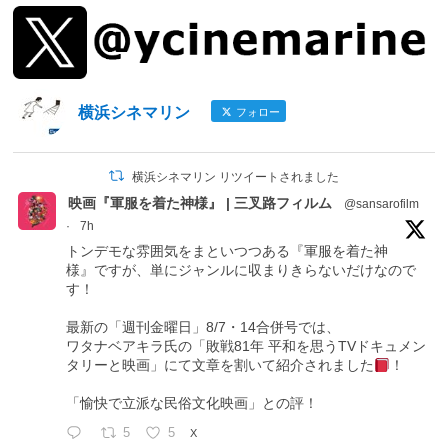
横浜シネマリン
フォロー
横浜シネマリン リツイートされました
映画『軍服を着た神様』 | 三叉路フィルム
@sansarofilm
·
7h
トンデモな雰囲気をまといつつある『軍服を着た神
様』ですが、単にジャンルに収まりきらないだけなので
す！
最新の「週刊金曜日」8/7・14合併号では、
ワタナベアキラ氏の「敗戦81年 平和を思うTVドキュメン
タリーと映画」にて文章を割いて紹介されました
！
「愉快で立派な民俗文化映画」との評！
5
5
X