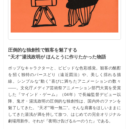
圧倒的な独創性で観客を魅了する
“天才”湯浅政明が ほんとうに作りたかった物語
ポップなキャラクターと、ビビッドな色彩感覚。観客の酩酊
を招く独特のパースどり（遠近図法）や、美しく揺れる描
線。シンプルな“動く”喜びに満ちたアニメーションの数々
――。文化庁メディア芸術祭アニメーション部門大賞を受賞
した『マインド・ゲーム』（04年）で長編監督デビュー以
降、鬼才・湯浅政明の圧倒的な独創性は、国内外のファンを
魅了してきた。 “天才”“唯一無二”。そんな肩書をほしいままに
してきた湯浅が満を持して放つ、はじめての完全オリジナル
劇場用新作。それが『夜明け告げるルーのうた』である。