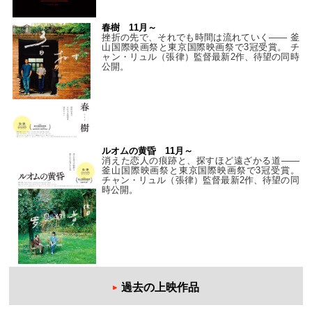
春樹 11月～
挫折の先で、それでも時間は流れていく—— 釜
山国際映画祭と東京国際映画祭で3冠受賞。 チ
ャン・リュル（張律）監督最新2作、待望の同時
公開。
ルオムの黄昏 11月～
消えた恋人の痕跡と、探すほど遠ざかる道——
釜山国際映画祭と東京国際映画祭で3冠受賞。
チャン・リュル（張律）監督最新2作、待望の同
時公開。
過去の上映作品