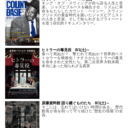
キング・オブ・スウィングが自ら語る人生と音
楽。 ジャズとブルースを融合させ、リズムに革
命をもたらしたカウント・ベイシー。スウィン
グジャズの黄金時代を築いたジャズピアニスト
の人生と音楽、そして知られざるプライベート
を追う自伝的ドキュメンタリー。
ヒトラーの毒見役 8/1(土)～
食べて死ぬか？ 撃たれて死ぬか？世界的ベス
トセラーを映画化！ナチスからヒトラーの毒見
を命令された女性たち。第二次世界大戦末期、
本当にあった知られざる真実
原爆資料館 語り継ぐものたち 8/1(土)～
そこには、忘れてはいけない時間がある。 歴代
館長が命を削って守り続けた”歴史の現場”の全
容。