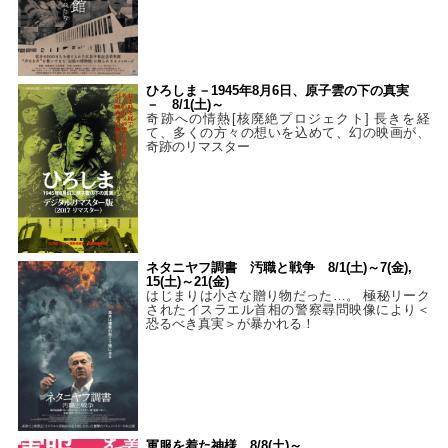
ひろしま－1945年8月6日、原子雲の下の真実
－ 8/1(土)～
奇跡への情熱[核廃絶プロジェクト] 長きを経
て、多くの方々の想いを込めて、幻の映画が、
奇跡のリマスター
ネタニヤフ調書 汚職と戦争 8/1(土)～7(金),
15(土)～21(金)
はじまりは小さな贈り物だった…。 極秘リーク
されたイスラエル首相の警察尋問映像により＜
恐るべき真実＞が暴かれる！
軍服を着た神様 8/8(土)～