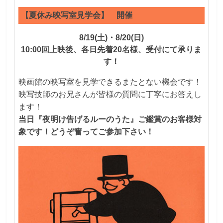
【夏休み映写室見学会】 開催
8/19(土)・8/20(日)
10:00回上映後、各日先着20名様、受付にて承りま
す！
映画館の映写室を見学できるまたとない機会です！
映写技師のお兄さんが皆様の質問に丁寧にお答えし
ます！
当日『夜明け告げるルーのうた』ご鑑賞のお客様対
象です！どうぞ奮ってご参加下さい！