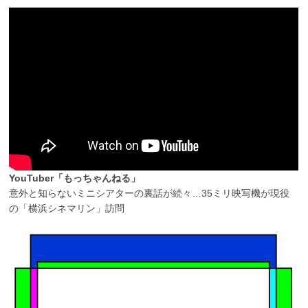
YouTuber「もっちゃんねる」
意外と知らないミニシアターの裏話が続々…35ミリ映写機が現役
の「横浜シネマリン」訪問