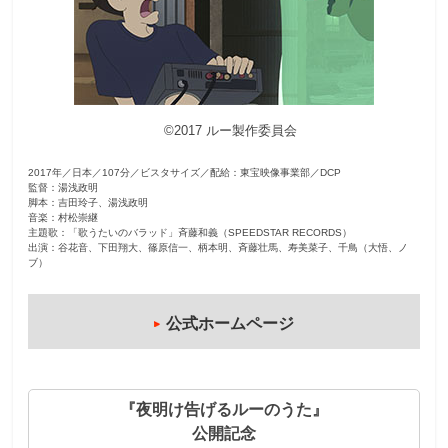
観
た
い
映
©2017 ルー製作委員会
画
は
2017年／日本／107分／ビスタサイズ／配給：東宝映像事業部／DCP
こ
監督：湯浅政明
の
脚本：吉田玲子、湯浅政明
音楽：村松崇継
街
主題歌：「歌うたいのバラッド」斉藤和義（SPEEDSTAR RECORDS）
出演：谷花音、下田翔大、篠原信一、柄本明、斉藤壮馬、寿美菜子、千鳥（大悟、ノ
で
ブ）
公式ホームページ
『夜明け告げるルーのうた』
公開記念