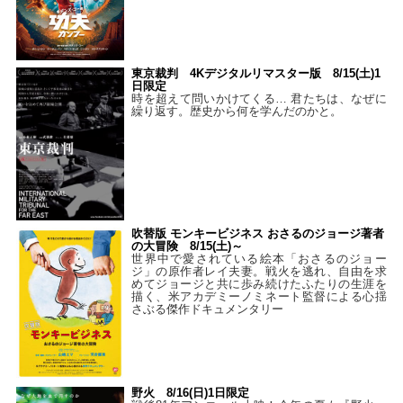
東京裁判 4Kデジタルリマスター版 8/15(土)1
日限定
時を超えて問いかけてくる… 君たちは、なぜに
繰り返す。歴史から何を学んだのかと。
吹替版 モンキービジネス おさるのジョージ著者
の大冒険 8/15(土)～
世界中で愛されている絵本「おさるのジョー
ジ」の原作者レイ夫妻。戦火を逃れ、自由を求
めてジョージと共に歩み続けたふたりの生涯を
描く、米アカデミーノミネート監督による心揺
さぶる傑作ドキュメンタリー
野火 8/16(日)1日限定