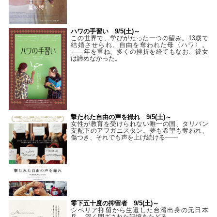
ハワの手習い 9/5(土)～
この世界で、学びがたった一つの望み。13歳で
結婚させられ、自由を奪われた母〈ハワ〉。
——年を重ね、多くの挫折を経てもなお、彼女
は諦めなかった。
撃たれた自由の声を撮れ 9/5(土)～
女性が教育を受けられない唯一の国、タリバン
支配下のアフガニスタン。夢も希望も奪われ、
傷つき、それでも声を上げ続ける——
零下五十度の抑留者 9/5(土)～
シベリア抑留から生還した台湾出身の元日本
兵。 深く閉ざされた記憶をたどる—