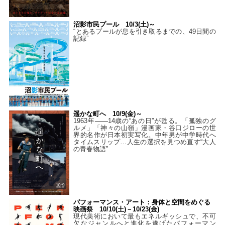
沼影市民プール 10/3(土)～
“とあるプールが息を引き取るまでの、49日間の
記録”
遥かな町へ 10/9(金)～
1963年――14歳の“あの日”が甦る。「孤独のグ
ルメ」「神々の山嶺」漫画家・谷口ジローの世
界的名作が日本初実写化。中年男が中学時代へ
タイムスリップ…人生の選択を見つめ直す“大人
の青春物語”
パフォーマンス・アート：身体と空間をめぐる
映画祭 10/10(土)－10/23(金)
現代美術において最もエネルギッシュで、不可
欠なジャンルへと進化を遂げたパフォーマン