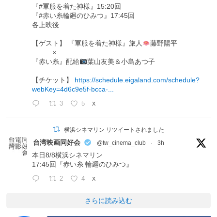
『#軍服を着た神様』15:20回
『#赤い糸輪廻のひみつ』17:45回
各上映後
【ゲスト】 『軍服を着た神様』旅人
藤野陽平
×
『赤い糸』配給
葉山友美＆小島あつ子
【チケット】
https://schedule.eigaland.com/schedule?
webKey=4d6c9e5f-bcca-...
3
5
X
横浜シネマリン リツイートされました
台湾映画同好会
@tw_cinema_club
·
3h
本日8/8横浜シネマリン
17:45回『赤い糸 輪廻のひみつ』
2
4
X
さらに読み込む