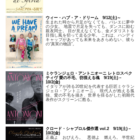
ウィー・ハブ・ア・ドリーム 9/12(土)～
生まれた時から片足がなくても、バレエに夢中
の少女。 地震で片足を失っても、ダンスに励む
親友同士。 目が見えなくても、金メダリストを
目指し風を切って走る少年。 これは、ハンディ
キャップがあっても未来をあきらめない、彼ら
の“真実の物語”。
ミケランジェロ・アントニオーニ レトロスペク
ティヴ 愛の不毛、彷徨える魂 9/19(土)－
10/2(金)
イタリアが誇る20世紀を代表する巨匠ミケラン
ジェロ・アントニオーニ。 現代人が抱える孤
独、愛の不毛を描き、世界を揺るがした初期代
表作がスクリーンに甦る。
クロード・シャブロル傑作選 vol.2 9/19(土)－
10/2(金)
正義よ おびえろ。 悪徳よ 燃えろ。 半世紀