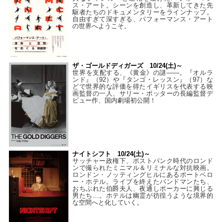
ス・アート。シーンを創造し、革新してきた先
駆者たちのドキュメンタリーをラインナップ。
自由すぎて深すぎる、パフォーマンス・アート
の世界へようこそ。
ザ・ゴールドディガーズ 10/24(土)～
世界を支配する、《黄金》の謎――。『オルラ
ンド』（92）や『タンゴ・レッスン』（97）な
どで世界的な評価を得たイギリスを代表する映
画監督の一人、サリー・ポッターの長編監督デ
ビュー作、国内劇場初公開！
ナイトシフト 10/24(土)～
サッチャー政権下、ポストパンク時代のロンド
ンで撮られたミニマル＆リミナルな対抗映画。
ロンドン・ノッティングヒルにあるポートベロ
ー・ホテル。ライブを終えたバンドマンたち、
おちぶれた伯爵夫人、夜通しポーカーに興じる
男たち…。ホテルは幽霊が彷徨うような境界的
な空間へと化していく。