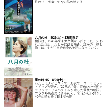
終わり、 何者でもない私の始まり――
八月の杜 8/29(土)～1週間限定
物語は、1945年東京大空襲から始まった。失わ
れた記憶と、たしかに残る痛み。誰かの「探し
物」は、やがて自分自身の物語になっていく。
星の時 4K 8/29(土)～
わたしはタイピストで、処⼥で、コーラとホッ
トドッグが好き。“20世紀で最も謎めいた作家”ク
ラリッセ・リスペクトルが遺した最後の物語。
ブラジル映画史にきらめく、忘れがたい輝き。
40年の時を経て⽇本初公開