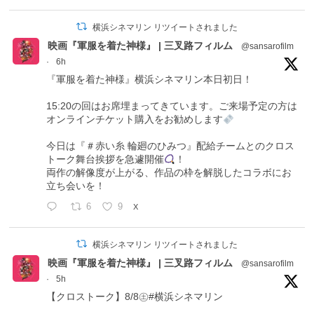
横浜シネマリン リツイートされました
映画『軍服を着た神様』 | 三叉路フィルム
@sansarofilm
·
6h
『軍服を着た神様』横浜シネマリン本日初日！
15:20の回はお席埋まってきています。ご来場予定の方は
オンラインチケット購入をお勧めします
今日は『＃赤い糸 輪廻のひみつ』配給チームとのクロス
トーク舞台挨拶を急遽開催
！
両作の解像度が上がる、作品の枠を解脱したコラボにお
立ち会いを！
6
9
X
横浜シネマリン リツイートされました
映画『軍服を着た神様』 | 三叉路フィルム
@sansarofilm
·
5h
【クロストーク】8/8㊏#横浜シネマリン