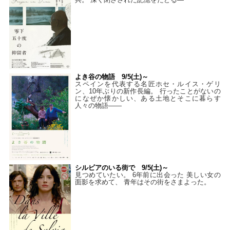
よき谷の物語 9/5(土)～
スペインを代表する名匠ホセ・ルイス・ゲリ
ン、10年ぶりの新作長編。 行ったことがないの
になぜか懐かしい、ある土地とそこに暮らす
人々の物語――
シルビアのいる街で 9/5(土)～
見つめていたい。 6年前に出会った 美しい女の
面影を求めて、 青年はその街をさまよった。