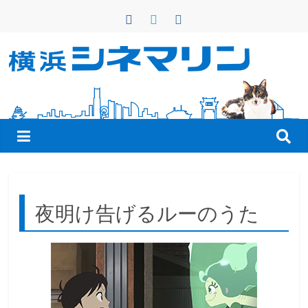
コ
ン
テ
ン
横
ツ
へ
浜
ス
キ
シ
ッ
プ
ネ
夜明け告げるルーのうた
マ
リ
ン