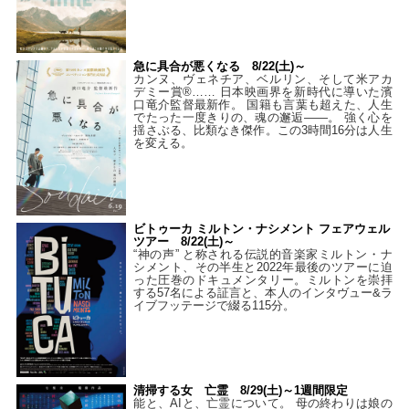
急に具合が悪くなる 8/22(土)～
カンヌ、ヴェネチア、ベルリン、そして米アカ
デミー賞®…… 日本映画界を新時代に導いた濱
口竜介監督最新作。 国籍も言葉も超えた、人生
でたった一度きりの、魂の邂逅――。 強く心を
揺さぶる、比類なき傑作。この3時間16分は人生
を変える。
ビトゥーカ ミルトン・ナシメント フェアウェル
ツアー 8/22(土)～
“神の声” と称される伝説的音楽家ミルトン・ナ
シメント、その半生と2022年最後のツアーに迫
った圧巻のドキュメンタリー。ミルトンを崇拝
する57名による証言と、本人のインタヴュー&ラ
イブフッテージで綴る115分。
清掃する女 亡霊 8/29(土)～1週間限定
能と、AIと、亡霊について。 母の終わりは娘の