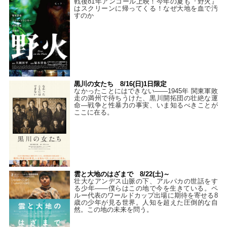
戦後81年アンコール上映！今年の夏も『野火』
はスクリーンに帰ってくる！なぜ大地を血で汚
すのか
黒川の女たち 8/16(日)1日限定
なかったことにはできない——1945年 関東軍敗
走の満州で待ちうけた、黒川開拓団の壮絶な運
命―戦争と性暴力の事実、いま知るべきことが
ここに在る。
雲と大地のはざまで 8/22(土)～
壮大なアンデス山脈の下、アルパカの世話をす
る少年――僕らはこの地で今を生きている。ペ
ルー代表のワールドカップ出場に期待を寄せる8
歳の少年が見る世界。人知を超えた圧倒的な自
然。この地の未来を問う。