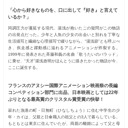
「心から好きなものを、口に出して『好き』と言えて
いるか？」
同調圧力が蔓延する現代、湯浅が抱いたこの疑問がこの物語
の出発点だった。少年と人魚の少女の出会いと別れを丁寧な
生活描写と繊細な心理描写で綴りながら、“湯浅節”とも呼ぶべ
き、疾走感と躍動感に溢れるアニメーションが炸裂する。
1999年に発表された斉藤和義の名曲「歌うたいのバラッド」
に乗せ、“天才”湯浅政明がほんとうに描きたかった物語が今、
ここに誕生する。
フランスのアヌシー国際アニメーション映画祭の長編
コンペティション部門に出品、日本映画としては22年
ぶりとなる最高賞のクリスタル賞受賞の快挙！
寂れた漁港の町・日無町（ひなしちょう）に住む中学生の少
年・カイは、父親と日傘職人の祖父との3人で暮らしている。
もともとは東京に住んでいたが、両親の離婚によって父と母