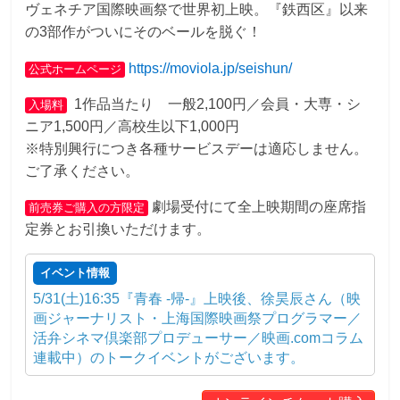
ヴェネチア国際映画祭で世界初上映。『鉄西区』以来
の3部作がついにそのベールを脱ぐ！
https://moviola.jp/seishun/
公式ホームページ
1作品当たり 一般2,100円／会員・大専・シ
入場料
ニア1,500円／高校生以下1,000円
※特別興行につき各種サービスデーは適応しません。
ご了承ください。
劇場受付にて全上映期間の座席指
前売券ご購入の方限定
定券とお引換いただけます。
イベント情報
5/31(土)16:35『青春 -帰-』上映後、徐昊辰さん（映
画ジャーナリスト・上海国際映画祭プログラマー／
活弁シネマ倶楽部プロデューサー／映画.comコラム
連載中）のトークイベントがございます。