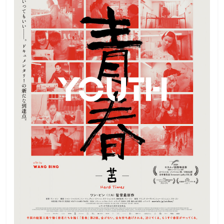
観
た
い
映
画
は
こ
の
街
で