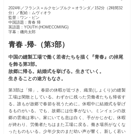
2024年／フランス＝ルクセンブルク＝オランダ／152分（2時間32
分）／配給：ムヴィオラ
監督：ワン・ビン
中国語題：青春 帰
英語題：YOUTH (HOMECOMING)
字幕：磯尚太郎
青春 -帰-（第3部）
中国の縫製工場で働く若者たちを描く『青春』の掉尾
を飾る第3部。
故郷に帰る。結婚式を挙げる。生きていく。
生きることの途方もなさ。
第3部は「帰」。春節の休暇が近づき、織里(しょくり)の縫製
工場は閑散としている。わずかに残った労働者たちも帰省す
る。誰もが故郷で春節を祝うために。休暇中に結婚式を挙げ
るものがいる。でも、故郷には仕事がない。ミンイェンの故
郷の雲南は寒い。家にいても息は白く、手がかじかむ。休暇
が終わり、労働者たちはまた工場に戻る。働き場所がなくな
ったものもいる。少年少女のまだ幼い声が響く。新しく若い