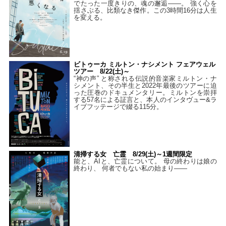
でたった一度きりの、魂の邂逅――。 強く心を
揺さぶる、比類なき傑作。この3時間16分は人生
を変える。
ビトゥーカ ミルトン・ナシメント フェアウェル
ツアー 8/22(土)～
“神の声” と称される伝説的音楽家ミルトン・ナ
シメント、その半生と2022年最後のツアーに迫
った圧巻のドキュメンタリー。ミルトンを崇拝
する57名による証言と、本人のインタヴュー&ラ
イブフッテージで綴る115分。
清掃する女 亡霊 8/29(土)～1週間限定
能と、AIと、亡霊について。 母の終わりは娘の
終わり、 何者でもない私の始まり――