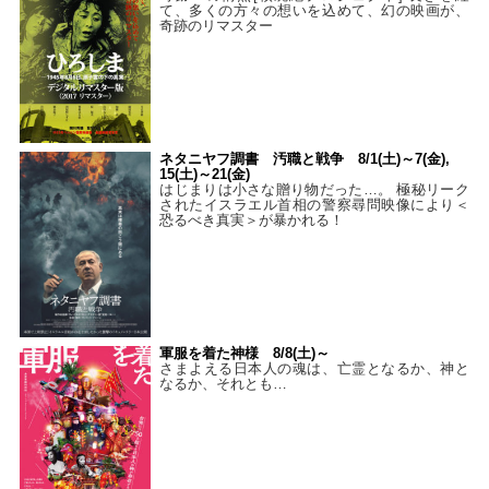
て、多くの方々の想いを込めて、幻の映画が、
奇跡のリマスター
ネタニヤフ調書 汚職と戦争 8/1(土)～7(金),
15(土)～21(金)
はじまりは小さな贈り物だった…。 極秘リーク
されたイスラエル首相の警察尋問映像により＜
恐るべき真実＞が暴かれる！
軍服を着た神様 8/8(土)～
さまよえる日本人の魂は、亡霊となるか、神と
なるか、それとも…