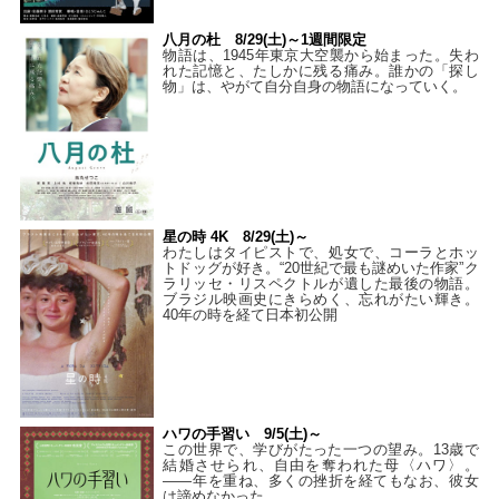
八月の杜 8/29(土)～1週間限定
物語は、1945年東京大空襲から始まった。失わ
れた記憶と、たしかに残る痛み。誰かの「探し
物」は、やがて自分自身の物語になっていく。
星の時 4K 8/29(土)～
わたしはタイピストで、処⼥で、コーラとホッ
トドッグが好き。“20世紀で最も謎めいた作家”ク
ラリッセ・リスペクトルが遺した最後の物語。
ブラジル映画史にきらめく、忘れがたい輝き。
40年の時を経て⽇本初公開
ハワの手習い 9/5(土)～
この世界で、学びがたった一つの望み。13歳で
結婚させられ、自由を奪われた母〈ハワ〉。
——年を重ね、多くの挫折を経てもなお、彼女
は諦めなかった。