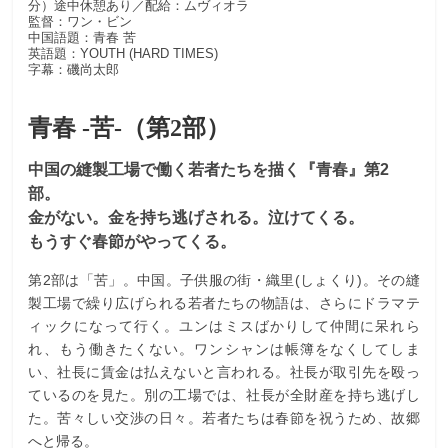
分）途中休憩あり／配給：ムヴィオラ
監督：ワン・ビン
中国語題：青春 苦
英語題：YOUTH (HARD TIMES)
字幕：磯尚太郎
青春 -苦-（第2部）
中国の縫製工場で働く若者たちを描く『青春』第2
部。
金がない。金を持ち逃げされる。泣けてくる。
もうすぐ春節がやってくる。
第2部は「苦」。中国。子供服の街・織里(しょくり)。その縫
製工場で繰り広げられる若者たちの物語は、さらにドラマテ
ィックになって行く。ユンはミスばかりして仲間に呆れら
れ、もう働きたくない。ワンシャンは帳簿をなくしてしま
い、社長に賃金は払えないと言われる。社長が取引先を殴っ
ているのを見た。別の工場では、社長が全財産を持ち逃げし
た。苦々しい交渉の日々。若者たちは春節を祝うため、故郷
へと帰る。