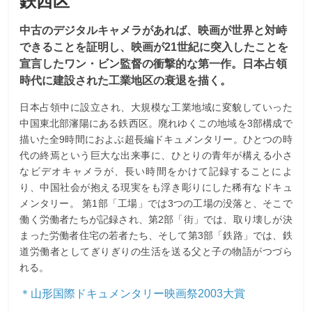
鉄西区
中古のデジタルキャメラがあれば、映画が世界と対峙
できることを証明し、映画が21世紀に突入したことを
宣言したワン・ビン監督の衝撃的な第一作。日本占領
時代に建設された工業地区の衰退を描く。
日本占領中に設立され、大規模な工業地域に変貌していった
中国東北部瀋陽にある鉄西区。廃れゆくこの地域を3部構成で
描いた全9時間におよぶ超長編ドキュメンタリー。ひとつの時
代の終焉という巨大な出来事に、ひとりの青年が構える小さ
なビデオキャメラが、長い時間をかけて記録することによ
り、中国社会が抱える現実をも浮き彫りにした稀有なドキュ
メンタリー。 第1部「工場」では3つの工場の没落と、そこで
働く労働者たちが記録され、第2部「街」では、取り壊しが決
まった労働者住宅の若者たち、そして第3部「鉄路」では、鉄
道労働者としてぎりぎりの生活を送る父と子の物語がつづら
れる。
＊山形国際ドキュメンタリー映画祭2003大賞