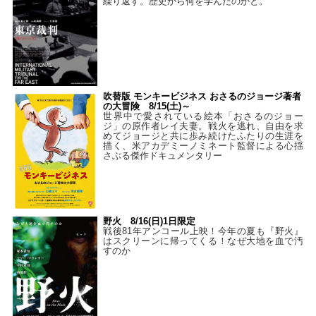
繰り返す。歴史から何を学んだのかと。
吹替版 モンキービジネス おさるのジョージ著者
の大冒険 8/15(土)～
世界中で愛されている絵本「おさるのジョー
ジ」の原作者レイ夫妻。戦火を逃れ、自由を求
めてジョージと共に歩み続けたふたりの生涯を
描く、米アカデミーノミネート監督による心揺
さぶる傑作ドキュメンタリー
野火 8/16(日)1日限定
戦後81年アンコール上映！今年の夏も『野火』
はスクリーンに帰ってくる！なぜ大地を血で汚
すのか