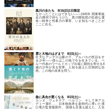
黒川の女たち 8/16(日)1日限定
なかったことにはできない——1945年 関東軍敗
走の満州で待ちうけた、黒川開拓団の壮絶な運
命―戦争と性暴力の事実、いま知るべきことが
ここに在る。
雲と大地のはざまで 8/22(土)～
壮大なアンデス山脈の下、アルパカの世話をす
る少年――僕らはこの地で今を生きている。ペ
ルー代表のワールドカップ出場に期待を寄せる8
歳の少年が見る世界。人知を超えた圧倒的な自
然。この地の未来を問う。
急に具合が悪くなる 8/22(土)～
カンヌ、ヴェネチア、ベルリン、そして米アカ
デミー賞®…… 日本映画界を新時代に導いた濱
口竜介監督最新作。 国籍も言葉も超えた、人生