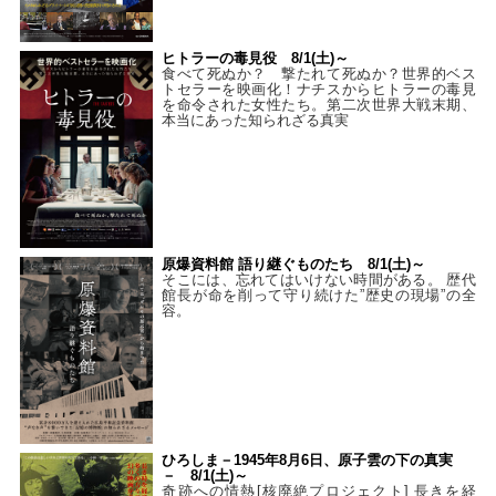
ヒトラーの毒見役 8/1(土)～
食べて死ぬか？ 撃たれて死ぬか？世界的ベス
トセラーを映画化！ナチスからヒトラーの毒見
を命令された女性たち。第二次世界大戦末期、
本当にあった知られざる真実
原爆資料館 語り継ぐものたち 8/1(土)～
そこには、忘れてはいけない時間がある。 歴代
館長が命を削って守り続けた”歴史の現場”の全
容。
ひろしま－1945年8月6日、原子雲の下の真実
－ 8/1(土)～
奇跡への情熱[核廃絶プロジェクト] 長きを経