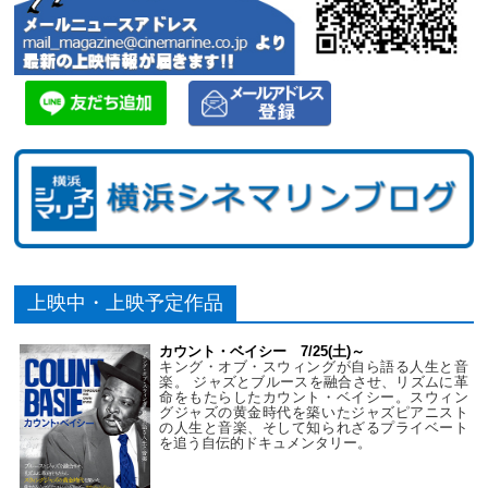
上映中・上映予定作品
カウント・ベイシー 7/25(土)～
キング・オブ・スウィングが自ら語る人生と音
楽。 ジャズとブルースを融合させ、リズムに革
命をもたらしたカウント・ベイシー。スウィン
グジャズの黄金時代を築いたジャズピアニスト
の人生と音楽、そして知られざるプライベート
を追う自伝的ドキュメンタリー。