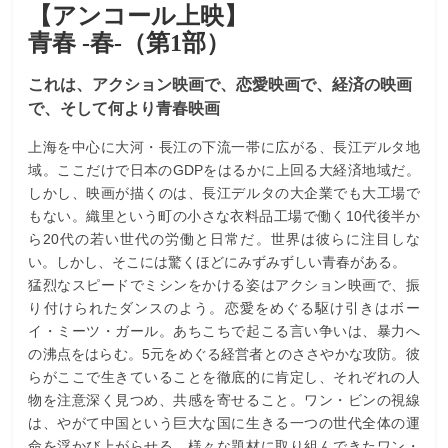
【アンコール上映】
青春 -春-（第1部）
これは、アクション映画で、恋愛映画で、経済の映画
で、そして何より青春映画
上海を中心に大河・長江の下流一帯に広がる、長江デルタ地
域。ここだけで日本のGDPをはるかに上回る大経済地域だ。
しかし、映画が描くのは、長江デルタの大企業でも大工場で
もない。織里という町の小さな衣料品工場で働く10代後半か
ら20代の若い世代の労働と日常だ。世界は彼らに注目しな
い。しかし、そこには驚くほどにみずみずしい青春がある。
猛烈なスピードでミシンをかける姿はアクション映画で、振
り付けられたダンスのよう。恋愛をめぐる駆け引きはボー
イ・ミーツ・ガール。あちこちで起こる言い争いは、暴力へ
の沸点をはらむ。5元をめぐる経営者とのささやかな攻防。彼
らがここで生きていることを徹底的に肯定し、それぞれの人
物を注意深く見つめ、共感を寄せること。ワン・ビンの視線
は、やがて中国という巨大な国に生きる一つの世代全体の運
命を浮かび上がらせる。様々な題材に取り組んできたワン・