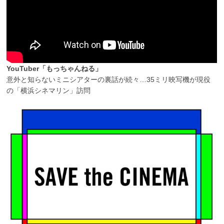
YouTuber「もっちゃんねる」
意外と知らないミニシアターの裏話が続々…35ミリ映写機が現役
の「横浜シネマリン」訪問