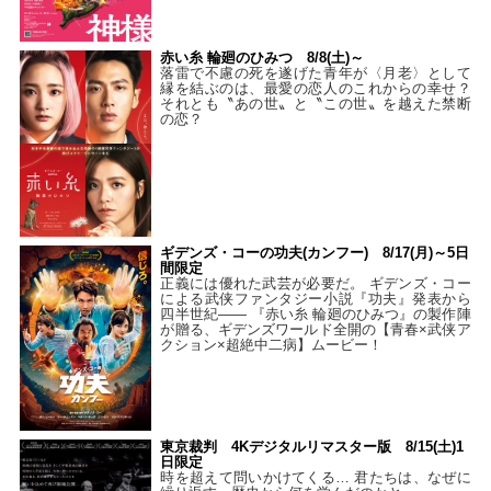
赤い糸 輪廻のひみつ 8/8(土)～
落雷で不慮の死を遂げた青年が〈月老〉として
縁を結ぶのは、最愛の恋人のこれからの幸せ？
それとも〝あの世〟と〝この世〟を越えた禁断
の恋？
ギデンズ・コーの功夫(カンフー) 8/17(月)～5日
間限定
正義には優れた武芸が必要だ。 ギデンズ・コー
による武侠ファンタジー小説『功夫』発表から
四半世紀―― 『赤い糸 輪廻のひみつ』の製作陣
が贈る、ギデンズワールド全開の【青春×武侠ア
クション×超絶中二病】ムービー！
東京裁判 4Kデジタルリマスター版 8/15(土)1
日限定
時を超えて問いかけてくる… 君たちは、なぜに