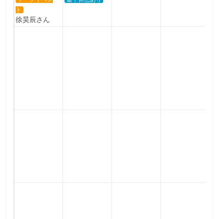
ト
徐昊辰さん