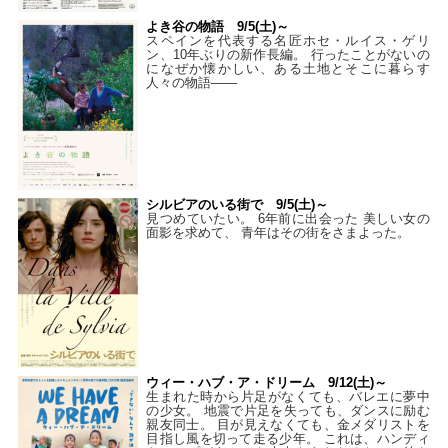
よき谷の物語 9/5(土)～
スペインを代表する名匠ホセ・ルイス・ゲリ
ン、10年ぶりの新作長編。 行ったことがないの
になぜか懐かしい、ある土地とそこに暮らす
人々の物語――
シルビアのいる街で 9/5(土)～
見つめていたい。 6年前に出会った 美しい女の
面影を求めて、 青年はその街をさまよった。
ウィー・ハブ・ア・ドリーム 9/12(土)～
生まれた時から片足がなくても、バレエに夢中
の少女。 地震で片足を失っても、ダンスに励む
親友同士。 目が見えなくても、金メダリストを
目指し風を切って走る少年。 これは、ハンディ