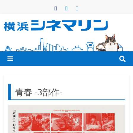
コ
ン
テ
ン
横
ツ
へ
浜
ス
キ
シ
ッ
プ
ネ
青春 -3部作-
マ
リ
ン