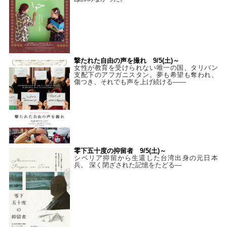
撃たれた自由の声を撮れ 9/5(土)～
女性が教育を受けられない唯一の国、タリバン
支配下のアフガニスタン。夢も希望も奪われ、
傷つき、それでも声を上げ続ける——
零下五十度の抑留者 9/5(土)～
シベリア抑留から生還した台湾出身の元日本
兵。 深く閉ざされた記憶をたどる—