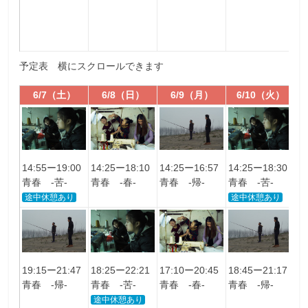
予定表 横にスクロールできます
6/7（土）
6/8（日）
6/9（月）
6/10（火）
14:55ー19:00
14:25ー18:10
14:25ー16:57
14:25ー18:30
1
青春 -苦-
青春 -春-
青春 -帰-
青春 -苦-
青
途中休憩あり
途中休憩あり
19:15ー21:47
18:25ー22:21
17:10ー20:45
18:45ー21:17
1
青春 -帰-
青春 -苦-
青春 -春-
青春 -帰-
青
途中休憩あり
途