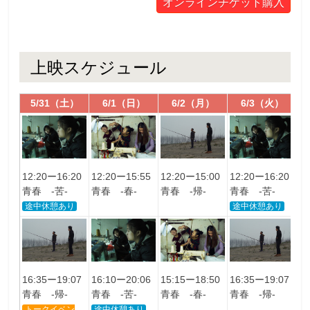
オンラインチケット購入
上映スケジュール
5/31（土）
6/1（日）
6/2（月）
6/3（火）
12:20ー16:20
12:20ー15:55
12:20ー15:00
12:20ー16:20
1
青春 -苦-
青春 -春-
青春 -帰-
青春 -苦-
青
途中休憩あり
途中休憩あり
16:35ー19:07
16:10ー20:06
15:15ー18:50
16:35ー19:07
1
青春 -帰-
青春 -苦-
青春 -春-
青春 -帰-
青
トークイベン
途中休憩あり
途