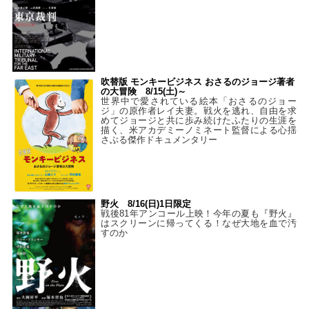
吹替版 モンキービジネス おさるのジョージ著者
の大冒険 8/15(土)～
世界中で愛されている絵本「おさるのジョー
ジ」の原作者レイ夫妻。戦火を逃れ、自由を求
めてジョージと共に歩み続けたふたりの生涯を
描く、米アカデミーノミネート監督による心揺
さぶる傑作ドキュメンタリー
野火 8/16(日)1日限定
戦後81年アンコール上映！今年の夏も『野火』
はスクリーンに帰ってくる！なぜ大地を血で汚
すのか