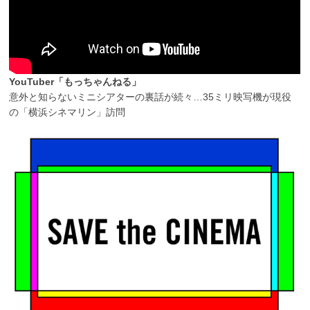
YouTuber「もっちゃんねる」
意外と知らないミニシアターの裏話が続々…35ミリ映写機が現役
の「横浜シネマリン」訪問