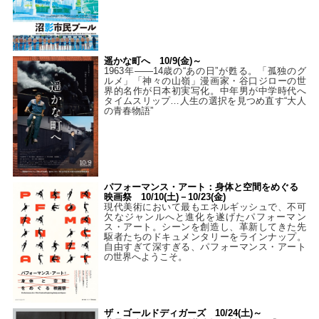
遥かな町へ 10/9(金)～
1963年――14歳の“あの日”が甦る。「孤独のグ
ルメ」「神々の山嶺」漫画家・谷口ジローの世
界的名作が日本初実写化。中年男が中学時代へ
タイムスリップ…人生の選択を見つめ直す“大人
の青春物語”
パフォーマンス・アート：身体と空間をめぐる
映画祭 10/10(土)－10/23(金)
現代美術において最もエネルギッシュで、不可
欠なジャンルへと進化を遂げたパフォーマン
ス・アート。シーンを創造し、革新してきた先
駆者たちのドキュメンタリーをラインナップ。
自由すぎて深すぎる、パフォーマンス・アート
の世界へようこそ。
ザ・ゴールドディガーズ 10/24(土)～