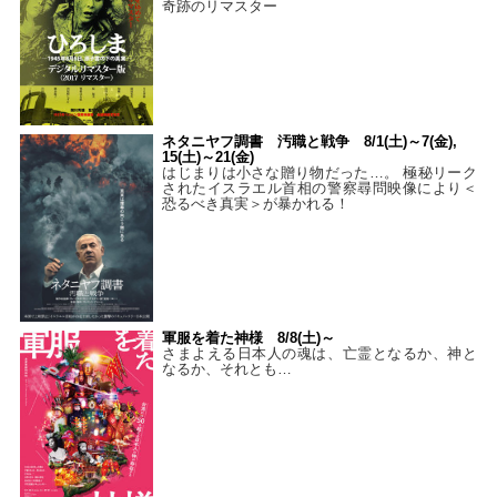
奇跡のリマスター
ネタニヤフ調書 汚職と戦争 8/1(土)～7(金),
15(土)～21(金)
はじまりは小さな贈り物だった…。 極秘リーク
されたイスラエル首相の警察尋問映像により＜
恐るべき真実＞が暴かれる！
軍服を着た神様 8/8(土)～
さまよえる日本人の魂は、亡霊となるか、神と
なるか、それとも…