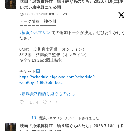
映画『原爆資料館 語り継ぐものたち』2026.7.18(土)ポ
レポレ東中野にて公開
@abombmuseumfilm
·
12h
トーク情報：神奈川
￣￣￣￣￣￣￣￣￣
#横浜シネマリン
での追加トークが決定。ぜひお出かけく
ださい
8/9㊐ 立川直樹監督（オンライン）
8/13㊍ 斉藤俊幸監督（オンライン）
※全て13:25の回上映後
チケット
https://schedule.eigaland.com/schedule?
webKey=4d6c9e5f-bcca-...
#原爆資料館語り継ぐものたち
4
7
X
横浜シネマリン リツイートされました
映画『原爆資料館 語り継ぐものたち』2026.7.18(土)ポ