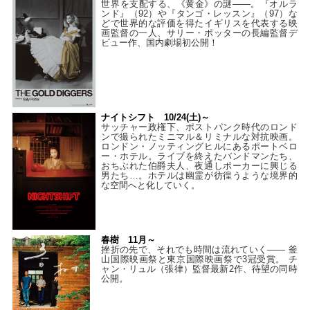
世界を支配する、《黄金》の謎――。『オルラ
ンド』（92）や『タンゴ・レッスン』（97）な
どで世界的な評価を得たイギリスを代表する映
画監督の一人、サリー・ポッターの長編監督デ
ビュー作、国内劇場初公開！
ナイトシフト 10/24(土)～
サッチャー政権下、ポストパンク時代のロンド
ンで撮られたミニマル＆リミナルな対抗映画。
ロンドン・ノッティングヒルにあるポートベロ
ー・ホテル。ライブを終えたバンドマンたち、
おちぶれた伯爵夫人、夜通しポーカーに興じる
男たち…。ホテルは幽霊が彷徨うような境界的
な空間へと化していく。
春樹 11月～
挫折の先で、それでも時間は流れていく—— 釜
山国際映画祭と東京国際映画祭で3冠受賞。 チ
ャン・リュル（張律）監督最新2作、待望の同時
公開。