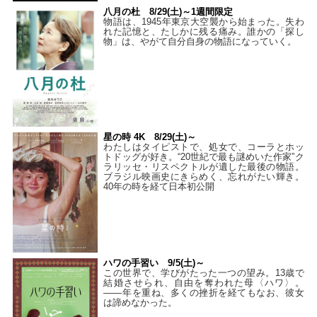
八月の杜 8/29(土)～1週間限定
物語は、1945年東京大空襲から始まった。失わ
れた記憶と、たしかに残る痛み。誰かの「探し
物」は、やがて自分自身の物語になっていく。
星の時 4K 8/29(土)～
わたしはタイピストで、処⼥で、コーラとホッ
トドッグが好き。“20世紀で最も謎めいた作家”ク
ラリッセ・リスペクトルが遺した最後の物語。
ブラジル映画史にきらめく、忘れがたい輝き。
40年の時を経て⽇本初公開
ハワの手習い 9/5(土)～
この世界で、学びがたった一つの望み。13歳で
結婚させられ、自由を奪われた母〈ハワ〉。
——年を重ね、多くの挫折を経てもなお、彼女
は諦めなかった。