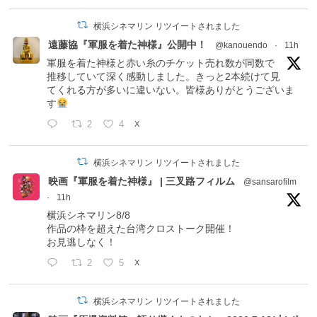
横浜シネマリン リツイートされました
遠藤協『軍服を着た神様』公開中！
@kanouendo
·
11h
軍服を着た神様と赤い糸のチケット売れ数が同数で
推移していて深く感動しました。きっと2本続けて見
てくれる方が多いに違いない。皆様ありがとうございま
す
2
4
X
横浜シネマリン リツイートされました
映画『軍服を着た神様』 | 三叉路フィルム
@sansarofilm
·
11h
横浜シネマリン8/8
作品の枠を超えた台湾クロストーク開催！
お見逃しなく！
2
5
X
横浜シネマリン リツイートされました