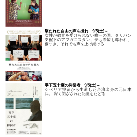
撃たれた自由の声を撮れ 9/5(土)～
女性が教育を受けられない唯一の国、タリバン
支配下のアフガニスタン。夢も希望も奪われ、
傷つき、それでも声を上げ続ける——
零下五十度の抑留者 9/5(土)～
シベリア抑留から生還した台湾出身の元日本
兵。 深く閉ざされた記憶をたどる—