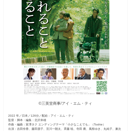
観
た
い
映
画
は
こ
の
街
で
©三英堂商事/アイ・エム・ティ
2022 年／日本／126分／配給：アイ・エム・ティ
監督・脚本・編集：北沢幸雄
作曲・編曲：富澤タク エンディングテーマ「小さなこえでも」（Toshie）
出演：吉田伶香、藤田朋子、宮川一朗太、斉藤 暁、寺田 農、風祭ゆき、丸純子、兼次