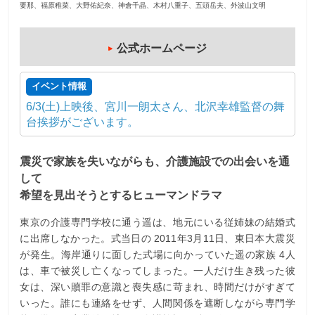
要那、福原稚菜、大野佑紀奈、神倉千晶、木村八重子、五頭岳夫、外波山文明
公式ホームページ
イベント情報
6/3(土)上映後、宮川一朗太さん、北沢幸雄監督の舞
台挨拶がございます。
震災で家族を失いながらも、介護施設での出会いを通
して
希望を見出そうとするヒューマンドラマ
東京の介護専門学校に通う遥は、地元にいる従姉妹の結婚式
に出席しなかった。式当日の 2011年3月11日、東日本大震災
が発生。海岸通りに面した式場に向かっていた遥の家族 4人
は、車で被災し亡くなってしまった。一人だけ生き残った彼
女は、深い贖罪の意識と喪失感に苛まれ、時間だけがすぎて
いった。誰にも連絡をせず、人間関係を遮断しながら専門学