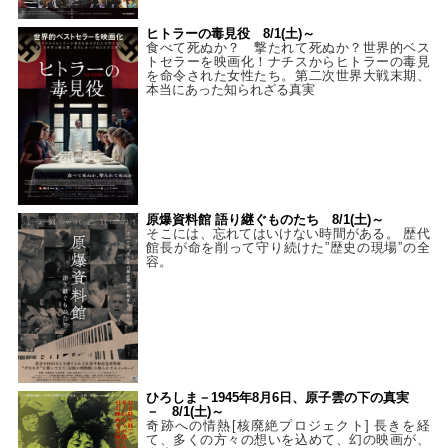
ヒトラーの毒見役 8/1(土)～
食べて死ぬか？ 撃たれて死ぬか？世界的ベス
トセラーを映画化！ナチスからヒトラーの毒見
を命令された女性たち。第二次世界大戦末期、
本当にあった知られざる真実
原爆資料館 語り継ぐものたち 8/1(土)～
そこには、忘れてはいけない時間がある。 歴代
館長が命を削って守り続けた”歴史の現場”の全
容。
ひろしま－1945年8月6日、原子雲の下の真実
－ 8/1(土)～
奇跡への情熱[核廃絶プロジェクト] 長きを経
て、多くの方々の想いを込めて、幻の映画が、