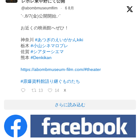
レポレ東中野にて公開
@abombmuseumfilm
·
6 8月
⋱8/7(金)公開開始⋰
お近くの映画館へぜひ！
神奈川
#あつぎのえいがかんkiki
栃木
#小山シネマロブレ
佐賀
#シアターシエマ
熊本
#Denkikan
https://abombmuseum-film.com/#theater
#原爆資料館語り継ぐものたち
13
14
X
さらに読み込む