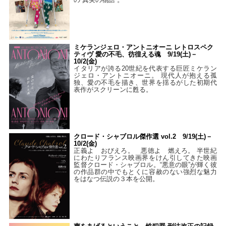
ミケランジェロ・アントニオーニ レトロスペク
ティヴ 愛の不毛、彷徨える魂 9/19(土)－
10/2(金)
イタリアが誇る20世紀を代表する巨匠ミケラン
ジェロ・アントニオーニ。 現代人が抱える孤
独、愛の不毛を描き、世界を揺るがした初期代
表作がスクリーンに甦る。
クロード・シャブロル傑作選 vol.2 9/19(土)－
10/2(金)
正義よ おびえろ。 悪徳よ 燃えろ。 半世紀
にわたりフランス映画界をけん引してきた映画
監督クロード・シャブロル。“悪意の眼”が輝く彼
の作品群の中でもとくに容赦のない強烈な魅力
をはなつ伝説の３本を公開。