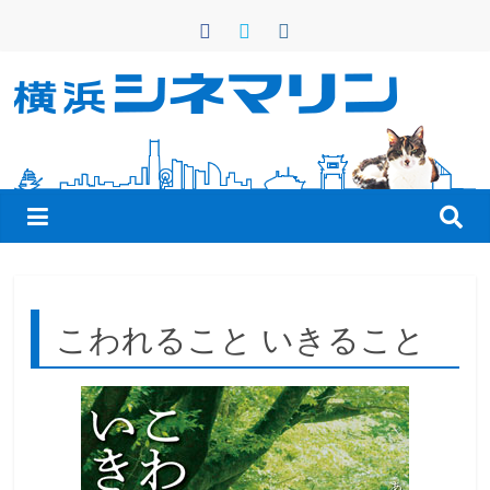
コ
ン
テ
ン
横
ツ
へ
浜
ス
キ
シ
ッ
プ
ネ
こわれること いきること
マ
リ
ン