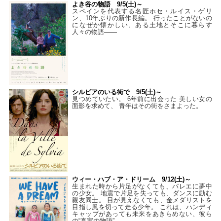
よき谷の物語 9/5(土)～
スペインを代表する名匠ホセ・ルイス・ゲリ
ン、10年ぶりの新作長編。 行ったことがないの
になぜか懐かしい、ある土地とそこに暮らす
人々の物語――
シルビアのいる街で 9/5(土)～
見つめていたい。 6年前に出会った 美しい女の
面影を求めて、 青年はその街をさまよった。
ウィー・ハブ・ア・ドリーム 9/12(土)～
生まれた時から片足がなくても、バレエに夢中
の少女。 地震で片足を失っても、ダンスに励む
親友同士。 目が見えなくても、金メダリストを
目指し風を切って走る少年。 これは、ハンディ
キャップがあっても未来をあきらめない、彼ら
の“真実の物語”。