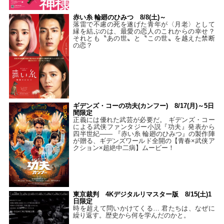
赤い糸 輪廻のひみつ 8/8(土)～
落雷で不慮の死を遂げた青年が〈月老〉として
縁を結ぶのは、最愛の恋人のこれからの幸せ？
それとも〝あの世〟と〝この世〟を越えた禁断
の恋？
ギデンズ・コーの功夫(カンフー) 8/17(月)～5日
間限定
正義には優れた武芸が必要だ。 ギデンズ・コー
による武侠ファンタジー小説『功夫』発表から
四半世紀―― 『赤い糸 輪廻のひみつ』の製作陣
が贈る、ギデンズワールド全開の【青春×武侠ア
クション×超絶中二病】ムービー！
東京裁判 4Kデジタルリマスター版 8/15(土)1
日限定
時を超えて問いかけてくる… 君たちは、なぜに
繰り返す。歴史から何を学んだのかと。