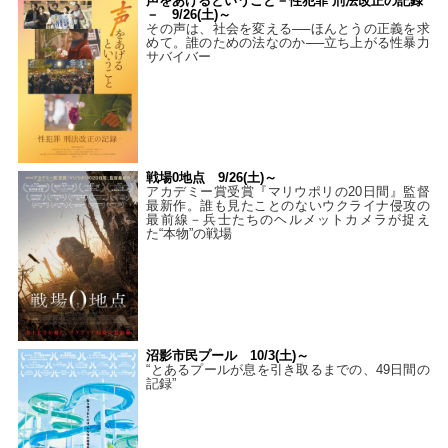
声をあげるということ－性犯罪 刑法改正の記録
－ 9/26(土)～
その声は、社会を変える──ほんとうの正義を求
めて。誰のための法なのか──立ち上がる性暴力
サバイバー
戦場0地点 9/26(土)～
アカデミー賞受賞『マリウポリの20日間』監督
最新作。誰も見たことのないウクライナ侵攻の
最前線－兵士たちのヘルメットカメラが捉え
た“本物”の戦場
沼影市民プール 10/3(土)～
“とあるプールが息を引き取るまでの、49日間の
記録”