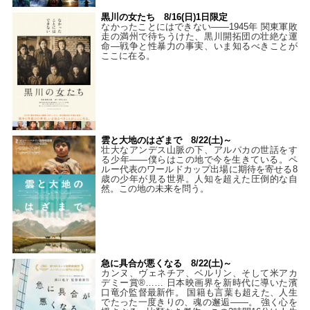
黒川の女たち 8/16(日)1日限定
なかったことにはできない——1945年 関東軍敗
走の満州で待ちうけた、黒川開拓団の壮絶な運
命―戦争と性暴力の事実、いま知るべきことが
ここに在る。
雲と大地のはざまで 8/22(土)～
壮大なアンデス山脈の下、アルパカの世話をす
る少年――僕らはこの地で今を生きている。ペ
ルー代表のワールドカップ出場に期待を寄せる8
歳の少年が見る世界。人知を超えた圧倒的な自
然。この地の未来を問う。
急に具合が悪くなる 8/22(土)～
カンヌ、ヴェネチア、ベルリン、そして米アカ
デミー賞®…… 日本映画界を新時代に導いた濱
口竜介監督最新作。 国籍も言葉も超えた、人生
でたった一度きりの、魂の邂逅――。 強く心を