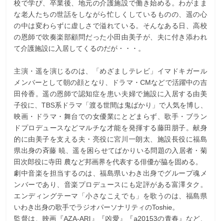
校で学び、卒業後、地元の介護施設で働き始める。わがまま
な老人たちの世話をしながら忙しくしているものの、遥の心
の中は変わらずに虚しさで溢れている。そんなある日、高校
の恩師で吹奏楽部顧問だった小田由美子が、夫に付き添われ
て介護施設に入居してくるのだが・・・。
主演・遥を演じるのは、「めざましテレビ」イマドキガール
メンバーとして朝の顔となり、ドラマ・CMなどで活躍中の吉
田伶香。遥の恩師で認知症を患い夫婦で施設に入居する由美
子役に、TBS系ドラマ「渡る世間は鬼ばかり」で人気を博し、
映画・ドラマ・舞台での女優業にとどまらず、歌手・ブラン
ドプロデュースなどマルチな才能を発揮する藤田朋子。献身
的に由美子を支える夫・亮役に宮川一朗太、施設長役に福島
県出身の斉藤 暁、遥を困らせてばかりいる問題の入居者・菊
田次郎役に寺田 農など邦画界を代表する俳優が脇を固める。
劇中音楽を担当するのは、福島県いわき出身でグループ魂メ
ンバーであり、音楽プロデュースにも定評がある富澤タク。
エンディングテーマ「小さなこえでも」を歌うのは、福島県
いわき出身の歌手でラジオパーソナリティのToshie。
監督は、映画『AZA-ARI』『凶愛』『a20153の青春』など、