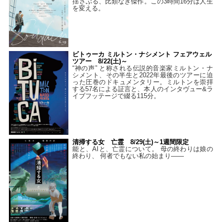
揺さぶる、比類なき傑作。この3時間16分は人生
を変える。
ビトゥーカ ミルトン・ナシメント フェアウェル
ツアー 8/22(土)～
“神の声” と称される伝説的音楽家ミルトン・ナ
シメント、その半生と2022年最後のツアーに迫
った圧巻のドキュメンタリー。ミルトンを崇拝
する57名による証言と、本人のインタヴュー&ラ
イブフッテージで綴る115分。
清掃する女 亡霊 8/29(土)～1週間限定
能と、AIと、亡霊について。 母の終わりは娘の
終わり、 何者でもない私の始まり――