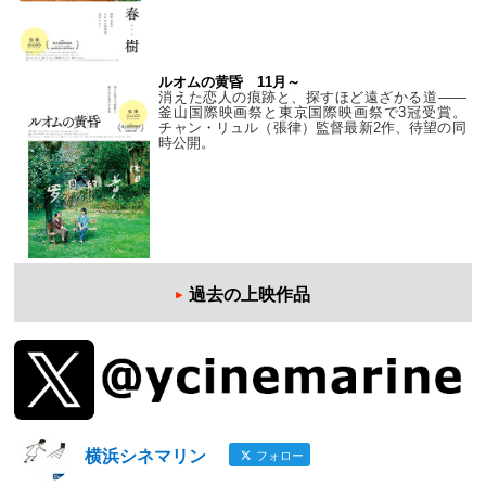
ルオムの黄昏 11月～
消えた恋人の痕跡と、探すほど遠ざかる道——
釜山国際映画祭と東京国際映画祭で3冠受賞。
チャン・リュル（張律）監督最新2作、待望の同
時公開。
過去の上映作品
横浜シネマリン
フォロー