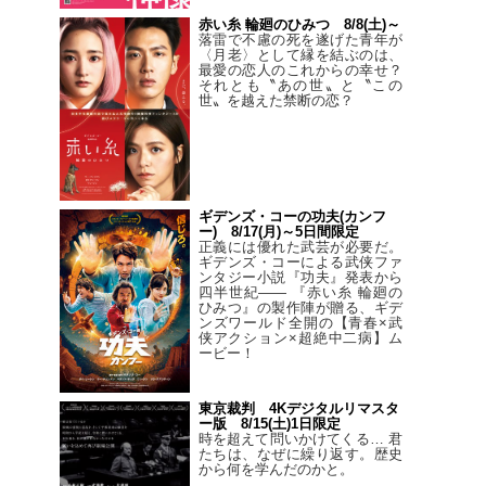
赤い糸 輪廻のひみつ 8/8(土)～
落雷で不慮の死を遂げた青年が
〈月老〉として縁を結ぶのは、
最愛の恋人のこれからの幸せ？
それとも〝あの世〟と〝この
世〟を越えた禁断の恋？
ギデンズ・コーの功夫(カンフ
ー) 8/17(月)～5日間限定
正義には優れた武芸が必要だ。
ギデンズ・コーによる武侠ファ
ンタジー小説『功夫』発表から
四半世紀―― 『赤い糸 輪廻の
ひみつ』の製作陣が贈る、ギデ
ンズワールド全開の【青春×武
侠アクション×超絶中二病】ム
ービー！
東京裁判 4Kデジタルリマスタ
ー版 8/15(土)1日限定
時を超えて問いかけてくる… 君
たちは、なぜに繰り返す。歴史
から何を学んだのかと。