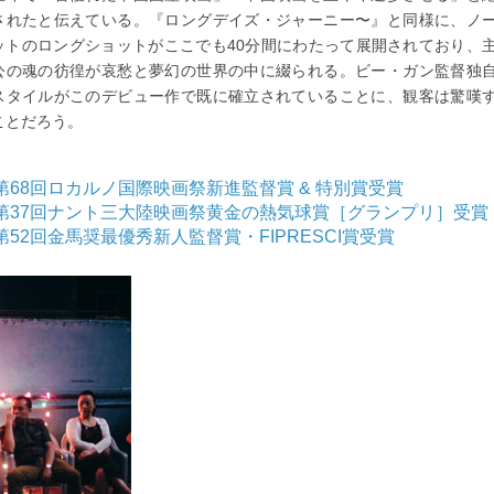
されたと伝えている。『ロングデイズ・ジャーニー〜』と同様に、ノ
ットのロングショットがここでも40分間にわたって展開されており、
公の魂の彷徨が哀愁と夢幻の世界の中に綴られる。ビー・ガン監督独
スタイルがこのデビュー作で既に確立されていることに、観客は驚嘆
ことだろう。
第68回ロカルノ国際映画祭新進監督賞 & 特別賞受賞
第37回ナント三大陸映画祭黄金の熱気球賞［グランプリ］受賞
第52回金馬奨最優秀新人監督賞・FIPRESCI賞受賞