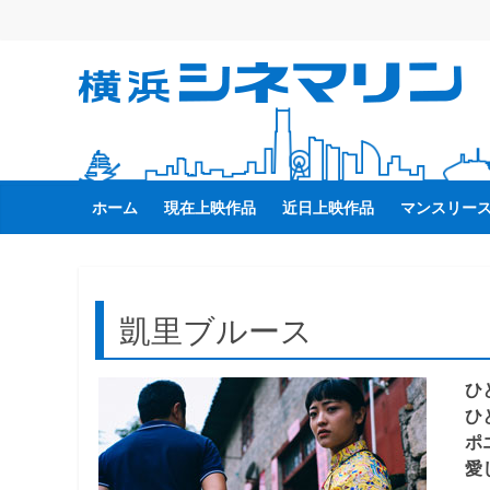
コ
ン
テ
横
ン
ツ
へ
浜
ス
キ
ホーム
現在上映作品
近日上映作品
マンスリー
シ
ッ
プ
ネ
凱里ブルース
マ
ひ
リ
ひ
ポ
ン
愛