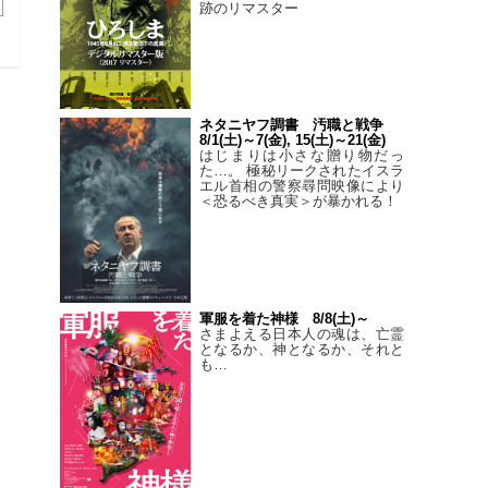
跡のリマスター
ネタニヤフ調書 汚職と戦争
8/1(土)～7(金), 15(土)～21(金)
はじまりは小さな贈り物だっ
た…。 極秘リークされたイスラ
エル首相の警察尋問映像により
＜恐るべき真実＞が暴かれる！
軍服を着た神様 8/8(土)～
さまよえる日本人の魂は、亡霊
となるか、神となるか、それと
も…