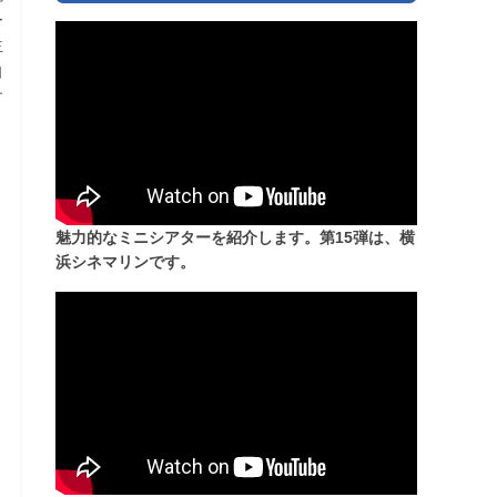
ー
主
自
す
魅力的なミニシアターを紹介します。第15弾は、横
浜シネマリンです。