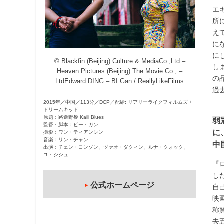
エ
観
所
た
え
い
に
映
に
画
© Blackfin (Beijing) Culture & MediaCo.,Ltd –
し
は
Heaven Pictures (Beijing) The Movie Co., –
の
LtdEdward DING – BI Gan / ReallyLikeFilms
こ
過
の
2015年／中国／113分／DCP／配給: リアリーライクフィルムズ +
街
ドリームキッド
で
原題：路邊野餐 Kaili Blues
弱
監督・脚本：ビー・ガン
に
撮影：ワン・ティアンシン
音楽：リン・チャン
中
出演：チェン・ヨンゾン、ヅァオ・ダクィン、ルナ・クォック、
ユ・シシュ
『
し
公式ホームページ
自
映
称
去