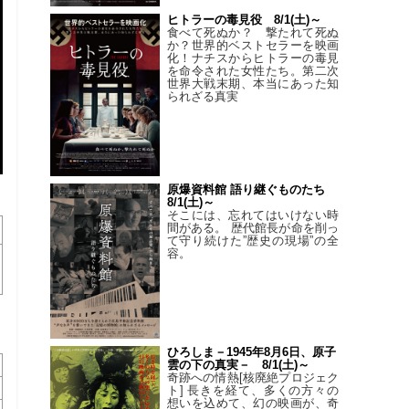
ヒトラーの毒見役 8/1(土)～
食べて死ぬか？ 撃たれて死ぬ
か？世界的ベストセラーを映画
化！ナチスからヒトラーの毒見
を命令された女性たち。第二次
世界大戦末期、本当にあった知
られざる真実
原爆資料館 語り継ぐものたち
8/1(土)～
そこには、忘れてはいけない時
間がある。 歴代館長が命を削っ
て守り続けた”歴史の現場”の全
容。
ひろしま－1945年8月6日、原子
雲の下の真実－ 8/1(土)～
奇跡への情熱[核廃絶プロジェク
ト] 長きを経て、多くの方々の
想いを込めて、幻の映画が、奇