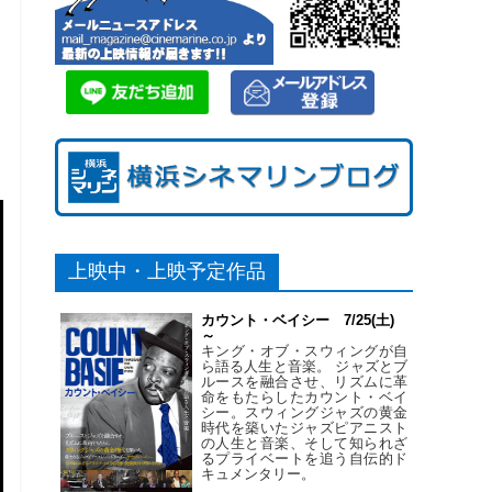
上映中・上映予定作品
カウント・ベイシー 7/25(土)
～
キング・オブ・スウィングが自
ら語る人生と音楽。 ジャズとブ
ルースを融合させ、リズムに革
命をもたらしたカウント・ベイ
シー。スウィングジャズの黄金
時代を築いたジャズピアニスト
の人生と音楽、そして知られざ
るプライベートを追う自伝的ド
キュメンタリー。