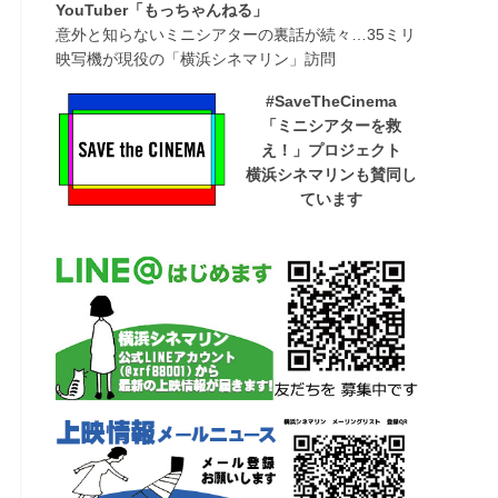
YouTuber「もっちゃんねる」
意外と知らないミニシアターの裏話が続々…35ミリ
映写機が現役の「横浜シネマリン」訪問
#SaveTheCinema
「ミニシアターを救
え！」プロジェクト
横浜シネマリンも賛同し
ています