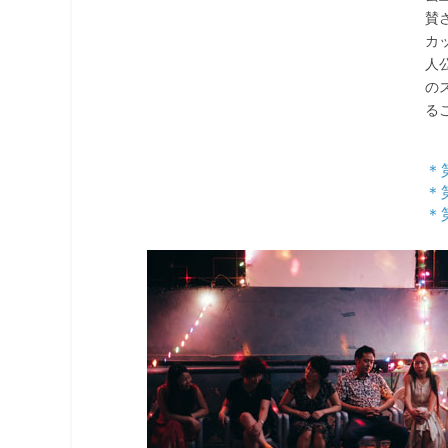
賛
カ
人
の
る
＊
＊
＊