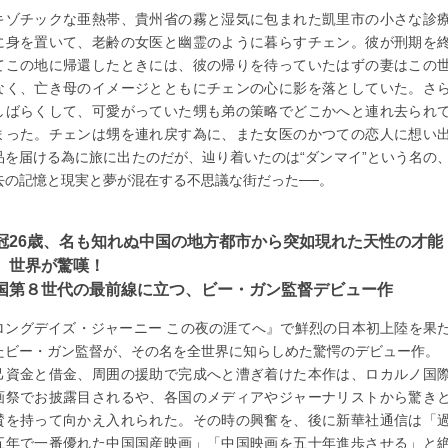
キゾチックな亜熱帯、貴州省の霧と湿気に包まれた凱里市の小さな診
に身を置いて、老齢の女医と幽霊のように暮らすチェン。彼が刑期を
てこの地に帰還したときには、彼の帰りを待っていたはずの妻はこの
なく、亡き母のイメージとともにチェンの心に影を落としていた。さ
しばらくして、可愛がっていた甥も弟の策略でどこかへと連れ去られ
まった。チェンは甥を連れ戻す為に、また女医のかつての恋人に想い
品を届ける為に旅に出たのだが、辿り着いたのは“ダンマイ”という名の
去の記憶と現実と夢が混在する不思議な街だった──。
冠26歳、名も知れぬ中国の地方都市から突如現れた天性の才能
、世界が驚嘆！
国第８世代の最前線に立つ、ビー・ガン監督デビュー作
ロングデイズ・ジャーニー この夜の涯てへ』で鮮烈の日本初上陸を果
たビー・ガン監督が、その名を全世界に知らしめた驚愕のデビュー作。
己資金と借金、周囲の援助で完成へと漕ぎ着けた本作は、ロカルノ国
画祭でお披露目されるや、各国のメディアやジャーナリストから驚き
賛を持って向かえ入れられた。その時の興奮を、後に新華社通信は「
五年で一番優れた中国国産映画」「中国映画を五十年進歩させる」と