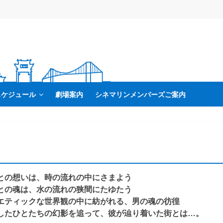
スケジュール
劇場案内
シネマリンメンバーズご案内
との想いは、時の流れの中にさまよう
との魂は、水の流れの狭間にたゆたう
エティックな世界観の中に紡がれる、男の魂の彷徨
したひとたちの幻影を追って、彼が辿り着いた街とは…。