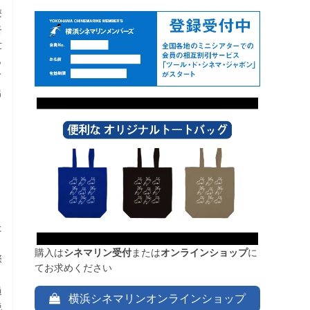
療
終
世
ら
て
出
、
た
購入は
シネマリン受付
または
オンラインショップ
に
際
てお求めください
と
過
横浜シネマリンオンラインショップ
絶