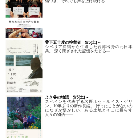
傷つき、それでも声を上げ続ける——
零下五十度の抑留者 9/5(土)～
シベリア抑留から生還した台湾出身の元日本
兵。 深く閉ざされた記憶をたどる—
よき谷の物語 9/5(土)～
スペインを代表する名匠ホセ・ルイス・ゲリ
ン、10年ぶりの新作長編。 行ったことがないの
になぜか懐かしい、ある土地とそこに暮らす
人々の物語――