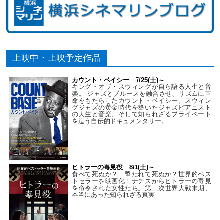
上映中・上映予定作品
カウント・ベイシー 7/25(土)～
キング・オブ・スウィングが自ら語る人生と音
楽。 ジャズとブルースを融合させ、リズムに革
命をもたらしたカウント・ベイシー。スウィン
グジャズの黄金時代を築いたジャズピアニスト
の人生と音楽、そして知られざるプライベート
を追う自伝的ドキュメンタリー。
ヒトラーの毒見役 8/1(土)～
食べて死ぬか？ 撃たれて死ぬか？世界的ベス
トセラーを映画化！ナチスからヒトラーの毒見
を命令された女性たち。第二次世界大戦末期、
本当にあった知られざる真実