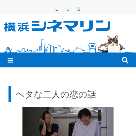
コ
ン
テ
ン
横
ツ
へ
浜
ス
キ
シ
ッ
プ
ネ
ヘタな二人の恋の話
マ
リ
ン