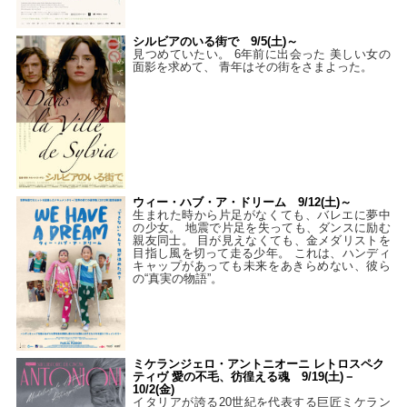
シルビアのいる街で 9/5(土)～
見つめていたい。 6年前に出会った 美しい女の
面影を求めて、 青年はその街をさまよった。
ウィー・ハブ・ア・ドリーム 9/12(土)～
生まれた時から片足がなくても、バレエに夢中
の少女。 地震で片足を失っても、ダンスに励む
親友同士。 目が見えなくても、金メダリストを
目指し風を切って走る少年。 これは、ハンディ
キャップがあっても未来をあきらめない、彼ら
の“真実の物語”。
ミケランジェロ・アントニオーニ レトロスペク
ティヴ 愛の不毛、彷徨える魂 9/19(土)－
10/2(金)
イタリアが誇る20世紀を代表する巨匠ミケラン