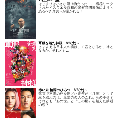
15(土)～21(金)
はじまりは小さな贈り物だった…。 極秘リーク
されたイスラエル首相の警察尋問映像により＜
恐るべき真実＞が暴かれる！
軍服を着た神様 8/8(土)～
さまよえる日本人の魂は、亡霊となるか、神と
なるか、それとも…
赤い糸 輪廻のひみつ 8/8(土)～
落雷で不慮の死を遂げた青年が〈月老〉として
縁を結ぶのは、最愛の恋人のこれからの幸せ？
それとも〝あの世〟と〝この世〟を越えた禁断
の恋？