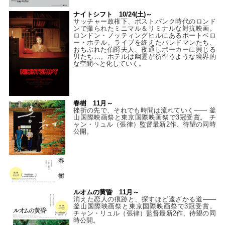
ナイトシフト 10/24(土)～
サッチャー政権下、ポストパンク時代のロンド
ンで撮られたミニマル＆リミナルな対抗映画。
ロンドン・ノッティングヒルにあるポートベロ
ー・ホテル。ライブを終えたバンドマンたち、
おちぶれた伯爵夫人、夜通しポーカーに興じる
男たち…。ホテルは幽霊が彷徨うような境界的
な空間へと化していく。
春樹 11月～
挫折の先で、それでも時間は流れていく—— 釜
山国際映画祭と東京国際映画祭で3冠受賞。 チ
ャン・リュル（張律）監督最新2作、待望の同時
公開。
ルオムの黄昏 11月～
消えた恋人の痕跡と、探すほど遠ざかる道——
釜山国際映画祭と東京国際映画祭で3冠受賞。
チャン・リュル（張律）監督最新2作、待望の同
時公開。