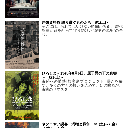
原爆資料館 語り継ぐものたち 8/1(土)～
そこには、忘れてはいけない時間がある。 歴代
館長が命を削って守り続けた”歴史の現場”の全
容。
ひろしま－1945年8月6日、原子雲の下の真実
－ 8/1(土)～
奇跡への情熱[核廃絶プロジェクト] 長きを経
て、多くの方々の想いを込めて、幻の映画が、
奇跡のリマスター
ネタニヤフ調書 汚職と戦争 8/1(土)～7(金),