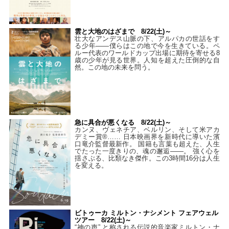
雲と大地のはざまで 8/22(土)～
壮大なアンデス山脈の下、アルパカの世話をす
る少年――僕らはこの地で今を生きている。ペ
ルー代表のワールドカップ出場に期待を寄せる8
歳の少年が見る世界。人知を超えた圧倒的な自
然。この地の未来を問う。
急に具合が悪くなる 8/22(土)～
カンヌ、ヴェネチア、ベルリン、そして米アカ
デミー賞®…… 日本映画界を新時代に導いた濱
口竜介監督最新作。 国籍も言葉も超えた、人生
でたった一度きりの、魂の邂逅――。 強く心を
揺さぶる、比類なき傑作。この3時間16分は人生
を変える。
ビトゥーカ ミルトン・ナシメント フェアウェル
ツアー 8/22(土)～
“神の声” と称される伝説的音楽家ミルトン・ナ