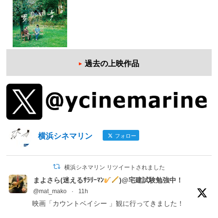
過去の上映作品
横浜シネマリン
フォロー
横浜シネマリン リツイートされました
まよさら(迷えるｻﾗﾘｰﾏﾝ
)@宅建試験勉強中！
@mat_mako
·
11h
映画「カウントベイシー 」観に行ってきました！