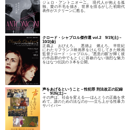
ジェロ・アントニオーニ。 現代人が抱える孤
独、愛の不毛を描き、世界を揺るがした初期代
表作がスクリーンに甦る。
クロード・シャブロル傑作選 vol.2 9/19(土)－
10/2(金)
正義よ おびえろ。 悪徳よ 燃えろ。 半世紀
にわたりフランス映画界をけん引してきた映画
監督クロード・シャブロル。“悪意の眼”が輝く彼
の作品群の中でもとくに容赦のない強烈な魅力
をはなつ伝説の３本を公開。
声をあげるということ－性犯罪 刑法改正の記録
－ 9/26(土)～
その声は、社会を変える──ほんとうの正義を求
めて。誰のための法なのか──立ち上がる性暴力
サバイバー