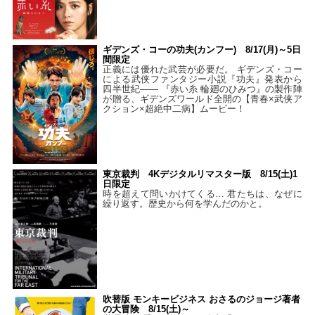
ギデンズ・コーの功夫(カンフー) 8/17(月)～5日
間限定
正義には優れた武芸が必要だ。 ギデンズ・コー
による武侠ファンタジー小説『功夫』発表から
四半世紀―― 『赤い糸 輪廻のひみつ』の製作陣
が贈る、ギデンズワールド全開の【青春×武侠ア
クション×超絶中二病】ムービー！
東京裁判 4Kデジタルリマスター版 8/15(土)1
日限定
時を超えて問いかけてくる… 君たちは、なぜに
繰り返す。歴史から何を学んだのかと。
吹替版 モンキービジネス おさるのジョージ著者
の大冒険 8/15(土)～