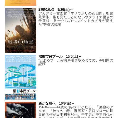
戦場0地点 9/26(土)～
アカデミー賞受賞『マリウポリの20日間』監督
最新作。誰も見たことのないウクライナ侵攻の
最前線－兵士たちのヘルメットカメラが捉え
た“本物”の戦場
沼影市民プール 10/3(土)～
“とあるプールが息を引き取るまでの、49日間の
記録”
遥かな町へ 10/9(金)～
1963年――14歳の“あの日”が甦る。「孤独のグ
ルメ」「神々の山嶺」漫画家・谷口ジローの世
界的名作が日本初実写化。中年男が中学時代へ