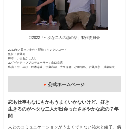
観
た
い
映
©2022「ヘタな二人の恋の話」製作委員会
画
は
2022年／日本／制作・配給：キングレコード
こ
監督：佐藤周
の
脚本：いまおかしんじ
エグゼクティブプロデューサー：山口幸彦
街
出演：街山みほ、鈴木志遠、伊藤和哉、大久保雛、小田飛鳥、古藤真彦、川瀬陽太
で
公式ホームページ
恋も仕事もなにもかもうまくいかないけど、好き
生きるのがヘタな二人が出会ったささやかな恋の７年
間
人とのコミュニケーションがうまくできない祐太と綾子。偶