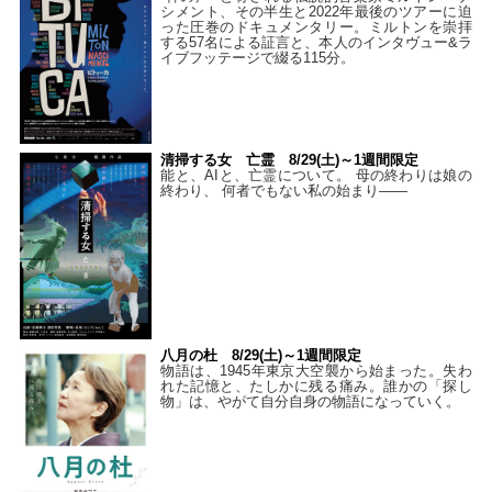
シメント、その半生と2022年最後のツアーに迫
った圧巻のドキュメンタリー。ミルトンを崇拝
する57名による証言と、本人のインタヴュー&ラ
イブフッテージで綴る115分。
清掃する女 亡霊 8/29(土)～1週間限定
能と、AIと、亡霊について。 母の終わりは娘の
終わり、 何者でもない私の始まり――
八月の杜 8/29(土)～1週間限定
物語は、1945年東京大空襲から始まった。失わ
れた記憶と、たしかに残る痛み。誰かの「探し
物」は、やがて自分自身の物語になっていく。