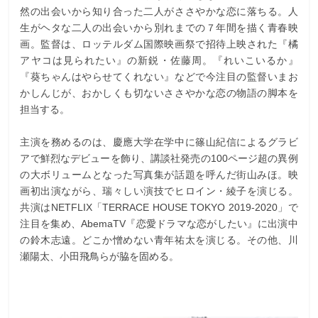
然の出会いから知り合った二人がささやかな恋に落ちる。人
生がヘタな二人の出会いから別れまでの７年間を描く青春映
画。監督は、ロッテルダム国際映画祭で招待上映された『橘
アヤコは見られたい』の新鋭・佐藤周。『れいこいるか』
『葵ちゃんはやらせてくれない』などで今注目の監督いまお
かしんじが、おかしくも切ないささやかな恋の物語の脚本を
担当する。
主演を務めるのは、慶應大学在学中に篠山紀信によるグラビ
アで鮮烈なデビューを飾り、講談社発売の100ページ超の異例
の大ボリュームとなった写真集が話題を呼んだ街山みほ。映
画初出演ながら、瑞々しい演技でヒロイン・綾子を演じる。
共演はNETFLIX「TERRACE HOUSE TOKYO 2019-2020」で
注目を集め、AbemaTV『恋愛ドラマな恋がしたい』に出演中
の鈴木志遠。どこか憎めない青年祐太を演じる。その他、川
瀬陽太、小田飛鳥らが脇を固める。