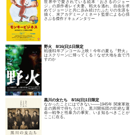
世界中で愛されている絵本「おさるのジョー
ジ」の原作者レイ夫妻。戦火を逃れ、自由を求
めてジョージと共に歩み続けたふたりの生涯を
描く、米アカデミーノミネート監督による心揺
さぶる傑作ドキュメンタリー
野火 8/16(日)1日限定
戦後81年アンコール上映！今年の夏も『野火』
はスクリーンに帰ってくる！なぜ大地を血で汚
すのか
黒川の女たち 8/16(日)1日限定
なかったことにはできない——1945年 関東軍敗
走の満州で待ちうけた、黒川開拓団の壮絶な運
命―戦争と性暴力の事実、いま知るべきことが
ここに在る。