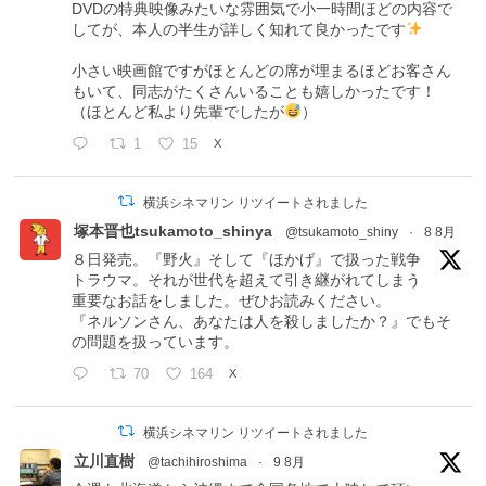
DVDの特典映像みたいな雰囲気で小一時間ほどの内容で
してが、本人の半生が詳しく知れて良かったです
小さい映画館ですがほとんどの席が埋まるほどお客さん
もいて、同志がたくさんいることも嬉しかったです！
（ほとんど私より先輩でしたが
）
1
15
X
横浜シネマリン リツイートされました
塚本晋也tsukamoto_shinya
@tsukamoto_shiny
·
8 8月
８日発売。『野火』そして『ほかげ』で扱った戦争
トラウマ。それが世代を超えて引き継がれてしまう
重要なお話をしました。ぜひお読みください。
『ネルソンさん、あなたは人を殺しましたか？』でもそ
の問題を扱っています。
70
164
X
横浜シネマリン リツイートされました
立川直樹
@tachihiroshima
·
9 8月