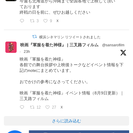
今週も北海道から沖縄まで全国各地で上映して頂い
ております
終戦の日を前に、ぜひお越しください
3
9
X
横浜シネマリン リツイートされました
映画『軍服を着た神様』 | 三叉路フィルム
@sansarofilm
·
23h
映画『軍服を着た神様』
各館での舞台挨拶や上映後トークなどイベント情報を下
記のnoteにまとめています。
おでかけの参考になさってください。
映画『軍服を着た神様』イベント情報（8月9日更新）｜
三叉路フィルム
12
27
X
さらに読み込む