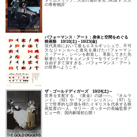
タイムスリップ…人生の選択を見つめ直す“大人
の青春物語”
パフォーマンス・アート：身体と空間をめぐる
映画祭 10/10(土)－10/23(金)
現代美術において最もエネルギッシュで、不可
欠なジャンルへと進化を遂げたパフォーマン
ス・アート。シーンを創造し、革新してきた先
駆者たちのドキュメンタリーをラインナップ。
自由すぎて深すぎる、パフォーマンス・アート
の世界へようこそ。
ザ・ゴールドディガーズ 10/24(土)～
世界を支配する、《黄金》の謎――。『オルラ
ンド』（92）や『タンゴ・レッスン』（97）な
どで世界的な評価を得たイギリスを代表する映
画監督の一人、サリー・ポッターの長編監督デ
ビュー作、国内劇場初公開！