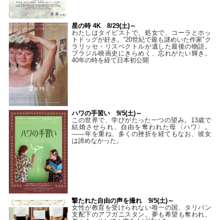
星の時 4K 8/29(土)～
わたしはタイピストで、処⼥で、コーラとホッ
トドッグが好き。“20世紀で最も謎めいた作家”ク
ラリッセ・リスペクトルが遺した最後の物語。
ブラジル映画史にきらめく、忘れがたい輝き。
40年の時を経て⽇本初公開
ハワの手習い 9/5(土)～
この世界で、学びがたった一つの望み。13歳で
結婚させられ、自由を奪われた母〈ハワ〉。
——年を重ね、多くの挫折を経てもなお、彼女
は諦めなかった。
撃たれた自由の声を撮れ 9/5(土)～
女性が教育を受けられない唯一の国、タリバン
支配下のアフガニスタン。夢も希望も奪われ、