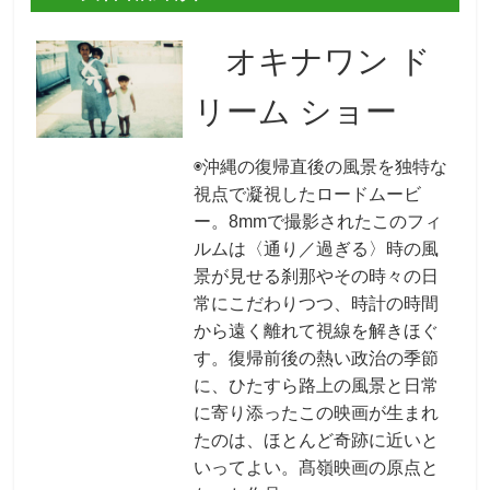
オキナワン ド
リーム ショー
◉沖縄の復帰直後の風景を独特な
視点で凝視したロードムービ
ー。8mmで撮影されたこのフィ
ルムは〈通り／過ぎる〉時の風
景が見せる刹那やその時々の日
常にこだわりつつ、時計の時間
から遠く離れて視線を解きほぐ
す。復帰前後の熱い政治の季節
に、ひたすら路上の風景と日常
に寄り添ったこの映画が生まれ
たのは、ほとんど奇跡に近いと
いってよい。髙嶺映画の原点と