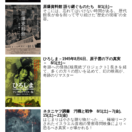
原爆資料館 語り継ぐものたち 8/1(土)～
そこには、忘れてはいけない時間がある。 歴代
館長が命を削って守り続けた”歴史の現場”の全
容。
ひろしま－1945年8月6日、原子雲の下の真実
－ 8/1(土)～
奇跡への情熱[核廃絶プロジェクト] 長きを経
て、多くの方々の想いを込めて、幻の映画が、
奇跡のリマスター
ネタニヤフ調書 汚職と戦争 8/1(土)～7(金),
15(土)～21(金)
はじまりは小さな贈り物だった…。 極秘リーク
されたイスラエル首相の警察尋問映像により＜
恐るべき真実＞が暴かれる！