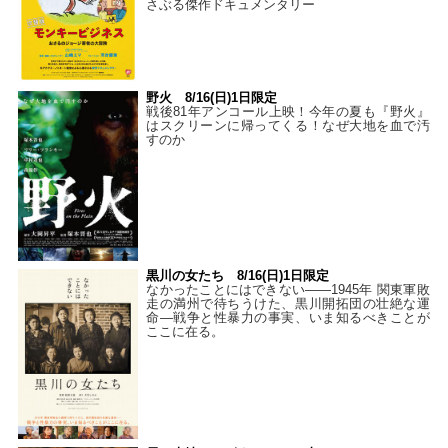
さぶる傑作ドキュメンタリー
野火 8/16(日)1日限定
戦後81年アンコール上映！今年の夏も『野火』
はスクリーンに帰ってくる！なぜ大地を血で汚
すのか
黒川の女たち 8/16(日)1日限定
なかったことにはできない——1945年 関東軍敗
走の満州で待ちうけた、黒川開拓団の壮絶な運
命―戦争と性暴力の事実、いま知るべきことが
ここに在る。