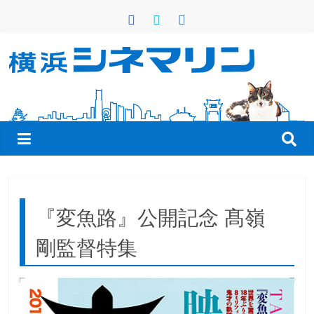
コ
ン
テ
ン
横
ツ
へ
浜
ス
キ
シ
ッ
プ
ネ
『変魚路』公開記念 髙嶺
マ
剛監督特集
リ
ン