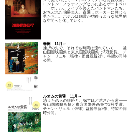
ロンドン・ノッティングヒルにあるポートベロ
ー・ホテル。ライブを終えたバンドマンたち、
おちぶれた伯爵夫人、夜通しポーカーに興じる
男たち…。ホテルは幽霊が彷徨うような境界的
な空間へと化していく。
春樹 11月～
挫折の先で、それでも時間は流れていく—— 釜
山国際映画祭と東京国際映画祭で3冠受賞。 チ
ャン・リュル（張律）監督最新2作、待望の同時
公開。
ルオムの黄昏 11月～
消えた恋人の痕跡と、探すほど遠ざかる道——
釜山国際映画祭と東京国際映画祭で3冠受賞。
チャン・リュル（張律）監督最新2作、待望の同
時公開。