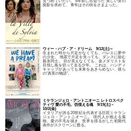
見つめていたい。 6年前に出会った 美しい女の
面影を求めて、 青年はその街をさまよった。
ウィー・ハブ・ア・ドリーム 9/12(土)～
生まれた時から片足がなくても、バレエに夢中
の少女。 地震で片足を失っても、ダンスに励む
親友同士。 目が見えなくても、金メダリストを
目指し風を切って走る少年。 これは、ハンディ
キャップがあっても未来をあきらめない、彼ら
の“真実の物語”。
ミケランジェロ・アントニオーニ レトロスペク
ティヴ 愛の不毛、彷徨える魂 9/19(土)－
10/2(金)
イタリアが誇る20世紀を代表する巨匠ミケラン
ジェロ・アントニオーニ。 現代人が抱える孤
独、愛の不毛を描き、世界を揺るがした初期代
表作がスクリーンに甦る。