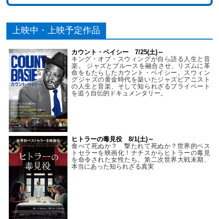
上映中・上映予定作品
カウント・ベイシー 7/25(土)～
キング・オブ・スウィングが自ら語る人生と音
楽。 ジャズとブルースを融合させ、リズムに革
命をもたらしたカウント・ベイシー。スウィン
グジャズの黄金時代を築いたジャズピアニスト
の人生と音楽、そして知られざるプライベート
を追う自伝的ドキュメンタリー。
ヒトラーの毒見役 8/1(土)～
食べて死ぬか？ 撃たれて死ぬか？世界的ベス
トセラーを映画化！ナチスからヒトラーの毒見
を命令された女性たち。第二次世界大戦末期、
本当にあった知られざる真実