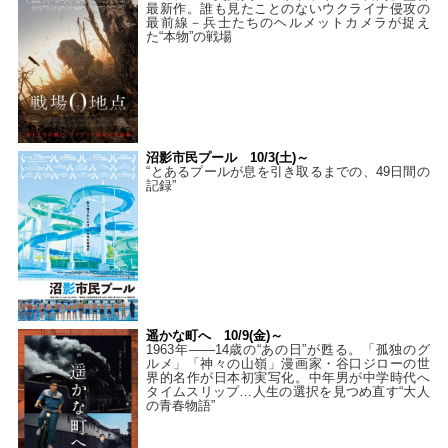
最新作。誰も見たことのないウクライナ侵攻の
最前線－兵士たちのヘルメットカメラが捉え
た“本物”の戦場
沼影市民プール 10/3(土)～
“とあるプールが息を引き取るまでの、49日間の
記録”
遥かな町へ 10/9(金)～
1963年――14歳の“あの日”が甦る。「孤独のグ
ルメ」「神々の山嶺」漫画家・谷口ジローの世
界的名作が日本初実写化。中年男が中学時代へ
タイムスリップ…人生の選択を見つめ直す“大人
の青春物語”