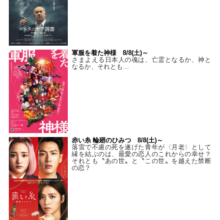
軍服を着た神様 8/8(土)～
さまよえる日本人の魂は、亡霊となるか、神と
なるか、それとも…
赤い糸 輪廻のひみつ 8/8(土)～
落雷で不慮の死を遂げた青年が〈月老〉として
縁を結ぶのは、最愛の恋人のこれからの幸せ？
それとも〝あの世〟と〝この世〟を越えた禁断
の恋？