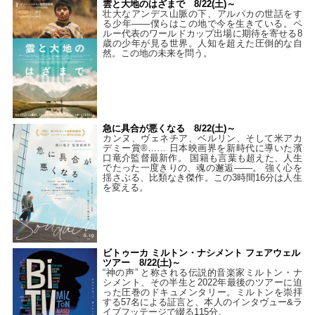
雲と大地のはざまで 8/22(土)～
壮大なアンデス山脈の下、アルパカの世話をす
る少年――僕らはこの地で今を生きている。ペ
ルー代表のワールドカップ出場に期待を寄せる8
歳の少年が見る世界。人知を超えた圧倒的な自
然。この地の未来を問う。
急に具合が悪くなる 8/22(土)～
カンヌ、ヴェネチア、ベルリン、そして米アカ
デミー賞®…… 日本映画界を新時代に導いた濱
口竜介監督最新作。 国籍も言葉も超えた、人生
でたった一度きりの、魂の邂逅――。 強く心を
揺さぶる、比類なき傑作。この3時間16分は人生
を変える。
ビトゥーカ ミルトン・ナシメント フェアウェル
ツアー 8/22(土)～
“神の声” と称される伝説的音楽家ミルトン・ナ
シメント、その半生と2022年最後のツアーに迫
った圧巻のドキュメンタリー。ミルトンを崇拝
する57名による証言と、本人のインタヴュー&ラ
イブフッテージで綴る115分。