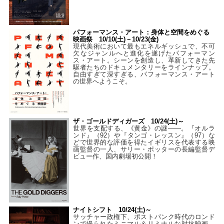
パフォーマンス・アート：身体と空間をめぐる
映画祭 10/10(土)－10/23(金)
現代美術において最もエネルギッシュで、不可
欠なジャンルへと進化を遂げたパフォーマン
ス・アート。シーンを創造し、革新してきた先
駆者たちのドキュメンタリーをラインナップ。
自由すぎて深すぎる、パフォーマンス・アート
の世界へようこそ。
ザ・ゴールドディガーズ 10/24(土)～
世界を支配する、《黄金》の謎――。『オルラ
ンド』（92）や『タンゴ・レッスン』（97）な
どで世界的な評価を得たイギリスを代表する映
画監督の一人、サリー・ポッターの長編監督デ
ビュー作、国内劇場初公開！
ナイトシフト 10/24(土)～
サッチャー政権下、ポストパンク時代のロンド
ンで撮られたミニマル＆リミナルな対抗映画。