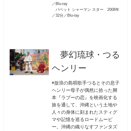
／Blu-ray
パペット シャーマン スター 2008年
／32分／Blu-ray
夢幻琉球・つる
ヘンリー
◉放浪の島唄歌手つるとその息子
ヘンリー母子が偶然に拾った脚
本『ラブーの恋』を映画化する
旅を通して、沖縄という土地や
人々の身体に刻まれたスティグ
マや記憶を巡るロードムービ
ー。沖縄の織りなすファンタズ