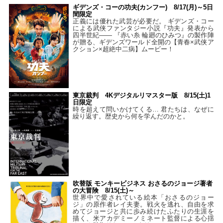
ギデンズ・コーの功夫(カンフー) 8/17(月)～5日
間限定
正義には優れた武芸が必要だ。 ギデンズ・コー
による武侠ファンタジー小説『功夫』発表から
四半世紀―― 『赤い糸 輪廻のひみつ』の製作陣
が贈る、ギデンズワールド全開の【青春×武侠ア
クション×超絶中二病】ムービー！
東京裁判 4Kデジタルリマスター版 8/15(土)1
日限定
時を超えて問いかけてくる… 君たちは、なぜに
繰り返す。歴史から何を学んだのかと。
吹替版 モンキービジネス おさるのジョージ著者
の大冒険 8/15(土)～
世界中で愛されている絵本「おさるのジョー
ジ」の原作者レイ夫妻。戦火を逃れ、自由を求
めてジョージと共に歩み続けたふたりの生涯を
描く、米アカデミーノミネート監督による心揺