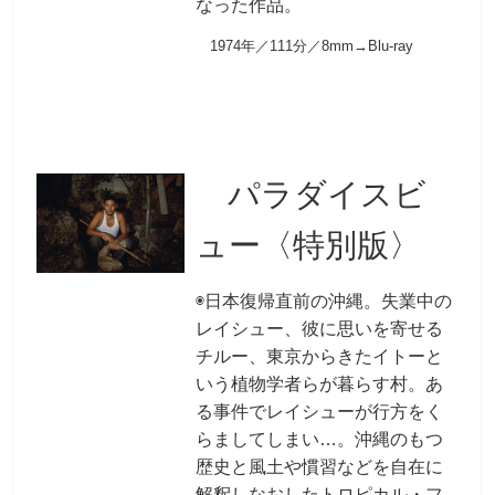
なった作品。
1974年／111分／8mm→Blu-ray
パラダイスビ
ュー〈特別版〉
◉日本復帰直前の沖縄。失業中の
レイシュー、彼に思いを寄せる
チルー、東京からきたイトーと
いう植物学者らが暮らす村。あ
る事件でレイシューが行方をく
らましてしまい…。沖縄のもつ
歴史と風土や慣習などを自在に
解釈しなおしたトロピカル・フ