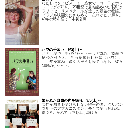
わたしはタイピストで、処⼥で、コーラとホッ
トドッグが好き。“20世紀で最も謎めいた作家”ク
ラリッセ・リスペクトルが遺した最後の物語。
ブラジル映画史にきらめく、忘れがたい輝き。
40年の時を経て⽇本初公開
ハワの手習い 9/5(土)～
この世界で、学びがたった一つの望み。13歳で
結婚させられ、自由を奪われた母〈ハワ〉。
——年を重ね、多くの挫折を経てもなお、彼女
は諦めなかった。
撃たれた自由の声を撮れ 9/5(土)～
女性が教育を受けられない唯一の国、タリバン
支配下のアフガニスタン。夢も希望も奪われ、
傷つき、それでも声を上げ続ける——