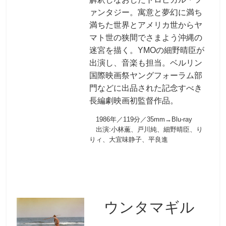
ァンタジー。寓意と夢幻に満ち
満ちた世界とアメリカ世からヤ
マト世の狭間でさまよう沖縄の
迷宮を描く。YMOの細野晴臣が
出演し、音楽も担当。ベルリン
国際映画祭ヤングフォーラム部
門などに出品された記念すべき
長編劇映画初監督作品。
1986年／119分／35mm→Blu-ray
出演:小林薫、戸川純、細野晴臣、り
りィ、大宜味静子、平良進
ウンタマギル