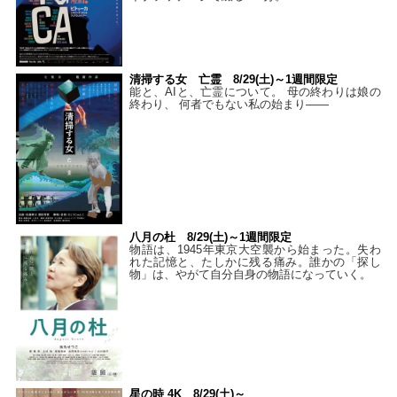
清掃する女 亡霊 8/29(土)～1週間限定
能と、AIと、亡霊について。 母の終わりは娘の
終わり、 何者でもない私の始まり――
八月の杜 8/29(土)～1週間限定
物語は、1945年東京大空襲から始まった。失わ
れた記憶と、たしかに残る痛み。誰かの「探し
物」は、やがて自分自身の物語になっていく。
星の時 4K 8/29(土)～