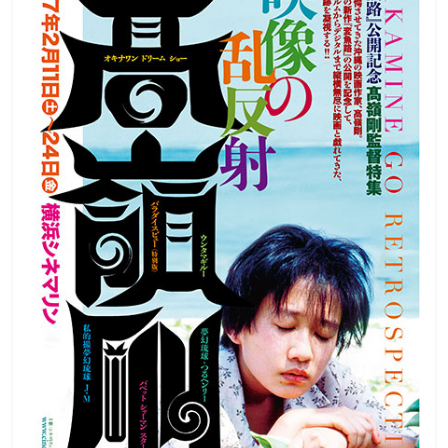
観
た
い
映
画
は
こ
の
街
で