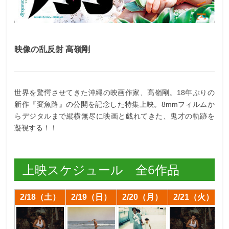
映像の乱反射 髙嶺剛
世界を驚愕させてきた沖縄の映画作家、髙嶺剛。18年ぶりの
新作『変魚路』の公開を記念した特集上映。8mmフィルムか
らデジタルまで縦横無尽に映画と戯れてきた、鬼才の軌跡を
凝視する！！
上映スケジュール 全6作品
2/18（土）
2/19（日）
2/20（月）
2/21（火）