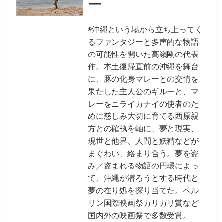
ー
◉沖縄という場から立ち上ってく
るファンタジーと多声的な物語
の可能性を開いた高嶺剛の代表
作。本土復帰直前の沖縄を舞台
に、豚の化身マレーとの交情を
果たした主人公のギルーと、マ
レーをニライカナイの使者のた
めに慈しみ大切に育てる西原親
方との確執を軸に、夢と現実、
現世と他界、人間と妖精などが
まぐわい、絡まり合う。夢を盗
み／盗まれる物語の円環によっ
て、沖縄が潜ろうとする時代と
夢の在り処を探り当てた。ベル
リン国際映画祭カリガリ賞など
国内外の映画祭で多数受賞。