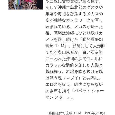
や三線に合わせ歌い踊る様子、
そして沖縄本島北部のグスクや
集落や海辺を散策するメカスの
姿が独特なカメラワークで写し
込まれている。メカスが帰った
後、髙嶺は沖縄にひとり残りカ
メラを回し続けた『私的撮夢幻
琉球 J・M』。顔師にして人形師
である奥山恵介が、白い石灰岩
に囲われた沖縄の浜で白い肌に
カラフルな装飾を施した人形と
戯れ舞う。岩場を吹き抜ける風
は漂う魂（マブイ）と共鳴し、
エロスを捉え、肉声にならない
哭き声を掬う『パペット シャー
マン スター』。
私的撮夢幻琉球 J・M 1996年／58分