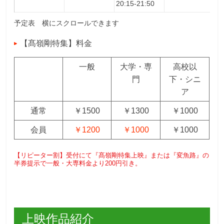
20:15-21:50
予定表 横にスクロールできます
【髙嶺剛特集】料金
一般
大学・専
高校以
門
下・シニ
ア
通常
￥1500
￥1300
￥1000
会員
￥1200
￥1000
￥1000
【リピーター割】受付にて『髙嶺剛特集上映』または『変魚路』の
半券提示で一般・大専料金より200円引き。
上映作品紹介