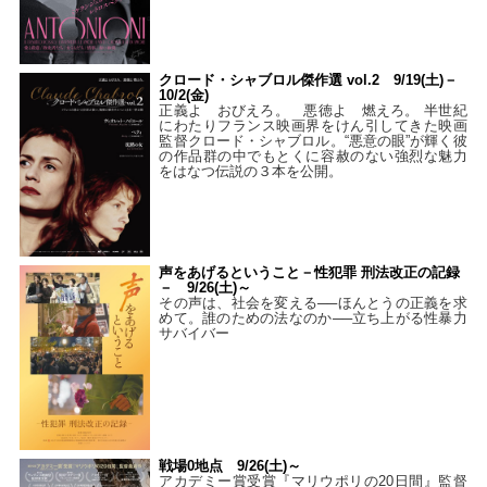
クロード・シャブロル傑作選 vol.2 9/19(土)－
10/2(金)
正義よ おびえろ。 悪徳よ 燃えろ。 半世紀
にわたりフランス映画界をけん引してきた映画
監督クロード・シャブロル。“悪意の眼”が輝く彼
の作品群の中でもとくに容赦のない強烈な魅力
をはなつ伝説の３本を公開。
声をあげるということ－性犯罪 刑法改正の記録
－ 9/26(土)～
その声は、社会を変える──ほんとうの正義を求
めて。誰のための法なのか──立ち上がる性暴力
サバイバー
戦場0地点 9/26(土)～
アカデミー賞受賞『マリウポリの20日間』監督