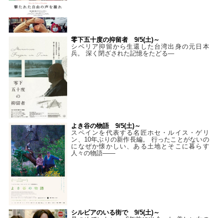
零下五十度の抑留者 9/5(土)～
シベリア抑留から生還した台湾出身の元日本
兵。 深く閉ざされた記憶をたどる—
よき谷の物語 9/5(土)～
スペインを代表する名匠ホセ・ルイス・ゲリ
ン、10年ぶりの新作長編。 行ったことがないの
になぜか懐かしい、ある土地とそこに暮らす
人々の物語――
シルビアのいる街で 9/5(土)～