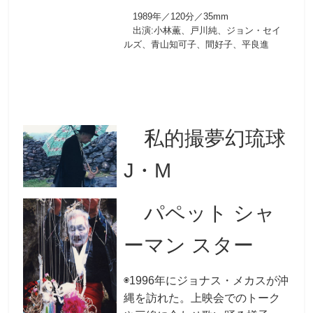
1989年／120分／35mm
出演:小林薫、戸川純、ジョン・セイ
ルズ、青山知可子、間好子、平良進
私的撮夢幻琉球
J・M
パペット シャ
ーマン スター
◉1996年にジョナス・メカスが沖
縄を訪れた。上映会でのトーク