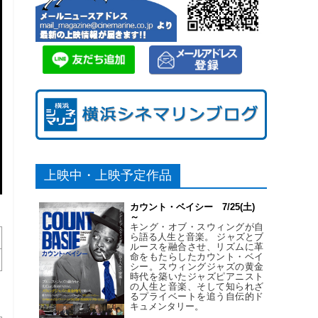
上映中・上映予定作品
カウント・ベイシー 7/25(土)
～
キング・オブ・スウィングが自
ら語る人生と音楽。 ジャズとブ
ルースを融合させ、リズムに革
命をもたらしたカウント・ベイ
シー。スウィングジャズの黄金
時代を築いたジャズピアニスト
の人生と音楽、そして知られざ
るプライベートを追う自伝的ド
キュメンタリー。