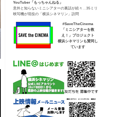
YouTuber「もっちゃんねる」
意外と知らないミニシアターの裏話が続々…35ミリ
映写機が現役の「横浜シネマリン」訪問
#SaveTheCinema
「ミニシアターを救
え！」プロジェクト
横浜シネマリンも賛同し
ています