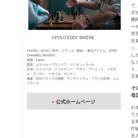
で
観
ず
た
難
い
ー
映
苦
画
©POLO-EDDY BRIÉRE.
次
は
く
こ
2019年／107分／DCP／フランス／配給:：東京テアトル、STAR
し
CHANNEL MOVIES
の
原題：Fahim
な
街
監督：ピエール＝フランソワ・マンタン＝ラバル
ト
出演：ジェラール・ドパルデュー、アサド・アーメッド、ミザヌ
で
ル・ラハマン、イザベル・ナンティ
王
後援：在日フランス大使館、アンスティチュ・フランセ日本、ユニ
フランス
そ
母
公式ホームページ
わ
て
る
打
主