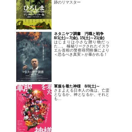
跡のリマスター
ネタニヤフ調書 汚職と戦争
8/1(土)～7(金), 15(土)～21(金)
はじまりは小さな贈り物だっ
た…。 極秘リークされたイスラ
エル首相の警察尋問映像により
＜恐るべき真実＞が暴かれる！
軍服を着た神様 8/8(土)～
さまよえる日本人の魂は、亡霊
となるか、神となるか、それと
も…