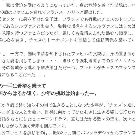
、一家は脅迫を受けるようになっていた。身の危険を感じた父親は、
か8歳のファヒムを連れてフランス・パリへと脱出した。
民センターに身を寄せた父子は、フランスでも有数のチェスのトップ
チであるシルヴァンと出会う。独特な指導をするシルヴァンにはじめ
手意識を持つファヒムだったが、厳しくも愛情あふれた熱心な指導に
第に心を開き、チェスのトーナメントを目指して信頼関係を築いて
。
かし、一方で、難民申請を却下されたファヒムの父親は、身の置き所
くなり姿を消してしまう・・・。迫りくる強制送還までのタイムリミ
。その脅威から逃れる解決策はただ一つ。ファヒムがチェスのフラン
者になることだった――。
の一手に希望を乗せて
国からはるか遠く、少年の挑戦は始まった―。
ずか８歳で見ず知らずの街で生きることになった少年が、“チェス”を通
さまざまな人と出会い、目標に向かってひたむきに生きる姿に心打た
実話をもとにしたヒューマンドラマ。立ちはだかる数々の壁を、次々
破しながら力強く未来を掴んでいく。
人公ファヒムを演じるのは、撮影3ヶ月前にバングラデシュからフラン