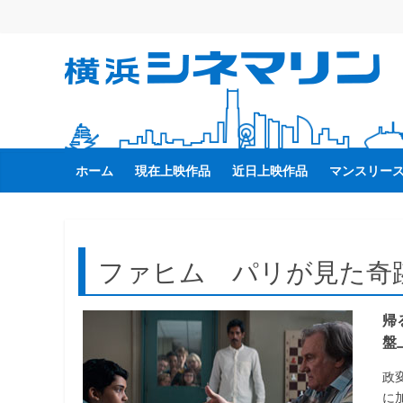
コ
ン
テ
横
ン
ツ
へ
浜
ス
キ
ホーム
現在上映作品
近日上映作品
マンスリー
シ
ッ
プ
ネ
ファヒム パリが見た奇
マ
帰
リ
盤
ン
政
に