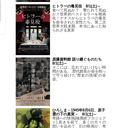
ヒトラーの毒見役 8/1(土)～
食べて死ぬか？ 撃たれて死ぬ
か？世界的ベストセラーを映画
化！ナチスからヒトラーの毒見
を命令された女性たち。第二次
世界大戦末期、本当にあった知
られざる真実
原爆資料館 語り継ぐものたち
8/1(土)～
そこには、忘れてはいけない時
間がある。 歴代館長が命を削っ
て守り続けた”歴史の現場”の全
容。
ひろしま－1945年8月6日、原子
雲の下の真実－ 8/1(土)～
奇跡への情熱[核廃絶プロジェク
ト] 長きを経て、多くの方々の
想いを込めて、幻の映画が、奇