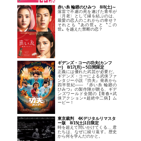
赤い糸 輪廻のひみつ 8/8(土)～
落雷で不慮の死を遂げた青年が
〈月老〉として縁を結ぶのは、
最愛の恋人のこれからの幸せ？
それとも〝あの世〟と〝この
世〟を越えた禁断の恋？
ギデンズ・コーの功夫(カンフ
ー) 8/17(月)～5日間限定
正義には優れた武芸が必要だ。
ギデンズ・コーによる武侠ファ
ンタジー小説『功夫』発表から
四半世紀―― 『赤い糸 輪廻の
ひみつ』の製作陣が贈る、ギデ
ンズワールド全開の【青春×武
侠アクション×超絶中二病】ム
ービー！
東京裁判 4Kデジタルリマスタ
ー版 8/15(土)1日限定
時を超えて問いかけてくる… 君
たちは、なぜに繰り返す。歴史
から何を学んだのかと。