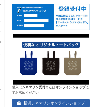
わ
コ
は
、
い
が
ッ
ス
し
購入は
シネマリン受付
または
オンラインショップ
に
れ
てお求めください
と
横浜シネマリンオンラインショップ
ス