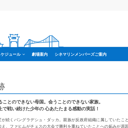
スケジュール
劇場案内
シネマリンメンバーズご案内
跡
ることのできない母国。会うことのできない家族。
上で戦い続けた少年の 心あたたまる感動の実話！
変が続くバングラデシュ・ダッカ。親族が反政府組織に属していたこ
加え、ファヒムがチェスの大会で勝利を重ねていたことへの妬みが原