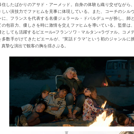
移住したばかりのアサド・アーメッド。自身の体験も織り交ぜながら
々しい演技力でファヒムを見事に体現している。また、コーチのシル
ンに、フランスを代表する名優ジェラール・ドパルデューが扮し、師
ての包容力、優しさを時に激情を交えファヒムを導いている。監督は
優としても活躍するピエール=フランソワ・マルタン=ラヴァル。コメ
を多数手がけてきたピエールが、“実話ドラマ”という初のジャンルに
。真摯な演出で観客の胸を揺さぶる。