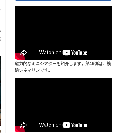
、
ヴ
と
、
デ
挑
魅力的なミニシアターを紹介します。第15弾は、横
浜シネマリンです。