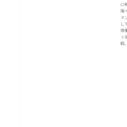
に
瑞
ァ
し
俳
ィ
戦