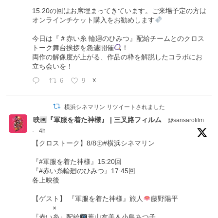
15:20の回はお席埋まってきています。ご来場予定の方は
オンラインチケット購入をお勧めします
今日は『＃赤い糸 輪廻のひみつ』配給チームとのクロス
トーク舞台挨拶を急遽開催
！
両作の解像度が上がる、作品の枠を解脱したコラボにお
立ち会いを！
6
9
X
横浜シネマリン リツイートされました
映画『軍服を着た神様』 | 三叉路フィルム
@sansarofilm
·
4h
【クロストーク】8/8㊏#横浜シネマリン
『#軍服を着た神様』15:20回
『#赤い糸輪廻のひみつ』17:45回
各上映後
【ゲスト】 『軍服を着た神様』旅人
藤野陽平
×
『赤い糸』配給
葉山友美＆小島あつ子