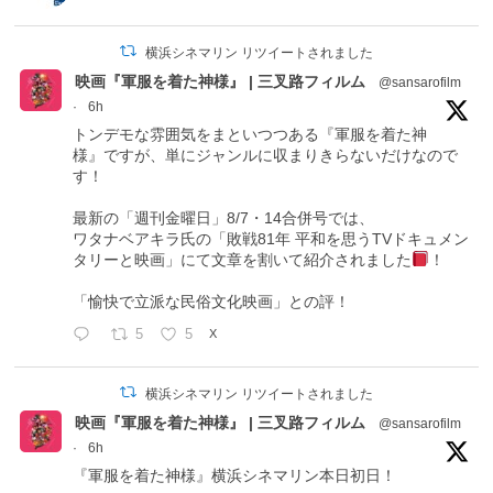
横浜シネマリン リツイートされました
映画『軍服を着た神様』 | 三叉路フィルム
@sansarofilm
·
6h
トンデモな雰囲気をまといつつある『軍服を着た神
様』ですが、単にジャンルに収まりきらないだけなので
す！
最新の「週刊金曜日」8/7・14合併号では、
ワタナベアキラ氏の「敗戦81年 平和を思うTVドキュメン
タリーと映画」にて文章を割いて紹介されました
！
「愉快で立派な民俗文化映画」との評！
5
5
X
横浜シネマリン リツイートされました
映画『軍服を着た神様』 | 三叉路フィルム
@sansarofilm
·
6h
『軍服を着た神様』横浜シネマリン本日初日！