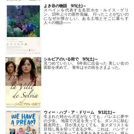
よき谷の物語 9/5(土)～
スペインを代表する名匠ホセ・ルイス・ゲリ
ン、10年ぶりの新作長編。 行ったことがないの
になぜか懐かしい、ある土地とそこに暮らす
人々の物語――
シルビアのいる街で 9/5(土)～
見つめていたい。 6年前に出会った 美しい女の
面影を求めて、 青年はその街をさまよった。
ウィー・ハブ・ア・ドリーム 9/12(土)～
生まれた時から片足がなくても、バレエに夢中
の少女。 地震で片足を失っても、ダンスに励む
親友同士。 目が見えなくても、金メダリストを
目指し風を切って走る少年。 これは、ハンディ
キャップがあっても未来をあきらめない、彼ら