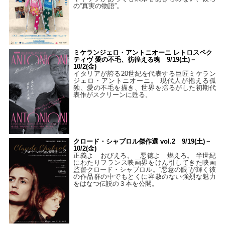
の“真実の物語”。
ミケランジェロ・アントニオーニ レトロスペク
ティヴ 愛の不毛、彷徨える魂 9/19(土)－
10/2(金)
イタリアが誇る20世紀を代表する巨匠ミケラン
ジェロ・アントニオーニ。 現代人が抱える孤
独、愛の不毛を描き、世界を揺るがした初期代
表作がスクリーンに甦る。
クロード・シャブロル傑作選 vol.2 9/19(土)－
10/2(金)
正義よ おびえろ。 悪徳よ 燃えろ。 半世紀
にわたりフランス映画界をけん引してきた映画
監督クロード・シャブロル。“悪意の眼”が輝く彼
の作品群の中でもとくに容赦のない強烈な魅力
をはなつ伝説の３本を公開。