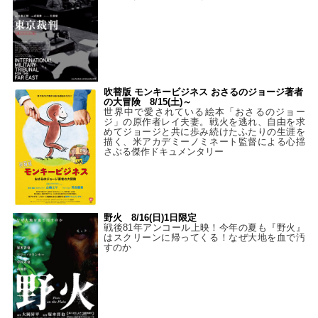
吹替版 モンキービジネス おさるのジョージ著者
の大冒険 8/15(土)～
世界中で愛されている絵本「おさるのジョー
ジ」の原作者レイ夫妻。戦火を逃れ、自由を求
めてジョージと共に歩み続けたふたりの生涯を
描く、米アカデミーノミネート監督による心揺
さぶる傑作ドキュメンタリー
野火 8/16(日)1日限定
戦後81年アンコール上映！今年の夏も『野火』
はスクリーンに帰ってくる！なぜ大地を血で汚
すのか