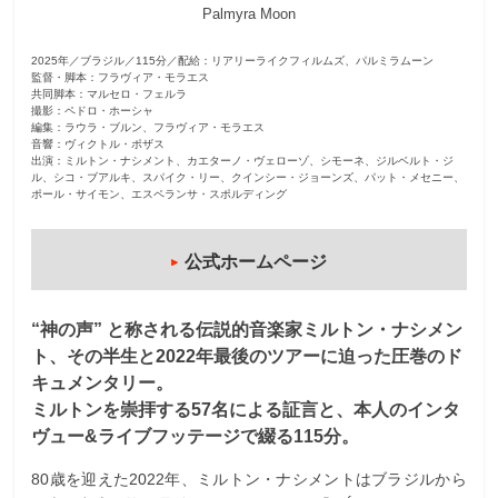
Palmyra Moon
2025年／ブラジル／115分／配給：リアリーライクフィルムズ、パルミラムーン
監督・脚本：フラヴィア・モラエス
共同脚本：マルセロ・フェルラ
撮影：ペドロ・ホーシャ
編集：ラウラ・ブルン、フラヴィア・モラエス
音響：ヴィクトル・ポザス
出演：ミルトン・ナシメント、カエターノ・ヴェローゾ、シモーネ、ジルベルト・ジ
ル、シコ・ブアルキ、スパイク・リー、クインシー・ジョーンズ、パット・メセニー、
ポール・サイモン、エスペランサ・スポルディング
公式ホームページ
“神の声” と称される伝説的音楽家ミルトン・ナシメン
ト、その半生と2022年最後のツアーに迫った圧巻のド
キュメンタリー。
ミルトンを崇拝する57名による証言と、本人のインタ
ヴュー&ライブフッテージで綴る115分。
80歳を迎えた2022年、ミルトン・ナシメントはブラジルから