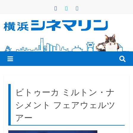
コ
ン
テ
ン
横
ツ
へ
浜
ス
キ
シ
ッ
プ
ネ
ビトゥーカ ミルトン・ナ
マ
シメント フェアウェルツ
リ
アー
ン