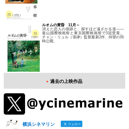
ルオムの黄昏 11月～
消えた恋人の痕跡と、探すほど遠ざかる道——
釜山国際映画祭と東京国際映画祭で3冠受賞。
チャン・リュル（張律）監督最新2作、待望の同
時公開。
過去の上映作品
横浜シネマリン
フォロー