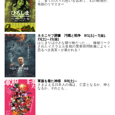
て、多くの方々の想いを込めて、幻の映画が、
奇跡のリマスター
ネタニヤフ調書 汚職と戦争 8/1(土)～7(金),
15(土)～21(金)
はじまりは小さな贈り物だった…。 極秘リーク
されたイスラエル首相の警察尋問映像により＜
恐るべき真実＞が暴かれる！
軍服を着た神様 8/8(土)～
さまよえる日本人の魂は、亡霊となるか、神と
なるか、それとも…