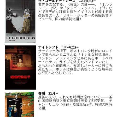
ザ・ゴールドディガーズ 10/24(土)～
世界を支配する、《黄金》の謎――。『オルラ
ンド』（92）や『タンゴ・レッスン』（97）な
どで世界的な評価を得たイギリスを代表する映
画監督の一人、サリー・ポッターの長編監督デ
ビュー作、国内劇場初公開！
ナイトシフト 10/24(土)～
サッチャー政権下、ポストパンク時代のロンド
ンで撮られたミニマル＆リミナルな対抗映画。
ロンドン・ノッティングヒルにあるポートベロ
ー・ホテル。ライブを終えたバンドマンたち、
おちぶれた伯爵夫人、夜通しポーカーに興じる
男たち…。ホテルは幽霊が彷徨うような境界的
な空間へと化していく。
春樹 11月～
挫折の先で、それでも時間は流れていく—— 釜
山国際映画祭と東京国際映画祭で3冠受賞。 チ
ャン・リュル（張律）監督最新2作、待望の同時
公開。