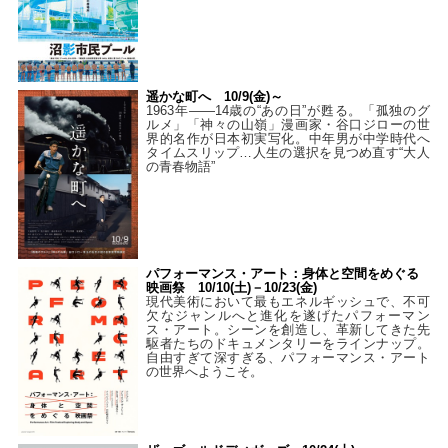
遥かな町へ 10/9(金)～
1963年――14歳の“あの日”が甦る。「孤独のグ
ルメ」「神々の山嶺」漫画家・谷口ジローの世
界的名作が日本初実写化。中年男が中学時代へ
タイムスリップ…人生の選択を見つめ直す“大人
の青春物語”
パフォーマンス・アート：身体と空間をめぐる
映画祭 10/10(土)－10/23(金)
現代美術において最もエネルギッシュで、不可
欠なジャンルへと進化を遂げたパフォーマン
ス・アート。シーンを創造し、革新してきた先
駆者たちのドキュメンタリーをラインナップ。
自由すぎて深すぎる、パフォーマンス・アート
の世界へようこそ。