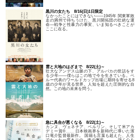
黒川の女たち 8/16(日)1日限定
なかったことにはできない——1945年 関東軍敗
走の満州で待ちうけた、黒川開拓団の壮絶な運
命―戦争と性暴力の事実、いま知るべきことが
ここに在る。
雲と大地のはざまで 8/22(土)～
壮大なアンデス山脈の下、アルパカの世話をす
る少年――僕らはこの地で今を生きている。ペ
ルー代表のワールドカップ出場に期待を寄せる8
歳の少年が見る世界。人知を超えた圧倒的な自
然。この地の未来を問う。
急に具合が悪くなる 8/22(土)～
カンヌ、ヴェネチア、ベルリン、そして米アカ
デミー賞®…… 日本映画界を新時代に導いた濱
口竜介監督最新作。 国籍も言葉も超えた、人生
でたった一度きりの、魂の邂逅――。 強く心を