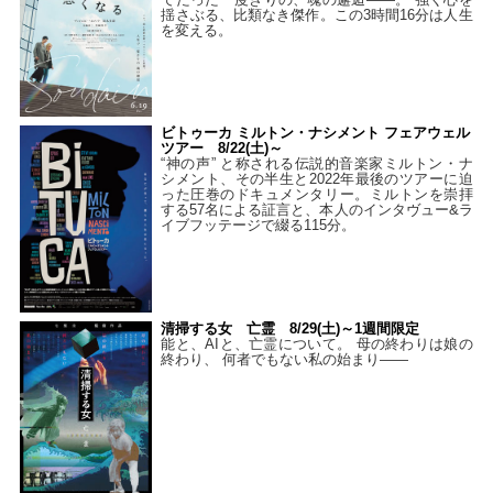
揺さぶる、比類なき傑作。この3時間16分は人生
を変える。
ビトゥーカ ミルトン・ナシメント フェアウェル
ツアー 8/22(土)～
“神の声” と称される伝説的音楽家ミルトン・ナ
シメント、その半生と2022年最後のツアーに迫
った圧巻のドキュメンタリー。ミルトンを崇拝
する57名による証言と、本人のインタヴュー&ラ
イブフッテージで綴る115分。
清掃する女 亡霊 8/29(土)～1週間限定
能と、AIと、亡霊について。 母の終わりは娘の
終わり、 何者でもない私の始まり――