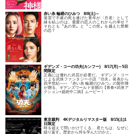
赤い糸 輪廻のひみつ 8/8(土)～
落雷で不慮の死を遂げた青年が〈月老〉として
縁を結ぶのは、最愛の恋人のこれからの幸せ？
それとも〝あの世〟と〝この世〟を越えた禁断
の恋？
ギデンズ・コーの功夫(カンフー) 8/17(月)～5日
間限定
正義には優れた武芸が必要だ。 ギデンズ・コー
による武侠ファンタジー小説『功夫』発表から
四半世紀―― 『赤い糸 輪廻のひみつ』の製作陣
が贈る、ギデンズワールド全開の【青春×武侠ア
クション×超絶中二病】ムービー！
東京裁判 4Kデジタルリマスター版 8/15(土)1
日限定
時を超えて問いかけてくる… 君たちは、なぜに
繰り返す。歴史から何を学んだのかと。