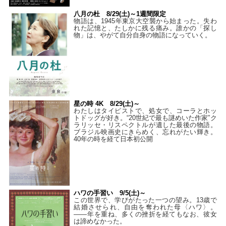
八月の杜 8/29(土)～1週間限定
物語は、1945年東京大空襲から始まった。失わ
れた記憶と、たしかに残る痛み。誰かの「探し
物」は、やがて自分自身の物語になっていく。
星の時 4K 8/29(土)～
わたしはタイピストで、処⼥で、コーラとホッ
トドッグが好き。“20世紀で最も謎めいた作家”ク
ラリッセ・リスペクトルが遺した最後の物語。
ブラジル映画史にきらめく、忘れがたい輝き。
40年の時を経て⽇本初公開
ハワの手習い 9/5(土)～
この世界で、学びがたった一つの望み。13歳で
結婚させられ、自由を奪われた母〈ハワ〉。
——年を重ね、多くの挫折を経てもなお、彼女
は諦めなかった。