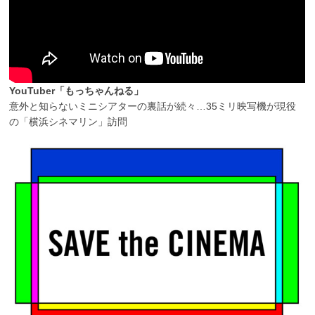
YouTuber「もっちゃんねる」
意外と知らないミニシアターの裏話が続々…35ミリ映写機が現役
の「横浜シネマリン」訪問