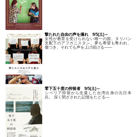
撃たれた自由の声を撮れ 9/5(土)～
女性が教育を受けられない唯一の国、タリバン
支配下のアフガニスタン。夢も希望も奪われ、
傷つき、それでも声を上げ続ける——
零下五十度の抑留者 9/5(土)～
シベリア抑留から生還した台湾出身の元日本
兵。 深く閉ざされた記憶をたどる—