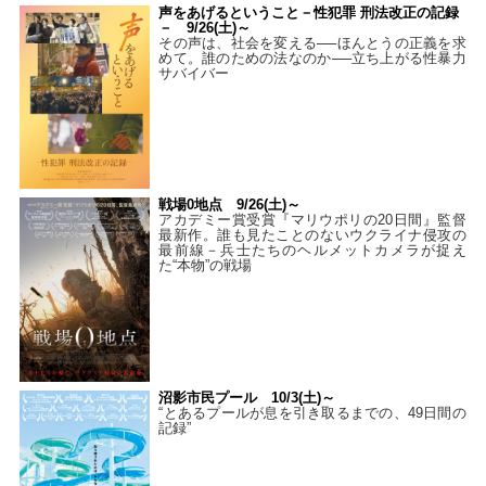
声をあげるということ－性犯罪 刑法改正の記録
－ 9/26(土)～
その声は、社会を変える──ほんとうの正義を求
めて。誰のための法なのか──立ち上がる性暴力
サバイバー
戦場0地点 9/26(土)～
アカデミー賞受賞『マリウポリの20日間』監督
最新作。誰も見たことのないウクライナ侵攻の
最前線－兵士たちのヘルメットカメラが捉え
た“本物”の戦場
沼影市民プール 10/3(土)～
“とあるプールが息を引き取るまでの、49日間の
記録”