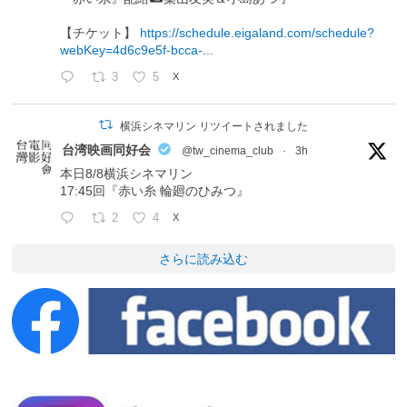
【チケット】
https://schedule.eigaland.com/schedule?
webKey=4d6c9e5f-bcca-...
3
5
X
横浜シネマリン リツイートされました
台湾映画同好会
@tw_cinema_club
·
3h
本日8/8横浜シネマリン
17:45回『赤い糸 輪廻のひみつ』
2
4
X
さらに読み込む