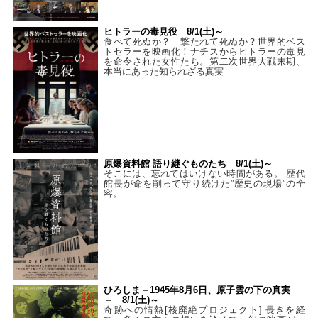
ヒトラーの毒見役 8/1(土)～
食べて死ぬか？ 撃たれて死ぬか？世界的ベス
トセラーを映画化！ナチスからヒトラーの毒見
を命令された女性たち。第二次世界大戦末期、
本当にあった知られざる真実
原爆資料館 語り継ぐものたち 8/1(土)～
そこには、忘れてはいけない時間がある。 歴代
館長が命を削って守り続けた”歴史の現場”の全
容。
ひろしま－1945年8月6日、原子雲の下の真実
－ 8/1(土)～
奇跡への情熱[核廃絶プロジェクト] 長きを経