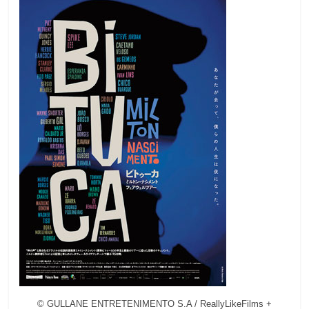
観
た
い
映
画
は
こ
の
街
で
© GULLANE ENTRETENIMENTO S.A / ReallyLikeFilms +