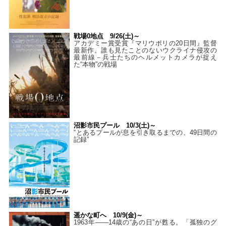
戦場0地点 9/26(土)～
アカデミー賞受賞『マリウポリの20日間』監督
最新作。誰も見たことのないウクライナ侵攻の
最前線－兵士たちのヘルメットカメラが捉え
た“本物”の戦場
沼影市民プール 10/3(土)～
“とあるプールが息を引き取るまでの、49日間の
記録”
遥かな町へ 10/9(金)～
1963年――14歳の“あの日”が甦る。「孤独のグ