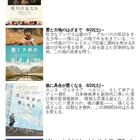
雲と大地のはざまで 8/22(土)～
壮大なアンデス山脈の下、アルパカの世話をす
る少年――僕らはこの地で今を生きている。ペ
ルー代表のワールドカップ出場に期待を寄せる8
歳の少年が見る世界。人知を超えた圧倒的な自
然。この地の未来を問う。
急に具合が悪くなる 8/22(土)～
カンヌ、ヴェネチア、ベルリン、そして米アカ
デミー賞®…… 日本映画界を新時代に導いた濱
口竜介監督最新作。 国籍も言葉も超えた、人生
でたった一度きりの、魂の邂逅――。 強く心を
揺さぶる、比類なき傑作。この3時間16分は人生
を変える。