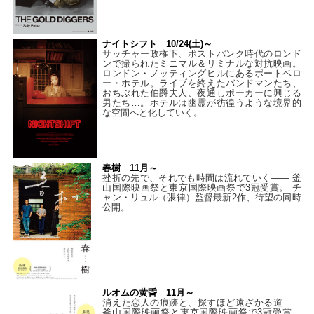
ナイトシフト 10/24(土)～
サッチャー政権下、ポストパンク時代のロンド
ンで撮られたミニマル＆リミナルな対抗映画。
ロンドン・ノッティングヒルにあるポートベロ
ー・ホテル。ライブを終えたバンドマンたち、
おちぶれた伯爵夫人、夜通しポーカーに興じる
男たち…。ホテルは幽霊が彷徨うような境界的
な空間へと化していく。
春樹 11月～
挫折の先で、それでも時間は流れていく—— 釜
山国際映画祭と東京国際映画祭で3冠受賞。 チ
ャン・リュル（張律）監督最新2作、待望の同時
公開。
ルオムの黄昏 11月～
消えた恋人の痕跡と、探すほど遠ざかる道——
釜山国際映画祭と東京国際映画祭で3冠受賞。