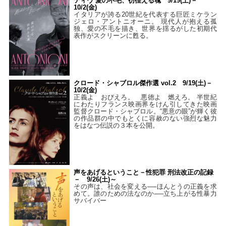
ティヴ 愛の不毛、彷徨える魂 9/19(土)－
10/2(金)
イタリアが誇る20世紀を代表する巨匠ミケラン
ジェロ・アントニオーニ。 現代人が抱える孤
独、愛の不毛を描き、世界を揺るがした初期代
表作がスクリーンに甦る。
クロード・シャブロル傑作選 vol.2 9/19(土)－
10/2(金)
正義よ おびえろ。 悪徳よ 燃えろ。 半世紀
にわたりフランス映画界をけん引してきた映画
監督クロード・シャブロル。“悪意の眼”が輝く彼
の作品群の中でもとくに容赦のない強烈な魅力
をはなつ伝説の３本を公開。
声をあげるということ－性犯罪 刑法改正の記録
－ 9/26(土)～
その声は、社会を変える──ほんとうの正義を求
めて。誰のための法なのか──立ち上がる性暴力
サバイバー