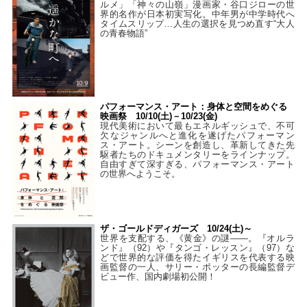
ルメ」「神々の山嶺」漫画家・谷口ジローの世
界的名作が日本初実写化。中年男が中学時代へ
タイムスリップ…人生の選択を見つめ直す“大人
の青春物語”
パフォーマンス・アート：身体と空間をめぐる
映画祭 10/10(土)－10/23(金)
現代美術において最もエネルギッシュで、不可
欠なジャンルへと進化を遂げたパフォーマン
ス・アート。シーンを創造し、革新してきた先
駆者たちのドキュメンタリーをラインナップ。
自由すぎて深すぎる、パフォーマンス・アート
の世界へようこそ。
ザ・ゴールドディガーズ 10/24(土)～
世界を支配する、《黄金》の謎――。『オルラ
ンド』（92）や『タンゴ・レッスン』（97）な
どで世界的な評価を得たイギリスを代表する映
画監督の一人、サリー・ポッターの長編監督デ
ビュー作、国内劇場初公開！