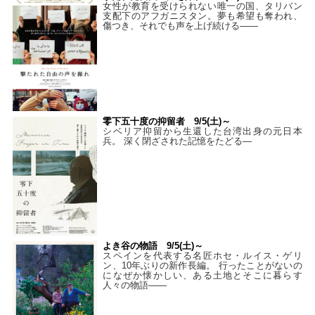
女性が教育を受けられない唯一の国、タリバン
支配下のアフガニスタン。夢も希望も奪われ、
傷つき、それでも声を上げ続ける——
零下五十度の抑留者 9/5(土)～
シベリア抑留から生還した台湾出身の元日本
兵。 深く閉ざされた記憶をたどる—
よき谷の物語 9/5(土)～
スペインを代表する名匠ホセ・ルイス・ゲリ
ン、10年ぶりの新作長編。 行ったことがないの
になぜか懐かしい、ある土地とそこに暮らす
人々の物語――