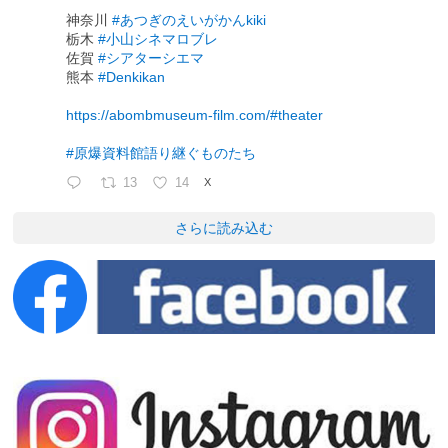
神奈川
#あつぎのえいがかんkiki
栃木
#小山シネマロブレ
佐賀
#シアターシエマ
熊本
#Denkikan
https://abombmuseum-film.com/#theater
#原爆資料館語り継ぐものたち
13
14
X
さらに読み込む