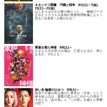
ネタニヤフ調書 汚職と戦争 8/1(土)～7(金),
15(土)～21(金)
はじまりは小さな贈り物だった…。 極秘リーク
されたイスラエル首相の警察尋問映像により＜
恐るべき真実＞が暴かれる！
軍服を着た神様 8/8(土)～
さまよえる日本人の魂は、亡霊となるか、神と
なるか、それとも…
赤い糸 輪廻のひみつ 8/8(土)～
落雷で不慮の死を遂げた青年が〈月老〉として
縁を結ぶのは、最愛の恋人のこれからの幸せ？
それとも〝あの世〟と〝この世〟を越えた禁断
の恋？