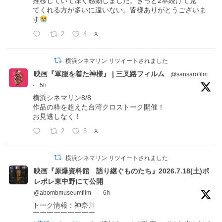
推移していて深く感動しました。きっと2本続けて見
てくれる方が多いに違いない。皆様ありがとうございま
す
2
4
X
横浜シネマリン リツイートされました
映画『軍服を着た神様』 | 三叉路フィルム
@sansarofilm
·
5h
横浜シネマリン8/8
作品の枠を超えた台湾クロストーク開催！
お見逃しなく！
2
5
X
横浜シネマリン リツイートされました
映画『原爆資料館 語り継ぐものたち』2026.7.18(土)ポ
レポレ東中野にて公開
@abombmuseumfilm
·
6h
トーク情報：神奈川
￣￣￣￣￣￣￣￣￣