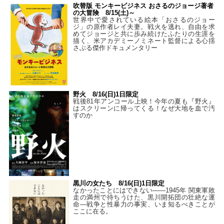
吹替版 モンキービジネス おさるのジョージ著者
の大冒険 8/15(土)～
世界中で愛されている絵本「おさるのジョー
ジ」の原作者レイ夫妻。戦火を逃れ、自由を求
めてジョージと共に歩み続けたふたりの生涯を
描く、米アカデミーノミネート監督による心揺
さぶる傑作ドキュメンタリー
野火 8/16(日)1日限定
戦後81年アンコール上映！今年の夏も『野火』
はスクリーンに帰ってくる！なぜ大地を血で汚
すのか
黒川の女たち 8/16(日)1日限定
なかったことにはできない——1945年 関東軍敗
走の満州で待ちうけた、黒川開拓団の壮絶な運
命―戦争と性暴力の事実、いま知るべきことが
ここに在る。