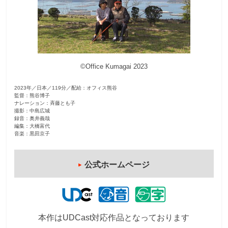
観
た
い
映
©︎Office Kumagai 2023
画
は
2023年／日本／119分／配給：オフィス熊谷
こ
監督：熊谷博子
の
ナレーション：斉藤とも子
撮影：中島広城
街
録音：奥井義哉
編集：大橋富代
で
音楽：黒田京子
公式ホームページ
本作はUDCast対応作品となっております