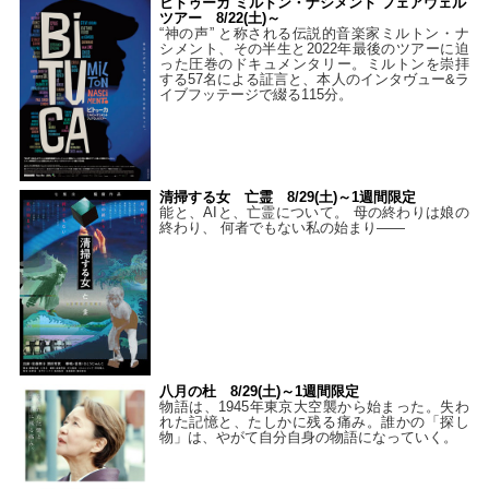
ビトゥーカ ミルトン・ナシメント フェアウェル
ツアー 8/22(土)～
“神の声” と称される伝説的音楽家ミルトン・ナ
シメント、その半生と2022年最後のツアーに迫
った圧巻のドキュメンタリー。ミルトンを崇拝
する57名による証言と、本人のインタヴュー&ラ
イブフッテージで綴る115分。
清掃する女 亡霊 8/29(土)～1週間限定
能と、AIと、亡霊について。 母の終わりは娘の
終わり、 何者でもない私の始まり――
八月の杜 8/29(土)～1週間限定
物語は、1945年東京大空襲から始まった。失わ
れた記憶と、たしかに残る痛み。誰かの「探し
物」は、やがて自分自身の物語になっていく。