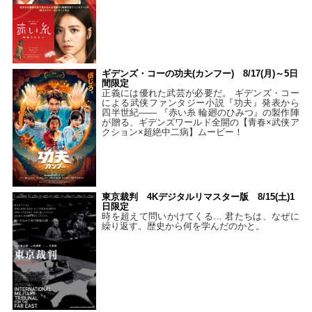
ギデンズ・コーの功夫(カンフー) 8/17(月)～5日
間限定
正義には優れた武芸が必要だ。 ギデンズ・コー
による武侠ファンタジー小説『功夫』発表から
四半世紀―― 『赤い糸 輪廻のひみつ』の製作陣
が贈る、ギデンズワールド全開の【青春×武侠ア
クション×超絶中二病】ムービー！
東京裁判 4Kデジタルリマスター版 8/15(土)1
日限定
時を超えて問いかけてくる… 君たちは、なぜに
繰り返す。歴史から何を学んだのかと。