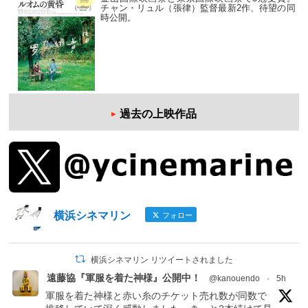
チャン・リュル（張律）監督最新2作、待望の同
時公開。
過去の上映作品
横浜シネマリン
フォロー
横浜シネマリン リツイートされました
遠藤協『軍服を着た神様』公開中！
@kanouendo
·
5h
軍服を着た神様と赤い糸のチケット売れ数が同数で