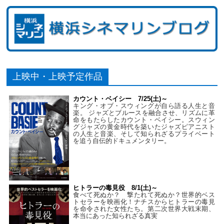
上映中・上映予定作品
カウント・ベイシー 7/25(土)～
キング・オブ・スウィングが自ら語る人生と音
楽。 ジャズとブルースを融合させ、リズムに革
命をもたらしたカウント・ベイシー。スウィン
グジャズの黄金時代を築いたジャズピアニスト
の人生と音楽、そして知られざるプライベート
を追う自伝的ドキュメンタリー。
ヒトラーの毒見役 8/1(土)～
食べて死ぬか？ 撃たれて死ぬか？世界的ベス
トセラーを映画化！ナチスからヒトラーの毒見
を命令された女性たち。第二次世界大戦末期、
本当にあった知られざる真実