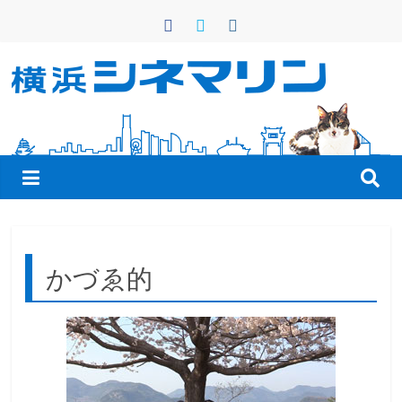
コ
ン
テ
ン
横
ツ
へ
浜
ス
キ
シ
ッ
プ
ネ
かづゑ的
マ
リ
ン