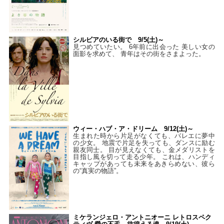
シルビアのいる街で 9/5(土)～
見つめていたい。 6年前に出会った 美しい女の
面影を求めて、 青年はその街をさまよった。
ウィー・ハブ・ア・ドリーム 9/12(土)～
生まれた時から片足がなくても、バレエに夢中
の少女。 地震で片足を失っても、ダンスに励む
親友同士。 目が見えなくても、金メダリストを
目指し風を切って走る少年。 これは、ハンディ
キャップがあっても未来をあきらめない、彼ら
の“真実の物語”。
ミケランジェロ・アントニオーニ レトロスペク