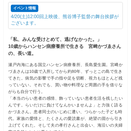
イベント情報
4/20(土)12:00回上映後、熊谷博子監督の舞台挨拶が
ございます。
「私、みんな受けとめて、逃げなかった。」
10歳からハンセン病療養所で生きる 宮﨑かづゑさん
の、長い道。
瀬戸内海にある国立ハンセン病療養所、長島愛生園。宮﨑か
づゑさんは10歳で入所してから約80年、ずっとこの島で生き
てきた。病気の影響で手の指や足を切断、視力もほとんど残
っていない。それでも、買い物や料理など周囲の手を借りな
がらも自分で行う。
「本当のらい患者の感情、飾っていない患者生活を残したい
んです。らいだけに負けてなんかいませんよ」と力強く語る
かづゑさん。患者同士のいじめに遭い、つらかった子ども時
代。家族の愛情と、たくさんの愛読書が、絶望の淵から引き
上げてくれた。そして夫の孝行さんと出会い、海沿いの夫婦