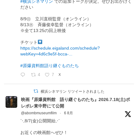
#横浜シネマリン
での追加トークが決定。ぜひお出かけく
ださい
8/9㊐ 立川直樹監督（オンライン）
8/13㊍ 斉藤俊幸監督（オンライン）
※全て13:25の回上映後
チケット
https://schedule.eigaland.com/schedule?
webKey=4d6c9e5f-bcca-...
#原爆資料館語り継ぐものたち
4
7
X
横浜シネマリン リツイートされました
映画『原爆資料館 語り継ぐものたち』2026.7.18(土)ポ
レポレ東中野にて公開
@abombmuseumfilm
·
6 8月
⋱8/7(金)公開開始⋰
お近くの映画館へぜひ！