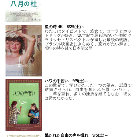
星の時 4K 8/29(土)～
わたしはタイピストで、処⼥で、コーラとホッ
トドッグが好き。“20世紀で最も謎めいた作家”ク
ラリッセ・リスペクトルが遺した最後の物語。
ブラジル映画史にきらめく、忘れがたい輝き。
40年の時を経て⽇本初公開
ハワの手習い 9/5(土)～
この世界で、学びがたった一つの望み。13歳で
結婚させられ、自由を奪われた母〈ハワ〉。
——年を重ね、多くの挫折を経てもなお、彼女
は諦めなかった。
撃たれた自由の声を撮れ 9/5(土)～