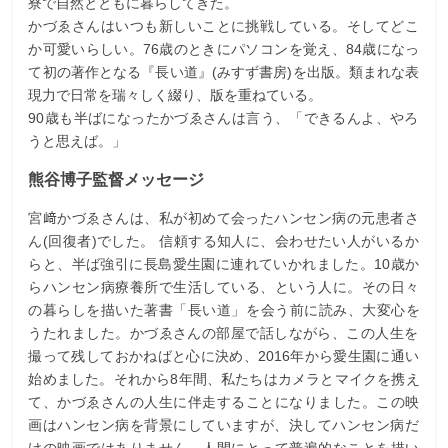
寮で自然とともに暮らしてきた。
かづゑさんはいつも新しいことに挑戦している。そしてどこ
か可愛いらしい。76歳のときにパソコンを覚え、84歳になっ
て初の著作となる『長い道』(みすず書房)を出版。類まれな表
現力で日常を瑞々しく綴り、版を重ねている。
90歳も半ばになったかづゑさんは言う、「できるんよ、やろ
うと思えば。」
熊谷博子監督メッセージ
宮﨑かづゑさんは、私が初めて会ったハンセン病の元患者さ
ん(回復者)でした。 信頼する知人に、会わせたい人がいるか
らと、半ば強引に長島愛生園に連れていかれました。10歳か
らハンセン病療養所で生活している、という人に。その日々
の暮らしを描いた著書「長い道」を会う前に読み、大変心を
うたれました。かづゑさんの部屋で話しながら、この人生を
撮って残しておかねばと心に決め、2016年から愛生園に通い
始めました。それから8年間、私たちはカメラとマイクを携え
て、かづゑさんの人生に伴走することになりました。この映
画はハンセン病を背景にしていますが、決してハンセン病だ
けの映画ではありません。人間にとって普遍的なことを描い