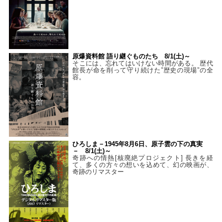
原爆資料館 語り継ぐものたち 8/1(土)～
そこには、忘れてはいけない時間がある。 歴代
館長が命を削って守り続けた”歴史の現場”の全
容。
ひろしま－1945年8月6日、原子雲の下の真実
－ 8/1(土)～
奇跡への情熱[核廃絶プロジェクト] 長きを経
て、多くの方々の想いを込めて、幻の映画が、
奇跡のリマスター