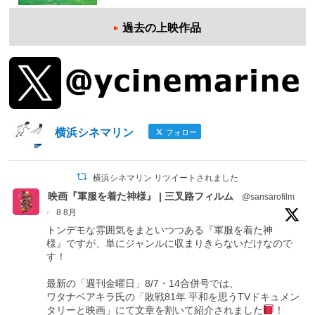
過去の上映作品
横浜シネマリン
フォロー
横浜シネマリン リツイートされました
映画『軍服を着た神様』 | 三叉路フィルム
@sansarofilm
·
8 8月
トンデモな雰囲気をまといつつある『軍服を着た神
様』ですが、単にジャンルに収まりきらないだけなので
す！
最新の「週刊金曜日」8/7・14合併号では、
ワタナベアキラ氏の「敗戦81年 平和を思うTVドキュメン
タリーと映画」にて文章を割いて紹介されました
！