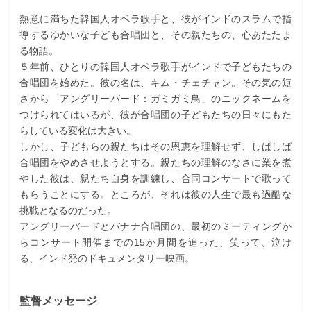
熱意に満ちた韓国人オペラ歌手と、彼がインドのスラムで指
導するゆかいな子ども合唱団と、その親たちの、心あたたま
る物語。
５年前、ひとりの韓国人オペラ歌手がインドで子どもたちの
合唱団を始めた。彼の名は、キム・チェチャン。その気の短
さから「アングリーバード：ガミガミ鳥」のニックネームを
つけられてはいるが、彼が合唱団の子どもたちの日々にもた
らしている変化は大きい。
しかし、子どもらの親たちはその恩恵を理解せず、しばしば
合唱団をやめさせようとする。親たちの理解のなさに業を煮
やした彼は、親たち自身を訓練し、合同コンサートで歌って
もらうことにする。ところが、それは彼の人生で最も過酷な
挑戦となるのだった。
アングリーバードとバナナ合唱団の、最初のミーティングか
らコンサート開催までの15か月間を追った、笑って、泣け
る、インド発のドキュメンタリー映画。
監督メッセージ