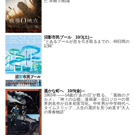
た“本物”の戦場
沼影市民プール 10/3(土)～
“とあるプールが息を引き取るまでの、49日間の
記録”
遥かな町へ 10/9(金)～
1963年――14歳の“あの日”が甦る。「孤独のグ
ルメ」「神々の山嶺」漫画家・谷口ジローの世
界的名作が日本初実写化。中年男が中学時代へ
タイムスリップ…人生の選択を見つめ直す“大人
の青春物語”