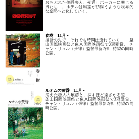
おちぶれた伯爵夫人、夜通しポーカーに興じる
男たち…。ホテルは幽霊が彷徨うような境界的
な空間へと化していく。
春樹 11月～
挫折の先で、それでも時間は流れていく—— 釜
山国際映画祭と東京国際映画祭で3冠受賞。 チ
ャン・リュル（張律）監督最新2作、待望の同時
公開。
ルオムの黄昏 11月～
消えた恋人の痕跡と、探すほど遠ざかる道——
釜山国際映画祭と東京国際映画祭で3冠受賞。
チャン・リュル（張律）監督最新2作、待望の同
時公開。