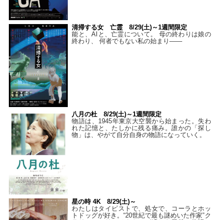
清掃する女 亡霊 8/29(土)～1週間限定
能と、AIと、亡霊について。 母の終わりは娘の
終わり、 何者でもない私の始まり――
八月の杜 8/29(土)～1週間限定
物語は、1945年東京大空襲から始まった。失わ
れた記憶と、たしかに残る痛み。誰かの「探し
物」は、やがて自分自身の物語になっていく。
星の時 4K 8/29(土)～
わたしはタイピストで、処⼥で、コーラとホッ
トドッグが好き。“20世紀で最も謎めいた作家”ク