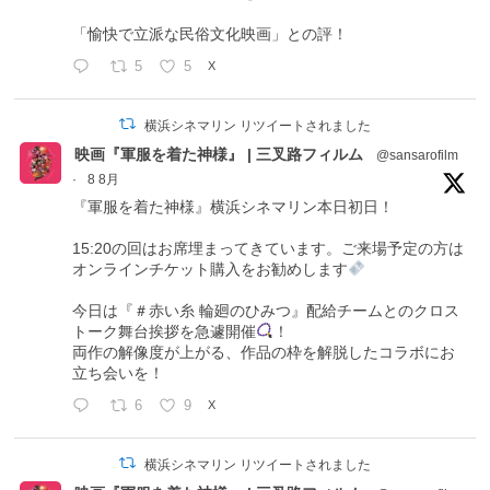
「愉快で立派な民俗文化映画」との評！
5
5
X
横浜シネマリン リツイートされました
映画『軍服を着た神様』 | 三叉路フィルム
@sansarofilm
·
8 8月
『軍服を着た神様』横浜シネマリン本日初日！
15:20の回はお席埋まってきています。ご来場予定の方は
オンラインチケット購入をお勧めします
今日は『＃赤い糸 輪廻のひみつ』配給チームとのクロス
トーク舞台挨拶を急遽開催
！
両作の解像度が上がる、作品の枠を解脱したコラボにお
立ち会いを！
6
9
X
横浜シネマリン リツイートされました