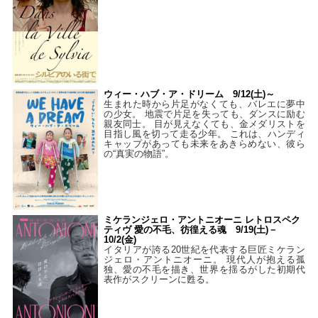
ウィー・ハブ・ア・ドリーム 9/12(土)～
生まれた時から片足がなくても、バレエに夢中
の少女。 地震で片足を失っても、ダンスに励む
親友同士。 目が見えなくても、金メダリストを
目指し風を切って走る少年。 これは、ハンディ
キャップがあっても未来をあきらめない、彼ら
の“真実の物語”。
ミケランジェロ・アントニオーニ レトロスペク
ティヴ 愛の不毛、彷徨える魂 9/19(土)－
10/2(金)
イタリアが誇る20世紀を代表する巨匠ミケラン
ジェロ・アントニオーニ。 現代人が抱える孤
独、愛の不毛を描き、世界を揺るがした初期代
表作がスクリーンに甦る。