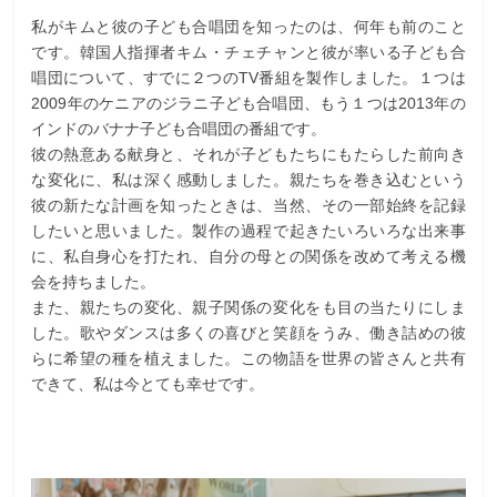
私がキムと彼の子ども合唱団を知ったのは、何年も前のこと
です。韓国人指揮者キム・チェチャンと彼が率いる子ども合
唱団について、すでに２つのTV番組を製作しました。１つは
2009年のケニアのジラニ子ども合唱団、もう１つは2013年の
インドのバナナ子ども合唱団の番組です。
彼の熱意ある献身と、それが子どもたちにもたらした前向き
な変化に、私は深く感動しました。親たちを巻き込むという
彼の新たな計画を知ったときは、当然、その一部始終を記録
したいと思いました。製作の過程で起きたいろいろな出来事
に、私自身心を打たれ、自分の母との関係を改めて考える機
会を持ちました。
また、親たちの変化、親子関係の変化をも目の当たりにしま
した。歌やダンスは多くの喜びと笑顔をうみ、働き詰めの彼
らに希望の種を植えました。この物語を世界の皆さんと共有
できて、私は今とても幸せです。