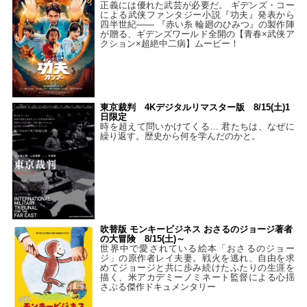
正義には優れた武芸が必要だ。 ギデンズ・コー
による武侠ファンタジー小説『功夫』発表から
四半世紀―― 『赤い糸 輪廻のひみつ』の製作陣
が贈る、ギデンズワールド全開の【青春×武侠ア
クション×超絶中二病】ムービー！
東京裁判 4Kデジタルリマスター版 8/15(土)1
日限定
時を超えて問いかけてくる… 君たちは、なぜに
繰り返す。歴史から何を学んだのかと。
吹替版 モンキービジネス おさるのジョージ著者
の大冒険 8/15(土)～
世界中で愛されている絵本「おさるのジョー
ジ」の原作者レイ夫妻。戦火を逃れ、自由を求
めてジョージと共に歩み続けたふたりの生涯を
描く、米アカデミーノミネート監督による心揺
さぶる傑作ドキュメンタリー