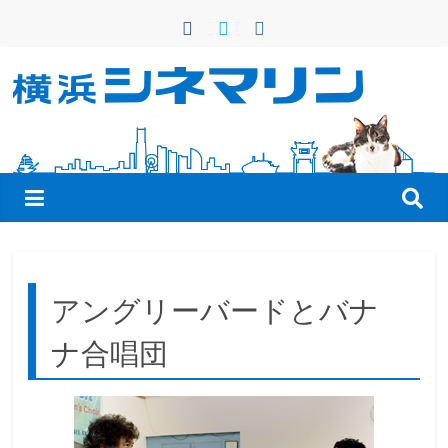
コ
ン
テ
ン
横
ツ
へ
浜
ス
キ
シ
ッ
プ
ネ
アングリーバードとバナ
マ
ナ合唱団
リ
ン