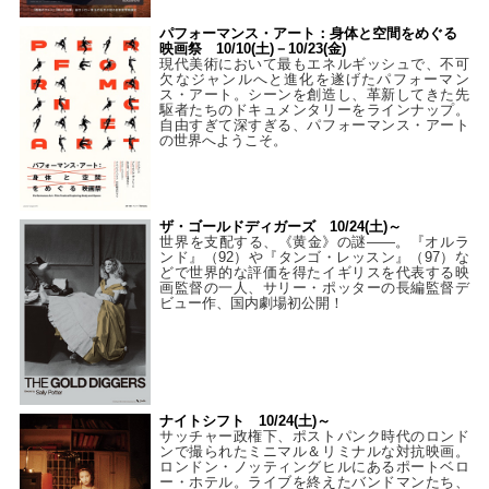
パフォーマンス・アート：身体と空間をめぐる
映画祭 10/10(土)－10/23(金)
現代美術において最もエネルギッシュで、不可
欠なジャンルへと進化を遂げたパフォーマン
ス・アート。シーンを創造し、革新してきた先
駆者たちのドキュメンタリーをラインナップ。
自由すぎて深すぎる、パフォーマンス・アート
の世界へようこそ。
ザ・ゴールドディガーズ 10/24(土)～
世界を支配する、《黄金》の謎――。『オルラ
ンド』（92）や『タンゴ・レッスン』（97）な
どで世界的な評価を得たイギリスを代表する映
画監督の一人、サリー・ポッターの長編監督デ
ビュー作、国内劇場初公開！
ナイトシフト 10/24(土)～
サッチャー政権下、ポストパンク時代のロンド
ンで撮られたミニマル＆リミナルな対抗映画。
ロンドン・ノッティングヒルにあるポートベロ
ー・ホテル。ライブを終えたバンドマンたち、