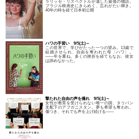
ラリッセ・リスペクトルが遺した最後の物語。
ブラジル映画史にきらめく、忘れがたい輝き。
40年の時を経て⽇本初公開
ハワの手習い 9/5(土)～
この世界で、学びがたった一つの望み。13歳で
結婚させられ、自由を奪われた母〈ハワ〉。
——年を重ね、多くの挫折を経てもなお、彼女
は諦めなかった。
撃たれた自由の声を撮れ 9/5(土)～
女性が教育を受けられない唯一の国、タリバン
支配下のアフガニスタン。夢も希望も奪われ、
傷つき、それでも声を上げ続ける——