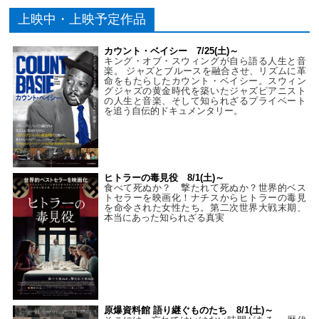
上映中・上映予定作品
カウント・ベイシー 7/25(土)～
キング・オブ・スウィングが自ら語る人生と音
楽。 ジャズとブルースを融合させ、リズムに革
命をもたらしたカウント・ベイシー。スウィン
グジャズの黄金時代を築いたジャズピアニスト
の人生と音楽、そして知られざるプライベート
を追う自伝的ドキュメンタリー。
ヒトラーの毒見役 8/1(土)～
食べて死ぬか？ 撃たれて死ぬか？世界的ベス
トセラーを映画化！ナチスからヒトラーの毒見
を命令された女性たち。第二次世界大戦末期、
本当にあった知られざる真実
原爆資料館 語り継ぐものたち 8/1(土)～