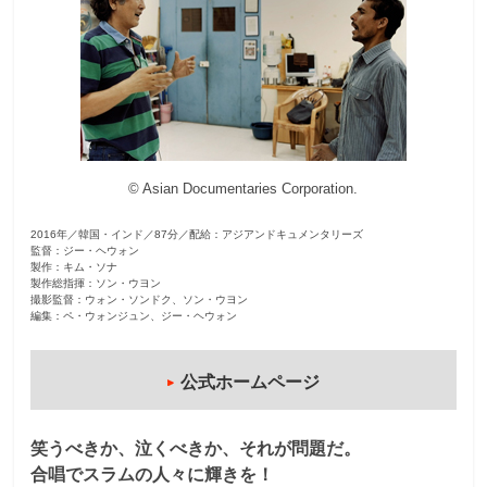
観
た
い
映
画
は
© Asian Documentaries Corporation.
こ
の
2016年／韓国・インド／87分／配給：アジアンドキュメンタリーズ
街
監督：ジー・ヘウォン
製作：キム・ソナ
で
製作総指揮：ソン・ウヨン
撮影監督：ウォン・ソンドク、ソン・ウヨン
編集：ペ・ウォンジュン、ジー・ヘウォン
公式ホームページ
笑うべきか、泣くべきか、それが問題だ。
合唱でスラムの人々に輝きを！