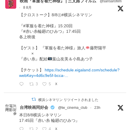
映画『軍服を着た神様』 | 三叉路フィルム
@sansarofilm
·
8 8月
【クロストーク】8/8㊏#横浜シネマリン
『#軍服を着た神様』15:20回
『#赤い糸輪廻のひみつ』17:45回
各上映後
【ゲスト】 『軍服を着た神様』旅人
藤野陽平
×
『赤い糸』配給
葉山友美＆小島あつ子
【チケット】
https://schedule.eigaland.com/schedule?
webKey=4d6c9e5f-bcca-...
3
5
X
横浜シネマリン リツイートされました
台湾映画同好会
@tw_cinema_club
·
23h
本日8/8横浜シネマリン
17:45回『赤い糸 輪廻のひみつ』
2
4
X