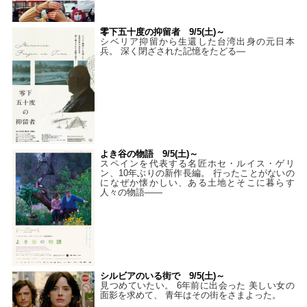
零下五十度の抑留者 9/5(土)～
シベリア抑留から生還した台湾出身の元日本
兵。 深く閉ざされた記憶をたどる—
よき谷の物語 9/5(土)～
スペインを代表する名匠ホセ・ルイス・ゲリ
ン、10年ぶりの新作長編。 行ったことがないの
になぜか懐かしい、ある土地とそこに暮らす
人々の物語――
シルビアのいる街で 9/5(土)～
見つめていたい。 6年前に出会った 美しい女の
面影を求めて、 青年はその街をさまよった。