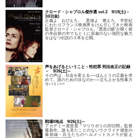
クロード・シャブロル傑作選 vol.2 9/19(土)－
10/2(金)
正義よ おびえろ。 悪徳よ 燃えろ。 半世紀
にわたりフランス映画界をけん引してきた映画
監督クロード・シャブロル。“悪意の眼”が輝く彼
の作品群の中でもとくに容赦のない強烈な魅力
をはなつ伝説の３本を公開。
声をあげるということ－性犯罪 刑法改正の記録
－ 9/26(土)～
その声は、社会を変える──ほんとうの正義を求
めて。誰のための法なのか──立ち上がる性暴力
サバイバー
戦場0地点 9/26(土)～
アカデミー賞受賞『マリウポリの20日間』監督
最新作。誰も見たことのないウクライナ侵攻の
最前線－兵士たちのヘルメットカメラが捉え