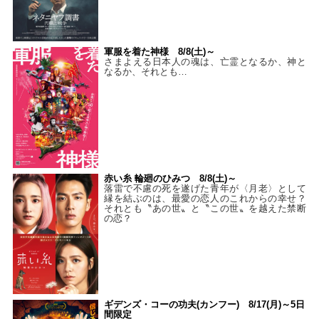
軍服を着た神様 8/8(土)～
さまよえる日本人の魂は、亡霊となるか、神と
なるか、それとも…
赤い糸 輪廻のひみつ 8/8(土)～
落雷で不慮の死を遂げた青年が〈月老〉として
縁を結ぶのは、最愛の恋人のこれからの幸せ？
それとも〝あの世〟と〝この世〟を越えた禁断
の恋？
ギデンズ・コーの功夫(カンフー) 8/17(月)～5日
間限定