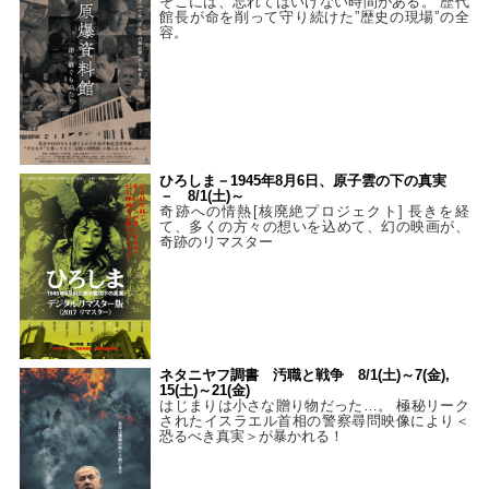
そこには、忘れてはいけない時間がある。 歴代
館長が命を削って守り続けた”歴史の現場”の全
容。
ひろしま－1945年8月6日、原子雲の下の真実
－ 8/1(土)～
奇跡への情熱[核廃絶プロジェクト] 長きを経
て、多くの方々の想いを込めて、幻の映画が、
奇跡のリマスター
ネタニヤフ調書 汚職と戦争 8/1(土)～7(金),
15(土)～21(金)
はじまりは小さな贈り物だった…。 極秘リーク
されたイスラエル首相の警察尋問映像により＜
恐るべき真実＞が暴かれる！