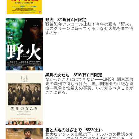
野火 8/16(日)1日限定
戦後81年アンコール上映！今年の夏も『野火』
はスクリーンに帰ってくる！なぜ大地を血で汚
すのか
黒川の女たち 8/16(日)1日限定
なかったことにはできない——1945年 関東軍敗
走の満州で待ちうけた、黒川開拓団の壮絶な運
命―戦争と性暴力の事実、いま知るべきことが
ここに在る。
雲と大地のはざまで 8/22(土)～
壮大なアンデス山脈の下、アルパカの世話をす
る少年――僕らはこの地で今を生きている。ペ