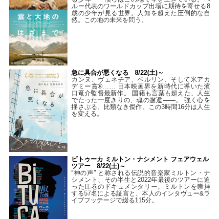
ルー代表のワールドカップ出場に期待を寄せる8
歳の少年が見る世界。人知を超えた圧倒的な自
然。この地の未来を問う。
急に具合が悪くなる 8/22(土)～
カンヌ、ヴェネチア、ベルリン、そして米アカ
デミー賞®…… 日本映画界を新時代に導いた濱
口竜介監督最新作。 国籍も言葉も超えた、人生
でたった一度きりの、魂の邂逅――。 強く心を
揺さぶる、比類なき傑作。この3時間16分は人生
を変える。
ビトゥーカ ミルトン・ナシメント フェアウェル
ツアー 8/22(土)～
“神の声” と称される伝説的音楽家ミルトン・ナ
シメント、その半生と2022年最後のツアーに迫
った圧巻のドキュメンタリー。ミルトンを崇拝
する57名による証言と、本人のインタヴュー&ラ
イブフッテージで綴る115分。