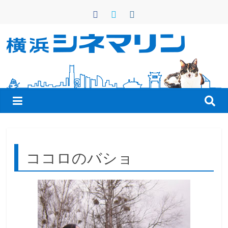
コ
ン
テ
ン
横
ツ
へ
浜
ス
キ
シ
ッ
プ
ネ
ココロのバショ
マ
リ
ン