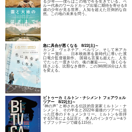
る少年――僕らはこの地で今を生きている。ペ
ルー代表のワールドカップ出場に期待を寄せる8
歳の少年が見る世界。人知を超えた圧倒的な自
然。この地の未来を問う。
急に具合が悪くなる 8/22(土)～
カンヌ、ヴェネチア、ベルリン、そして米アカ
デミー賞®…… 日本映画界を新時代に導いた濱
口竜介監督最新作。 国籍も言葉も超えた、人生
でたった一度きりの、魂の邂逅――。 強く心を
揺さぶる、比類なき傑作。この3時間16分は人生
を変える。
ビトゥーカ ミルトン・ナシメント フェアウェル
ツアー 8/22(土)～
“神の声” と称される伝説的音楽家ミルトン・ナ
シメント、その半生と2022年最後のツアーに迫
った圧巻のドキュメンタリー。ミルトンを崇拝
する57名による証言と、本人のインタヴュー&ラ
イブフッテージで綴る115分。