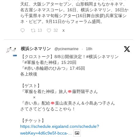
天紅、大阪シアターセブン、山形鶴岡まちなかキネマ、
名古屋シネマスコーレ。16日、横浜シネマリン、16日か
ら千葉県キネマ旬報シアター(16日舞台挨拶)兵庫宝塚シ
ネ・ピピア。9月11日からフォーラム盛岡。
13
32
X
横浜シネマリン
@ycinemarine
·
18h
【クロストーク】8/8㊏開催決定！#横浜シネマリン
『#軍服を着た神様』15:20回
『#赤い糸輪廻のひみつ』17:45回
各上映後
【ゲスト】
『軍服を着た神様』旅人
藤野陽平さん
×
『赤い糸』配給
葉山友美さん＆小島あつ子さん
さてさてどうなることやら！
【チケット】
https://schedule.eigaland.com/schedule?
webKey=4d6c9e5f-bcca-...