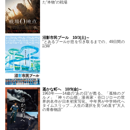
た“本物”の戦場
沼影市民プール 10/3(土)～
“とあるプールが息を引き取るまでの、49日間の
記録”
遥かな町へ 10/9(金)～
1963年――14歳の“あの日”が甦る。「孤独のグ
ルメ」「神々の山嶺」漫画家・谷口ジローの世
界的名作が日本初実写化。中年男が中学時代へ
タイムスリップ…人生の選択を見つめ直す“大人
の青春物語”