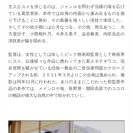
主人公ユメを演じるのは、ジャンルを問わず活躍の場を広げ
ている葛堂里奈。本作では自身の内面から滲み出るものを掘
り下げることに努め、その葛藤を瑞々しい演技で体現した。
そしてその幼少期には心月なつる。その他、岡元あつこ、大
方斐沙子、小曽根叶乃、今井久美子、澁谷麻美、内田岳志の
演技派が脇を固める。
監督は、女性としては珍しくピンク映画助監督として映画界
に入り、以後様々な作品に携わってきた新人モテギワコ。現
在世間を騒がせている旧統一教会の二世信者問題がクローズ
アップされる前、２０２1 年３月よりこの企画は進められ、撮
影は同年11月に行われた。ありのままにこだわった初監督作
品の本作では、メインロケ地、長野県・開田高原でのココロ
の物語が雄大な自然の中で紡がれていく。