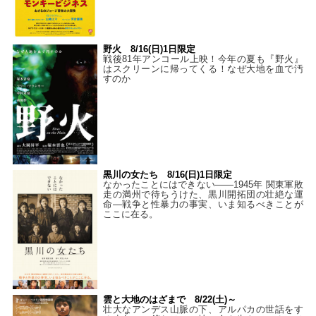
野火 8/16(日)1日限定
戦後81年アンコール上映！今年の夏も『野火』
はスクリーンに帰ってくる！なぜ大地を血で汚
すのか
黒川の女たち 8/16(日)1日限定
なかったことにはできない——1945年 関東軍敗
走の満州で待ちうけた、黒川開拓団の壮絶な運
命―戦争と性暴力の事実、いま知るべきことが
ここに在る。
雲と大地のはざまで 8/22(土)～
壮大なアンデス山脈の下、アルパカの世話をす