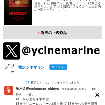
おちぶれた伯爵夫人、夜通しポーカーに興じる
男たち…。ホテルは幽霊が彷徨うような境界的
な空間へと化していく。
過去の上映作品
横浜シネマリン
フォロー
横浜シネマリン リツイートされました
塚本晋也tsukamoto_shinya
@tsukamoto_shiny
·
18h
野火』上映。
14日から宮﨑キネマ館。
15日渋谷ユーロスペース(舞台挨拶)15日から大分玉津東