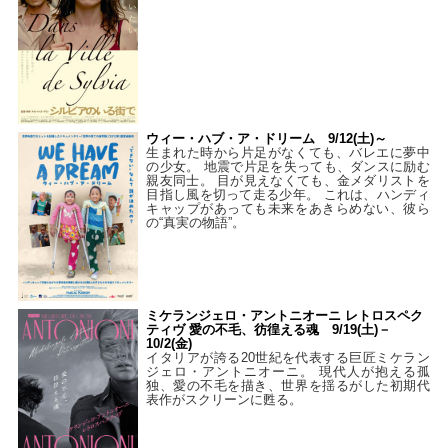
ウィー・ハブ・ア・ドリーム 9/12(土)～
生まれた時から片足がなくても、バレエに夢中
の少女。 地震で片足を失っても、ダンスに励む
親友同士。 目が見えなくても、金メダリストを
目指し風を切って走る少年。 これは、ハンディ
キャップがあっても未来をあきらめない、彼ら
の“真実の物語”。
ミケランジェロ・アントニオーニ レトロスペク
ティヴ 愛の不毛、彷徨える魂 9/19(土)－
10/2(金)
イタリアが誇る20世紀を代表する巨匠ミケラン
ジェロ・アントニオーニ。 現代人が抱える孤
独、愛の不毛を描き、世界を揺るがした初期代
表作がスクリーンに甦る。