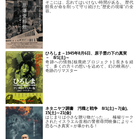
そこには、忘れてはいけない時間がある。 歴代
館長が命を削って守り続けた”歴史の現場”の全
容。
ひろしま－1945年8月6日、原子雲の下の真実
－ 8/1(土)～
奇跡への情熱[核廃絶プロジェクト] 長きを経
て、多くの方々の想いを込めて、幻の映画が、
奇跡のリマスター
ネタニヤフ調書 汚職と戦争 8/1(土)～7(金),
15(土)～21(金)
はじまりは小さな贈り物だった…。 極秘リーク
されたイスラエル首相の警察尋問映像により＜
恐るべき真実＞が暴かれる！