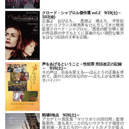
クロード・シャブロル傑作選 vol.2 9/19(土)－
10/2(金)
正義よ おびえろ。 悪徳よ 燃えろ。 半世紀
にわたりフランス映画界をけん引してきた映画
監督クロード・シャブロル。“悪意の眼”が輝く彼
の作品群の中でもとくに容赦のない強烈な魅力
をはなつ伝説の３本を公開。
声をあげるということ－性犯罪 刑法改正の記録
－ 9/26(土)～
その声は、社会を変える──ほんとうの正義を求
めて。誰のための法なのか──立ち上がる性暴力
サバイバー
戦場0地点 9/26(土)～
アカデミー賞受賞『マリウポリの20日間』監督
最新作。誰も見たことのないウクライナ侵攻の
最前線－兵士たちのヘルメットカメラが捉え