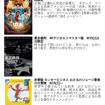
正義には優れた武芸が必要だ。 ギデンズ・コー
による武侠ファンタジー小説『功夫』発表から
四半世紀―― 『赤い糸 輪廻のひみつ』の製作陣
が贈る、ギデンズワールド全開の【青春×武侠ア
クション×超絶中二病】ムービー！
東京裁判 4Kデジタルリマスター版 8/15(土)1
日限定
時を超えて問いかけてくる… 君たちは、なぜに
繰り返す。歴史から何を学んだのかと。
吹替版 モンキービジネス おさるのジョージ著者
の大冒険 8/15(土)～
世界中で愛されている絵本「おさるのジョー
ジ」の原作者レイ夫妻。戦火を逃れ、自由を求
めてジョージと共に歩み続けたふたりの生涯を
描く、米アカデミーノミネート監督による心揺
さぶる傑作ドキュメンタリー