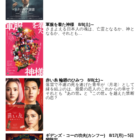
軍服を着た神様 8/8(土)～
さまよえる日本人の魂は、亡霊となるか、神と
なるか、それとも…
赤い糸 輪廻のひみつ 8/8(土)～
落雷で不慮の死を遂げた青年が〈月老〉として
縁を結ぶのは、最愛の恋人のこれからの幸せ？
それとも〝あの世〟と〝この世〟を越えた禁断
の恋？
ギデンズ・コーの功夫(カンフー) 8/17(月)～5日
間限定