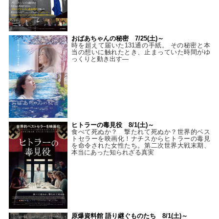
おばあちゃんの秘密 7/25(土)～
時を超えて届いた131通の手紙。 その秘密と本
当の想いに触れたとき、止まっていた時間がゆ
っくりと動き出す―
ヒトラーの毒見役 8/1(土)～
食べて死ぬか？ 撃たれて死ぬか？世界的ベス
トセラーを映画化！ナチスからヒトラーの毒見
を命令された女性たち。第二次世界大戦末期、
本当にあった知られざる真実
原爆資料館 語り継ぐものたち 8/1(土)～