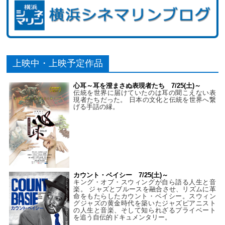
上映中・上映予定作品
心耳～耳を澄まさぬ表現者たち 7/25(土)～
伝統を世界に届けていたのは耳の聞こえない表
現者たちだった。 日本の文化と伝統を世界へ繋
げる手話の縁。
カウント・ベイシー 7/25(土)～
キング・オブ・スウィングが自ら語る人生と音
楽。 ジャズとブルースを融合させ、リズムに革
命をもたらしたカウント・ベイシー。スウィン
グジャズの黄金時代を築いたジャズピアニスト
の人生と音楽、そして知られざるプライベート
を追う自伝的ドキュメンタリー。