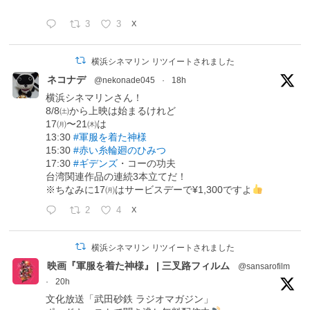
3
3
X
横浜シネマリン リツイートされました
ネコナデ
@nekonade045
·
18h
横浜シネマリンさん！
8/8㈯から上映は始まるけれど
17㈪〜21㈭は
13:30
#軍服を着た神様
15:30
#赤い糸輪廻のひみつ
17:30
#ギデンズ
・コーの功夫
台湾関連作品の連続3本立てだ！
※ちなみに17㈪はサービスデーで¥1,300ですよ
2
4
X
横浜シネマリン リツイートされました
映画『軍服を着た神様』 | 三叉路フィルム
@sansarofilm
·
20h
文化放送「武田砂鉄 ラジオマガジン」