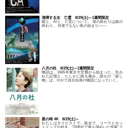
清掃する女 亡霊 8/29(土)～1週間限定
能と、AIと、亡霊について。 母の終わりは娘の
終わり、 何者でもない私の始まり――
八月の杜 8/29(土)～1週間限定
物語は、1945年東京大空襲から始まった。失わ
れた記憶と、たしかに残る痛み。誰かの「探し
物」は、やがて自分自身の物語になっていく。
星の時 4K 8/29(土)～
わたしはタイピストで、処⼥で、コーラとホッ
トドッグが好き。“20世紀で最も謎めいた作家”ク