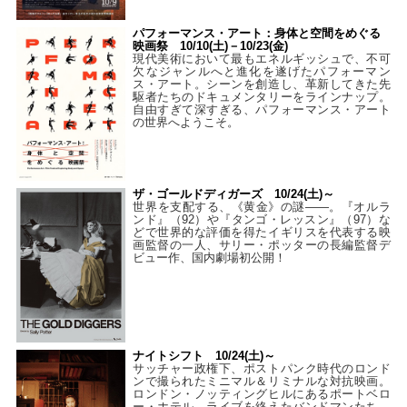
パフォーマンス・アート：身体と空間をめぐる
映画祭 10/10(土)－10/23(金)
現代美術において最もエネルギッシュで、不可
欠なジャンルへと進化を遂げたパフォーマン
ス・アート。シーンを創造し、革新してきた先
駆者たちのドキュメンタリーをラインナップ。
自由すぎて深すぎる、パフォーマンス・アート
の世界へようこそ。
ザ・ゴールドディガーズ 10/24(土)～
世界を支配する、《黄金》の謎――。『オルラ
ンド』（92）や『タンゴ・レッスン』（97）な
どで世界的な評価を得たイギリスを代表する映
画監督の一人、サリー・ポッターの長編監督デ
ビュー作、国内劇場初公開！
ナイトシフト 10/24(土)～
サッチャー政権下、ポストパンク時代のロンド
ンで撮られたミニマル＆リミナルな対抗映画。
ロンドン・ノッティングヒルにあるポートベロ
ー・ホテル。ライブを終えたバンドマンたち、