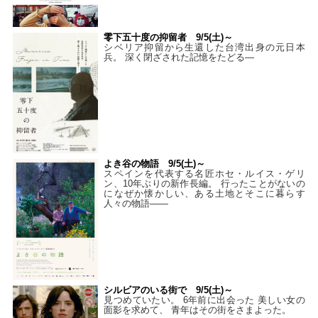
零下五十度の抑留者 9/5(土)～
シベリア抑留から生還した台湾出身の元日本
兵。 深く閉ざされた記憶をたどる—
よき谷の物語 9/5(土)～
スペインを代表する名匠ホセ・ルイス・ゲリ
ン、10年ぶりの新作長編。 行ったことがないの
になぜか懐かしい、ある土地とそこに暮らす
人々の物語――
シルビアのいる街で 9/5(土)～
見つめていたい。 6年前に出会った 美しい女の
面影を求めて、 青年はその街をさまよった。