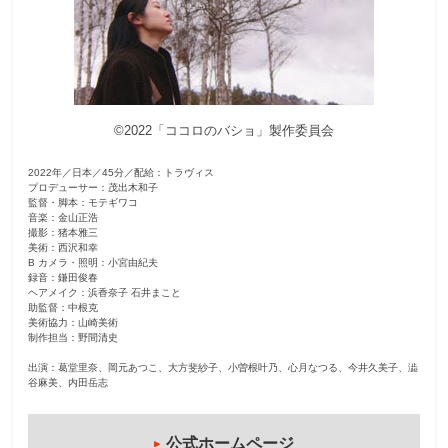
観
た
い
映
©2022「ココロのバショ」製作委員会
画
は
2022年／日本／45分／配給：トラヴィス
こ
プロデューサー：茂出木和子
の
監督・脚本：モテギワコ
音楽：金山正浩
街
撮影：猪本雅三
美術：西沢和幸
で
B カメラ・照明：小宮由紀夫
録音：鎌田俊春
ヘアメイク：浜香奈子 石井まこと
助監督：中根克
美術協力：山崎美術
制作担当：野間清史
出演：葛堂里奈、岡元あつこ、大方斐紗子、小曽根叶乃、心月なつる、今井久美子、澁
谷麻美、内田岳志
公式ホームページ