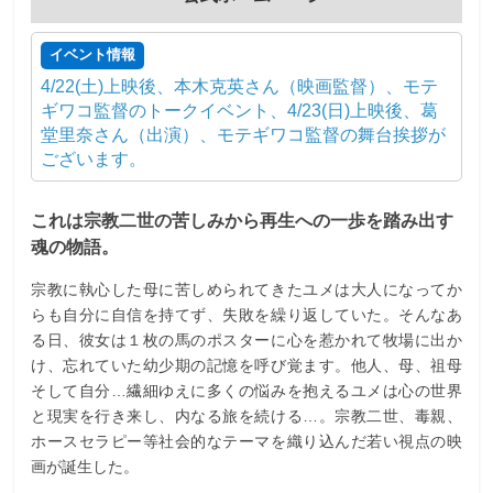
イベント情報
4/22(土)上映後、本木克英さん（映画監督）、モテ
ギワコ監督のトークイベント、4/23(日)上映後、葛
堂里奈さん（出演）、モテギワコ監督の舞台挨拶が
ございます。
これは宗教二世の苦しみから再生への一歩を踏み出す
魂の物語。
宗教に執心した母に苦しめられてきたユメは大人になってか
らも自分に自信を持てず、失敗を繰り返していた。そんなあ
る日、彼女は１枚の馬のポスターに心を惹かれて牧場に出か
け、忘れていた幼少期の記憶を呼び覚ます。他人、母、祖母
そして自分…繊細ゆえに多くの悩みを抱えるユメは心の世界
と現実を行き来し、内なる旅を続ける…。宗教二世、毒親、
ホースセラピー等社会的なテーマを織り込んだ若い視点の映
画が誕生した。