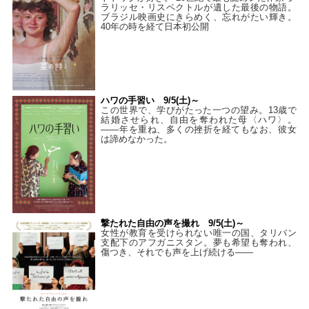
ラリッセ・リスペクトルが遺した最後の物語。
ブラジル映画史にきらめく、忘れがたい輝き。
40年の時を経て⽇本初公開
ハワの手習い 9/5(土)～
この世界で、学びがたった一つの望み。13歳で
結婚させられ、自由を奪われた母〈ハワ〉。
——年を重ね、多くの挫折を経てもなお、彼女
は諦めなかった。
撃たれた自由の声を撮れ 9/5(土)～
女性が教育を受けられない唯一の国、タリバン
支配下のアフガニスタン。夢も希望も奪われ、
傷つき、それでも声を上げ続ける——