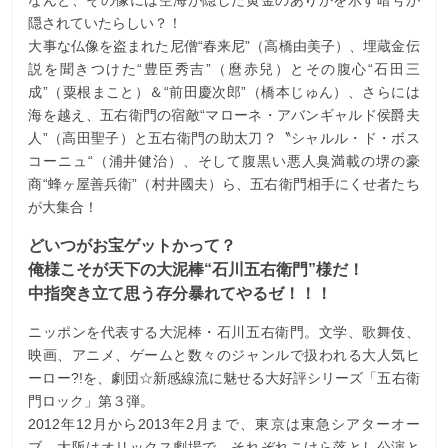
隠されていたらしい？！
大事な仏像を盗まれた尼僧“春来尼”（高橋由美子）、埋蔵金伝
説を聞きつけた“豊臣秀吉”（麿赤兒）とその腹心“石田三
成”（粟根まこと）＆“前田慶次郎”（橋本じゅん）、さらには
海を越え、五右衛門の宿敵“マローネ・アバンギャルド侯爵夫
人”（高田聖子）と五右衛門の助太刀？〝シャルル・ド・ボス
コーニュ“（浦井健治）、そして腹黒い悪人臭満載の堺の豪
商“蜂ヶ屋善兵衛”（村井國夫）ら、五右衛門相手にくせ者たち
が大集合！
どいつがお宝ゲットかって？
俺様こそが天下の大泥棒“石川五右衛門”様だ！
中指突き立て思う存分暴れてやるゼ！！！
ニッポンを代表する大泥棒・石川五右衛門。文学、歌舞伎、
映画、アニメ、ゲームと数々のジャンルで扱われる大人気ヒ
ーロー?!を、劇団☆新感線流に魅せる大好評シリーズ「五右衛
門ロック」第３弾。
2012年12月から2013年2月まで、東京は東急シアターオー
ブ、大阪はオリックス劇場で、それぞれこけら落とし公演と