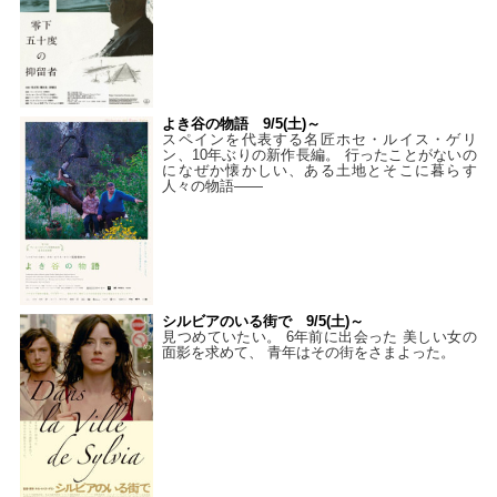
よき谷の物語 9/5(土)～
スペインを代表する名匠ホセ・ルイス・ゲリ
ン、10年ぶりの新作長編。 行ったことがないの
になぜか懐かしい、ある土地とそこに暮らす
人々の物語――
シルビアのいる街で 9/5(土)～
見つめていたい。 6年前に出会った 美しい女の
面影を求めて、 青年はその街をさまよった。