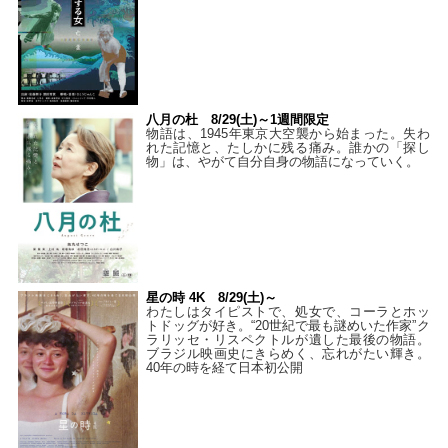
八月の杜 8/29(土)～1週間限定
物語は、1945年東京大空襲から始まった。失わ
れた記憶と、たしかに残る痛み。誰かの「探し
物」は、やがて自分自身の物語になっていく。
星の時 4K 8/29(土)～
わたしはタイピストで、処⼥で、コーラとホッ
トドッグが好き。“20世紀で最も謎めいた作家”ク
ラリッセ・リスペクトルが遺した最後の物語。
ブラジル映画史にきらめく、忘れがたい輝き。
40年の時を経て⽇本初公開