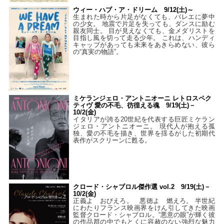
ウィー・ハブ・ア・ドリーム 9/12(土)～
生まれた時から片足がなくても、バレエに夢中
の少女。 地震で片足を失っても、ダンスに励む
親友同士。 目が見えなくても、金メダリストを
目指し風を切って走る少年。 これは、ハンディ
キャップがあっても未来をあきらめない、彼ら
の“真実の物語”。
ミケランジェロ・アントニオーニ レトロスペク
ティヴ 愛の不毛、彷徨える魂 9/19(土)－
10/2(金)
イタリアが誇る20世紀を代表する巨匠ミケラン
ジェロ・アントニオーニ。 現代人が抱える孤
独、愛の不毛を描き、世界を揺るがした初期代
表作がスクリーンに甦る。
クロード・シャブロル傑作選 vol.2 9/19(土)－
10/2(金)
正義よ おびえろ。 悪徳よ 燃えろ。 半世紀
にわたりフランス映画界をけん引してきた映画
監督クロード・シャブロル。“悪意の眼”が輝く彼
の作品群の中でもとくに容赦のない強烈な魅力