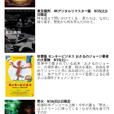
東京裁判 4Kデジタルリマスター版 8/15(土)1
日限定
時を超えて問いかけてくる… 君たちは、なぜに
繰り返す。歴史から何を学んだのかと。
吹替版 モンキービジネス おさるのジョージ著者
の大冒険 8/15(土)～
世界中で愛されている絵本「おさるのジョー
ジ」の原作者レイ夫妻。戦火を逃れ、自由を求
めてジョージと共に歩み続けたふたりの生涯を
描く、米アカデミーノミネート監督による心揺
さぶる傑作ドキュメンタリー
野火 8/16(日)1日限定
戦後81年アンコール上映！今年の夏も『野火』
はスクリーンに帰ってくる！なぜ大地を血で汚
すのか