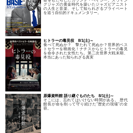
命をもたらしたカウント・ベイシー。スウィン
グジャズの黄金時代を築いたジャズピアニスト
の人生と音楽、そして知られざるプライベート
を追う自伝的ドキュメンタリー。
ヒトラーの毒見役 8/1(土)～
食べて死ぬか？ 撃たれて死ぬか？世界的ベス
トセラーを映画化！ナチスからヒトラーの毒見
を命令された女性たち。第二次世界大戦末期、
本当にあった知られざる真実
原爆資料館 語り継ぐものたち 8/1(土)～
そこには、忘れてはいけない時間がある。 歴代
館長が命を削って守り続けた”歴史の現場”の全
容。