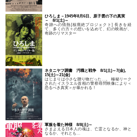
ひろしま－1945年8月6日、原子雲の下の真実
－ 8/1(土)～
奇跡への情熱[核廃絶プロジェクト] 長きを経
て、多くの方々の想いを込めて、幻の映画が、
奇跡のリマスター
ネタニヤフ調書 汚職と戦争 8/1(土)～7(金),
15(土)～21(金)
はじまりは小さな贈り物だった…。 極秘リーク
されたイスラエル首相の警察尋問映像により＜
恐るべき真実＞が暴かれる！
軍服を着た神様 8/8(土)～
さまよえる日本人の魂は、亡霊となるか、神と
なるか、それとも…