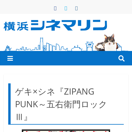
コ
ン
テ
ン
横
ツ
へ
浜
ス
キ
シ
ッ
プ
ネ
ゲキ×シネ『ZIPANG
マ
PUNK～五右衛門ロック
リ
Ⅲ』
ン