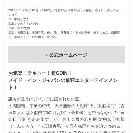
2014年／日本／198分（1幕87分+休憩15分+2幕96分）／配給：ヴィレッヂ、ティ・
ジョイ
作：中島かずき
演出：いのうえひでのり
作詞：森 雪之丞
出演：古田新太、三浦春馬、蒼井 優、 浦井健治、高橋由美子、橋本じゅん、高田聖
子、粟根まこと、村井國夫、麿 赤兒
公式ホームページ
お気楽！テキトー！超GOIN！
メイド・イン・ジャパンの最狂エンターテインメン
ト！
誰もが狙うはジパングに隠されたお宝…
太閤秀吉、栄華の時代—天下無敵の大泥棒“石川五右衛門”（古
田新太）は女盗賊“猫の目お銀”（蒼井優）と空海ゆかりの “黄
金目玉像”を盗み出す。が、お上直属の若き探偵“明智心九郎
（しんくろう）”（三浦春馬）が五右衛門たちを追いつめる。
なんと、その像には空海が隠した黄金のありかを示す暗号が