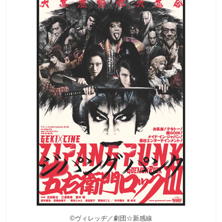
観
た
い
映
画
は
こ
の
街
で
©ヴィレッヂ／劇団☆新感線