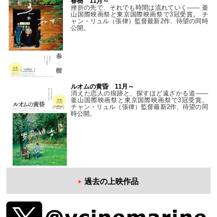
春樹 11月～
挫折の先で、それでも時間は流れていく—— 釜
山国際映画祭と東京国際映画祭で3冠受賞。 チ
ャン・リュル（張律）監督最新2作、待望の同時
公開。
ルオムの黄昏 11月～
消えた恋人の痕跡と、探すほど遠ざかる道——
釜山国際映画祭と東京国際映画祭で3冠受賞。
チャン・リュル（張律）監督最新2作、待望の同
時公開。
過去の上映作品