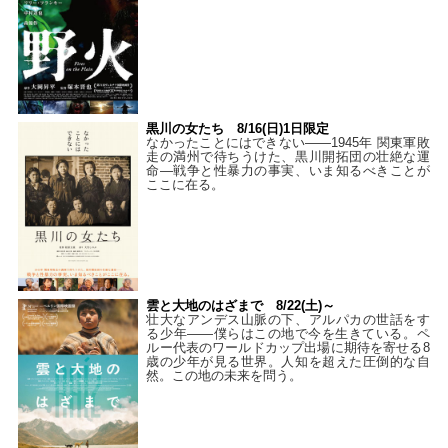
黒川の女たち 8/16(日)1日限定
なかったことにはできない——1945年 関東軍敗
走の満州で待ちうけた、黒川開拓団の壮絶な運
命―戦争と性暴力の事実、いま知るべきことが
ここに在る。
雲と大地のはざまで 8/22(土)～
壮大なアンデス山脈の下、アルパカの世話をす
る少年――僕らはこの地で今を生きている。ペ
ルー代表のワールドカップ出場に期待を寄せる8
歳の少年が見る世界。人知を超えた圧倒的な自
然。この地の未来を問う。