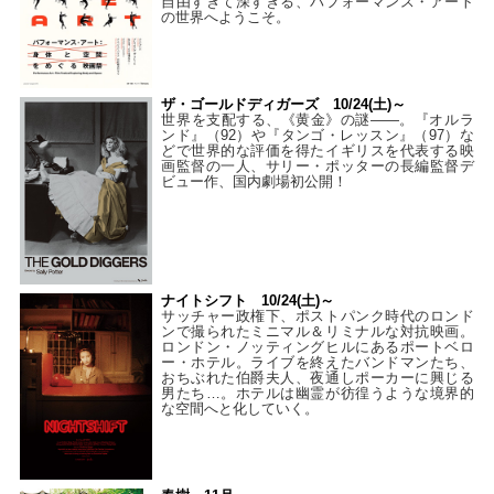
自由すぎて深すぎる、パフォーマンス・アート
の世界へようこそ。
ザ・ゴールドディガーズ 10/24(土)～
世界を支配する、《黄金》の謎――。『オルラ
ンド』（92）や『タンゴ・レッスン』（97）な
どで世界的な評価を得たイギリスを代表する映
画監督の一人、サリー・ポッターの長編監督デ
ビュー作、国内劇場初公開！
ナイトシフト 10/24(土)～
サッチャー政権下、ポストパンク時代のロンド
ンで撮られたミニマル＆リミナルな対抗映画。
ロンドン・ノッティングヒルにあるポートベロ
ー・ホテル。ライブを終えたバンドマンたち、
おちぶれた伯爵夫人、夜通しポーカーに興じる
男たち…。ホテルは幽霊が彷徨うような境界的
な空間へと化していく。