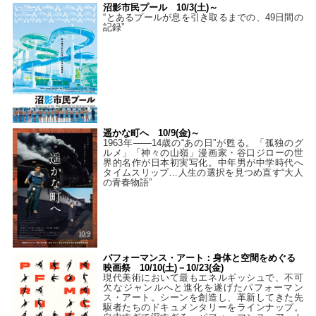
沼影市民プール 10/3(土)～
“とあるプールが息を引き取るまでの、49日間の
記録”
遥かな町へ 10/9(金)～
1963年――14歳の“あの日”が甦る。「孤独のグ
ルメ」「神々の山嶺」漫画家・谷口ジローの世
界的名作が日本初実写化。中年男が中学時代へ
タイムスリップ…人生の選択を見つめ直す“大人
の青春物語”
パフォーマンス・アート：身体と空間をめぐる
映画祭 10/10(土)－10/23(金)
現代美術において最もエネルギッシュで、不可
欠なジャンルへと進化を遂げたパフォーマン
ス・アート。シーンを創造し、革新してきた先
駆者たちのドキュメンタリーをラインナップ。