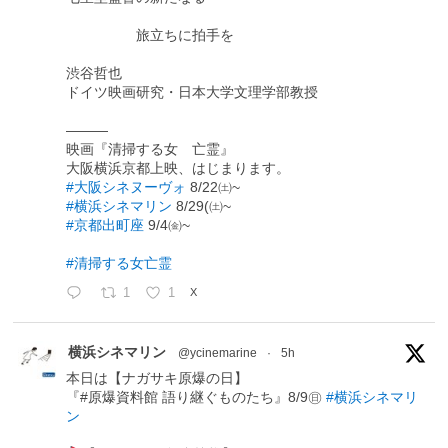
旅立ちに拍手を
渋谷哲也
ドイツ映画研究・日本大学文理学部教授
―――
映画『清掃する女 亡霊』
大阪横浜京都上映、はじまります。
#大阪シネヌーヴォ
8/22㈯~
#横浜シネマリン
8/29(㈯~
#京都出町座
9/4㈮~
#清掃する女亡霊
1
1
X
横浜シネマリン
@ycinemarine
·
5h
本日は【ナガサキ原爆の日】
『#原爆資料館 語り継ぐものたち』8/9㊐
#横浜シネマリ
ン