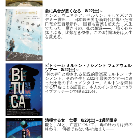
急に具合が悪くなる 8/22(土)～
カンヌ、ヴェネチア、ベルリン、そして米アカ
デミー賞®…… 日本映画界を新時代に導いた濱
口竜介監督最新作。 国籍も言葉も超えた、人生
でたった一度きりの、魂の邂逅――。 強く心を
揺さぶる、比類なき傑作。この3時間16分は人生
を変える。
ビトゥーカ ミルトン・ナシメント フェアウェル
ツアー 8/22(土)～
“神の声” と称される伝説的音楽家ミルトン・ナ
シメント、その半生と2022年最後のツアーに迫
った圧巻のドキュメンタリー。ミルトンを崇拝
する57名による証言と、本人のインタヴュー&ラ
イブフッテージで綴る115分。
清掃する女 亡霊 8/29(土)～1週間限定
能と、AIと、亡霊について。 母の終わりは娘の
終わり、 何者でもない私の始まり――