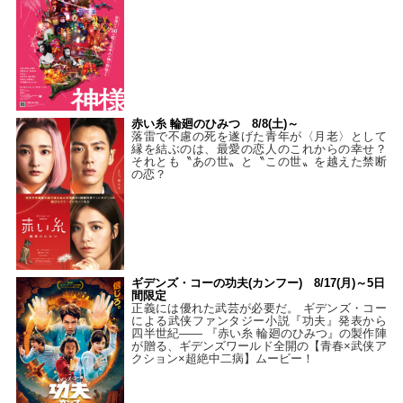
赤い糸 輪廻のひみつ 8/8(土)～
落雷で不慮の死を遂げた青年が〈月老〉として
縁を結ぶのは、最愛の恋人のこれからの幸せ？
それとも〝あの世〟と〝この世〟を越えた禁断
の恋？
ギデンズ・コーの功夫(カンフー) 8/17(月)～5日
間限定
正義には優れた武芸が必要だ。 ギデンズ・コー
による武侠ファンタジー小説『功夫』発表から
四半世紀―― 『赤い糸 輪廻のひみつ』の製作陣
が贈る、ギデンズワールド全開の【青春×武侠ア
クション×超絶中二病】ムービー！