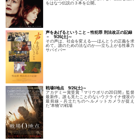
をはなつ伝説の３本を公開。
声をあげるということ－性犯罪 刑法改正の記録
－ 9/26(土)～
その声は、社会を変える──ほんとうの正義を求
めて。誰のための法なのか──立ち上がる性暴力
サバイバー
戦場0地点 9/26(土)～
アカデミー賞受賞『マリウポリの20日間』監督
最新作。誰も見たことのないウクライナ侵攻の
最前線－兵士たちのヘルメットカメラが捉え
た“本物”の戦場