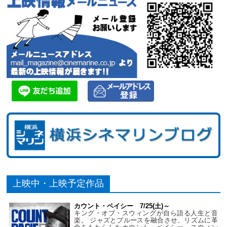
上映中・上映予定作品
カウント・ベイシー 7/25(土)～
キング・オブ・スウィングが自ら語る人生と音
楽。 ジャズとブルースを融合させ、リズムに革