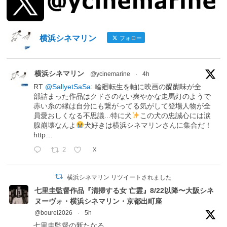
横浜シネマリン
フォロー
横浜シネマリン
@ycinemarine
·
4h
RT
@SallyetSaSa
: 輪廻転生を軸に映画の醍醐味が全
部詰まった作品はクドさのない爽やかな走馬灯のようで
赤い糸の縁は自分にも繋がってる気がして登場人物が全
員愛おしくなる不思議...特に犬
この犬の忠誠心には涙
腺崩壊なんよ
犬好きは横浜シネマリンさんに集合だ！
http…
2
X
横浜シネマリン リツイートされました
七里圭監督作品『清掃する女 亡霊』8/22以降〜大阪シネ
ヌーヴォ・横浜シネマリン・京都出町座
@bourei2026
·
5h
七里圭監督の新たなる