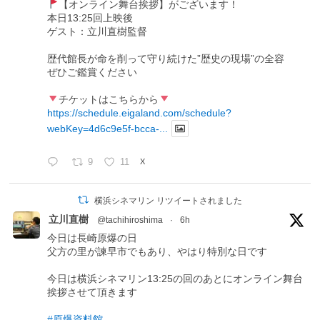
【オンライン舞台挨拶】がございます！
本日13:25回上映後
ゲスト：立川直樹監督
歴代館長が命を削って守り続けた”歴史の現場”の全容
ぜひご鑑賞ください
チケットはこちらから
https://schedule.eigaland.com/schedule?
webKey=4d6c9e5f-bcca-...
9
11
X
横浜シネマリン リツイートされました
立川直樹
@tachihiroshima
·
6h
今日は長崎原爆の日
父方の里が諫早市でもあり、やはり特別な日です
今日は横浜シネマリン13:25の回のあとにオンライン舞台
挨拶させて頂きます
#原爆資料館