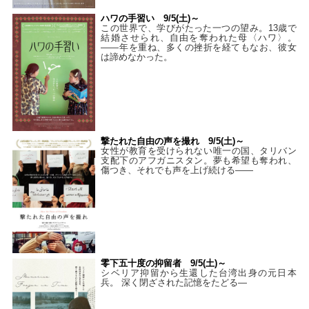
ハワの手習い 9/5(土)～
この世界で、学びがたった一つの望み。13歳で
結婚させられ、自由を奪われた母〈ハワ〉。
——年を重ね、多くの挫折を経てもなお、彼女
は諦めなかった。
撃たれた自由の声を撮れ 9/5(土)～
女性が教育を受けられない唯一の国、タリバン
支配下のアフガニスタン。夢も希望も奪われ、
傷つき、それでも声を上げ続ける——
零下五十度の抑留者 9/5(土)～
シベリア抑留から生還した台湾出身の元日本
兵。 深く閉ざされた記憶をたどる—