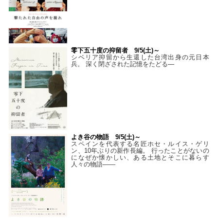
零下五十度の抑留者 9/5(土)～
シベリア抑留から生還した台湾出身の元日本
兵。 深く閉ざされた記憶をたどる—
よき谷の物語 9/5(土)～
スペインを代表する名匠ホセ・ルイス・ゲリ
ン、10年ぶりの新作長編。 行ったことがないの
になぜか懐かしい、ある土地とそこに暮らす
人々の物語――