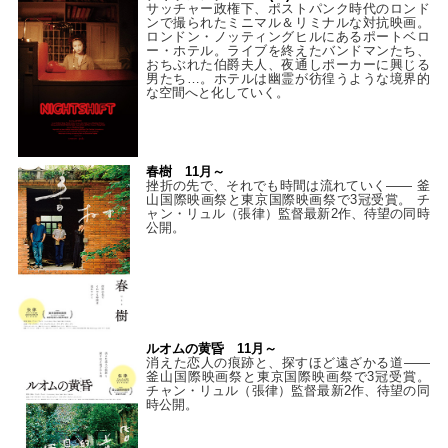
サッチャー政権下、ポストパンク時代のロンド
ンで撮られたミニマル＆リミナルな対抗映画。
ロンドン・ノッティングヒルにあるポートベロ
ー・ホテル。ライブを終えたバンドマンたち、
おちぶれた伯爵夫人、夜通しポーカーに興じる
男たち…。ホテルは幽霊が彷徨うような境界的
な空間へと化していく。
春樹 11月～
挫折の先で、それでも時間は流れていく—— 釜
山国際映画祭と東京国際映画祭で3冠受賞。 チ
ャン・リュル（張律）監督最新2作、待望の同時
公開。
ルオムの黄昏 11月～
消えた恋人の痕跡と、探すほど遠ざかる道——
釜山国際映画祭と東京国際映画祭で3冠受賞。
チャン・リュル（張律）監督最新2作、待望の同
時公開。