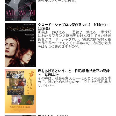
表作がスクリーンに甦る。
クロード・シャブロル傑作選 vol.2 9/19(土)－
10/2(金)
正義よ おびえろ。 悪徳よ 燃えろ。 半世紀
にわたりフランス映画界をけん引してきた映画
監督クロード・シャブロル。“悪意の眼”が輝く彼
の作品群の中でもとくに容赦のない強烈な魅力
をはなつ伝説の３本を公開。
声をあげるということ－性犯罪 刑法改正の記録
－ 9/26(土)～
その声は、社会を変える──ほんとうの正義を求
めて。誰のための法なのか──立ち上がる性暴力
サバイバー