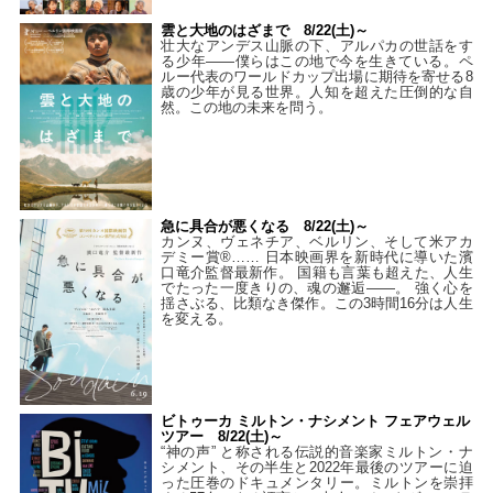
雲と大地のはざまで 8/22(土)～
壮大なアンデス山脈の下、アルパカの世話をす
る少年――僕らはこの地で今を生きている。ペ
ルー代表のワールドカップ出場に期待を寄せる8
歳の少年が見る世界。人知を超えた圧倒的な自
然。この地の未来を問う。
急に具合が悪くなる 8/22(土)～
カンヌ、ヴェネチア、ベルリン、そして米アカ
デミー賞®…… 日本映画界を新時代に導いた濱
口竜介監督最新作。 国籍も言葉も超えた、人生
でたった一度きりの、魂の邂逅――。 強く心を
揺さぶる、比類なき傑作。この3時間16分は人生
を変える。
ビトゥーカ ミルトン・ナシメント フェアウェル
ツアー 8/22(土)～
“神の声” と称される伝説的音楽家ミルトン・ナ
シメント、その半生と2022年最後のツアーに迫
った圧巻のドキュメンタリー。ミルトンを崇拝