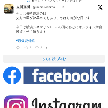
横浜シネマリン リツイートされました
立川直樹
@tachihiroshima
·
8h
今日は長崎原爆の日
父方の里が諫早市でもあり、やはり特別な日です
今日は横浜シネマリン13:25の回のあとにオンライン舞台
挨拶させて頂きます
#原爆資料館
3
8
X
さらに読み込む