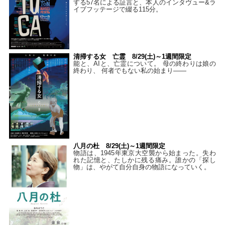
する57名による証言と、本人のインタヴュー&ラ
イブフッテージで綴る115分。
清掃する女 亡霊 8/29(土)～1週間限定
能と、AIと、亡霊について。 母の終わりは娘の
終わり、 何者でもない私の始まり――
八月の杜 8/29(土)～1週間限定
物語は、1945年東京大空襲から始まった。失わ
れた記憶と、たしかに残る痛み。誰かの「探し
物」は、やがて自分自身の物語になっていく。