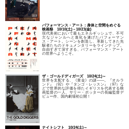
パフォーマンス・アート：身体と空間をめぐる
映画祭 10/10(土)－10/23(金)
現代美術において最もエネルギッシュで、不可
欠なジャンルへと進化を遂げたパフォーマン
ス・アート。シーンを創造し、革新してきた先
駆者たちのドキュメンタリーをラインナップ。
自由すぎて深すぎる、パフォーマンス・アート
の世界へようこそ。
ザ・ゴールドディガーズ 10/24(土)～
世界を支配する、《黄金》の謎――。『オルラ
ンド』（92）や『タンゴ・レッスン』（97）な
どで世界的な評価を得たイギリスを代表する映
画監督の一人、サリー・ポッターの長編監督デ
ビュー作、国内劇場初公開！
ナイトシフト 10/24(土)～