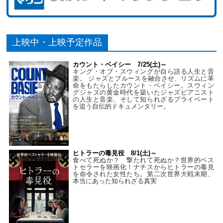
上映中・上映予定作品
カウント・ベイシー 7/25(土)～
キング・オブ・スウィングが自ら語る人生と音
楽。 ジャズとブルースを融合させ、リズムに革
命をもたらしたカウント・ベイシー。スウィン
グジャズの黄金時代を築いたジャズピアニスト
の人生と音楽、そして知られざるプライベート
を追う自伝的ドキュメンタリー。
ヒトラーの毒見役 8/1(土)～
食べて死ぬか？ 撃たれて死ぬか？世界的ベス
トセラーを映画化！ナチスからヒトラーの毒見
を命令された女性たち。第二次世界大戦末期、
本当にあった知られざる真実