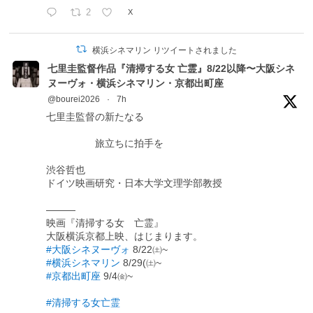
2
X
横浜シネマリン リツイートされました
七里圭監督作品『清掃する女 亡霊』8/22以降〜大阪シネ
ヌーヴォ・横浜シネマリン・京都出町座
@bourei2026
·
7h
七里圭監督の新たなる
旅立ちに拍手を
渋谷哲也
ドイツ映画研究・日本大学文理学部教授
―――
映画『清掃する女 亡霊』
大阪横浜京都上映、はじまります。
#大阪シネヌーヴォ
8/22㈯~
#横浜シネマリン
8/29(㈯~
#京都出町座
9/4㈮~
#清掃する女亡霊