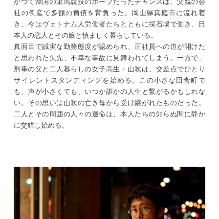
かつて韓国の乗馬競技のホープだったチャンスは、父親の会
社の倒産で多額の負債を背負った。岡山県真庭市に流れ着
き、今はヴェトナム人労働者たちとともに採石場で働き、日
本人の恋人とその娘と慎ましく暮らしている。
真面目で誠実な勤務態度が認められ、正社員への道が開けた
と思われた矢先、不幸な事故に見舞われてしまう。一方で、
刑事の父と二人暮らしの女子高生・山吹は、交差点でひとり
サイレントスタンディングを始める。この小さな田舎町で
も、声が小さくても、いつか誰かの人生と繋がるかもしれな
い。その思いは山吹の亡き母から受け継がれたものだった。
二人とその周囲の人々の運命は、本人たちの知らぬ間に静か
に交錯し始める。