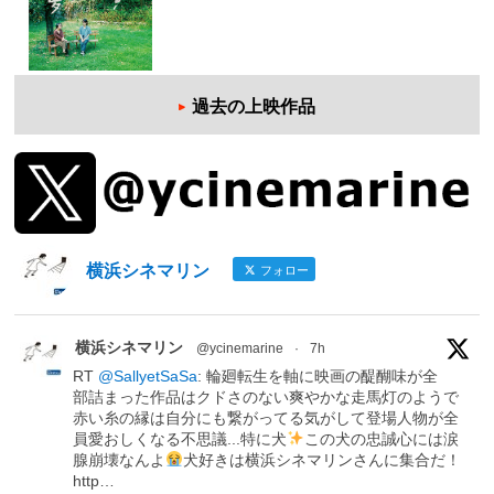
過去の上映作品
横浜シネマリン
フォロー
横浜シネマリン
@ycinemarine
·
7h
RT
@SallyetSaSa
: 輪廻転生を軸に映画の醍醐味が全
部詰まった作品はクドさのない爽やかな走馬灯のようで
赤い糸の縁は自分にも繋がってる気がして登場人物が全
員愛おしくなる不思議...特に犬
この犬の忠誠心には涙
腺崩壊なんよ
犬好きは横浜シネマリンさんに集合だ！
http…