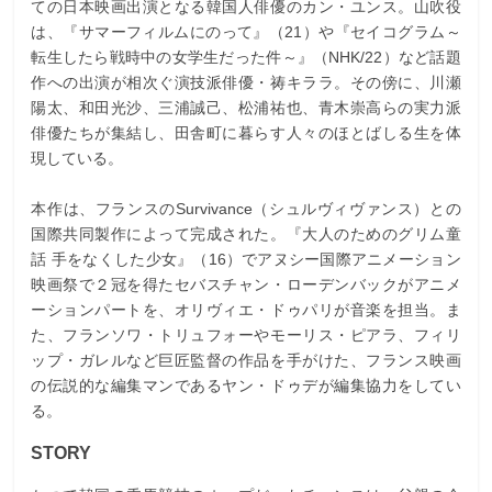
ての日本映画出演となる韓国人俳優のカン・ユンス。山吹役
は、『サマーフィルムにのって』（21）や『セイコグラム～
転生したら戦時中の女学生だった件～』（NHK/22）など話題
作への出演が相次ぐ演技派俳優・祷キララ。その傍に、川瀬
陽太、和田光沙、三浦誠己、松浦祐也、青木崇高らの実力派
俳優たちが集結し、田舎町に暮らす人々のほとばしる生を体
現している。
本作は、フランスのSurvivance（シュルヴィヴァンス）との
国際共同製作によって完成された。『大人のためのグリム童
話 手をなくした少女』（16）でアヌシー国際アニメーション
映画祭で２冠を得たセバスチャン・ローデンバックがアニメ
ーションパートを、オリヴィエ・ドゥパリが音楽を担当。ま
た、フランソワ・トリュフォーやモーリス・ピアラ、フィリ
ップ・ガレルなど巨匠監督の作品を手がけた、フランス映画
の伝説的な編集マンであるヤン・ドゥデが編集協力をしてい
る。
STORY