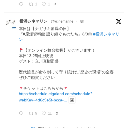
1
1
X
横浜シネマリン
@ycinemarine
·
8h
本日は【ナガサキ原爆の日】
『#原爆資料館 語り継ぐものたち』8/9㊐
#横浜シネマリ
ン
【オンライン舞台挨拶】がございます！
本日13:25回上映後
ゲスト：立川直樹監督
歴代館長が命を削って守り続けた”歴史の現場”の全容
ぜひご鑑賞ください
チケットはこちらから
https://schedule.eigaland.com/schedule?
webKey=4d6c9e5f-bcca-...
9
11
X