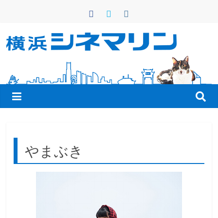
コ
ン
テ
ン
横
ツ
へ
浜
ス
キ
シ
ッ
プ
ネ
やまぶき
マ
リ
ン