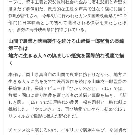
ーフに、資本主義と家父長制社会の歪みに潜む悲劇と希望を
描きだす群像劇だ。政治的な主題を声高ではなく繊細に描く
作風が評価され、今年5月に行われたカンヌ国際映画祭のACID
部門に日本映画として初めて選出される快挙を果たしたほ
か、多数の海外映画祭に招待されている。
山間で農業と映画製作を続ける山﨑樹一郎監督の長編
第三作は
地方に生きる人々の慎ましい抵抗を国際的な視座で描
く
本作は、岡山県真庭市の山間で農業に携わりながら、地方に
生きる人々に光をあてて映画製作を続ける山﨑樹一郎監督の
長編第３作。長編デビュー作『ひかりのおと』（11）では、
故郷・岡山に戻り酪農を継ぐ若者の苦悩と葛藤を描き、『新
しき民』（15）では江戸時代の農民一揆を題材とし時代劇に
挑戦した。『やまぶき』は、再び地元でロケをし初めて16ミ
リフィルムで撮影に挑んだ野心作だ。
チャンス役を演じるのは、イギリスで演劇を学び、今回初め