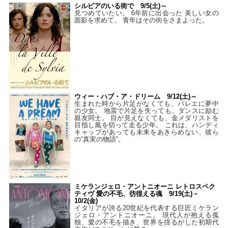
シルビアのいる街で 9/5(土)～
見つめていたい。 6年前に出会った 美しい女の
面影を求めて、 青年はその街をさまよった。
ウィー・ハブ・ア・ドリーム 9/12(土)～
生まれた時から片足がなくても、バレエに夢中
の少女。 地震で片足を失っても、ダンスに励む
親友同士。 目が見えなくても、金メダリストを
目指し風を切って走る少年。 これは、ハンディ
キャップがあっても未来をあきらめない、彼ら
の“真実の物語”。
ミケランジェロ・アントニオーニ レトロスペク
ティヴ 愛の不毛、彷徨える魂 9/19(土)－
10/2(金)
イタリアが誇る20世紀を代表する巨匠ミケラン
ジェロ・アントニオーニ。 現代人が抱える孤
独、愛の不毛を描き、世界を揺るがした初期代