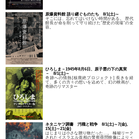
原爆資料館 語り継ぐものたち 8/1(土)～
そこには、忘れてはいけない時間がある。 歴代
館長が命を削って守り続けた”歴史の現場”の全
容。
ひろしま－1945年8月6日、原子雲の下の真実
－ 8/1(土)～
奇跡への情熱[核廃絶プロジェクト] 長きを経
て、多くの方々の想いを込めて、幻の映画が、
奇跡のリマスター
ネタニヤフ調書 汚職と戦争 8/1(土)～7(金),
15(土)～21(金)
はじまりは小さな贈り物だった…。 極秘リーク
されたイスラエル首相の警察尋問映像により＜