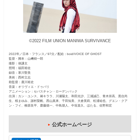
観
た
い
映
©2022 FILM UNION MANIWA SURVIVANCE
画
は
2022年／日本・フランス／97分／配給：boid/VOICE OF GHOST
こ
監督・脚本：山﨑樹一郎
の
撮影：俵謙太
照明：福田裕佐
街
録音：寒川聖美
美術：西村立志
で
助監督：鹿川裕史
音楽：オリヴィエ・ドゥパリ
アニメーション：セバスチャン・ローデンバック
出演：カン・ユンス、祷キララ、川瀬陽太、和田光沙、三浦誠己、青木崇高、黒住尚
生、桜まゆみ、謝村梨帆、西山真来、千田知美、大倉英莉、松浦祐也、グエン・クア
ン・フイ、柳原良平、齋藤徳一、中島朋人、中垣直久、ほたる、佐野和宏
公式ホームページ