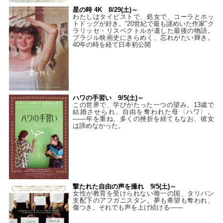
星の時 4K 8/29(土)～
わたしはタイピストで、処⼥で、コーラとホッ
トドッグが好き。“20世紀で最も謎めいた作家”ク
ラリッセ・リスペクトルが遺した最後の物語。
ブラジル映画史にきらめく、忘れがたい輝き。
40年の時を経て⽇本初公開
ハワの手習い 9/5(土)～
この世界で、学びがたった一つの望み。13歳で
結婚させられ、自由を奪われた母〈ハワ〉。
——年を重ね、多くの挫折を経てもなお、彼女
は諦めなかった。
撃たれた自由の声を撮れ 9/5(土)～
女性が教育を受けられない唯一の国、タリバン
支配下のアフガニスタン。夢も希望も奪われ、
傷つき、それでも声を上げ続ける——