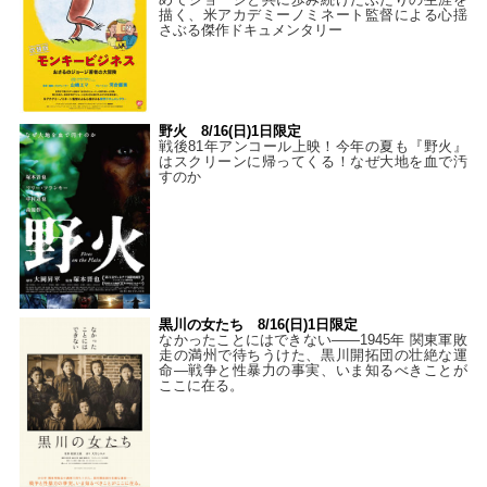
描く、米アカデミーノミネート監督による心揺
さぶる傑作ドキュメンタリー
野火 8/16(日)1日限定
戦後81年アンコール上映！今年の夏も『野火』
はスクリーンに帰ってくる！なぜ大地を血で汚
すのか
黒川の女たち 8/16(日)1日限定
なかったことにはできない——1945年 関東軍敗
走の満州で待ちうけた、黒川開拓団の壮絶な運
命―戦争と性暴力の事実、いま知るべきことが
ここに在る。