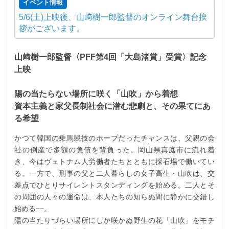
イベント情報
5/6(土)上映後、山﨑樹一郎監督のオンライン舞台挨
拶がございます。
山﨑樹一郎監督〈PFF第4回「大島渚賞」受賞〉記念
上映
陽の当たらない場所に咲く「山吹」から着想
資本主義と家父長制社会に潜む悲劇と、その果てにあ
る希望
かつて韓国の乗馬競技のホープだったチャンスは、父親の会
社の倒産で多額の負債を背負った。岡山県真庭市に流れ着
き、今はヴェトナム人労働者たちとともに採石場で働いてい
る。一方で、刑事の父と二人暮らしの女子高生・山吹は、交
差点でひとりサイレントスタンディングを始める。二人とそ
の周囲の人々の運命は、本人たちの知らぬ間に静かに交錯し
始める−−。
陽の当たりづらい場所にしか咲かぬ野生の花「山吹」をモチ