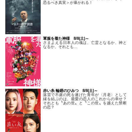
恐るべき真実＞が暴かれる！
軍服を着た神様 8/8(土)～
さまよえる日本人の魂は、亡霊となるか、神と
なるか、それとも…
赤い糸 輪廻のひみつ 8/8(土)～
落雷で不慮の死を遂げた青年が〈月老〉として
縁を結ぶのは、最愛の恋人のこれからの幸せ？
それとも〝あの世〟と〝この世〟を越えた禁断
の恋？