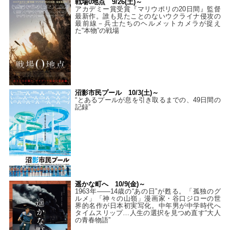
戦場0地点 9/26(土)～
アカデミー賞受賞『マリウポリの20日間』監督
最新作。誰も見たことのないウクライナ侵攻の
最前線－兵士たちのヘルメットカメラが捉え
た“本物”の戦場
沼影市民プール 10/3(土)～
“とあるプールが息を引き取るまでの、49日間の
記録”
遥かな町へ 10/9(金)～
1963年――14歳の“あの日”が甦る。「孤独のグ
ルメ」「神々の山嶺」漫画家・谷口ジローの世
界的名作が日本初実写化。中年男が中学時代へ
タイムスリップ…人生の選択を見つめ直す“大人
の青春物語”