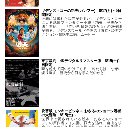
ギデンズ・コーの功夫(カンフー) 8/17(月)～5日
間限定
正義には優れた武芸が必要だ。 ギデンズ・コー
による武侠ファンタジー小説『功夫』発表から
四半世紀―― 『赤い糸 輪廻のひみつ』の製作陣
が贈る、ギデンズワールド全開の【青春×武侠ア
クション×超絶中二病】ムービー！
東京裁判 4Kデジタルリマスター版 8/15(土)1
日限定
時を超えて問いかけてくる… 君たちは、なぜに
繰り返す。歴史から何を学んだのかと。
吹替版 モンキービジネス おさるのジョージ著者
の大冒険 8/15(土)～
世界中で愛されている絵本「おさるのジョー
ジ」の原作者レイ夫妻。戦火を逃れ、自由を求
めてジョージと共に歩み続けたふたりの生涯を