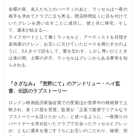
金曜の夜、友人たちとのパーティのあと、ラッセルは一夜の
相手を求めてクラブに立ち寄る。閉店時間近くに目を付けて
いたグレンを誘い出すことに成功し、彼と共に帰宅。そし
て、週末が始まる―。
ライフガードとして働くラッセルと、アーティストを目指す
皮肉屋のグレン。お互いに欠けていたピースを満たすかのよ
うに、2人きりで話をして、愛を交わす。しかし尊いひととき
は束の間、土曜の夕方、ラッセルはグレンからある事実を知
らされる。
『さざなみ』『荒野にて』のアンドリュー・ヘイ監
督、伝説のラブストーリー
ロンドン映画批評家協会賞での受賞ほか世界中の映画祭で上
映され、多くの賞を受賞。監督が「正直で親密でリアルなラ
ブストーリーを語りたかった」と述べるように、一夜限りの
パートナーを求め赴いたクラブで出会ったラッセルとグレン
が、ともに週末を過ごすうちにお互いのこだわり、秘密、切