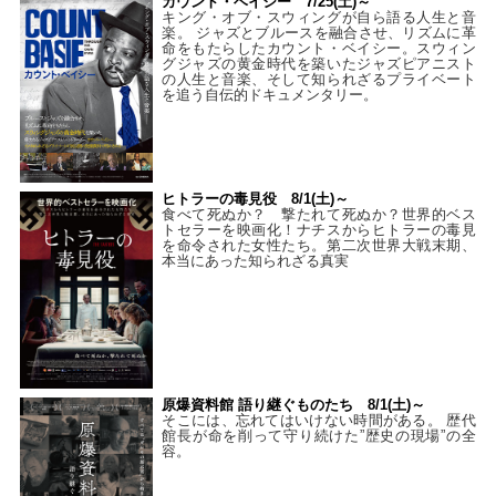
カウント・ベイシー 7/25(土)～
キング・オブ・スウィングが自ら語る人生と音
楽。 ジャズとブルースを融合させ、リズムに革
命をもたらしたカウント・ベイシー。スウィン
グジャズの黄金時代を築いたジャズピアニスト
の人生と音楽、そして知られざるプライベート
を追う自伝的ドキュメンタリー。
ヒトラーの毒見役 8/1(土)～
食べて死ぬか？ 撃たれて死ぬか？世界的ベス
トセラーを映画化！ナチスからヒトラーの毒見
を命令された女性たち。第二次世界大戦末期、
本当にあった知られざる真実
原爆資料館 語り継ぐものたち 8/1(土)～
そこには、忘れてはいけない時間がある。 歴代
館長が命を削って守り続けた”歴史の現場”の全
容。