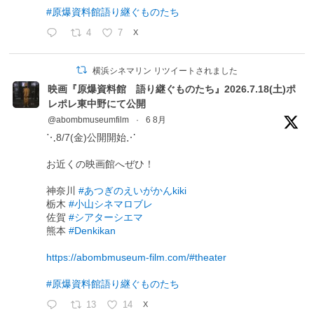
#原爆資料館語り継ぐものたち
4
7
X
横浜シネマリン リツイートされました
映画『原爆資料館 語り継ぐものたち』2026.7.18(土)ポ
レポレ東中野にて公開
@abombmuseumfilm
·
6 8月
⋱8/7(金)公開開始⋰
お近くの映画館へぜひ！
神奈川
#あつぎのえいがかんkiki
栃木
#小山シネマロブレ
佐賀
#シアターシエマ
熊本
#Denkikan
https://abombmuseum-film.com/#theater
#原爆資料館語り継ぐものたち
13
14
X