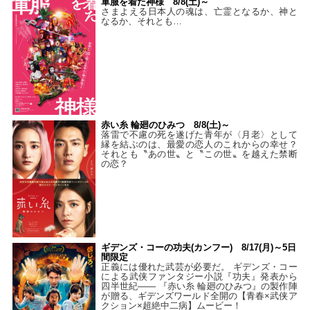
軍服を着た神様 8/8(土)～
さまよえる日本人の魂は、亡霊となるか、神と
なるか、それとも…
赤い糸 輪廻のひみつ 8/8(土)～
落雷で不慮の死を遂げた青年が〈月老〉として
縁を結ぶのは、最愛の恋人のこれからの幸せ？
それとも〝あの世〟と〝この世〟を越えた禁断
の恋？
ギデンズ・コーの功夫(カンフー) 8/17(月)～5日
間限定
正義には優れた武芸が必要だ。 ギデンズ・コー
による武侠ファンタジー小説『功夫』発表から
四半世紀―― 『赤い糸 輪廻のひみつ』の製作陣
が贈る、ギデンズワールド全開の【青春×武侠ア
クション×超絶中二病】ムービー！