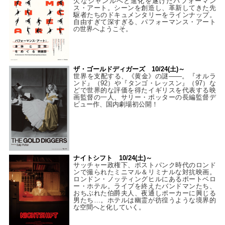
欠なジャンルへと進化を遂げたパフォーマン
ス・アート。シーンを創造し、革新してきた先
駆者たちのドキュメンタリーをラインナップ。
自由すぎて深すぎる、パフォーマンス・アート
の世界へようこそ。
ザ・ゴールドディガーズ 10/24(土)～
世界を支配する、《黄金》の謎――。『オルラ
ンド』（92）や『タンゴ・レッスン』（97）な
どで世界的な評価を得たイギリスを代表する映
画監督の一人、サリー・ポッターの長編監督デ
ビュー作、国内劇場初公開！
ナイトシフト 10/24(土)～
サッチャー政権下、ポストパンク時代のロンド
ンで撮られたミニマル＆リミナルな対抗映画。
ロンドン・ノッティングヒルにあるポートベロ
ー・ホテル。ライブを終えたバンドマンたち、
おちぶれた伯爵夫人、夜通しポーカーに興じる
男たち…。ホテルは幽霊が彷徨うような境界的
な空間へと化していく。