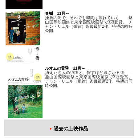
春樹 11月～
挫折の先で、それでも時間は流れていく—— 釜
山国際映画祭と東京国際映画祭で3冠受賞。 チ
ャン・リュル（張律）監督最新2作、待望の同時
公開。
ルオムの黄昏 11月～
消えた恋人の痕跡と、探すほど遠ざかる道——
釜山国際映画祭と東京国際映画祭で3冠受賞。
チャン・リュル（張律）監督最新2作、待望の同
時公開。
過去の上映作品