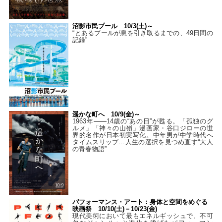
沼影市民プール 10/3(土)～
“とあるプールが息を引き取るまでの、49日間の
記録”
遥かな町へ 10/9(金)～
1963年――14歳の“あの日”が甦る。「孤独のグ
ルメ」「神々の山嶺」漫画家・谷口ジローの世
界的名作が日本初実写化。中年男が中学時代へ
タイムスリップ…人生の選択を見つめ直す“大人
の青春物語”
パフォーマンス・アート：身体と空間をめぐる
映画祭 10/10(土)－10/23(金)
現代美術において最もエネルギッシュで、不可