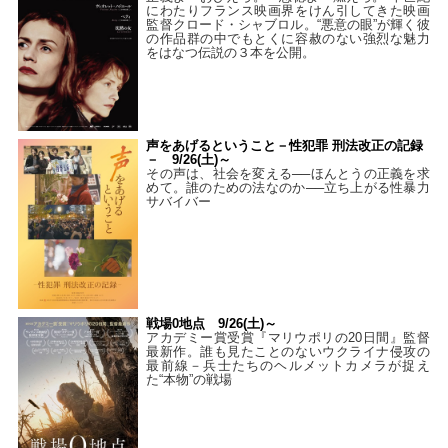
にわたりフランス映画界をけん引してきた映画
監督クロード・シャブロル。“悪意の眼”が輝く彼
の作品群の中でもとくに容赦のない強烈な魅力
をはなつ伝説の３本を公開。
声をあげるということ－性犯罪 刑法改正の記録
－ 9/26(土)～
その声は、社会を変える──ほんとうの正義を求
めて。誰のための法なのか──立ち上がる性暴力
サバイバー
戦場0地点 9/26(土)～
アカデミー賞受賞『マリウポリの20日間』監督
最新作。誰も見たことのないウクライナ侵攻の
最前線－兵士たちのヘルメットカメラが捉え
た“本物”の戦場