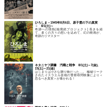
ひろしま－1945年8月6日、原子雲の下の真実
－ 8/1(土)～
奇跡への情熱[核廃絶プロジェクト] 長きを経
て、多くの方々の想いを込めて、幻の映画が、
奇跡のリマスター
ネタニヤフ調書 汚職と戦争 8/1(土)～7(金),
15(土)～21(金)
はじまりは小さな贈り物だった…。 極秘リーク
されたイスラエル首相の警察尋問映像により＜
恐るべき真実＞が暴かれる！