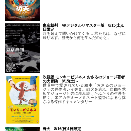
東京裁判 4Kデジタルリマスター版 8/15(土)1
日限定
時を超えて問いかけてくる… 君たちは、なぜに
繰り返す。歴史から何を学んだのかと。
吹替版 モンキービジネス おさるのジョージ著者
の大冒険 8/15(土)～
世界中で愛されている絵本「おさるのジョー
ジ」の原作者レイ夫妻。戦火を逃れ、自由を求
めてジョージと共に歩み続けたふたりの生涯を
描く、米アカデミーノミネート監督による心揺
さぶる傑作ドキュメンタリー
野火 8/16(日)1日限定