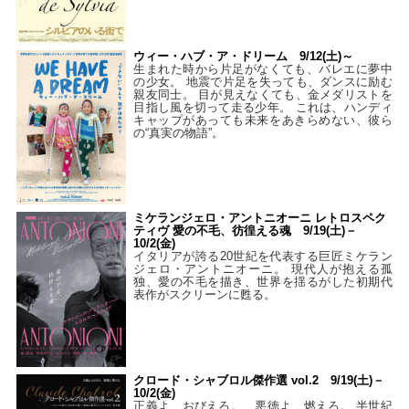
ウィー・ハブ・ア・ドリーム 9/12(土)～
生まれた時から片足がなくても、バレエに夢中
の少女。 地震で片足を失っても、ダンスに励む
親友同士。 目が見えなくても、金メダリストを
目指し風を切って走る少年。 これは、ハンディ
キャップがあっても未来をあきらめない、彼ら
の“真実の物語”。
ミケランジェロ・アントニオーニ レトロスペク
ティヴ 愛の不毛、彷徨える魂 9/19(土)－
10/2(金)
イタリアが誇る20世紀を代表する巨匠ミケラン
ジェロ・アントニオーニ。 現代人が抱える孤
独、愛の不毛を描き、世界を揺るがした初期代
表作がスクリーンに甦る。
クロード・シャブロル傑作選 vol.2 9/19(土)－
10/2(金)
正義よ おびえろ。 悪徳よ 燃えろ。 半世紀