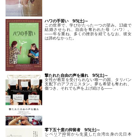
ハワの手習い 9/5(土)～
この世界で、学びがたった一つの望み。13歳で
結婚させられ、自由を奪われた母〈ハワ〉。
——年を重ね、多くの挫折を経てもなお、彼女
は諦めなかった。
撃たれた自由の声を撮れ 9/5(土)～
女性が教育を受けられない唯一の国、タリバン
支配下のアフガニスタン。夢も希望も奪われ、
傷つき、それでも声を上げ続ける——
零下五十度の抑留者 9/5(土)～
シベリア抑留から生還した台湾出身の元日本