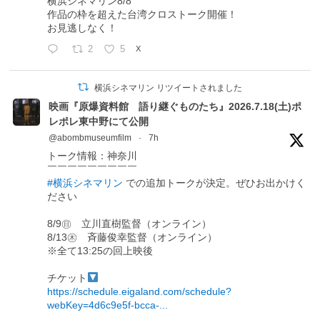
横浜シネマリン8/8
作品の枠を超えた台湾クロストーク開催！
お見逃しなく！
2
5
X
横浜シネマリン リツイートされました
映画『原爆資料館 語り継ぐものたち』2026.7.18(土)ポ
レポレ東中野にて公開
@abombmuseumfilm
·
7h
トーク情報：神奈川
￣￣￣￣￣￣￣￣￣
#横浜シネマリン
での追加トークが決定。ぜひお出かけく
ださい
8/9㊐ 立川直樹監督（オンライン）
8/13㊍ 斉藤俊幸監督（オンライン）
※全て13:25の回上映後
チケット
https://schedule.eigaland.com/schedule?
webKey=4d6c9e5f-bcca-...