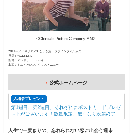
観
た
い
映
©Glendale Picture Company MMXI
画
は
2011年／イギリス／97分／配給：ファインフィルムズ
こ
原題：WEEKEND
の
監督：アンドリュー・ヘイ
出演：トム・カレン、クリス・ニュー
街
で
公式ホームページ
入場者プレゼント
第1週目、第2週目、それぞれにポストカードプレゼ
ントがございます！数量限定、無くなり次第終了。
人生で一度きりの、忘れられない恋に出会う週末