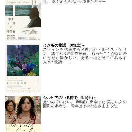
兵。 深く閉ざされた記憶をたどる—
よき谷の物語 9/5(土)～
スペインを代表する名匠ホセ・ルイス・ゲリ
ン、10年ぶりの新作長編。 行ったことがないの
になぜか懐かしい、ある土地とそこに暮らす
人々の物語――
シルビアのいる街で 9/5(土)～
見つめていたい。 6年前に出会った 美しい女の
面影を求めて、 青年はその街をさまよった。