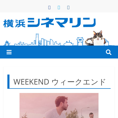
コ
ン
テ
ン
横
ツ
へ
浜
ス
キ
シ
ッ
プ
ネ
WEEKEND ウィークエンド
マ
リ
ン