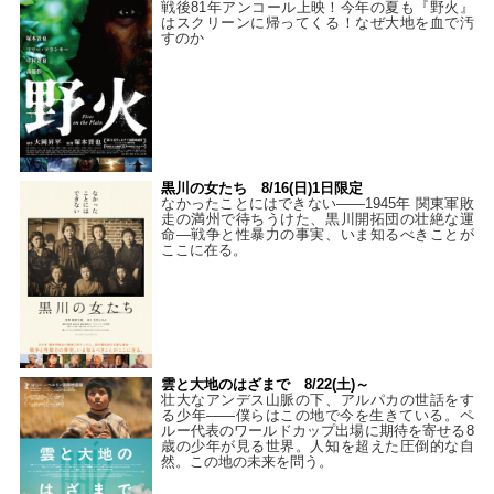
戦後81年アンコール上映！今年の夏も『野火』
はスクリーンに帰ってくる！なぜ大地を血で汚
すのか
黒川の女たち 8/16(日)1日限定
なかったことにはできない——1945年 関東軍敗
走の満州で待ちうけた、黒川開拓団の壮絶な運
命―戦争と性暴力の事実、いま知るべきことが
ここに在る。
雲と大地のはざまで 8/22(土)～
壮大なアンデス山脈の下、アルパカの世話をす
る少年――僕らはこの地で今を生きている。ペ
ルー代表のワールドカップ出場に期待を寄せる8
歳の少年が見る世界。人知を超えた圧倒的な自
然。この地の未来を問う。