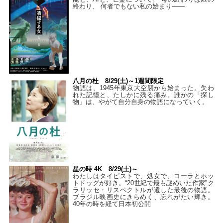
終わり、 何者でもない私の始まり――
八月の杜 8/29(土)～1週間限定
物語は、1945年東京大空襲から始まった。失わ
れた記憶と、たしかに残る痛み。誰かの「探し
物」は、やがて自分自身の物語になっていく。
星の時 4K 8/29(土)～
わたしはタイピストで、処⼥で、コーラとホッ
トドッグが好き。“20世紀で最も謎めいた作家”ク
ラリッセ・リスペクトルが遺した最後の物語。
ブラジル映画史にきらめく、忘れがたい輝き。
40年の時を経て⽇本初公開