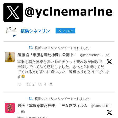
横浜シネマリン
フォロー
横浜シネマリン リツイートされました
遠藤協『軍服を着た神様』公開中！
@kanouendo
·
5h
軍服を着た神様と赤い糸のチケット売れ数が同数で
推移していて深く感動しました。きっと2本続けて見
てくれる方が多いに違いない。皆様ありがとうございま
す
2
4
X
横浜シネマリン リツイートされました
映画『軍服を着た神様』 | 三叉路フィルム
@sansarofilm
·
6h