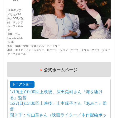
観
1989年／ア
メリカ／90
た
分／DCP／配
い
給：ポッシブ
ル・フィルム
映
ズ
画
原題：The
Unbelievable
は
Truth
監督・脚本・製作・音楽：ハル・ハートリー
こ
出演：エイドリアン・シェリー、ロバート・ジョン・バーク、クリス・クック、ジュリ
の
ア・マクニール
街
で
公式ホームページ
トークショー
1/19(土)10:00回上映後、深田晃司さん『海を駆け
る』監督
1/27(日)13:30回上映後、山中瑶子さん『あみこ』監
督
聞き手：村山章さん（映画ライター／本作配給ポッ