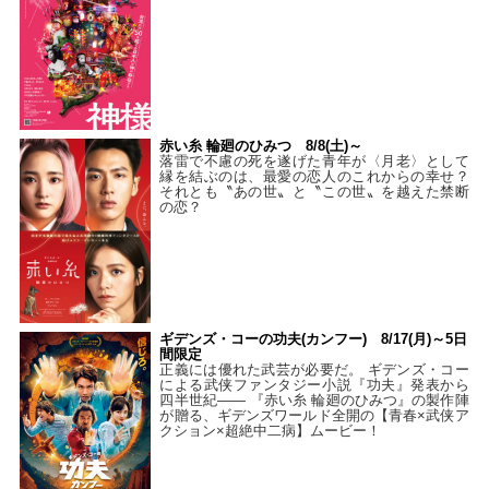
赤い糸 輪廻のひみつ 8/8(土)～
落雷で不慮の死を遂げた青年が〈月老〉として
縁を結ぶのは、最愛の恋人のこれからの幸せ？
それとも〝あの世〟と〝この世〟を越えた禁断
の恋？
ギデンズ・コーの功夫(カンフー) 8/17(月)～5日
間限定
正義には優れた武芸が必要だ。 ギデンズ・コー
による武侠ファンタジー小説『功夫』発表から
四半世紀―― 『赤い糸 輪廻のひみつ』の製作陣
が贈る、ギデンズワールド全開の【青春×武侠ア
クション×超絶中二病】ムービー！