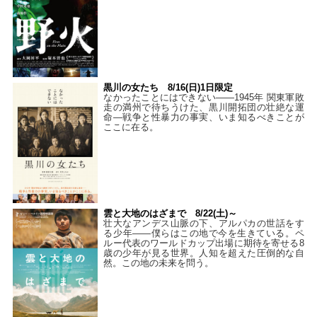
黒川の女たち 8/16(日)1日限定
なかったことにはできない——1945年 関東軍敗
走の満州で待ちうけた、黒川開拓団の壮絶な運
命―戦争と性暴力の事実、いま知るべきことが
ここに在る。
雲と大地のはざまで 8/22(土)～
壮大なアンデス山脈の下、アルパカの世話をす
る少年――僕らはこの地で今を生きている。ペ
ルー代表のワールドカップ出場に期待を寄せる8
歳の少年が見る世界。人知を超えた圧倒的な自
然。この地の未来を問う。