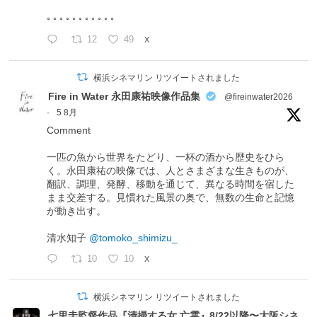
◦ ◦ ◦ ◦ ◦ ◦ ◦ ◦ ◦ ◦ ◦
12
49
X
横浜シネマリン リツイートされました
Fire in Water 永田康祐映像作品集
@fireinwater2026
·
5 8月
Comment
一匹の魚から世界をたどり、一杯の酒から歴史をひら
く。永田康祐の映像では、人とさまざまな生きものが、
翻訳、調理、発酵、移動を通じて、異なる時間を宿した
まま交差する。見慣れた風景の奥で、無数の生命と記憶
が動き出す。
清水知子
@tomoko_shimizu_
10
10
X
横浜シネマリン リツイートされました
七里圭監督作品『清掃する女 亡霊』8/22以降〜大阪シネ