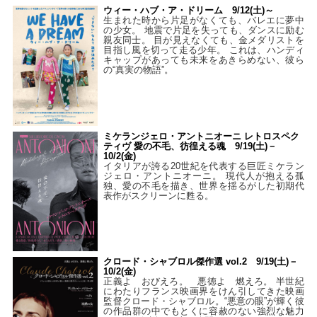
ウィー・ハブ・ア・ドリーム 9/12(土)～
生まれた時から片足がなくても、バレエに夢中
の少女。 地震で片足を失っても、ダンスに励む
親友同士。 目が見えなくても、金メダリストを
目指し風を切って走る少年。 これは、ハンディ
キャップがあっても未来をあきらめない、彼ら
の“真実の物語”。
ミケランジェロ・アントニオーニ レトロスペク
ティヴ 愛の不毛、彷徨える魂 9/19(土)－
10/2(金)
イタリアが誇る20世紀を代表する巨匠ミケラン
ジェロ・アントニオーニ。 現代人が抱える孤
独、愛の不毛を描き、世界を揺るがした初期代
表作がスクリーンに甦る。
クロード・シャブロル傑作選 vol.2 9/19(土)－
10/2(金)
正義よ おびえろ。 悪徳よ 燃えろ。 半世紀
にわたりフランス映画界をけん引してきた映画
監督クロード・シャブロル。“悪意の眼”が輝く彼
の作品群の中でもとくに容赦のない強烈な魅力