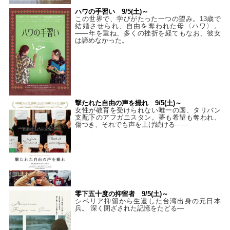
ハワの手習い 9/5(土)～
この世界で、学びがたった一つの望み。13歳で
結婚させられ、自由を奪われた母〈ハワ〉。
——年を重ね、多くの挫折を経てもなお、彼女
は諦めなかった。
撃たれた自由の声を撮れ 9/5(土)～
女性が教育を受けられない唯一の国、タリバン
支配下のアフガニスタン。夢も希望も奪われ、
傷つき、それでも声を上げ続ける——
零下五十度の抑留者 9/5(土)～
シベリア抑留から生還した台湾出身の元日本
兵。 深く閉ざされた記憶をたどる—