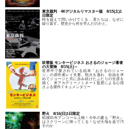
東京裁判 4Kデジタルリマスター版 8/15(土)1
日限定
時を超えて問いかけてくる… 君たちは、なぜに
繰り返す。歴史から何を学んだのかと。
吹替版 モンキービジネス おさるのジョージ著者
の大冒険 8/15(土)～
世界中で愛されている絵本「おさるのジョー
ジ」の原作者レイ夫妻。戦火を逃れ、自由を求
めてジョージと共に歩み続けたふたりの生涯を
描く、米アカデミーノミネート監督による心揺
さぶる傑作ドキュメンタリー
野火 8/16(日)1日限定
戦後81年アンコール上映！今年の夏も『野火』
はスクリーンに帰ってくる！なぜ大地を血で汚
すのか