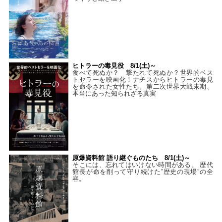
ヒトラーの毒見役 8/1(土)～
食べて死ぬか？ 撃たれて死ぬか？世界的ベス
トセラーを映画化！ナチスからヒトラーの毒見
を命令された女性たち。第二次世界大戦末期、
本当にあった知られざる真実
原爆資料館 語り継ぐものたち 8/1(土)～
そこには、忘れてはいけない時間がある。 歴代
館長が命を削って守り続けた”歴史の現場”の全
容。