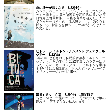
急に具合が悪くなる 8/22(土)～
カンヌ、ヴェネチア、ベルリン、そして米アカ
デミー賞®…… 日本映画界を新時代に導いた濱
口竜介監督最新作。 国籍も言葉も超えた、人生
でたった一度きりの、魂の邂逅――。 強く心を
揺さぶる、比類なき傑作。この3時間16分は人生
を変える。
ビトゥーカ ミルトン・ナシメント フェアウェル
ツアー 8/22(土)～
“神の声” と称される伝説的音楽家ミルトン・ナ
シメント、その半生と2022年最後のツアーに迫
った圧巻のドキュメンタリー。ミルトンを崇拝
する57名による証言と、本人のインタヴュー&ラ
イブフッテージで綴る115分。
清掃する女 亡霊 8/29(土)～1週間限定
能と、AIと、亡霊について。 母の終わりは娘の
終わり、 何者でもない私の始まり――