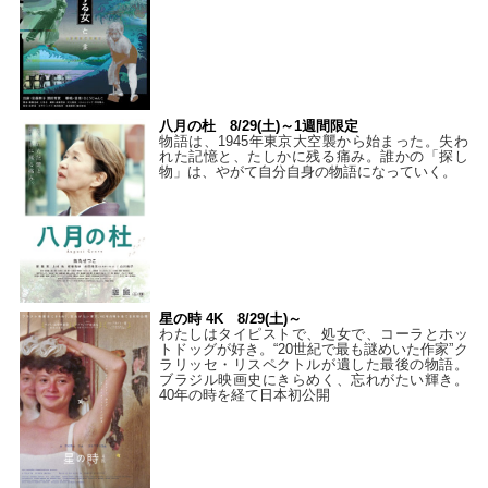
八月の杜 8/29(土)～1週間限定
物語は、1945年東京大空襲から始まった。失わ
れた記憶と、たしかに残る痛み。誰かの「探し
物」は、やがて自分自身の物語になっていく。
星の時 4K 8/29(土)～
わたしはタイピストで、処⼥で、コーラとホッ
トドッグが好き。“20世紀で最も謎めいた作家”ク
ラリッセ・リスペクトルが遺した最後の物語。
ブラジル映画史にきらめく、忘れがたい輝き。
40年の時を経て⽇本初公開