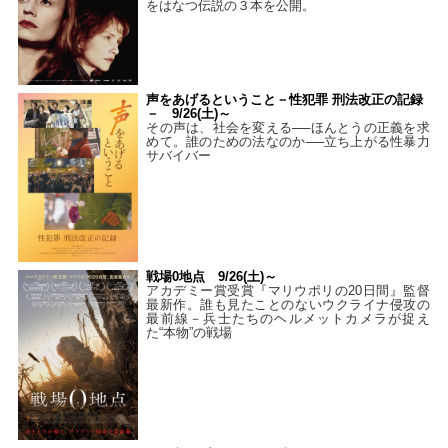
をはなつ伝説の３本を公開。
声をあげるということ－性犯罪 刑法改正の記録
－ 9/26(土)～
その声は、社会を変える──ほんとうの正義を求
めて。誰のための法なのか──立ち上がる性暴力
サバイバー
戦場0地点 9/26(土)～
アカデミー賞受賞『マリウポリの20日間』監督
最新作。誰も見たことのないウクライナ侵攻の
最前線－兵士たちのヘルメットカメラが捉え
た“本物”の戦場