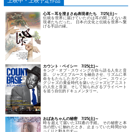
上映中・上映予定作品
心耳～耳を澄まさぬ表現者たち 7/25(土)～
伝統を世界に届けていたのは耳の聞こえない表
現者たちだった。 日本の文化と伝統を世界へ繋
げる手話の縁。
カウント・ベイシー 7/25(土)～
キング・オブ・スウィングが自ら語る人生と音
楽。 ジャズとブルースを融合させ、リズムに革
命をもたらしたカウント・ベイシー。スウィン
グジャズの黄金時代を築いたジャズピアニスト
の人生と音楽、そして知られざるプライベート
を追う自伝的ドキュメンタリー。
おばあちゃんの秘密 7/25(土)～
時を超えて届いた131通の手紙。 その秘密と本
当の想いに触れたとき、止まっていた時間がゆ
っくりと動き出す―