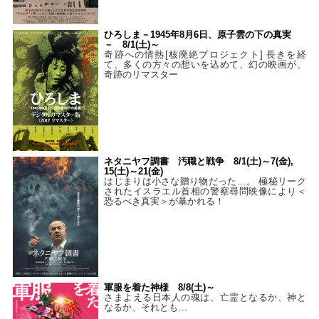
ひろしま－1945年8月6日、原子雲の下の真実
－ 8/1(土)～
奇跡への情熱[核廃絶プロジェクト] 長きを経
て、多くの方々の想いを込めて、幻の映画が、
奇跡のリマスター
ネタニヤフ調書 汚職と戦争 8/1(土)～7(金),
15(土)～21(金)
はじまりは小さな贈り物だった…。 極秘リーク
されたイスラエル首相の警察尋問映像により＜
恐るべき真実＞が暴かれる！
軍服を着た神様 8/8(土)～
さまよえる日本人の魂は、亡霊となるか、神と
なるか、それとも…