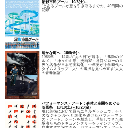
沼影市民プール 10/3(土)～
“とあるプールが息を引き取るまでの、49日間の
記録”
遥かな町へ 10/9(金)～
1963年――14歳の“あの日”が甦る。「孤独のグ
ルメ」「神々の山嶺」漫画家・谷口ジローの世
界的名作が日本初実写化。中年男が中学時代へ
タイムスリップ…人生の選択を見つめ直す“大人
の青春物語”
パフォーマンス・アート：身体と空間をめぐる
映画祭 10/10(土)－10/23(金)
現代美術において最もエネルギッシュで、不可
欠なジャンルへと進化を遂げたパフォーマン
ス・アート。シーンを創造し、革新してきた先
駆者たちのドキュメンタリーをラインナップ。
自由すぎて深すぎる、パフォーマンス・アート