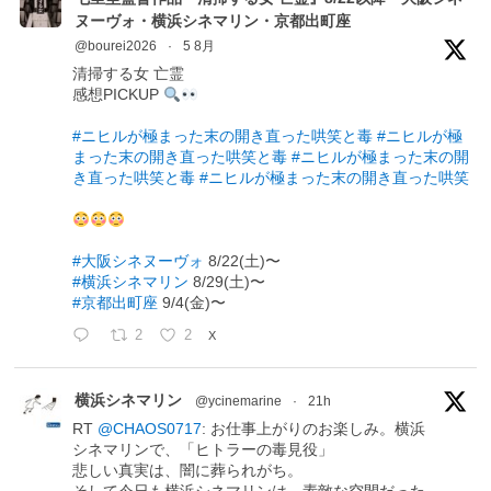
ヌーヴォ・横浜シネマリン・京都出町座
@bourei2026
·
5 8月
清掃する女 亡霊
感想PICKUP
#ニヒルが極まった末の開き直った哄笑と毒
#ニヒルが極
まった末の開き直った哄笑と毒
#ニヒルが極まった末の開
き直った哄笑と毒
#ニヒルが極まった末の開き直った哄笑
#大阪シネヌーヴォ
8/22(土)〜
#横浜シネマリン
8/29(土)〜
#京都出町座
9/4(金)〜
2
2
X
横浜シネマリン
@ycinemarine
·
21h
RT
@CHAOS0717
: お仕事上がりのお楽しみ。横浜
シネマリンで、「ヒトラーの毒見役」
悲しい真実は、闇に葬られがち。