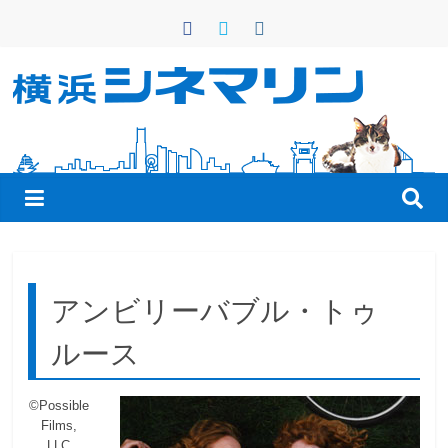
コ
ン
テ
ン
横
ツ
へ
浜
ス
キ
シ
ッ
プ
ネ
アンビリーバブル・トゥ
マ
ルース
リ
©Possible
Films,
ン
LLC