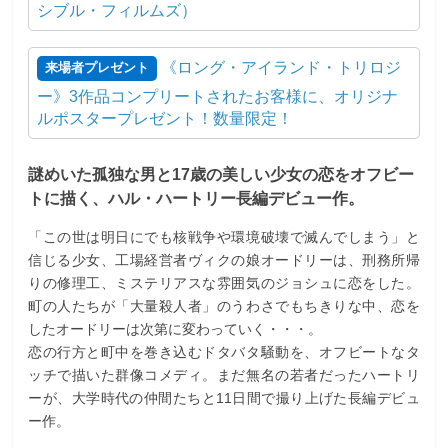
シブル・フィルムズ）
《ロング・アイランド・トリロジ
来場者プレゼント
ー》3作品コンプリートされたお客様に、オリジナ
ルポスタープレゼント！数量限定！
謎めいた孤独な男と17歳の美しい少女の恋をオフビー
トに描く、ハル・ハートリー長編デビュー作。
「この世は明日にでも核戦争や環境破壊で滅んでしまう」と
信じる少女、工場経営者ヴィクの娘オードリーは、刑務所帰
りの修理工、ミステリアスな雰囲気のジョシュに恋をした。
町の人たちが「大量殺人者」のうわさでもちきりな中、恋を
したオードリーは次第に変わっていく・・・。
恋の行方と町中を巻き込むドタバタ騒動を、オフビートなタ
ッチで描いた群像コメディ。まだ無名の若者だったハートリ
ーが、大学時代の仲間たちと11日間で撮り上げた長編デビュ
ー作。