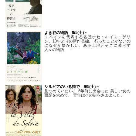
よき谷の物語 9/5(土)～
スペインを代表する名匠ホセ・ルイス・ゲリ
ン、10年ぶりの新作長編。 行ったことがないの
になぜか懐かしい、ある土地とそこに暮らす
人々の物語――
シルビアのいる街で 9/5(土)～
見つめていたい。 6年前に出会った 美しい女の
面影を求めて、 青年はその街をさまよった。