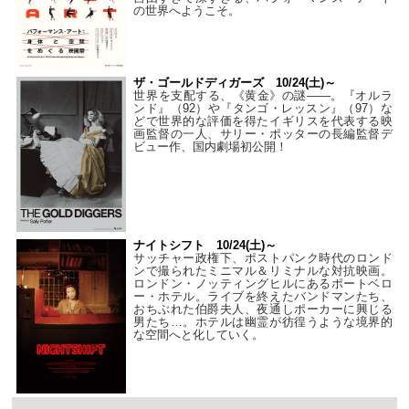
の世界へようこそ。
ザ・ゴールドディガーズ 10/24(土)～
世界を支配する、《黄金》の謎――。『オルラ
ンド』（92）や『タンゴ・レッスン』（97）な
どで世界的な評価を得たイギリスを代表する映
画監督の一人、サリー・ポッターの長編監督デ
ビュー作、国内劇場初公開！
ナイトシフト 10/24(土)～
サッチャー政権下、ポストパンク時代のロンド
ンで撮られたミニマル＆リミナルな対抗映画。
ロンドン・ノッティングヒルにあるポートベロ
ー・ホテル。ライブを終えたバンドマンたち、
おちぶれた伯爵夫人、夜通しポーカーに興じる
男たち…。ホテルは幽霊が彷徨うような境界的
な空間へと化していく。