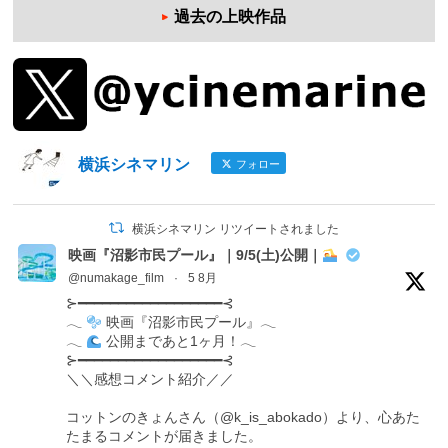
過去の上映作品
横浜シネマリン
フォロー
横浜シネマリン リツイートされました
映画『沼影市民プール』｜9/5(土)公開｜
@numakage_film
·
5 8月
⊱━━━━━━━━━━━━━━━━━━⊰
𓂃
映画『沼影市民プール』𓂃
𓂃
公開まであと1ヶ月！𓂃
⊱━━━━━━━━━━━━━━━━━━⊰
＼＼感想コメント紹介／／
コットンのきょんさん（@k_is_abokado）より、心あた
たまるコメントが届きました。