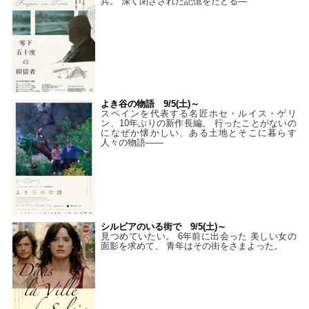
兵。 深く閉ざされた記憶をたどる—
よき谷の物語 9/5(土)～
スペインを代表する名匠ホセ・ルイス・ゲリ
ン、10年ぶりの新作長編。 行ったことがないの
になぜか懐かしい、ある土地とそこに暮らす
人々の物語――
シルビアのいる街で 9/5(土)～
見つめていたい。 6年前に出会った 美しい女の
面影を求めて、 青年はその街をさまよった。