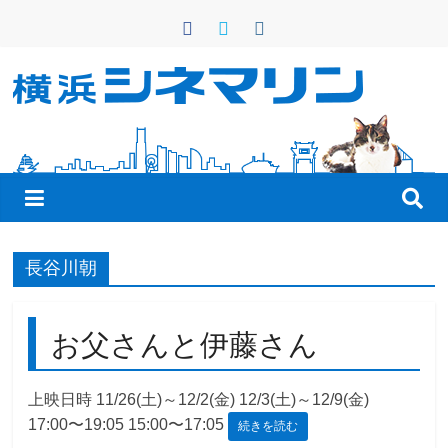
コ
ン
テ
ン
横
ツ
へ
浜
ス
キ
シ
ッ
プ
ネ
長谷川朝
マ
お父さんと伊藤さん
リ
上映日時 11/26(土)～12/2(金) 12/3(土)～12/9(金)
17:00〜19:05 15:00〜17:05
続きを読む
ン