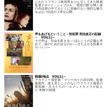
にわたりフランス映画界をけん引してきた映画
監督クロード・シャブロル。“悪意の眼”が輝く彼
の作品群の中でもとくに容赦のない強烈な魅力
をはなつ伝説の３本を公開。
声をあげるということ－性犯罪 刑法改正の記録
－ 9/26(土)～
その声は、社会を変える──ほんとうの正義を求
めて。誰のための法なのか──立ち上がる性暴力
サバイバー
戦場0地点 9/26(土)～
アカデミー賞受賞『マリウポリの20日間』監督
最新作。誰も見たことのないウクライナ侵攻の
最前線－兵士たちのヘルメットカメラが捉え
た“本物”の戦場