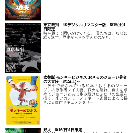
東京裁判 4Kデジタルリマスター版 8/15(土)1
日限定
時を超えて問いかけてくる… 君たちは、なぜに
繰り返す。歴史から何を学んだのかと。
吹替版 モンキービジネス おさるのジョージ著者
の大冒険 8/15(土)～
世界中で愛されている絵本「おさるのジョー
ジ」の原作者レイ夫妻。戦火を逃れ、自由を求
めてジョージと共に歩み続けたふたりの生涯を
描く、米アカデミーノミネート監督による心揺
さぶる傑作ドキュメンタリー
野火 8/16(日)1日限定