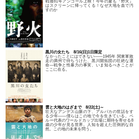
戦後81年アンコール上映！今年の夏も『野火』
はスクリーンに帰ってくる！なぜ大地を血で汚
すのか
黒川の女たち 8/16(日)1日限定
なかったことにはできない——1945年 関東軍敗
走の満州で待ちうけた、黒川開拓団の壮絶な運
命―戦争と性暴力の事実、いま知るべきことが
ここに在る。
雲と大地のはざまで 8/22(土)～
壮大なアンデス山脈の下、アルパカの世話をす
る少年――僕らはこの地で今を生きている。ペ
ルー代表のワールドカップ出場に期待を寄せる8
歳の少年が見る世界。人知を超えた圧倒的な自
然。この地の未来を問う。