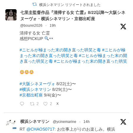
横浜シネマリン リツイートされました
七里圭監督作品『清掃する女 亡霊』8/22以降〜大阪シネ
ヌーヴォ・横浜シネマリン・京都出町座
@bourei2026
·
19h
清掃する女 亡霊
感想PICKUP
#ニヒルが極まった末の開き直った哄笑と毒
#ニヒルが極
まった末の開き直った哄笑と毒
#ニヒルが極まった末の開
き直った哄笑と毒
#ニヒルが極まった末の開き直った哄笑
#大阪シネヌーヴォ
8/22(土)〜
#横浜シネマリン
8/29(土)〜
#京都出町座
9/4(金)〜
2
2
X
横浜シネマリン
@ycinemarine
·
14h
RT
@CHAOS0717
: お仕事上がりのお楽しみ。横浜