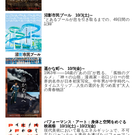
沼影市民プール 10/3(土)～
“とあるプールが息を引き取るまでの、49日間の
記録”
遥かな町へ 10/9(金)～
1963年――14歳の“あの日”が甦る。「孤独のグ
ルメ」「神々の山嶺」漫画家・谷口ジローの世
界的名作が日本初実写化。中年男が中学時代へ
タイムスリップ…人生の選択を見つめ直す“大人
の青春物語”
パフォーマンス・アート：身体と空間をめぐる
映画祭 10/10(土)－10/23(金)
現代美術において最もエネルギッシュで、不可
欠なジャンルへと進化を遂げたパフォーマン