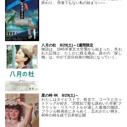
終わり、 何者でもない私の始まり――
八月の杜 8/29(土)～1週間限定
物語は、1945年東京大空襲から始まった。失わ
れた記憶と、たしかに残る痛み。誰かの「探し
物」は、やがて自分自身の物語になっていく。
星の時 4K 8/29(土)～
わたしはタイピストで、処⼥で、コーラとホッ
トドッグが好き。“20世紀で最も謎めいた作家”ク
ラリッセ・リスペクトルが遺した最後の物語。
ブラジル映画史にきらめく、忘れがたい輝き。
40年の時を経て⽇本初公開