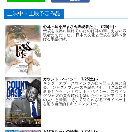
上映中・上映予定作品
心耳～耳を澄まさぬ表現者たち 7/25(土)～
伝統を世界に届けていたのは耳の聞こえない表
現者たちだった。 日本の文化と伝統を世界へ繋
げる手話の縁。
カウント・ベイシー 7/25(土)～
キング・オブ・スウィングが自ら語る人生と音
楽。 ジャズとブルースを融合させ、リズムに革
命をもたらしたカウント・ベイシー。スウィン
グジャズの黄金時代を築いたジャズピアニスト
の人生と音楽、そして知られざるプライベート
を追う自伝的ドキュメンタリー。
おばあちゃんの秘密 7/25(土)～