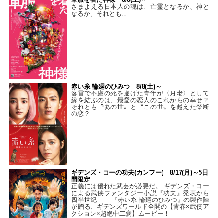
さまよえる日本人の魂は、亡霊となるか、神と
なるか、それとも…
赤い糸 輪廻のひみつ 8/8(土)～
落雷で不慮の死を遂げた青年が〈月老〉として
縁を結ぶのは、最愛の恋人のこれからの幸せ？
それとも〝あの世〟と〝この世〟を越えた禁断
の恋？
ギデンズ・コーの功夫(カンフー) 8/17(月)～5日
間限定
正義には優れた武芸が必要だ。 ギデンズ・コー
による武侠ファンタジー小説『功夫』発表から
四半世紀―― 『赤い糸 輪廻のひみつ』の製作陣
が贈る、ギデンズワールド全開の【青春×武侠ア
クション×超絶中二病】ムービー！