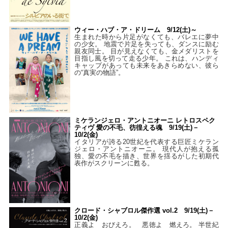
ウィー・ハブ・ア・ドリーム 9/12(土)～
生まれた時から片足がなくても、バレエに夢中
の少女。 地震で片足を失っても、ダンスに励む
親友同士。 目が見えなくても、金メダリストを
目指し風を切って走る少年。 これは、ハンディ
キャップがあっても未来をあきらめない、彼ら
の“真実の物語”。
ミケランジェロ・アントニオーニ レトロスペク
ティヴ 愛の不毛、彷徨える魂 9/19(土)－
10/2(金)
イタリアが誇る20世紀を代表する巨匠ミケラン
ジェロ・アントニオーニ。 現代人が抱える孤
独、愛の不毛を描き、世界を揺るがした初期代
表作がスクリーンに甦る。
クロード・シャブロル傑作選 vol.2 9/19(土)－
10/2(金)
正義よ おびえろ。 悪徳よ 燃えろ。 半世紀