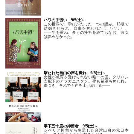
ハワの手習い 9/5(土)～
この世界で、学びがたった一つの望み。13歳で
結婚させられ、自由を奪われた母〈ハワ〉。
——年を重ね、多くの挫折を経てもなお、彼女
は諦めなかった。
撃たれた自由の声を撮れ 9/5(土)～
女性が教育を受けられない唯一の国、タリバン
支配下のアフガニスタン。夢も希望も奪われ、
傷つき、それでも声を上げ続ける——
零下五十度の抑留者 9/5(土)～
シベリア抑留から生還した台湾出身の元日本