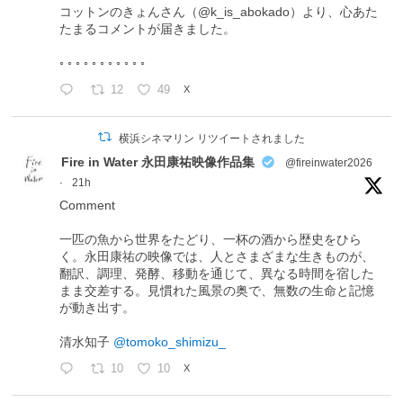
コットンのきょんさん（@k_is_abokado）より、心あた
たまるコメントが届きました。
◦ ◦ ◦ ◦ ◦ ◦ ◦ ◦ ◦ ◦ ◦
12
49
X
横浜シネマリン リツイートされました
Fire in Water 永田康祐映像作品集
@fireinwater2026
·
21h
Comment
一匹の魚から世界をたどり、一杯の酒から歴史をひら
く。永田康祐の映像では、人とさまざまな生きものが、
翻訳、調理、発酵、移動を通じて、異なる時間を宿した
まま交差する。見慣れた風景の奥で、無数の生命と記憶
が動き出す。
清水知子
@tomoko_shimizu_
10
10
X