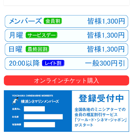
観
た
い
映
画
は
こ
の
街
で
オンラインチケット購入