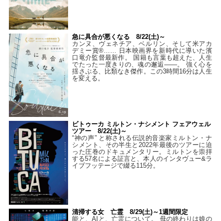
急に具合が悪くなる 8/22(土)～
カンヌ、ヴェネチア、ベルリン、そして米アカ
デミー賞®…… 日本映画界を新時代に導いた濱
口竜介監督最新作。 国籍も言葉も超えた、人生
でたった一度きりの、魂の邂逅――。 強く心を
揺さぶる、比類なき傑作。この3時間16分は人生
を変える。
ビトゥーカ ミルトン・ナシメント フェアウェル
ツアー 8/22(土)～
“神の声” と称される伝説的音楽家ミルトン・ナ
シメント、その半生と2022年最後のツアーに迫
った圧巻のドキュメンタリー。ミルトンを崇拝
する57名による証言と、本人のインタヴュー&ラ
イブフッテージで綴る115分。
清掃する女 亡霊 8/29(土)～1週間限定
能と、AIと、亡霊について。 母の終わりは娘の