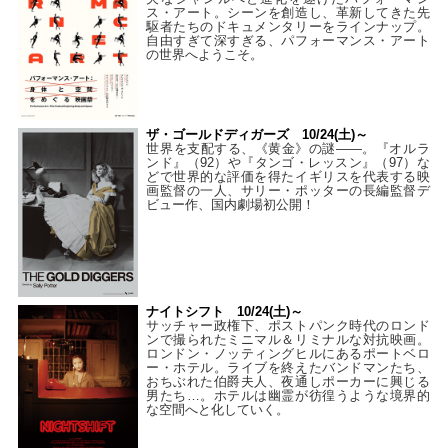
ス・アート。シーンを創造し、革新してきた先
駆者たちのドキュメンタリーをラインナップ。
自由すぎて深すぎる、パフォーマンス・アート
の世界へようこそ。
ザ・ゴールドディガーズ 10/24(土)～
世界を支配する、《黄金》の謎――。『オルラ
ンド』（92）や『タンゴ・レッスン』（97）な
どで世界的な評価を得たイギリスを代表する映
画監督の一人、サリー・ポッターの長編監督デ
ビュー作、国内劇場初公開！
ナイトシフト 10/24(土)～
サッチャー政権下、ポストパンク時代のロンド
ンで撮られたミニマル＆リミナルな対抗映画。
ロンドン・ノッティングヒルにあるポートベロ
ー・ホテル。ライブを終えたバンドマンたち、
おちぶれた伯爵夫人、夜通しポーカーに興じる
男たち…。ホテルは幽霊が彷徨うような境界的
な空間へと化していく。