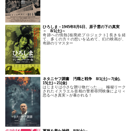
ひろしま－1945年8月6日、原子雲の下の真実
－ 8/1(土)～
奇跡への情熱[核廃絶プロジェクト] 長きを経
て、多くの方々の想いを込めて、幻の映画が、
奇跡のリマスター
ネタニヤフ調書 汚職と戦争 8/1(土)～7(金),
15(土)～21(金)
はじまりは小さな贈り物だった…。 極秘リーク
されたイスラエル首相の警察尋問映像により＜
恐るべき真実＞が暴かれる！
軍服を着た神様 8/8(土)～