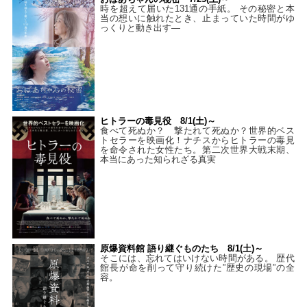
時を超えて届いた131通の手紙。 その秘密と本
当の想いに触れたとき、止まっていた時間がゆ
っくりと動き出す―
ヒトラーの毒見役 8/1(土)～
食べて死ぬか？ 撃たれて死ぬか？世界的ベス
トセラーを映画化！ナチスからヒトラーの毒見
を命令された女性たち。第二次世界大戦末期、
本当にあった知られざる真実
原爆資料館 語り継ぐものたち 8/1(土)～
そこには、忘れてはいけない時間がある。 歴代
館長が命を削って守り続けた”歴史の現場”の全
容。