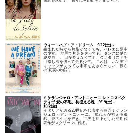
面影を求めて、 青年はその街をさまよった。
ウィー・ハブ・ア・ドリーム 9/12(土)～
生まれた時から片足がなくても、バレエに夢中
の少女。 地震で片足を失っても、ダンスに励む
親友同士。 目が見えなくても、金メダリストを
目指し風を切って走る少年。 これは、ハンディ
キャップがあっても未来をあきらめない、彼ら
の“真実の物語”。
ミケランジェロ・アントニオーニ レトロスペク
ティヴ 愛の不毛、彷徨える魂 9/19(土)－
10/2(金)
イタリアが誇る20世紀を代表する巨匠ミケラン
ジェロ・アントニオーニ。 現代人が抱える孤
独、愛の不毛を描き、世界を揺るがした初期代
表作がスクリーンに甦る。