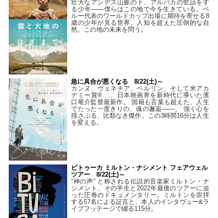
壮大なアンデス山脈の下、アルパカの世話をす
る少年――僕らはこの地で今を生きている。ペ
ルー代表のワールドカップ出場に期待を寄せる8
歳の少年が見る世界。人知を超えた圧倒的な自
然。この地の未来を問う。
急に具合が悪くなる 8/22(土)～
カンヌ、ヴェネチア、ベルリン、そして米アカ
デミー賞®…… 日本映画界を新時代に導いた濱
口竜介監督最新作。 国籍も言葉も超えた、人生
でたった一度きりの、魂の邂逅――。 強く心を
揺さぶる、比類なき傑作。この3時間16分は人生
を変える。
ビトゥーカ ミルトン・ナシメント フェアウェル
ツアー 8/22(土)～
“神の声” と称される伝説的音楽家ミルトン・ナ
シメント、その半生と2022年最後のツアーに迫
った圧巻のドキュメンタリー。ミルトンを崇拝
する57名による証言と、本人のインタヴュー&ラ
イブフッテージで綴る115分。