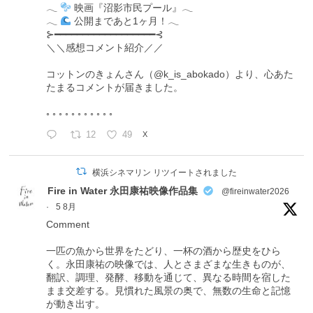
𓂃
映画『沼影市民プール』𓂃
𓂃
公開まであと1ヶ月！𓂃
⊱━━━━━━━━━━━━━━━━━━⊰
＼＼感想コメント紹介／／
コットンのきょんさん（@k_is_abokado）より、心あた
たまるコメントが届きました。
◦ ◦ ◦ ◦ ◦ ◦ ◦ ◦ ◦ ◦ ◦
12
49
X
横浜シネマリン リツイートされました
Fire in Water 永田康祐映像作品集
@fireinwater2026
·
5 8月
Comment
一匹の魚から世界をたどり、一杯の酒から歴史をひら
く。永田康祐の映像では、人とさまざまな生きものが、
翻訳、調理、発酵、移動を通じて、異なる時間を宿した
まま交差する。見慣れた風景の奥で、無数の生命と記憶
が動き出す。