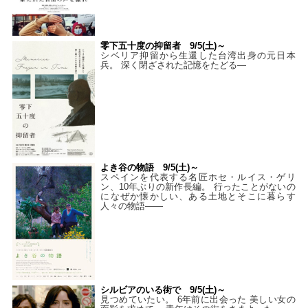
零下五十度の抑留者 9/5(土)～
シベリア抑留から生還した台湾出身の元日本
兵。 深く閉ざされた記憶をたどる—
よき谷の物語 9/5(土)～
スペインを代表する名匠ホセ・ルイス・ゲリ
ン、10年ぶりの新作長編。 行ったことがないの
になぜか懐かしい、ある土地とそこに暮らす
人々の物語――
シルビアのいる街で 9/5(土)～
見つめていたい。 6年前に出会った 美しい女の