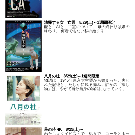
清掃する女 亡霊 8/29(土)～1週間限定
能と、AIと、亡霊について。 母の終わりは娘の
終わり、 何者でもない私の始まり――
八月の杜 8/29(土)～1週間限定
物語は、1945年東京大空襲から始まった。失わ
れた記憶と、たしかに残る痛み。誰かの「探し
物」は、やがて自分自身の物語になっていく。
星の時 4K 8/29(土)～
わたしはタイピストで、処⼥で、コーラとホッ