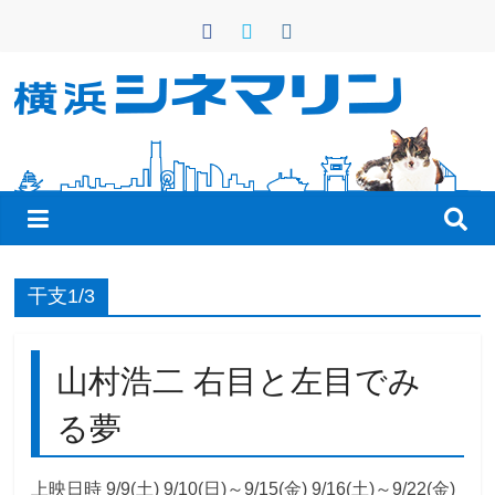
コ
ン
テ
ン
横
ツ
へ
浜
ス
キ
シ
ッ
プ
ネ
干支1/3
マ
山村浩二 右目と左目でみ
リ
る夢
ン
上映日時 9/9(土) 9/10(日)～9/15(金) 9/16(土)～9/22(金)