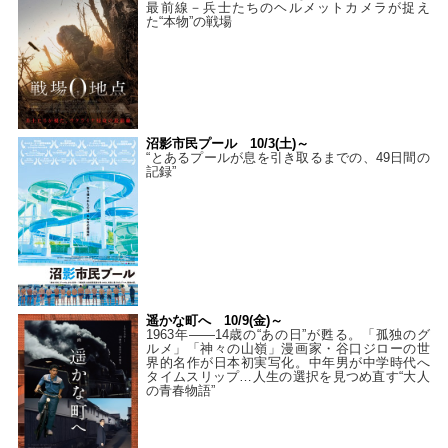
最前線－兵士たちのヘルメットカメラが捉え
た“本物”の戦場
沼影市民プール 10/3(土)～
“とあるプールが息を引き取るまでの、49日間の
記録”
遥かな町へ 10/9(金)～
1963年――14歳の“あの日”が甦る。「孤独のグ
ルメ」「神々の山嶺」漫画家・谷口ジローの世
界的名作が日本初実写化。中年男が中学時代へ
タイムスリップ…人生の選択を見つめ直す“大人
の青春物語”