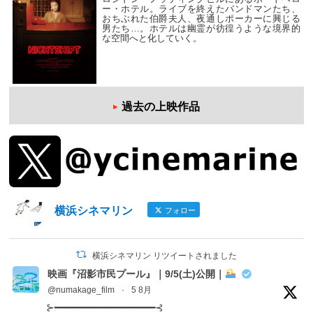
ー・ホテル。ライブを終えたバンドマンたち、
おちぶれた伯爵夫人、夜通しポーカーに興じる
男たち…。ホテルは幽霊が彷徨うような境界的
な空間へと化していく。
過去の上映作品
横浜シネマリン
フォロー
横浜シネマリン リツイートされました
映画『沼影市民プール』｜9/5(土)公開｜
@numakage_film
·
5 8月
⊱━━━━━━━━━━━━━━━━━━⊰