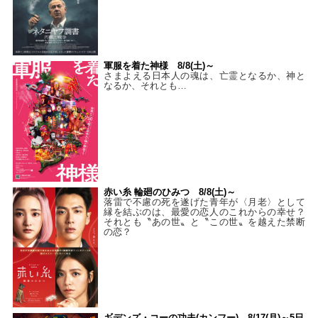
軍服を着た神様 8/8(土)～
さまよえる日本人の魂は、亡霊となるか、神と
なるか、それとも…
赤い糸 輪廻のひみつ 8/8(土)～
落雷で不慮の死を遂げた青年が〈月老〉として
縁を結ぶのは、最愛の恋人のこれからの幸せ？
それとも〝あの世〟と〝この世〟を越えた禁断
の恋？
ギデンズ・コーの功夫(カンフー) 8/17(月)～5日