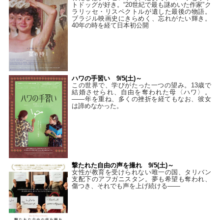
トドッグが好き。“20世紀で最も謎めいた作家”ク
ラリッセ・リスペクトルが遺した最後の物語。
ブラジル映画史にきらめく、忘れがたい輝き。
40年の時を経て⽇本初公開
ハワの手習い 9/5(土)～
この世界で、学びがたった一つの望み。13歳で
結婚させられ、自由を奪われた母〈ハワ〉。
——年を重ね、多くの挫折を経てもなお、彼女
は諦めなかった。
撃たれた自由の声を撮れ 9/5(土)～
女性が教育を受けられない唯一の国、タリバン
支配下のアフガニスタン。夢も希望も奪われ、
傷つき、それでも声を上げ続ける——