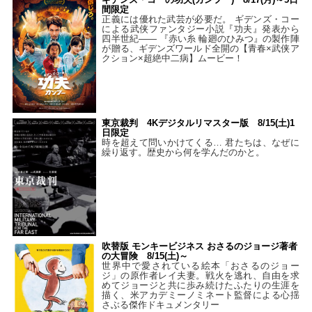
間限定
正義には優れた武芸が必要だ。 ギデンズ・コー
による武侠ファンタジー小説『功夫』発表から
四半世紀―― 『赤い糸 輪廻のひみつ』の製作陣
が贈る、ギデンズワールド全開の【青春×武侠ア
クション×超絶中二病】ムービー！
東京裁判 4Kデジタルリマスター版 8/15(土)1
日限定
時を超えて問いかけてくる… 君たちは、なぜに
繰り返す。歴史から何を学んだのかと。
吹替版 モンキービジネス おさるのジョージ著者
の大冒険 8/15(土)～
世界中で愛されている絵本「おさるのジョー
ジ」の原作者レイ夫妻。戦火を逃れ、自由を求
めてジョージと共に歩み続けたふたりの生涯を
描く、米アカデミーノミネート監督による心揺
さぶる傑作ドキュメンタリー