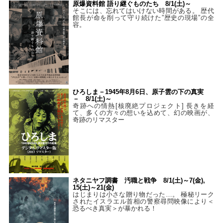
原爆資料館 語り継ぐものたち 8/1(土)～
そこには、忘れてはいけない時間がある。 歴代
館長が命を削って守り続けた”歴史の現場”の全
容。
ひろしま－1945年8月6日、原子雲の下の真実
－ 8/1(土)～
奇跡への情熱[核廃絶プロジェクト] 長きを経
て、多くの方々の想いを込めて、幻の映画が、
奇跡のリマスター
ネタニヤフ調書 汚職と戦争 8/1(土)～7(金),
15(土)～21(金)
はじまりは小さな贈り物だった…。 極秘リーク
されたイスラエル首相の警察尋問映像により＜
恐るべき真実＞が暴かれる！