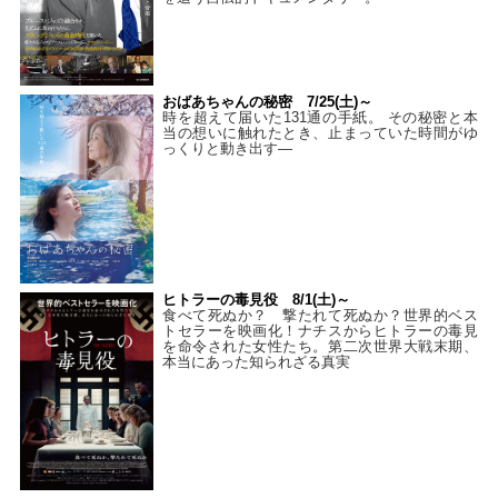
おばあちゃんの秘密 7/25(土)～
時を超えて届いた131通の手紙。 その秘密と本
当の想いに触れたとき、止まっていた時間がゆ
っくりと動き出す―
ヒトラーの毒見役 8/1(土)～
食べて死ぬか？ 撃たれて死ぬか？世界的ベス
トセラーを映画化！ナチスからヒトラーの毒見
を命令された女性たち。第二次世界大戦末期、
本当にあった知られざる真実