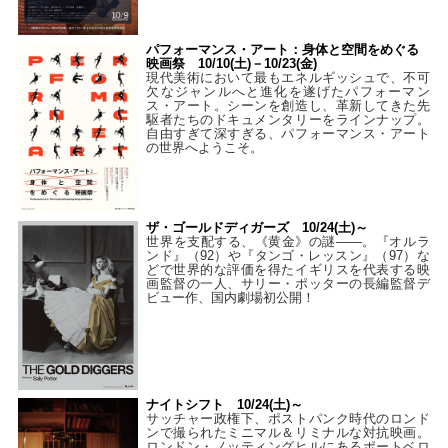
パフォーマンス・アート：身体と空間をめぐる
映画祭 10/10(土)－10/23(金)
現代美術において最もエネルギッシュで、不可
欠なジャンルへと進化を遂げたパフォーマン
ス・アート。シーンを創造し、革新してきた先
駆者たちのドキュメンタリーをラインナップ。
自由すぎて深すぎる、パフォーマンス・アート
の世界へようこそ。
ザ・ゴールドディガーズ 10/24(土)～
世界を支配する、《黄金》の謎――。『オルラ
ンド』（92）や『タンゴ・レッスン』（97）な
どで世界的な評価を得たイギリスを代表する映
画監督の一人、サリー・ポッターの長編監督デ
ビュー作、国内劇場初公開！
ナイトシフト 10/24(土)～
サッチャー政権下、ポストパンク時代のロンド
ンで撮られたミニマル＆リミナルな対抗映画。
ロンドン・ノッティングヒルにあるポートベロ