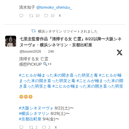
清水知子
@tomoko_shimizu_
10
10
X
横浜シネマリン リツイートされました
七里圭監督作品『清掃する女 亡霊』8/22以降〜大阪シネ
ヌーヴォ・横浜シネマリン・京都出町座
@bourei2026
·
24h
清掃する女 亡霊
感想PICKUP
#ニヒルが極まった末の開き直った哄笑と毒
#ニヒルが極
まった末の開き直った哄笑と毒
#ニヒルが極まった末の開
き直った哄笑と毒
#ニヒルが極まった末の開き直った哄笑
#大阪シネヌーヴォ
8/22(土)〜
#横浜シネマリン
8/29(土)〜
#京都出町座
9/4(金)〜
2
2
X