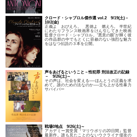
クロード・シャブロル傑作選 vol.2 9/19(土)－
10/2(金)
正義よ おびえろ。 悪徳よ 燃えろ。 半世紀
にわたりフランス映画界をけん引してきた映画
監督クロード・シャブロル。“悪意の眼”が輝く彼
の作品群の中でもとくに容赦のない強烈な魅力
をはなつ伝説の３本を公開。
声をあげるということ－性犯罪 刑法改正の記録
－ 9/26(土)～
その声は、社会を変える──ほんとうの正義を求
めて。誰のための法なのか──立ち上がる性暴力
サバイバー
戦場0地点 9/26(土)～
アカデミー賞受賞『マリウポリの20日間』監督
最新作。誰も見たことのないウクライナ侵攻の