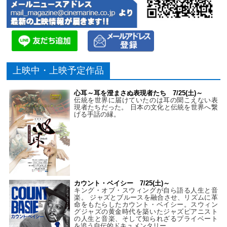
上映中・上映予定作品
心耳～耳を澄まさぬ表現者たち 7/25(土)～
伝統を世界に届けていたのは耳の聞こえない表
現者たちだった。 日本の文化と伝統を世界へ繋
げる手話の縁。
カウント・ベイシー 7/25(土)～
キング・オブ・スウィングが自ら語る人生と音
楽。 ジャズとブルースを融合させ、リズムに革
命をもたらしたカウント・ベイシー。スウィン
グジャズの黄金時代を築いたジャズピアニスト
の人生と音楽、そして知られざるプライベート
を追う自伝的ドキュメンタリー。