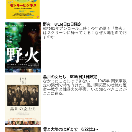
野火 8/16(日)1日限定
戦後81年アンコール上映！今年の夏も『野火』
はスクリーンに帰ってくる！なぜ大地を血で汚
すのか
黒川の女たち 8/16(日)1日限定
なかったことにはできない——1945年 関東軍敗
走の満州で待ちうけた、黒川開拓団の壮絶な運
命―戦争と性暴力の事実、いま知るべきことが
ここに在る。
雲と大地のはざまで 8/22(土)～