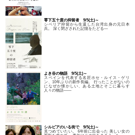
零下五十度の抑留者 9/5(土)～
シベリア抑留から生還した台湾出身の元日本
兵。 深く閉ざされた記憶をたどる—
よき谷の物語 9/5(土)～
スペインを代表する名匠ホセ・ルイス・ゲリ
ン、10年ぶりの新作長編。 行ったことがないの
になぜか懐かしい、ある土地とそこに暮らす
人々の物語――
シルビアのいる街で 9/5(土)～
見つめていたい。 6年前に出会った 美しい女の