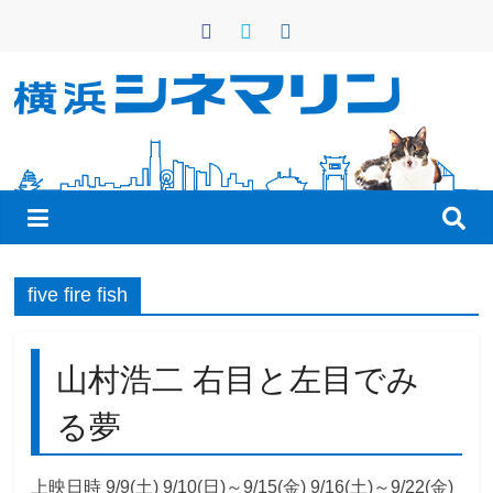
コ
ン
テ
ン
横
ツ
へ
浜
ス
キ
シ
ッ
プ
ネ
five fire fish
マ
山村浩二 右目と左目でみ
リ
る夢
ン
上映日時 9/9(土) 9/10(日)～9/15(金) 9/16(土)～9/22(金)