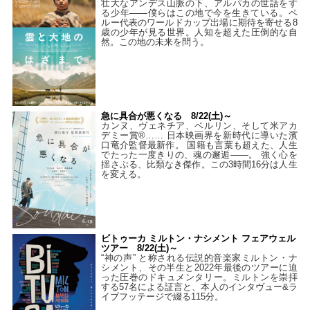
壮大なアンデス山脈の下、アルパカの世話をす
る少年――僕らはこの地で今を生きている。ペ
ルー代表のワールドカップ出場に期待を寄せる8
歳の少年が見る世界。人知を超えた圧倒的な自
然。この地の未来を問う。
急に具合が悪くなる 8/22(土)～
カンヌ、ヴェネチア、ベルリン、そして米アカ
デミー賞®…… 日本映画界を新時代に導いた濱
口竜介監督最新作。 国籍も言葉も超えた、人生
でたった一度きりの、魂の邂逅――。 強く心を
揺さぶる、比類なき傑作。この3時間16分は人生
を変える。
ビトゥーカ ミルトン・ナシメント フェアウェル
ツアー 8/22(土)～
“神の声” と称される伝説的音楽家ミルトン・ナ
シメント、その半生と2022年最後のツアーに迫
った圧巻のドキュメンタリー。ミルトンを崇拝
する57名による証言と、本人のインタヴュー&ラ
イブフッテージで綴る115分。