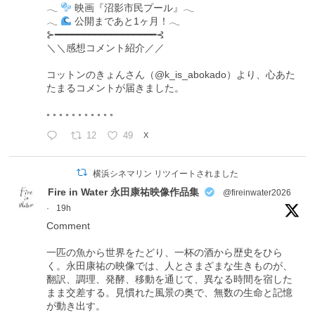
𓂃
映画『沼影市民プール』𓂃
𓂃
公開まであと1ヶ月！𓂃
⊱━━━━━━━━━━━━━━━━━━⊰
＼＼感想コメント紹介／／
コットンのきょんさん（@k_is_abokado）より、心あた
たまるコメントが届きました。
◦ ◦ ◦ ◦ ◦ ◦ ◦ ◦ ◦ ◦ ◦
12
49
X
横浜シネマリン リツイートされました
Fire in Water 永田康祐映像作品集
@fireinwater2026
·
19h
Comment
一匹の魚から世界をたどり、一杯の酒から歴史をひら
く。永田康祐の映像では、人とさまざまな生きものが、
翻訳、調理、発酵、移動を通じて、異なる時間を宿した
まま交差する。見慣れた風景の奥で、無数の生命と記憶
が動き出す。