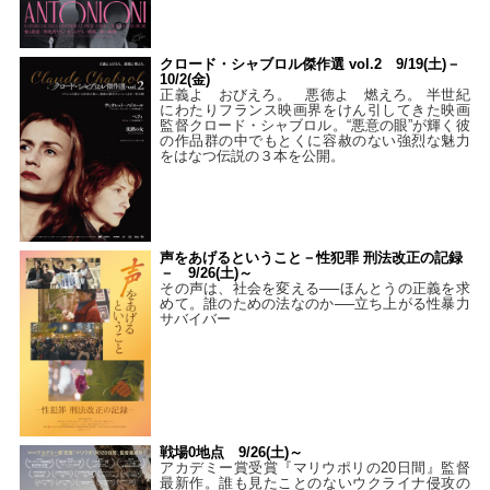
クロード・シャブロル傑作選 vol.2 9/19(土)－
10/2(金)
正義よ おびえろ。 悪徳よ 燃えろ。 半世紀
にわたりフランス映画界をけん引してきた映画
監督クロード・シャブロル。“悪意の眼”が輝く彼
の作品群の中でもとくに容赦のない強烈な魅力
をはなつ伝説の３本を公開。
声をあげるということ－性犯罪 刑法改正の記録
－ 9/26(土)～
その声は、社会を変える──ほんとうの正義を求
めて。誰のための法なのか──立ち上がる性暴力
サバイバー
戦場0地点 9/26(土)～
アカデミー賞受賞『マリウポリの20日間』監督
最新作。誰も見たことのないウクライナ侵攻の