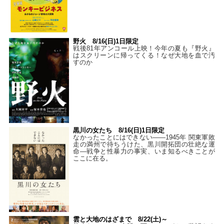
野火 8/16(日)1日限定
戦後81年アンコール上映！今年の夏も『野火』
はスクリーンに帰ってくる！なぜ大地を血で汚
すのか
黒川の女たち 8/16(日)1日限定
なかったことにはできない——1945年 関東軍敗
走の満州で待ちうけた、黒川開拓団の壮絶な運
命―戦争と性暴力の事実、いま知るべきことが
ここに在る。
雲と大地のはざまで 8/22(土)～