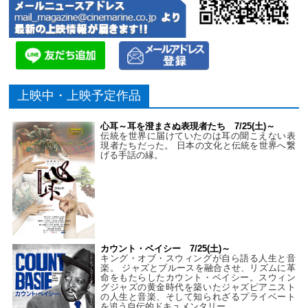
上映中・上映予定作品
心耳～耳を澄まさぬ表現者たち 7/25(土)～
伝統を世界に届けていたのは耳の聞こえない表
現者たちだった。 日本の文化と伝統を世界へ繋
げる手話の縁。
カウント・ベイシー 7/25(土)～
キング・オブ・スウィングが自ら語る人生と音
楽。 ジャズとブルースを融合させ、リズムに革
命をもたらしたカウント・ベイシー。スウィン
グジャズの黄金時代を築いたジャズピアニスト
の人生と音楽、そして知られざるプライベート
を追う自伝的ドキュメンタリー。