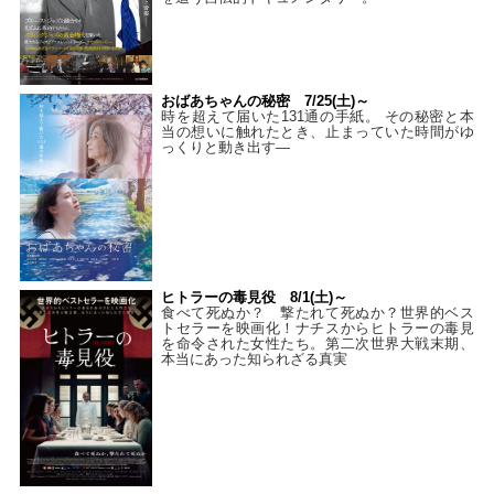
おばあちゃんの秘密 7/25(土)～
時を超えて届いた131通の手紙。 その秘密と本
当の想いに触れたとき、止まっていた時間がゆ
っくりと動き出す―
ヒトラーの毒見役 8/1(土)～
食べて死ぬか？ 撃たれて死ぬか？世界的ベス
トセラーを映画化！ナチスからヒトラーの毒見
を命令された女性たち。第二次世界大戦末期、
本当にあった知られざる真実