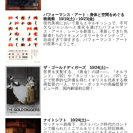
パフォーマンス・アート：身体と空間をめぐる
映画祭 10/10(土)－10/23(金)
現代美術において最もエネルギッシュで、不可
欠なジャンルへと進化を遂げたパフォーマン
ス・アート。シーンを創造し、革新してきた先
駆者たちのドキュメンタリーをラインナップ。
自由すぎて深すぎる、パフォーマンス・アート
の世界へようこそ。
ザ・ゴールドディガーズ 10/24(土)～
世界を支配する、《黄金》の謎――。『オルラ
ンド』（92）や『タンゴ・レッスン』（97）な
どで世界的な評価を得たイギリスを代表する映
画監督の一人、サリー・ポッターの長編監督デ
ビュー作、国内劇場初公開！
ナイトシフト 10/24(土)～
サッチャー政権下、ポストパンク時代のロンド
ンで撮られたミニマル＆リミナルな対抗映画。
ロンドン・ノッティングヒルにあるポートベロ