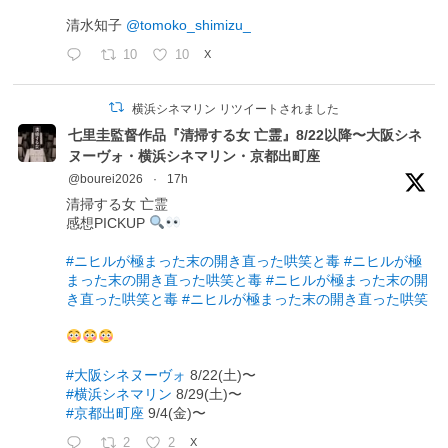
清水知子
@tomoko_shimizu_
10
10
X
横浜シネマリン リツイートされました
七里圭監督作品『清掃する女 亡霊』8/22以降〜大阪シネ
ヌーヴォ・横浜シネマリン・京都出町座
@bourei2026
·
17h
清掃する女 亡霊
感想PICKUP
#ニヒルが極まった末の開き直った哄笑と毒
#ニヒルが極
まった末の開き直った哄笑と毒
#ニヒルが極まった末の開
き直った哄笑と毒
#ニヒルが極まった末の開き直った哄笑
#大阪シネヌーヴォ
8/22(土)〜
#横浜シネマリン
8/29(土)〜
#京都出町座
9/4(金)〜
2
2
X