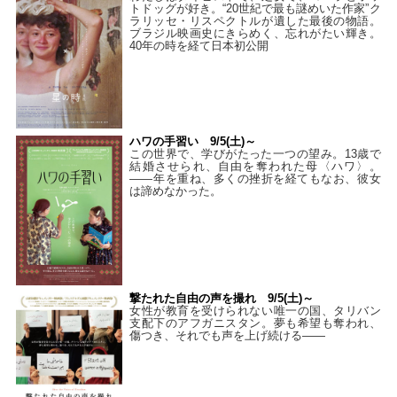
トドッグが好き。“20世紀で最も謎めいた作家”ク
ラリッセ・リスペクトルが遺した最後の物語。
ブラジル映画史にきらめく、忘れがたい輝き。
40年の時を経て⽇本初公開
ハワの手習い 9/5(土)～
この世界で、学びがたった一つの望み。13歳で
結婚させられ、自由を奪われた母〈ハワ〉。
——年を重ね、多くの挫折を経てもなお、彼女
は諦めなかった。
撃たれた自由の声を撮れ 9/5(土)～
女性が教育を受けられない唯一の国、タリバン
支配下のアフガニスタン。夢も希望も奪われ、
傷つき、それでも声を上げ続ける——