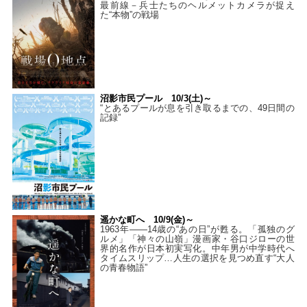
最前線－兵士たちのヘルメットカメラが捉え
た“本物”の戦場
沼影市民プール 10/3(土)～
“とあるプールが息を引き取るまでの、49日間の
記録”
遥かな町へ 10/9(金)～
1963年――14歳の“あの日”が甦る。「孤独のグ
ルメ」「神々の山嶺」漫画家・谷口ジローの世
界的名作が日本初実写化。中年男が中学時代へ
タイムスリップ…人生の選択を見つめ直す“大人
の青春物語”