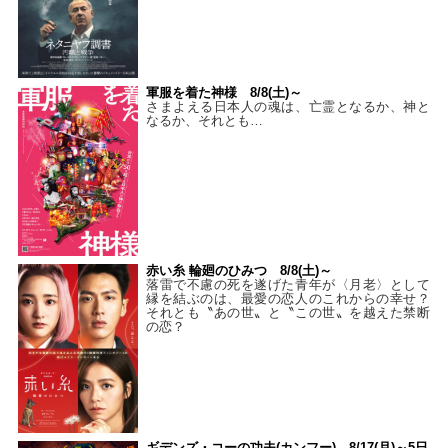
軍服を着た神様 8/8(土)～
さまよえる日本人の魂は、亡霊となるか、神と
なるか、それとも…
赤い糸 輪廻のひみつ 8/8(土)～
落雷で不慮の死を遂げた青年が〈月老〉として
縁を結ぶのは、最愛の恋人のこれからの幸せ？
それとも〝あの世〟と〝この世〟を越えた禁断
の恋？
ギデンズ・コーの功夫(カンフー) 8/17(月)～5日