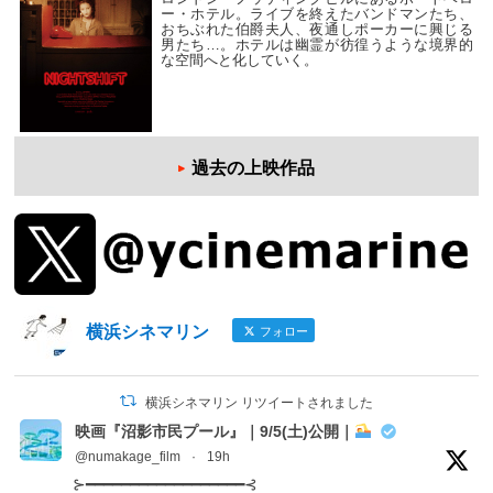
ー・ホテル。ライブを終えたバンドマンたち、
おちぶれた伯爵夫人、夜通しポーカーに興じる
男たち…。ホテルは幽霊が彷徨うような境界的
な空間へと化していく。
過去の上映作品
横浜シネマリン
フォロー
横浜シネマリン リツイートされました
映画『沼影市民プール』｜9/5(土)公開｜
@numakage_film
·
19h
⊱━━━━━━━━━━━━━━━━━━⊰