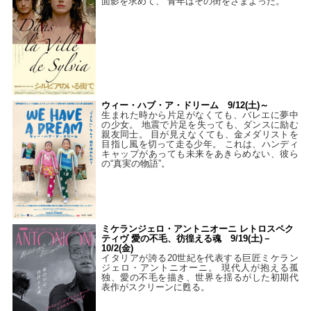
面影を求めて、 青年はその街をさまよった。
ウィー・ハブ・ア・ドリーム 9/12(土)～
生まれた時から片足がなくても、バレエに夢中
の少女。 地震で片足を失っても、ダンスに励む
親友同士。 目が見えなくても、金メダリストを
目指し風を切って走る少年。 これは、ハンディ
キャップがあっても未来をあきらめない、彼ら
の“真実の物語”。
ミケランジェロ・アントニオーニ レトロスペク
ティヴ 愛の不毛、彷徨える魂 9/19(土)－
10/2(金)
イタリアが誇る20世紀を代表する巨匠ミケラン
ジェロ・アントニオーニ。 現代人が抱える孤
独、愛の不毛を描き、世界を揺るがした初期代
表作がスクリーンに甦る。