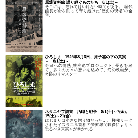
原爆資料館 語り継ぐものたち 8/1(土)～
そこには、忘れてはいけない時間がある。 歴代
館長が命を削って守り続けた”歴史の現場”の全
容。
ひろしま－1945年8月6日、原子雲の下の真実
－ 8/1(土)～
奇跡への情熱[核廃絶プロジェクト] 長きを経
て、多くの方々の想いを込めて、幻の映画が、
奇跡のリマスター
ネタニヤフ調書 汚職と戦争 8/1(土)～7(金),
15(土)～21(金)
はじまりは小さな贈り物だった…。 極秘リーク
されたイスラエル首相の警察尋問映像により＜
恐るべき真実＞が暴かれる！