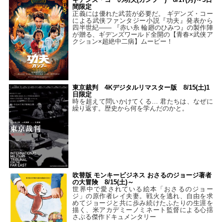
間限定
正義には優れた武芸が必要だ。 ギデンズ・コー
による武侠ファンタジー小説『功夫』発表から
四半世紀―― 『赤い糸 輪廻のひみつ』の製作陣
が贈る、ギデンズワールド全開の【青春×武侠ア
クション×超絶中二病】ムービー！
東京裁判 4Kデジタルリマスター版 8/15(土)1
日限定
時を超えて問いかけてくる… 君たちは、なぜに
繰り返す。歴史から何を学んだのかと。
吹替版 モンキービジネス おさるのジョージ著者
の大冒険 8/15(土)～
世界中で愛されている絵本「おさるのジョー
ジ」の原作者レイ夫妻。戦火を逃れ、自由を求
めてジョージと共に歩み続けたふたりの生涯を
描く、米アカデミーノミネート監督による心揺
さぶる傑作ドキュメンタリー