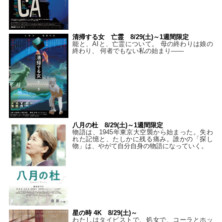
清掃する女 亡霊 8/29(土)～1週間限定
能と、AIと、亡霊について。 母の終わりは娘の
終わり、 何者でもない私の始まり――
八月の杜 8/29(土)～1週間限定
物語は、1945年東京大空襲から始まった。失わ
れた記憶と、たしかに残る痛み。誰かの「探し
物」は、やがて自分自身の物語になっていく。
星の時 4K 8/29(土)～
わたしはタイピストで、処⼥で、コーラとホッ