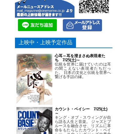
上映中・上映予定作品
心耳～耳を澄まさぬ表現者た
ち 7/25(土)～
伝統を世界に届けていたのは耳
の聞こえない表現者たちだっ
た。 日本の文化と伝統を世界へ
繋げる手話の縁。
カウント・ベイシー 7/25(土)
～
キング・オブ・スウィングが自
ら語る人生と音楽。 ジャズとブ
ルースを融合させ、リズムに革
命をもたらしたカウント・ベイ