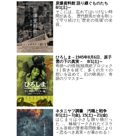
原爆資料館 語り継ぐものたち
8/1(土)～
そこには、忘れてはいけない時
間がある。 歴代館長が命を削っ
て守り続けた”歴史の現場”の全
容。
ひろしま－1945年8月6日、原子
雲の下の真実－ 8/1(土)～
奇跡への情熱[核廃絶プロジェク
ト] 長きを経て、多くの方々の
想いを込めて、幻の映画が、奇
跡のリマスター
ネタニヤフ調書 汚職と戦争
8/1(土)～7(金), 15(土)～21(金)
はじまりは小さな贈り物だっ
た…。 極秘リークされたイスラ
エル首相の警察尋問映像により
＜恐るべき真実＞が暴かれる！