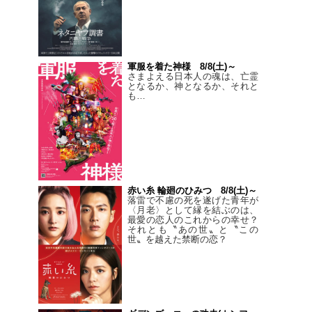
軍服を着た神様 8/8(土)～
さまよえる日本人の魂は、亡霊
となるか、神となるか、それと
も…
赤い糸 輪廻のひみつ 8/8(土)～
落雷で不慮の死を遂げた青年が
〈月老〉として縁を結ぶのは、
最愛の恋人のこれからの幸せ？
それとも〝あの世〟と〝この
世〟を越えた禁断の恋？