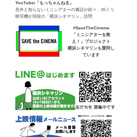
YouTuber「もっちゃんねる」
意外と知らないミニシアターの裏話が続々…35ミリ
映写機が現役の「横浜シネマリン」訪問
#SaveTheCinema
「ミニシアターを救
え！」プロジェクト
横浜シネマリンも賛同し
ています