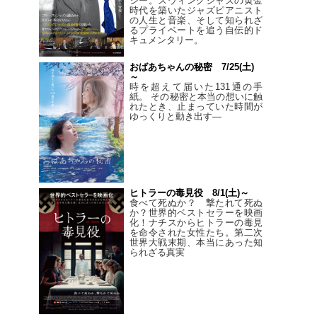
シー。スウィングジャズの黄金
時代を築いたジャズピアニスト
の人生と音楽、そして知られざ
るプライベートを追う自伝的ド
キュメンタリー。
おばあちゃんの秘密 7/25(土)
～
時を超えて届いた131通の手
紙。 その秘密と本当の想いに触
れたとき、止まっていた時間が
ゆっくりと動き出す―
ヒトラーの毒見役 8/1(土)～
食べて死ぬか？ 撃たれて死ぬ
か？世界的ベストセラーを映画
化！ナチスからヒトラーの毒見
を命令された女性たち。第二次
世界大戦末期、本当にあった知
られざる真実