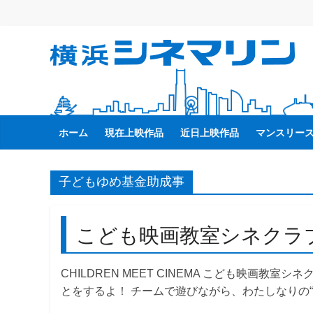
コ
ン
テ
横
ン
ツ
へ
浜
ス
キ
ホーム
現在上映作品
近日上映作品
マンスリー
シ
ッ
プ
ネ
子どもゆめ基金助成事
マ
こども映画教室シネクラブ
リ
CHILDREN MEET CINEMA こども映画教室シ
ン
とをするよ！ チームで遊びながら、わたしなりの