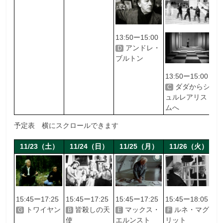
13:50ー15:00
1
アンドレ・
D
B
ブルトン
使
13:50ー15:00
ダダからシ
C
ュルレアリス
ムへ
予定表 横にスクロールできます
11/23（土）
11/24（日）
11/25（月）
11/26（火）
15:45ー17:25
15:45ー17:25
15:45ー17:25
15:45ー18:05
1
トワイヤン
皆殺しの天
マックス・
ルネ・マグ
G
B
E
F
A
使
エルンスト
リット
夢