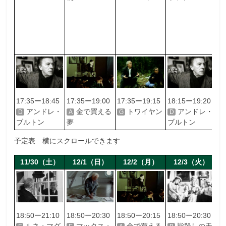
17:35ー18:45
17:35ー19:00
17:35ー19:15
18:15ー19:20
1
アンドレ・
金で買える
トワイヤン
アンドレ・
D
A
G
D
E
ブルトン
夢
ブルトン
エ
予定表 横にスクロールできます
11/30（土）
12/1（日）
12/2（月）
12/3（火）
18:50ー21:10
18:50ー20:30
18:50ー20:15
18:50ー20:30
1
ルネ・マグ
マックス・
金で買える
皆殺しの天