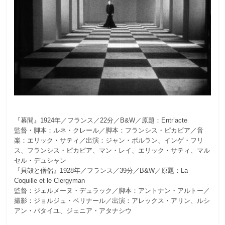
『幕間』1924年／フランス／22分／B&W／原題：Entr’acte
監督・脚本：ルネ・クレール／脚本：フランシス・ピカビア／音
楽：エリック・サティ／出演：ジャン・ボルラン、インゲ・フリ
ス、フランシス・ピカビア、マン・レイ、エリック・サティ、マル
セル・デュシャン
『貝殻と僧侶』1928年／フランス／39分／B&W／原題：La
Coquille et le Clergyman
監督：ジェルメーヌ・デュラック／脚本：アントナン・アルトー／
撮影：ジョルジュ・ペリナール／出演：アレックス・アリン、ルシ
アン・バタイユ、ジェニア・アタナシウ