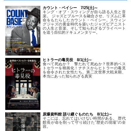
カウント・ベイシー 7/25(土)～
キング・オブ・スウィングが自ら語る人生と音
楽。 ジャズとブルースを融合させ、リズムに革
命をもたらしたカウント・ベイシー。スウィン
グジャズの黄金時代を築いたジャズピアニスト
の人生と音楽、そして知られざるプライベート
を追う自伝的ドキュメンタリー。
ヒトラーの毒見役 8/1(土)～
食べて死ぬか？ 撃たれて死ぬか？世界的ベス
トセラーを映画化！ナチスからヒトラーの毒見
を命令された女性たち。第二次世界大戦末期、
本当にあった知られざる真実
原爆資料館 語り継ぐものたち 8/1(土)～
そこには、忘れてはいけない時間がある。 歴代
館長が命を削って守り続けた”歴史の現場”の全
容。