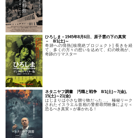
ひろしま－1945年8月6日、原子雲の下の真実
－ 8/1(土)～
奇跡への情熱[核廃絶プロジェクト] 長きを経
て、多くの方々の想いを込めて、幻の映画が、
奇跡のリマスター
ネタニヤフ調書 汚職と戦争 8/1(土)～7(金),
15(土)～21(金)
はじまりは小さな贈り物だった…。 極秘リーク
されたイスラエル首相の警察尋問映像により＜
恐るべき真実＞が暴かれる！