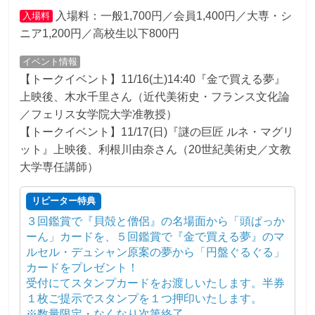
入場料：一般1,700円／会員1,400円／大専・シ
入場料
ニア1,200円／高校生以下800円
イベント情報
【トークイベント】11/16(土)14:40『金で買える夢』
上映後、木水千里さん（近代美術史・フランス文化論
／フェリス女学院大学准教授）
【トークイベント】11/17(日)『謎の巨匠 ルネ・マグリ
ット』上映後、利根川由奈さん（20世紀美術史／文教
大学専任講師）
リピーター特典
３回鑑賞で『貝殻と僧侶』の名場面から「頭ぱっか
ーん」カードを、５回鑑賞で『金で買える夢』のマ
ルセル・デュシャン原案の夢から「円盤ぐるぐる」
カードをプレゼント！
受付にてスタンプカードをお渡しいたします。半券
１枚ご提示でスタンプを１つ押印いたします。
※数量限定・なくなり次第終了。