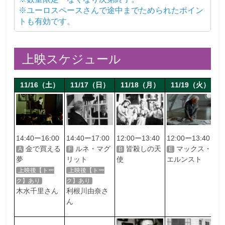
※ユーロスペースさんで途中までためられたポイン
トも有効です。
上映スケジュール
11/16（土）
11/17（日）
11/18（月）
11/19（火）
14:40ー16:00
14:40ー17:00
12:00ー13:40
12:00ー13:40
1
金で買える
ルネ・マグ
皆殺しの天
マックス・
A
F
B
E
G
夢
リット
使
エルンスト
上映後【トー
上映後【トー
ク】あり
ク】あり
木水千里さん
利根川由奈さ
ん