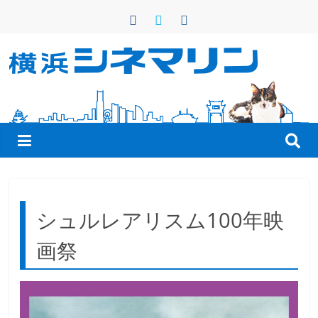
コ
ン
テ
ン
横
ツ
へ
浜
ス
キ
シ
ッ
プ
ネ
シュルレアリスム100年映
マ
画祭
リ
ン