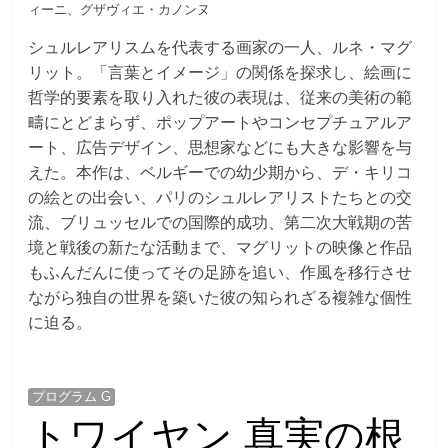
ィーニ、グザヴィエ・カノンヌ
シュルレアリスムを代表する画家の一人、ルネ・マグ
リット。「言葉とイメージ」の関係を探求し、絵画に
哲学的要素を取り入れた彼の表現は、従来の美術の範
疇にとどまらず、ポップアートやコンセプチュアルア
ート、広告デザイン、思想家などにも大きな影響を与
えた。本作は、ベルギーでの幼少期から、デ・キリコ
の絵との出会い、パリのシュルレアリストたちとの交
流、ブリュッセルでの国際的成功、第二次大戦期の苦
境と戦後の新たな活動まで、マグリットの映像と作品
もふんだんに使ってその足跡を追い、作風を移行させ
ながら独自の世界を築いた彼の知られざる複雑な個性
に迫る。
プログラム G
トワイヤン 真実の根