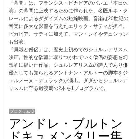
『幕間』は、フランシス・ピカビアのバレエ『本日休
演』の幕間に上映するために作られた、名匠ルネ・ク
レールによるダダイズムの短編映画。音楽は20世紀の
音楽に多大な影響を与えたエリック・サティが担当。
ピカビア、サティに加えて、マン・レイやデュシャン
も出演。
『貝殻と僧侶』は、歴史上初めてのシュルレアリスム
映画。性的な欲望に取りつかれていく僧侶の妄想を幻
想的に描いた作品。シュルレアリスムの詩人であり俳
優としても知られるアントナン・アルトーの脚本をジ
ェルメーヌ・デュラックが演出。ダダからシュルレア
リスムに至る過渡期の2本を1プログラムで。
プログラム D
アンドレ・ブルトン
ドキュメンタリー集