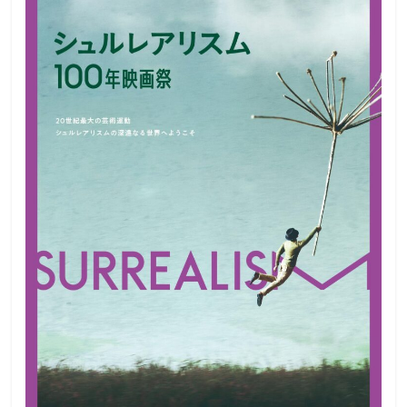
観
た
い
映
画
は
こ
の
街
で