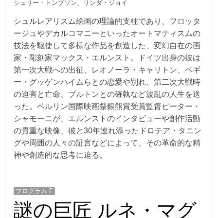
シェリー・トンプソン、リンダ・ジョイ
シュルレアリスム絵画の理論的支柱であり、フロッタ
ージュやデカルコマニーといったオートマティスムの
技法を駆使して多様な作品を創造した、変幻自在の画
家・彫刻家マックス・エルンスト。ドイツ出身の彼は
第一次大戦への出征、レオノーラ・キャリトン、ペギ
ー・グッゲンハイムらとの恋愛や別れ、第二次大戦時
の迫害と亡命、ブルトンとの確執など波乱の人生を送
った。ベルリン国際映画祭銀熊賞受賞監督ピーター・
シャモーニが、エルンストのインタビューや創作活動
の貴重な映像、彼と30年連れ添ったドロテア・タニン
グや周囲の人々の証言などによって、その革命的な精
神や創造的な思考に迫る。
プログラム F
謎の巨匠 ルネ・マグ