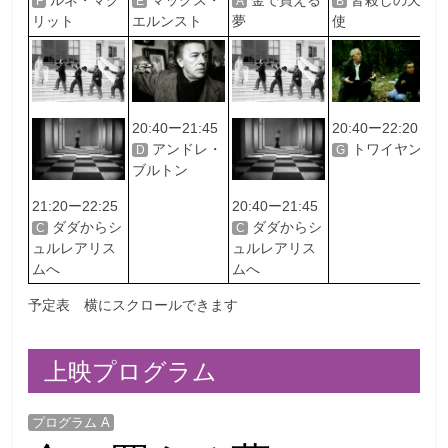
F
E
A
B
F
リット
エルンスト
夢
使
リ
20:40ー21:45
20:40ー22:20
2
アンドレ・
トワイヤン
D
G
D
ブルトン
ブ
21:20ー22:25
20:40ー21:45
ダダからシ
ダダからシ
C
C
ュルレアリス
ュルレアリス
ムへ
ムへ
予定表 横にスクロールできます
上映プログラム
プログラム A