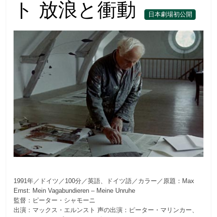
ト 放浪と衝動
日本劇場初公開
1991年／ドイツ／100分／英語、ドイツ語／カラー／原題：Max
Ernst: Mein Vagabundieren – Meine Unruhe
監督：ピーター・シャモーニ
出演：マックス・エルンスト 声の出演：ピーター・マリンカー、