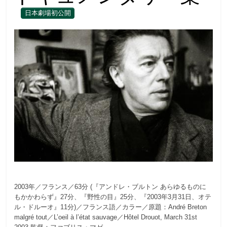
日本劇場初公開
2003年／フランス／63分 (『アンドレ・ブルトン あらゆるものに
もかかわらず』27分、『野性の目』25分、『2003年3月31日、オテ
ル・ドルーオ』11分)／フランス語／カラー／原題：André Breton
malgré tout／L’oeil à l’état sauvage／Hôtel Drouot, March 31st