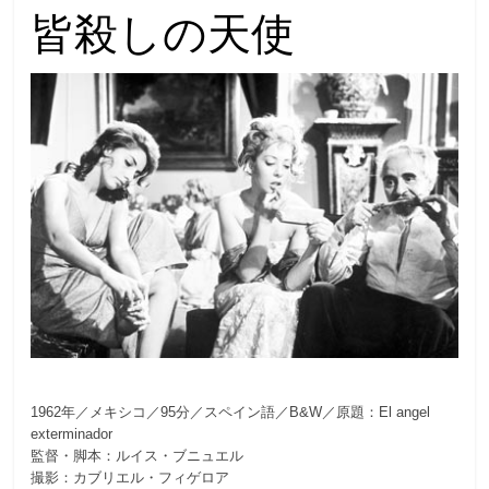
皆殺しの天使
1962年／メキシコ／95分／スペイン語／B&W／原題：El angel
exterminador
監督・脚本：ルイス・ブニュエル
撮影：カブリエル・フィゲロア