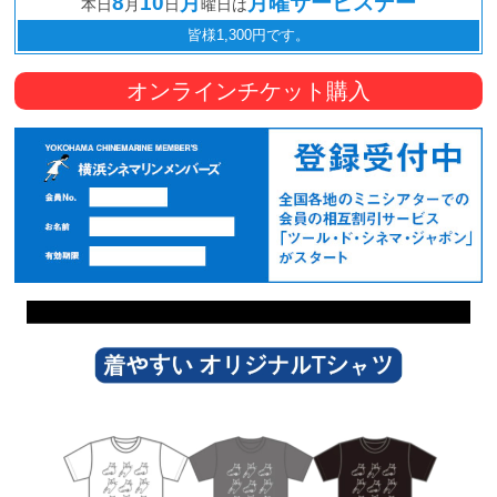
8
10
月
月曜サービスデー
本日
月
日
曜日は
皆様1,300円です。
オンラインチケット購入