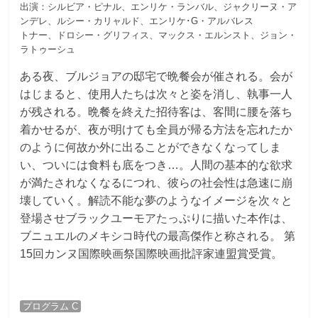
出演：シルビア・ピナル、エンリケ・ランバル、ジャクリーヌ・ア
ンデレ、ルシー・カリャルド、エンリケ･G・アルバレス
トナー、ドロシー・グリフィス、マックス・エルンスト、ジョン・
ラトゥーシュ
ある夜、ブルジョアの邸宅で晩餐会が催される。会が
はじまると、使用人たちは次々と姿を消し、執事一人
が残される。晩餐を終えた招待客は、客間に腰を落ち
着かせるが、夜が明けても全員が帰る方法を忘れたか
のように何故か外に出ることができなくなってしま
い、ついには食料も底をつき…。人間の基本的な欲求
が満たされなくなるにつれ、彼らの社会性は急速に崩
壊していく。解読不能な夢のようなイメージを次々と
登場させブラックユーモアたっぷりに描いた本作は、
ブニュエルのメキシコ時代の最高傑作と称される。 第
15回カンヌ国際映画祭国際映画批評家連盟賞受賞。
プログラム C