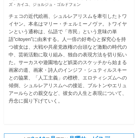
ズ・カイユ、ジョルジュ・ゴルドフェン
チェコの近代絵画、シュルレアリスムを牽引したトワ
イヤン。本名はマリー・チェルミーノヴァ。トワイヤ
ンという通称は、仏語で「市民」という意味の単
語”citoyen”に由来する。人一倍の好奇心と探究心を持
つ彼女は、大戦や共産党政権の台頭など激動の時代の
中、芸術活動に取り組み、独自の表現方法を切り拓い
た。サーカスや遊園地など娯楽のスケッチから始まる
画家の道、画家・詩人のインジフ・シュティルスキー
との協業、「人工主義」の標榜、エロティシズムへの
傾倒、シュルレアリスムへの接近、ブルトンやエリュ
アールらとの親交など、彼女の人生と表現について、
丹念に掘り下げていく。