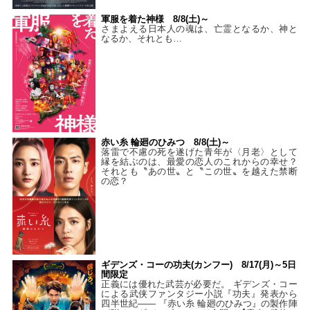
軍服を着た神様 8/8(土)～
さまよえる日本人の魂は、亡霊となるか、神と
なるか、それとも…
赤い糸 輪廻のひみつ 8/8(土)～
落雷で不慮の死を遂げた青年が〈月老〉として
縁を結ぶのは、最愛の恋人のこれからの幸せ？
それとも〝あの世〟と〝この世〟を越えた禁断
の恋？
ギデンズ・コーの功夫(カンフー) 8/17(月)～5日
間限定
正義には優れた武芸が必要だ。 ギデンズ・コー
による武侠ファンタジー小説『功夫』発表から
四半世紀―― 『赤い糸 輪廻のひみつ』の製作陣