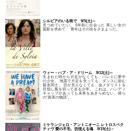
シルビアのいる街で 9/5(土)～
見つめていたい。 6年前に出会った 美しい女の
面影を求めて、 青年はその街をさまよった。
ウィー・ハブ・ア・ドリーム 9/12(土)～
生まれた時から片足がなくても、バレエに夢中
の少女。 地震で片足を失っても、ダンスに励む
親友同士。 目が見えなくても、金メダリストを
目指し風を切って走る少年。 これは、ハンディ
キャップがあっても未来をあきらめない、彼ら
の“真実の物語”。
ミケランジェロ・アントニオーニ レトロスペク
ティヴ 愛の不毛、彷徨える魂 9/19(土)－