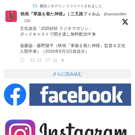
横浜シネマリン リツイートされました
映画『軍服を着た神様』 | 三叉路フィルム
@sansarofilm
·
12h
文化放送「武田砂鉄 ラジオマガジン」
ポッドキャストで聞き逃し無料配信中
遠藤協・藤野陽平（映画『軍服を着た神様』監督＆文化
人類学者）（2026年8月3日放送分）
12
21
X
さらに読み込む