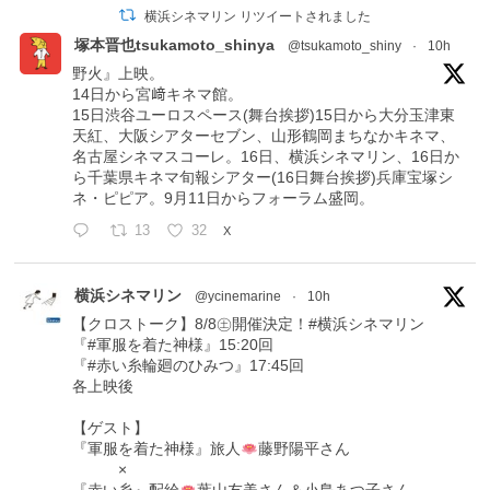
横浜シネマリン リツイートされました
塚本晋也tsukamoto_shinya
@tsukamoto_shiny
·
10h
野火』上映。
14日から宮﨑キネマ館。
15日渋谷ユーロスペース(舞台挨拶)15日から大分玉津東
天紅、大阪シアターセブン、山形鶴岡まちなかキネマ、
名古屋シネマスコーレ。16日、横浜シネマリン、16日か
ら千葉県キネマ旬報シアター(16日舞台挨拶)兵庫宝塚シ
ネ・ピピア。9月11日からフォーラム盛岡。
13
32
X
横浜シネマリン
@ycinemarine
·
10h
【クロストーク】8/8㊏開催決定！#横浜シネマリン
『#軍服を着た神様』15:20回
『#赤い糸輪廻のひみつ』17:45回
各上映後
【ゲスト】
『軍服を着た神様』旅人
藤野陽平さん
×