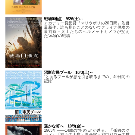
戦場0地点 9/26(土)～
アカデミー賞受賞『マリウポリの20日間』監督
最新作。誰も見たことのないウクライナ侵攻の
最前線－兵士たちのヘルメットカメラが捉え
た“本物”の戦場
沼影市民プール 10/3(土)～
“とあるプールが息を引き取るまでの、49日間の
記録”
遥かな町へ 10/9(金)～
1963年――14歳の“あの日”が甦る。「孤独のグ
ルメ」「神々の山嶺」漫画家・谷口ジローの世