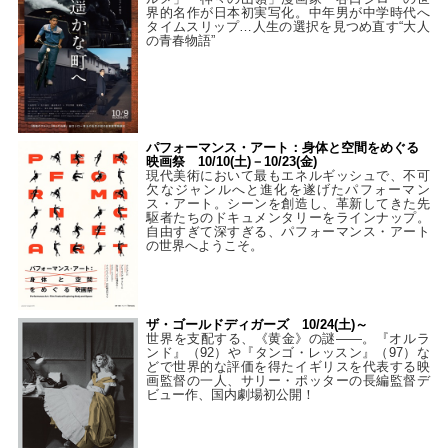
界的名作が日本初実写化。中年男が中学時代へ
タイムスリップ…人生の選択を見つめ直す“大人
の青春物語”
パフォーマンス・アート：身体と空間をめぐる
映画祭 10/10(土)－10/23(金)
現代美術において最もエネルギッシュで、不可
欠なジャンルへと進化を遂げたパフォーマン
ス・アート。シーンを創造し、革新してきた先
駆者たちのドキュメンタリーをラインナップ。
自由すぎて深すぎる、パフォーマンス・アート
の世界へようこそ。
ザ・ゴールドディガーズ 10/24(土)～
世界を支配する、《黄金》の謎――。『オルラ
ンド』（92）や『タンゴ・レッスン』（97）な
どで世界的な評価を得たイギリスを代表する映
画監督の一人、サリー・ポッターの長編監督デ
ビュー作、国内劇場初公開！