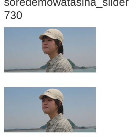
soredemowatasiha_slider
観
730
た
い
映
画
は
こ
の
街
で