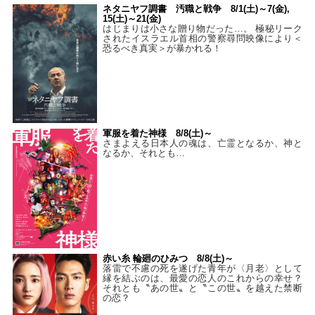
ネタニヤフ調書 汚職と戦争 8/1(土)～7(金),
15(土)～21(金)
はじまりは小さな贈り物だった…。 極秘リーク
されたイスラエル首相の警察尋問映像により＜
恐るべき真実＞が暴かれる！
軍服を着た神様 8/8(土)～
さまよえる日本人の魂は、亡霊となるか、神と
なるか、それとも…
赤い糸 輪廻のひみつ 8/8(土)～
落雷で不慮の死を遂げた青年が〈月老〉として
縁を結ぶのは、最愛の恋人のこれからの幸せ？
それとも〝あの世〟と〝この世〟を越えた禁断
の恋？