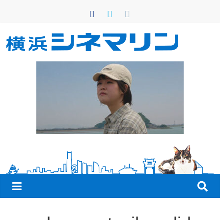
コ
ン
テ
ン
横
ツ
へ
浜
ス
キ
シ
ッ
プ
ネ
マ
リ
ン