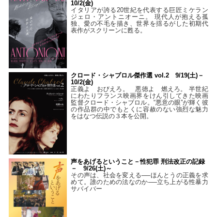
10/2(金)
イタリアが誇る20世紀を代表する巨匠ミケラン
ジェロ・アントニオーニ。 現代人が抱える孤
独、愛の不毛を描き、世界を揺るがした初期代
表作がスクリーンに甦る。
クロード・シャブロル傑作選 vol.2 9/19(土)－
10/2(金)
正義よ おびえろ。 悪徳よ 燃えろ。 半世紀
にわたりフランス映画界をけん引してきた映画
監督クロード・シャブロル。“悪意の眼”が輝く彼
の作品群の中でもとくに容赦のない強烈な魅力
をはなつ伝説の３本を公開。
声をあげるということ－性犯罪 刑法改正の記録
－ 9/26(土)～
その声は、社会を変える──ほんとうの正義を求
めて。誰のための法なのか──立ち上がる性暴力
サバイバー