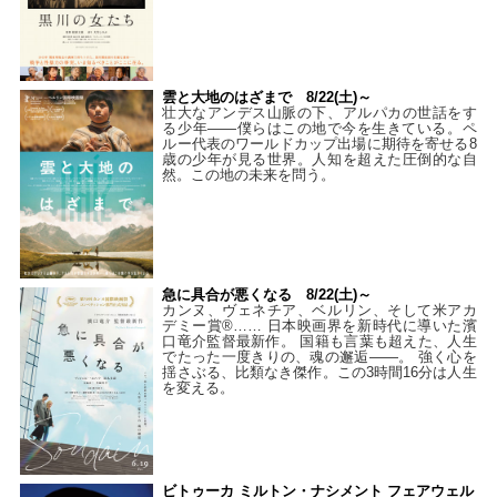
雲と大地のはざまで 8/22(土)～
壮大なアンデス山脈の下、アルパカの世話をす
る少年――僕らはこの地で今を生きている。ペ
ルー代表のワールドカップ出場に期待を寄せる8
歳の少年が見る世界。人知を超えた圧倒的な自
然。この地の未来を問う。
急に具合が悪くなる 8/22(土)～
カンヌ、ヴェネチア、ベルリン、そして米アカ
デミー賞®…… 日本映画界を新時代に導いた濱
口竜介監督最新作。 国籍も言葉も超えた、人生
でたった一度きりの、魂の邂逅――。 強く心を
揺さぶる、比類なき傑作。この3時間16分は人生
を変える。
ビトゥーカ ミルトン・ナシメント フェアウェル