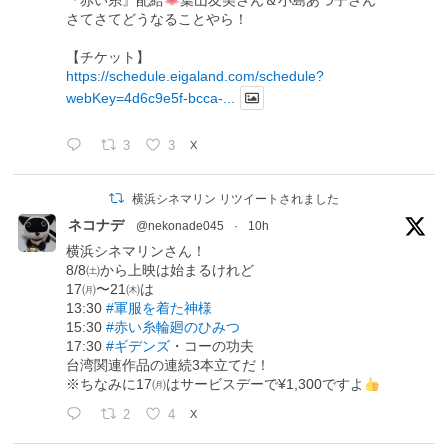
『赤い糸』配給
葉山友美さん＆小島あつ子さん
さてさてどうなることやら！
【チケット】
https://schedule.eigaland.com/schedule?
webKey=4d6c9e5f-bcca-...
3
3
X
横浜シネマリン リツイートされました
ネコナデ
@nekonade045
·
10h
横浜シネマリンさん！
8/8㈯から上映は始まるけれど
17㈪〜21㈭は
13:30
#軍服を着た神様
15:30
#赤い糸輪廻のひみつ
17:30
#ギデンズ
・コーの功夫
台湾関連作品の連続3本立てだ！
※ちなみに17㈪はサービスデーで¥1,300ですよ
2
4
X