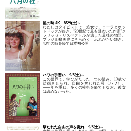
星の時 4K 8/29(土)～
わたしはタイピストで、処⼥で、コーラとホッ
トドッグが好き。“20世紀で最も謎めいた作家”ク
ラリッセ・リスペクトルが遺した最後の物語。
ブラジル映画史にきらめく、忘れがたい輝き。
40年の時を経て⽇本初公開
ハワの手習い 9/5(土)～
この世界で、学びがたった一つの望み。13歳で
結婚させられ、自由を奪われた母〈ハワ〉。
——年を重ね、多くの挫折を経てもなお、彼女
は諦めなかった。
撃たれた自由の声を撮れ 9/5(土)～