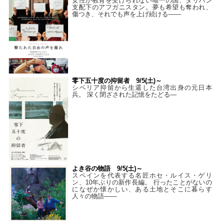
女性が教育を受けられない唯一の国、タリバン
支配下のアフガニスタン。夢も希望も奪われ、
傷つき、それでも声を上げ続ける——
零下五十度の抑留者 9/5(土)～
シベリア抑留から生還した台湾出身の元日本
兵。 深く閉ざされた記憶をたどる—
よき谷の物語 9/5(土)～
スペインを代表する名匠ホセ・ルイス・ゲリ
ン、10年ぶりの新作長編。 行ったことがないの
になぜか懐かしい、ある土地とそこに暮らす
人々の物語――