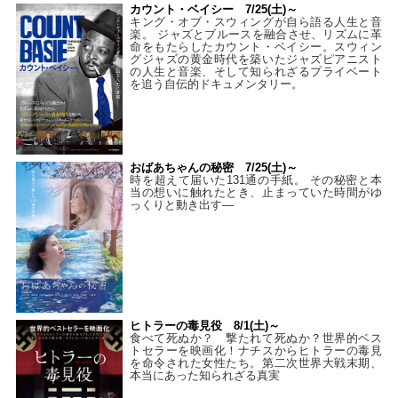
カウント・ベイシー 7/25(土)～
キング・オブ・スウィングが自ら語る人生と音
楽。 ジャズとブルースを融合させ、リズムに革
命をもたらしたカウント・ベイシー。スウィン
グジャズの黄金時代を築いたジャズピアニスト
の人生と音楽、そして知られざるプライベート
を追う自伝的ドキュメンタリー。
おばあちゃんの秘密 7/25(土)～
時を超えて届いた131通の手紙。 その秘密と本
当の想いに触れたとき、止まっていた時間がゆ
っくりと動き出す―
ヒトラーの毒見役 8/1(土)～
食べて死ぬか？ 撃たれて死ぬか？世界的ベス
トセラーを映画化！ナチスからヒトラーの毒見
を命令された女性たち。第二次世界大戦末期、
本当にあった知られざる真実