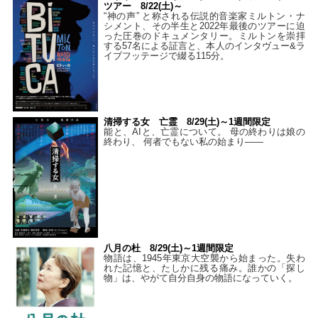
ツアー 8/22(土)～
“神の声” と称される伝説的音楽家ミルトン・ナ
シメント、その半生と2022年最後のツアーに迫
った圧巻のドキュメンタリー。ミルトンを崇拝
する57名による証言と、本人のインタヴュー&ラ
イブフッテージで綴る115分。
清掃する女 亡霊 8/29(土)～1週間限定
能と、AIと、亡霊について。 母の終わりは娘の
終わり、 何者でもない私の始まり――
八月の杜 8/29(土)～1週間限定
物語は、1945年東京大空襲から始まった。失わ
れた記憶と、たしかに残る痛み。誰かの「探し
物」は、やがて自分自身の物語になっていく。