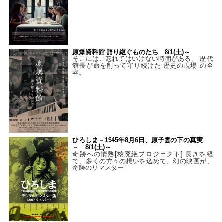
原爆資料館 語り継ぐものたち 8/1(土)～
そこには、忘れてはいけない時間がある。 歴代
館長が命を削って守り続けた”歴史の現場”の全
容。
ひろしま－1945年8月6日、原子雲の下の真実
－ 8/1(土)～
奇跡への情熱[核廃絶プロジェクト] 長きを経
て、多くの方々の想いを込めて、幻の映画が、
奇跡のリマスター