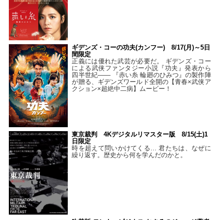
ギデンズ・コーの功夫(カンフー) 8/17(月)～5日
間限定
正義には優れた武芸が必要だ。 ギデンズ・コー
による武侠ファンタジー小説『功夫』発表から
四半世紀―― 『赤い糸 輪廻のひみつ』の製作陣
が贈る、ギデンズワールド全開の【青春×武侠ア
クション×超絶中二病】ムービー！
東京裁判 4Kデジタルリマスター版 8/15(土)1
日限定
時を超えて問いかけてくる… 君たちは、なぜに
繰り返す。歴史から何を学んだのかと。