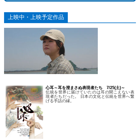
上映中・上映予定作品
心耳～耳を澄まさぬ表現者たち 7/25(土)～
伝統を世界に届けていたのは耳の聞こえない表
現者たちだった。 日本の文化と伝統を世界へ繋
げる手話の縁。