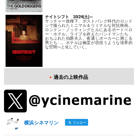
ナイトシフト 10/24(土)～
サッチャー政権下、ポストパンク時代のロンド
ンで撮られたミニマル＆リミナルな対抗映画。
ロンドン・ノッティングヒルにあるポートベロ
ー・ホテル。ライブを終えたバンドマンたち、
おちぶれた伯爵夫人、夜通しポーカーに興じる
男たち…。ホテルは幽霊が彷徨うような境界的
な空間へと化していく。
過去の上映作品
横浜シネマリン
フォロー