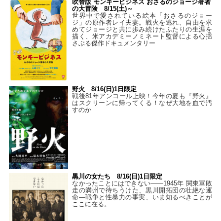
吹替版 モンキービジネス おさるのジョージ著者
の大冒険 8/15(土)～
世界中で愛されている絵本「おさるのジョー
ジ」の原作者レイ夫妻。戦火を逃れ、自由を求
めてジョージと共に歩み続けたふたりの生涯を
描く、米アカデミーノミネート監督による心揺
さぶる傑作ドキュメンタリー
野火 8/16(日)1日限定
戦後81年アンコール上映！今年の夏も『野火』
はスクリーンに帰ってくる！なぜ大地を血で汚
すのか
黒川の女たち 8/16(日)1日限定
なかったことにはできない——1945年 関東軍敗
走の満州で待ちうけた、黒川開拓団の壮絶な運
命―戦争と性暴力の事実、いま知るべきことが
ここに在る。