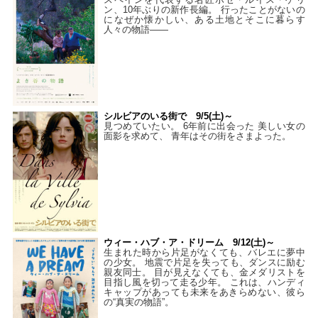
ン、10年ぶりの新作長編。 行ったことがないの
になぜか懐かしい、ある土地とそこに暮らす
人々の物語――
シルビアのいる街で 9/5(土)～
見つめていたい。 6年前に出会った 美しい女の
面影を求めて、 青年はその街をさまよった。
ウィー・ハブ・ア・ドリーム 9/12(土)～
生まれた時から片足がなくても、バレエに夢中
の少女。 地震で片足を失っても、ダンスに励む
親友同士。 目が見えなくても、金メダリストを
目指し風を切って走る少年。 これは、ハンディ
キャップがあっても未来をあきらめない、彼ら
の“真実の物語”。