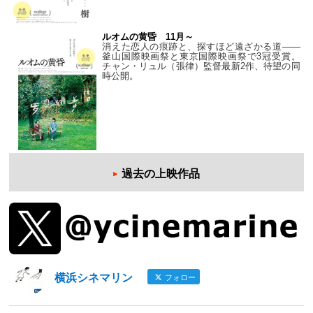
ルオムの黄昏 11月～
消えた恋人の痕跡と、探すほど遠ざかる道——
釜山国際映画祭と東京国際映画祭で3冠受賞。
チャン・リュル（張律）監督最新2作、待望の同
時公開。
過去の上映作品
横浜シネマリン
フォロー