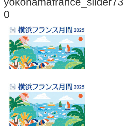
yokohamafrance_slider73
観
0
た
い
映
画
は
こ
の
街
で