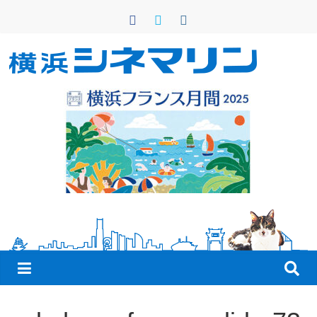
コ
ン
テ
ン
横
ツ
へ
浜
ス
キ
シ
ッ
プ
ネ
マ
リ
ン