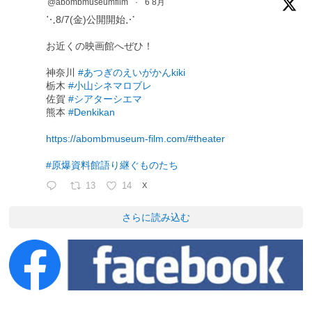
@abombmuseumfilm
·
6 8月
⋱8/7(金)公開開始⋰
お近くの映画館へぜひ！
神奈川
#あつぎのえいがかんkiki
栃木
#小山シネマロブレ
佐賀
#シアターシエマ
熊本
#Denkikan
https://abombmuseum-film.com/#theater
#原爆資料館語り継ぐものたち
13
14
X
さらに読み込む