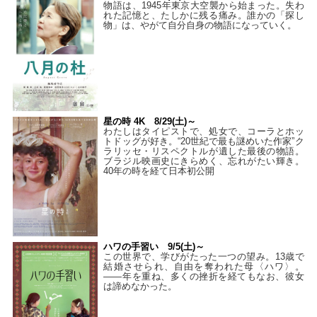
物語は、1945年東京大空襲から始まった。失わ
れた記憶と、たしかに残る痛み。誰かの「探し
物」は、やがて自分自身の物語になっていく。
星の時 4K 8/29(土)～
わたしはタイピストで、処⼥で、コーラとホッ
トドッグが好き。“20世紀で最も謎めいた作家”ク
ラリッセ・リスペクトルが遺した最後の物語。
ブラジル映画史にきらめく、忘れがたい輝き。
40年の時を経て⽇本初公開
ハワの手習い 9/5(土)～
この世界で、学びがたった一つの望み。13歳で
結婚させられ、自由を奪われた母〈ハワ〉。
——年を重ね、多くの挫折を経てもなお、彼女
は諦めなかった。