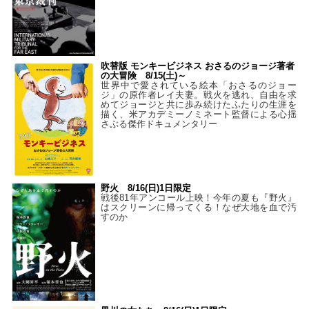
吹替版 モンキービジネス おさるのジョージ著者
の大冒険 8/15(土)～
世界中で愛されている絵本「おさるのジョー
ジ」の原作者レイ夫妻。戦火を逃れ、自由を求
めてジョージと共に歩み続けたふたりの生涯を
描く、米アカデミーノミネート監督による心揺
さぶる傑作ドキュメンタリー
野火 8/16(日)1日限定
戦後81年アンコール上映！今年の夏も『野火』
はスクリーンに帰ってくる！なぜ大地を血で汚
すのか