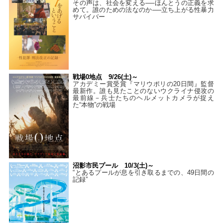
その声は、社会を変える──ほんとうの正義を求
めて。誰のための法なのか──立ち上がる性暴力
サバイバー
戦場0地点 9/26(土)～
アカデミー賞受賞『マリウポリの20日間』監督
最新作。誰も見たことのないウクライナ侵攻の
最前線－兵士たちのヘルメットカメラが捉え
た“本物”の戦場
沼影市民プール 10/3(土)～
“とあるプールが息を引き取るまでの、49日間の
記録”