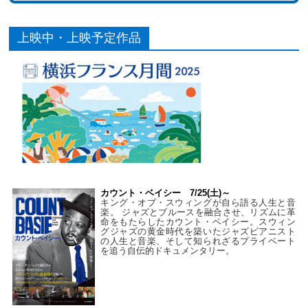
上映中・上映予定作品
カウント・ベイシー 7/25(土)～
キング・オブ・スウィングが自ら語る人生と音
楽。 ジャズとブルースを融合させ、リズムに革
命をもたらしたカウント・ベイシー。スウィン
グジャズの黄金時代を築いたジャズピアニスト
の人生と音楽、そして知られざるプライベート
を追う自伝的ドキュメンタリー。