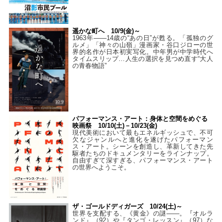
遥かな町へ 10/9(金)～
1963年――14歳の“あの日”が甦る。「孤独のグ
ルメ」「神々の山嶺」漫画家・谷口ジローの世
界的名作が日本初実写化。中年男が中学時代へ
タイムスリップ…人生の選択を見つめ直す“大人
の青春物語”
パフォーマンス・アート：身体と空間をめぐる
映画祭 10/10(土)－10/23(金)
現代美術において最もエネルギッシュで、不可
欠なジャンルへと進化を遂げたパフォーマン
ス・アート。シーンを創造し、革新してきた先
駆者たちのドキュメンタリーをラインナップ。
自由すぎて深すぎる、パフォーマンス・アート
の世界へようこそ。
ザ・ゴールドディガーズ 10/24(土)～
世界を支配する、《黄金》の謎――。『オルラ
ンド』（92）や『タンゴ・レッスン』（97）な