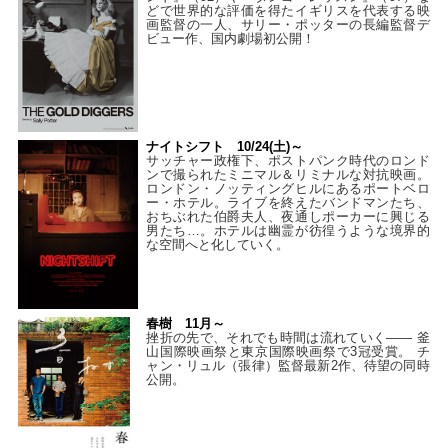
どで世界的な評価を得たイギリスを代表する映
画監督の一人、サリー・ポッターの長編監督デ
ビュー作、国内劇場初公開！
ナイトシフト 10/24(土)～
サッチャー政権下、ポストパンク時代のロンド
ンで撮られたミニマル＆リミナルな対抗映画。
ロンドン・ノッティングヒルにあるポートベロ
ー・ホテル。ライブを終えたバンドマンたち、
おちぶれた伯爵夫人、夜通しポーカーに興じる
男たち…。ホテルは幽霊が彷徨うような境界的
な空間へと化していく。
春樹 11月～
挫折の先で、それでも時間は流れていく—— 釜
山国際映画祭と東京国際映画祭で3冠受賞。 チ
ャン・リュル（張律）監督最新2作、待望の同時
公開。