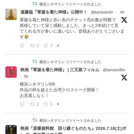
横浜シネマリン リツイートされました
遠藤協『軍服を着た神様』公開中！
@kanouendo
·
4h
軍服を着た神様と赤い糸のチケット売れ数が同数で
推移していて深く感動しました。きっと2本続けて見
てくれる方が多いに違いない。皆様ありがとうございま
す
2
4
X
横浜シネマリン リツイートされました
映画『軍服を着た神様』 | 三叉路フィルム
@sansarofilm
·
5h
横浜シネマリン8/8
作品の枠を超えた台湾クロストーク開催！
お見逃しなく！
2
5
X
横浜シネマリン リツイートされました
映画『原爆資料館 語り継ぐものたち』2026.7.18(土)ポ