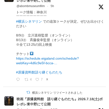
レポレ東中野にて公開
@abombmuseumfilm
·
5h
トーク情報：神奈川
￣￣￣￣￣￣￣￣￣
#横浜シネマリン
での追加トークが決定。ぜひお出かけく
ださい
8/9㊐ 立川直樹監督（オンライン）
8/13㊍ 斉藤俊幸監督（オンライン）
※全て13:25の回上映後
チケット
https://schedule.eigaland.com/schedule?
webKey=4d6c9e5f-bcca-...
#原爆資料館語り継ぐものたち
4
7
X
横浜シネマリン リツイートされました
映画『原爆資料館 語り継ぐものたち』2026.7.18(土)ポ
レポレ東中野にて公開