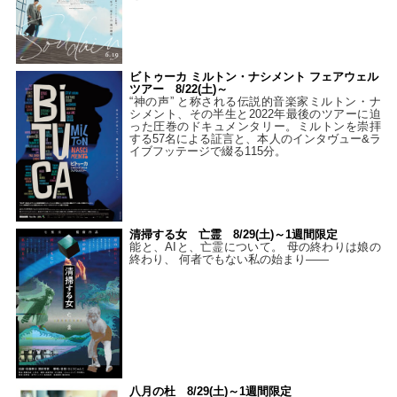
ビトゥーカ ミルトン・ナシメント フェアウェル
ツアー 8/22(土)～
“神の声” と称される伝説的音楽家ミルトン・ナ
シメント、その半生と2022年最後のツアーに迫
った圧巻のドキュメンタリー。ミルトンを崇拝
する57名による証言と、本人のインタヴュー&ラ
イブフッテージで綴る115分。
清掃する女 亡霊 8/29(土)～1週間限定
能と、AIと、亡霊について。 母の終わりは娘の
終わり、 何者でもない私の始まり――
八月の杜 8/29(土)～1週間限定