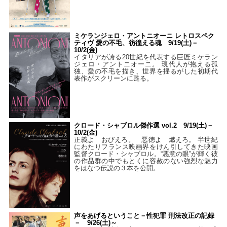
ミケランジェロ・アントニオーニ レトロスペク
ティヴ 愛の不毛、彷徨える魂 9/19(土)－
10/2(金)
イタリアが誇る20世紀を代表する巨匠ミケラン
ジェロ・アントニオーニ。 現代人が抱える孤
独、愛の不毛を描き、世界を揺るがした初期代
表作がスクリーンに甦る。
クロード・シャブロル傑作選 vol.2 9/19(土)－
10/2(金)
正義よ おびえろ。 悪徳よ 燃えろ。 半世紀
にわたりフランス映画界をけん引してきた映画
監督クロード・シャブロル。“悪意の眼”が輝く彼
の作品群の中でもとくに容赦のない強烈な魅力
をはなつ伝説の３本を公開。
声をあげるということ－性犯罪 刑法改正の記録
－ 9/26(土)～