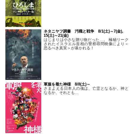
ネタニヤフ調書 汚職と戦争 8/1(土)～7(金),
15(土)～21(金)
はじまりは小さな贈り物だった…。 極秘リーク
されたイスラエル首相の警察尋問映像により＜
恐るべき真実＞が暴かれる！
軍服を着た神様 8/8(土)～
さまよえる日本人の魂は、亡霊となるか、神と
なるか、それとも…