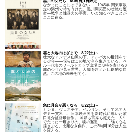
黒川の女たち 8/16(日)1日限定
なかったことにはできない——1945年 関東軍敗
走の満州で待ちうけた、黒川開拓団の壮絶な運
命―戦争と性暴力の事実、いま知るべきことが
ここに在る。
雲と大地のはざまで 8/22(土)～
壮大なアンデス山脈の下、アルパカの世話をす
る少年――僕らはこの地で今を生きている。ペ
ルー代表のワールドカップ出場に期待を寄せる8
歳の少年が見る世界。人知を超えた圧倒的な自
然。この地の未来を問う。
急に具合が悪くなる 8/22(土)～
カンヌ、ヴェネチア、ベルリン、そして米アカ
デミー賞®…… 日本映画界を新時代に導いた濱
口竜介監督最新作。 国籍も言葉も超えた、人生
でたった一度きりの、魂の邂逅――。 強く心を
揺さぶる、比類なき傑作。この3時間16分は人生
を変える。