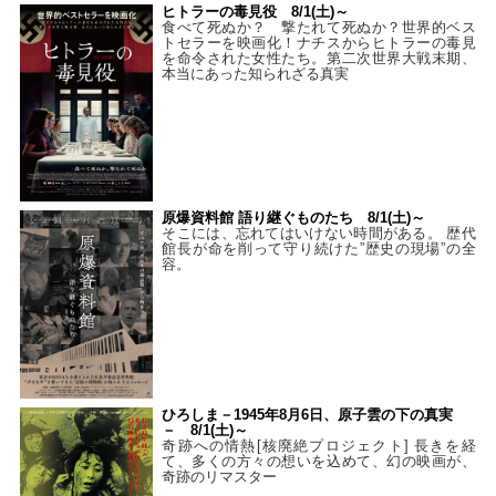
ヒトラーの毒見役 8/1(土)～
食べて死ぬか？ 撃たれて死ぬか？世界的ベス
トセラーを映画化！ナチスからヒトラーの毒見
を命令された女性たち。第二次世界大戦末期、
本当にあった知られざる真実
原爆資料館 語り継ぐものたち 8/1(土)～
そこには、忘れてはいけない時間がある。 歴代
館長が命を削って守り続けた”歴史の現場”の全
容。
ひろしま－1945年8月6日、原子雲の下の真実
－ 8/1(土)～
奇跡への情熱[核廃絶プロジェクト] 長きを経
て、多くの方々の想いを込めて、幻の映画が、
奇跡のリマスター