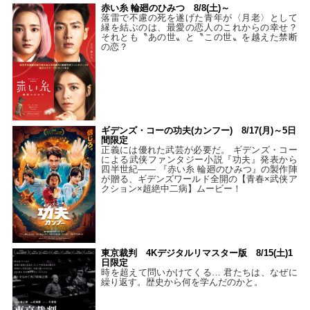
赤い糸 輪廻のひみつ 8/8(土)～
落雷で不慮の死を遂げた青年が〈月老〉として
縁を結ぶのは、最愛の恋人のこれからの幸せ？
それとも〝あの世〟と〝この世〟を越えた禁断
の恋？
ギデンズ・コーの功夫(カンフー) 8/17(月)～5日
間限定
正義には優れた武芸が必要だ。 ギデンズ・コー
による武侠ファンタジー小説『功夫』発表から
四半世紀―― 『赤い糸 輪廻のひみつ』の製作陣
が贈る、ギデンズワールド全開の【青春×武侠ア
クション×超絶中二病】ムービー！
東京裁判 4Kデジタルリマスター版 8/15(土)1
日限定
時を超えて問いかけてくる… 君たちは、なぜに
繰り返す。歴史から何を学んだのかと。