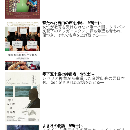
撃たれた自由の声を撮れ 9/5(土)～
女性が教育を受けられない唯一の国、タリバン
支配下のアフガニスタン。夢も希望も奪われ、
傷つき、それでも声を上げ続ける——
零下五十度の抑留者 9/5(土)～
シベリア抑留から生還した台湾出身の元日本
兵。 深く閉ざされた記憶をたどる—
よき谷の物語 9/5(土)～
スペインを代表する名匠ホセ・ルイス・ゲリ