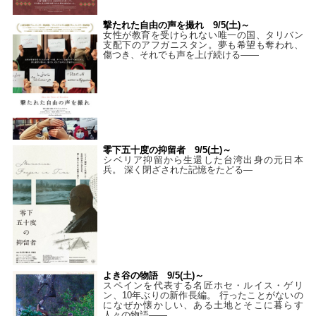
撃たれた自由の声を撮れ 9/5(土)～
女性が教育を受けられない唯一の国、タリバン
支配下のアフガニスタン。夢も希望も奪われ、
傷つき、それでも声を上げ続ける——
零下五十度の抑留者 9/5(土)～
シベリア抑留から生還した台湾出身の元日本
兵。 深く閉ざされた記憶をたどる—
よき谷の物語 9/5(土)～
スペインを代表する名匠ホセ・ルイス・ゲリ
ン、10年ぶりの新作長編。 行ったことがないの
になぜか懐かしい、ある土地とそこに暮らす
人々の物語――