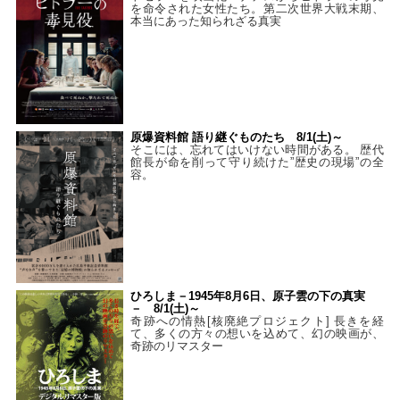
を命令された女性たち。第二次世界大戦末期、
本当にあった知られざる真実
原爆資料館 語り継ぐものたち 8/1(土)～
そこには、忘れてはいけない時間がある。 歴代
館長が命を削って守り続けた”歴史の現場”の全
容。
ひろしま－1945年8月6日、原子雲の下の真実
－ 8/1(土)～
奇跡への情熱[核廃絶プロジェクト] 長きを経
て、多くの方々の想いを込めて、幻の映画が、
奇跡のリマスター