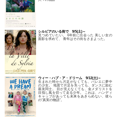
シルビアのいる街で 9/5(土)～
見つめていたい。 6年前に出会った 美しい女の
面影を求めて、 青年はその街をさまよった。
ウィー・ハブ・ア・ドリーム 9/12(土)～
生まれた時から片足がなくても、バレエに夢中
の少女。 地震で片足を失っても、ダンスに励む
親友同士。 目が見えなくても、金メダリストを
目指し風を切って走る少年。 これは、ハンディ
キャップがあっても未来をあきらめない、彼ら
の“真実の物語”。