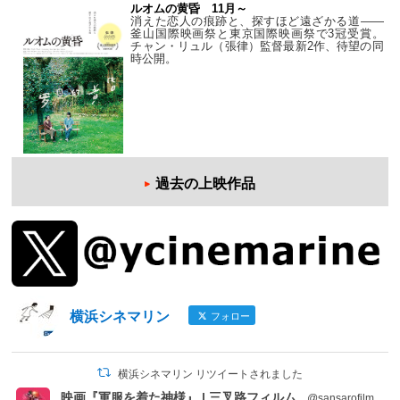
ルオムの黄昏 11月～
消えた恋人の痕跡と、探すほど遠ざかる道——
釜山国際映画祭と東京国際映画祭で3冠受賞。
チャン・リュル（張律）監督最新2作、待望の同
時公開。
過去の上映作品
横浜シネマリン
フォロー
横浜シネマリン リツイートされました
映画『軍服を着た神様』 | 三叉路フィルム
@sansarofilm