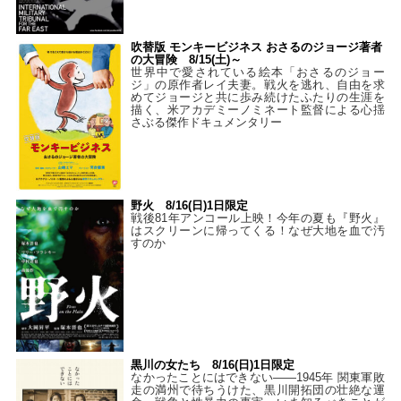
吹替版 モンキービジネス おさるのジョージ著者
の大冒険 8/15(土)～
世界中で愛されている絵本「おさるのジョー
ジ」の原作者レイ夫妻。戦火を逃れ、自由を求
めてジョージと共に歩み続けたふたりの生涯を
描く、米アカデミーノミネート監督による心揺
さぶる傑作ドキュメンタリー
野火 8/16(日)1日限定
戦後81年アンコール上映！今年の夏も『野火』
はスクリーンに帰ってくる！なぜ大地を血で汚
すのか
黒川の女たち 8/16(日)1日限定
なかったことにはできない——1945年 関東軍敗
走の満州で待ちうけた、黒川開拓団の壮絶な運