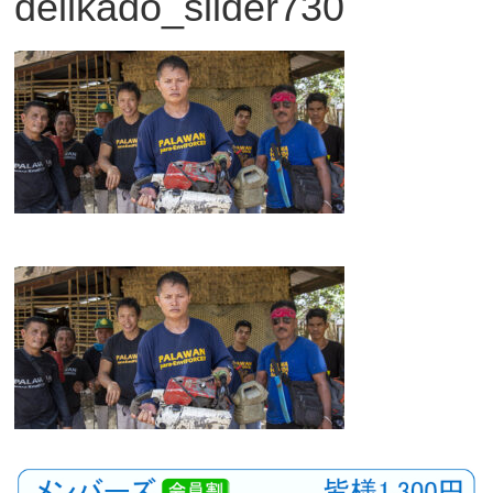
delikado_slider730
観
た
い
映
画
は
こ
の
街
で