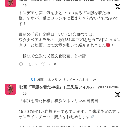
·
19h
トンデモな雰囲気をまといつつある『軍服を着た神
様』ですが、単にジャンルに収まりきらないだけなので
す！
最新の「週刊金曜日」8/7・14合併号では、
ワタナベアキラ氏の「敗戦81年 平和を思うTVドキュメン
タリーと映画」にて文章を割いて紹介されました
！
「愉快で立派な民俗文化映画」との評！
5
5
X
横浜シネマリン リツイートされました
映画『軍服を着た神様』 | 三叉路フィルム
@sansarofilm
·
19h
『軍服を着た神様』横浜シネマリン本日初日！
15:20の回はお席埋まってきています。ご来場予定の方は
オンラインチケット購入をお勧めします