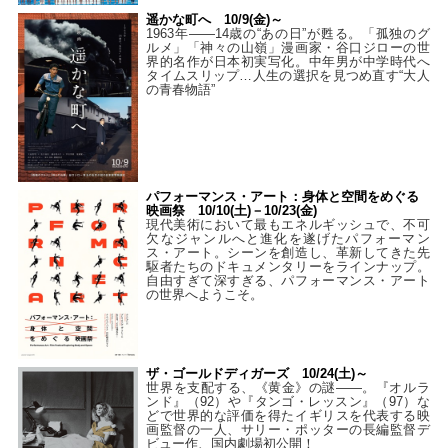
遥かな町へ 10/9(金)～
1963年――14歳の“あの日”が甦る。「孤独のグ
ルメ」「神々の山嶺」漫画家・谷口ジローの世
界的名作が日本初実写化。中年男が中学時代へ
タイムスリップ…人生の選択を見つめ直す“大人
の青春物語”
パフォーマンス・アート：身体と空間をめぐる
映画祭 10/10(土)－10/23(金)
現代美術において最もエネルギッシュで、不可
欠なジャンルへと進化を遂げたパフォーマン
ス・アート。シーンを創造し、革新してきた先
駆者たちのドキュメンタリーをラインナップ。
自由すぎて深すぎる、パフォーマンス・アート
の世界へようこそ。
ザ・ゴールドディガーズ 10/24(土)～
世界を支配する、《黄金》の謎――。『オルラ
ンド』（92）や『タンゴ・レッスン』（97）な
どで世界的な評価を得たイギリスを代表する映
画監督の一人、サリー・ポッターの長編監督デ
ビュー作、国内劇場初公開！