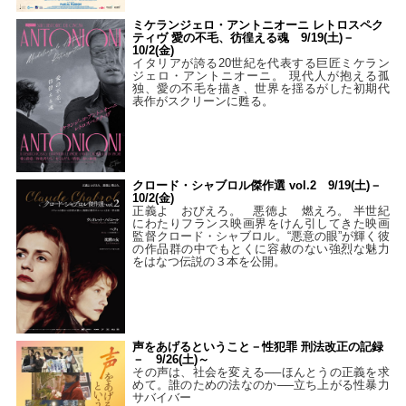
ミケランジェロ・アントニオーニ レトロスペク
ティヴ 愛の不毛、彷徨える魂 9/19(土)－
10/2(金)
イタリアが誇る20世紀を代表する巨匠ミケラン
ジェロ・アントニオーニ。 現代人が抱える孤
独、愛の不毛を描き、世界を揺るがした初期代
表作がスクリーンに甦る。
クロード・シャブロル傑作選 vol.2 9/19(土)－
10/2(金)
正義よ おびえろ。 悪徳よ 燃えろ。 半世紀
にわたりフランス映画界をけん引してきた映画
監督クロード・シャブロル。“悪意の眼”が輝く彼
の作品群の中でもとくに容赦のない強烈な魅力
をはなつ伝説の３本を公開。
声をあげるということ－性犯罪 刑法改正の記録
－ 9/26(土)～
その声は、社会を変える──ほんとうの正義を求
めて。誰のための法なのか──立ち上がる性暴力
サバイバー