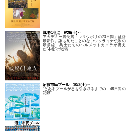
戦場0地点 9/26(土)～
アカデミー賞受賞『マリウポリの20日間』監督
最新作。誰も見たことのないウクライナ侵攻の
最前線－兵士たちのヘルメットカメラが捉え
た“本物”の戦場
沼影市民プール 10/3(土)～
“とあるプールが息を引き取るまでの、49日間の
記録”