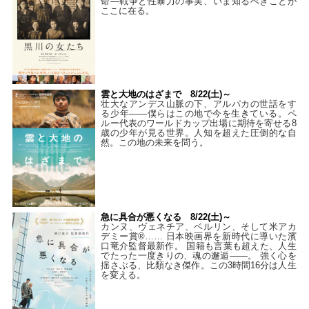
命―戦争と性暴力の事実、いま知るべきことが
ここに在る。
雲と大地のはざまで 8/22(土)～
壮大なアンデス山脈の下、アルパカの世話をす
る少年――僕らはこの地で今を生きている。ペ
ルー代表のワールドカップ出場に期待を寄せる8
歳の少年が見る世界。人知を超えた圧倒的な自
然。この地の未来を問う。
急に具合が悪くなる 8/22(土)～
カンヌ、ヴェネチア、ベルリン、そして米アカ
デミー賞®…… 日本映画界を新時代に導いた濱
口竜介監督最新作。 国籍も言葉も超えた、人生
でたった一度きりの、魂の邂逅――。 強く心を
揺さぶる、比類なき傑作。この3時間16分は人生
を変える。