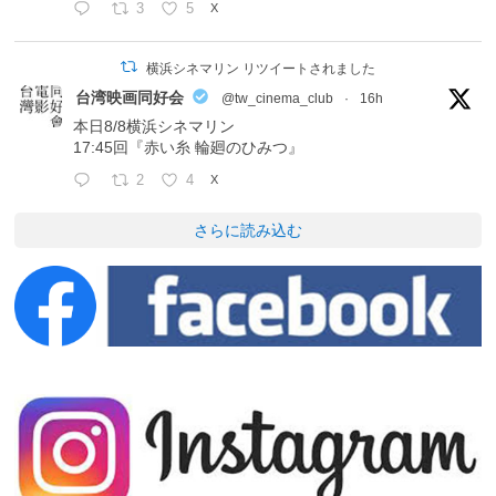
3
5
X
横浜シネマリン リツイートされました
台湾映画同好会
@tw_cinema_club
·
16h
本日8/8横浜シネマリン
17:45回『赤い糸 輪廻のひみつ』
2
4
X
さらに読み込む