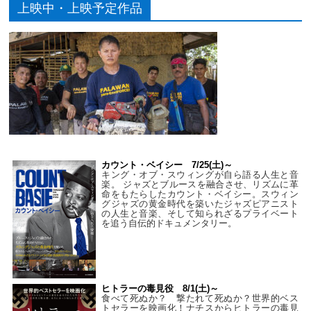
上映中・上映予定作品
カウント・ベイシー 7/25(土)～
キング・オブ・スウィングが自ら語る人生と音
楽。 ジャズとブルースを融合させ、リズムに革
命をもたらしたカウント・ベイシー。スウィン
グジャズの黄金時代を築いたジャズピアニスト
の人生と音楽、そして知られざるプライベート
を追う自伝的ドキュメンタリー。
ヒトラーの毒見役 8/1(土)～
食べて死ぬか？ 撃たれて死ぬか？世界的ベス
トセラーを映画化！ナチスからヒトラーの毒見