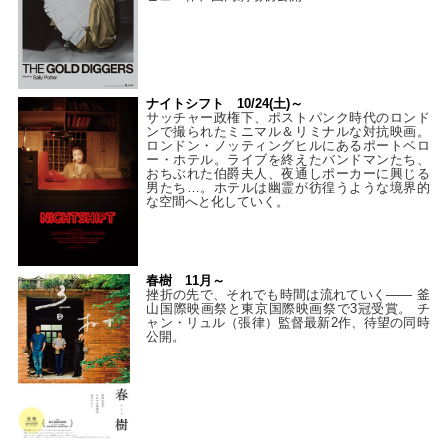
ナイトシフト 10/24(土)～
サッチャー政権下、ポストパンク時代のロンド
ンで撮られたミニマル＆リミナルな対抗映画。
ロンドン・ノッティングヒルにあるポートベロ
ー・ホテル。ライブを終えたバンドマンたち、
おちぶれた伯爵夫人、夜通しポーカーに興じる
男たち…。ホテルは幽霊が彷徨うような境界的
な空間へと化していく。
春樹 11月～
挫折の先で、それでも時間は流れていく—— 釜
山国際映画祭と東京国際映画祭で3冠受賞。 チ
ャン・リュル（張律）監督最新2作、待望の同時
公開。