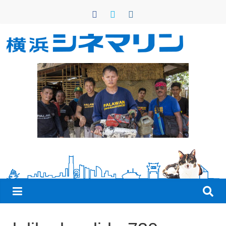
コ
ン
テ
ン
横
ツ
へ
浜
ス
キ
シ
ッ
プ
ネ
マ
リ
ン