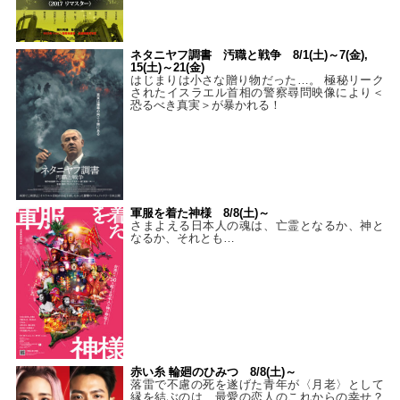
ネタニヤフ調書 汚職と戦争 8/1(土)～7(金),
15(土)～21(金)
はじまりは小さな贈り物だった…。 極秘リーク
されたイスラエル首相の警察尋問映像により＜
恐るべき真実＞が暴かれる！
軍服を着た神様 8/8(土)～
さまよえる日本人の魂は、亡霊となるか、神と
なるか、それとも…
赤い糸 輪廻のひみつ 8/8(土)～
落雷で不慮の死を遂げた青年が〈月老〉として
縁を結ぶのは、最愛の恋人のこれからの幸せ？