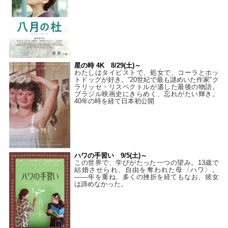
星の時 4K 8/29(土)～
わたしはタイピストで、処⼥で、コーラとホッ
トドッグが好き。“20世紀で最も謎めいた作家”ク
ラリッセ・リスペクトルが遺した最後の物語。
ブラジル映画史にきらめく、忘れがたい輝き。
40年の時を経て⽇本初公開
ハワの手習い 9/5(土)～
この世界で、学びがたった一つの望み。13歳で
結婚させられ、自由を奪われた母〈ハワ〉。
——年を重ね、多くの挫折を経てもなお、彼女
は諦めなかった。