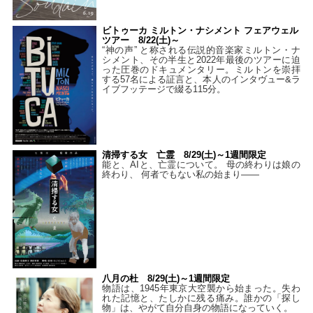
ビトゥーカ ミルトン・ナシメント フェアウェル
ツアー 8/22(土)～
“神の声” と称される伝説的音楽家ミルトン・ナ
シメント、その半生と2022年最後のツアーに迫
った圧巻のドキュメンタリー。ミルトンを崇拝
する57名による証言と、本人のインタヴュー&ラ
イブフッテージで綴る115分。
清掃する女 亡霊 8/29(土)～1週間限定
能と、AIと、亡霊について。 母の終わりは娘の
終わり、 何者でもない私の始まり――
八月の杜 8/29(土)～1週間限定
物語は、1945年東京大空襲から始まった。失わ
れた記憶と、たしかに残る痛み。誰かの「探し
物」は、やがて自分自身の物語になっていく。