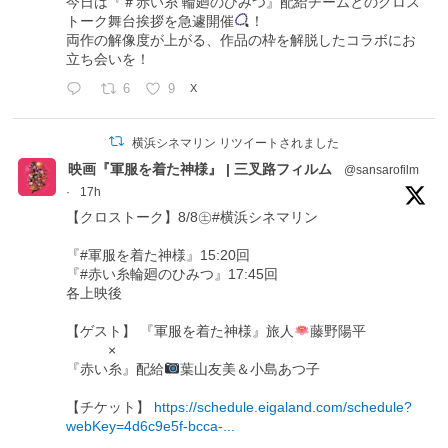
今日は『＃赤い糸 輪廻のひみつ』配給チームとのクロス
トーク舞台挨拶を急遽開催
！
両作の解像度が上がる、作品の枠を解脱したコラボにお
立ち会いを！
6
9
X
横浜シネマリン リツイートされました
映画『軍服を着た神様』 | 三叉路フィルム
@sansarofilm
·
17h
【クロストーク】8/8㊏#横浜シネマリン
『#軍服を着た神様』15:20回
『#赤い糸輪廻のひみつ』17:45回
各上映後
【ゲスト】 『軍服を着た神様』旅人
藤野陽平
×
『赤い糸』配給
葉山友美＆小島あつ子
【チケット】
https://schedule.eigaland.com/schedule?
webKey=4d6c9e5f-bcca-...