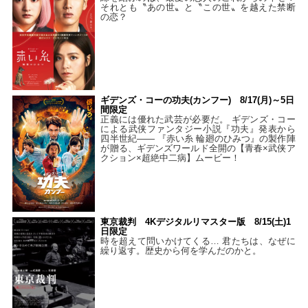
それとも〝あの世〟と〝この世〟を越えた禁断
の恋？
ギデンズ・コーの功夫(カンフー) 8/17(月)～5日
間限定
正義には優れた武芸が必要だ。 ギデンズ・コー
による武侠ファンタジー小説『功夫』発表から
四半世紀―― 『赤い糸 輪廻のひみつ』の製作陣
が贈る、ギデンズワールド全開の【青春×武侠ア
クション×超絶中二病】ムービー！
東京裁判 4Kデジタルリマスター版 8/15(土)1
日限定
時を超えて問いかけてくる… 君たちは、なぜに
繰り返す。歴史から何を学んだのかと。