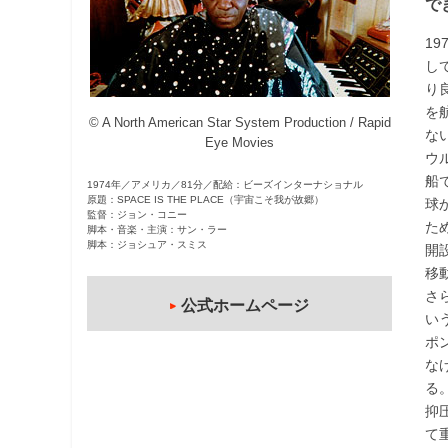
で
観
1
た
し
い
り
映
を
画
© A North American Star System Production / Rapid
な
は
Eye Movies
ウ
こ
船
1974年／アメリカ／81分／配給：ビーズインターナショナル
の
原題：SPACE IS THE PLACE（宇宙こそ我が故郷）
球
街
監督：ジョン・コニー
た
脚本・音楽・主演：サン・ラー
で
脚本：ジョシュア・スミス
開
移
さ
公式ホームページ
い
ポ
な
る
抑
て