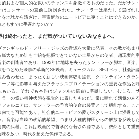
団的および個人的な救いのチャンスを象徴するものだった。だがサン
ーはコンサートの直前に誘拐された。サン・ラーは果たして選ばれ
々を地球から遠ざけ、宇宙解放のユートピアに導くことはできるのか
れともすでに手遅れなのか？
界は終わったと、まだ気がついていないみなさまへ。
ヴァンギャルド・フリー・ジャズの音源を大量に発表、その数があま
も膨大なため誰も全貌を把握できていない土星からの使者、超現実的
音楽の創造者であり、1993年に地球を去ったサン・ラーが脚本、音楽
演をつとめた漆黒の革新的SF映画。ミュージカル、SFオペラ、社会評
組み合わせた、まったく新しい映画体験を提供、クエンティン・タラ
ィーノ等に影響を与えたブラックスプロイテーションの重要な作品と
人もいる。それでも本作はジャンルの慣習に準拠しない。むしろ、
・ラーの鋭い精神状態を視覚的に表したものだ。常に晴れて活気のあ
リフォルニアは、サン・ラーの予言的使命の装置として機能する。こ
は何でも可能であり、社会的ユートピアの夢がスクリーン上に浸透し
る。音楽は当時の政治的希望、つまり人種的抑圧からの解放を反映し
河間の兵器。これは映画的で哲学的な若さの源であり、依然として重
意味を放つ、時代を超えた傑作である。