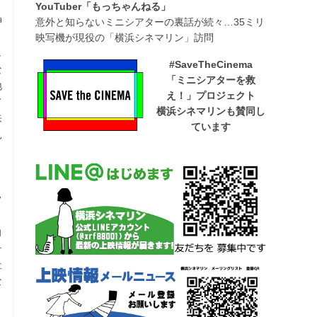
YouTuber「もっちゃんねる」
神
意外と知らないミニシアターの裏話が続々…35ミリ
映写機が現役の「横浜シネマリン」訪問
し
#SaveTheCinema
な
「ミニシアターを救
地
え！」プロジェクト
て
横浜シネマリンも賛同し
来
ています
見
」
フ
、
向
そ
社
な