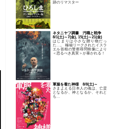
跡のリマスター
ネタニヤフ調書 汚職と戦争
8/1(土)～7(金), 15(土)～21(金)
はじまりは小さな贈り物だっ
た…。 極秘リークされたイスラ
エル首相の警察尋問映像により
＜恐るべき真実＞が暴かれる！
軍服を着た神様 8/8(土)～
さまよえる日本人の魂は、亡霊
となるか、神となるか、それと
も…