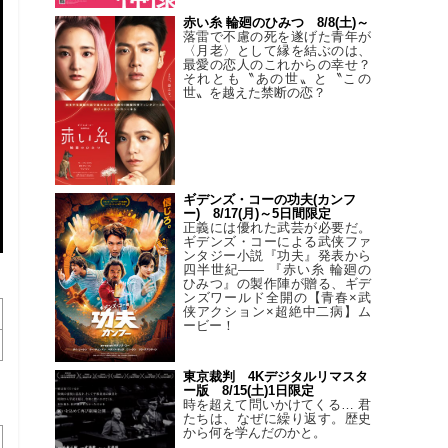
赤い糸 輪廻のひみつ 8/8(土)～
落雷で不慮の死を遂げた青年が
〈月老〉として縁を結ぶのは、
最愛の恋人のこれからの幸せ？
それとも〝あの世〟と〝この
世〟を越えた禁断の恋？
ギデンズ・コーの功夫(カンフ
ー) 8/17(月)～5日間限定
正義には優れた武芸が必要だ。
ギデンズ・コーによる武侠ファ
ンタジー小説『功夫』発表から
四半世紀―― 『赤い糸 輪廻の
ひみつ』の製作陣が贈る、ギデ
ンズワールド全開の【青春×武
侠アクション×超絶中二病】ム
ービー！
東京裁判 4Kデジタルリマスタ
ー版 8/15(土)1日限定
時を超えて問いかけてくる… 君
たちは、なぜに繰り返す。歴史
から何を学んだのかと。