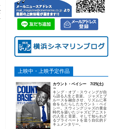
キ
ズ
を
上映中・上映予定作品
カウント・ベイシー 7/25(土)
～
キング・オブ・スウィングが自
ら語る人生と音楽。 ジャズとブ
ルースを融合させ、リズムに革
命をもたらしたカウント・ベイ
シー。スウィングジャズの黄金
時代を築いたジャズピアニスト
の人生と音楽、そして知られざ
るプライベートを追う自伝的ド
キュメンタリー。