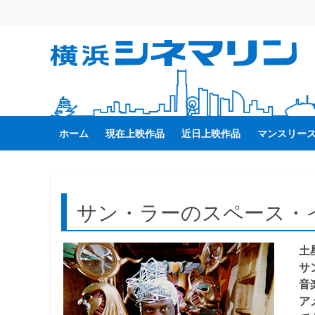
コ
ン
テ
横
ン
ツ
へ
浜
ス
キ
ホーム
現在上映作品
近日上映作品
マンスリー
シ
ッ
プ
ネ
サン・ラーのスペース・
マ
土
リ
サ
音
ン
ア