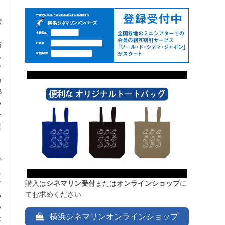
踪
よ
宙
ら
ソ
宙
地
る
を
間
と
で
し
す
購入は
シネマリン受付
または
オンラインショップ
に
てお求めください
る
っ
横浜シネマリンオンラインショップ
た