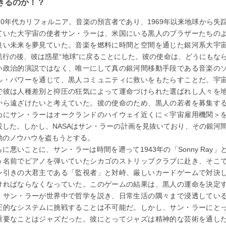
きるのか！？
970年代カリフォルニア。音楽の預言者であり、1969年以来地球から失
ていた大宇宙の使者サン・ラーは、米国にいる黒人のブラザーたちの
良い未来を夢見ていた。音楽を燃料に時間と空間を通じた銀河系大宇
航行の後、彼は惑星“地球”に戻ることにした。彼の使命は、どうにもな
い政治的演説ではなく、唯一にして真の銀河間移動手段である音楽の
ル・パワーを通じて、黒人コミュニティに救いをもたらすことだ。宇
で彼は人種差別と抑圧の狂気によって運命づけられた選ばれし人々を
から遠ざけたいと考えていた。彼の使命のため、黒人の若者を募集す
めにサン・ラーはオークランドのハイウェイ近くに＜宇宙雇用機関＞
設した。しかし、NASAはサン・ラーの計画を見抜いており、その銀河
動のノウハウを盗もうとする。
らに悪いことに、サン・ラーは時間を遡って1943年の「Sonny Ray」
う名前でピアノを弾いていたシカゴのストリップクラブに赴き、そこ
ン引きの大君主である「監視者」と対峙、厳しいカードゲームで対決
ければならなくなっていた。このゲームの結果は、黒人の運命を決定
。サン・ラーが世界中で哲学を説き、日常生活の隅々まで浸透してい
圧的なシステムに挑戦することは不可能だ。しかし、サン・ラーにと
重要なことはジャズだった。彼にとってジャズは精神的な芸術を通し