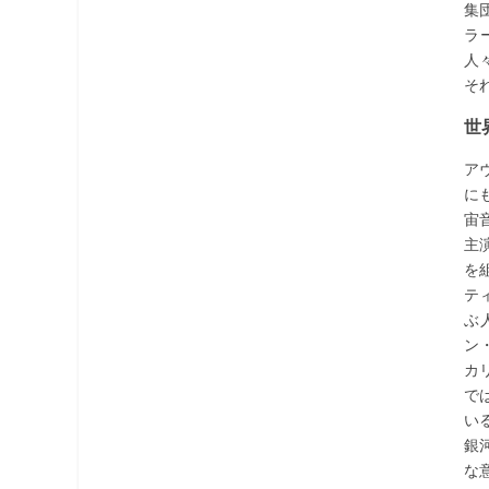
集
ラ
人
そ
世
ア
に
宙
主
を
テ
ぶ
ン
カ
で
い
銀
な