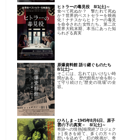
ヒトラーの毒見役 8/1(土)～
食べて死ぬか？ 撃たれて死ぬ
か？世界的ベストセラーを映画
化！ナチスからヒトラーの毒見
を命令された女性たち。第二次
世界大戦末期、本当にあった知
られざる真実
原爆資料館 語り継ぐものたち
8/1(土)～
そこには、忘れてはいけない時
間がある。 歴代館長が命を削っ
て守り続けた”歴史の現場”の全
容。
ひろしま－1945年8月6日、原子
雲の下の真実－ 8/1(土)～
奇跡への情熱[核廃絶プロジェク
ト] 長きを経て、多くの方々の
想いを込めて、幻の映画が、奇