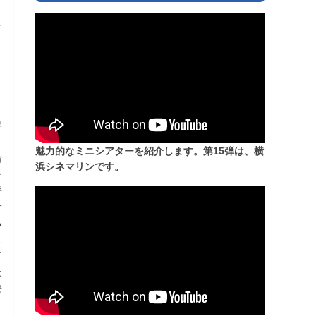
・
し
。
り
宇
、
魅力的なミニシアターを紹介します。第15弾は、横
論
浜シネマリンです。
ン
呼
サ
る
こ
て
た
要