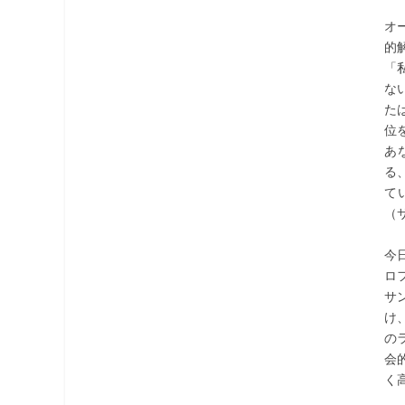
オ
的
「
な
た
位
あ
る
て
（
今
ロ
サ
け
の
会
く