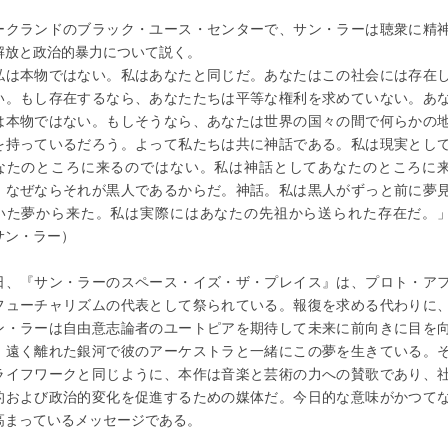
ークランドのブラック・ユース・センターで、サン・ラーは聴衆に精
解放と政治的暴力について説く。
私は本物ではない。私はあなたと同じだ。あなたはこの社会には存在
い。もし存在するなら、あなたたちは平等な権利を求めていない。あ
は本物ではない。もしそうなら、あなたは世界の国々の間で何らかの
を持っているだろう。よって私たちは共に神話である。私は現実とし
なたのところに来るのではない。私は神話としてあなたのところに
、なぜならそれが黒人であるからだ。神話。私は黒人がずっと前に夢
いた夢から来た。私は実際にはあなたの先祖から送られた存在だ。
サン・ラー）
日、『サン・ラーのスペース・イズ・ザ・プレイス』は、プロト・ア
フューチャリズムの代表として祭られている。報復を求める代わりに
ン・ラーは自由意志論者のユートピアを期待して未来に前向きに目を
、遠く離れた銀河で彼のアーケストラと一緒にこの夢を生きている。
ライフワークと同じように、本作は音楽と芸術の力への賛歌であり、
的および政治的変化を促進するための媒体だ。今日的な意味がかつて
高まっているメッセージである。