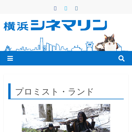
コ
ン
テ
ン
横
ツ
へ
浜
ス
キ
シ
ッ
プ
ネ
プロミスト・ランド
マ
リ
ン