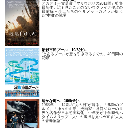
アカデミー賞受賞『マリウポリの20日間』監督
最新作。誰も見たことのないウクライナ侵攻の
最前線－兵士たちのヘルメットカメラが捉え
た“本物”の戦場
沼影市民プール 10/3(土)～
“とあるプールが息を引き取るまでの、49日間の
記録”
遥かな町へ 10/9(金)～
1963年――14歳の“あの日”が甦る。「孤独のグ
ルメ」「神々の山嶺」漫画家・谷口ジローの世
界的名作が日本初実写化。中年男が中学時代へ
タイムスリップ…人生の選択を見つめ直す“大人
の青春物語”