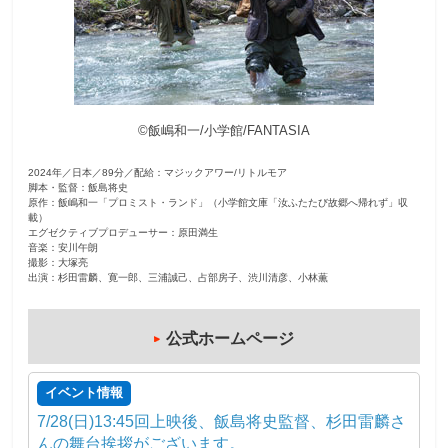
観
た
い
映
©︎飯嶋和一/小学館/FANTASIA
画
は
2024年／日本／89分／配給：マジックアワー/リトルモア
こ
脚本・監督：飯島将史
の
原作：飯嶋和一「プロミスト・ランド」（小学館文庫「汝ふたたび故郷へ帰れず」収
載）
街
エグゼクティブプロデューサー：原田満生
音楽：安川午朗
で
撮影：大塚亮
出演：杉田雷麟、寛一郎、三浦誠己、占部房子、渋川清彦、小林薫
公式ホームページ
イベント情報
7/28(日)13:45回上映後、飯島将史監督、杉田雷麟さ
んの舞台挨拶がございます。