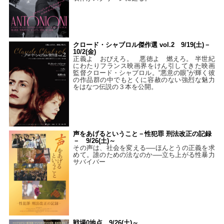
クロード・シャブロル傑作選 vol.2 9/19(土)－
10/2(金)
正義よ おびえろ。 悪徳よ 燃えろ。 半世紀
にわたりフランス映画界をけん引してきた映画
監督クロード・シャブロル。“悪意の眼”が輝く彼
の作品群の中でもとくに容赦のない強烈な魅力
をはなつ伝説の３本を公開。
声をあげるということ－性犯罪 刑法改正の記録
－ 9/26(土)～
その声は、社会を変える──ほんとうの正義を求
めて。誰のための法なのか──立ち上がる性暴力
サバイバー
戦場0地点 9/26(土)～