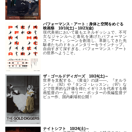
パフォーマンス・アート：身体と空間をめぐる
映画祭 10/10(土)－10/23(金)
現代美術において最もエネルギッシュで、不可
欠なジャンルへと進化を遂げたパフォーマン
ス・アート。シーンを創造し、革新してきた先
駆者たちのドキュメンタリーをラインナップ。
自由すぎて深すぎる、パフォーマンス・アート
の世界へようこそ。
ザ・ゴールドディガーズ 10/24(土)～
世界を支配する、《黄金》の謎――。『オルラ
ンド』（92）や『タンゴ・レッスン』（97）な
どで世界的な評価を得たイギリスを代表する映
画監督の一人、サリー・ポッターの長編監督デ
ビュー作、国内劇場初公開！
ナイトシフト 10/24(土)～