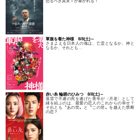
恐るべき真実＞が暴かれる！
軍服を着た神様 8/8(土)～
さまよえる日本人の魂は、亡霊となるか、神と
なるか、それとも…
赤い糸 輪廻のひみつ 8/8(土)～
落雷で不慮の死を遂げた青年が〈月老〉として
縁を結ぶのは、最愛の恋人のこれからの幸せ？
それとも〝あの世〟と〝この世〟を越えた禁断
の恋？