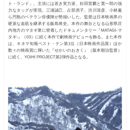
ト・ランド」。主演には若き実力派、杉田雷麟と寛一郎の強
力なタッグが実現。三浦誠己、占部房子、渋川清彦、小林薫
ら円熟のベテラン俳優陣が勢揃いした。監督は日本映画界の
硬派な血筋を継承する飯島将史。本作の舞台となる山形県庄
内地方のマタギ衆に密着したドキュメンタリー『MATAGI-マ
タギ-』（03）に続く本作で劇映画デビューを飾る。また本作
は、キネマ旬報ベスト・テン第1位（日本映画作品賞）ほか
数々の映画賞に輝いた『せかいのおきく』（阪本順治監督）
に続く、YOIHI PROJECT第2弾作品となる。