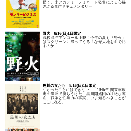
描く、米アカデミーノミネート監督による心揺
さぶる傑作ドキュメンタリー
野火 8/16(日)1日限定
戦後81年アンコール上映！今年の夏も『野火』
はスクリーンに帰ってくる！なぜ大地を血で汚
すのか
黒川の女たち 8/16(日)1日限定
なかったことにはできない——1945年 関東軍敗
走の満州で待ちうけた、黒川開拓団の壮絶な運
命―戦争と性暴力の事実、いま知るべきことが
ここに在る。