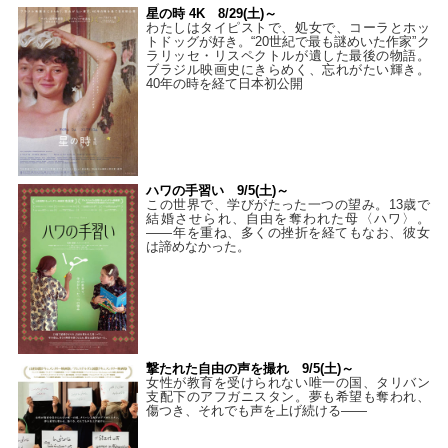
星の時 4K 8/29(土)～
わたしはタイピストで、処⼥で、コーラとホッ
トドッグが好き。“20世紀で最も謎めいた作家”ク
ラリッセ・リスペクトルが遺した最後の物語。
ブラジル映画史にきらめく、忘れがたい輝き。
40年の時を経て⽇本初公開
ハワの手習い 9/5(土)～
この世界で、学びがたった一つの望み。13歳で
結婚させられ、自由を奪われた母〈ハワ〉。
——年を重ね、多くの挫折を経てもなお、彼女
は諦めなかった。
撃たれた自由の声を撮れ 9/5(土)～
女性が教育を受けられない唯一の国、タリバン
支配下のアフガニスタン。夢も希望も奪われ、
傷つき、それでも声を上げ続ける——