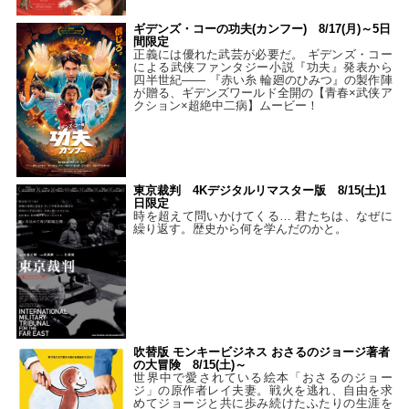
ギデンズ・コーの功夫(カンフー) 8/17(月)～5日
間限定
正義には優れた武芸が必要だ。 ギデンズ・コー
による武侠ファンタジー小説『功夫』発表から
四半世紀―― 『赤い糸 輪廻のひみつ』の製作陣
が贈る、ギデンズワールド全開の【青春×武侠ア
クション×超絶中二病】ムービー！
東京裁判 4Kデジタルリマスター版 8/15(土)1
日限定
時を超えて問いかけてくる… 君たちは、なぜに
繰り返す。歴史から何を学んだのかと。
吹替版 モンキービジネス おさるのジョージ著者
の大冒険 8/15(土)～
世界中で愛されている絵本「おさるのジョー
ジ」の原作者レイ夫妻。戦火を逃れ、自由を求
めてジョージと共に歩み続けたふたりの生涯を