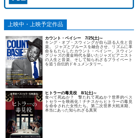
上映中・上映予定作品
カウント・ベイシー 7/25(土)～
キング・オブ・スウィングが自ら語る人生と音
楽。 ジャズとブルースを融合させ、リズムに革
命をもたらしたカウント・ベイシー。スウィン
グジャズの黄金時代を築いたジャズピアニスト
の人生と音楽、そして知られざるプライベート
を追う自伝的ドキュメンタリー。
ヒトラーの毒見役 8/1(土)～
食べて死ぬか？ 撃たれて死ぬか？世界的ベス
トセラーを映画化！ナチスからヒトラーの毒見
を命令された女性たち。第二次世界大戦末期、
本当にあった知られざる真実