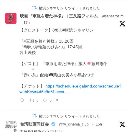
横浜シネマリン リツイートされました
映画『軍服を着た神様』 | 三叉路フィルム
@sansarofilm
·
17h
【クロストーク】8/8㊏#横浜シネマリン
『#軍服を着た神様』15:20回
『#赤い糸輪廻のひみつ』17:45回
各上映後
【ゲスト】 『軍服を着た神様』旅人
藤野陽平
×
『赤い糸』配給
葉山友美＆小島あつ子
【チケット】
https://schedule.eigaland.com/schedule?
webKey=4d6c9e5f-bcca-...
3
5
X
横浜シネマリン リツイートされました
台湾映画同好会
@tw_cinema_club
·
15h
本日8/8横浜シネマリン