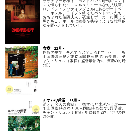
サッチャー政権下、ポストパンク時代のロンド
ンで撮られたミニマル＆リミナルな対抗映画。
ロンドン・ノッティングヒルにあるポートベロ
ー・ホテル。ライブを終えたバンドマンたち、
おちぶれた伯爵夫人、夜通しポーカーに興じる
男たち…。ホテルは幽霊が彷徨うような境界的
な空間へと化していく。
春樹 11月～
挫折の先で、それでも時間は流れていく—— 釜
山国際映画祭と東京国際映画祭で3冠受賞。 チ
ャン・リュル（張律）監督最新2作、待望の同時
公開。
ルオムの黄昏 11月～
消えた恋人の痕跡と、探すほど遠ざかる道——
釜山国際映画祭と東京国際映画祭で3冠受賞。
チャン・リュル（張律）監督最新2作、待望の同
時公開。