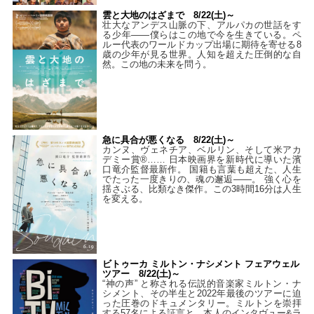
雲と大地のはざまで 8/22(土)～
壮大なアンデス山脈の下、アルパカの世話をす
る少年――僕らはこの地で今を生きている。ペ
ルー代表のワールドカップ出場に期待を寄せる8
歳の少年が見る世界。人知を超えた圧倒的な自
然。この地の未来を問う。
急に具合が悪くなる 8/22(土)～
カンヌ、ヴェネチア、ベルリン、そして米アカ
デミー賞®…… 日本映画界を新時代に導いた濱
口竜介監督最新作。 国籍も言葉も超えた、人生
でたった一度きりの、魂の邂逅――。 強く心を
揺さぶる、比類なき傑作。この3時間16分は人生
を変える。
ビトゥーカ ミルトン・ナシメント フェアウェル
ツアー 8/22(土)～
“神の声” と称される伝説的音楽家ミルトン・ナ
シメント、その半生と2022年最後のツアーに迫
った圧巻のドキュメンタリー。ミルトンを崇拝
する57名による証言と、本人のインタヴュー&ラ