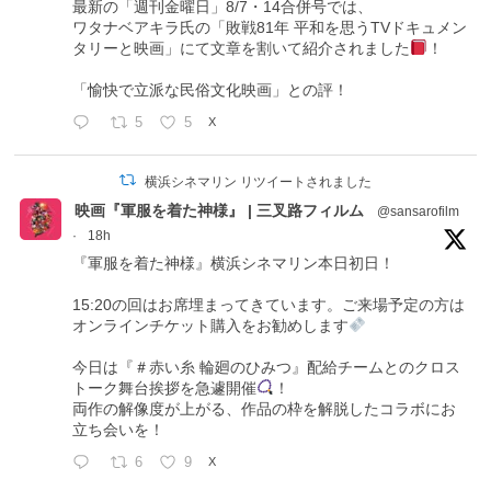
最新の「週刊金曜日」8/7・14合併号では、
ワタナベアキラ氏の「敗戦81年 平和を思うTVドキュメン
タリーと映画」にて文章を割いて紹介されました
！
「愉快で立派な民俗文化映画」との評！
5
5
X
横浜シネマリン リツイートされました
映画『軍服を着た神様』 | 三叉路フィルム
@sansarofilm
·
18h
『軍服を着た神様』横浜シネマリン本日初日！
15:20の回はお席埋まってきています。ご来場予定の方は
オンラインチケット購入をお勧めします
今日は『＃赤い糸 輪廻のひみつ』配給チームとのクロス
トーク舞台挨拶を急遽開催
！
両作の解像度が上がる、作品の枠を解脱したコラボにお
立ち会いを！
6
9
X