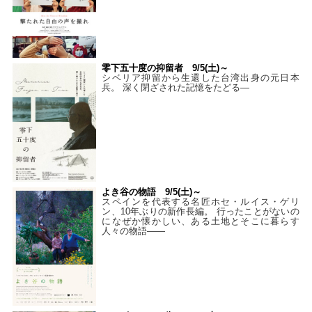
零下五十度の抑留者 9/5(土)～
シベリア抑留から生還した台湾出身の元日本
兵。 深く閉ざされた記憶をたどる—
よき谷の物語 9/5(土)～
スペインを代表する名匠ホセ・ルイス・ゲリ
ン、10年ぶりの新作長編。 行ったことがないの
になぜか懐かしい、ある土地とそこに暮らす
人々の物語――