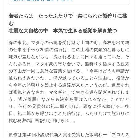
若者たちは たったふたりで 禁じられた熊狩りに挑
む
壮麗な大自然の中 本気で生きる感覚を解き放つ
春の東北、マタギの伝統を受け継ぐ山間の町。高校を出て親
の仕事を手伝う20歳の信行は、この土地の閉鎖的な暮らしに
嫌気が差しながらも、流されるままに日々を送っていた。そ
んなある日、マタギ衆の寄り合いで、熊狩りを指揮する親方
の下山が一同に意外な言葉を告げる。「今年はどうも申請が
通らねえみたいだ」。熊が減っていることを理由に、役所か
ら今年の熊狩りを禁止する通達が来たというのだ。違反すれ
ば密猟とみなされ、マタギとして生きる道を閉ざされてしま
う。皆が落胆しながらも決定を受け入れるなか、ただひと
り、信行の兄貴分の礼二郎だけは、頑なに拒み続ける。後
日、礼二郎から呼び出された信行は、ふたりだけで熊狩りに
挑む秘密の計画を打ち明けられ…。
原作は第40回小説現代新人賞を受賞した飯嶋和一「プロミス