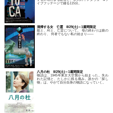
イブフッテージで綴る115分。
清掃する女 亡霊 8/29(土)～1週間限定
能と、AIと、亡霊について。 母の終わりは娘の
終わり、 何者でもない私の始まり――
八月の杜 8/29(土)～1週間限定
物語は、1945年東京大空襲から始まった。失わ
れた記憶と、たしかに残る痛み。誰かの「探し
物」は、やがて自分自身の物語になっていく。