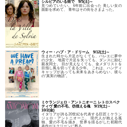
シルビアのいる街で 9/5(土)～
見つめていたい。 6年前に出会った 美しい女の
面影を求めて、 青年はその街をさまよった。
ウィー・ハブ・ア・ドリーム 9/12(土)～
生まれた時から片足がなくても、バレエに夢中
の少女。 地震で片足を失っても、ダンスに励む
親友同士。 目が見えなくても、金メダリストを
目指し風を切って走る少年。 これは、ハンディ
キャップがあっても未来をあきらめない、彼ら
の“真実の物語”。
ミケランジェロ・アントニオーニ レトロスペク
ティヴ 愛の不毛、彷徨える魂 9/19(土)－
10/2(金)
イタリアが誇る20世紀を代表する巨匠ミケラン
ジェロ・アントニオーニ。 現代人が抱える孤
独、愛の不毛を描き、世界を揺るがした初期代
表作がスクリーンに甦る。