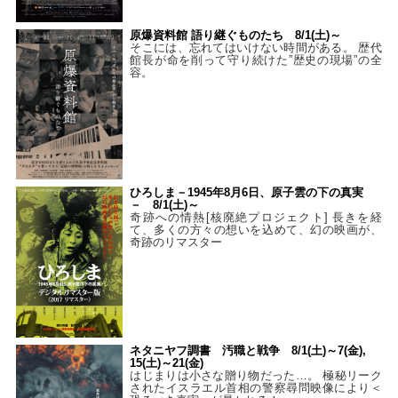
原爆資料館 語り継ぐものたち 8/1(土)～
そこには、忘れてはいけない時間がある。 歴代
館長が命を削って守り続けた”歴史の現場”の全
容。
ひろしま－1945年8月6日、原子雲の下の真実
－ 8/1(土)～
奇跡への情熱[核廃絶プロジェクト] 長きを経
て、多くの方々の想いを込めて、幻の映画が、
奇跡のリマスター
ネタニヤフ調書 汚職と戦争 8/1(土)～7(金),
15(土)～21(金)
はじまりは小さな贈り物だった…。 極秘リーク
されたイスラエル首相の警察尋問映像により＜