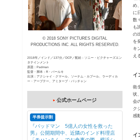
め
観
に
た
数
い
も
映
の
画
© 2018 SONY PICTURES DIGITAL
を
は
PRODUCTIONS INC. ALL RIGHTS RESERVED.
キ
こ
え
2018年／インド／137分／DCP／配給：ソニー・ピクチャーズエン
の
タテインメント
街
原題：Padman
監督・脚本：R・バールキ
で
イ
出演：アクシャイ・クマール、ソーナム・カプール、ラーディカ
ー・アープテー、アミターブ・バッチャン
衛
状
公式ホームページ
会
ク
感
半券提示割
『パッドマン 5億人の女性を救った
男』公開期間中、近隣のインド料理店
イ
「
モハン
さん」でお食事の際、横浜シ