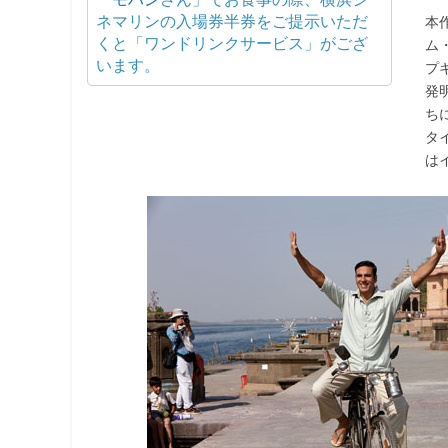
ネマリンの入場券半券をご提示いただ
本
くと「ワンドリンクサービス」がござ
ム
います。
プ
発
ち
タ
は