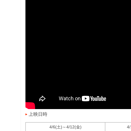
上映日時
4/6(土)～4/12(金)
4