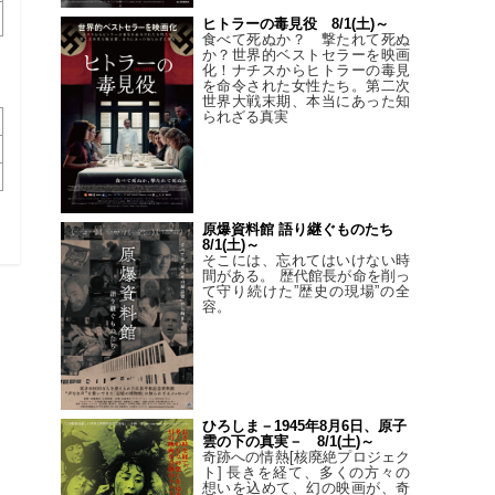
ヒトラーの毒見役 8/1(土)～
食べて死ぬか？ 撃たれて死ぬ
か？世界的ベストセラーを映画
化！ナチスからヒトラーの毒見
を命令された女性たち。第二次
世界大戦末期、本当にあった知
られざる真実
原爆資料館 語り継ぐものたち
8/1(土)～
そこには、忘れてはいけない時
間がある。 歴代館長が命を削っ
て守り続けた”歴史の現場”の全
容。
ひろしま－1945年8月6日、原子
雲の下の真実－ 8/1(土)～
奇跡への情熱[核廃絶プロジェク
ト] 長きを経て、多くの方々の
想いを込めて、幻の映画が、奇