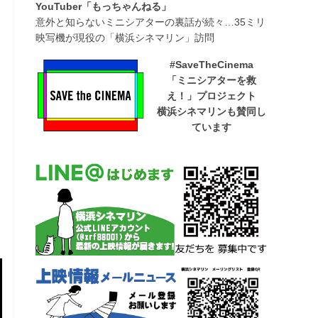
YouTuber「もっちゃんねる」
意外と知らないミニシアターの裏話が続々…35ミリ
映写機が現役の「横浜シネマリン」訪問
#SaveTheCinema
「ミニシアターを救
え！」プロジェクト
横浜シネマリンも賛同し
ています