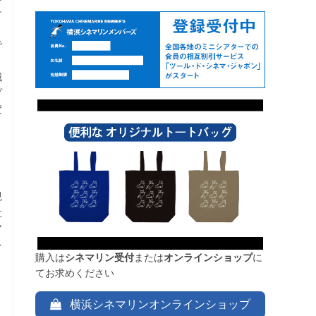
チ
、
で
と
械
プ
変
現
社
ア
を
購入は
シネマリン受付
または
オンラインショップ
に
てお求めください
横浜シネマリンオンラインショップ