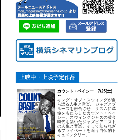
上映中・上映予定作品
カウント・ベイシー 7/25(土)
～
キング・オブ・スウィングが自
ら語る人生と音楽。 ジャズとブ
ルースを融合させ、リズムに革
命をもたらしたカウント・ベイ
シー。スウィングジャズの黄金
時代を築いたジャズピアニスト
の人生と音楽、そして知られざ
るプライベートを追う自伝的ド
キュメンタリー。