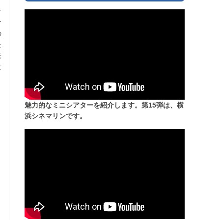
ラ
ナ
の
た
米
に
魅力的なミニシアターを紹介します。第15弾は、横
浜シネマリンです。