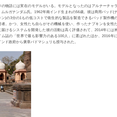
作の物語には実在のモデルがいる。モデルとなったのはアルナーチャ
・ムルガナンダム氏。1962年南インド生まれの56歳。彼は商用パッド(
キン)の3分の1もの低コストで衛生的な製品を製造できるパッド製作機
明者。かつ、女性たち自らがその機械を使い、作ったナプキンを女性
に届けるシステムを開発した彼の活動は高く評価されて、2014年には
イム誌の「世界で最も影響力のある100人」に選ばれたほか、2016年
インド政府から褒章パドマシュリも授与された。