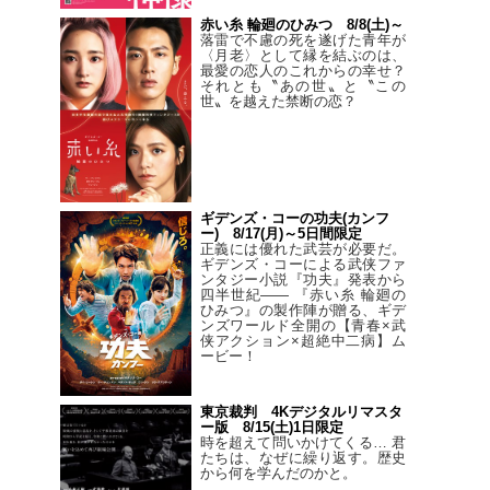
赤い糸 輪廻のひみつ 8/8(土)～
落雷で不慮の死を遂げた青年が
〈月老〉として縁を結ぶのは、
最愛の恋人のこれからの幸せ？
それとも〝あの世〟と〝この
世〟を越えた禁断の恋？
ギデンズ・コーの功夫(カンフ
ー) 8/17(月)～5日間限定
正義には優れた武芸が必要だ。
ギデンズ・コーによる武侠ファ
ンタジー小説『功夫』発表から
四半世紀―― 『赤い糸 輪廻の
ひみつ』の製作陣が贈る、ギデ
ンズワールド全開の【青春×武
侠アクション×超絶中二病】ム
ービー！
東京裁判 4Kデジタルリマスタ
ー版 8/15(土)1日限定
時を超えて問いかけてくる… 君
たちは、なぜに繰り返す。歴史
から何を学んだのかと。