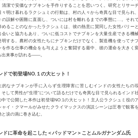
、清潔で安価なナプキンを手作りすることを思いつく。研究とリサー
日々明け暮れるラクシュミの行動は、村の人々から奇異な目で見られ
々の誤解や困難に直面し、ついには村を離れるまでの事態に…。それ
諦めることのなかったラクシュミは、彼の熱意に賛同した女性パリー
出会いと協力もあり、ついに低コストでナプキンを大量生産できる機
発明する。農村の女性たちにナプキンだけでなく、製造機を使ってナ
ンを作る仕事の機会をも与えようと奮闘する最中、彼の運命を大きく
る出来事が訪れる――。
ンドで初登場NO.１の大ヒット！
生的なナプキンが手に入らず生理障害に苦しむインドの女性たちの
、そして男性が“生理”について語るだけでも奇異な目で見られるインド
の中で公開した本作は初登場NO.1の大ヒット！主人公ラクシュミ役の
シャイ・クマールがみせたクライマックスの演説シーンは圧巻で観客
動と涙の渦に巻き込む。
ンドに革命を起こした＜パッドマン＞ことムルガナンダム氏