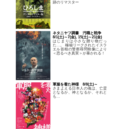
跡のリマスター
ネタニヤフ調書 汚職と戦争
8/1(土)～7(金), 15(土)～21(金)
はじまりは小さな贈り物だっ
た…。 極秘リークされたイスラ
エル首相の警察尋問映像により
＜恐るべき真実＞が暴かれる！
軍服を着た神様 8/8(土)～
さまよえる日本人の魂は、亡霊
となるか、神となるか、それと
も…