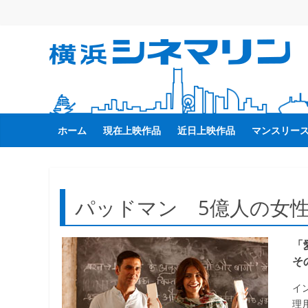
コ
ン
テ
横
ン
ツ
へ
浜
ス
キ
ホーム
現在上映作品
近日上映作品
マンスリー
シ
ッ
プ
ネ
パッドマン 5億人の女
マ
「
リ
そ
ン
イ
理