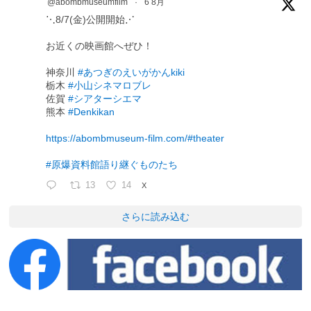
@abombmuseumfilm
·
6 8月
⋱8/7(金)公開開始⋰
お近くの映画館へぜひ！
神奈川
#あつぎのえいがかんkiki
栃木
#小山シネマロブレ
佐賀
#シアターシエマ
熊本
#Denkikan
https://abombmuseum-film.com/#theater
#原爆資料館語り継ぐものたち
13
14
X
さらに読み込む