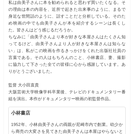
私は由美子さんに本を勧められると思わず買いたくなる。そ
の理由は本の内容を、近所で起きた出来事のように、まるで
身近な世間話のように、話すことだと分析している。そのた
め映画の中でも由美子さんが本を紹介するシーンは長くし
た。皆さんはどう感じるだろうか。
ちなみに「由美子さんより本が好きな本屋さんはたくさん知
ってるけど、由美子さんより人が好きな本屋さんは知らな
い」は、私がこの映画を作るきっかけをくれた出版社社員の
言葉である。その人はもちろんのこと、小林書店、妻、撮影
に協力して下さった全ての皆様に心から感謝しています。あ
りがとうございました。
監督 大小田直貴
大阪芸術大学映像学科卒業後、テレビのドキュメンタリー番
組を演出。本作がドキュメンタリー映画の初監督作品。
小林書店
1952年、小林由美子さんの両親が尼崎市内で創業。幼少か
ら商売の大変さを見てきた由美子さんは本屋はやらないと