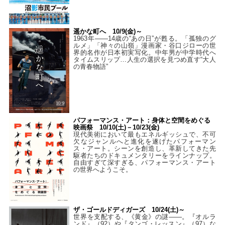
遥かな町へ 10/9(金)～
1963年――14歳の“あの日”が甦る。「孤独のグ
ルメ」「神々の山嶺」漫画家・谷口ジローの世
界的名作が日本初実写化。中年男が中学時代へ
タイムスリップ…人生の選択を見つめ直す“大人
の青春物語”
パフォーマンス・アート：身体と空間をめぐる
映画祭 10/10(土)－10/23(金)
現代美術において最もエネルギッシュで、不可
欠なジャンルへと進化を遂げたパフォーマン
ス・アート。シーンを創造し、革新してきた先
駆者たちのドキュメンタリーをラインナップ。
自由すぎて深すぎる、パフォーマンス・アート
の世界へようこそ。
ザ・ゴールドディガーズ 10/24(土)～
世界を支配する、《黄金》の謎――。『オルラ
ンド』（92）や『タンゴ・レッスン』（97）な