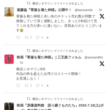
横浜シネマリン リツイートされました
遠藤協『軍服を着た神様』公開中！
@kanouendo
·
7h
軍服を着た神様と赤い糸のチケット売れ数が同数で
推移していて深く感動しました。きっと2本続けて見
てくれる方が多いに違いない。皆様ありがとうございま
す
2
4
X
横浜シネマリン リツイートされました
映画『軍服を着た神様』 | 三叉路フィルム
@sansarofilm
·
7h
横浜シネマリン8/8
作品の枠を超えた台湾クロストーク開催！
お見逃しなく！
2
5
X
横浜シネマリン リツイートされました
映画『原爆資料館 語り継ぐものたち』2026.7.18(土)ポ