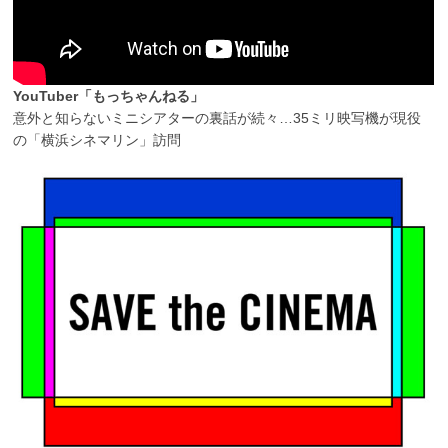
YouTuber「もっちゃんねる」
意外と知らないミニシアターの裏話が続々…35ミリ映写機が現役
の「横浜シネマリン」訪問