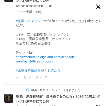
レポレ東中野にて公開
@abombmuseumfilm
·
8h
トーク情報：神奈川
￣￣￣￣￣￣￣￣￣
#横浜シネマリン
での追加トークが決定。ぜひお出かけく
ださい
8/9㊐ 立川直樹監督（オンライン）
8/13㊍ 斉藤俊幸監督（オンライン）
※全て13:25の回上映後
チケット
https://schedule.eigaland.com/schedule?
webKey=4d6c9e5f-bcca-...
#原爆資料館語り継ぐものたち
4
7
X
横浜シネマリン リツイートされました
映画『原爆資料館 語り継ぐものたち』2026.7.18(土)ポ
レポレ東中野にて公開