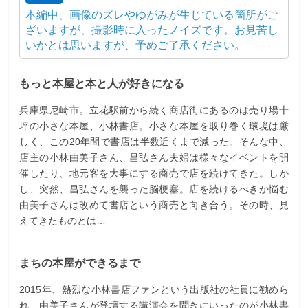
本編中、画像のズレやゆがみが生じている箇所がご
ざいますが、撮影時に入ったノイズです。お見苦し
いかとは思いますが、予めご了承ください。
もっと本屋と本と人が好きになる
兵庫県尼崎市。立花駅前から続く商店街にあるのは売り場十
坪の小さな本屋、小林書店。小さな本屋を取り巻く環境は厳
しく、この20年間で書店は半数近くまで減った。そんな中、
店主の小林由美子さん、昌弘さん夫婦は様々なイベントを開
催したり、地元客を大事にする商売で店を続けてきた。しか
し、突然、昌弘さんを襲った脳梗塞。店を続けるべきか悩む
由美子さんは改めて書店という商売と向き合う。その時、見
えてきたものとは…
まちの本屋ができるまで
2015年、熱烈な小林書店ファンという出版社の社員に勧めら
れ、由美子さんが登壇する講演会を聞きにいったのが小林書