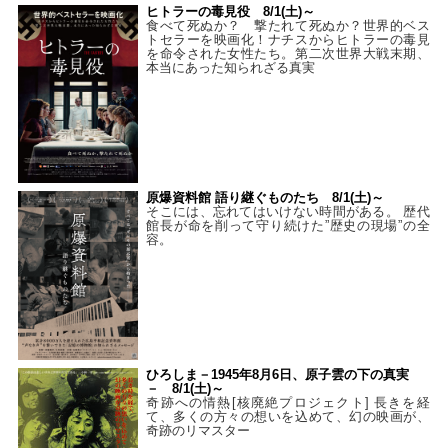
ヒトラーの毒見役 8/1(土)～
食べて死ぬか？ 撃たれて死ぬか？世界的ベス
トセラーを映画化！ナチスからヒトラーの毒見
を命令された女性たち。第二次世界大戦末期、
本当にあった知られざる真実
原爆資料館 語り継ぐものたち 8/1(土)～
そこには、忘れてはいけない時間がある。 歴代
館長が命を削って守り続けた”歴史の現場”の全
容。
ひろしま－1945年8月6日、原子雲の下の真実
－ 8/1(土)～
奇跡への情熱[核廃絶プロジェクト] 長きを経
て、多くの方々の想いを込めて、幻の映画が、
奇跡のリマスター