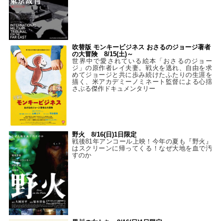
吹替版 モンキービジネス おさるのジョージ著者
の大冒険 8/15(土)～
世界中で愛されている絵本「おさるのジョー
ジ」の原作者レイ夫妻。戦火を逃れ、自由を求
めてジョージと共に歩み続けたふたりの生涯を
描く、米アカデミーノミネート監督による心揺
さぶる傑作ドキュメンタリー
野火 8/16(日)1日限定
戦後81年アンコール上映！今年の夏も『野火』
はスクリーンに帰ってくる！なぜ大地を血で汚
すのか