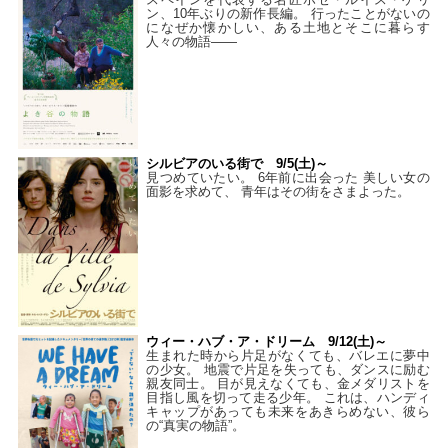
ン、10年ぶりの新作長編。 行ったことがないの
になぜか懐かしい、ある土地とそこに暮らす
人々の物語――
シルビアのいる街で 9/5(土)～
見つめていたい。 6年前に出会った 美しい女の
面影を求めて、 青年はその街をさまよった。
ウィー・ハブ・ア・ドリーム 9/12(土)～
生まれた時から片足がなくても、バレエに夢中
の少女。 地震で片足を失っても、ダンスに励む
親友同士。 目が見えなくても、金メダリストを
目指し風を切って走る少年。 これは、ハンディ
キャップがあっても未来をあきらめない、彼ら
の“真実の物語”。