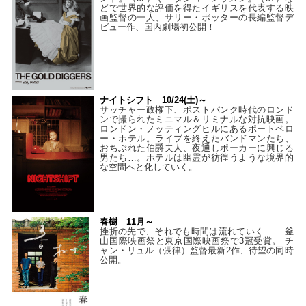
どで世界的な評価を得たイギリスを代表する映
画監督の一人、サリー・ポッターの長編監督デ
ビュー作、国内劇場初公開！
ナイトシフト 10/24(土)～
サッチャー政権下、ポストパンク時代のロンド
ンで撮られたミニマル＆リミナルな対抗映画。
ロンドン・ノッティングヒルにあるポートベロ
ー・ホテル。ライブを終えたバンドマンたち、
おちぶれた伯爵夫人、夜通しポーカーに興じる
男たち…。ホテルは幽霊が彷徨うような境界的
な空間へと化していく。
春樹 11月～
挫折の先で、それでも時間は流れていく—— 釜
山国際映画祭と東京国際映画祭で3冠受賞。 チ
ャン・リュル（張律）監督最新2作、待望の同時
公開。