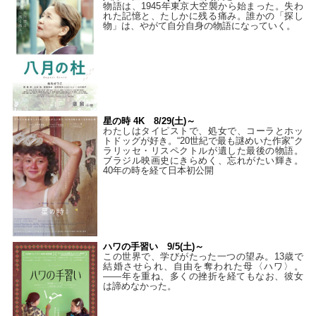
物語は、1945年東京大空襲から始まった。失わ
れた記憶と、たしかに残る痛み。誰かの「探し
物」は、やがて自分自身の物語になっていく。
星の時 4K 8/29(土)～
わたしはタイピストで、処⼥で、コーラとホッ
トドッグが好き。“20世紀で最も謎めいた作家”ク
ラリッセ・リスペクトルが遺した最後の物語。
ブラジル映画史にきらめく、忘れがたい輝き。
40年の時を経て⽇本初公開
ハワの手習い 9/5(土)～
この世界で、学びがたった一つの望み。13歳で
結婚させられ、自由を奪われた母〈ハワ〉。
——年を重ね、多くの挫折を経てもなお、彼女
は諦めなかった。