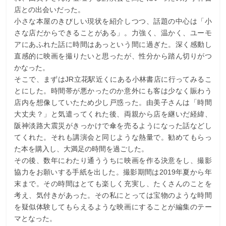
店との出会いだった。
小さな本屋のきびしい現状を紹介しつつ、話題の中心は「小
さな店だからできることがある」。力強く、温かく、ユーモ
アにあふれた話に時間はあっという間に過ぎた。深く感動し
直感的に映画を撮りたいと思ったが、性分から踏ん切りがつ
かなった。
そこで、まずはJR立花駅近くにある小林書店に行ってみるこ
とにした。時間帯が悪かったのか意外にも客は少なく賑わう
店内を想像していたため少し戸惑った。由美子さんは「時間
大丈夫？」と気遣ってくれた後、両親から店を継いだ経緯、
阪神淡路大震災がきっかけで傘を売るようになった話などし
てくれた。それも講演会と同じような熱量で。勧めてもらっ
た本を購入し、大満足の時間を過ごした。
その後、数年にわたり通ううちに映画を作る決意をし、撮影
協力をお願いする手紙を出した。撮影期間は2019年夏から年
末まで。その時間はとても楽しく充実し、たくさんのことを
考え、気付きがあった。その私にとっては宝物のような時間
を疑似体験してもらえるような映画にすることが編集のテー
マとなった。