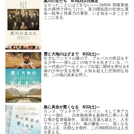
黒川の女たち 8/16(日)1日限定
なかったことにはできない——1945年 関東軍敗
走の満州で待ちうけた、黒川開拓団の壮絶な運
命―戦争と性暴力の事実、いま知るべきことが
ここに在る。
雲と大地のはざまで 8/22(土)～
壮大なアンデス山脈の下、アルパカの世話をす
る少年――僕らはこの地で今を生きている。ペ
ルー代表のワールドカップ出場に期待を寄せる8
歳の少年が見る世界。人知を超えた圧倒的な自
然。この地の未来を問う。
急に具合が悪くなる 8/22(土)～
カンヌ、ヴェネチア、ベルリン、そして米アカ
デミー賞®…… 日本映画界を新時代に導いた濱
口竜介監督最新作。 国籍も言葉も超えた、人生
でたった一度きりの、魂の邂逅――。 強く心を
揺さぶる、比類なき傑作。この3時間16分は人生
を変える。