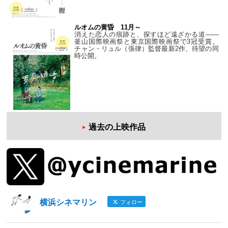
ルオムの黄昏 11月～
消えた恋人の痕跡と、探すほど遠ざかる道——
釜山国際映画祭と東京国際映画祭で3冠受賞。
チャン・リュル（張律）監督最新2作、待望の同
時公開。
過去の上映作品
横浜シネマリン
フォロー