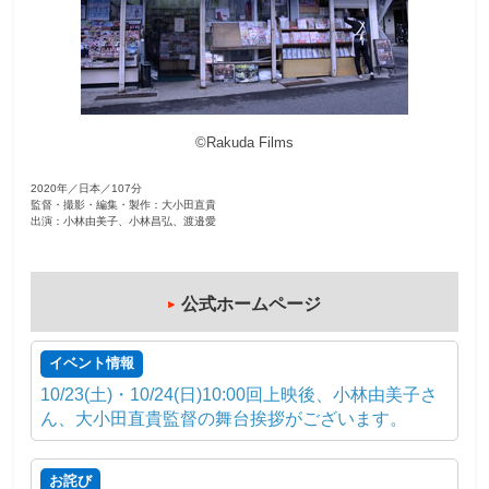
観
た
い
映
©Rakuda Films
画
は
2020年／日本／107分
こ
監督・撮影・編集・製作：大小田直貴
の
出演：小林由美子、小林昌弘、渡邉愛
街
で
公式ホームページ
イベント情報
10/23(土)・10/24(日)10:00回上映後、小林由美子さ
ん、大小田直貴監督の舞台挨拶がございます。
お詫び