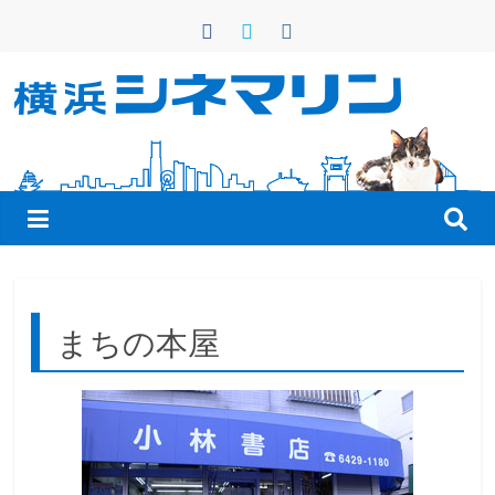
コ
ン
テ
ン
横
ツ
へ
浜
ス
キ
シ
ッ
プ
ネ
まちの本屋
マ
リ
ン