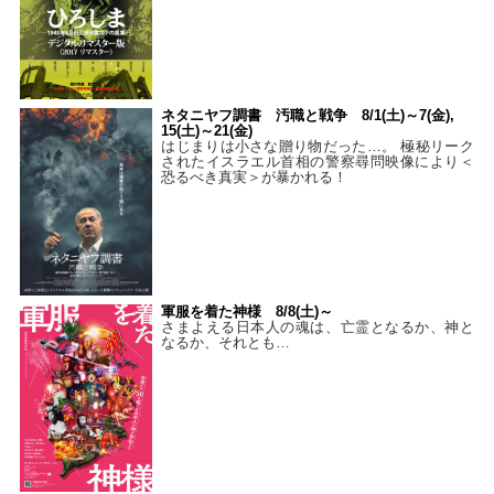
ネタニヤフ調書 汚職と戦争 8/1(土)～7(金),
15(土)～21(金)
はじまりは小さな贈り物だった…。 極秘リーク
されたイスラエル首相の警察尋問映像により＜
恐るべき真実＞が暴かれる！
軍服を着た神様 8/8(土)～
さまよえる日本人の魂は、亡霊となるか、神と
なるか、それとも…