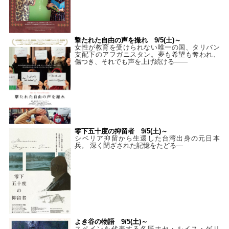
撃たれた自由の声を撮れ 9/5(土)～
女性が教育を受けられない唯一の国、タリバン
支配下のアフガニスタン。夢も希望も奪われ、
傷つき、それでも声を上げ続ける——
零下五十度の抑留者 9/5(土)～
シベリア抑留から生還した台湾出身の元日本
兵。 深く閉ざされた記憶をたどる—
よき谷の物語 9/5(土)～
スペインを代表する名匠ホセ・ルイス・ゲリ