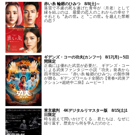
赤い糸 輪廻のひみつ 8/8(土)～
落雷で不慮の死を遂げた青年が〈月老〉として
縁を結ぶのは、最愛の恋人のこれからの幸せ？
それとも〝あの世〟と〝この世〟を越えた禁断
の恋？
ギデンズ・コーの功夫(カンフー) 8/17(月)～5日
間限定
正義には優れた武芸が必要だ。 ギデンズ・コー
による武侠ファンタジー小説『功夫』発表から
四半世紀―― 『赤い糸 輪廻のひみつ』の製作陣
が贈る、ギデンズワールド全開の【青春×武侠ア
クション×超絶中二病】ムービー！
東京裁判 4Kデジタルリマスター版 8/15(土)1
日限定
時を超えて問いかけてくる… 君たちは、なぜに
繰り返す。歴史から何を学んだのかと。