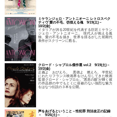
ミケランジェロ・アントニオーニ レトロスペク
ティヴ 愛の不毛、彷徨える魂 9/19(土)－
10/2(金)
イタリアが誇る20世紀を代表する巨匠ミケラン
ジェロ・アントニオーニ。 現代人が抱える孤
独、愛の不毛を描き、世界を揺るがした初期代
表作がスクリーンに甦る。
クロード・シャブロル傑作選 vol.2 9/19(土)－
10/2(金)
正義よ おびえろ。 悪徳よ 燃えろ。 半世紀
にわたりフランス映画界をけん引してきた映画
監督クロード・シャブロル。“悪意の眼”が輝く彼
の作品群の中でもとくに容赦のない強烈な魅力
をはなつ伝説の３本を公開。
声をあげるということ－性犯罪 刑法改正の記録
－ 9/26(土)～