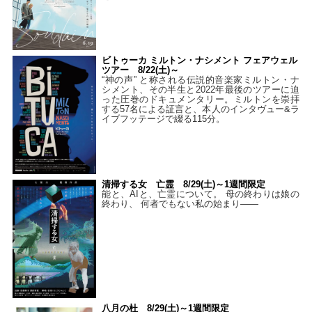
ビトゥーカ ミルトン・ナシメント フェアウェル
ツアー 8/22(土)～
“神の声” と称される伝説的音楽家ミルトン・ナ
シメント、その半生と2022年最後のツアーに迫
った圧巻のドキュメンタリー。ミルトンを崇拝
する57名による証言と、本人のインタヴュー&ラ
イブフッテージで綴る115分。
清掃する女 亡霊 8/29(土)～1週間限定
能と、AIと、亡霊について。 母の終わりは娘の
終わり、 何者でもない私の始まり――
八月の杜 8/29(土)～1週間限定