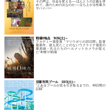
その声は、社会を変える──ほんとうの正義を求
めて。誰のための法なのか──立ち上がる性暴力
サバイバー
戦場0地点 9/26(土)～
アカデミー賞受賞『マリウポリの20日間』監督
最新作。誰も見たことのないウクライナ侵攻の
最前線－兵士たちのヘルメットカメラが捉え
た“本物”の戦場
沼影市民プール 10/3(土)～
“とあるプールが息を引き取るまでの、49日間の
記録”